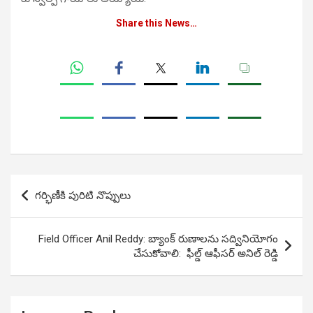
Share this News…
Post
గర్భిణీకి పురిటి నొప్పులు
navigation
Field Officer Anil Reddy: బ్యాంక్ రుణాలను సద్వినియోగం
చేసుకోవాలి: ఫీల్డ్ ఆఫీసర్ అనిల్ రెడ్డి