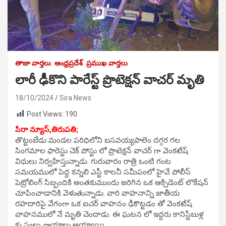
తాజా వార్తలు
ఆంధ్రప్రదేశ్
ప్రముఖ వార్తలు
లారీ ఢీకొని పారేస్ట్ ప్రొటెక్షన్ వాచర్ మృతి
18/10/2024
Sira News
Post Views:
190
సిరా న్యూస్,తిరుపతి;
తొట్టంబేడు మండల పరిధిలోని బసవయ్యపాలెం దగ్గర గల
సింగమాల ఫారెస్టు చెక్ పోస్టు లో ప్రొటెక్షన్ వాచర్ గా వెంకటేష్
విధులు నిర్వహిస్తున్నాడు. గురువారం రాత్రి ఒంటి గంట
సమయములో పెద్ద కన్నలి ఎస్టీ కాలనీ సమీపంలో హైవే పోలీస్
పెట్రోలింగ్ సిబ్బందికి అంతకుముందు జరిగిన ఒక ఆక్సిడెంట్ లొకేషన్
చూపించాడానికి వెళుతున్నాడు. వారి వాహనాన్ని జాతీయ
రహదారిపై వేగంగా ఒక ఐచర్ వాహనం ఢీకొట్టడం తో వెంకటేష్
వాహనములో నే మృతి చెందాడు. ఈ ఘటన లో ఇద్దరు కానిస్టేబుళ్ల
కు స్వల్ప గాయాలు అయ్యాయి.