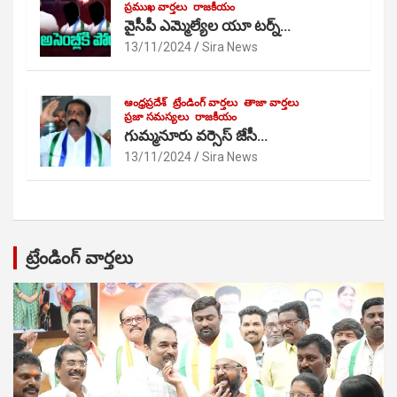
ప్రముఖ వార్తలు
రాజకీయం
వైసీపీ ఎమ్మెల్యేల యూ టర్న్…
13/11/2024
Sira News
ఆంధ్రప్రదేశ్
ట్రేండింగ్ వార్తలు
తాజా వార్తలు
ప్రజా సమస్యలు
రాజకీయం
గుమ్మనూరు వర్సెస్ జేసీ…
13/11/2024
Sira News
ట్రేండింగ్ వార్తలు