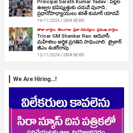
Principal Sarath Kumar Yadav : పిల్లల
ఉజ్వల భవిష్యత్తుకు చదువే పునాది :
ప్రధానోపాధ్యాయులు శరత్ కుమార్ యాదవ్
14/11/2024
SIRA NEWS
తాజా వార్తలు
తెలంగాణ
ప్రజా సమస్యలు
ప్రముఖ వార్తలు
Tricar GM Shankar Rao: ఆదివాసీ
మహిళలు ఆర్థిక ప్రగతిని సాధించాలి: ట్రైకార్
జీఎం శంకర్‌రావు
13/11/2024
SIRA NEWS
We Are Hiring…!