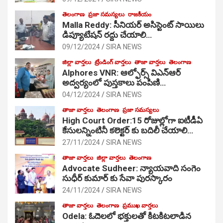
తెలంగాణ
ప్రజా సమస్యలు
రాజకీయం
Malla Reddy: సీనియర్ అసిస్టెంట్ సాయిలు
డిప్యూటేషన్ రద్దు చేయాలి…
09/12/2024
SIRA NEWS
జిల్లా వార్తలు
ట్రేండింగ్ వార్తలు
తాజా వార్తలు
తెలంగాణ
Alphores VNR: ఆల్ఫోర్స్ విఎన్ఆర్
అద్వర్యంలో పుస్తకాలు పంపిణి…
04/12/2024
SIRA NEWS
తాజా వార్తలు
తెలంగాణ
ప్రజా సమస్యలు
High Court Order:15 రోజుల్లోగా ఐటీడీఏ
కేసులన్నింటినీ కలెక్టర్ కు బదిలీ చేయాలి…
27/11/2024
SIRA NEWS
తాజా వార్తలు
జిల్లా వార్తలు
తెలంగాణ
Advocate Sudheer: న్యాయవాది సంగెం
సుధీర్ కుమార్ కు సేవా పురస్కారం
24/11/2024
SIRA NEWS
తాజా వార్తలు
తెలంగాణ
ప్రముఖ వార్తలు
Odela: ఓదెల‌లో భక్తులతో కిటకిటలాడిన