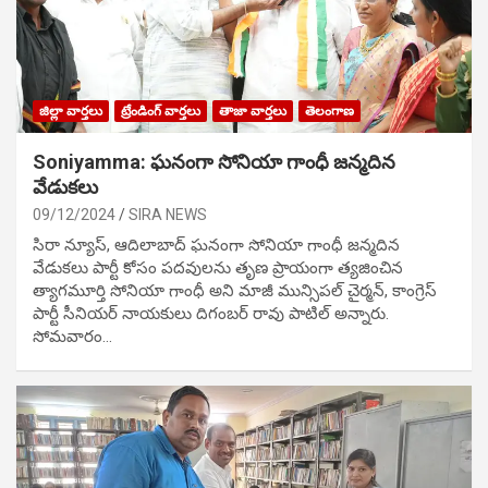
జిల్లా వార్తలు
ట్రేండింగ్ వార్తలు
తాజా వార్తలు
తెలంగాణ
Soniyamma: ఘ‌నంగా సోనియా గాంధీ జ‌న్మ‌దిన
వేడుక‌లు
09/12/2024
SIRA NEWS
సిరా న్యూస్, ఆదిలాబాద్ ఘ‌నంగా సోనియా గాంధీ జ‌న్మ‌దిన
వేడుక‌లు పార్టీ కోసం ప‌ద‌వుల‌ను తృణ ప్రాయంగా త్య‌జించిన
త్యాగమూర్తి సోనియా గాంధీ అని మాజీ మున్సిప‌ల్ చైర్మ‌న్, కాంగ్రెస్
పార్టీ సీనియ‌ర్ నాయ‌కులు దిగంబ‌ర్ రావు పాటిల్ అన్నారు.
సోమవారం…