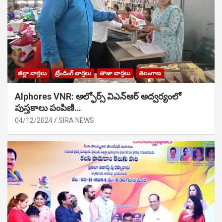
జిల్లా వార్తలు
ట్రేండింగ్ వార్తలు
తాజా వార్తలు
తెలంగాణ
Alphores VNR: ఆల్ఫోర్స్ విఎన్ఆర్ అద్వర్యంలో
పుస్తకాలు పంపిణి…
04/12/2024
SIRA NEWS