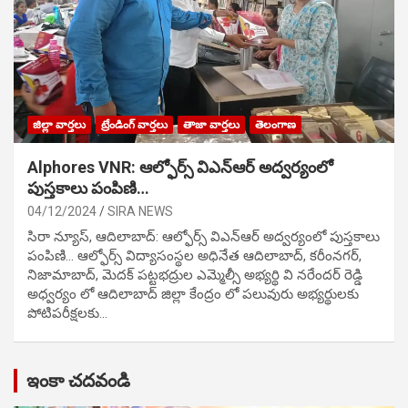
జిల్లా వార్తలు
ట్రేండింగ్ వార్తలు
తాజా వార్తలు
తెలంగాణ
Alphores VNR: ఆల్ఫోర్స్ విఎన్ఆర్ అద్వర్యంలో
పుస్తకాలు పంపిణి…
04/12/2024
SIRA NEWS
సిరా న్యూస్, ఆదిలాబాద్: ఆల్ఫోర్స్ విఎన్ఆర్ అద్వర్యంలో పుస్తకాలు
పంపిణి… ఆల్ఫోర్స్ విద్యాసంస్థల అధినేత ఆదిలాబాద్, కరీంనగర్,
నిజామాబాద్, మెదక్ పట్టభద్రుల ఎమ్మెల్సీ అభ్యర్థి వి నరేందర్ రెడ్డి
అధ్వర్యం లో ఆదిలాబాద్ జిల్లా కేంద్రం లో పలువురు అభ్యర్థులకు
పోటిప‌రీక్ష‌ల‌కు…
ఇంకా చదవండి