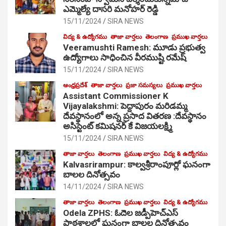
ఎమ్మెల్యే దాసరి మనోహర్ రెడ్డి
15/11/2024
SIRA NEWS
విద్య & ఉద్యోగము
తాజా వార్తలు
తెలంగాణ
ప్రముఖ వార్తలు
Veeramushti Ramesh: మూడు ప్రభుత్వ
ఉద్యోగాలు సాధించిన వీరముష్టి రమేష్
15/11/2024
SIRA NEWS
ఆంధ్రప్రదేశ్
తాజా వార్తలు
ప్రజా సమస్యలు
ప్రముఖ వార్తలు
Assistant Commissioner K
Vijayalakshmi: పెద్దాపురం మరిడమ్మ
దేవస్థానంలో అన్న ప్రసాద వితరణ :దేవస్థానం
అసిస్టెంట్ కమిషనర్ కే విజయలక్ష్మి
15/11/2024
SIRA NEWS
తాజా వార్తలు
తెలంగాణ
ప్రముఖ వార్తలు
విద్య & ఉద్యోగము
Kalvasrirampur: కాల్వశ్రీరాంపూర్లో ఘనంగా
బాలల దినోత్సవం
14/11/2024
SIRA NEWS
తాజా వార్తలు
తెలంగాణ
ప్రముఖ వార్తలు
విద్య & ఉద్యోగము
Odela ZPHS: ఓదెల జ‌డ్పీహెచ్ఎస్
పాఠ‌శాల‌లో ఘనంగా బాలల దినోత్సవం