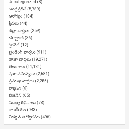
Uncategorized
(8)
ఆంధ్రప్రదేశ్
(5,789)
ఆరోగ్యం
(184)
క్రీడలు
(44)
జిల్లా వార్తలు
(259)
టెక్నాలజీ
(36)
ట్రావెల్
(12)
ట్రేండింగ్ వార్తలు
(911)
తాజా వార్తలు
(19,271)
తెలంగాణ
(11,181)
ప్రజా సమస్యలు
(2,681)
ప్రముఖ వార్తలు
(2,286)
ఫ్యాషన్
(6)
బిజినెస్
(65)
ముఖ్య కథనాలు
(78)
రాజకీయం
(943)
విద్య & ఉద్యోగము
(496)