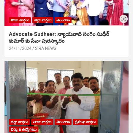
తాజా వార్తలు
జిల్లా వార్తలు
తెలంగాణ
Advocate Sudheer: న్యాయవాది సంగెం సుధీర్
కుమార్ కు సేవా పురస్కారం
24/11/2024
SIRA NEWS
జిల్లా వార్తలు
తాజా వార్తలు
తెలంగాణ
ప్రముఖ వార్తలు
విద్య & ఉద్యోగము