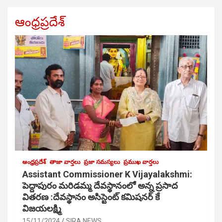
ఆంధ్రప్రదేశ్
ఆంధ్రప్రదేశ్
తాజా వార్తలు
ప్రజా సమస్యలు
ప్రముఖ వార్తలు
Assistant Commissioner K Vijayalakshmi:
పెద్దాపురం మరిడమ్మ దేవస్థానంలో అన్న ప్రసాద
వితరణ :దేవస్థానం అసిస్టెంట్ కమిషనర్ కే
విజయలక్ష్మి
15/11/2024
SIRA NEWS