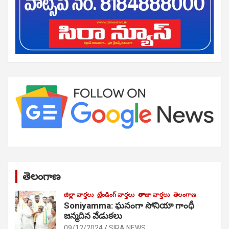
తెలంగాణ
జిల్లా వార్తలు
ట్రేండింగ్ వార్తలు
తాజా వార్తలు
తెలంగాణ
Soniyamma: ఘ‌నంగా సోనియా గాంధీ
జ‌న్మ‌దిన వేడుక‌లు
09/12/2024
SIRA NEWS