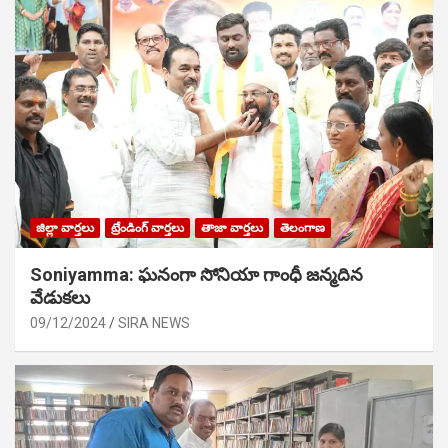
జిల్లా వార్తలు
ట్రేండింగ్ వార్తలు
తాజా వార్తలు
తెలంగాణ
Soniyamma: ఘ‌నంగా సోనియా గాంధీ జ‌న్మ‌దిన
వేడుక‌లు
09/12/2024
SIRA NEWS