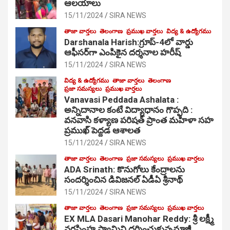
ఆల‌యాలు
15/11/2024
SIRA NEWS
తాజా వార్తలు
తెలంగాణ
ప్రముఖ వార్తలు
విద్య & ఉద్యోగము
Darshanala Harish:గ్రూప్-4లో వార్డు
ఆఫీసర్‌గా ఎంపికైన దర్శనాల హరీష్
15/11/2024
SIRA NEWS
విద్య & ఉద్యోగము
తాజా వార్తలు
తెలంగాణ
ప్రజా సమస్యలు
ప్రముఖ వార్తలు
Vanavasi Peddada Ashalata :
అన్నిదానాల కంటే విద్యాధానం గొప్పది :
వనవాసి కళ్యాణ పరిషత్ ప్రాంత మహిళా సహ
ప్రముఖ్ పెద్దడ ఆశాలత
15/11/2024
SIRA NEWS
తాజా వార్తలు
తెలంగాణ
ప్రజా సమస్యలు
ప్రముఖ వార్తలు
ADA Srinath: కొనుగోలు కేంద్రాల‌ను
సంద‌ర్శించిన డివిజనల్ ఏడీఏ శ్రీనాథ్
15/11/2024
SIRA NEWS
తాజా వార్తలు
తెలంగాణ
ప్రజా సమస్యలు
ప్రముఖ వార్తలు
EX MLA Dasari Manohar Reddy: శ్రీ లక్ష్మీ
నరసింహ స్వామిని దర్శించుకున్నమాజీ