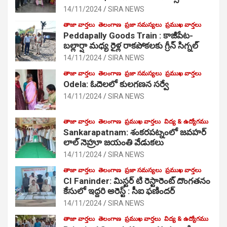
14/11/2024
SIRA NEWS
తాజా వార్తలు
తెలంగాణ
ప్రజా సమస్యలు
ప్రముఖ వార్తలు
Peddapally Goods Train : కాజీపేట-
బల్లార్షా మధ్య రైళ్ల రాకపోకలకు గ్రీన్ సిగ్నల్
14/11/2024
SIRA NEWS
తాజా వార్తలు
తెలంగాణ
ప్రజా సమస్యలు
ప్రముఖ వార్తలు
Odela: ఓదెలలో కులగణన సర్వే
14/11/2024
SIRA NEWS
తాజా వార్తలు
తెలంగాణ
ప్రముఖ వార్తలు
విద్య & ఉద్యోగము
Sankarapatnam: శంకరపట్నంలో జవహర్
లాల్ నెహ్రూ జయంతి వేడుకలు
14/11/2024
SIRA NEWS
తాజా వార్తలు
తెలంగాణ
ప్రజా సమస్యలు
ప్రముఖ వార్తలు
CI Faninder: మిస్టర్ టి రెస్టారెంట్ దొంగతనం
కేసులో ఇద్దరి అరెస్ట్ : సీఐ ఫణిందర్
14/11/2024
SIRA NEWS
తాజా వార్తలు
తెలంగాణ
ప్రముఖ వార్తలు
విద్య & ఉద్యోగము