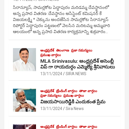
సిరాన్యూస్, సామర్లకోట పెద్దాపురం మరిడమ్మ దేవస్థానంలో
అన్న ప్రసాద వితరణ :దేవస్థానం అసిస్టెంట్ కమిషనర్ కే
విజయలక్ష్మి * చెక్కును అందజేసిన సామర్లకోట సిరాన్యూస్
రిపోర్టర్ పెద్దాపురం పట్టణంలో వెలసిన మరిటమ్మ అమ్మవారి
ఆలయంలో అన్న ప్రసాద వితరణ కార్యక్రమాన్ని శుక్రవారం…
ఆంధ్రప్రదేశ్
తెలంగాణ
ప్రజా సమస్యలు
ప్రముఖ వార్తలు
MLA Srinivasulu: ఆంధ్రప్రదేశ్ అసెంబ్లీ
విప్ గా రాయదుర్గం ఎమ్మెల్యే శ్రీనివాసులు
13/11/2024
SIRA NEWS
ఆంధ్రప్రదేశ్
ట్రేండింగ్ వార్తలు
తాజా వార్తలు
ప్రజా సమస్యలు
ప్రముఖ వార్తలు
విజయసాయిరెడ్డికి ఎందుకంత ప్రేమ
13/11/2024
Sira News
ఆంధ్రప్రదేశ్
ట్రేండింగ్ వార్తలు
తాజా వార్తలు