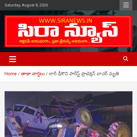
Skip
Saturday, August 8, 2026
to
content
Telugu Online News Daily
SIRA NEWS
Home
తాజా వార్తలు
లారీ ఢీకొని పారేస్ట్ ప్రొటెక్షన్ వాచర్ మృతి