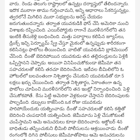
వారు.. రెండు తెలుగు రాష్ట్రాలలో ఉన్నట్లు దర్యాప్తులో తేలిందన్నారు.
ఇదొక ముఠాగా తాము గుర్తించామని, అన్ని ఆధారాలు సేకరిస్తున్నట్లు..
త్వరలోనే మిగిలిన ముఠా సభ్యులను అరెస్ట్ చేయడం
జరుగుతుందన్నారు. తర్వాత యువకుడికి ఫోన్‌ చేసి అమెరికా నుంచి
విశాఖకు రప్పించింది. ఎయిర్‌పోర్టుకు రాగానే మురళీనగర్‌లోని తన
ఇంటికి తీసుకెళ్లి బంధించింది. మత్తు పదార్థాలు కలిపిన జ్యూస్‌లు,
డ్రింక్స్‌ ఇచ్చి పెర్ఫ్యూమ్‌ స్ప్రే చేస్తూ మైకంలో ఉన్నప్పుడు శారీరకంగా
కలిసినట్లు ఫొటోలు తీయించింది. వాటితో యువకుడిని బ్లాకెమెయిల్‌
చేసింది. దీంతో బెదిరిపోయిన యువకుడు తన తల్లిదండ్రులను పెళ్లికి
ఒప్పిస్తానని చెప్పాడు. అయినా వినిపించుకోకుండా జెమీమా తన
సహచరులతో కలిసి తరచూ బెదిరించేంది. ఇటీవల బీమిలిలోని ఓ
హోటల్‌లో బలవంతంగా నిశ్చితార్థం చేసుకుని యువకుడితో రూ.5
లక్షలు ఖర్చు చేయించింది. తర్వాత నిశ్చితార్థం, ఏకాంతంగా ఉన్న
ఫొటోలు చూపించి మురళీనగర్‌లోని తన ఇంట్లో నిర్బాంధించింది. పెళ్లి
చేసుకోకపోతే.. కేసు పెట్టి అమెరికా వెళ్లకుండా చేస్తానని బెదిరింపులకు
పాల్పడింది. డబ్బులు కాజేసింది.ఒక రోజు యువకుడు
పారిపోయేందుకు యత్నించాడు. దీంతో సహచరులతో కలిసి కత్తితో
బెదిరించి చంపడానికి యత్నించింది. జెమీమాను పెళ్లి చేసుకోకుంటే
చంపేస్తామని ఆమె అనుచరులు కూడా బెదిరించారు. అక్టోబర్‌ 4న
బాధితుడు తప్పించుకుని భీమిలి పోలీసులను ఆశ్రయించాడు. దీంతో
రంగంలోకి దిగిన పోలీసులు జెమీమాతోపాటు ఆమె అనుచరులను