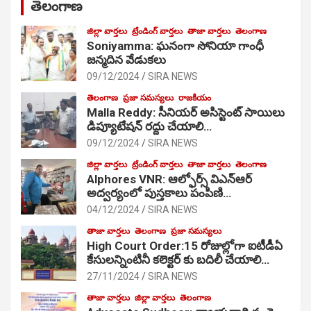
తెలంగాణ
జిల్లా వార్తలు
ట్రేండింగ్ వార్తలు
తాజా వార్తలు
తెలంగాణ
Soniyamma: ఘ‌నంగా సోనియా గాంధీ
జ‌న్మ‌దిన వేడుక‌లు
09/12/2024
SIRA NEWS
తెలంగాణ
ప్రజా సమస్యలు
రాజకీయం
Malla Reddy: సీనియర్ అసిస్టెంట్ సాయిలు
డిప్యూటేషన్ రద్దు చేయాలి…
09/12/2024
SIRA NEWS
జిల్లా వార్తలు
ట్రేండింగ్ వార్తలు
తాజా వార్తలు
తెలంగాణ
Alphores VNR: ఆల్ఫోర్స్ విఎన్ఆర్
అద్వర్యంలో పుస్తకాలు పంపిణి…
04/12/2024
SIRA NEWS
తాజా వార్తలు
తెలంగాణ
ప్రజా సమస్యలు
High Court Order:15 రోజుల్లోగా ఐటీడీఏ
కేసులన్నింటినీ కలెక్టర్ కు బదిలీ చేయాలి…
27/11/2024
SIRA NEWS
తాజా వార్తలు
జిల్లా వార్తలు
తెలంగాణ