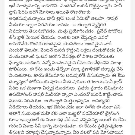
ఇదే మాద్యమాన్ని వాడుకొని.. ఎందరినో బురిడీ కొట్టిస్తున్నారు. హనీ
ట్రాప్ పేరిట జరిగే మోసాలు అయితే రోజురోజుకు
అధికమవుతున్నాయి. హనీ ట్రాప్ అంటే ఏమిటో తెలుసా.. సోషల్
మీడియా ద్వారా పరిచయం కావడం.. ఆ తర్వాత వ్యక్తిగత
విషయాలు తెలుసుకోవడం.. మత్తు ప్రయోగించడం.. ప్రవేట్ ఫోటోలు
తీసి బ్లాక్ మెయిల్ చేయడం. ఇంతకు ఇలా చేస్తున్నది ఎవరో
అనుకొనేరు కొందరు అందమైన యువతులు. అందమైన వారే
ఎందుకో తెలుసా.. వెంటనే బురిడీ కొట్టించి లక్షలు దండుకోవడం వీరి
వంతు.ఇలాంటి ఘటన జరిగిన నేపథ్యంలో విశాఖ పోలీసులకు
ఫిర్యాదు అందింది. ఎన్నో సంచలనమైన కేసులను చేధించిన విశాఖ
పోలీసులు.. ఈ కేసు అంతు తేల్చేలా పక్కా ప్రణాళికతో దర్యాప్తు చేసి
నిందితురాలు జాయ్ జెమిమాను అదుపులోకి తీసుకున్నారు. ఈ కేసు
దర్యాప్తులో పోలీసులకు షాకుల మీద షాకులు తగిలాయి.హనీ ట్రాప్
పేరిట ఒక ముఠాగా ఏర్పడ్డ దుండగులు.. పథకం ప్రకారం జెమిమాను
ఉపయోగించి సోషల్ మీడియా ద్వారా ఎందరినో బురిడీ కొట్టించారు.
ముందు పరిచయం.. ఆ తర్వాత మత్తు ఇవ్వడం.. అసభ్యకర
వీడియోలు తీయడం.. ఇక బెదిరించడం ఇలా సాగేది ఈ ముఠా పని.
అలాగే సంబంధిత మహిళకు ఎలా బుట్టలో పడవేయాలో ట్రైనింగ్
కూడా ఇచ్చారంటే ఈ ముఠా కథ వేరే అని చెప్పవచ్చు.అయితే ఈ కేసు
గురించి విశాఖ సీపీ బాగ్చి మాట్లాడుతూ.. ఈ కేసును ప్రతిష్టాత్మకంగా
తీసుకొని దర్యాప్తు చేస్తున్నామన్నారు. వీరి వలలో పడి మోసపోయిన