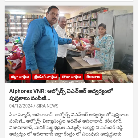
జిల్లా వార్తలు
ట్రేండింగ్ వార్తలు
తాజా వార్తలు
తెలంగాణ
Alphores VNR: ఆల్ఫోర్స్ విఎన్ఆర్ అద్వర్యంలో
పుస్తకాలు పంపిణి…
04/12/2024
SIRA NEWS
సిరా న్యూస్, ఆదిలాబాద్: ఆల్ఫోర్స్ విఎన్ఆర్ అద్వర్యంలో పుస్తకాలు
పంపిణి… ఆల్ఫోర్స్ విద్యాసంస్థల అధినేత ఆదిలాబాద్, కరీంనగర్,
నిజామాబాద్, మెదక్ పట్టభద్రుల ఎమ్మెల్సీ అభ్యర్థి వి నరేందర్ రెడ్డి
అధ్వర్యం లో ఆదిలాబాద్ జిల్లా కేంద్రం లో పలువురు అభ్యర్థులకు