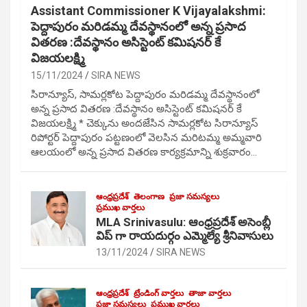
Assistant Commissioner K Vijayalakshmi:
పెద్దాపురం మరిడమ్మ దేవస్థానంలో అన్న ప్రసాద
వితరణ :దేవస్థానం అసిస్టెంట్ కమిషనర్ కే
విజయలక్ష్మి
15/11/2024
SIRA NEWS
సిరాన్యూస్, సామర్లకోట పెద్దాపురం మరిడమ్మ దేవస్థానంలో
అన్న ప్రసాద వితరణ :దేవస్థానం అసిస్టెంట్ కమిషనర్ కే
విజయలక్ష్మి * చెక్కును అందజేసిన సామర్లకోట సిరాన్యూస్
రిపోర్టర్ పెద్దాపురం పట్టణంలో వెలసిన మరిటమ్మ అమ్మవారి
ఆలయంలో అన్న ప్రసాద వితరణ కార్యక్రమాన్ని శుక్రవారం…
ఆంధ్రప్రదేశ్
తెలంగాణ
ప్రజా సమస్యలు
ప్రముఖ వార్తలు
MLA Srinivasulu: ఆంధ్రప్రదేశ్ అసెంబ్లీ
విప్ గా రాయదుర్గం ఎమ్మెల్యే శ్రీనివాసులు
13/11/2024
SIRA NEWS
ఆంధ్రప్రదేశ్
ట్రేండింగ్ వార్తలు
తాజా వార్తలు
ప్రజా సమస్యలు
ప్రముఖ వార్తలు