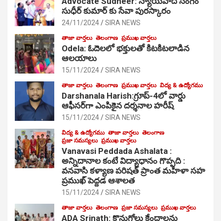
Advocate Sudheer: న్యాయవాది సంగెం
సుధీర్ కుమార్ కు సేవా పురస్కారం
24/11/2024
SIRA NEWS
తాజా వార్తలు
తెలంగాణ
ప్రముఖ వార్తలు
Odela: ఓదెల‌లో భక్తులతో కిటకిటలాడిన
ఆల‌యాలు
15/11/2024
SIRA NEWS
తాజా వార్తలు
తెలంగాణ
ప్రముఖ వార్తలు
విద్య & ఉద్యోగము
Darshanala Harish:గ్రూప్-4లో వార్డు
ఆఫీసర్‌గా ఎంపికైన దర్శనాల హరీష్
15/11/2024
SIRA NEWS
విద్య & ఉద్యోగము
తాజా వార్తలు
తెలంగాణ
ప్రజా సమస్యలు
ప్రముఖ వార్తలు
Vanavasi Peddada Ashalata :
అన్నిదానాల కంటే విద్యాధానం గొప్పది :
వనవాసి కళ్యాణ పరిషత్ ప్రాంత మహిళా సహ
ప్రముఖ్ పెద్దడ ఆశాలత
15/11/2024
SIRA NEWS
తాజా వార్తలు
తెలంగాణ
ప్రజా సమస్యలు
ప్రముఖ వార్తలు
ADA Srinath: కొనుగోలు కేంద్రాల‌ను