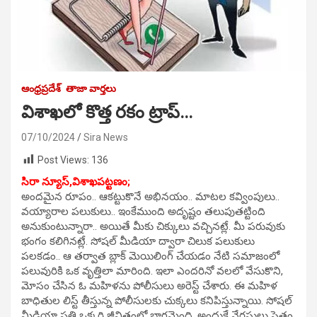
ఆంధ్రప్రదేశ్
తాజా వార్తలు
విశాఖలో కొత్త రకం ట్రాప్…
07/10/2024
Sira News
Post Views:
136
సిరా న్యూస్,విశాఖపట్టణం;
అందమైన రూపం.. ఆకట్టుకొనే అభినయం.. మాటల కవ్వింపులు..
వయ్యారాల పలుకులు.. ఇంకేముంది అదృష్టం తలుపుతట్టింది
అనుకుంటున్నారా.. అయితే మీకు చిక్కులు వచ్చినట్లే. మీ పరువుకు
భంగం కలిగినట్లే. సోషల్ మీడియా ద్వారా చిలుక పలుకులు
పలకడం.. ఆ తర్వాత బ్లాక్ మెయిలింగ్ చేయడం నేటి సమాజంలో
పలువురికి ఒక వృత్తిలా మారింది. ఇలా ఎందరినో వలలో వేసుకొని,
మోసం చేసిన ఓ మహిళను పోలీసులు అరెస్ట్ చేశారు. ఈ మహిళ
బాధితుల లిస్ట్ తీస్తున్న పోలీసులకు చుక్కలు కనిపిస్తున్నాయి. సోషల్
మీడియా ప్రతి ఒక్కరి జీవితంలో భాగమైంది. అందుకే నేరస్తులు సైతం