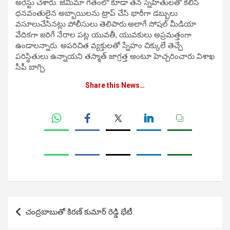
అరెస్టు చేశారు. జెమీమా గతంలో కూడా తన స్నేహితులతో కలిసి
ధనవంతులైన అబ్బాయిలను ట్రాప్‌ చేసి భారీగా డబ్బులు
వసూలుచేసినట్లు పోలీసులు తెలిపారు.అలాగే సోషల్ మీడియా
వేదికగా జరిగే నేరాల పట్ల యువతీ, యువకులు అప్రమత్తంగా
ఉండాలన్నారు. అపరిచిత వ్యక్తులతో స్నేహం చిక్కులే తెచ్చే
పరిస్థితులు ఉన్నాయని తస్మాత్ జాగ్రత్త అంటూ హెచ్చరించారు విశాఖ
సీపీ బాగ్చి.
Share this News…
Post
చంద్రబాబుతో కిరణ్ కుమార్ రెడ్డి భేటీ
navigation