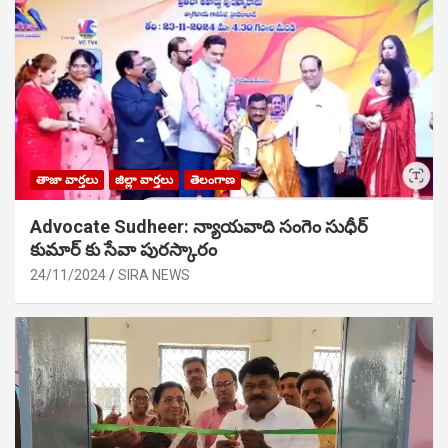
తాజా వార్తలు
జిల్లా వార్తలు
తెలంగాణ
Advocate Sudheer: న్యాయవాది సంగెం సుధీర్
కుమార్ కు సేవా పురస్కారం
24/11/2024
SIRA NEWS