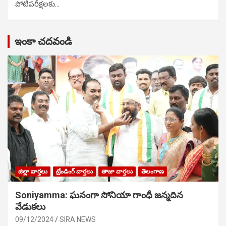
పోటిప‌రీక్ష‌ల‌కు…
ఇంకా చదవండి
జిల్లా వార్తలు
ట్రేండింగ్ వార్తలు
తాజా వార్తలు
తెలంగాణ
Soniyamma: ఘ‌నంగా సోనియా గాంధీ జ‌న్మ‌దిన
వేడుక‌లు
09/12/2024
SIRA NEWS