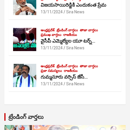
విజయసాయిరెడ్డికి ఎందుకంత ప్రేమ
13/11/2024
Sira News
ఆంధ్రప్రదేశ్
ట్రేండింగ్ వార్తలు
తాజా వార్తలు
ప్రముఖ వార్తలు
రాజకీయం
వైసీపీ ఎమ్మెల్యేల యూ టర్న్…
13/11/2024
Sira News
ఆంధ్రప్రదేశ్
ట్రేండింగ్ వార్తలు
తాజా వార్తలు
ప్రజా సమస్యలు
రాజకీయం
గుమ్మనూరు వర్సెస్ జేసీ…
13/11/2024
Sira News
ట్రేండింగ్ వార్తలు