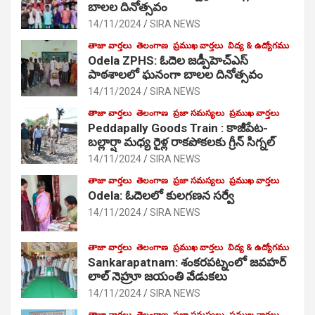
బాలల దినోత్సవం
14/11/2024
SIRA NEWS
తాజా వార్తలు
తెలంగాణ
ప్రముఖ వార్తలు
విద్య & ఉద్యోగము
Odela ZPHS: ఓదెల జ‌డ్పీహెచ్ఎస్
పాఠ‌శాల‌లో ఘనంగా బాలల దినోత్సవం
14/11/2024
SIRA NEWS
తాజా వార్తలు
తెలంగాణ
ప్రజా సమస్యలు
ప్రముఖ వార్తలు
Peddapally Goods Train : కాజీపేట-
బల్లార్షా మధ్య రైళ్ల రాకపోకలకు గ్రీన్ సిగ్నల్
14/11/2024
SIRA NEWS
తాజా వార్తలు
తెలంగాణ
ప్రజా సమస్యలు
ప్రముఖ వార్తలు
Odela: ఓదెలలో కులగణన సర్వే
14/11/2024
SIRA NEWS
తాజా వార్తలు
తెలంగాణ
ప్రముఖ వార్తలు
విద్య & ఉద్యోగము
Sankarapatnam: శంకరపట్నంలో జవహర్
లాల్ నెహ్రూ జయంతి వేడుకలు
14/11/2024
SIRA NEWS
తాజా వార్తలు
తెలంగాణ
ప్రజా సమస్యలు
ప్రముఖ వార్తలు