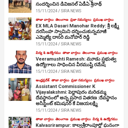
సంద‌ర్శించిన డివిజనల్ ఏడీఏ శ్రీనాథ్
15/11/2024
SIRA NEWS
తాజా వార్తలు
తెలంగాణ
ప్రజా సమస్యలు
ప్రముఖ వార్తలు
EX MLA Dasari Manohar Reddy: శ్రీ లక్ష్మీ
నరసింహ స్వామిని దర్శించుకున్నమాజీ
ఎమ్మెల్యే దాసరి మనోహర్ రెడ్డి
15/11/2024
SIRA NEWS
విద్య & ఉద్యోగము
తాజా వార్తలు
తెలంగాణ
ప్రముఖ వార్తలు
Veeramushti Ramesh: మూడు ప్రభుత్వ
ఉద్యోగాలు సాధించిన వీరముష్టి రమేష్
15/11/2024
SIRA NEWS
ఆంధ్రప్రదేశ్
తాజా వార్తలు
ప్రజా సమస్యలు
ప్రముఖ వార్తలు
Assistant Commissioner K
Vijayalakshmi: పెద్దాపురం మరిడమ్మ
దేవస్థానంలో అన్న ప్రసాద వితరణ :దేవస్థానం
అసిస్టెంట్ కమిషనర్ కే విజయలక్ష్మి
15/11/2024
SIRA NEWS
తాజా వార్తలు
తెలంగాణ
ప్రముఖ వార్తలు
విద్య & ఉద్యోగము
Kalvasrirampur: కాల్వశ్రీరాంపూర్లో ఘనంగా