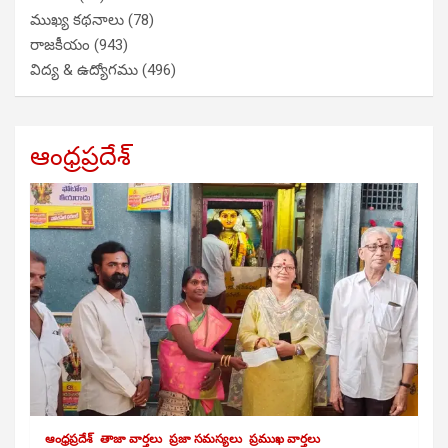
ముఖ్య కథనాలు
(78)
రాజకీయం
(943)
విద్య & ఉద్యోగము
(496)
ఆంధ్రప్రదేశ్
ఆంధ్రప్రదేశ్
తాజా వార్తలు
ప్రజా సమస్యలు
ప్రముఖ వార్తలు