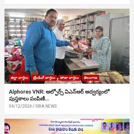
జిల్లా వార్తలు
ట్రేండింగ్ వార్తలు
తాజా వార్తలు
తెలంగాణ
Alphores VNR: ఆల్ఫోర్స్ విఎన్ఆర్ అద్వర్యంలో
పుస్తకాలు పంపిణి…
04/12/2024
SIRA NEWS