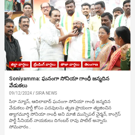
జిల్లా వార్తలు
ట్రేండింగ్ వార్తలు
తాజా వార్తలు
తెలంగాణ
Soniyamma: ఘ‌నంగా సోనియా గాంధీ జ‌న్మ‌దిన
వేడుక‌లు
09/12/2024
SIRA NEWS
సిరా న్యూస్, ఆదిలాబాద్ ఘ‌నంగా సోనియా గాంధీ జ‌న్మ‌దిన
వేడుక‌లు పార్టీ కోసం ప‌ద‌వుల‌ను తృణ ప్రాయంగా త్య‌జించిన
త్యాగమూర్తి సోనియా గాంధీ అని మాజీ మున్సిప‌ల్ చైర్మ‌న్, కాంగ్రెస్
పార్టీ సీనియ‌ర్ నాయ‌కులు దిగంబ‌ర్ రావు పాటిల్ అన్నారు.
సోమవారం…