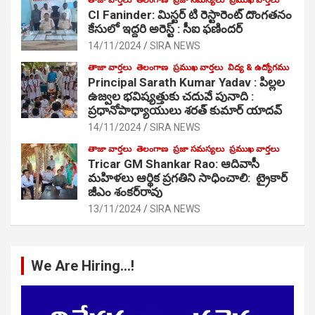
CI Faninder: మిస్టర్ టి రెస్టారెంట్ దొంగతనం
కేసులో ఇద్దరి అరెస్ట్ : సీఐ ఫణిందర్
14/11/2024
SIRA NEWS
తాజా వార్తలు
తెలంగాణ
ప్రముఖ వార్తలు
విద్య & ఉద్యోగము
Principal Sarath Kumar Yadav : పిల్లల
ఉజ్వల భవిష్యత్తుకు చదువే పునాది :
ప్రధానోపాధ్యాయులు శరత్ కుమార్ యాదవ్
14/11/2024
SIRA NEWS
తాజా వార్తలు
తెలంగాణ
ప్రజా సమస్యలు
ప్రముఖ వార్తలు
Tricar GM Shankar Rao: ఆదివాసీ
మహిళలు ఆర్థిక ప్రగతిని సాధించాలి: ట్రైకార్
జీఎం శంకర్‌రావు
13/11/2024
SIRA NEWS
We Are Hiring…!