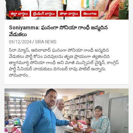
జిల్లా వార్తలు
ట్రేండింగ్ వార్తలు
తాజా వార్తలు
తెలంగాణ
Soniyamma: ఘ‌నంగా సోనియా గాంధీ జ‌న్మ‌దిన
వేడుక‌లు
09/12/2024
SIRA NEWS
సిరా న్యూస్, ఆదిలాబాద్ ఘ‌నంగా సోనియా గాంధీ జ‌న్మ‌దిన
వేడుక‌లు పార్టీ కోసం ప‌ద‌వుల‌ను తృణ ప్రాయంగా త్య‌జించిన
త్యాగమూర్తి సోనియా గాంధీ అని మాజీ మున్సిప‌ల్ చైర్మ‌న్, కాంగ్రెస్
పార్టీ సీనియ‌ర్ నాయ‌కులు దిగంబ‌ర్ రావు పాటిల్ అన్నారు.
సోమవారం…