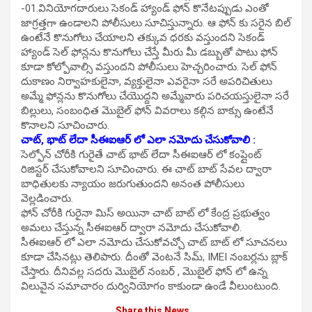
-01.వినియోగదారులు సెకండ్ హ్యాండ్ ఫోన్ కొనేటప్పుడు ఎంతో
జాగ్రత్తగా ఉండాలని పోలీసులు సూచిస్తున్నారు. ఆ ఫోన్ కు సరైన బిల్
ఉంటేనే కొనుగోలు చేయాలని తక్కువ ధరకు వస్తుందని సెకండ్
హ్యాండ్ సెల్ ఫోన్లను కొనుగోలు చేస్తే మీరు మీ డబ్బుతో పాటు ఫోన్
కూడా కోల్పోవాల్సి వస్తుందని పోలీసులు హెచ్చరించారు. సెల్ ఫోన్
దుకాణం నిర్వాహకులైనా, వ్యక్తులైనా ఎవరైనా సరే అపరిచితులు
అమ్మే ఫోన్లను కొనుగోలు చేయొద్దని అమ్మేవారు పరిచయస్తులైనా సరే
బిల్లులు, సంబంధిత మొబైల్ ఫోన్ వివరాలు కల్గిన బాక్సు ఉంటేనే
కొనాలని సూచించారు.
చాట్, భాట్ లేదా సీఈఐఆర్ లో ఎలా నమోదు చేసుకోవాలి :
సెల్ఫోన్ చోరీకి గురైతే చాట్ భాట్ లేదా సీఈఐఆర్ లో కంప్లైంట్
రిజిస్టర్ చేసుకోవాలని సూచించారు. ఈ చాట్ బాట్ సేవల ద్వారా
బాధితులకు న్యాయం జరుగుతుందని అనంత పోలీసులు
వెల్లడించారు.
ఫోన్ చోరీకి గురైనా మిస్ అయినా చాట్ బాట్ లో కేంద్ర ప్రభుత్వం
అమలు చేస్తున్న సీఈఐఆర్ ద్వారా నమోదు చేసుకోవాలి.
సీఈఐఆర్ లో ఎలా నమోదు చేసుకోవచ్చో చాట్ బాట్ లో సూచనలు
కూడా చేసినట్లు తెలిపారు. దీంతో వెంటనే సిమ్, IMEI నంబర్లను బ్లాక్
చేస్తారు. దీనివల్ల సదరు మొబైల్ నంబర్ , మొబైల్ ఫోన్ లో ఉన్న
విలువైన సమాచారం దుర్వినియోగం కాకుండా ఉండే వీలుంటుంది.
Share this News…