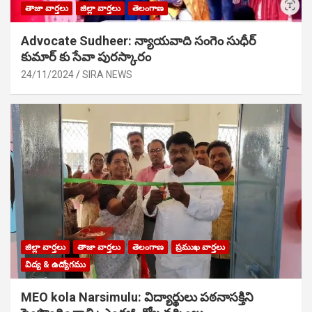
తాజా వార్తలు
జిల్లా వార్తలు
తెలంగాణ
Advocate Sudheer: న్యాయవాది సంగెం సుధీర్
కుమార్ కు సేవా పురస్కారం
24/11/2024
SIRA NEWS
జిల్లా వార్తలు
తాజా వార్తలు
తెలంగాణ
ప్రముఖ వార్తలు
విద్య & ఉద్యోగము
MEO kola Narsimulu: విద్యార్థులు పఠ‌నాసక్తిని