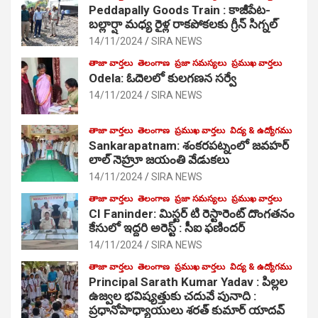
Peddapally Goods Train : కాజీపేట-
బల్లార్షా మధ్య రైళ్ల రాకపోకలకు గ్రీన్ సిగ్నల్
14/11/2024
SIRA NEWS
తాజా వార్తలు
తెలంగాణ
ప్రజా సమస్యలు
ప్రముఖ వార్తలు
Odela: ఓదెలలో కులగణన సర్వే
14/11/2024
SIRA NEWS
తాజా వార్తలు
తెలంగాణ
ప్రముఖ వార్తలు
విద్య & ఉద్యోగము
Sankarapatnam: శంకరపట్నంలో జవహర్
లాల్ నెహ్రూ జయంతి వేడుకలు
14/11/2024
SIRA NEWS
తాజా వార్తలు
తెలంగాణ
ప్రజా సమస్యలు
ప్రముఖ వార్తలు
CI Faninder: మిస్టర్ టి రెస్టారెంట్ దొంగతనం
కేసులో ఇద్దరి అరెస్ట్ : సీఐ ఫణిందర్
14/11/2024
SIRA NEWS
తాజా వార్తలు
తెలంగాణ
ప్రముఖ వార్తలు
విద్య & ఉద్యోగము
Principal Sarath Kumar Yadav : పిల్లల
ఉజ్వల భవిష్యత్తుకు చదువే పునాది :
ప్రధానోపాధ్యాయులు శరత్ కుమార్ యాదవ్