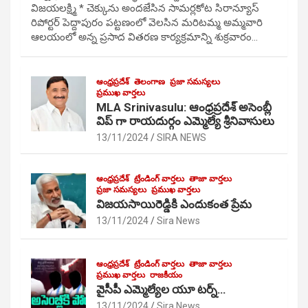
విజయలక్ష్మి * చెక్కును అందజేసిన సామర్లకోట సిరాన్యూస్
రిపోర్టర్ పెద్దాపురం పట్టణంలో వెలసిన మరిటమ్మ అమ్మవారి
ఆలయంలో అన్న ప్రసాద వితరణ కార్యక్రమాన్ని శుక్రవారం…
ఆంధ్రప్రదేశ్
తెలంగాణ
ప్రజా సమస్యలు
ప్రముఖ వార్తలు
MLA Srinivasulu: ఆంధ్రప్రదేశ్ అసెంబ్లీ
విప్ గా రాయదుర్గం ఎమ్మెల్యే శ్రీనివాసులు
13/11/2024
SIRA NEWS
ఆంధ్రప్రదేశ్
ట్రేండింగ్ వార్తలు
తాజా వార్తలు
ప్రజా సమస్యలు
ప్రముఖ వార్తలు
విజయసాయిరెడ్డికి ఎందుకంత ప్రేమ
13/11/2024
Sira News
ఆంధ్రప్రదేశ్
ట్రేండింగ్ వార్తలు
తాజా వార్తలు
ప్రముఖ వార్తలు
రాజకీయం
వైసీపీ ఎమ్మెల్యేల యూ టర్న్…
13/11/2024
Sira News