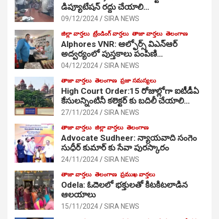
డిప్యూటేషన్ రద్దు చేయాలి…
09/12/2024
SIRA NEWS
జిల్లా వార్తలు
ట్రేండింగ్ వార్తలు
తాజా వార్తలు
తెలంగాణ
Alphores VNR: ఆల్ఫోర్స్ విఎన్ఆర్
అద్వర్యంలో పుస్తకాలు పంపిణి…
04/12/2024
SIRA NEWS
తాజా వార్తలు
తెలంగాణ
ప్రజా సమస్యలు
High Court Order:15 రోజుల్లోగా ఐటీడీఏ
కేసులన్నింటినీ కలెక్టర్ కు బదిలీ చేయాలి…
27/11/2024
SIRA NEWS
తాజా వార్తలు
జిల్లా వార్తలు
తెలంగాణ
Advocate Sudheer: న్యాయవాది సంగెం
సుధీర్ కుమార్ కు సేవా పురస్కారం
24/11/2024
SIRA NEWS
తాజా వార్తలు
తెలంగాణ
ప్రముఖ వార్తలు
Odela: ఓదెల‌లో భక్తులతో కిటకిటలాడిన
ఆల‌యాలు
15/11/2024
SIRA NEWS