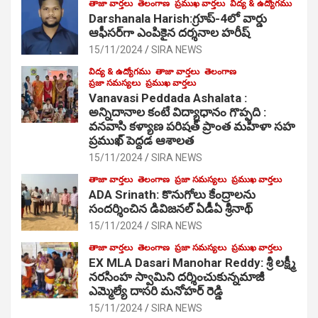
తాజా వార్తలు
తెలంగాణ
ప్రముఖ వార్తలు
విద్య & ఉద్యోగము
Darshanala Harish:గ్రూప్-4లో వార్డు
ఆఫీసర్‌గా ఎంపికైన దర్శనాల హరీష్
15/11/2024
SIRA NEWS
విద్య & ఉద్యోగము
తాజా వార్తలు
తెలంగాణ
ప్రజా సమస్యలు
ప్రముఖ వార్తలు
Vanavasi Peddada Ashalata :
అన్నిదానాల కంటే విద్యాధానం గొప్పది :
వనవాసి కళ్యాణ పరిషత్ ప్రాంత మహిళా సహ
ప్రముఖ్ పెద్దడ ఆశాలత
15/11/2024
SIRA NEWS
తాజా వార్తలు
తెలంగాణ
ప్రజా సమస్యలు
ప్రముఖ వార్తలు
ADA Srinath: కొనుగోలు కేంద్రాల‌ను
సంద‌ర్శించిన డివిజనల్ ఏడీఏ శ్రీనాథ్
15/11/2024
SIRA NEWS
తాజా వార్తలు
తెలంగాణ
ప్రజా సమస్యలు
ప్రముఖ వార్తలు
EX MLA Dasari Manohar Reddy: శ్రీ లక్ష్మీ
నరసింహ స్వామిని దర్శించుకున్నమాజీ
ఎమ్మెల్యే దాసరి మనోహర్ రెడ్డి
15/11/2024
SIRA NEWS