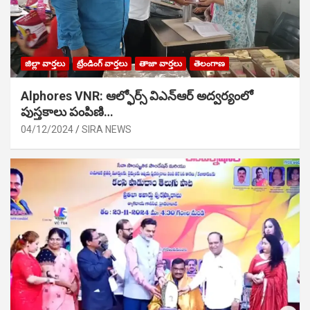
జిల్లా వార్తలు
ట్రేండింగ్ వార్తలు
తాజా వార్తలు
తెలంగాణ
Alphores VNR: ఆల్ఫోర్స్ విఎన్ఆర్ అద్వర్యంలో
పుస్తకాలు పంపిణి…
04/12/2024
SIRA NEWS