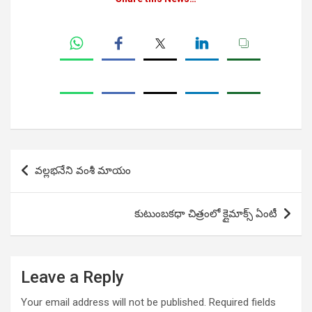
Post
వల్లభనేని వంశీ మాయం
navigation
కుటుంబకధా చిత్రంలో క్లైమాక్స్ ఏంటీ
Leave a Reply
Your email address will not be published.
Required fields