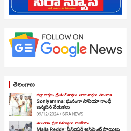
తెలంగాణ
జిల్లా వార్తలు
ట్రేండింగ్ వార్తలు
తాజా వార్తలు
తెలంగాణ
Soniyamma: ఘ‌నంగా సోనియా గాంధీ
జ‌న్మ‌దిన వేడుక‌లు
09/12/2024
SIRA NEWS
తెలంగాణ
ప్రజా సమస్యలు
రాజకీయం
Malla Reddy: సీనియర్ అసిస్టెంట్ సాయిలు