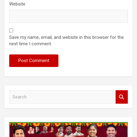
Website
Save my name, email, and website in this browser for the
next time I comment.
S
e
a
r
c
h