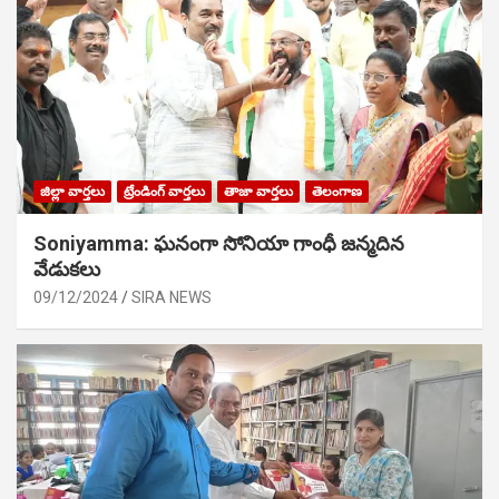
జిల్లా వార్తలు
ట్రేండింగ్ వార్తలు
తాజా వార్తలు
తెలంగాణ
Soniyamma: ఘ‌నంగా సోనియా గాంధీ జ‌న్మ‌దిన
వేడుక‌లు
09/12/2024
SIRA NEWS