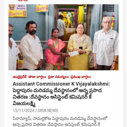
ఆంధ్రప్రదేశ్
తాజా వార్తలు
ప్రజా సమస్యలు
ప్రముఖ వార్తలు
Assistant Commissioner K Vijayalakshmi:
పెద్దాపురం మరిడమ్మ దేవస్థానంలో అన్న ప్రసాద
వితరణ :దేవస్థానం అసిస్టెంట్ కమిషనర్ కే
విజయలక్ష్మి
15/11/2024
SIRA NEWS
సిరాన్యూస్, సామర్లకోట పెద్దాపురం మరిడమ్మ దేవస్థానంలో
అన్న ప్రసాద వితరణ :దేవస్థానం అసిస్టెంట్ కమిషనర్ కే