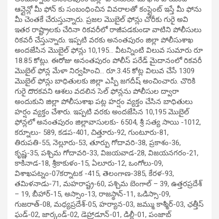
ఆన్లైన్లో మీ ఫోన్ కు సంబంధించిన వివరాలతో కంప్లైంట్ ఇస్తే మీ ఫోను
మీ చెంతకే చేరుస్తున్నారు. ప్రజల మొబైల్ ఫోన్లు చోరీకు గురై అవి
ఇతర రాష్ట్రాలకు చేరినా రికవరీలో రాజీపడకుండా వాటిని పోలీసులు
రికవరీ చేస్తున్నారు. ఇప్పటి వరకు అనంతపురం జిల్లా పోలీసుశాఖ
అందజేసిన మొబైల్ ఫోన్లు 10,195… వీటన్నింటి విలువ సుమారు రూ
18.85 కోట్లు. ఈరోజు అనంతపురం పోలీస్ పరేడ్ మైదానంలో రికవరీ
మొబైల్ ఫోన్ల మేళా నిర్వహించి… రూ.3.45 కోట్ల విలువ చేసే 1309
మొబైల్ ఫోన్లు బాధితులకు జిల్లా ఎస్పీ జగదీష్ అంచించారు. చొరికి
గురై దొరకవని ఆశలు వదలిన సెల్ ఫోన్లను పోలీసుల ద్వారా
అందుకుని జిల్లా పోలీసుశాఖ పట్ల హర్షం వ్యక్తం చేసిన బాధితులు
హర్షం వ్యక్తం చేశారు. ఇప్పటి వరకు అందజేసిన 10,195 మొబైల్
ఫోన్లలో అనంతపురం జిల్లావాసులకు- 6504, శ్రీ సత్య సాయి -1012,
కర్నూలు- 589, కడప-401, చిత్తూరు-92, గుంటూరు-81,
తిరుపతి-55, నెల్లూరు-53, తూర్పు గోదావరి-38, ప్రకాశం-36,
కృష్ణ-35, పశ్చిమ గోదావరి-33, విజయవాడ-28, విజయనగరం-21,
కాకినాడ-18, శ్రీకాకుళం-15, ఏలూరు-12, ఒంగోలు-09,
విశాఖపట్నం-07కర్నాటక -415, తెలంగాణ-385, కేరళ-93,
తమిళనాడు-71, మహరాష్ట్ర-60, పశ్చిమ బెంగాల్ – 39, ఉత్తరప్రదేశ్
– 19, బీహార్-15, అస్సాం-13, రాజస్థాన్-11, ఒడిస్సా-09,
గుజరాత్-08, మధ్యప్రదేశ్-05, హర్యాన-03, జమ్ము కాశ్మీర్-03, ఛత్తీస్
ఘడ్-02, జార్కండ్-02, డెహ్రాడూన్-01, డిల్లీ-01, పంజాబ్