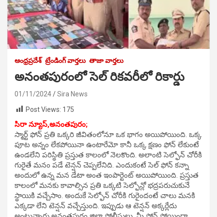
ఆంధ్రప్రదేశ్
ట్రేండింగ్ వార్తలు
తాజా వార్తలు
అనంతపురంలో సెల్ రికవరీలో రికార్డు
01/11/2024
Sira News
Post Views:
175
సిరా న్యూస్,అనంతపురం;
స్మార్ట్ ఫోన్ ప్రతి ఒక్కరి జీవితంలోనూ ఒక భాగం అయిపోయింది. ఒక్క
పూట అన్నం లేకపోయినా ఉంటారేమో కానీ ఒక్క క్షణం ఫోన్ లేకుంటే
ఉండలేని పరిస్థితి ప్రస్తుత కాలంలో నెలకొంది. అలాంటి సెల్ఫోన్ చోరీకి
గురైతే మనం పడే టెన్షన్ చెప్పలేనిది. ఎందుకంటే సెల్ ఫోన్ కన్నా
అందులో ఉన్న మన డేటా అంత ఇంపార్టెంట్ అయిపోయింది. ప్రస్తుత
కాలంలో మనకు కావాల్సిన ప్రతి ఒక్కటి సెల్ఫోన్లో భద్రపరుచుకునే
స్థాయికి వచ్చేసాం. అందుకే సెల్ఫోన్ చోరీకి గురైందంటే చాలు మనకి
ఎక్కడా లేని టెన్షన్ వచ్చేస్తుంది. ఇప్పుడు ఆ టెన్షన్ అక్కర్లేదు
అంటున్నారు అనంతపురం జిల్లా పోలీసులు. మీ ఫోన్ పోయిందా