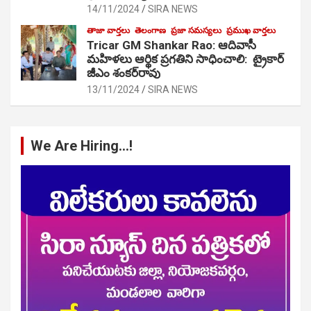
14/11/2024
SIRA NEWS
తాజా వార్తలు
తెలంగాణ
ప్రజా సమస్యలు
ప్రముఖ వార్తలు
Tricar GM Shankar Rao: ఆదివాసీ
మహిళలు ఆర్థిక ప్రగతిని సాధించాలి: ట్రైకార్
జీఎం శంకర్‌రావు
13/11/2024
SIRA NEWS
We Are Hiring…!