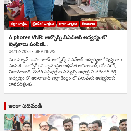
జిల్లా వార్తలు
ట్రేండింగ్ వార్తలు
తాజా వార్తలు
తెలంగాణ
Alphores VNR: ఆల్ఫోర్స్ విఎన్ఆర్ అద్వర్యంలో
పుస్తకాలు పంపిణి…
04/12/2024
SIRA NEWS
సిరా న్యూస్, ఆదిలాబాద్: ఆల్ఫోర్స్ విఎన్ఆర్ అద్వర్యంలో పుస్తకాలు
పంపిణి… ఆల్ఫోర్స్ విద్యాసంస్థల అధినేత ఆదిలాబాద్, కరీంనగర్,
నిజామాబాద్, మెదక్ పట్టభద్రుల ఎమ్మెల్సీ అభ్యర్థి వి నరేందర్ రెడ్డి
అధ్వర్యం లో ఆదిలాబాద్ జిల్లా కేంద్రం లో పలువురు అభ్యర్థులకు
పోటిప‌రీక్ష‌ల‌కు…
ఇంకా చదవండి