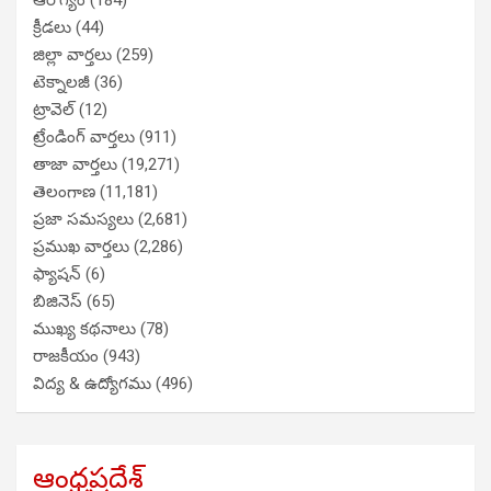
ఆరోగ్యం
(184)
క్రీడలు
(44)
జిల్లా వార్తలు
(259)
టెక్నాలజీ
(36)
ట్రావెల్
(12)
ట్రేండింగ్ వార్తలు
(911)
తాజా వార్తలు
(19,271)
తెలంగాణ
(11,181)
ప్రజా సమస్యలు
(2,681)
ప్రముఖ వార్తలు
(2,286)
ఫ్యాషన్
(6)
బిజినెస్
(65)
ముఖ్య కథనాలు
(78)
రాజకీయం
(943)
విద్య & ఉద్యోగము
(496)
ఆంధ్రప్రదేశ్