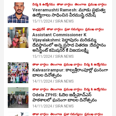
విద్య & ఉద్యోగము
తాజా వార్తలు
తెలంగాణ
ప్రముఖ వార్తలు
Veeramushti Ramesh: మూడు ప్రభుత్వ
ఉద్యోగాలు సాధించిన వీరముష్టి రమేష్
15/11/2024
SIRA NEWS
ఆంధ్రప్రదేశ్
తాజా వార్తలు
ప్రజా సమస్యలు
ప్రముఖ వార్తలు
Assistant Commissioner K
Vijayalakshmi: పెద్దాపురం మరిడమ్మ
దేవస్థానంలో అన్న ప్రసాద వితరణ :దేవస్థానం
అసిస్టెంట్ కమిషనర్ కే విజయలక్ష్మి
15/11/2024
SIRA NEWS
తాజా వార్తలు
తెలంగాణ
ప్రముఖ వార్తలు
విద్య & ఉద్యోగము
Kalvasrirampur: కాల్వశ్రీరాంపూర్లో ఘనంగా
బాలల దినోత్సవం
14/11/2024
SIRA NEWS
తాజా వార్తలు
తెలంగాణ
ప్రముఖ వార్తలు
విద్య & ఉద్యోగము
Odela ZPHS: ఓదెల జ‌డ్పీహెచ్ఎస్
పాఠ‌శాల‌లో ఘనంగా బాలల దినోత్సవం
14/11/2024
SIRA NEWS
తాజా వార్తలు
తెలంగాణ
ప్రజా సమస్యలు
ప్రముఖ వార్తలు