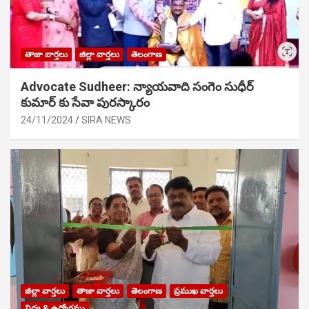
తాజా వార్తలు
జిల్లా వార్తలు
తెలంగాణ
Advocate Sudheer: న్యాయవాది సంగెం సుధీర్
కుమార్ కు సేవా పురస్కారం
24/11/2024
SIRA NEWS
జిల్లా వార్తలు
తాజా వార్తలు
తెలంగాణ
ప్రముఖ వార్తలు
విద్య & ఉద్యోగము