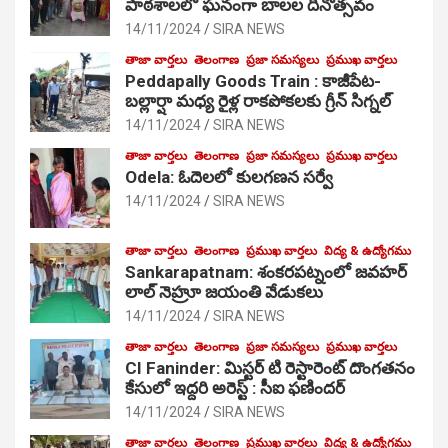
పాఠ‌శాల‌లో ఘనంగా బాలల దినోత్సవం
14/11/2024
SIRA NEWS
తాజా వార్తలు
తెలంగాణ
ప్రజా సమస్యలు
ప్రముఖ వార్తలు
Peddapally Goods Train : కాజీపేట-
బల్లార్షా మధ్య రైళ్ల రాకపోకలకు గ్రీన్ సిగ్నల్
14/11/2024
SIRA NEWS
తాజా వార్తలు
తెలంగాణ
ప్రజా సమస్యలు
ప్రముఖ వార్తలు
Odela: ఓదెలలో కులగణన సర్వే
14/11/2024
SIRA NEWS
తాజా వార్తలు
తెలంగాణ
ప్రముఖ వార్తలు
విద్య & ఉద్యోగము
Sankarapatnam: శంకరపట్నంలో జవహర్
లాల్ నెహ్రూ జయంతి వేడుకలు
14/11/2024
SIRA NEWS
తాజా వార్తలు
తెలంగాణ
ప్రజా సమస్యలు
ప్రముఖ వార్తలు
CI Faninder: మిస్టర్ టి రెస్టారెంట్ దొంగతనం
కేసులో ఇద్దరి అరెస్ట్ : సీఐ ఫణిందర్
14/11/2024
SIRA NEWS
తాజా వార్తలు
తెలంగాణ
ప్రముఖ వార్తలు
విద్య & ఉద్యోగము