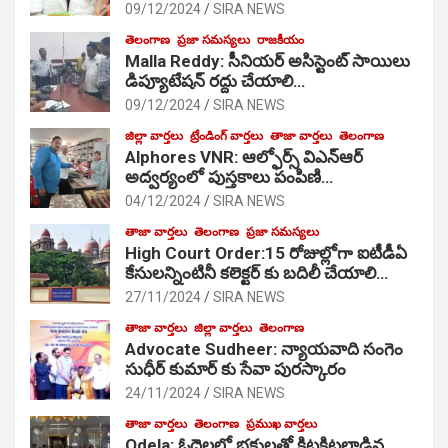
09/12/2024
SIRA NEWS
తెలంగాణ
ప్రజా సమస్యలు
రాజకీయం
Malla Reddy: సీనియర్ అసిస్టెంట్ సాయిలు
డిప్యూటేషన్ రద్దు చేయాలి…
09/12/2024
SIRA NEWS
జిల్లా వార్తలు
ట్రేండింగ్ వార్తలు
తాజా వార్తలు
తెలంగాణ
Alphores VNR: ఆల్ఫోర్స్ విఎన్ఆర్
అద్వర్యంలో పుస్తకాలు పంపిణి…
04/12/2024
SIRA NEWS
తాజా వార్తలు
తెలంగాణ
ప్రజా సమస్యలు
High Court Order:15 రోజుల్లోగా ఐటీడీఏ
కేసులన్నింటినీ కలెక్టర్ కు బదిలీ చేయాలి…
27/11/2024
SIRA NEWS
తాజా వార్తలు
జిల్లా వార్తలు
తెలంగాణ
Advocate Sudheer: న్యాయవాది సంగెం
సుధీర్ కుమార్ కు సేవా పురస్కారం
24/11/2024
SIRA NEWS
తాజా వార్తలు
తెలంగాణ
ప్రముఖ వార్తలు
Odela: ఓదెల‌లో భక్తులతో కిటకిటలాడిన