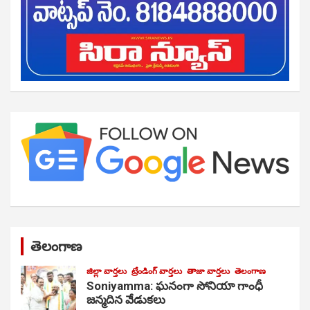
తెలంగాణ
జిల్లా వార్తలు
ట్రేండింగ్ వార్తలు
తాజా వార్తలు
తెలంగాణ
Soniyamma: ఘ‌నంగా సోనియా గాంధీ
జ‌న్మ‌దిన వేడుక‌లు