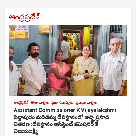
ఆంధ్రప్రదేశ్
ఆంధ్రప్రదేశ్
తాజా వార్తలు
ప్రజా సమస్యలు
ప్రముఖ వార్తలు
Assistant Commissioner K Vijayalakshmi:
పెద్దాపురం మరిడమ్మ దేవస్థానంలో అన్న ప్రసాద
వితరణ :దేవస్థానం అసిస్టెంట్ కమిషనర్ కే
విజయలక్ష్మి