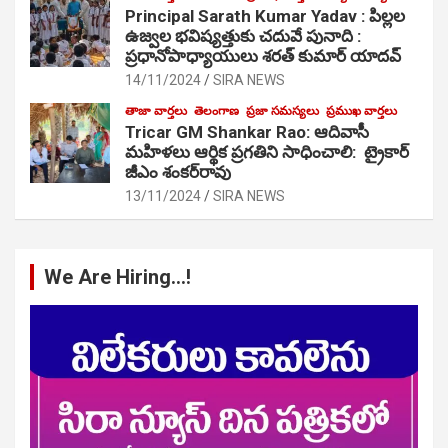
Principal Sarath Kumar Yadav : పిల్లల
ఉజ్వల భవిష్యత్తుకు చదువే పునాది :
ప్రధానోపాధ్యాయులు శరత్ కుమార్ యాదవ్
14/11/2024
SIRA NEWS
తాజా వార్తలు
తెలంగాణ
ప్రజా సమస్యలు
ప్రముఖ వార్తలు
Tricar GM Shankar Rao: ఆదివాసీ
మహిళలు ఆర్థిక ప్రగతిని సాధించాలి: ట్రైకార్
జీఎం శంకర్‌రావు
13/11/2024
SIRA NEWS
We Are Hiring…!