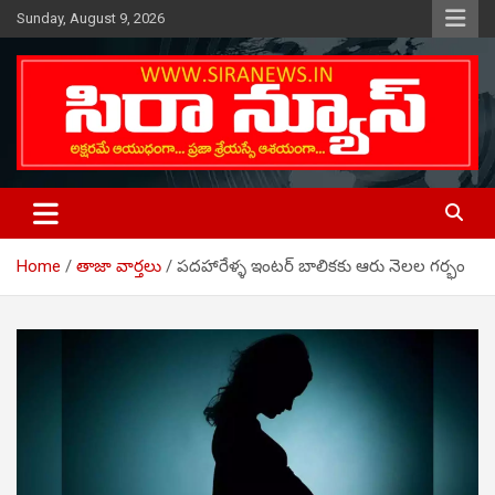
Skip
Sunday, August 9, 2026
to
content
Telugu Online News Daily
SIRA NEWS
Home
తాజా వార్తలు
పదహారేళ్ళ ఇంటర్ బాలికకు ఆరు నెలల గర్భం