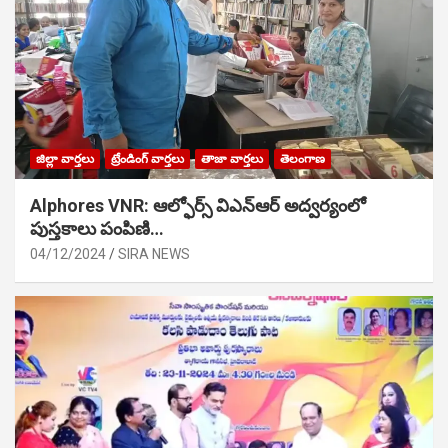
జిల్లా వార్తలు
ట్రేండింగ్ వార్తలు
తాజా వార్తలు
తెలంగాణ
Alphores VNR: ఆల్ఫోర్స్ విఎన్ఆర్ అద్వర్యంలో
పుస్తకాలు పంపిణి…
04/12/2024
SIRA NEWS