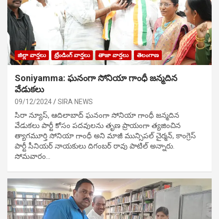
జిల్లా వార్తలు
ట్రేండింగ్ వార్తలు
తాజా వార్తలు
తెలంగాణ
Soniyamma: ఘ‌నంగా సోనియా గాంధీ జ‌న్మ‌దిన
వేడుక‌లు
09/12/2024
SIRA NEWS
సిరా న్యూస్, ఆదిలాబాద్ ఘ‌నంగా సోనియా గాంధీ జ‌న్మ‌దిన
వేడుక‌లు పార్టీ కోసం ప‌ద‌వుల‌ను తృణ ప్రాయంగా త్య‌జించిన
త్యాగమూర్తి సోనియా గాంధీ అని మాజీ మున్సిప‌ల్ చైర్మ‌న్, కాంగ్రెస్
పార్టీ సీనియ‌ర్ నాయ‌కులు దిగంబ‌ర్ రావు పాటిల్ అన్నారు.
సోమవారం…