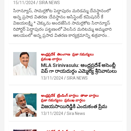
15/11/2024
SIRA NEWS
సిరాన్యూస్, సామర్లకోట పెద్దాపురం మరిడమ్మ దేవస్థానంలో
అన్న ప్రసాద వితరణ :దేవస్థానం అసిస్టెంట్ కమిషనర్ కే
విజయలక్ష్మి * చెక్కును అందజేసిన సామర్లకోట సిరాన్యూస్
రిపోర్టర్ పెద్దాపురం పట్టణంలో వెలసిన మరిటమ్మ అమ్మవారి
ఆలయంలో అన్న ప్రసాద వితరణ కార్యక్రమాన్ని శుక్రవారం…
ఆంధ్రప్రదేశ్
తెలంగాణ
ప్రజా సమస్యలు
ప్రముఖ వార్తలు
MLA Srinivasulu: ఆంధ్రప్రదేశ్ అసెంబ్లీ
విప్ గా రాయదుర్గం ఎమ్మెల్యే శ్రీనివాసులు
13/11/2024
SIRA NEWS
ఆంధ్రప్రదేశ్
ట్రేండింగ్ వార్తలు
తాజా వార్తలు
ప్రజా సమస్యలు
ప్రముఖ వార్తలు
విజయసాయిరెడ్డికి ఎందుకంత ప్రేమ
13/11/2024
Sira News