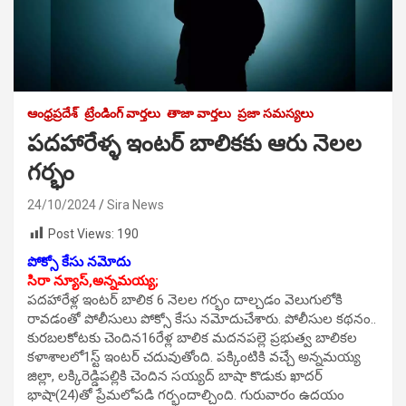
ఆంధ్రప్రదేశ్
ట్రేండింగ్ వార్తలు
తాజా వార్తలు
ప్రజా సమస్యలు
పదహారేళ్ళ ఇంటర్ బాలికకు ఆరు నెలల
గర్భం
24/10/2024
Sira News
Post Views:
190
పోక్సో కేసు నమోదు
సిరా న్యూస్,అన్నమయ్య;
పదహారేళ్ల ఇంటర్ బాలిక 6 నెలల గర్భం దాల్చడం వెలుగులోకి
రావడంతో పోలీసులు పోక్సో కేసు నమోదుచేశారు. పోలీసుల కథనం..
కురబలకోటకు చెందిన16రేళ్ల బాలిక మదనపల్లె ప్రభుత్వ బాలికల
కళాశాలలో1స్ట్ ఇంటర్ చదువుతోంది. పక్కింటికి వచ్చే అన్నమయ్య
జిల్లా, లక్కిరెడ్డిపల్లికి చెందిన సయ్యద్ బాషా కొడుకు ఖాదర్
భాషా(24)తో ప్రేమలోపడి గర్భందాల్చింది. గురువారం ఉదయం