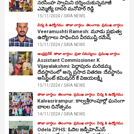
నరసింహ స్వామిని దర్శించుకున్నమాజీ
ఎమ్మెల్యే దాసరి మనోహర్ రెడ్డి
15/11/2024
SIRA NEWS
విద్య & ఉద్యోగము
తాజా వార్తలు
తెలంగాణ
ప్రముఖ వార్తలు
Veeramushti Ramesh: మూడు ప్రభుత్వ
ఉద్యోగాలు సాధించిన వీరముష్టి రమేష్
15/11/2024
SIRA NEWS
ఆంధ్రప్రదేశ్
తాజా వార్తలు
ప్రజా సమస్యలు
ప్రముఖ వార్తలు
Assistant Commissioner K
Vijayalakshmi: పెద్దాపురం మరిడమ్మ
దేవస్థానంలో అన్న ప్రసాద వితరణ :దేవస్థానం
అసిస్టెంట్ కమిషనర్ కే విజయలక్ష్మి
15/11/2024
SIRA NEWS
తాజా వార్తలు
తెలంగాణ
ప్రముఖ వార్తలు
విద్య & ఉద్యోగము
Kalvasrirampur: కాల్వశ్రీరాంపూర్లో ఘనంగా
బాలల దినోత్సవం
14/11/2024
SIRA NEWS
తాజా వార్తలు
తెలంగాణ
ప్రముఖ వార్తలు
విద్య & ఉద్యోగము
Odela ZPHS: ఓదెల జ‌డ్పీహెచ్ఎస్