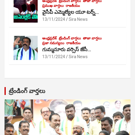
ఆంధ్రప్రదేశ్
ట్రేండింగ్ వార్తలు
తాజా వార్తలు
ప్రముఖ వార్తలు
రాజకీయం
వైసీపీ ఎమ్మెల్యేల యూ టర్న్…
13/11/2024
Sira News
ఆంధ్రప్రదేశ్
ట్రేండింగ్ వార్తలు
తాజా వార్తలు
ప్రజా సమస్యలు
రాజకీయం
గుమ్మనూరు వర్సెస్ జేసీ…
13/11/2024
Sira News
ట్రేండింగ్ వార్తలు