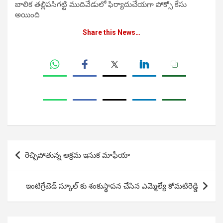
బాలిక తల్లిపసిగట్టి ముదివేడులో ఫిర్యాదుచేయగా పోక్సో కేసు
అయింది
Share this News…
Post
రెచ్చిపోతున్న అక్రమ ఇసుక మాఫీయా
navigation
ఇంటిగ్రేటెడ్ స్కూల్ కు శంకుస్థాపన చేసిన ఎమ్మెల్యే కోమటిరెడ్డి