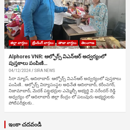
జిల్లా వార్తలు
ట్రేండింగ్ వార్తలు
తాజా వార్తలు
తెలంగాణ
Alphores VNR: ఆల్ఫోర్స్ విఎన్ఆర్ అద్వర్యంలో
పుస్తకాలు పంపిణి…
04/12/2024
SIRA NEWS
సిరా న్యూస్, ఆదిలాబాద్: ఆల్ఫోర్స్ విఎన్ఆర్ అద్వర్యంలో పుస్తకాలు
పంపిణి… ఆల్ఫోర్స్ విద్యాసంస్థల అధినేత ఆదిలాబాద్, కరీంనగర్,
నిజామాబాద్, మెదక్ పట్టభద్రుల ఎమ్మెల్సీ అభ్యర్థి వి నరేందర్ రెడ్డి
అధ్వర్యం లో ఆదిలాబాద్ జిల్లా కేంద్రం లో పలువురు అభ్యర్థులకు
పోటిప‌రీక్ష‌ల‌కు…
ఇంకా చదవండి