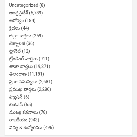
Uncategorized
(8)
ఆంధ్రప్రదేశ్
(5,789)
ఆరోగ్యం
(184)
క్రీడలు
(44)
జిల్లా వార్తలు
(259)
టెక్నాలజీ
(36)
ట్రావెల్
(12)
ట్రేండింగ్ వార్తలు
(911)
తాజా వార్తలు
(19,271)
తెలంగాణ
(11,181)
ప్రజా సమస్యలు
(2,681)
ప్రముఖ వార్తలు
(2,286)
ఫ్యాషన్
(6)
బిజినెస్
(65)
ముఖ్య కథనాలు
(78)
రాజకీయం
(943)
విద్య & ఉద్యోగము
(496)