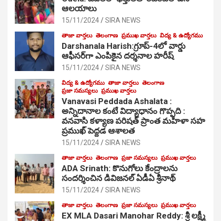
ఆల‌యాలు
15/11/2024
SIRA NEWS
తాజా వార్తలు
తెలంగాణ
ప్రముఖ వార్తలు
విద్య & ఉద్యోగము
Darshanala Harish:గ్రూప్-4లో వార్డు
ఆఫీసర్‌గా ఎంపికైన దర్శనాల హరీష్
15/11/2024
SIRA NEWS
విద్య & ఉద్యోగము
తాజా వార్తలు
తెలంగాణ
ప్రజా సమస్యలు
ప్రముఖ వార్తలు
Vanavasi Peddada Ashalata :
అన్నిదానాల కంటే విద్యాధానం గొప్పది :
వనవాసి కళ్యాణ పరిషత్ ప్రాంత మహిళా సహ
ప్రముఖ్ పెద్దడ ఆశాలత
15/11/2024
SIRA NEWS
తాజా వార్తలు
తెలంగాణ
ప్రజా సమస్యలు
ప్రముఖ వార్తలు
ADA Srinath: కొనుగోలు కేంద్రాల‌ను
సంద‌ర్శించిన డివిజనల్ ఏడీఏ శ్రీనాథ్
15/11/2024
SIRA NEWS
తాజా వార్తలు
తెలంగాణ
ప్రజా సమస్యలు
ప్రముఖ వార్తలు
EX MLA Dasari Manohar Reddy: శ్రీ లక్ష్మీ