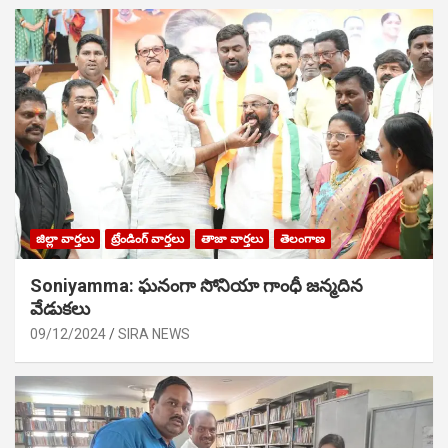
జిల్లా వార్తలు
ట్రేండింగ్ వార్తలు
తాజా వార్తలు
తెలంగాణ
Soniyamma: ఘ‌నంగా సోనియా గాంధీ జ‌న్మ‌దిన
వేడుక‌లు
09/12/2024
SIRA NEWS