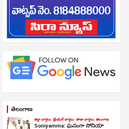
తెలంగాణ
జిల్లా వార్తలు
ట్రేండింగ్ వార్తలు
తాజా వార్తలు
తెలంగాణ
Soniyamma: ఘ‌నంగా సోనియా