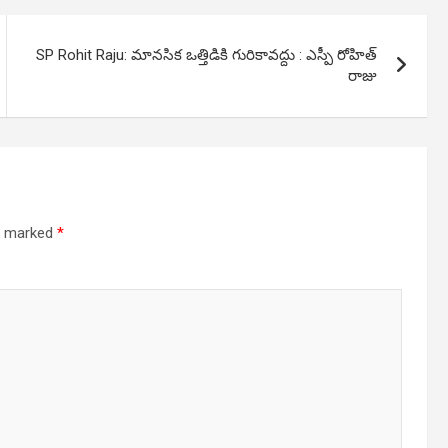
SP Rohit Raju: మానసిక ఒత్తిడికి గురికావద్దు : ఎస్పీ రోహిత్
రాజు
re marked
*