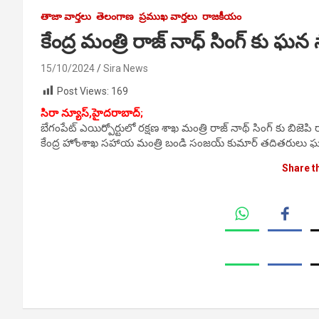
తాజా వార్తలు
తెలంగాణ
ప్రముఖ వార్తలు
రాజకీయం
కేంద్ర మంత్రి రాజ్ నాధ్ సింగ్ కు ఘన
15/10/2024
Sira News
Post Views:
169
సిరా న్యూస్,హైదరాబాద్;
బేగంపేట్ ఎయిర్పోర్టులో రక్షణ శాఖ మంత్రి రాజ్ నాథ్ సింగ్ కు బిజెపి రా
కేంద్ర హోంశాఖ సహాయ మంత్రి బండి సంజయ్ కుమార్ తదితరులు ఘ
Share t