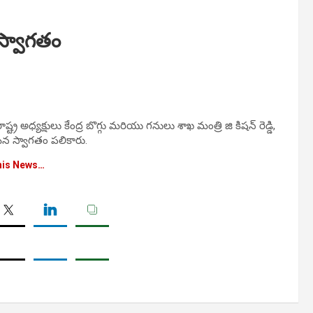
 స్వాగతం
ష్ట్ర అధ్యక్షులు కేంద్ర బొగ్గు మరియు గనులు శాఖ మంత్రి జి కిషన్ రెడ్డి,
న స్వాగతం పలికారు.
his News…