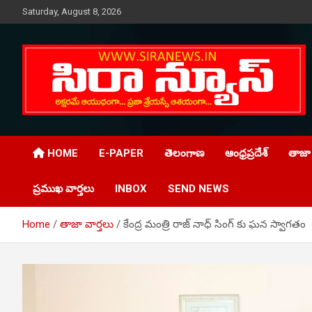
Skip
Saturday, August 8, 2026
to
content
Telugu Online News Daily
SIRA NEWS
HOME
E-PAPER
తెలంగాణ
ఆంధ్రప్రదేశ్
తాజా 
ప్రముఖ వార్తలు
INBOX
SEND NEWS
Home
తాజా వార్తలు
కేంద్ర మంత్రి రాజ్ నాధ్ సింగ్ కు ఘన స్వాగతం