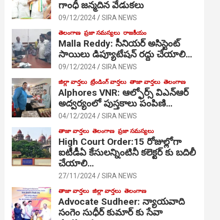
గాంధీ జ‌న్మ‌దిన వేడుక‌లు
09/12/2024
SIRA NEWS
తెలంగాణ
ప్రజా సమస్యలు
రాజకీయం
Malla Reddy: సీనియర్ అసిస్టెంట్
సాయిలు డిప్యూటేషన్ రద్దు చేయాలి…
09/12/2024
SIRA NEWS
జిల్లా వార్తలు
ట్రేండింగ్ వార్తలు
తాజా వార్తలు
తెలంగాణ
Alphores VNR: ఆల్ఫోర్స్ విఎన్ఆర్
అద్వర్యంలో పుస్తకాలు పంపిణి…
04/12/2024
SIRA NEWS
తాజా వార్తలు
తెలంగాణ
ప్రజా సమస్యలు
High Court Order:15 రోజుల్లోగా
ఐటీడీఏ కేసులన్నింటినీ కలెక్టర్ కు బదిలీ
చేయాలి…
27/11/2024
SIRA NEWS
తాజా వార్తలు
జిల్లా వార్తలు
తెలంగాణ
Advocate Sudheer: న్యాయవాది
సంగెం సుధీర్ కుమార్ కు సేవా