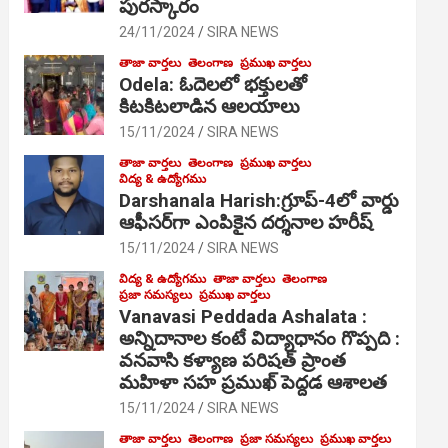
పురస్కారం
24/11/2024
SIRA NEWS
తాజా వార్తలు
తెలంగాణ
ప్రముఖ వార్తలు
Odela: ఓదెల‌లో భక్తులతో
కిటకిటలాడిన ఆల‌యాలు
15/11/2024
SIRA NEWS
తాజా వార్తలు
తెలంగాణ
ప్రముఖ వార్తలు
విద్య & ఉద్యోగము
Darshanala Harish:గ్రూప్-4లో వార్డు
ఆఫీసర్‌గా ఎంపికైన దర్శనాల హరీష్
15/11/2024
SIRA NEWS
విద్య & ఉద్యోగము
తాజా వార్తలు
తెలంగాణ
ప్రజా సమస్యలు
ప్రముఖ వార్తలు
Vanavasi Peddada Ashalata :
అన్నిదానాల కంటే విద్యాధానం గొప్పది :
వనవాసి కళ్యాణ పరిషత్ ప్రాంత
మహిళా సహ ప్రముఖ్ పెద్దడ ఆశాలత
15/11/2024
SIRA NEWS
తాజా వార్తలు
తెలంగాణ
ప్రజా సమస్యలు
ప్రముఖ వార్తలు