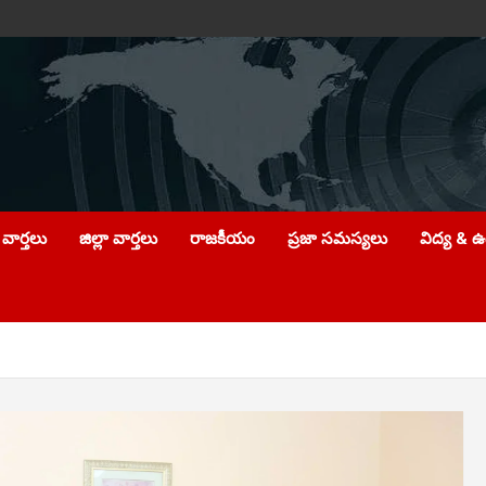
వార్తలు
జిల్లా వార్తలు
రాజకీయం
ప్రజా సమస్యలు
విద్య & 