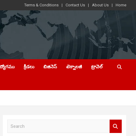
Terms & Conditions
Contact Us
About Us
Home
ఉద్యోగము
క్రీడలు
బిజినెస్
టెక్నాలజీ
ట్రావెల్
S
e
a