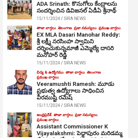
ADA Srinath: కొనుగోలు కేంద్రాల‌ను
సంద‌ర్శించిన డివిజనల్ ఏడీఏ శ్రీనాథ్
15/11/2024
SIRA NEWS
తాజా వార్తలు
తెలంగాణ
ప్రజా సమస్యలు
ప్రముఖ వార్తలు
EX MLA Dasari Manohar Reddy:
శ్రీ లక్ష్మీ నరసింహ స్వామిని
దర్శించుకున్నమాజీ ఎమ్మెల్యే దాసరి
మనోహర్ రెడ్డి
15/11/2024
SIRA NEWS
విద్య & ఉద్యోగము
తాజా వార్తలు
తెలంగాణ
ప్రముఖ వార్తలు
Veeramushti Ramesh: మూడు
ప్రభుత్వ ఉద్యోగాలు సాధించిన
వీరముష్టి రమేష్
15/11/2024
SIRA NEWS
ఆంధ్రప్రదేశ్
తాజా వార్తలు
ప్రజా సమస్యలు
ప్రముఖ వార్తలు
Assistant Commissioner K
Vijayalakshmi: పెద్దాపురం మరిడమ్మ