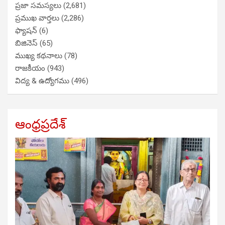
ప్రజా సమస్యలు
(2,681)
ప్రముఖ వార్తలు
(2,286)
ఫ్యాషన్
(6)
బిజినెస్
(65)
ముఖ్య కథనాలు
(78)
రాజకీయం
(943)
విద్య & ఉద్యోగము
(496)
ఆంధ్రప్రదేశ్