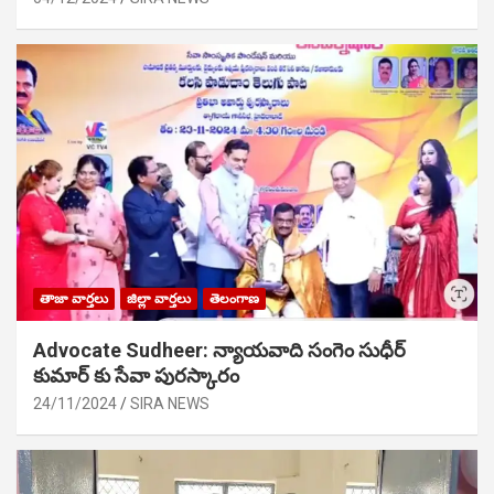
తాజా వార్తలు
జిల్లా వార్తలు
తెలంగాణ
Advocate Sudheer: న్యాయవాది సంగెం సుధీర్
కుమార్ కు సేవా పురస్కారం
24/11/2024
SIRA NEWS