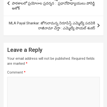
navigation
పాఠశాలలో ప్రయోగాల ప్రదర్శన : ప్రధానోపాధ్యాయులు పోరెడ్డి
అశోక్
MLA Payal Shankar: జోగురామ‌న్న నిరూపిస్తే ఎమ్మెల్యే పదవికి
రాజీనామా చేస్తా : ఎమ్మెల్యే పాయల్ శంకర్
Leave a Reply
Your email address will not be published.
Required fields
are marked
*
Comment
*