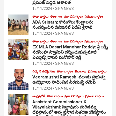
ప్రముఖ్ పెద్దడ ఆశాలత
15/11/2024
SIRA NEWS
తాజా వార్తలు
తెలంగాణ
ప్రజా సమస్యలు
ప్రముఖ వార్తలు
ADA Srinath: కొనుగోలు కేంద్రాల‌ను
సంద‌ర్శించిన డివిజనల్ ఏడీఏ శ్రీనాథ్
15/11/2024
SIRA NEWS
తాజా వార్తలు
తెలంగాణ
ప్రజా సమస్యలు
ప్రముఖ వార్తలు
EX MLA Dasari Manohar Reddy: శ్రీ లక్ష్మీ
నరసింహ స్వామిని దర్శించుకున్నమాజీ
ఎమ్మెల్యే దాసరి మనోహర్ రెడ్డి
15/11/2024
SIRA NEWS
విద్య & ఉద్యోగము
తాజా వార్తలు
తెలంగాణ
ప్రముఖ వార్తలు
Veeramushti Ramesh: మూడు ప్రభుత్వ
ఉద్యోగాలు సాధించిన వీరముష్టి రమేష్
15/11/2024
SIRA NEWS
ఆంధ్రప్రదేశ్
తాజా వార్తలు
ప్రజా సమస్యలు
ప్రముఖ వార్తలు
Assistant Commissioner K
Vijayalakshmi: పెద్దాపురం మరిడమ్మ
దేవస్థానంలో అన్న ప్రసాద వితరణ :దేవస్థానం