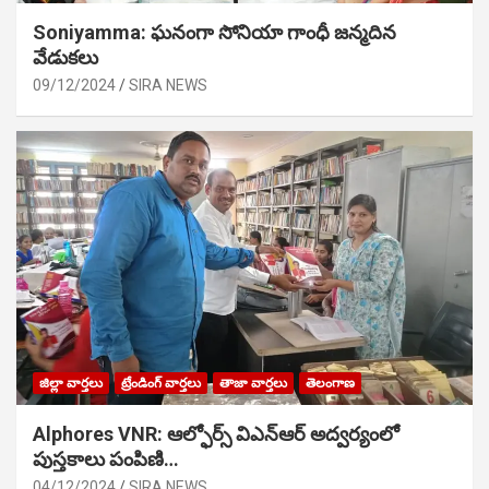
Soniyamma: ఘ‌నంగా సోనియా గాంధీ జ‌న్మ‌దిన
వేడుక‌లు
09/12/2024
SIRA NEWS
జిల్లా వార్తలు
ట్రేండింగ్ వార్తలు
తాజా వార్తలు
తెలంగాణ
Alphores VNR: ఆల్ఫోర్స్ విఎన్ఆర్ అద్వర్యంలో
పుస్తకాలు పంపిణి…
04/12/2024
SIRA NEWS