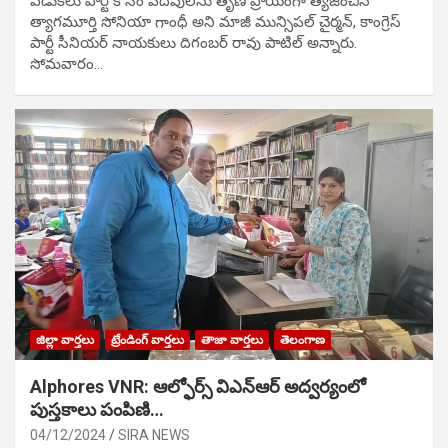
వేడుక‌లు పార్టీ కోసం ప‌ద‌వుల‌ను తృణ ప్రాయంగా త్య‌జించిన
త్యాగమూర్తి సోనియా గాంధీ అని మాజీ మున్సిప‌ల్ చైర్మ‌న్, కాంగ్రెస్
పార్టీ సీనియ‌ర్ నాయ‌కులు దిగంబ‌ర్ రావు పాటిల్ అన్నారు.
సోమవారం…
జిల్లా వార్తలు
ట్రేండింగ్ వార్తలు
తాజా వార్తలు
తెలంగాణ
Alphores VNR: ఆల్ఫోర్స్ విఎన్ఆర్ అద్వర్యంలో
పుస్తకాలు పంపిణి…
04/12/2024
SIRA NEWS