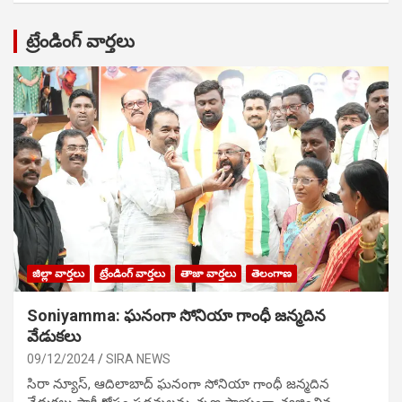
ట్రేండింగ్ వార్తలు
జిల్లా వార్తలు
ట్రేండింగ్ వార్తలు
తాజా వార్తలు
తెలంగాణ
Soniyamma: ఘ‌నంగా సోనియా గాంధీ జ‌న్మ‌దిన
వేడుక‌లు
09/12/2024
SIRA NEWS
సిరా న్యూస్, ఆదిలాబాద్ ఘ‌నంగా సోనియా గాంధీ జ‌న్మ‌దిన