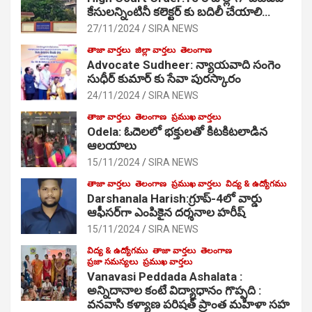
కేసులన్నింటినీ కలెక్టర్ కు బదిలీ చేయాలి…
27/11/2024
SIRA NEWS
తాజా వార్తలు
జిల్లా వార్తలు
తెలంగాణ
Advocate Sudheer: న్యాయవాది సంగెం
సుధీర్ కుమార్ కు సేవా పురస్కారం
24/11/2024
SIRA NEWS
తాజా వార్తలు
తెలంగాణ
ప్రముఖ వార్తలు
Odela: ఓదెల‌లో భక్తులతో కిటకిటలాడిన
ఆల‌యాలు
15/11/2024
SIRA NEWS
తాజా వార్తలు
తెలంగాణ
ప్రముఖ వార్తలు
విద్య & ఉద్యోగము
Darshanala Harish:గ్రూప్-4లో వార్డు
ఆఫీసర్‌గా ఎంపికైన దర్శనాల హరీష్
15/11/2024
SIRA NEWS
విద్య & ఉద్యోగము
తాజా వార్తలు
తెలంగాణ
ప్రజా సమస్యలు
ప్రముఖ వార్తలు
Vanavasi Peddada Ashalata :
అన్నిదానాల కంటే విద్యాధానం గొప్పది :
వనవాసి కళ్యాణ పరిషత్ ప్రాంత మహిళా సహ