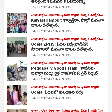
అసిస్టెంట్ కమిషనర్ కే విజయలక్ష్మి
15/11/2024
SIRA NEWS
తాజా వార్తలు
తెలంగాణ
ప్రముఖ వార్తలు
విద్య & ఉద్యోగము
Kalvasrirampur: కాల్వశ్రీరాంపూర్లో ఘనంగా
బాలల దినోత్సవం
14/11/2024
SIRA NEWS
తాజా వార్తలు
తెలంగాణ
ప్రముఖ వార్తలు
విద్య & ఉద్యోగము
Odela ZPHS: ఓదెల జ‌డ్పీహెచ్ఎస్
పాఠ‌శాల‌లో ఘనంగా బాలల దినోత్సవం
14/11/2024
SIRA NEWS
తాజా వార్తలు
తెలంగాణ
ప్రజా సమస్యలు
ప్రముఖ వార్తలు
Peddapally Goods Train : కాజీపేట-
బల్లార్షా మధ్య రైళ్ల రాకపోకలకు గ్రీన్ సిగ్నల్
14/11/2024
SIRA NEWS
తాజా వార్తలు
తెలంగాణ
ప్రజా సమస్యలు
ప్రముఖ వార్తలు
Odela: ఓదెలలో కులగణన సర్వే
14/11/2024
SIRA NEWS
తాజా వార్తలు
తెలంగాణ
ప్రముఖ వార్తలు
విద్య & ఉద్యోగము