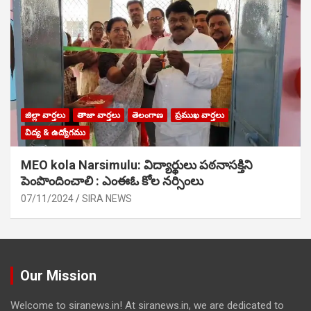
జిల్లా వార్తలు
తాజా వార్తలు
తెలంగాణ
ప్రముఖ వార్తలు
విద్య & ఉద్యోగము
MEO kola Narsimulu: విద్యార్థులు పఠ‌నాసక్తిని
పెంపొందించాలి : ఎంఈఓ కోల నర్సింలు
07/11/2024
SIRA NEWS
Our Mission
Welcome to siranews.in! At siranews.in, we are dedicated to