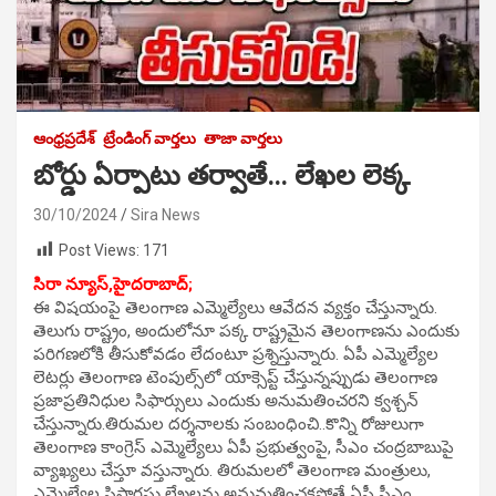
ఆంధ్రప్రదేశ్
ట్రేండింగ్ వార్తలు
తాజా వార్తలు
బోర్డు ఏర్పాటు తర్వాతే… లేఖల లెక్క
30/10/2024
Sira News
Post Views:
171
సిరా న్యూస్,హైదరాబాద్;
ఈ విషయంపై తెలంగాణ ఎమ్మెల్యేలు ఆవేదన వ్యక్తం చేస్తున్నారు.
తెలుగు రాష్ట్రం, అందులోనూ పక్క రాష్ట్రమైన తెలంగాణను ఎందుకు
పరిగణలోకి తీసుకోవడం లేదంటూ ప్రశ్నిస్తున్నారు. ఏపీ ఎమ్మెల్యేల
లెటర్లు తెలంగాణ టెంపుల్స్‌లో యాక్సెప్ట్‌ చేస్తున్నప్పుడు తెలంగాణ
ప్రజాప్రతినిధుల సిఫార్సులు ఎందుకు అనుమతించరని క్వశ్చన్
చేస్తున్నారు.తిరుమల దర్శనాలకు సంబంధించి..కొన్ని రోజులుగా
తెలంగాణ కాంగ్రెస్ ఎమ్మెల్యేలు ఏపీ ప్రభుత్వంపై, సీఎం చంద్రబాబుపై
వ్యాఖ్యలు చేస్తూ వస్తున్నారు. తిరుమ‌ల‌లో తెలంగాణ మంత్రులు,
ఎమ్మెల్యేల సిఫార‌సు లేఖ‌ల‌ను అనుమ‌తించ‌క‌పోతే ఏపీ సీఎం