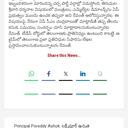
ఇబ్బందికరంగా మారిందన్న చర్చ పార్టీ వర్గాల్లో నడుస్తోంది. తిరుమల
శ్రీవారి దర్శనాల విషయంలో మంత్రులు, ఎమ్మెల్యేల డిమాండ్స్‌ను ఏపీ
ప్రభుత్వం ముందు ఉంచక తప్పదా అని రేవంత్ ఆలోచిస్తున్నారట. ఈ
విషయంపై నేరుగా ఏపీ సీఎం చంద్రబాబుతో మాట్లాడితే తప్ప తేలదు
కనుక, సమయం, సందర్భం చూసి మాట్లాడాలనుకుంటున్నారట
రేవంత్‌. టీడీపీ బోర్డులో తెలంగాణకు ప్రాతినిధ్యం ఉంటుంది కాబట్టి..ఆ
టైమ్‌లో తెలంగాణ ప్రజా ప్రతినిధుల సిఫారసు లేఖల
ప్రస్తావించాలనుకుంటున్నాటరు రేవంత్.
Share this News…
Post
Principal Poreddy Ashok: లక్ష్మీపూర్ ఉన్నత