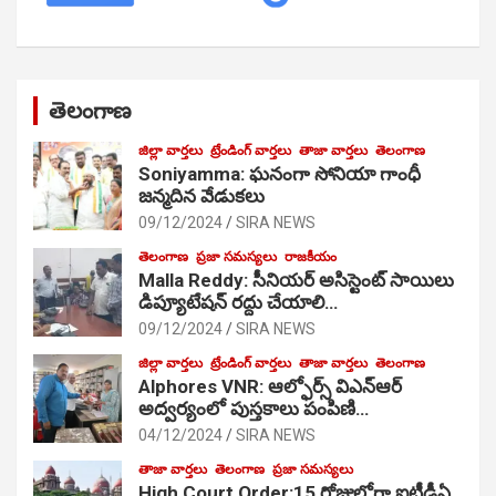
తెలంగాణ
జిల్లా వార్తలు
ట్రేండింగ్ వార్తలు
తాజా వార్తలు
తెలంగాణ
Soniyamma: ఘ‌నంగా సోనియా గాంధీ
జ‌న్మ‌దిన వేడుక‌లు
09/12/2024
SIRA NEWS
తెలంగాణ
ప్రజా సమస్యలు
రాజకీయం
Malla Reddy: సీనియర్ అసిస్టెంట్ సాయిలు
డిప్యూటేషన్ రద్దు చేయాలి…
09/12/2024
SIRA NEWS
జిల్లా వార్తలు
ట్రేండింగ్ వార్తలు
తాజా వార్తలు
తెలంగాణ
Alphores VNR: ఆల్ఫోర్స్ విఎన్ఆర్
అద్వర్యంలో పుస్తకాలు పంపిణి…
04/12/2024
SIRA NEWS
తాజా వార్తలు
తెలంగాణ
ప్రజా సమస్యలు
High Court Order:15 రోజుల్లోగా ఐటీడీఏ