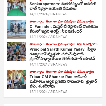
Sankarapatnam: శంకరపట్నంలో జవహర్
లాల్ నెహ్రూ జయంతి వేడుకలు
14/11/2024
SIRA NEWS
తాజా వార్తలు
తెలంగాణ
ప్రజా సమస్యలు
ప్రముఖ వార్తలు
CI Faninder: మిస్టర్ టి రెస్టారెంట్ దొంగతనం
కేసులో ఇద్దరి అరెస్ట్ : సీఐ ఫణిందర్
14/11/2024
SIRA NEWS
తాజా వార్తలు
తెలంగాణ
ప్రముఖ వార్తలు
విద్య & ఉద్యోగము
Principal Sarath Kumar Yadav : పిల్లల
ఉజ్వల భవిష్యత్తుకు చదువే పునాది :
ప్రధానోపాధ్యాయులు శరత్ కుమార్ యాదవ్
14/11/2024
SIRA NEWS
తాజా వార్తలు
తెలంగాణ
ప్రజా సమస్యలు
ప్రముఖ వార్తలు
Tricar GM Shankar Rao: ఆదివాసీ
మహిళలు ఆర్థిక ప్రగతిని సాధించాలి: ట్రైకార్
జీఎం శంకర్‌రావు
13/11/2024
SIRA NEWS