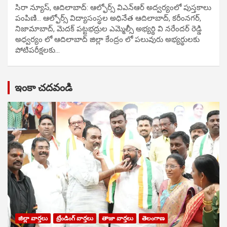
సిరా న్యూస్, ఆదిలాబాద్: ఆల్ఫోర్స్ విఎన్ఆర్ అద్వర్యంలో పుస్తకాలు
పంపిణి… ఆల్ఫోర్స్ విద్యాసంస్థల అధినేత ఆదిలాబాద్, కరీంనగర్,
నిజామాబాద్, మెదక్ పట్టభద్రుల ఎమ్మెల్సీ అభ్యర్థి వి నరేందర్ రెడ్డి
అధ్వర్యం లో ఆదిలాబాద్ జిల్లా కేంద్రం లో పలువురు అభ్యర్థులకు
పోటిప‌రీక్ష‌ల‌కు…
ఇంకా చదవండి
జిల్లా వార్తలు
ట్రేండింగ్ వార్తలు
తాజా వార్తలు
తెలంగాణ