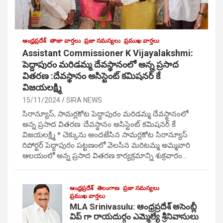
ఆంధ్రప్రదేశ్
తాజా వార్తలు
ప్రజా సమస్యలు
ప్రముఖ వార్తలు
Assistant Commissioner K Vijayalakshmi:
పెద్దాపురం మరిడమ్మ దేవస్థానంలో అన్న ప్రసాద
వితరణ :దేవస్థానం అసిస్టెంట్ కమిషనర్ కే
విజయలక్ష్మి
15/11/2024
SIRA NEWS
సిరాన్యూస్, సామర్లకోట పెద్దాపురం మరిడమ్మ దేవస్థానంలో
అన్న ప్రసాద వితరణ :దేవస్థానం అసిస్టెంట్ కమిషనర్ కే
విజయలక్ష్మి * చెక్కును అందజేసిన సామర్లకోట సిరాన్యూస్
రిపోర్టర్ పెద్దాపురం పట్టణంలో వెలసిన మరిటమ్మ అమ్మవారి
ఆలయంలో అన్న ప్రసాద వితరణ కార్యక్రమాన్ని శుక్రవారం…
ఆంధ్రప్రదేశ్
తెలంగాణ
ప్రజా సమస్యలు
ప్రముఖ వార్తలు
MLA Srinivasulu: ఆంధ్రప్రదేశ్ అసెంబ్లీ
విప్ గా రాయదుర్గం ఎమ్మెల్యే శ్రీనివాసులు