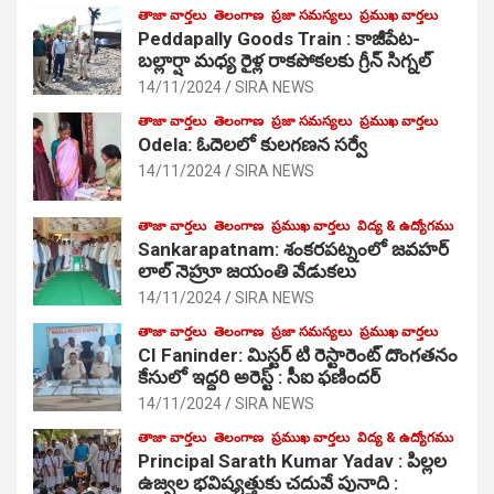
తాజా వార్తలు
తెలంగాణ
ప్రజా సమస్యలు
ప్రముఖ వార్తలు
Peddapally Goods Train : కాజీపేట-
బల్లార్షా మధ్య రైళ్ల రాకపోకలకు గ్రీన్ సిగ్నల్
14/11/2024
SIRA NEWS
తాజా వార్తలు
తెలంగాణ
ప్రజా సమస్యలు
ప్రముఖ వార్తలు
Odela: ఓదెలలో కులగణన సర్వే
14/11/2024
SIRA NEWS
తాజా వార్తలు
తెలంగాణ
ప్రముఖ వార్తలు
విద్య & ఉద్యోగము
Sankarapatnam: శంకరపట్నంలో జవహర్
లాల్ నెహ్రూ జయంతి వేడుకలు
14/11/2024
SIRA NEWS
తాజా వార్తలు
తెలంగాణ
ప్రజా సమస్యలు
ప్రముఖ వార్తలు
CI Faninder: మిస్టర్ టి రెస్టారెంట్ దొంగతనం
కేసులో ఇద్దరి అరెస్ట్ : సీఐ ఫణిందర్
14/11/2024
SIRA NEWS
తాజా వార్తలు
తెలంగాణ
ప్రముఖ వార్తలు
విద్య & ఉద్యోగము
Principal Sarath Kumar Yadav : పిల్లల
ఉజ్వల భవిష్యత్తుకు చదువే పునాది :