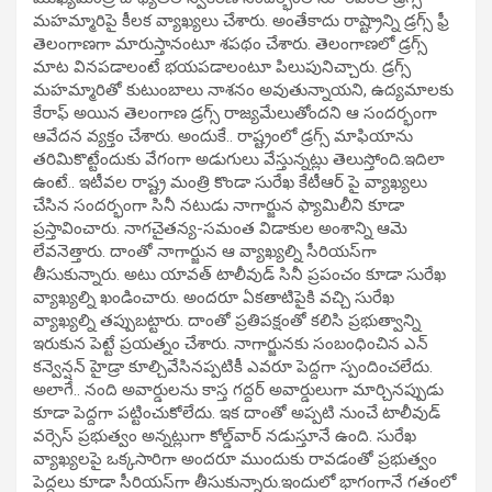
మహమ్మారిపై కీలక వ్యాఖ్యలు చేశారు. అంతేకాదు రాష్ట్రాన్ని డ్రగ్స్ ఫ్రీ
తెలంగాణగా మారుస్తానంటూ శపథం చేశారు. తెలంగాణలో డ్రగ్స్
మాట వినపడాలంటే భయపడాలంటూ పిలుపునిచ్చారు. డ్రగ్స్
మహమ్మారితో కుటుంబాలు నాశనం అవుతున్నాయని, ఉద్యమాలకు
కేరాఫ్ అయిన తెలంగాణ డ్రగ్స్ రాజ్యమేలుతోందని ఆ సందర్భంగా
ఆవేదన వ్యక్తం చేశారు. అందుకే.. రాష్ట్రంలో డ్రగ్స్ మాఫియాను
తరిమికొట్టేందుకు వేగంగా అడుగులు వేస్తున్నట్లు తెలుస్తోంది.ఇదిలా
ఉంటే.. ఇటీవల రాష్ట్ర మంత్రి కొండా సురేఖ కేటీఆర్ పై వ్యాఖ్యలు
చేసిన సందర్భంగా సినీ నటుడు నాగార్జున ఫ్యామిలీని కూడా
ప్రస్తావించారు. నాగచైతన్య-సమంత విడాకుల అంశాన్ని ఆమె
లేవనెత్తారు. దాంతో నాగార్జున ఆ వ్యాఖ్యల్ని సీరియస్‌గా
తీసుకున్నారు. అటు యావత్ టాలీవుడ్ సినీ ప్రపంచం కూడా సురేఖ
వ్యాఖ్యల్ని ఖండించారు. అందరూ ఏకతాటిపైకి వచ్చి సురేఖ
వ్యాఖ్యల్ని తప్పుబట్టారు. దాంతో ప్రతిపక్షంతో కలిసి ప్రభుత్వాన్ని
ఇరుకున పెట్టే ప్రయత్నం చేశారు. నాగార్జునకు సంబంధించిన ఎన్
కన్వెన్షన్ హైడ్రా కూల్చివేసినప్పటికీ ఎవరూ పెద్దగా స్పందించలేదు.
అలాగే.. నంది అవార్డులను కాస్త గద్దర్ అవార్డులుగా మార్చినప్పుడు
కూడా పెద్దగా పట్టించుకోలేదు. ఇక దాంతో అప్పటి నుంచే టాలీవుడ్
వర్సెస్ ప్రభుత్వం అన్నట్లుగా కోల్డ్‌వార్ నడుస్తూనే ఉంది. సురేఖ
వ్యాఖ్యలపై ఒక్కసారిగా అందరూ ముందుకు రావడంతో ప్రభుత్వం
పెద్దలు కూడా సీరియస్‌గా తీసుకున్నారు.ఇందులో భాగంగానే గతంలో