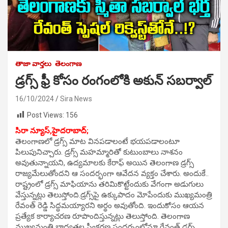
తాజా వార్తలు
తెలంగాణ
డ్రగ్స్ ఫ్రీ కోసం రంగంలోకి అకున్ సబర్వాల్‌
16/10/2024
Sira News
Post Views:
156
సిరా న్యూస్,హైదరాబాద్;
తెలంగాణలో డ్రగ్స్ మాట వినపడాలంటే భయపడాలంటూ
పిలుపునిచ్చారు. డ్రగ్స్ మహమ్మారితో కుటుంబాలు నాశనం
అవుతున్నాయని, ఉద్యమాలకు కేరాఫ్ అయిన తెలంగాణ డ్రగ్స్
రాజ్యమేలుతోందని ఆ సందర్భంగా ఆవేదన వ్యక్తం చేశారు. అందుకే..
రాష్ట్రంలో డ్రగ్స్ మాఫియాను తరిమికొట్టేందుకు వేగంగా అడుగులు
వేస్తున్నట్లు తెలుస్తోంది.డ్రగ్స్‌పై ఉక్కుపాదం మోపేందుకు ముఖ్యమంత్రి
రేవంత్ రెడ్డి సిద్ధమయ్యారని అర్థం అవుతోంది. ఇందుకోసం ఆయన
ప్రత్యేక కార్యాచరణ రూపొందిస్తున్నట్లు తెలుస్తోంది. తెలంగాణ
ముఖ్యమంత్రి బాధ్యతల స్వీకరణ సందర్భంలోనూ రేవంత్ డ్రగ్స్