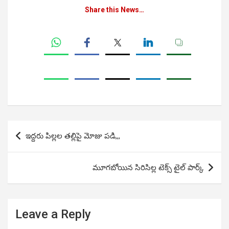
Share this News…
Post
ఇద్దరు పిల్లల తల్లిపై మోజు పడి,,,
navigation
మూగబోయిన సిరిసిల్ల టెక్స్ టైల్ పార్క్
Leave a Reply