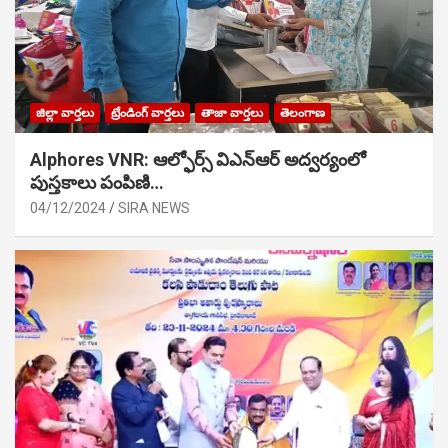
జిల్లా వార్తలు
ట్రేండింగ్ వార్తలు
తాజా వార్తలు
తెలంగాణ
Alphores VNR: ఆల్ఫోర్స్ విఎన్ఆర్ అద్వర్యంలో
పుస్తకాలు పంపిణి…
04/12/2024
SIRA NEWS