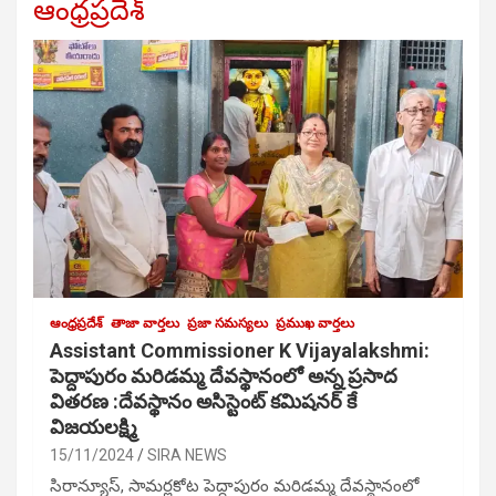
ఆంధ్రప్రదేశ్
ఆంధ్రప్రదేశ్
తాజా వార్తలు
ప్రజా సమస్యలు
ప్రముఖ వార్తలు
Assistant Commissioner K Vijayalakshmi:
పెద్దాపురం మరిడమ్మ దేవస్థానంలో అన్న ప్రసాద
వితరణ :దేవస్థానం అసిస్టెంట్ కమిషనర్ కే
విజయలక్ష్మి
15/11/2024
SIRA NEWS
సిరాన్యూస్, సామర్లకోట పెద్దాపురం మరిడమ్మ దేవస్థానంలో