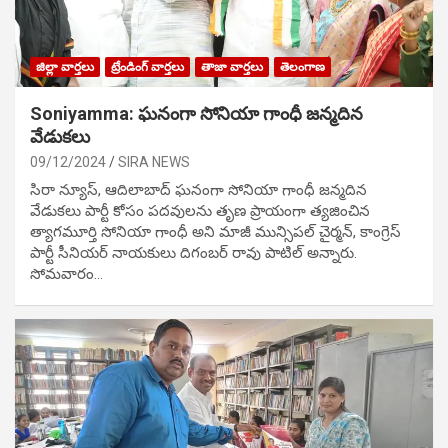
జిల్లా వార్తలు
ట్రేండింగ్ వార్తలు
తాజా వార్తలు
తెలంగాణ
Soniyamma: ఘ‌నంగా సోనియా గాంధీ జ‌న్మ‌దిన
వేడుక‌లు
09/12/2024
SIRA NEWS
సిరా న్యూస్, ఆదిలాబాద్ ఘ‌నంగా సోనియా గాంధీ జ‌న్మ‌దిన
వేడుక‌లు పార్టీ కోసం ప‌ద‌వుల‌ను తృణ ప్రాయంగా త్య‌జించిన
త్యాగమూర్తి సోనియా గాంధీ అని మాజీ మున్సిప‌ల్ చైర్మ‌న్, కాంగ్రెస్
పార్టీ సీనియ‌ర్ నాయ‌కులు దిగంబ‌ర్ రావు పాటిల్ అన్నారు.
సోమవారం…