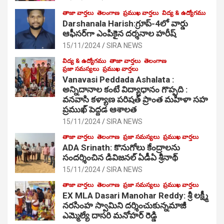
తాజా వార్తలు
తెలంగాణ
ప్రముఖ వార్తలు
విద్య & ఉద్యోగము
Darshanala Harish:గ్రూప్-4లో వార్డు
ఆఫీసర్‌గా ఎంపికైన దర్శనాల హరీష్
15/11/2024
SIRA NEWS
విద్య & ఉద్యోగము
తాజా వార్తలు
తెలంగాణ
ప్రజా సమస్యలు
ప్రముఖ వార్తలు
Vanavasi Peddada Ashalata :
అన్నిదానాల కంటే విద్యాధానం గొప్పది :
వనవాసి కళ్యాణ పరిషత్ ప్రాంత మహిళా సహ
ప్రముఖ్ పెద్దడ ఆశాలత
15/11/2024
SIRA NEWS
తాజా వార్తలు
తెలంగాణ
ప్రజా సమస్యలు
ప్రముఖ వార్తలు
ADA Srinath: కొనుగోలు కేంద్రాల‌ను
సంద‌ర్శించిన డివిజనల్ ఏడీఏ శ్రీనాథ్
15/11/2024
SIRA NEWS
తాజా వార్తలు
తెలంగాణ
ప్రజా సమస్యలు
ప్రముఖ వార్తలు
EX MLA Dasari Manohar Reddy: శ్రీ లక్ష్మీ
నరసింహ స్వామిని దర్శించుకున్నమాజీ
ఎమ్మెల్యే దాసరి మనోహర్ రెడ్డి