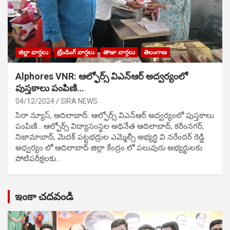
జిల్లా వార్తలు
ట్రేండింగ్ వార్తలు
తాజా వార్తలు
తెలంగాణ
Alphores VNR: ఆల్ఫోర్స్ విఎన్ఆర్ అద్వర్యంలో
పుస్తకాలు పంపిణి…
04/12/2024
SIRA NEWS
సిరా న్యూస్, ఆదిలాబాద్: ఆల్ఫోర్స్ విఎన్ఆర్ అద్వర్యంలో పుస్తకాలు
పంపిణి… ఆల్ఫోర్స్ విద్యాసంస్థల అధినేత ఆదిలాబాద్, కరీంనగర్,
నిజామాబాద్, మెదక్ పట్టభద్రుల ఎమ్మెల్సీ అభ్యర్థి వి నరేందర్ రెడ్డి
అధ్వర్యం లో ఆదిలాబాద్ జిల్లా కేంద్రం లో పలువురు అభ్యర్థులకు
పోటిప‌రీక్ష‌ల‌కు…
ఇంకా చదవండి