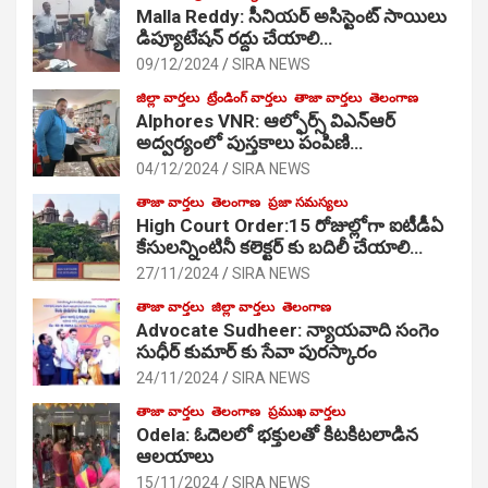
Malla Reddy: సీనియర్ అసిస్టెంట్ సాయిలు
డిప్యూటేషన్ రద్దు చేయాలి…
09/12/2024
SIRA NEWS
జిల్లా వార్తలు
ట్రేండింగ్ వార్తలు
తాజా వార్తలు
తెలంగాణ
Alphores VNR: ఆల్ఫోర్స్ విఎన్ఆర్
అద్వర్యంలో పుస్తకాలు పంపిణి…
04/12/2024
SIRA NEWS
తాజా వార్తలు
తెలంగాణ
ప్రజా సమస్యలు
High Court Order:15 రోజుల్లోగా ఐటీడీఏ
కేసులన్నింటినీ కలెక్టర్ కు బదిలీ చేయాలి…
27/11/2024
SIRA NEWS
తాజా వార్తలు
జిల్లా వార్తలు
తెలంగాణ
Advocate Sudheer: న్యాయవాది సంగెం
సుధీర్ కుమార్ కు సేవా పురస్కారం
24/11/2024
SIRA NEWS
తాజా వార్తలు
తెలంగాణ
ప్రముఖ వార్తలు
Odela: ఓదెల‌లో భక్తులతో కిటకిటలాడిన
ఆల‌యాలు
15/11/2024
SIRA NEWS