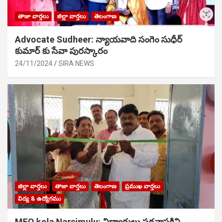
తాజా వార్తలు
జిల్లా వార్తలు
తెలంగాణ
Advocate Sudheer: న్యాయవాది సంగెం సుధీర్
కుమార్ కు సేవా పురస్కారం
24/11/2024
SIRA NEWS
జిల్లా వార్తలు
తాజా వార్తలు
తెలంగాణ
ప్రముఖ వార్తలు
విద్య & ఉద్యోగము
MEO kola Narsimulu: విద్యార్థులు పఠ‌నాసక్తిని