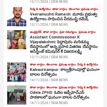
15/11/2024
SIRA NEWS
విద్య & ఉద్యోగము
తాజా వార్తలు
తెలంగాణ
ప్రముఖ వార్తలు
Veeramushti Ramesh: మూడు ప్రభుత్వ
ఉద్యోగాలు సాధించిన వీరముష్టి రమేష్
15/11/2024
SIRA NEWS
ఆంధ్రప్రదేశ్
తాజా వార్తలు
ప్రజా సమస్యలు
ప్రముఖ వార్తలు
Assistant Commissioner K
Vijayalakshmi: పెద్దాపురం మరిడమ్మ
దేవస్థానంలో అన్న ప్రసాద వితరణ :దేవస్థానం
అసిస్టెంట్ కమిషనర్ కే విజయలక్ష్మి
15/11/2024
SIRA NEWS
తాజా వార్తలు
తెలంగాణ
ప్రముఖ వార్తలు
విద్య & ఉద్యోగము
Kalvasrirampur: కాల్వశ్రీరాంపూర్లో ఘనంగా
బాలల దినోత్సవం
14/11/2024
SIRA NEWS
తాజా వార్తలు
తెలంగాణ
ప్రముఖ వార్తలు
విద్య & ఉద్యోగము
Odela ZPHS: ఓదెల జ‌డ్పీహెచ్ఎస్
పాఠ‌శాల‌లో ఘనంగా బాలల దినోత్సవం
14/11/2024
SIRA NEWS