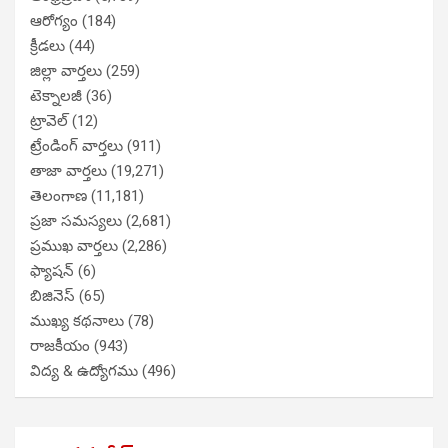
ఆరోగ్యం
(184)
క్రీడలు
(44)
జిల్లా వార్తలు
(259)
టెక్నాలజీ
(36)
ట్రావెల్
(12)
ట్రేండింగ్ వార్తలు
(911)
తాజా వార్తలు
(19,271)
తెలంగాణ
(11,181)
ప్రజా సమస్యలు
(2,681)
ప్రముఖ వార్తలు
(2,286)
ఫ్యాషన్
(6)
బిజినెస్
(65)
ముఖ్య కథనాలు
(78)
రాజకీయం
(943)
విద్య & ఉద్యోగము
(496)