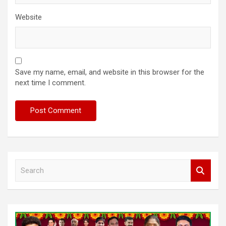
Website
Save my name, email, and website in this browser for the
next time I comment.
S
e
a
r
c
h