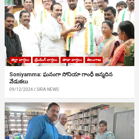
జిల్లా వార్తలు
ట్రేండింగ్ వార్తలు
తాజా వార్తలు
తెలంగాణ
Soniyamma: ఘ‌నంగా సోనియా గాంధీ జ‌న్మ‌దిన
వేడుక‌లు
09/12/2024
SIRA NEWS