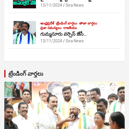
13/11/2024
Sira News
ఆంధ్రప్రదేశ్
ట్రేండింగ్ వార్తలు
తాజా వార్తలు
ప్రజా సమస్యలు
రాజకీయం
గుమ్మనూరు వర్సెస్ జేసీ…
13/11/2024
Sira News
ట్రేండింగ్ వార్తలు