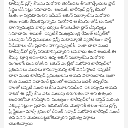
టాలీవుడ్ డ్రగ్స్ కేసును మరోసారి తెరమీదకు తీసుకొచ్చేందుకు ప్లాన్
సిద్ధం చేసినట్లు సమాచారం. అందుకే.. టాలీవుడ్ డ్రగ్స్ కేసులో
కీలకంగా వ్యవహరించిన ఐపీఎస్ అకున్ సబర్వాల్‌ను మరోసారి
తెలంగాణకు తీసుకొస్తున్నారు. మరోసారి ఆ కేసును తోడి అందులో
భాగస్వాములైన వారిపై చర్యలు తీసుకునేలా ప్లాన్ చేస్తున్నట్లు
సమాచారం. అయితే.. ఇప్పటికే ముఖ్యమంత్రి రేవంత్ అప్పీల్‌తో
పలువురు సినీ ప్రముఖులు డ్రగ్స్ మహమ్మారికి వ్యతిరేకంగా షార్ట్
వీడియోలు చేసి ప్రచారం సాగిస్తున్నప్పటికీ.. ఇంకా చాలా మంది
టాలీవుడ్‌లో డ్రగ్స్ వినియోగిస్తున్నారని అపవాదు ఉంది.అందుకే..ఈ
కేసుపై పూర్తి అవగాహన ఉన్న అకున్ సబర్వాల్‌ను మరోసారి
రంగంలోకి దింపబోతోంది. అకున్ ఎంట్రీతో మరోసారి టాలీవుడ్‌లో
ప్రకంపనలు మొదలు కానున్నాయన్న టాక్ వినిపిస్తోంది. ఇప్పటికే
చాలా మంది టాలీవుడ్ ప్రముఖులను ఆయన విచారించారు. ఇంకా
కొంత మందిని విచారించే క్రమంలో ఆయనను బదిలీ తప్పలేదు.
దాంతో అప్పటి నుంచి ఆ కేసు మూలనపడింది. ఇక ఇప్పుడు ఆయన
రాకతో ఈ డ్రగ్స్ కేసు ఎటు మలుపు తిరుగుతుందా అని ఉత్కంఠ
అందరిలోనూ కనిపిస్తోంది. ముఖ్యంగా టాలీవుడ్‌లో ఆ టెన్షన్ మరింత
ఎక్కువైనట్లుగా ప్రచారం జరుగుతోంది. మొత్తానికి తెలంగాణను డ్రగ్స్
ఫ్రీ స్టేటుగా మార్చే క్రమంలో రేవంత్ సర్కార్ మరోసారి టాలీవుడ్ నుంచే
తన పనిని మొదలుపెట్టబోతున్నారని ప్రభుత్వ వర్గాలు
చెబుతున్నాయి.