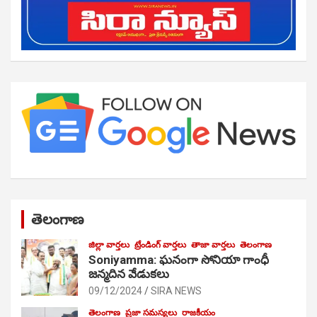
తెలంగాణ
జిల్లా వార్తలు
ట్రేండింగ్ వార్తలు
తాజా వార్తలు
తెలంగాణ
Soniyamma: ఘ‌నంగా సోనియా గాంధీ
జ‌న్మ‌దిన వేడుక‌లు
09/12/2024
SIRA NEWS
తెలంగాణ
ప్రజా సమస్యలు
రాజకీయం