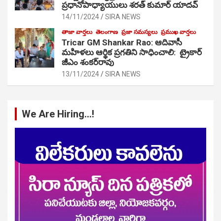
ప్రధానోపాధ్యాయులు శరత్ కుమార్ యాదవ్
14/11/2024
SIRA NEWS
తాజా వార్తలు
తెలంగాణ
ప్రజా సమస్యలు
ప్రముఖ వార్తలు
Tricar GM Shankar Rao: ఆదివాసీ
మహిళలు ఆర్థిక ప్రగతిని సాధించాలి: ట్రైకార్
జీఎం శంకర్‌రావు
13/11/2024
SIRA NEWS
We Are Hiring…!