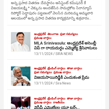
అన్న ప్రసాద వితరణ :దేవస్థానం అసిస్టెంట్ కమిషనర్ కే
విజయలక్ష్మి * చెక్కును అందజేసిన సామర్లకోట సిరాన్యూస్
రిపోర్టర్ పెద్దాపురం పట్టణంలో వెలసిన మరిటమ్మ అమ్మవారి
ఆలయంలో అన్న ప్రసాద వితరణ కార్యక్రమాన్ని శుక్రవారం…
ఆంధ్రప్రదేశ్
తెలంగాణ
ప్రజా సమస్యలు
ప్రముఖ వార్తలు
MLA Srinivasulu: ఆంధ్రప్రదేశ్ అసెంబ్లీ
విప్ గా రాయదుర్గం ఎమ్మెల్యే శ్రీనివాసులు
13/11/2024
SIRA NEWS
ఆంధ్రప్రదేశ్
ట్రేండింగ్ వార్తలు
తాజా వార్తలు
ప్రజా సమస్యలు
ప్రముఖ వార్తలు
విజయసాయిరెడ్డికి ఎందుకంత ప్రేమ
13/11/2024
Sira News
ఆంధ్రప్రదేశ్
ట్రేండింగ్ వార్తలు
తాజా వార్తలు
ప్రముఖ వార్తలు
రాజకీయం
వైసీపీ ఎమ్మెల్యేల యూ టర్న్…