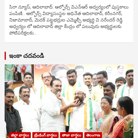
సిరా న్యూస్, ఆదిలాబాద్: ఆల్ఫోర్స్ విఎన్ఆర్ అద్వర్యంలో పుస్తకాలు
పంపిణి… ఆల్ఫోర్స్ విద్యాసంస్థల అధినేత ఆదిలాబాద్, కరీంనగర్,
నిజామాబాద్, మెదక్ పట్టభద్రుల ఎమ్మెల్సీ అభ్యర్థి వి నరేందర్ రెడ్డి
అధ్వర్యం లో ఆదిలాబాద్ జిల్లా కేంద్రం లో పలువురు అభ్యర్థులకు
పోటిప‌రీక్ష‌ల‌కు…
ఇంకా చదవండి
జిల్లా వార్తలు
ట్రేండింగ్ వార్తలు
తాజా వార్తలు
తెలంగాణ