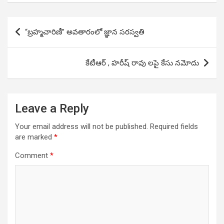
Post
“బ్రహ్మచారిణీ” అవతారంలో జ్ఞాన సరస్వతి
navigation
కేటీఆర్ , హరీష్ రావు లపై కేసు నమోదు
Leave a Reply
Your email address will not be published.
Required fields
are marked
*
Comment
*