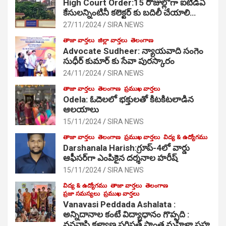
High Court Order:15 రోజుల్లోగా ఐటీడీఏ
కేసులన్నింటినీ కలెక్టర్ కు బదిలీ చేయాలి…
27/11/2024
SIRA NEWS
తాజా వార్తలు
జిల్లా వార్తలు
తెలంగాణ
Advocate Sudheer: న్యాయవాది సంగెం
సుధీర్ కుమార్ కు సేవా పురస్కారం
24/11/2024
SIRA NEWS
తాజా వార్తలు
తెలంగాణ
ప్రముఖ వార్తలు
Odela: ఓదెల‌లో భక్తులతో కిటకిటలాడిన
ఆల‌యాలు
15/11/2024
SIRA NEWS
తాజా వార్తలు
తెలంగాణ
ప్రముఖ వార్తలు
విద్య & ఉద్యోగము
Darshanala Harish:గ్రూప్-4లో వార్డు
ఆఫీసర్‌గా ఎంపికైన దర్శనాల హరీష్
15/11/2024
SIRA NEWS
విద్య & ఉద్యోగము
తాజా వార్తలు
తెలంగాణ
ప్రజా సమస్యలు
ప్రముఖ వార్తలు
Vanavasi Peddada Ashalata :
అన్నిదానాల కంటే విద్యాధానం గొప్పది :
వనవాసి కళ్యాణ పరిషత్ ప్రాంత మహిళా సహ