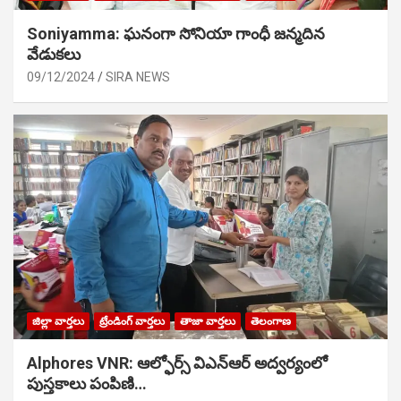
Soniyamma: ఘ‌నంగా సోనియా గాంధీ జ‌న్మ‌దిన
వేడుక‌లు
09/12/2024
SIRA NEWS
జిల్లా వార్తలు
ట్రేండింగ్ వార్తలు
తాజా వార్తలు
తెలంగాణ
Alphores VNR: ఆల్ఫోర్స్ విఎన్ఆర్ అద్వర్యంలో
పుస్తకాలు పంపిణి…