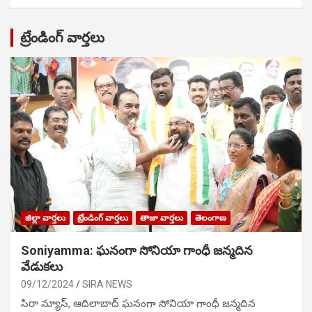
ట్రేండింగ్ వార్తలు
జిల్లా వార్తలు
ట్రేండింగ్ వార్తలు
తాజా వార్తలు
తెలంగాణ
Soniyamma: ఘ‌నంగా సోనియా గాంధీ జ‌న్మ‌దిన
వేడుక‌లు
09/12/2024
SIRA NEWS
సిరా న్యూస్, ఆదిలాబాద్ ఘ‌నంగా సోనియా గాంధీ జ‌న్మ‌దిన