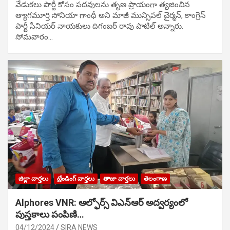
వేడుక‌లు పార్టీ కోసం ప‌ద‌వుల‌ను తృణ ప్రాయంగా త్య‌జించిన
త్యాగమూర్తి సోనియా గాంధీ అని మాజీ మున్సిప‌ల్ చైర్మ‌న్, కాంగ్రెస్
పార్టీ సీనియ‌ర్ నాయ‌కులు దిగంబ‌ర్ రావు పాటిల్ అన్నారు.
సోమవారం…
జిల్లా వార్తలు
ట్రేండింగ్ వార్తలు
తాజా వార్తలు
తెలంగాణ
Alphores VNR: ఆల్ఫోర్స్ విఎన్ఆర్ అద్వర్యంలో
పుస్తకాలు పంపిణి…
04/12/2024
SIRA NEWS