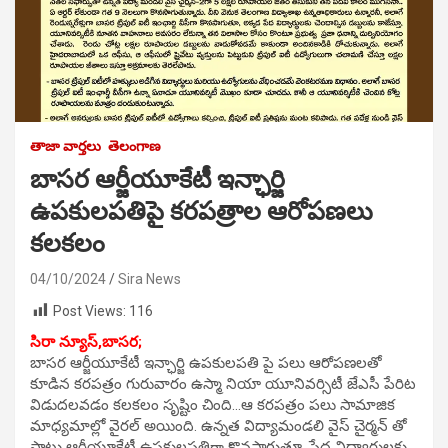
తాజా వార్తలు
తెలంగాణ
బాసర ఆర్జీయూకేటీ ఇన్ఛార్జి
ఉపకులపతిపై కరపత్రాల ఆరోపణలు
కలకలం
04/10/2024
Sira News
Post Views:
116
సిరా న్యూస్,బాసర;
బాసర ఆర్జీయూకేటీ ఇన్ఛార్జి ఉపకులపతి పై పలు ఆరోపణలతో
కూడిన కరపత్రం గురువారం ఉస్మా నియా యూనివర్సిటీ జేఎసీ పేరిట
విడుదలవడం కలకలం సృష్టిం చింది…ఆ కరపత్రం పలు సామాజిక
మాధ్యమాల్లో వైరల్ అయింది. ఉన్నత విద్యామండలి వైస్ చైర్మన్ తో
పాటు ఆర్జీయూకేటీ ఉపకులపతిగా కొనసాగుతూ, పేద విద్యార్థులకు