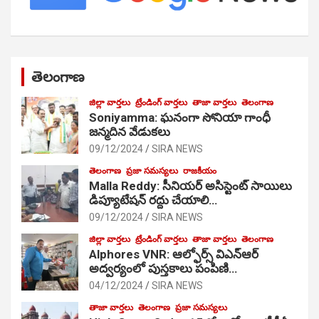
తెలంగాణ
జిల్లా వార్తలు
ట్రేండింగ్ వార్తలు
తాజా వార్తలు
తెలంగాణ
Soniyamma: ఘ‌నంగా సోనియా గాంధీ
జ‌న్మ‌దిన వేడుక‌లు
09/12/2024
SIRA NEWS
తెలంగాణ
ప్రజా సమస్యలు
రాజకీయం
Malla Reddy: సీనియర్ అసిస్టెంట్ సాయిలు
డిప్యూటేషన్ రద్దు చేయాలి…
09/12/2024
SIRA NEWS
జిల్లా వార్తలు
ట్రేండింగ్ వార్తలు
తాజా వార్తలు
తెలంగాణ
Alphores VNR: ఆల్ఫోర్స్ విఎన్ఆర్
అద్వర్యంలో పుస్తకాలు పంపిణి…
04/12/2024
SIRA NEWS
తాజా వార్తలు
తెలంగాణ
ప్రజా సమస్యలు