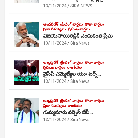
13/11/2024
SIRA NEWS
ఆంధ్రప్రదేశ్
ట్రేండింగ్ వార్తలు
తాజా వార్తలు
ప్రజా సమస్యలు
ప్రముఖ వార్తలు
విజయసాయిరెడ్డికి ఎందుకంత ప్రేమ
13/11/2024
Sira News
ఆంధ్రప్రదేశ్
ట్రేండింగ్ వార్తలు
తాజా వార్తలు
ప్రముఖ వార్తలు
రాజకీయం
వైసీపీ ఎమ్మెల్యేల యూ టర్న్…
13/11/2024
Sira News
ఆంధ్రప్రదేశ్
ట్రేండింగ్ వార్తలు
తాజా వార్తలు
ప్రజా సమస్యలు
రాజకీయం
గుమ్మనూరు వర్సెస్ జేసీ…
13/11/2024
Sira News