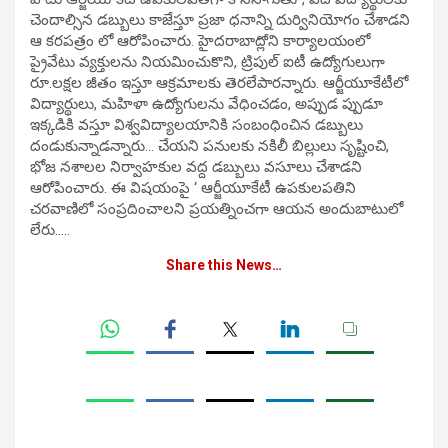
చెందాల్సిన డబ్బులు కాజేస్తూ ప్రజా ధనాన్ని దుర్వినియోగం చేశాడని
ఆ కరపత్రం లో ఆరోపించారు. హైదరాబాద్లోని కార్యాలయంలో
ప్రైవేటు వ్యక్తులను నియమించుకొని, ట్రిపుల్ ఐటీ ఉద్యోగులుగా
రూ.లక్షల జీతం ఇస్తూ ఆక్రమాలకు తెరలేపారన్నారు. ఆర్జీయూకేటీలో
విద్యార్థులు, మహిళా ఉద్యోగులను వేధించడం, అప్పుడ ప్పుడూ
ఇక్కడికి వస్తూ విశ్వవిద్యాలయానికి సంబంధించిన డబ్బులు
దండుకున్నాడన్నారు… చేయని పనులకు నకిలీ బిల్లులు సృష్టించి,
భోజ నశాలల నిర్వాహకుల వద్ద డబ్బులు వసూలు చేశాడని
ఆరోపించారు. ఈ విషయంపై ‘ ఆర్జీయూకేటీ ఉపకులపతిని
చరవాణిలో సంప్రదించాలని ప్రయత్నించగా ఆయన అందుబాటులో
లేరు…..
Share this News…