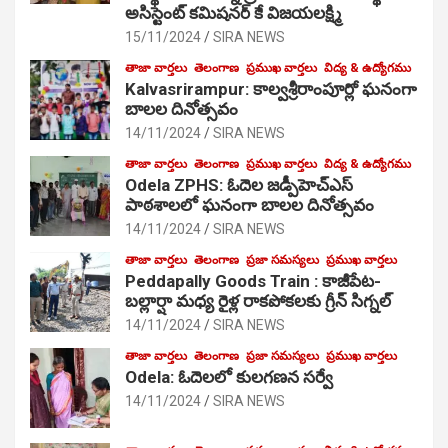
అసిస్టెంట్ కమిషనర్ కే విజయలక్ష్మి
15/11/2024
SIRA NEWS
తాజా వార్తలు
తెలంగాణ
ప్రముఖ వార్తలు
విద్య & ఉద్యోగము
Kalvasrirampur: కాల్వశ్రీరాంపూర్లో ఘనంగా
బాలల దినోత్సవం
14/11/2024
SIRA NEWS
తాజా వార్తలు
తెలంగాణ
ప్రముఖ వార్తలు
విద్య & ఉద్యోగము
Odela ZPHS: ఓదెల జ‌డ్పీహెచ్ఎస్
పాఠ‌శాల‌లో ఘనంగా బాలల దినోత్సవం
14/11/2024
SIRA NEWS
తాజా వార్తలు
తెలంగాణ
ప్రజా సమస్యలు
ప్రముఖ వార్తలు
Peddapally Goods Train : కాజీపేట-
బల్లార్షా మధ్య రైళ్ల రాకపోకలకు గ్రీన్ సిగ్నల్
14/11/2024
SIRA NEWS
తాజా వార్తలు
తెలంగాణ
ప్రజా సమస్యలు
ప్రముఖ వార్తలు
Odela: ఓదెలలో కులగణన సర్వే
14/11/2024
SIRA NEWS