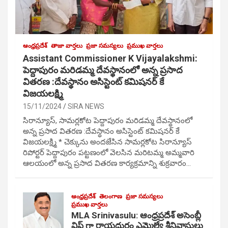
ఆంధ్రప్రదేశ్
తాజా వార్తలు
ప్రజా సమస్యలు
ప్రముఖ వార్తలు
Assistant Commissioner K Vijayalakshmi:
పెద్దాపురం మరిడమ్మ దేవస్థానంలో అన్న ప్రసాద
వితరణ :దేవస్థానం అసిస్టెంట్ కమిషనర్ కే
విజయలక్ష్మి
15/11/2024
SIRA NEWS
సిరాన్యూస్, సామర్లకోట పెద్దాపురం మరిడమ్మ దేవస్థానంలో
అన్న ప్రసాద వితరణ :దేవస్థానం అసిస్టెంట్ కమిషనర్ కే
విజయలక్ష్మి * చెక్కును అందజేసిన సామర్లకోట సిరాన్యూస్
రిపోర్టర్ పెద్దాపురం పట్టణంలో వెలసిన మరిటమ్మ అమ్మవారి
ఆలయంలో అన్న ప్రసాద వితరణ కార్యక్రమాన్ని శుక్రవారం…
ఆంధ్రప్రదేశ్
తెలంగాణ
ప్రజా సమస్యలు
ప్రముఖ వార్తలు
MLA Srinivasulu: ఆంధ్రప్రదేశ్ అసెంబ్లీ
విప్ గా రాయదుర్గం ఎమ్మెల్యే శ్రీనివాసులు