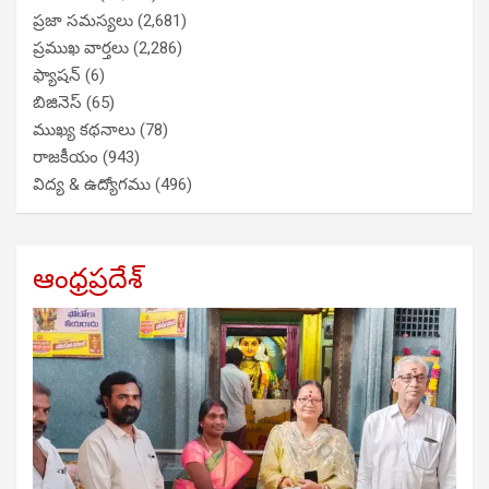
ప్రజా సమస్యలు
(2,681)
ప్రముఖ వార్తలు
(2,286)
ఫ్యాషన్
(6)
బిజినెస్
(65)
ముఖ్య కథనాలు
(78)
రాజకీయం
(943)
విద్య & ఉద్యోగము
(496)
ఆంధ్రప్రదేశ్