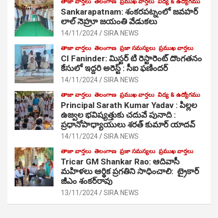
తాజా వార్తలు
తెలంగాణ
ప్రముఖ వార్తలు
విద్య & ఉద్యోగము
Sankarapatnam: శంకరపట్నంలో జవహర్
లాల్ నెహ్రూ జయంతి వేడుకలు
14/11/2024
SIRA NEWS
తాజా వార్తలు
తెలంగాణ
ప్రజా సమస్యలు
ప్రముఖ వార్తలు
CI Faninder: మిస్టర్ టి రెస్టారెంట్ దొంగతనం
కేసులో ఇద్దరి అరెస్ట్ : సీఐ ఫణిందర్
14/11/2024
SIRA NEWS
తాజా వార్తలు
తెలంగాణ
ప్రముఖ వార్తలు
విద్య & ఉద్యోగము
Principal Sarath Kumar Yadav : పిల్లల
ఉజ్వల భవిష్యత్తుకు చదువే పునాది :
ప్రధానోపాధ్యాయులు శరత్ కుమార్ యాదవ్
14/11/2024
SIRA NEWS
తాజా వార్తలు
తెలంగాణ
ప్రజా సమస్యలు
ప్రముఖ వార్తలు
Tricar GM Shankar Rao: ఆదివాసీ
మహిళలు ఆర్థిక ప్రగతిని సాధించాలి: ట్రైకార్
జీఎం శంకర్‌రావు
13/11/2024
SIRA NEWS