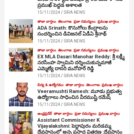
ప్రముఖ్ పెద్దడ ఆశాలత
15/11/2024
SIRA NEWS
తాజా వార్తలు
తెలంగాణ
ప్రజా సమస్యలు
ప్రముఖ వార్తలు
ADA Srinath: కొనుగోలు కేంద్రాల‌ను
సంద‌ర్శించిన డివిజనల్ ఏడీఏ శ్రీనాథ్
15/11/2024
SIRA NEWS
తాజా వార్తలు
తెలంగాణ
ప్రజా సమస్యలు
ప్రముఖ వార్తలు
EX MLA Dasari Manohar Reddy: శ్రీ లక్ష్మీ
నరసింహ స్వామిని దర్శించుకున్నమాజీ
ఎమ్మెల్యే దాసరి మనోహర్ రెడ్డి
15/11/2024
SIRA NEWS
విద్య & ఉద్యోగము
తాజా వార్తలు
తెలంగాణ
ప్రముఖ వార్తలు
Veeramushti Ramesh: మూడు ప్రభుత్వ
ఉద్యోగాలు సాధించిన వీరముష్టి రమేష్
15/11/2024
SIRA NEWS
ఆంధ్రప్రదేశ్
తాజా వార్తలు
ప్రజా సమస్యలు
ప్రముఖ వార్తలు
Assistant Commissioner K
Vijayalakshmi: పెద్దాపురం మరిడమ్మ
దేవస్థానంలో అన్న ప్రసాద వితరణ :దేవస్థానం