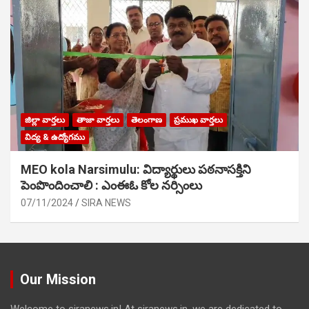
జిల్లా వార్తలు
తాజా వార్తలు
తెలంగాణ
ప్రముఖ వార్తలు
విద్య & ఉద్యోగము
MEO kola Narsimulu: విద్యార్థులు పఠ‌నాసక్తిని
పెంపొందించాలి : ఎంఈఓ కోల నర్సింలు
07/11/2024
SIRA NEWS
Our Mission
Welcome to siranews.in! At siranews.in, we are dedicated to