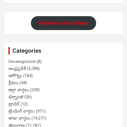
Click Here for E Paper
Categories
Uncategorized
(8)
ఆంధ్రప్రదేశ్
(5,789)
ఆరోగ్యం
(184)
క్రీడలు
(44)
జిల్లా వార్తలు
(259)
టెక్నాలజీ
(36)
ట్రావెల్
(12)
ట్రేండింగ్ వార్తలు
(911)
తాజా వార్తలు
(19,271)
తెలంగాణ
(11,181)