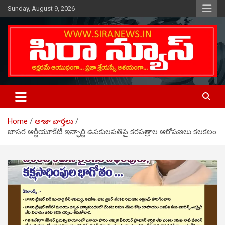
Skip
Sunday, August 9, 2026
to
content
Telugu Online News Daily
SIRA NEWS
Home
తాజా వార్తలు
బాసర ఆర్జీయూకేటీ ఇన్ఛార్జి ఉపకులపతిపై కరపత్రాల ఆరోపణలు కలకలం