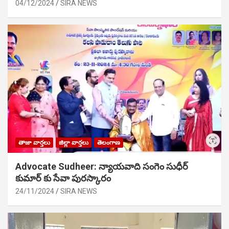
04/12/2024
SIRA NEWS
తాజా వార్తలు
జిల్లా వార్తలు
తెలంగాణ
Advocate Sudheer: న్యాయవాది సంగెం సుధీర్
కుమార్ కు సేవా పురస్కారం
24/11/2024
SIRA NEWS