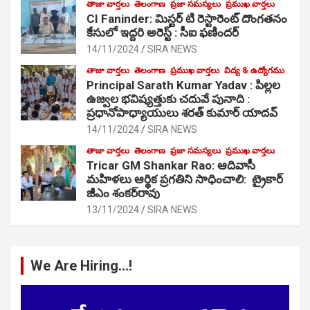
తాజా వార్తలు
తెలంగాణ
ప్రజా సమస్యలు
ప్రముఖ వార్తలు
CI Faninder: మిస్టర్ టి రెస్టారెంట్ దొంగతనం
కేసులో ఇద్దరి అరెస్ట్ : సీఐ ఫణిందర్
14/11/2024
SIRA NEWS
తాజా వార్తలు
తెలంగాణ
ప్రముఖ వార్తలు
విద్య & ఉద్యోగము
Principal Sarath Kumar Yadav : పిల్లల
ఉజ్వల భవిష్యత్తుకు చదువే పునాది :
ప్రధానోపాధ్యాయులు శరత్ కుమార్ యాదవ్
14/11/2024
SIRA NEWS
తాజా వార్తలు
తెలంగాణ
ప్రజా సమస్యలు
ప్రముఖ వార్తలు
Tricar GM Shankar Rao: ఆదివాసీ
మహిళలు ఆర్థిక ప్రగతిని సాధించాలి: ట్రైకార్
జీఎం శంకర్‌రావు
13/11/2024
SIRA NEWS
We Are Hiring…!