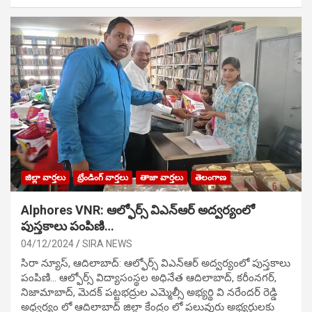
జిల్లా వార్తలు
ట్రేండింగ్ వార్తలు
తాజా వార్తలు
తెలంగాణ
Alphores VNR: ఆల్ఫోర్స్ విఎన్ఆర్ అద్వర్యంలో
పుస్తకాలు పంపిణి…
04/12/2024
SIRA NEWS
సిరా న్యూస్, ఆదిలాబాద్: ఆల్ఫోర్స్ విఎన్ఆర్ అద్వర్యంలో పుస్తకాలు
పంపిణి… ఆల్ఫోర్స్ విద్యాసంస్థల అధినేత ఆదిలాబాద్, కరీంనగర్,
నిజామాబాద్, మెదక్ పట్టభద్రుల ఎమ్మెల్సీ అభ్యర్థి వి నరేందర్ రెడ్డి
అధ్వర్యం లో ఆదిలాబాద్ జిల్లా కేంద్రం లో పలువురు అభ్యర్థులకు