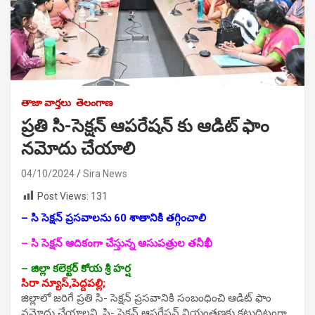
తాజా వార్తలు
తెలంగాణ
ప్రతి సి-సెక్షన్ ఆపరేషన్ కు ఆడిట్ ఫాం
నమోదు చేయాలి
04/10/2024
Sira News
Post Views:
131
– సి సెక్షన్ ప్రసవాలను 60 శాతానికి తగ్గించాలి
– సి సెక్షన్ ఆదికంగా చేస్తున్న ఆసుపత్రుల తనీఖీ
– జిల్లా కలెక్టర్ కోయ శ్రీ హర్ష
సిరా న్యూస్,పెద్దపల్లి;
జిల్లాలో జరిగే ప్రతి సి- సెక్షన్ ప్రసవానికి సంబంధించి ఆడిట్ ఫాం
నమోదు చేయాలని, సి- సెక్షన్ ఆపరేషన్ నియంత్రణకు కట్టుదిట్టంగా