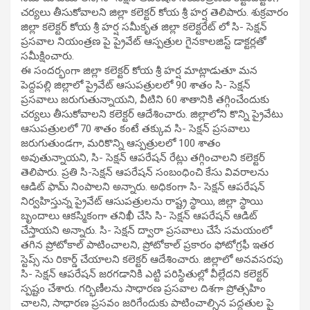
చర్యలు తీసుకోవాలని జిల్లా కలెక్టర్ కోయ శ్రీ హర్ష తెలిపారు. శుక్రవారం
జిల్లా కలెక్టర్ కోయ శ్రీ హర్ష సమీకృత జిల్లా కలెక్టరేట్ లో సి- సెక్షన్
ప్రసవాల నియంత్రణ పై ప్రైవేట్ ఆస్పత్రుల గైనకాలజిస్ట్ డాక్టర్లతో
సమీక్షించారు.
ఈ సందర్భంగా జిల్లా కలెక్టర్ కోయ శ్రీ హర్ష మాట్లాడుతూ మన
పెద్దపల్లి జిల్లాలో ప్రైవేట్ ఆసుపత్రులలో 90 శాతం సి- సెక్షన్
ప్రసవాలు జరుగుతున్నాయని, వీటిని 60 శాతానికి తగ్గించేందుకు
చర్యలు తీసుకోవాలని కలెక్టర్ ఆదేశించారు. జిల్లాలోని కొన్ని ప్రైవేటు
ఆసుపత్రులలో 70 శాతం కంటే తక్కువ సి- సెక్షన్ ప్రసవాలు
జరుగుతుండగా, మరికొన్ని ఆస్పత్రులలో 100 శాతం
అవుతున్నాయని, సి- సెక్షన్ ఆపరేషన్ రేట్లు తగ్గించాలని కలెక్టర్
తెలిపారు. ప్రతి సి-సెక్షన్ ఆపరేషన్ సంబంధించి కేసు వివరాలను
ఆడిట్ ఫామ్ నింపాలని అన్నారు. అధికంగా సి- సెక్షన్ ఆపరేషన్
నిర్వహిస్తున్న ప్రైవేట్ ఆసుపత్రులను రాష్ట్ర స్థాయి, జిల్లా స్థాయి
బృందాలు ఆకస్మికంగా తనిఖీ చేసి సి- సెక్షన్ ఆపరేషన్ ఆడిట్
చేస్తాయని అన్నారు. సి- సెక్షన్ ద్వారా ప్రసవాలు చేసే సమయంలో
తగిన ప్రోటోకాల్ పాటించాలని, ప్రోటోకాల్ ప్రకారం ఫోటోగ్రఫీ ఇతర
స్టెప్స్ ను రికార్డ్ చేయాలని కలెక్టర్ ఆదేశించారు. జిల్లాలో అనవసరపు
సి- సెక్షన్ ఆపరేషన్ జరగడానికి ఎట్టి పరిస్థితుల్లో వీల్లేదని కలెక్టర్
స్పష్టం చేశారు. గర్భిణీలను సాధారణ ప్రసవాల దిశగా ప్రోత్సహిం
చాలని, సాధారణ ప్రసవం జరిగేందుకు పాటించాల్సిన పద్ధతుల పై