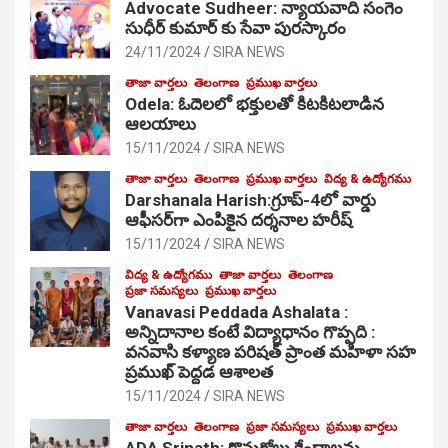
Advocate Sudheer: న్యాయవాది సంగెం
సుధీర్ కుమార్ కు సేవా పురస్కారం
24/11/2024
SIRA NEWS
తాజా వార్తలు
తెలంగాణ
ప్రముఖ వార్తలు
Odela: ఓదెల‌లో భక్తులతో కిటకిటలాడిన
ఆల‌యాలు
15/11/2024
SIRA NEWS
తాజా వార్తలు
తెలంగాణ
ప్రముఖ వార్తలు
విద్య & ఉద్యోగము
Darshanala Harish:గ్రూప్-4లో వార్డు
ఆఫీసర్‌గా ఎంపికైన దర్శనాల హరీష్
15/11/2024
SIRA NEWS
విద్య & ఉద్యోగము
తాజా వార్తలు
తెలంగాణ
ప్రజా సమస్యలు
ప్రముఖ వార్తలు
Vanavasi Peddada Ashalata :
అన్నిదానాల కంటే విద్యాధానం గొప్పది :
వనవాసి కళ్యాణ పరిషత్ ప్రాంత మహిళా సహ
ప్రముఖ్ పెద్దడ ఆశాలత
15/11/2024
SIRA NEWS
తాజా వార్తలు
తెలంగాణ
ప్రజా సమస్యలు
ప్రముఖ వార్తలు
ADA Srinath: కొనుగోలు కేంద్రాల‌ను