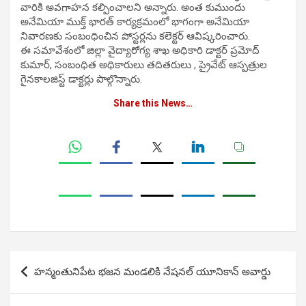
వారికి అవగాహన కల్పించాలని అన్నారు. అంత కుముందు
అనేమియా ముక్త్ భారత్ కార్యక్రమంలో భాగంగా అనేమియా
నివారణకు సంబంధించిన పోస్టర్లను కలెక్టర్ ఆవిష్కరించారు.
ఈ సమావేశంలో జిల్లా వైద్యారోగ్య శాఖ అధికారి డాక్టర్ ప్రమోద్
కుమార్, సంబంధిత అధికారులు తదితరులు , ప్రైవేట్ ఆస్పత్రుల
గైనకాలజిస్ట్ డాక్టర్లు పాల్గొన్నారు.
Share this News…
Post
హన్మంతునిపేట భజన మండలికి నేషనల్ యూనికాన్ అవార్డు
navigation