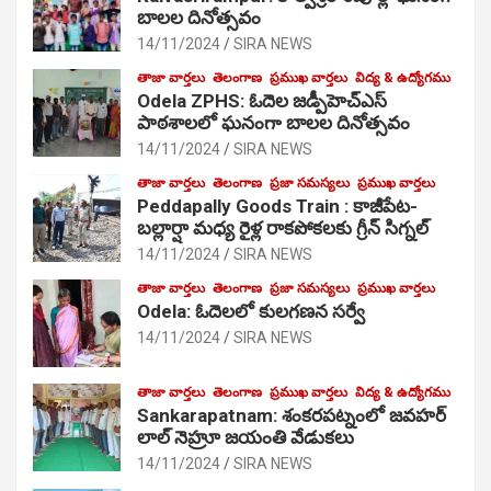
బాలల దినోత్సవం
14/11/2024
SIRA NEWS
తాజా వార్తలు
తెలంగాణ
ప్రముఖ వార్తలు
విద్య & ఉద్యోగము
Odela ZPHS: ఓదెల జ‌డ్పీహెచ్ఎస్
పాఠ‌శాల‌లో ఘనంగా బాలల దినోత్సవం
14/11/2024
SIRA NEWS
తాజా వార్తలు
తెలంగాణ
ప్రజా సమస్యలు
ప్రముఖ వార్తలు
Peddapally Goods Train : కాజీపేట-
బల్లార్షా మధ్య రైళ్ల రాకపోకలకు గ్రీన్ సిగ్నల్
14/11/2024
SIRA NEWS
తాజా వార్తలు
తెలంగాణ
ప్రజా సమస్యలు
ప్రముఖ వార్తలు
Odela: ఓదెలలో కులగణన సర్వే
14/11/2024
SIRA NEWS
తాజా వార్తలు
తెలంగాణ
ప్రముఖ వార్తలు
విద్య & ఉద్యోగము
Sankarapatnam: శంకరపట్నంలో జవహర్
లాల్ నెహ్రూ జయంతి వేడుకలు
14/11/2024
SIRA NEWS