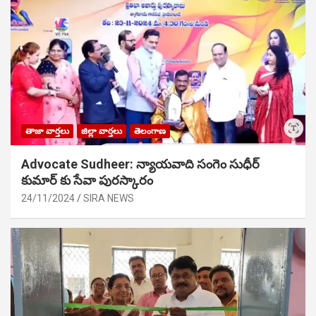
తాజా వార్తలు
జిల్లా వార్తలు
తెలంగాణ
Advocate Sudheer: న్యాయవాది సంగెం సుధీర్
కుమార్ కు సేవా పురస్కారం
24/11/2024
SIRA NEWS