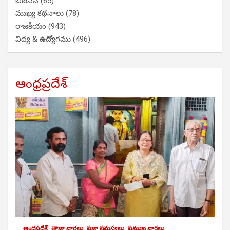
బిజినెస్
(65)
ముఖ్య కథనాలు
(78)
రాజకీయం
(943)
విద్య & ఉద్యోగము
(496)
ఆంధ్రప్రదేశ్
ఆంధ్రప్రదేశ్
తాజా వార్తలు
ప్రజా సమస్యలు
ప్రముఖ వార్తలు