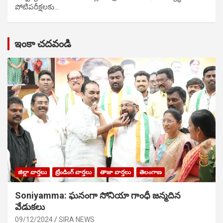
పోటిప‌రీక్ష‌ల‌కు…
ఇంకా చదవండి
జిల్లా వార్తలు
ట్రేండింగ్ వార్తలు
తాజా వార్తలు
తెలంగాణ
Soniyamma: ఘ‌నంగా సోనియా గాంధీ జ‌న్మ‌దిన
వేడుక‌లు
09/12/2024
SIRA NEWS