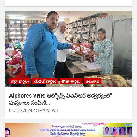
జిల్లా వార్తలు
ట్రేండింగ్ వార్తలు
తాజా వార్తలు
తెలంగాణ
Alphores VNR: ఆల్ఫోర్స్ విఎన్ఆర్ అద్వర్యంలో
పుస్తకాలు పంపిణి…
04/12/2024
SIRA NEWS