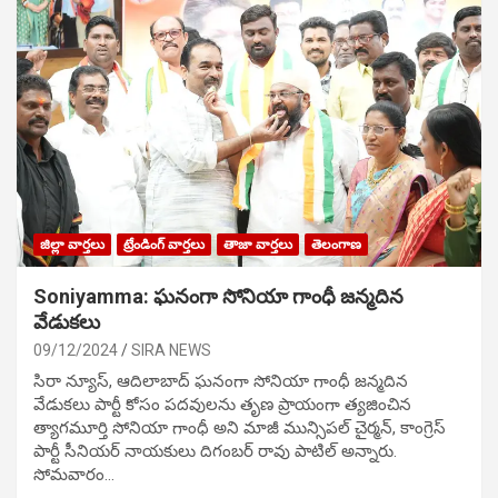
జిల్లా వార్తలు
ట్రేండింగ్ వార్తలు
తాజా వార్తలు
తెలంగాణ
Soniyamma: ఘ‌నంగా సోనియా గాంధీ జ‌న్మ‌దిన
వేడుక‌లు
09/12/2024
SIRA NEWS
సిరా న్యూస్, ఆదిలాబాద్ ఘ‌నంగా సోనియా గాంధీ జ‌న్మ‌దిన
వేడుక‌లు పార్టీ కోసం ప‌ద‌వుల‌ను తృణ ప్రాయంగా త్య‌జించిన
త్యాగమూర్తి సోనియా గాంధీ అని మాజీ మున్సిప‌ల్ చైర్మ‌న్, కాంగ్రెస్
పార్టీ సీనియ‌ర్ నాయ‌కులు దిగంబ‌ర్ రావు పాటిల్ అన్నారు.
సోమవారం…