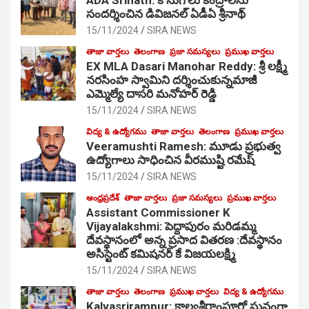
సంద‌ర్శించిన డివిజనల్ ఏడీఏ శ్రీనాథ్
15/11/2024
SIRA NEWS
తాజా వార్తలు
తెలంగాణ
ప్రజా సమస్యలు
ప్రముఖ వార్తలు
EX MLA Dasari Manohar Reddy: శ్రీ లక్ష్మీ
నరసింహ స్వామిని దర్శించుకున్నమాజీ
ఎమ్మెల్యే దాసరి మనోహర్ రెడ్డి
15/11/2024
SIRA NEWS
విద్య & ఉద్యోగము
తాజా వార్తలు
తెలంగాణ
ప్రముఖ వార్తలు
Veeramushti Ramesh: మూడు ప్రభుత్వ
ఉద్యోగాలు సాధించిన వీరముష్టి రమేష్
15/11/2024
SIRA NEWS
ఆంధ్రప్రదేశ్
తాజా వార్తలు
ప్రజా సమస్యలు
ప్రముఖ వార్తలు
Assistant Commissioner K
Vijayalakshmi: పెద్దాపురం మరిడమ్మ
దేవస్థానంలో అన్న ప్రసాద వితరణ :దేవస్థానం
అసిస్టెంట్ కమిషనర్ కే విజయలక్ష్మి
15/11/2024
SIRA NEWS
తాజా వార్తలు
తెలంగాణ
ప్రముఖ వార్తలు
విద్య & ఉద్యోగము
Kalvasrirampur: కాల్వశ్రీరాంపూర్లో ఘనంగా