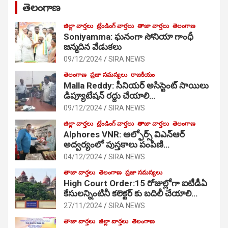
తెలంగాణ
జిల్లా వార్తలు
ట్రేండింగ్ వార్తలు
తాజా వార్తలు
తెలంగాణ
Soniyamma: ఘ‌నంగా సోనియా గాంధీ
జ‌న్మ‌దిన వేడుక‌లు
09/12/2024
SIRA NEWS
తెలంగాణ
ప్రజా సమస్యలు
రాజకీయం
Malla Reddy: సీనియర్ అసిస్టెంట్ సాయిలు
డిప్యూటేషన్ రద్దు చేయాలి…
09/12/2024
SIRA NEWS
జిల్లా వార్తలు
ట్రేండింగ్ వార్తలు
తాజా వార్తలు
తెలంగాణ
Alphores VNR: ఆల్ఫోర్స్ విఎన్ఆర్
అద్వర్యంలో పుస్తకాలు పంపిణి…
04/12/2024
SIRA NEWS
తాజా వార్తలు
తెలంగాణ
ప్రజా సమస్యలు
High Court Order:15 రోజుల్లోగా ఐటీడీఏ
కేసులన్నింటినీ కలెక్టర్ కు బదిలీ చేయాలి…
27/11/2024
SIRA NEWS
తాజా వార్తలు
జిల్లా వార్తలు
తెలంగాణ