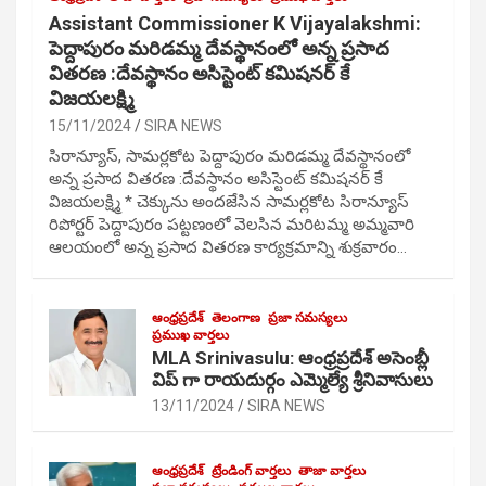
Assistant Commissioner K Vijayalakshmi:
పెద్దాపురం మరిడమ్మ దేవస్థానంలో అన్న ప్రసాద
వితరణ :దేవస్థానం అసిస్టెంట్ కమిషనర్ కే
విజయలక్ష్మి
15/11/2024
SIRA NEWS
సిరాన్యూస్, సామర్లకోట పెద్దాపురం మరిడమ్మ దేవస్థానంలో
అన్న ప్రసాద వితరణ :దేవస్థానం అసిస్టెంట్ కమిషనర్ కే
విజయలక్ష్మి * చెక్కును అందజేసిన సామర్లకోట సిరాన్యూస్
రిపోర్టర్ పెద్దాపురం పట్టణంలో వెలసిన మరిటమ్మ అమ్మవారి
ఆలయంలో అన్న ప్రసాద వితరణ కార్యక్రమాన్ని శుక్రవారం…
ఆంధ్రప్రదేశ్
తెలంగాణ
ప్రజా సమస్యలు
ప్రముఖ వార్తలు
MLA Srinivasulu: ఆంధ్రప్రదేశ్ అసెంబ్లీ
విప్ గా రాయదుర్గం ఎమ్మెల్యే శ్రీనివాసులు
13/11/2024
SIRA NEWS
ఆంధ్రప్రదేశ్
ట్రేండింగ్ వార్తలు
తాజా వార్తలు