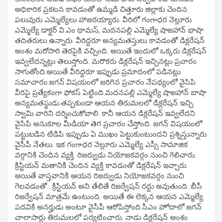
అధికారిక ప్రకటన కావడంతో ఉమ్మడి చిత్తూరు జిల్లాకు చెందిన
పలువురు ఎమ్మెల్యేలు హాజరయ్యారు. వీరిలో గంగాధర నెల్లూరు
ఎమ్మెల్యే డాక్టర్ వి.ఎం థామస్, మదనపల్లి ఎమ్మెల్యే షాజహాన్ భాషా
తదితరులు ఉన్నారు. వీరిద్దరూ అన్యమతస్తులు కావడంతో డిక్లరేషన్
అంశం మరోసారి తెరపైకి వచ్చింది. అయితే ఇందులో ఒక్కరు డిక్లరేషన్
ఇవ్వలేదన్నట్లు తెలుస్తోంది. మరొకరు డిక్లరేషన్ ఇచ్చినట్లు ప్రచారం
సాగుతోంది.అయితే వీరిద్దరూ ఇప్పుడు ప్రమాదంలో పడినట్లు
సమాచారం.జగన్ విషయంలో జరిగిన ప్రచారం నేపథ్యంలో వైసిపి
వీరిపై ప్రత్యేకంగా ఫోకస్ పెట్టింది.మదనపల్లి ఎమ్మెల్యే షాజహాన్ బాషా
అన్యమతస్థుడు.తప్పకుండా ఆయన తిరుమలలో డిక్లరేషన్ ఇచ్చి
స్వామి వారిని దర్శించుకోవాలి. కానీ ఆయన డిక్లరేషన్ ఇవ్వలేదని
వైసిపి అనుకూల మీడియా తెగ ప్రచారం చేస్తోంది. జగన్ విషయంలో
పట్టుబడిన టిడిపి ఇప్పుడు ఏ ముఖం పెట్టుకుంటుందని ప్రశ్నిస్తున్నారు
వైసీపీ నేతలు. ఇక గంగాధర నెల్లూరు ఎమ్మెల్యే ఎస్సీ సామాజిక
వర్గానికి చెందిన వ్యక్తి. రిజర్వుడు నియోజకవర్గం నుంచి గెలిచారు.
క్రిస్టియన్ మతానికి చెందిన వ్యక్తి కావడంతో డిక్లరేషన్ ఇచ్చారు.
అయితే వాస్తవానికి ఆయన రిజర్వుడు నియోజకవర్గం నుంచి
గెలవడంతో.. క్రిస్టియన్ అని తేలితే రిజర్వేషన్ రద్దు అవుతుంది. బీసీ
రిజర్వేషన్ మాత్రమే ఉంటుంది. అయితే ఈ లెక్కన ఆయన ఎమ్మెల్యే
పదవికి అనర్హుడు అంటూ వైసీపీ ఆరోపిస్తోంది.సీఎం హోదాలో జగన్
చాలాసార్లు తిరుమలలో పర్యటించారు. నాడు డిక్లరేషన్ అంశం