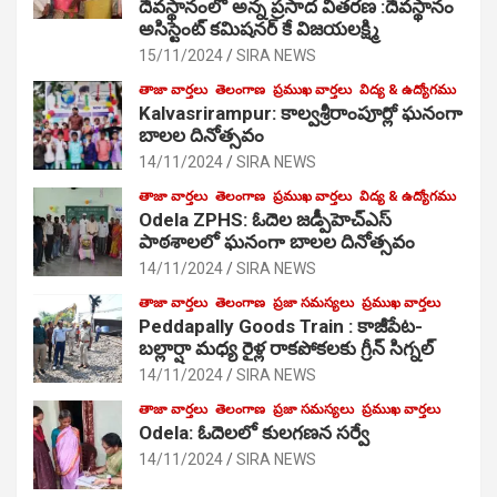
దేవస్థానంలో అన్న ప్రసాద వితరణ :దేవస్థానం
అసిస్టెంట్ కమిషనర్ కే విజయలక్ష్మి
15/11/2024
SIRA NEWS
తాజా వార్తలు
తెలంగాణ
ప్రముఖ వార్తలు
విద్య & ఉద్యోగము
Kalvasrirampur: కాల్వశ్రీరాంపూర్లో ఘనంగా
బాలల దినోత్సవం
14/11/2024
SIRA NEWS
తాజా వార్తలు
తెలంగాణ
ప్రముఖ వార్తలు
విద్య & ఉద్యోగము
Odela ZPHS: ఓదెల జ‌డ్పీహెచ్ఎస్
పాఠ‌శాల‌లో ఘనంగా బాలల దినోత్సవం
14/11/2024
SIRA NEWS
తాజా వార్తలు
తెలంగాణ
ప్రజా సమస్యలు
ప్రముఖ వార్తలు
Peddapally Goods Train : కాజీపేట-
బల్లార్షా మధ్య రైళ్ల రాకపోకలకు గ్రీన్ సిగ్నల్
14/11/2024
SIRA NEWS
తాజా వార్తలు
తెలంగాణ
ప్రజా సమస్యలు
ప్రముఖ వార్తలు
Odela: ఓదెలలో కులగణన సర్వే
14/11/2024
SIRA NEWS