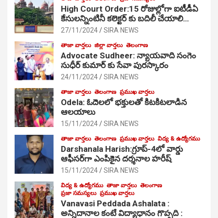
High Court Order:15 రోజుల్లోగా ఐటీడీఏ
కేసులన్నింటినీ కలెక్టర్ కు బదిలీ చేయాలి…
27/11/2024
SIRA NEWS
తాజా వార్తలు
జిల్లా వార్తలు
తెలంగాణ
Advocate Sudheer: న్యాయవాది సంగెం
సుధీర్ కుమార్ కు సేవా పురస్కారం
24/11/2024
SIRA NEWS
తాజా వార్తలు
తెలంగాణ
ప్రముఖ వార్తలు
Odela: ఓదెల‌లో భక్తులతో కిటకిటలాడిన
ఆల‌యాలు
15/11/2024
SIRA NEWS
తాజా వార్తలు
తెలంగాణ
ప్రముఖ వార్తలు
విద్య & ఉద్యోగము
Darshanala Harish:గ్రూప్-4లో వార్డు
ఆఫీసర్‌గా ఎంపికైన దర్శనాల హరీష్
15/11/2024
SIRA NEWS
విద్య & ఉద్యోగము
తాజా వార్తలు
తెలంగాణ
ప్రజా సమస్యలు
ప్రముఖ వార్తలు
Vanavasi Peddada Ashalata :
అన్నిదానాల కంటే విద్యాధానం గొప్పది :