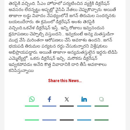
తెరపైకి వచ్చింది. సీఎం హోదాలో పర్యటించిన వ్యక్తికి డిక్లరేషన్
అవసరం లేదన్నట్టు అప్పట్లో వైసిపి నేతలు చెప్పుకొచ్చారు. అయితే
తాజాగా లడ్డు వివాదం నేపథ్యంలోనే జగన్ తిరుమల సందర్శనకు
బయలుదేరారు. ఈ క్రమంలో డిక్లరేషన్ అంశం తెరపైకి
వచ్చింది.ఒకవేళ డిక్లరేషన్ ఇస్తే.. ఇన్ని రోజులు ఇవ్వనందున
క్షమాపణలు చెప్పాల్సి వస్తుందని… ఇవ్వకుంటే అన్య మతస్తుడిగా
ముద్ర వేసి మరింతగా ఆరోపణలు చేసే అవకాశం ఉందని.. జగన్
భయపడి తిరుమల పర్యటన రద్దు చేసుకున్నారని విశ్లేషకులు
అభిప్రాయపడ్డారు. అయితే తాజాగా అన్యమతస్తులైన ఇద్దరు టిడిపి
ఎమ్మెల్యేల్లో.. ఒకరు డిక్లరేషన్ ఇచ్చి.. మరొకరు డిక్లరేషన్
ఇవ్వకపోవడం అనేది కొత్త వివాదానికి దారి తీసే అవకాశాలు
కనిపిస్తున్నాయి
Share this News…