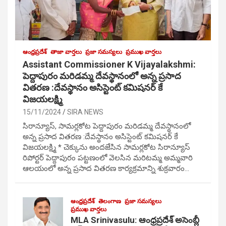
ఆంధ్రప్రదేశ్
తాజా వార్తలు
ప్రజా సమస్యలు
ప్రముఖ వార్తలు
Assistant Commissioner K Vijayalakshmi:
పెద్దాపురం మరిడమ్మ దేవస్థానంలో అన్న ప్రసాద
వితరణ :దేవస్థానం అసిస్టెంట్ కమిషనర్ కే
విజయలక్ష్మి
15/11/2024
SIRA NEWS
సిరాన్యూస్, సామర్లకోట పెద్దాపురం మరిడమ్మ దేవస్థానంలో
అన్న ప్రసాద వితరణ :దేవస్థానం అసిస్టెంట్ కమిషనర్ కే
విజయలక్ష్మి * చెక్కును అందజేసిన సామర్లకోట సిరాన్యూస్
రిపోర్టర్ పెద్దాపురం పట్టణంలో వెలసిన మరిటమ్మ అమ్మవారి
ఆలయంలో అన్న ప్రసాద వితరణ కార్యక్రమాన్ని శుక్రవారం…
ఆంధ్రప్రదేశ్
తెలంగాణ
ప్రజా సమస్యలు
ప్రముఖ వార్తలు
MLA Srinivasulu: ఆంధ్రప్రదేశ్ అసెంబ్లీ