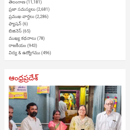
తెలంగాణ
(11,181)
ప్రజా సమస్యలు
(2,681)
ప్రముఖ వార్తలు
(2,286)
ఫ్యాషన్
(6)
బిజినెస్
(65)
ముఖ్య కథనాలు
(78)
రాజకీయం
(943)
విద్య & ఉద్యోగము
(496)
ఆంధ్రప్రదేశ్