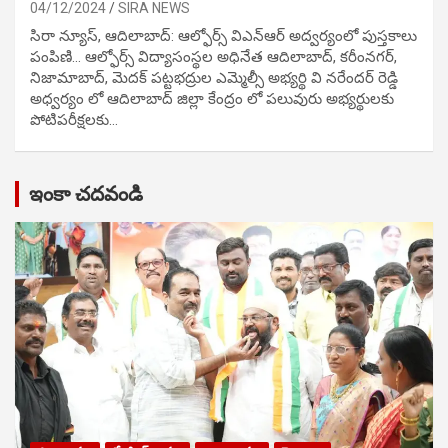
04/12/2024
SIRA NEWS
సిరా న్యూస్, ఆదిలాబాద్: ఆల్ఫోర్స్ విఎన్ఆర్ అద్వర్యంలో పుస్తకాలు
పంపిణి… ఆల్ఫోర్స్ విద్యాసంస్థల అధినేత ఆదిలాబాద్, కరీంనగర్,
నిజామాబాద్, మెదక్ పట్టభద్రుల ఎమ్మెల్సీ అభ్యర్థి వి నరేందర్ రెడ్డి
అధ్వర్యం లో ఆదిలాబాద్ జిల్లా కేంద్రం లో పలువురు అభ్యర్థులకు
పోటిప‌రీక్ష‌ల‌కు…
ఇంకా చదవండి