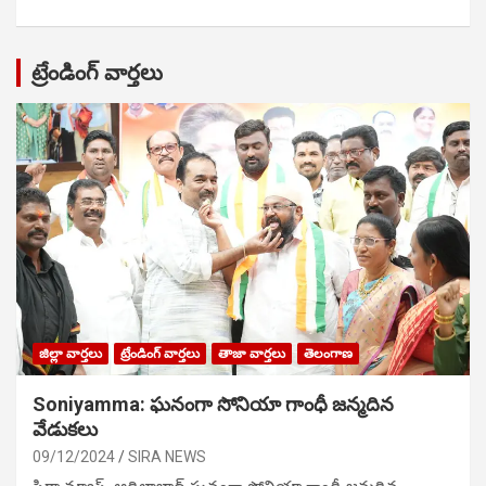
ట్రేండింగ్ వార్తలు
జిల్లా వార్తలు
ట్రేండింగ్ వార్తలు
తాజా వార్తలు
తెలంగాణ
Soniyamma: ఘ‌నంగా సోనియా గాంధీ జ‌న్మ‌దిన
వేడుక‌లు
09/12/2024
SIRA NEWS