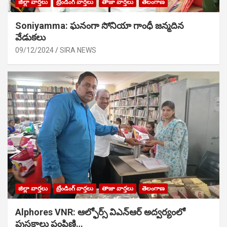
జిల్లా వార్తలు
ట్రేండింగ్ వార్తలు
తాజా వార్తలు
తెలంగాణ
Soniyamma: ఘ‌నంగా సోనియా గాంధీ జ‌న్మ‌దిన
వేడుక‌లు
09/12/2024
SIRA NEWS
జిల్లా వార్తలు
ట్రేండింగ్ వార్తలు
తాజా వార్తలు
తెలంగాణ
Alphores VNR: ఆల్ఫోర్స్ విఎన్ఆర్ అద్వర్యంలో
పుస్తకాలు పంపిణి…