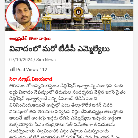
ఆంధ్రప్రదేశ్
తాజా వార్తలు
వివాదంలో మరో టీడీపీ ఎమ్మెల్యేలు
07/10/2024
Sira News
Post Views:
112
సిరా న్యూస్,విజయవాడ;
తిరుమలలో అన్యమతస్తులు డిక్లరేషన్ ఇవ్వాలన్న నిబంధన ఉంది.
లడ్డు వివాదం నేపథ్యంలో తిరుమల సందర్శనకు వెళ్లిన జగన్ సైతం
డిక్లరేషన్ ఇవ్వాల్సిందే నన్న డిమాండ్ టిడిపి నుంచి
వినిపించింది.అయితే అప్పట్లో ఎటు తేల్చుకోలేక జగన్ చివరి
నిమిషంలో తన తిరుమల పర్యటన రద్దు చేసుకున్నట్లు తెలుస్తోంది.
అయితే ఇదే అంశంపై ఇద్దరు టిడిపి ఎమ్మెల్యేలు ఇప్పుడు అడ్డంగా
బుక్కయ్యారు. సీఎం చంద్రబాబు సతీ సమేతంగా తిరుమలను
సందర్శించారు. స్వామివారికి పట్టు వస్త్రాలు సమర్పించారు.
అనంతరం టిటిడి అధికారులతో సమావేశం నిర్వహించారు.సీఎం