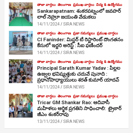
తాజా వార్తలు
తెలంగాణ
ప్రముఖ వార్తలు
విద్య & ఉద్యోగము
Sankarapatnam: శంకరపట్నంలో జవహర్
లాల్ నెహ్రూ జయంతి వేడుకలు
14/11/2024
SIRA NEWS
తాజా వార్తలు
తెలంగాణ
ప్రజా సమస్యలు
ప్రముఖ వార్తలు
CI Faninder: మిస్టర్ టి రెస్టారెంట్ దొంగతనం
కేసులో ఇద్దరి అరెస్ట్ : సీఐ ఫణిందర్
14/11/2024
SIRA NEWS
తాజా వార్తలు
తెలంగాణ
ప్రముఖ వార్తలు
విద్య & ఉద్యోగము
Principal Sarath Kumar Yadav : పిల్లల
ఉజ్వల భవిష్యత్తుకు చదువే పునాది :
ప్రధానోపాధ్యాయులు శరత్ కుమార్ యాదవ్
14/11/2024
SIRA NEWS
తాజా వార్తలు
తెలంగాణ
ప్రజా సమస్యలు
ప్రముఖ వార్తలు
Tricar GM Shankar Rao: ఆదివాసీ
మహిళలు ఆర్థిక ప్రగతిని సాధించాలి: ట్రైకార్
జీఎం శంకర్‌రావు
13/11/2024
SIRA NEWS