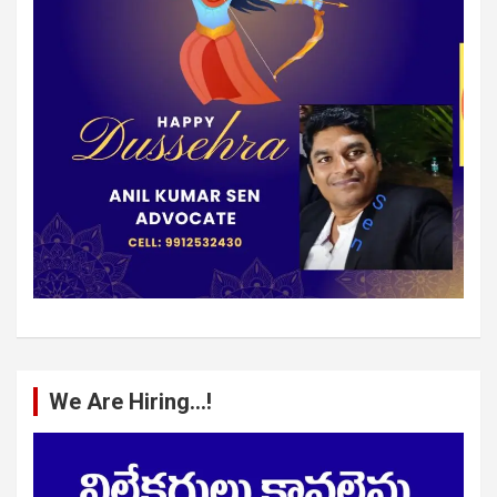
We Are Hiring…!