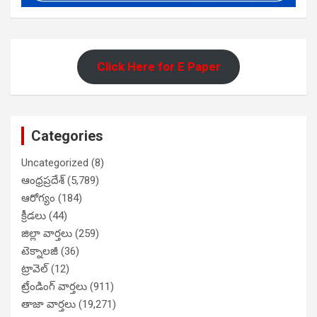
Click Here for E Paper
Categories
Uncategorized
(8)
ఆంధ్రప్రదేశ్
(5,789)
ఆరోగ్యం
(184)
క్రీడలు
(44)
జిల్లా వార్తలు
(259)
టెక్నాలజీ
(36)
ట్రావెల్
(12)
ట్రేండింగ్ వార్తలు
(911)
తాజా వార్తలు
(19,271)