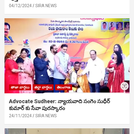
04/12/2024
SIRA NEWS
తాజా వార్తలు
జిల్లా వార్తలు
తెలంగాణ
Advocate Sudheer: న్యాయవాది సంగెం సుధీర్
కుమార్ కు సేవా పురస్కారం
24/11/2024
SIRA NEWS