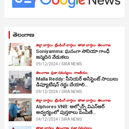
తెలంగాణ
జిల్లా వార్తలు
ట్రేండింగ్ వార్తలు
తాజా వార్తలు
తెలంగాణ
Soniyamma: ఘ‌నంగా సోనియా గాంధీ
జ‌న్మ‌దిన వేడుక‌లు
09/12/2024
SIRA NEWS
తెలంగాణ
ప్రజా సమస్యలు
రాజకీయం
Malla Reddy: సీనియర్ అసిస్టెంట్ సాయిలు
డిప్యూటేషన్ రద్దు చేయాలి…
09/12/2024
SIRA NEWS
జిల్లా వార్తలు
ట్రేండింగ్ వార్తలు
తాజా వార్తలు
తెలంగాణ
Alphores VNR: ఆల్ఫోర్స్ విఎన్ఆర్
అద్వర్యంలో పుస్తకాలు పంపిణి…
04/12/2024
SIRA NEWS
తాజా వార్తలు
తెలంగాణ
ప్రజా సమస్యలు