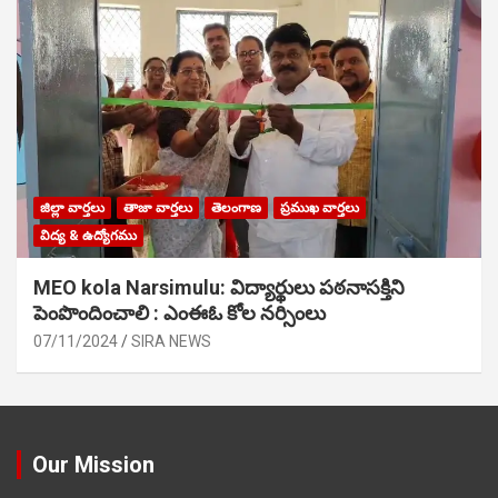
జిల్లా వార్తలు
తాజా వార్తలు
తెలంగాణ
ప్రముఖ వార్తలు
విద్య & ఉద్యోగము
MEO kola Narsimulu: విద్యార్థులు పఠ‌నాసక్తిని
పెంపొందించాలి : ఎంఈఓ కోల నర్సింలు
07/11/2024
SIRA NEWS
Our Mission