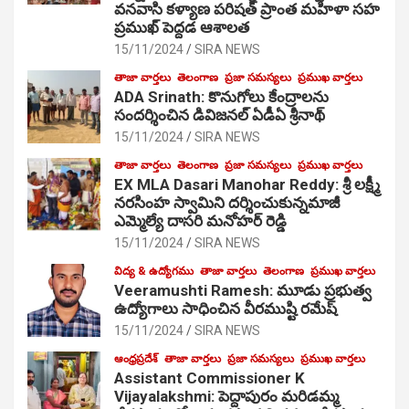
వనవాసి కళ్యాణ పరిషత్ ప్రాంత మహిళా సహ
ప్రముఖ్ పెద్దడ ఆశాలత
15/11/2024
SIRA NEWS
తాజా వార్తలు
తెలంగాణ
ప్రజా సమస్యలు
ప్రముఖ వార్తలు
ADA Srinath: కొనుగోలు కేంద్రాల‌ను
సంద‌ర్శించిన డివిజనల్ ఏడీఏ శ్రీనాథ్
15/11/2024
SIRA NEWS
తాజా వార్తలు
తెలంగాణ
ప్రజా సమస్యలు
ప్రముఖ వార్తలు
EX MLA Dasari Manohar Reddy: శ్రీ లక్ష్మీ
నరసింహ స్వామిని దర్శించుకున్నమాజీ
ఎమ్మెల్యే దాసరి మనోహర్ రెడ్డి
15/11/2024
SIRA NEWS
విద్య & ఉద్యోగము
తాజా వార్తలు
తెలంగాణ
ప్రముఖ వార్తలు
Veeramushti Ramesh: మూడు ప్రభుత్వ
ఉద్యోగాలు సాధించిన వీరముష్టి రమేష్
15/11/2024
SIRA NEWS
ఆంధ్రప్రదేశ్
తాజా వార్తలు
ప్రజా సమస్యలు
ప్రముఖ వార్తలు
Assistant Commissioner K
Vijayalakshmi: పెద్దాపురం మరిడమ్మ