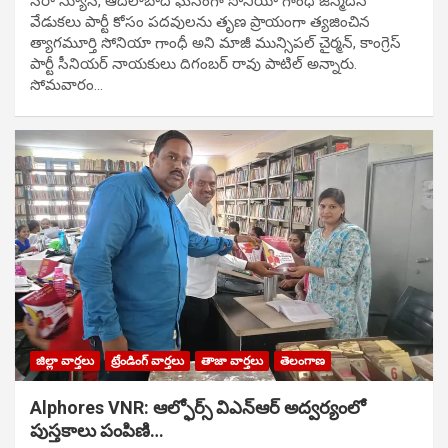
సిరా న్యూస్, ఆదిలాబాద్ ఘ‌నంగా సోనియా గాంధీ జ‌న్మ‌దిన
వేడుక‌లు పార్టీ కోసం ప‌ద‌వుల‌ను తృణ ప్రాయంగా త్య‌జించిన
త్యాగమూర్తి సోనియా గాంధీ అని మాజీ మున్సిప‌ల్ చైర్మ‌న్, కాంగ్రెస్
పార్టీ సీనియ‌ర్ నాయ‌కులు దిగంబ‌ర్ రావు పాటిల్ అన్నారు.
సోమవారం…
జిల్లా వార్తలు
ట్రేండింగ్ వార్తలు
తాజా వార్తలు
తెలంగాణ
Alphores VNR: ఆల్ఫోర్స్ విఎన్ఆర్ అద్వర్యంలో
పుస్తకాలు పంపిణి…