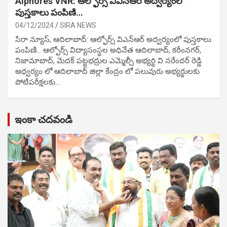
Alphores VNR: ఆల్ఫోర్స్ విఎన్ఆర్ అద్వర్యంలో
పుస్తకాలు పంపిణి…
04/12/2024
SIRA NEWS
సిరా న్యూస్, ఆదిలాబాద్: ఆల్ఫోర్స్ విఎన్ఆర్ అద్వర్యంలో పుస్తకాలు
పంపిణి… ఆల్ఫోర్స్ విద్యాసంస్థల అధినేత ఆదిలాబాద్, కరీంనగర్,
నిజామాబాద్, మెదక్ పట్టభద్రుల ఎమ్మెల్సీ అభ్యర్థి వి నరేందర్ రెడ్డి
అధ్వర్యం లో ఆదిలాబాద్ జిల్లా కేంద్రం లో పలువురు అభ్యర్థులకు
పోటిప‌రీక్ష‌ల‌కు…
ఇంకా చదవండి