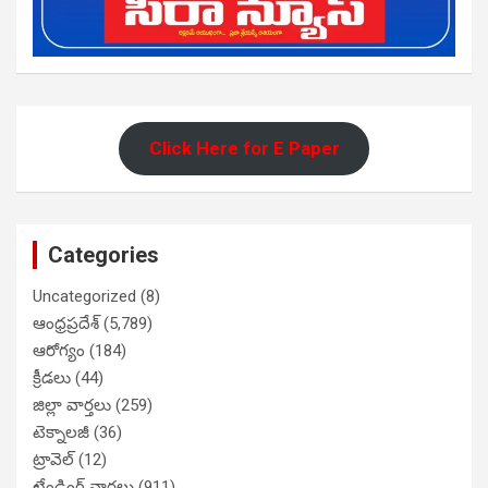
Click Here for E Paper
Categories
Uncategorized
(8)
ఆంధ్రప్రదేశ్
(5,789)
ఆరోగ్యం
(184)
క్రీడలు
(44)
జిల్లా వార్తలు
(259)
టెక్నాలజీ
(36)
ట్రావెల్
(12)
ట్రేండింగ్ వార్తలు
(911)