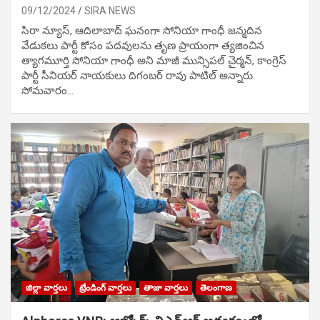
09/12/2024
SIRA NEWS
సిరా న్యూస్, ఆదిలాబాద్ ఘ‌నంగా సోనియా గాంధీ జ‌న్మ‌దిన
వేడుక‌లు పార్టీ కోసం ప‌ద‌వుల‌ను తృణ ప్రాయంగా త్య‌జించిన
త్యాగమూర్తి సోనియా గాంధీ అని మాజీ మున్సిప‌ల్ చైర్మ‌న్, కాంగ్రెస్
పార్టీ సీనియ‌ర్ నాయ‌కులు దిగంబ‌ర్ రావు పాటిల్ అన్నారు.
సోమవారం…
జిల్లా వార్తలు
ట్రేండింగ్ వార్తలు
తాజా వార్తలు
తెలంగాణ