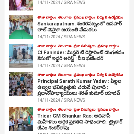
14/11/2024
SIRA NEWS
తాజా వార్తలు
తెలంగాణ
ప్రముఖ వార్తలు
విద్య & ఉద్యోగము
Sankarapatnam: శంకరపట్నంలో జవహర్
లాల్ నెహ్రూ జయంతి వేడుకలు
14/11/2024
SIRA NEWS
తాజా వార్తలు
తెలంగాణ
ప్రజా సమస్యలు
ప్రముఖ వార్తలు
CI Faninder: మిస్టర్ టి రెస్టారెంట్ దొంగతనం
కేసులో ఇద్దరి అరెస్ట్ : సీఐ ఫణిందర్
14/11/2024
SIRA NEWS
తాజా వార్తలు
తెలంగాణ
ప్రముఖ వార్తలు
విద్య & ఉద్యోగము
Principal Sarath Kumar Yadav : పిల్లల
ఉజ్వల భవిష్యత్తుకు చదువే పునాది :
ప్రధానోపాధ్యాయులు శరత్ కుమార్ యాదవ్
14/11/2024
SIRA NEWS
తాజా వార్తలు
తెలంగాణ
ప్రజా సమస్యలు
ప్రముఖ వార్తలు
Tricar GM Shankar Rao: ఆదివాసీ
మహిళలు ఆర్థిక ప్రగతిని సాధించాలి: ట్రైకార్
జీఎం శంకర్‌రావు