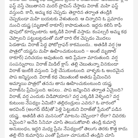
ఫస్ట్ వస్తే చెబుతానని మదర్ ప్రామిస్ చేస్తాడు విరాజ్. మహి ఫస్ట్
వస్తుంది. కానీ, అమ్మ కథ చెప్పడు. తెల్లారిన తర్వాత తండ్రికి
చెప్పకుండా మహి బయటకు వెళుతుంది. ఆ చిన్నారిని ఓ ప్రమాదం
నుంచి యష్ణ (మృణాల్ ఠాకూర్) కాపాడుతుంది. ఇద్దరు కలిసి కాఫీ
షాపులో కూర్చుంటారు. అక్కడికి విరాజ్ వస్తాడు. కంపల్సరీ అమ్మ కథ
చెప్పాలని పట్టుబట్టడంతో మరో దారి లేక చెప్పడం మొదలు
పెడతాడు. విరాజ్ పెద్ద ఫోటోగ్రాఫర్ కాకముందు… అతడికి వర్ష (ఆ
పాత్రలో యష్ణను మహి ఊహించుకుంటుంది – అంటే మృణాల్
ఠాకూర్) పరిచయం అవుతుంది. అది ప్రేమగా మారుతుంది. వర్ష
సంపన్నురాలు. విరాజ్ మిడిల్ క్లాస్. తల్లి చెబుతున్నా వినకుండా
విరాజ్ ఇంటికి వస్తుంది. పెళ్లి చేసుకుంటుంది. వాళ్ళకు ఓ అందమైన
పాప జన్మిస్తుంది. విరాజ్ కథ చెబుతుంటే అతడు ప్రేమించిన
అమ్మాయి పాత్రలో తనను తాను ఊహించుకుంటుంది యష్ణ.
విరాజ్‌ను ప్రేమిస్తుంది. అసలు… పాప జన్మించిన తర్వాత ఏమైంది?
విరాజ్, వర్ష ఎందుకు విడిపోయారు? వర్ష ఎక్కడికి వెళ్ళింది? వర్ష
కుటుంబ నేపథ్యం ఏమిటి? తల్లిదండ్రులు ఎవరు? ఓ వారంలో
అరవింద్ (అంగద్ బేడీ)తో పెళ్లి పెట్టుకుని విరాజ్‌తో ప్రేమలో పడిన
యష్ణ… అతడికి తన మనసులో మాటను చెప్పిందా? లేదా? చివరకు
ఏమైంది? అనేది సినిమా చూసి తెలుసుకోవాలి. తండ్రి కుమార్తె
అనుబంధం, ఇద్దరి మధ్య ప్రేమ నేపథ్యంలో తెలుగు తెరకు కొత్త కాదు.
తల్లి లేని కుమార్తెను ఎంతో ప్రేమగా చూసుకునే తండ్రిని చూసి