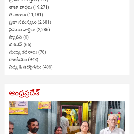
తాజా వార్తలు
(19,271)
తెలంగాణ
(11,181)
ప్రజా సమస్యలు
(2,681)
ప్రముఖ వార్తలు
(2,286)
ఫ్యాషన్
(6)
బిజినెస్
(65)
ముఖ్య కథనాలు
(78)
రాజకీయం
(943)
విద్య & ఉద్యోగము
(496)
ఆంధ్రప్రదేశ్