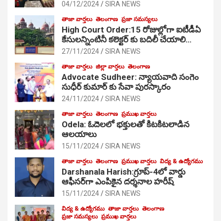
04/12/2024
SIRA NEWS
తాజా వార్తలు
తెలంగాణ
ప్రజా సమస్యలు
High Court Order:15 రోజుల్లోగా ఐటీడీఏ
కేసులన్నింటినీ కలెక్టర్ కు బదిలీ చేయాలి…
27/11/2024
SIRA NEWS
తాజా వార్తలు
జిల్లా వార్తలు
తెలంగాణ
Advocate Sudheer: న్యాయవాది సంగెం
సుధీర్ కుమార్ కు సేవా పురస్కారం
24/11/2024
SIRA NEWS
తాజా వార్తలు
తెలంగాణ
ప్రముఖ వార్తలు
Odela: ఓదెల‌లో భక్తులతో కిటకిటలాడిన
ఆల‌యాలు
15/11/2024
SIRA NEWS
తాజా వార్తలు
తెలంగాణ
ప్రముఖ వార్తలు
విద్య & ఉద్యోగము
Darshanala Harish:గ్రూప్-4లో వార్డు
ఆఫీసర్‌గా ఎంపికైన దర్శనాల హరీష్
15/11/2024
SIRA NEWS
విద్య & ఉద్యోగము
తాజా వార్తలు
తెలంగాణ
ప్రజా సమస్యలు
ప్రముఖ వార్తలు