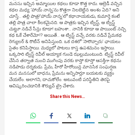
మనసు ఇచ్చిన అమ్మాయిల కథలు కూడా కొత్త కాదు. ఆల్రెడీ వచ్చిన
కథల మధ్య ‘హాయ్ నాన్న’ను కొత్తగా నిలబెట్టిన అంశం ఏది? అని
చూస్తే… తల్లి పాత్ర!’హాయ్ నాన్న’లో కథానాయకుడు, కుమార్తె కంటే
తల్లి పాత్ర చాలా కీలకమైనది. ఆ పాత్రకు ఇచ్చిన ట్విస్ట్, ఆ ట్విస్ట్
చుట్టూ నడిచే సీన్లు కూడా! బహుశా… నానికి కూడా ఆ పాయింట్ నచ్చి
కథ ఓకే చేశారేమో!? అయితే… ఆ ట్విస్ట్ వచ్చే వరకు నడిచే ప్రేమకథ
రెగ్యులర్ & రొటీన్ అనిపిస్తుంది. ఒక దశలో ‘సారొచ్చారు’ ఛాయలు
సైతం కనిపిస్తాయి. మధ్యలో పాటలు కాస్త ఉపశమనం ఇస్తాయి.
ఒక్కసారి ట్విస్ట్ రివీల్ అయ్యాక గుండె ఝల్లుమంటుంది. ట్విస్ట్ రివీల్
చేసిన తర్వాత నుంచి ముగింపు వరకు కాస్తో కూస్తో ఆసక్తిగా కథను
నడిపాడు దర్శకుడు. ప్రేమ, హీరో హీరోయిన్ల మానసిక సంఘర్షణ.
మన మనసులో బాధను, ప్రేమను అన్నిసార్లూ బయటకు వ్యక్తం
చేయలేం. అలాగని, దాచుకోలేం. అటువంటి పరిస్థితిని తెరపై
ఆవిష్కరించడానికి శౌర్యువ్ ట్రై చేశారు.
Share this News…