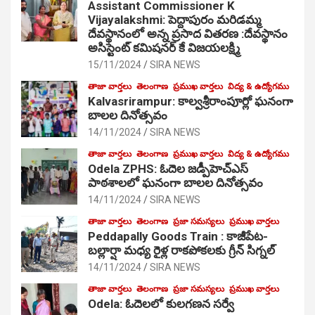
Assistant Commissioner K
Vijayalakshmi: పెద్దాపురం మరిడమ్మ
దేవస్థానంలో అన్న ప్రసాద వితరణ :దేవస్థానం
అసిస్టెంట్ కమిషనర్ కే విజయలక్ష్మి
15/11/2024
SIRA NEWS
తాజా వార్తలు
తెలంగాణ
ప్రముఖ వార్తలు
విద్య & ఉద్యోగము
Kalvasrirampur: కాల్వశ్రీరాంపూర్లో ఘనంగా
బాలల దినోత్సవం
14/11/2024
SIRA NEWS
తాజా వార్తలు
తెలంగాణ
ప్రముఖ వార్తలు
విద్య & ఉద్యోగము
Odela ZPHS: ఓదెల జ‌డ్పీహెచ్ఎస్
పాఠ‌శాల‌లో ఘనంగా బాలల దినోత్సవం
14/11/2024
SIRA NEWS
తాజా వార్తలు
తెలంగాణ
ప్రజా సమస్యలు
ప్రముఖ వార్తలు
Peddapally Goods Train : కాజీపేట-
బల్లార్షా మధ్య రైళ్ల రాకపోకలకు గ్రీన్ సిగ్నల్
14/11/2024
SIRA NEWS
తాజా వార్తలు
తెలంగాణ
ప్రజా సమస్యలు
ప్రముఖ వార్తలు
Odela: ఓదెలలో కులగణన సర్వే