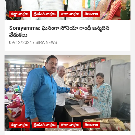
జిల్లా వార్తలు
ట్రేండింగ్ వార్తలు
తాజా వార్తలు
తెలంగాణ
Soniyamma: ఘ‌నంగా సోనియా గాంధీ జ‌న్మ‌దిన
వేడుక‌లు
09/12/2024
SIRA NEWS
జిల్లా వార్తలు
ట్రేండింగ్ వార్తలు
తాజా వార్తలు
తెలంగాణ