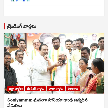
ట్రేండింగ్ వార్తలు
జిల్లా వార్తలు
ట్రేండింగ్ వార్తలు
తాజా వార్తలు
తెలంగాణ
Soniyamma: ఘ‌నంగా సోనియా గాంధీ జ‌న్మ‌దిన
వేడుక‌లు