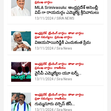
ప్రముఖ వార్తలు
MLA Srinivasulu: ఆంధ్రప్రదేశ్ అసెంబ్లీ
విప్ గా రాయదుర్గం ఎమ్మెల్యే శ్రీనివాసులు
13/11/2024
SIRA NEWS
ఆంధ్రప్రదేశ్
ట్రేండింగ్ వార్తలు
తాజా వార్తలు
ప్రజా సమస్యలు
ప్రముఖ వార్తలు
విజయసాయిరెడ్డికి ఎందుకంత ప్రేమ
13/11/2024
Sira News
ఆంధ్రప్రదేశ్
ట్రేండింగ్ వార్తలు
తాజా వార్తలు
ప్రముఖ వార్తలు
రాజకీయం
వైసీపీ ఎమ్మెల్యేల యూ టర్న్…
13/11/2024
Sira News
ఆంధ్రప్రదేశ్
ట్రేండింగ్ వార్తలు
తాజా వార్తలు
ప్రజా సమస్యలు
రాజకీయం
గుమ్మనూరు వర్సెస్ జేసీ…
13/11/2024
Sira News