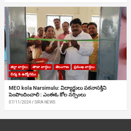
జిల్లా వార్తలు
తాజా వార్తలు
తెలంగాణ
ప్రముఖ వార్తలు
విద్య & ఉద్యోగము
MEO kola Narsimulu: విద్యార్థులు పఠ‌నాసక్తిని
పెంపొందించాలి : ఎంఈఓ కోల నర్సింలు
07/11/2024
SIRA NEWS