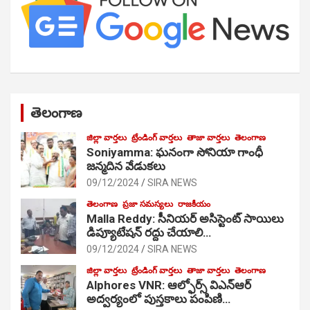
తెలంగాణ
జిల్లా వార్తలు
ట్రేండింగ్ వార్తలు
తాజా వార్తలు
తెలంగాణ
Soniyamma: ఘ‌నంగా సోనియా గాంధీ
జ‌న్మ‌దిన వేడుక‌లు
09/12/2024
SIRA NEWS
తెలంగాణ
ప్రజా సమస్యలు
రాజకీయం
Malla Reddy: సీనియర్ అసిస్టెంట్ సాయిలు
డిప్యూటేషన్ రద్దు చేయాలి…
09/12/2024
SIRA NEWS
జిల్లా వార్తలు
ట్రేండింగ్ వార్తలు
తాజా వార్తలు
తెలంగాణ
Alphores VNR: ఆల్ఫోర్స్ విఎన్ఆర్
అద్వర్యంలో పుస్తకాలు పంపిణి…