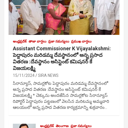
ఆంధ్రప్రదేశ్
తాజా వార్తలు
ప్రజా సమస్యలు
ప్రముఖ వార్తలు
Assistant Commissioner K Vijayalakshmi:
పెద్దాపురం మరిడమ్మ దేవస్థానంలో అన్న ప్రసాద
వితరణ :దేవస్థానం అసిస్టెంట్ కమిషనర్ కే
విజయలక్ష్మి
15/11/2024
SIRA NEWS
సిరాన్యూస్, సామర్లకోట పెద్దాపురం మరిడమ్మ దేవస్థానంలో
అన్న ప్రసాద వితరణ :దేవస్థానం అసిస్టెంట్ కమిషనర్ కే
విజయలక్ష్మి * చెక్కును అందజేసిన సామర్లకోట సిరాన్యూస్
రిపోర్టర్ పెద్దాపురం పట్టణంలో వెలసిన మరిటమ్మ అమ్మవారి
ఆలయంలో అన్న ప్రసాద వితరణ కార్యక్రమాన్ని శుక్రవారం…
ఆంధ్రప్రదేశ్
తెలంగాణ
ప్రజా సమస్యలు