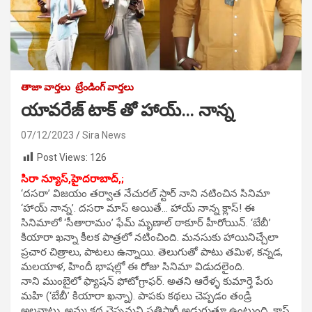
తాజా వార్తలు
ట్రేండింగ్ వార్తలు
యావరేజ్ టాక్ తో హాయ్… నాన్న
07/12/2023
Sira News
Post Views:
126
సిరా న్యూస్,
హైదరాబాద్,;
‘దసరా’ విజయం తర్వాత నేచురల్ స్టార్ నాని నటించిన సినిమా
‘హాయ్ నాన్న’. దసరా మాస్ అయితే… హాయ్ నాన్న క్లాస్! ఈ
సినిమాలో ‘సీతారామం’ ఫేమ్ మృణాల్ ఠాకూర్ హీరోయిన్. ‘బేబీ’
కియారా ఖన్నా కీలక పాత్రలో నటించింది. మనసుకు హాయినిచ్చేలా
ప్రచార చిత్రాలు, పాటలు ఉన్నాయి. తెలుగుతో పాటు తమిళ, కన్నడ,
మలయాళ, హిందీ భాషల్లో ఈ రోజు సినిమా విడుదలైంది.
నాని ముంబైలో ఫ్యాషన్ ఫోటోగ్రాఫర్. అతని ఆరేళ్ళ కుమార్తె పేరు
మహి (‘బేబీ’ కియారా ఖన్నా). పాపకు కథలు చెప్పడం తండ్రి
అలవాటు. అమ్మ కథ చెప్పమని ప్రతిసారీ అడుగుతూ ఉంటుంది. క్లాస్