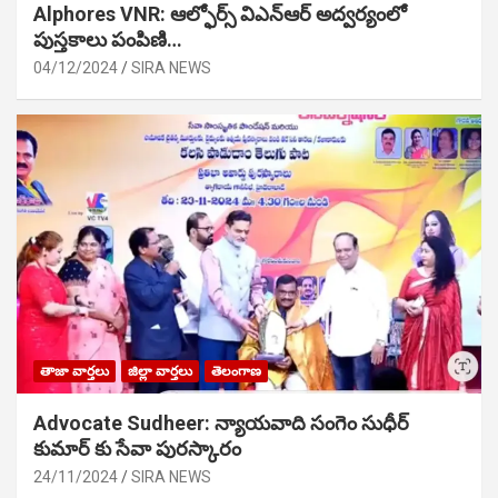
Alphores VNR: ఆల్ఫోర్స్ విఎన్ఆర్ అద్వర్యంలో
పుస్తకాలు పంపిణి…
04/12/2024
SIRA NEWS
తాజా వార్తలు
జిల్లా వార్తలు
తెలంగాణ
Advocate Sudheer: న్యాయవాది సంగెం సుధీర్
కుమార్ కు సేవా పురస్కారం
24/11/2024
SIRA NEWS