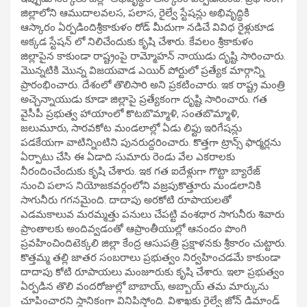
జిల్లాలోని ఆముదాలవలస, పలాస, రైల్వే స్టేషన్లు అభివృద్ధికి
ఆస్కారం ఏర్పడిందిశ్రీకాకుళం రోడ్ మీదుగా నడిచే వివిధ రైళ్లుకూడ
అక్కడ స్టేషన్ లో నిలిచేందుకు కృషి చేశారు. కేవలం శ్రీకాకుళం
జిల్లాపైన కాకుండా రాష్ట్రంపై రామ్మోహన్ నాయుడు దృష్టి సారించారు.
మొన్నటికి మొన్న విజయవాడ ఎయిర్ పోర్టులో ప్రత్యేక మార్గాన్ని
ప్రారంభించారు. దేశంలో తొలిసారి అని ప్రకటించారు. ఇక రాష్ట్ర మంత్రి
అచ్చెన్నాయుడు కూడా జిల్లాపై ప్రత్యేకంగా దృష్టి సారించారు. గత
వైసీపీ ప్రభుత్వ హాయాంలో కొటబొమ్మాళి, సంతబొమ్మాళి,
జలుమూరు, సారవకోట మండలాల్లో ఏడు లిఫ్టు ఇరిగేషన్లు
పడకేయగా వాటిన్నింటిని పునరుద్దరించారు. కొత్తగా ట్రాన్స్ ఫార్మర్లను
ఏర్పాటు చేసి ఈ ఏడాది సుమారు రెండు వేల ఎకరాలకు
నీరందించేందుకు కృషి చేశారు. ఇక గత ఐదేళ్లుగా గొట్టా బ్యారేజ్
నుంచి పలాస నియోజకవర్గంలోని వజ్రపుకొత్తూరు మండలానికి
సాగునీరు గగనమైంది. దాదాపు అరకోటి రూపాయలతో
ఎడమకాలువ మరమ్మత్తు పనులు చేపట్టి వంశధార సాగునీరు శివారు
ప్రాంతాలకు అందివ్వడంతో ఆప్రాంతీయుల్లో ఆనందం పొంగి
ప్రవహించిందిటెక్కలి జిల్లా కేంద్ర ఆసుపత్రి ప్రక్షాళనకు శ్రీకారం చుట్టారు.
కొత్తమ్మ తల్లి జాతర సంబరాలు ప్రభుత్వం నిర్వహించడమే కాకుండా
దాదాపు కోటి రూపాయలు మంజూరుకు కృషి చేశారు. ఇలా ప్రభుత్వం
ఏర్పడిన తొలి వందరోజుల్లో బాబాయ్, అబ్బాయ్ తమ మార్కును
చూపించారని స్థానికంగా వినిపిస్తోంది. విశాఖకు రైల్వే జోన్ డిమాండ్