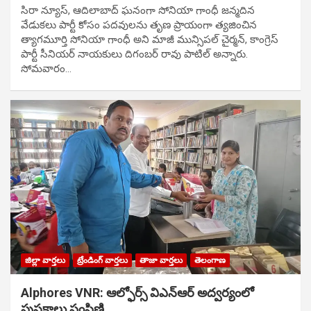
సిరా న్యూస్, ఆదిలాబాద్ ఘ‌నంగా సోనియా గాంధీ జ‌న్మ‌దిన
వేడుక‌లు పార్టీ కోసం ప‌ద‌వుల‌ను తృణ ప్రాయంగా త్య‌జించిన
త్యాగమూర్తి సోనియా గాంధీ అని మాజీ మున్సిప‌ల్ చైర్మ‌న్, కాంగ్రెస్
పార్టీ సీనియ‌ర్ నాయ‌కులు దిగంబ‌ర్ రావు పాటిల్ అన్నారు.
సోమవారం…
జిల్లా వార్తలు
ట్రేండింగ్ వార్తలు
తాజా వార్తలు
తెలంగాణ
Alphores VNR: ఆల్ఫోర్స్ విఎన్ఆర్ అద్వర్యంలో
పుస్తకాలు పంపిణి…