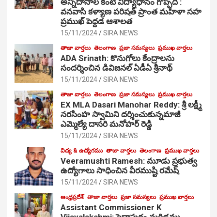
అన్నిదానాల కంటే విద్యాధానం గొప్పది :
వనవాసి కళ్యాణ పరిషత్ ప్రాంత మహిళా సహ
ప్రముఖ్ పెద్దడ ఆశాలత
15/11/2024
SIRA NEWS
తాజా వార్తలు
తెలంగాణ
ప్రజా సమస్యలు
ప్రముఖ వార్తలు
ADA Srinath: కొనుగోలు కేంద్రాల‌ను
సంద‌ర్శించిన డివిజనల్ ఏడీఏ శ్రీనాథ్
15/11/2024
SIRA NEWS
తాజా వార్తలు
తెలంగాణ
ప్రజా సమస్యలు
ప్రముఖ వార్తలు
EX MLA Dasari Manohar Reddy: శ్రీ లక్ష్మీ
నరసింహ స్వామిని దర్శించుకున్నమాజీ
ఎమ్మెల్యే దాసరి మనోహర్ రెడ్డి
15/11/2024
SIRA NEWS
విద్య & ఉద్యోగము
తాజా వార్తలు
తెలంగాణ
ప్రముఖ వార్తలు
Veeramushti Ramesh: మూడు ప్రభుత్వ
ఉద్యోగాలు సాధించిన వీరముష్టి రమేష్
15/11/2024
SIRA NEWS
ఆంధ్రప్రదేశ్
తాజా వార్తలు
ప్రజా సమస్యలు
ప్రముఖ వార్తలు
Assistant Commissioner K
Vijayalakshmi: పెద్దాపురం మరిడమ్మ