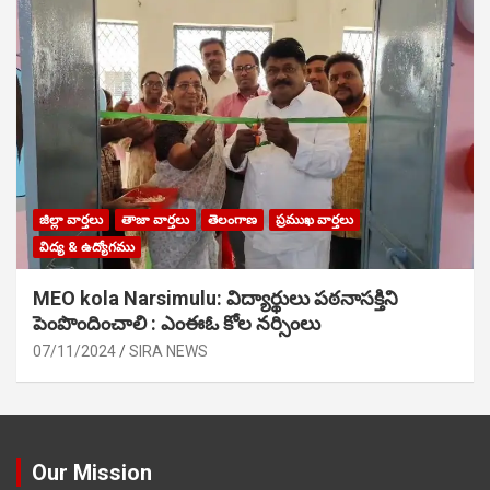
జిల్లా వార్తలు
తాజా వార్తలు
తెలంగాణ
ప్రముఖ వార్తలు
విద్య & ఉద్యోగము
MEO kola Narsimulu: విద్యార్థులు పఠ‌నాసక్తిని
పెంపొందించాలి : ఎంఈఓ కోల నర్సింలు
07/11/2024
SIRA NEWS
Our Mission