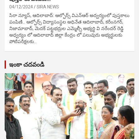
04/12/2024
SIRA NEWS
సిరా న్యూస్, ఆదిలాబాద్: ఆల్ఫోర్స్ విఎన్ఆర్ అద్వర్యంలో పుస్తకాలు
పంపిణి… ఆల్ఫోర్స్ విద్యాసంస్థల అధినేత ఆదిలాబాద్, కరీంనగర్,
నిజామాబాద్, మెదక్ పట్టభద్రుల ఎమ్మెల్సీ అభ్యర్థి వి నరేందర్ రెడ్డి
అధ్వర్యం లో ఆదిలాబాద్ జిల్లా కేంద్రం లో పలువురు అభ్యర్థులకు
పోటిప‌రీక్ష‌ల‌కు…
ఇంకా చదవండి