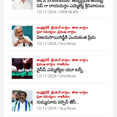
MLA Srinivasulu: ఆంధ్రప్రదేశ్ అసెంబ్లీ
విప్ గా రాయదుర్గం ఎమ్మెల్యే శ్రీనివాసులు
13/11/2024
SIRA NEWS
ఆంధ్రప్రదేశ్
ట్రేండింగ్ వార్తలు
తాజా వార్తలు
ప్రజా సమస్యలు
ప్రముఖ వార్తలు
విజయసాయిరెడ్డికి ఎందుకంత ప్రేమ
13/11/2024
Sira News
ఆంధ్రప్రదేశ్
ట్రేండింగ్ వార్తలు
తాజా వార్తలు
ప్రముఖ వార్తలు
రాజకీయం
వైసీపీ ఎమ్మెల్యేల యూ టర్న్…
13/11/2024
Sira News
ఆంధ్రప్రదేశ్
ట్రేండింగ్ వార్తలు
తాజా వార్తలు
ప్రజా సమస్యలు
రాజకీయం
గుమ్మనూరు వర్సెస్ జేసీ…
13/11/2024
Sira News