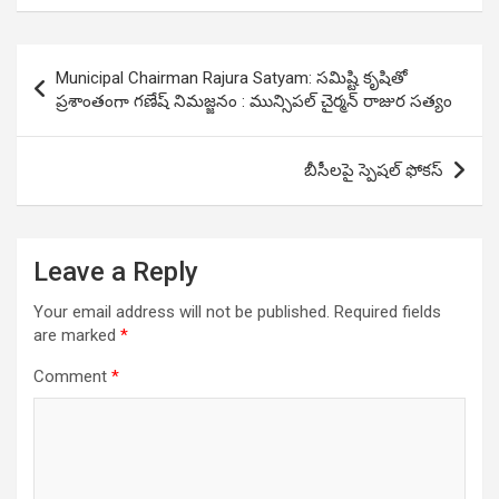
Post
Municipal Chairman Rajura Satyam: సమిష్టి కృషితో
navigation
ప్రశాంతంగా గణేష్ నిమజ్జనం : మున్సిపల్ చైర్మన్ రాజుర సత్యం
బీసీలపై స్పెషల్ ఫోకస్
Leave a Reply
Your email address will not be published.
Required fields
are marked
*
Comment
*