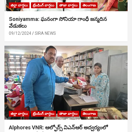
జిల్లా వార్తలు
ట్రేండింగ్ వార్తలు
తాజా వార్తలు
తెలంగాణ
Soniyamma: ఘ‌నంగా సోనియా గాంధీ జ‌న్మ‌దిన
వేడుక‌లు
09/12/2024
SIRA NEWS
జిల్లా వార్తలు
ట్రేండింగ్ వార్తలు
తాజా వార్తలు
తెలంగాణ
Alphores VNR: ఆల్ఫోర్స్ విఎన్ఆర్ అద్వర్యంలో