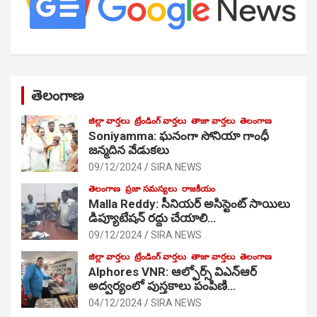
తెలంగాణ
జిల్లా వార్తలు
ట్రేండింగ్ వార్తలు
తాజా వార్తలు
తెలంగాణ
Soniyamma: ఘ‌నంగా సోనియా గాంధీ
జ‌న్మ‌దిన వేడుక‌లు
09/12/2024
SIRA NEWS
తెలంగాణ
ప్రజా సమస్యలు
రాజకీయం
Malla Reddy: సీనియర్ అసిస్టెంట్ సాయిలు
డిప్యూటేషన్ రద్దు చేయాలి…
09/12/2024
SIRA NEWS
జిల్లా వార్తలు
ట్రేండింగ్ వార్తలు
తాజా వార్తలు
తెలంగాణ
Alphores VNR: ఆల్ఫోర్స్ విఎన్ఆర్
అద్వర్యంలో పుస్తకాలు పంపిణి…
04/12/2024
SIRA NEWS