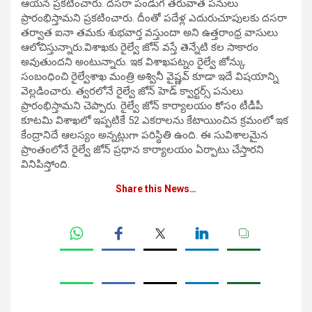
ఆయన ప్రకటించారు. దసరా పండుగ తరువాత పనులు
ప్రారంభిస్తామని ప్రకటించారు. దీంతో పదేళ్ల ఎదురుచూపులకు దసరా
తర్వాత ఐనా తమకు శుభవార్త వస్తుందా అని ఉత్తరాంధ్ర వాసులు
ఆలోచిస్తున్నారు.విశాఖకు రైల్వే జోన్ వస్తే తెన్నేటి కల సాకారం
అవుతుందని అంటున్నారు. ఇక విశాఖపట్నం రైల్వే జోన్కు
సంబంధించి రైల్వేశాఖ మంత్రి అశ్వినీ వైష్ణవ్ కూడా ఇదే విషయాన్ని
వెల్లడించారు. త్వరలోనే రైల్వే జోన్ హెడ్ క్వార్టర్స్ పనులు
ప్రారంభిస్తామని చెప్పారు. రైల్వే జోన్ కార్యాలయం కోసం టీడీపీ
కూటమి విశాఖలో ఇప్పటికే 52 ఎకరాలను కేటాయించిన క్రమంలో ఇక
కేంద్రానిదే ఆలస్యం అన్నట్లుగా పరిస్థితి ఉంది. ఈ సువిశాలమైన
ప్రాంతంలోనే రైల్వే జోన్ ప్రధాన కార్యాలయం ఏర్పాటు చేస్తారని
వినిపిస్తోంది.
Share this News…