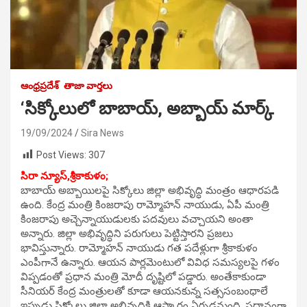
ఆంధ్రప్రదేశ్
తాజా వార్తలు
‘సిక్కోలులో బాబాయ్, అబ్బాయ్ మార్క్
19/09/2024
Sira News
Post Views:
307
సిరా న్యూస్,శ్రీకాకుళం;
బాబాయ్ అబ్బాయిలపై సిక్కోలు జిల్లా అభివృద్ధి మంత్రం ఆధారపడి
ఉంది. కేంద్ర మంత్రి కింజరాపు రామ్మోహన్ నాయుడు, ఏపీ మంత్రి
కింజరాపు అచ్చెన్నాయుడులకు పదవులు వచ్చాయని అంతా
అన్నారు. జిల్లా అభివృద్ధిని పరుగులు పెట్టిస్తారని ప్రజలు
భావిస్తున్నారు. రామ్మోహన్ నాయుడు గత పదేళ్లుగా శ్రీకాకుళం
ఎంపీగానే ఉన్నారు. ఆయన పార్లమెంటులో వివిధ సమస్యలపై గళం
విప్పడంతో ప్రధాన మంత్రి మోదీ దృష్టిలో పడ్డారు. అంతేకాకుండా
సీనియర్ కేంద్ర మంత్రులతో కూడా ఆయనకున్న సత్ససంబంధాలే
ఇప్పుడు సిక్కోలు జిల్లా అభివృద్ధికి ఆస్కారం ఏర్పడనుంది. ప్రధానంగా