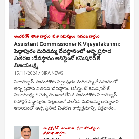
ఆంధ్రప్రదేశ్
తాజా వార్తలు
ప్రజా సమస్యలు
ప్రముఖ వార్తలు
Assistant Commissioner K Vijayalakshmi:
పెద్దాపురం మరిడమ్మ దేవస్థానంలో అన్న ప్రసాద
వితరణ :దేవస్థానం అసిస్టెంట్ కమిషనర్ కే
విజయలక్ష్మి
15/11/2024
SIRA NEWS
సిరాన్యూస్, సామర్లకోట పెద్దాపురం మరిడమ్మ దేవస్థానంలో
అన్న ప్రసాద వితరణ :దేవస్థానం అసిస్టెంట్ కమిషనర్ కే
విజయలక్ష్మి * చెక్కును అందజేసిన సామర్లకోట సిరాన్యూస్
రిపోర్టర్ పెద్దాపురం పట్టణంలో వెలసిన మరిటమ్మ అమ్మవారి
ఆలయంలో అన్న ప్రసాద వితరణ కార్యక్రమాన్ని శుక్రవారం…
ఆంధ్రప్రదేశ్
తెలంగాణ
ప్రజా సమస్యలు
ప్రముఖ వార్తలు