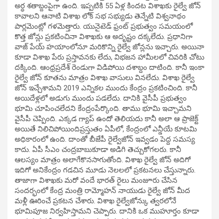
అర్ధ శతాబ్దంపైగా ఉంది. ఇప్పటికి 55 ఏళ్ల కిందట విశాఖకు రైల్వే జోన్
కావాలని ఆనాటి విశాఖ లోక్ సభ సభ్యుడు తెన్నేటి విశ్వనాథం
పార్లమెంట్లో గళమెత్తారు. యునైటెడ్ ఫ్రంట్ ప్రభుత్వం సమయంలో
కొత్త జోన్లు ప్రకటించినా విశాఖకు ఆ అదృష్టం దక్కలేదు. ప్రధానిగా
వాజ్ పేయ్ హయాంలోనూ మరికొన్ని రైల్వే జోన్లను ఇచ్చారు. అయినా
కూడా విశాఖ పేరు ప్రస్తావనకు లేదు, విభజన హామీలలో చివరికి చోటు
దక్కింది. ఆంధ్రప్రదేశ్ రెండుగా విడిపోయి దశాబ్దం దాటింది. కానీ ఇంకా
రైల్వే జోన్ కూతను మాత్రం విశాఖ వాసులు వినలేదు. విశాఖ రైల్వే
జోన్ ఇచ్చేశామని 2019 ఎన్నికల ముందు కేంద్రం ప్రకటించింది. కానీ
అయిదేళ్లలో అడుగు ముందు పడలేదు. దానికి వైసీపీ ప్రభుత్వం
భూమి చూపించలేదని కేంద్రంపేర్కొంది. తాము భూమి ఇచ్చామని
వైసీపీ చెప్పింది. ఎక్కడ గ్యాప్ ఉందో తెలియదు కానీ అలా ఆ ప్రాజెక్ట్
అయితే నిలిచిపోయిందిప్రస్తుతం ఏపీలో, కేంద్రంలో ఎన్డీయే కూటమి
అధికారంలో ఉంది. దాంతో బీజేపీ రైల్వేజోన్ ఇవ్వడం పెద్ద సమస్య
కాదు. ఏపీ సీఎం చంద్రబాబుకూడా అడిగి తెచ్చుకోగలరు. కానీ
ఆలస్యం మాత్రం అలాగేకొనసాగుతోంది. విశాఖ రైల్వే జోన్ అదిగో
ఇదిగో అనికేంద్రం గడచిన మూడు నెలలలో ప్రకటనలు చేస్తున్నారు.
తాజాగా విశాఖకు మరో వందే భారత్ రైలు మంజూరు చేసిన
సందర్భంలో కేంద్ర మంత్రి రామ్మోహన్ నాయుడు రైల్వే జోన్ మీద
మళ్లీ ఊరించే ప్రకటన చేశారు. విశాఖ రైల్వేజోన్కు త్వరలోనే
భూమిపూజ నిర్వహిస్తామని చెప్పారు. దానికి ఒక ముహూర్తం కూడా