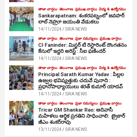
తాజా వార్తలు
తెలంగాణ
ప్రముఖ వార్తలు
విద్య & ఉద్యోగము
Sankarapatnam: శంకరపట్నంలో జవహర్
లాల్ నెహ్రూ జయంతి వేడుకలు
14/11/2024
SIRA NEWS
తాజా వార్తలు
తెలంగాణ
ప్రజా సమస్యలు
ప్రముఖ వార్తలు
CI Faninder: మిస్టర్ టి రెస్టారెంట్ దొంగతనం
కేసులో ఇద్దరి అరెస్ట్ : సీఐ ఫణిందర్
14/11/2024
SIRA NEWS
తాజా వార్తలు
తెలంగాణ
ప్రముఖ వార్తలు
విద్య & ఉద్యోగము
Principal Sarath Kumar Yadav : పిల్లల
ఉజ్వల భవిష్యత్తుకు చదువే పునాది :
ప్రధానోపాధ్యాయులు శరత్ కుమార్ యాదవ్
14/11/2024
SIRA NEWS
తాజా వార్తలు
తెలంగాణ
ప్రజా సమస్యలు
ప్రముఖ వార్తలు
Tricar GM Shankar Rao: ఆదివాసీ
మహిళలు ఆర్థిక ప్రగతిని సాధించాలి: ట్రైకార్
జీఎం శంకర్‌రావు
13/11/2024
SIRA NEWS