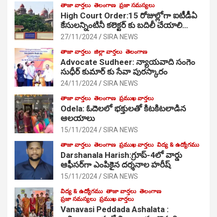
తాజా వార్తలు
తెలంగాణ
ప్రజా సమస్యలు
High Court Order:15 రోజుల్లోగా ఐటీడీఏ
కేసులన్నింటినీ కలెక్టర్ కు బదిలీ చేయాలి…
27/11/2024
SIRA NEWS
తాజా వార్తలు
జిల్లా వార్తలు
తెలంగాణ
Advocate Sudheer: న్యాయవాది సంగెం
సుధీర్ కుమార్ కు సేవా పురస్కారం
24/11/2024
SIRA NEWS
తాజా వార్తలు
తెలంగాణ
ప్రముఖ వార్తలు
Odela: ఓదెల‌లో భక్తులతో కిటకిటలాడిన
ఆల‌యాలు
15/11/2024
SIRA NEWS
తాజా వార్తలు
తెలంగాణ
ప్రముఖ వార్తలు
విద్య & ఉద్యోగము
Darshanala Harish:గ్రూప్-4లో వార్డు
ఆఫీసర్‌గా ఎంపికైన దర్శనాల హరీష్
15/11/2024
SIRA NEWS
విద్య & ఉద్యోగము
తాజా వార్తలు
తెలంగాణ
ప్రజా సమస్యలు
ప్రముఖ వార్తలు
Vanavasi Peddada Ashalata :