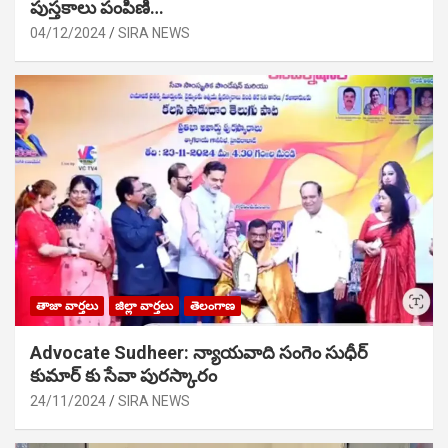
పుస్తకాలు పంపిణి…
04/12/2024
SIRA NEWS
తాజా వార్తలు
జిల్లా వార్తలు
తెలంగాణ
Advocate Sudheer: న్యాయవాది సంగెం సుధీర్
కుమార్ కు సేవా పురస్కారం
24/11/2024
SIRA NEWS