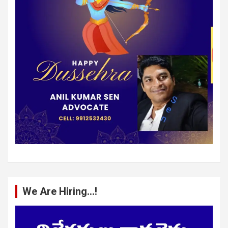
We Are Hiring…!