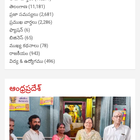
తెలంగాణ
(11,181)
ప్రజా సమస్యలు
(2,681)
ప్రముఖ వార్తలు
(2,286)
ఫ్యాషన్
(6)
బిజినెస్
(65)
ముఖ్య కథనాలు
(78)
రాజకీయం
(943)
విద్య & ఉద్యోగము
(496)
ఆంధ్రప్రదేశ్