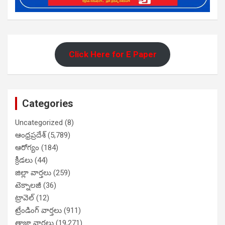
Click Here for E Paper
Categories
Uncategorized
(8)
ఆంధ్రప్రదేశ్
(5,789)
ఆరోగ్యం
(184)
క్రీడలు
(44)
జిల్లా వార్తలు
(259)
టెక్నాలజీ
(36)
ట్రావెల్
(12)
ట్రేండింగ్ వార్తలు
(911)
తాజా వార్తలు
(19,271)