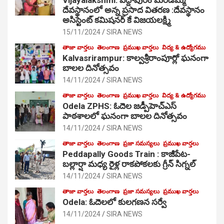
దేవస్థానంలో అన్న ప్రసాద వితరణ :దేవస్థానం
అసిస్టెంట్ కమిషనర్ కే విజయలక్ష్మి
15/11/2024
SIRA NEWS
తాజా వార్తలు
తెలంగాణ
ప్రముఖ వార్తలు
విద్య & ఉద్యోగము
Kalvasrirampur: కాల్వశ్రీరాంపూర్లో ఘనంగా
బాలల దినోత్సవం
14/11/2024
SIRA NEWS
తాజా వార్తలు
తెలంగాణ
ప్రముఖ వార్తలు
విద్య & ఉద్యోగము
Odela ZPHS: ఓదెల జ‌డ్పీహెచ్ఎస్
పాఠ‌శాల‌లో ఘనంగా బాలల దినోత్సవం
14/11/2024
SIRA NEWS
తాజా వార్తలు
తెలంగాణ
ప్రజా సమస్యలు
ప్రముఖ వార్తలు
Peddapally Goods Train : కాజీపేట-
బల్లార్షా మధ్య రైళ్ల రాకపోకలకు గ్రీన్ సిగ్నల్
14/11/2024
SIRA NEWS
తాజా వార్తలు
తెలంగాణ
ప్రజా సమస్యలు
ప్రముఖ వార్తలు
Odela: ఓదెలలో కులగణన సర్వే
14/11/2024
SIRA NEWS