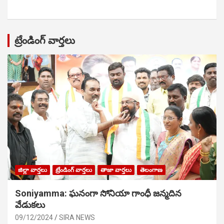
ట్రేండింగ్ వార్తలు
జిల్లా వార్తలు
ట్రేండింగ్ వార్తలు
తాజా వార్తలు
తెలంగాణ
Soniyamma: ఘ‌నంగా సోనియా గాంధీ జ‌న్మ‌దిన
వేడుక‌లు
09/12/2024
SIRA NEWS