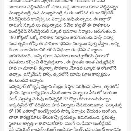
మందికి నియామక పత్రాలు అందించాం. గురుకుల లో మెస్
బకాయిలు చెల్లించడం తో పాటు, అద్దె బకాయిలు కూడా చెల్లిస్తున్నం.
ముఖ్యమంత్రి ,ఉప ముఖ్యమంత్రి రు ఈ ఆలోచన ఈ ఇంటిగ్రేటెడ్
రెసిడెన్షియల్ కాంప్లెక్స్ లు ఏర్పాటు అవుతున్నాయి. ఈ జిల్లాలో
నాలుగు స్కూల్ లు వస్తున్నాయి. 5 వేల కోట్లతో ఈ పాఠశాలల
ఇంటిగ్రేటెడ్ రెసిడెన్షియల్ స్కూల్ భవనాల నిర్మాణం జరుగుతుంది.
180 కోట్లతో ఒక్కో పాఠశాల నిర్మాణం జరుగుతుంది. వచ్చే విద్యా
సంవత్సరం లోపు ఈ పాఠశాల భవనం నిర్మాణం పూర్తి చేస్తాం . అన్ని
రకాల వాతావరణానికి తగిన విధంగా ఈ భవన నిర్మాణం
జరుగుతుంది.. అన్ని రకాల వసతులు అంతర్జాతీయ స్థాయిలో
వసతులు కల్పించి తీర్చిదిద్దుతాం . ఈ ప్రాంతం అంత ఎడ్యుకేషన్
హబ్ గా మారాలి. కస్తూర్బా పాఠశాల ,మోడల్ స్కూల్ ఆ రోజులోనే
తెచ్చాం. ఇన్నోవేషన్ పార్క్ త్వరలోనే భూమి పూజ కార్యక్రమం
ఉంటుందని అన్నారు.
బస్వపూర్ లో కృషి విజ్ఞాన కేంద్రం కి స్థల పరిశీలన చేశాం.. త్వరలోనే
భూమి పూజ కార్యక్రమం చేసుకుంటాం. సర్వాయి పేట లో టూరిజం
హబ్ ,ఎల్లమ్మ చెరువు అభివృద్ధికి 37 కోట్లు కేటాయించుకున్నాం.
అక్కన్నపేట్ లో పరిశ్రమల హబ్ ఏర్పాటు చేసుకుంటున్నాం. ఎల్కతుర్తీ
లో 100 ఎకరాల్లో ఇండస్ట్రియల్ పార్క్ ఏర్పాటు చేయడం జరిగింది.
చాలా కార్యక్రమాలు తీసుకొచ్చే ప్రయత్నం జరుగుతుంది. ప్రభుత్వ
స్థలాలు జాగ్రత్తగా కాపాడుకోవాలి. యంగ్ ఇండియా ఇంటిగ్రేటెడ్
రెసిడెన్షియల్ కాంప్లెక్స్,యంగ్ ఇండియా స్కిల్స్ డెవలప్మెంట్ అకాడమి