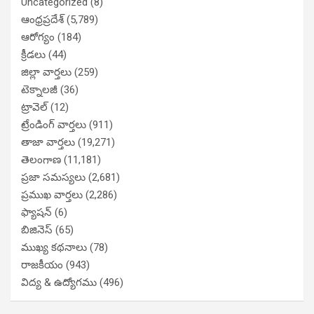
Uncategorized
(8)
ఆంధ్రప్రదేశ్
(5,789)
ఆరోగ్యం
(184)
క్రీడలు
(44)
జిల్లా వార్తలు
(259)
టెక్నాలజీ
(36)
ట్రావెల్
(12)
ట్రేండింగ్ వార్తలు
(911)
తాజా వార్తలు
(19,271)
తెలంగాణ
(11,181)
ప్రజా సమస్యలు
(2,681)
ప్రముఖ వార్తలు
(2,286)
ఫ్యాషన్
(6)
బిజినెస్
(65)
ముఖ్య కథనాలు
(78)
రాజకీయం
(943)
విద్య & ఉద్యోగము
(496)