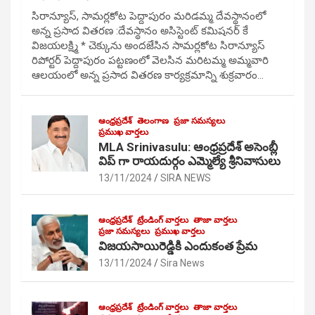
సిరాన్యూస్, సామర్లకోట పెద్దాపురం మరిడమ్మ దేవస్థానంలో
అన్న ప్రసాద వితరణ :దేవస్థానం అసిస్టెంట్ కమిషనర్ కే
విజయలక్ష్మి * చెక్కును అందజేసిన సామర్లకోట సిరాన్యూస్
రిపోర్టర్ పెద్దాపురం పట్టణంలో వెలసిన మరిటమ్మ అమ్మవారి
ఆలయంలో అన్న ప్రసాద వితరణ కార్యక్రమాన్ని శుక్రవారం…
ఆంధ్రప్రదేశ్
తెలంగాణ
ప్రజా సమస్యలు
ప్రముఖ వార్తలు
MLA Srinivasulu: ఆంధ్రప్రదేశ్ అసెంబ్లీ
విప్ గా రాయదుర్గం ఎమ్మెల్యే శ్రీనివాసులు
13/11/2024
SIRA NEWS
ఆంధ్రప్రదేశ్
ట్రేండింగ్ వార్తలు
తాజా వార్తలు
ప్రజా సమస్యలు
ప్రముఖ వార్తలు
విజయసాయిరెడ్డికి ఎందుకంత ప్రేమ
13/11/2024
Sira News
ఆంధ్రప్రదేశ్
ట్రేండింగ్ వార్తలు
తాజా వార్తలు