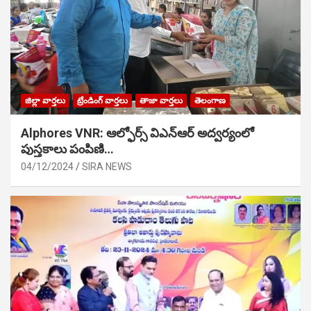
జిల్లా వార్తలు
ట్రేండింగ్ వార్తలు
తాజా వార్తలు
తెలంగాణ
Alphores VNR: ఆల్ఫోర్స్ విఎన్ఆర్ అద్వర్యంలో
పుస్తకాలు పంపిణి…
04/12/2024
SIRA NEWS