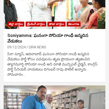
జిల్లా వార్తలు
ట్రేండింగ్ వార్తలు
తాజా వార్తలు
తెలంగాణ
Soniyamma: ఘ‌నంగా సోనియా గాంధీ జ‌న్మ‌దిన
వేడుక‌లు
09/12/2024
SIRA NEWS
సిరా న్యూస్, ఆదిలాబాద్ ఘ‌నంగా సోనియా గాంధీ జ‌న్మ‌దిన
వేడుక‌లు పార్టీ కోసం ప‌ద‌వుల‌ను తృణ ప్రాయంగా త్య‌జించిన
త్యాగమూర్తి సోనియా గాంధీ అని మాజీ మున్సిప‌ల్ చైర్మ‌న్, కాంగ్రెస్
పార్టీ సీనియ‌ర్ నాయ‌కులు దిగంబ‌ర్ రావు పాటిల్ అన్నారు.
సోమవారం…