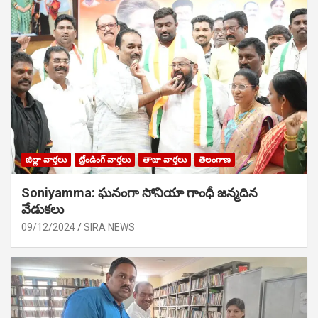
జిల్లా వార్తలు
ట్రేండింగ్ వార్తలు
తాజా వార్తలు
తెలంగాణ
Soniyamma: ఘ‌నంగా సోనియా గాంధీ జ‌న్మ‌దిన
వేడుక‌లు
09/12/2024
SIRA NEWS