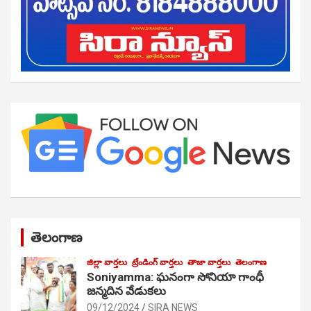
తెలంగాణ
జిల్లా వార్తలు
ట్రేండింగ్ వార్తలు
తాజా వార్తలు
తెలంగాణ
Soniyamma: ఘ‌నంగా సోనియా గాంధీ
జ‌న్మ‌దిన వేడుక‌లు
09/12/2024
SIRA NEWS