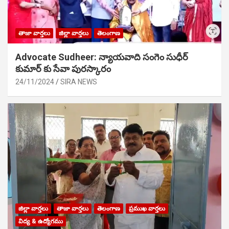
తాజా వార్తలు
జిల్లా వార్తలు
తెలంగాణ
Advocate Sudheer: న్యాయవాది సంగెం సుధీర్
కుమార్ కు సేవా పురస్కారం
24/11/2024
SIRA NEWS
జిల్లా వార్తలు
తాజా వార్తలు
తెలంగాణ
ప్రముఖ వార్తలు
విద్య & ఉద్యోగము