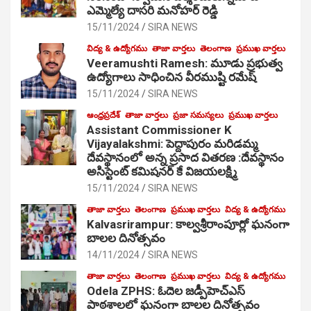
ఎమ్మెల్యే దాసరి మనోహర్ రెడ్డి
15/11/2024
SIRA NEWS
విద్య & ఉద్యోగము
తాజా వార్తలు
తెలంగాణ
ప్రముఖ వార్తలు
Veeramushti Ramesh: మూడు ప్రభుత్వ
ఉద్యోగాలు సాధించిన వీరముష్టి రమేష్
15/11/2024
SIRA NEWS
ఆంధ్రప్రదేశ్
తాజా వార్తలు
ప్రజా సమస్యలు
ప్రముఖ వార్తలు
Assistant Commissioner K
Vijayalakshmi: పెద్దాపురం మరిడమ్మ
దేవస్థానంలో అన్న ప్రసాద వితరణ :దేవస్థానం
అసిస్టెంట్ కమిషనర్ కే విజయలక్ష్మి
15/11/2024
SIRA NEWS
తాజా వార్తలు
తెలంగాణ
ప్రముఖ వార్తలు
విద్య & ఉద్యోగము
Kalvasrirampur: కాల్వశ్రీరాంపూర్లో ఘనంగా
బాలల దినోత్సవం
14/11/2024
SIRA NEWS
తాజా వార్తలు
తెలంగాణ
ప్రముఖ వార్తలు
విద్య & ఉద్యోగము
Odela ZPHS: ఓదెల జ‌డ్పీహెచ్ఎస్
పాఠ‌శాల‌లో ఘనంగా బాలల దినోత్సవం