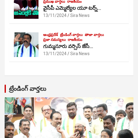
ప్రముఖ వార్తలు
రాజకీయం
వైసీపీ ఎమ్మెల్యేల యూ టర్న్…
13/11/2024
Sira News
ఆంధ్రప్రదేశ్
ట్రేండింగ్ వార్తలు
తాజా వార్తలు
ప్రజా సమస్యలు
రాజకీయం
గుమ్మనూరు వర్సెస్ జేసీ…
13/11/2024
Sira News
ట్రేండింగ్ వార్తలు