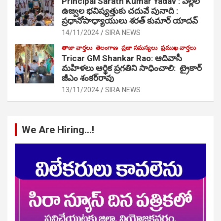
Principal Sarath Kumar Yadav : పిల్లల
ఉజ్వల భవిష్యత్తుకు చదువే పునాది :
ప్రధానోపాధ్యాయులు శరత్ కుమార్ యాదవ్
14/11/2024
SIRA NEWS
తాజా వార్తలు
తెలంగాణ
ప్రజా సమస్యలు
ప్రముఖ వార్తలు
Tricar GM Shankar Rao: ఆదివాసీ
మహిళలు ఆర్థిక ప్రగతిని సాధించాలి: ట్రైకార్
జీఎం శంకర్‌రావు
13/11/2024
SIRA NEWS
We Are Hiring…!