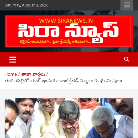
Skip
Saturday, August 8, 2026
to
content
Telugu Online News Daily
SIRA NEWS
Home
తాజా వార్తలు
తంగలపల్లిలో యంగ్ ఇండియా ఇంటిగ్రేటెడ్ స్కూలు కు భూమి పూజ