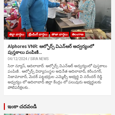
జిల్లా వార్తలు
ట్రేండింగ్ వార్తలు
తాజా వార్తలు
తెలంగాణ
Alphores VNR: ఆల్ఫోర్స్ విఎన్ఆర్ అద్వర్యంలో
పుస్తకాలు పంపిణి…
04/12/2024
SIRA NEWS
సిరా న్యూస్, ఆదిలాబాద్: ఆల్ఫోర్స్ విఎన్ఆర్ అద్వర్యంలో పుస్తకాలు
పంపిణి… ఆల్ఫోర్స్ విద్యాసంస్థల అధినేత ఆదిలాబాద్, కరీంనగర్,
నిజామాబాద్, మెదక్ పట్టభద్రుల ఎమ్మెల్సీ అభ్యర్థి వి నరేందర్ రెడ్డి
అధ్వర్యం లో ఆదిలాబాద్ జిల్లా కేంద్రం లో పలువురు అభ్యర్థులకు
పోటిప‌రీక్ష‌ల‌కు…
ఇంకా చదవండి