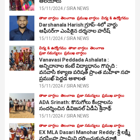
ఆల‌యాలు
15/11/2024
SIRA NEWS
తాజా వార్తలు
తెలంగాణ
ప్రముఖ వార్తలు
విద్య & ఉద్యోగము
Darshanala Harish:గ్రూప్-4లో వార్డు
ఆఫీసర్‌గా ఎంపికైన దర్శనాల హరీష్
15/11/2024
SIRA NEWS
విద్య & ఉద్యోగము
తాజా వార్తలు
తెలంగాణ
ప్రజా సమస్యలు
ప్రముఖ వార్తలు
Vanavasi Peddada Ashalata :
అన్నిదానాల కంటే విద్యాధానం గొప్పది :
వనవాసి కళ్యాణ పరిషత్ ప్రాంత మహిళా సహ
ప్రముఖ్ పెద్దడ ఆశాలత
15/11/2024
SIRA NEWS
తాజా వార్తలు
తెలంగాణ
ప్రజా సమస్యలు
ప్రముఖ వార్తలు
ADA Srinath: కొనుగోలు కేంద్రాల‌ను
సంద‌ర్శించిన డివిజనల్ ఏడీఏ శ్రీనాథ్
15/11/2024
SIRA NEWS
తాజా వార్తలు
తెలంగాణ
ప్రజా సమస్యలు
ప్రముఖ వార్తలు
EX MLA Dasari Manohar Reddy: శ్రీ లక్ష్మీ
నరసింహ స్వామిని దర్శించుకున్నమాజీ