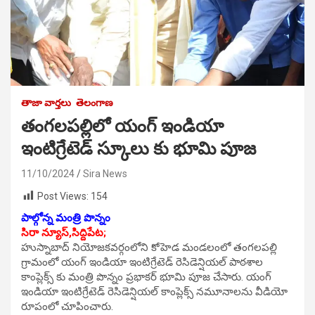
తాజా వార్తలు
తెలంగాణ
తంగలపల్లిలో యంగ్ ఇండియా
ఇంటిగ్రేటెడ్ స్కూలు కు భూమి పూజ
11/10/2024
Sira News
Post Views:
154
పాల్గోన్న మంత్రి పొన్నం
సిరా న్యూస్,సిద్దిపేట;
హుస్నాబాద్ నియోజకవర్గంలోని కోహెడ మండలంలో తంగలపల్లి
గ్రామంలో యంగ్ ఇండియా ఇంటిగ్రేటెడ్ రెసిడెన్షియల్ పాఠశాల
కాంప్లెక్స్ కు మంత్రి పొన్నం ప్రభాకర్ భూమి పూజ చేసారు. యంగ్
ఇండియా ఇంటిగ్రేటెడ్ రెసిడెన్షియల్ కాంప్లెక్స్ నమూనాలను వీడియో
రూపంలో చూపించారు.