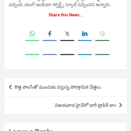
వచ్చింది..యంగ్ ఇండియా స్పోర్ట్స్ స్కూల్ వచ్చిందని అన్నారు.
Share this News…
Post
కొత్త పాలసీతో ముందుకు వస్తున్న పారిశ్రామిక వేత్తలు
navigation
విజయవాడ హైవేలో భారీ ట్రాఫిక్ జాం