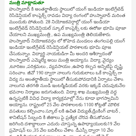
మంత్రి మాట్లాడుతూ
హుస్నాబాద్ కి అంతర్జాతీయ స్థాయిలో యంగ్ ఇండియా ఇంటిగ్రేటెడ్
రెసిడెన్షియల్ కాంప్లెక్స్ రావడం విద్యా రంగంలో హుస్నాబాద్ మరింత
ముందుకు పోతుంది. 28 నియోజకవర్గాల్లో యంగ్ ఇండియా
ఇంటిగ్రేటెడ్ రెసిడెన్షియల్ స్కూల్ కాంప్లెక్స్ లకు ఈరోజు భూమి పూజా
చేయాలని ముఖ్యమంత్రి , ఉప ముఖ్యమంత్రి తెలియజేశారు.
హుస్నాబాద్ నియోజకవర్గం లో కోహెడ మండలం తంగలపల్లి యంగ్
ఇండియా ఇంటిగ్రేటెడ్ రెసిడెన్షియల్ పాఠశాలకు భూమి పూజ
చేసుకున్నాం. విద్యార్థి నాయకుడిగా మీ అందరి ఆశీర్వాదంతో
హుస్నాబాద్ ఎమ్మెల్యే అయి మంత్రి అయ్యాను. విద్యా ,వైద్యం
,టూరిజం ,పరిశ్రమలు , వ్యవసాయం ,ఉపాధి కల్పన అన్నిటిపై దృష్టి
సరించాం. జీవో 190 ద్వారా నాలుగు గురుకులాలు ఒకే కాంప్లెక్స్ గా
విద్య ను అంతర్జాతీయ స్థాయిలో తీసుకుపోవడానికి ఏర్పాటు చేశాం.
నాలుగవ తరగతి నుండి ఇంటర్మీడియట్ వరకు ఇక్కడే చదువుకునేల
భవనాల నిర్మాణం జరుగుతుంది. విద్యా శాఖ ముఖ్యమంత్రి వద్ద
ఉన్నప్పటికీ వివిధ విద్యా కార్యక్రమాల్లో నేను కూడా భాగస్వామిని
అయ్యాను. రాష్ట్రంలో 25 వేల పాఠశాలలకు 1100 కోట్లతో మౌలిక
వసతులు కల్పించాం.స్కూల్ లకి ఉచిత విద్యుత్,డ్రింకింగ్ వాటర్ ,
శానిటేషన్ సిబ్బంది కి జీతాలు పై ప్రత్యేక చొరవ తీసుకోవడం
జరిగింది.దశాబ్దాలుగా ఎదురు చూస్తున్న ఉపాధ్యాయులకు19 వేల
ప్రమోషన్ లు ,35 వేల బదిలీలు చేశాం. డీఎస్సీ ద్వారా 10 వేల