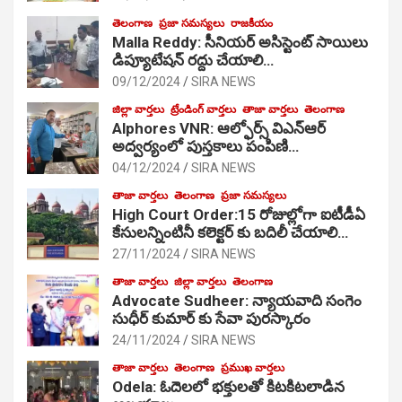
తెలంగాణ
ప్రజా సమస్యలు
రాజకీయం
Malla Reddy: సీనియర్ అసిస్టెంట్ సాయిలు
డిప్యూటేషన్ రద్దు చేయాలి…
09/12/2024
SIRA NEWS
జిల్లా వార్తలు
ట్రేండింగ్ వార్తలు
తాజా వార్తలు
తెలంగాణ
Alphores VNR: ఆల్ఫోర్స్ విఎన్ఆర్
అద్వర్యంలో పుస్తకాలు పంపిణి…
04/12/2024
SIRA NEWS
తాజా వార్తలు
తెలంగాణ
ప్రజా సమస్యలు
High Court Order:15 రోజుల్లోగా ఐటీడీఏ
కేసులన్నింటినీ కలెక్టర్ కు బదిలీ చేయాలి…
27/11/2024
SIRA NEWS
తాజా వార్తలు
జిల్లా వార్తలు
తెలంగాణ
Advocate Sudheer: న్యాయవాది సంగెం
సుధీర్ కుమార్ కు సేవా పురస్కారం
24/11/2024
SIRA NEWS
తాజా వార్తలు
తెలంగాణ
ప్రముఖ వార్తలు
Odela: ఓదెల‌లో భక్తులతో కిటకిటలాడిన