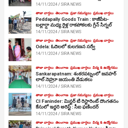
14/11/2024
SIRA NEWS
తాజా వార్తలు
తెలంగాణ
ప్రజా సమస్యలు
ప్రముఖ వార్తలు
Peddapally Goods Train : కాజీపేట-
బల్లార్షా మధ్య రైళ్ల రాకపోకలకు గ్రీన్ సిగ్నల్
14/11/2024
SIRA NEWS
తాజా వార్తలు
తెలంగాణ
ప్రజా సమస్యలు
ప్రముఖ వార్తలు
Odela: ఓదెలలో కులగణన సర్వే
14/11/2024
SIRA NEWS
తాజా వార్తలు
తెలంగాణ
ప్రముఖ వార్తలు
విద్య & ఉద్యోగము
Sankarapatnam: శంకరపట్నంలో జవహర్
లాల్ నెహ్రూ జయంతి వేడుకలు
14/11/2024
SIRA NEWS
తాజా వార్తలు
తెలంగాణ
ప్రజా సమస్యలు
ప్రముఖ వార్తలు
CI Faninder: మిస్టర్ టి రెస్టారెంట్ దొంగతనం
కేసులో ఇద్దరి అరెస్ట్ : సీఐ ఫణిందర్
14/11/2024
SIRA NEWS
తాజా వార్తలు
తెలంగాణ
ప్రముఖ వార్తలు
విద్య & ఉద్యోగము