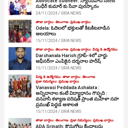
Advocate Sudheer: న్యాయవాది సంగెం
సుధీర్ కుమార్ కు సేవా పురస్కారం
24/11/2024
SIRA NEWS
తాజా వార్తలు
తెలంగాణ
ప్రముఖ వార్తలు
Odela: ఓదెల‌లో భక్తులతో కిటకిటలాడిన
ఆల‌యాలు
15/11/2024
SIRA NEWS
తాజా వార్తలు
తెలంగాణ
ప్రముఖ వార్తలు
విద్య & ఉద్యోగము
Darshanala Harish:గ్రూప్-4లో వార్డు
ఆఫీసర్‌గా ఎంపికైన దర్శనాల హరీష్
15/11/2024
SIRA NEWS
విద్య & ఉద్యోగము
తాజా వార్తలు
తెలంగాణ
ప్రజా సమస్యలు
ప్రముఖ వార్తలు
Vanavasi Peddada Ashalata :
అన్నిదానాల కంటే విద్యాధానం గొప్పది :
వనవాసి కళ్యాణ పరిషత్ ప్రాంత మహిళా సహ
ప్రముఖ్ పెద్దడ ఆశాలత
15/11/2024
SIRA NEWS
తాజా వార్తలు
తెలంగాణ
ప్రజా సమస్యలు
ప్రముఖ వార్తలు
ADA Srinath: కొనుగోలు కేంద్రాల‌ను