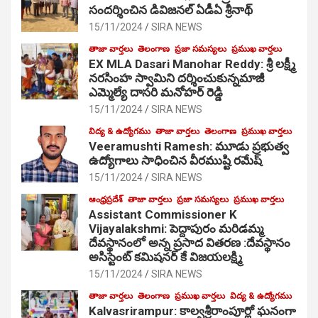
సంద‌ర్శించిన డివిజనల్ ఏడీఏ శ్రీనాథ్
15/11/2024
SIRA NEWS
తాజా వార్తలు
తెలంగాణ
ప్రజా సమస్యలు
ప్రముఖ వార్తలు
EX MLA Dasari Manohar Reddy: శ్రీ లక్ష్మీ
నరసింహ స్వామిని దర్శించుకున్నమాజీ
ఎమ్మెల్యే దాసరి మనోహర్ రెడ్డి
15/11/2024
SIRA NEWS
విద్య & ఉద్యోగము
తాజా వార్తలు
తెలంగాణ
ప్రముఖ వార్తలు
Veeramushti Ramesh: మూడు ప్రభుత్వ
ఉద్యోగాలు సాధించిన వీరముష్టి రమేష్
15/11/2024
SIRA NEWS
ఆంధ్రప్రదేశ్
తాజా వార్తలు
ప్రజా సమస్యలు
ప్రముఖ వార్తలు
Assistant Commissioner K
Vijayalakshmi: పెద్దాపురం మరిడమ్మ
దేవస్థానంలో అన్న ప్రసాద వితరణ :దేవస్థానం
అసిస్టెంట్ కమిషనర్ కే విజయలక్ష్మి
15/11/2024
SIRA NEWS
తాజా వార్తలు
తెలంగాణ
ప్రముఖ వార్తలు
విద్య & ఉద్యోగము
Kalvasrirampur: కాల్వశ్రీరాంపూర్లో ఘనంగా