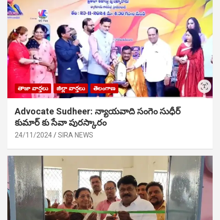
తాజా వార్తలు
జిల్లా వార్తలు
తెలంగాణ
Advocate Sudheer: న్యాయవాది సంగెం సుధీర్
కుమార్ కు సేవా పురస్కారం
24/11/2024
SIRA NEWS