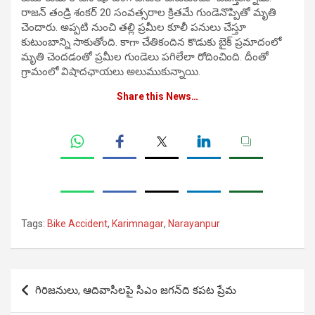
రాజన్‌ తండ్రి శంకర్‌ 20 సంవత్సరాల క్రితమే గుండెనొప్పితో మృతి
చెందారు. అప్పటి నుంచి తల్లి ప్రమీల కూలీ పనులు చేస్తూ
కుటుంబాన్ని సాకుతోంది. కాగా చేతికందిన కొడుకు బైక్‌ ప్రమాదంలో
మృతి చెందడంతో ప్రమీల గుండెలు పగిలేలా రోదించింది. దీంతో
గ్రామంలో విషాదఛాయలు అలుముకున్నాయి.
Share this News…
Tags:
Bike Accident
,
Karimnagar
,
Narayanpur
Post
గిరిజనులు, ఆదివాసీలపై సీఎం జగన్‌ది కపట ప్రేమ
navigation