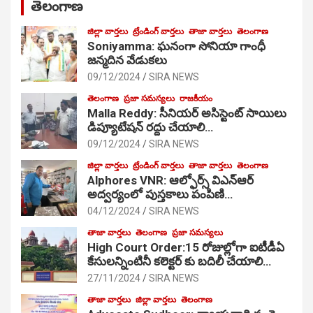
తెలంగాణ
జిల్లా వార్తలు
ట్రేండింగ్ వార్తలు
తాజా వార్తలు
తెలంగాణ
Soniyamma: ఘ‌నంగా సోనియా గాంధీ
జ‌న్మ‌దిన వేడుక‌లు
09/12/2024
SIRA NEWS
తెలంగాణ
ప్రజా సమస్యలు
రాజకీయం
Malla Reddy: సీనియర్ అసిస్టెంట్ సాయిలు
డిప్యూటేషన్ రద్దు చేయాలి…
09/12/2024
SIRA NEWS
జిల్లా వార్తలు
ట్రేండింగ్ వార్తలు
తాజా వార్తలు
తెలంగాణ
Alphores VNR: ఆల్ఫోర్స్ విఎన్ఆర్
అద్వర్యంలో పుస్తకాలు పంపిణి…
04/12/2024
SIRA NEWS
తాజా వార్తలు
తెలంగాణ
ప్రజా సమస్యలు
High Court Order:15 రోజుల్లోగా ఐటీడీఏ
కేసులన్నింటినీ కలెక్టర్ కు బదిలీ చేయాలి…
27/11/2024
SIRA NEWS
తాజా వార్తలు
జిల్లా వార్తలు
తెలంగాణ