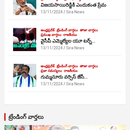
విజయసాయిరెడ్డికి ఎందుకంత ప్రేమ
13/11/2024
Sira News
ఆంధ్రప్రదేశ్
ట్రేండింగ్ వార్తలు
తాజా వార్తలు
ప్రముఖ వార్తలు
రాజకీయం
వైసీపీ ఎమ్మెల్యేల యూ టర్న్…
13/11/2024
Sira News
ఆంధ్రప్రదేశ్
ట్రేండింగ్ వార్తలు
తాజా వార్తలు
ప్రజా సమస్యలు
రాజకీయం
గుమ్మనూరు వర్సెస్ జేసీ…
13/11/2024
Sira News
ట్రేండింగ్ వార్తలు