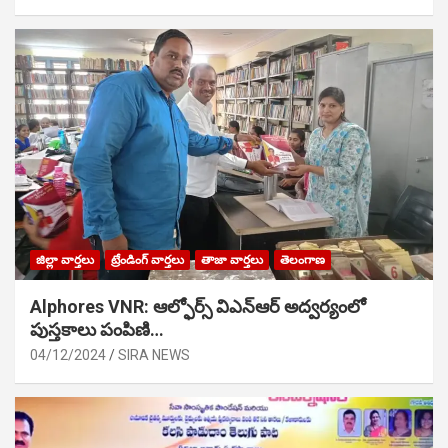
జిల్లా వార్తలు
ట్రేండింగ్ వార్తలు
తాజా వార్తలు
తెలంగాణ
Alphores VNR: ఆల్ఫోర్స్ విఎన్ఆర్ అద్వర్యంలో
పుస్తకాలు పంపిణి…
04/12/2024
SIRA NEWS