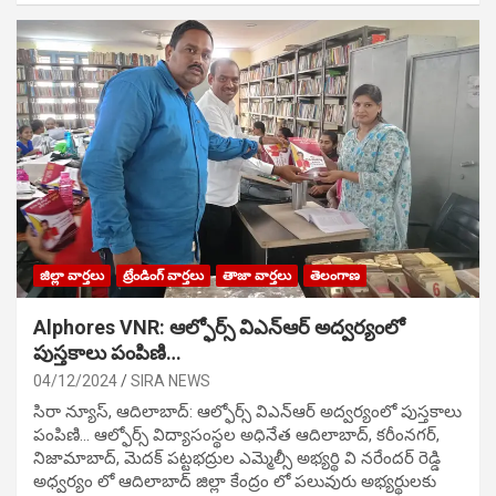
జిల్లా వార్తలు
ట్రేండింగ్ వార్తలు
తాజా వార్తలు
తెలంగాణ
Alphores VNR: ఆల్ఫోర్స్ విఎన్ఆర్ అద్వర్యంలో
పుస్తకాలు పంపిణి…
04/12/2024
SIRA NEWS
సిరా న్యూస్, ఆదిలాబాద్: ఆల్ఫోర్స్ విఎన్ఆర్ అద్వర్యంలో పుస్తకాలు
పంపిణి… ఆల్ఫోర్స్ విద్యాసంస్థల అధినేత ఆదిలాబాద్, కరీంనగర్,
నిజామాబాద్, మెదక్ పట్టభద్రుల ఎమ్మెల్సీ అభ్యర్థి వి నరేందర్ రెడ్డి
అధ్వర్యం లో ఆదిలాబాద్ జిల్లా కేంద్రం లో పలువురు అభ్యర్థులకు