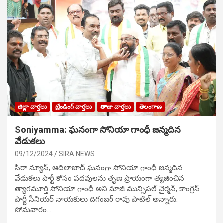
జిల్లా వార్తలు
ట్రేండింగ్ వార్తలు
తాజా వార్తలు
తెలంగాణ
Soniyamma: ఘ‌నంగా సోనియా గాంధీ జ‌న్మ‌దిన
వేడుక‌లు
09/12/2024
SIRA NEWS
సిరా న్యూస్, ఆదిలాబాద్ ఘ‌నంగా సోనియా గాంధీ జ‌న్మ‌దిన
వేడుక‌లు పార్టీ కోసం ప‌ద‌వుల‌ను తృణ ప్రాయంగా త్య‌జించిన
త్యాగమూర్తి సోనియా గాంధీ అని మాజీ మున్సిప‌ల్ చైర్మ‌న్, కాంగ్రెస్
పార్టీ సీనియ‌ర్ నాయ‌కులు దిగంబ‌ర్ రావు పాటిల్ అన్నారు.
సోమవారం…