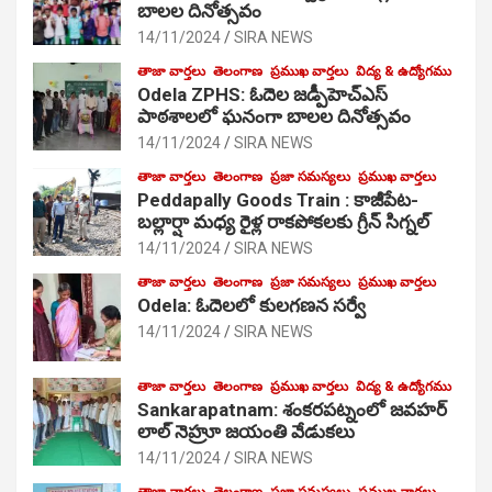
బాలల దినోత్సవం
14/11/2024
SIRA NEWS
తాజా వార్తలు
తెలంగాణ
ప్రముఖ వార్తలు
విద్య & ఉద్యోగము
Odela ZPHS: ఓదెల జ‌డ్పీహెచ్ఎస్
పాఠ‌శాల‌లో ఘనంగా బాలల దినోత్సవం
14/11/2024
SIRA NEWS
తాజా వార్తలు
తెలంగాణ
ప్రజా సమస్యలు
ప్రముఖ వార్తలు
Peddapally Goods Train : కాజీపేట-
బల్లార్షా మధ్య రైళ్ల రాకపోకలకు గ్రీన్ సిగ్నల్
14/11/2024
SIRA NEWS
తాజా వార్తలు
తెలంగాణ
ప్రజా సమస్యలు
ప్రముఖ వార్తలు
Odela: ఓదెలలో కులగణన సర్వే
14/11/2024
SIRA NEWS
తాజా వార్తలు
తెలంగాణ
ప్రముఖ వార్తలు
విద్య & ఉద్యోగము
Sankarapatnam: శంకరపట్నంలో జవహర్
లాల్ నెహ్రూ జయంతి వేడుకలు
14/11/2024
SIRA NEWS
తాజా వార్తలు
తెలంగాణ
ప్రజా సమస్యలు
ప్రముఖ వార్తలు