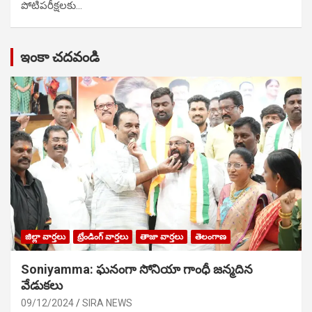
పోటిప‌రీక్ష‌ల‌కు…
ఇంకా చదవండి
జిల్లా వార్తలు
ట్రేండింగ్ వార్తలు
తాజా వార్తలు
తెలంగాణ
Soniyamma: ఘ‌నంగా సోనియా గాంధీ జ‌న్మ‌దిన
వేడుక‌లు
09/12/2024
SIRA NEWS