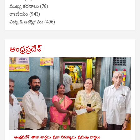
ముఖ్య కథనాలు
(78)
రాజకీయం
(943)
విద్య & ఉద్యోగము
(496)
ఆంధ్రప్రదేశ్
ఆంధ్రప్రదేశ్
తాజా వార్తలు
ప్రజా సమస్యలు
ప్రముఖ వార్తలు