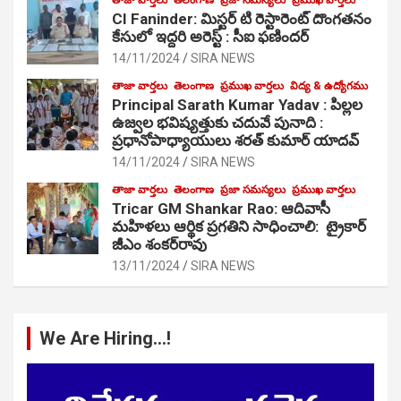
CI Faninder: మిస్టర్ టి రెస్టారెంట్ దొంగతనం
కేసులో ఇద్దరి అరెస్ట్ : సీఐ ఫణిందర్
14/11/2024
SIRA NEWS
తాజా వార్తలు
తెలంగాణ
ప్రముఖ వార్తలు
విద్య & ఉద్యోగము
Principal Sarath Kumar Yadav : పిల్లల
ఉజ్వల భవిష్యత్తుకు చదువే పునాది :
ప్రధానోపాధ్యాయులు శరత్ కుమార్ యాదవ్
14/11/2024
SIRA NEWS
తాజా వార్తలు
తెలంగాణ
ప్రజా సమస్యలు
ప్రముఖ వార్తలు
Tricar GM Shankar Rao: ఆదివాసీ
మహిళలు ఆర్థిక ప్రగతిని సాధించాలి: ట్రైకార్
జీఎం శంకర్‌రావు
13/11/2024
SIRA NEWS
We Are Hiring…!