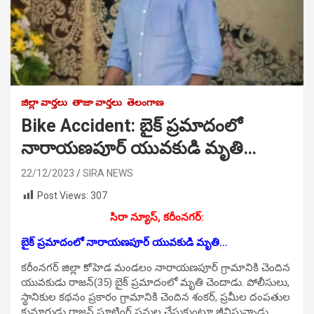
జిల్లా వార్తలు
తాజా వార్తలు
తెలంగాణ
Bike Accident: బైక్‌ ప్రమాదంలో
నారాయణపూర్‌ యువకుడి మృతి…
22/12/2023
SIRA NEWS
Post Views:
307
సిరా న్యూస్, కరీంనగర్‌:
బైక్‌ ప్రమాదంలో నారాయణపూర్‌ యువకుడి మృతి…
కరీంనగర్‌ జిల్లా కోహెడ మండలం నారాయణపూర్‌ గ్రామానికి చెందిన
యువకుడు రాజన్‌(35) బైక్‌ ప్రమాదంలో మృతి చెందాడు. పోలీసులు,
స్థానికుల కథనం ప్రకారం గ్రామానికి చెందిన శంకర్, ప్రమీల దంపతుల
కుమారుడు రాజన్‌ షూటింగ్‌ పనుల చేసుకుంటూ జీవిస్తున్నాడు.