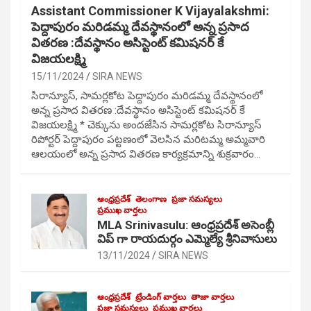
Assistant Commissioner K Vijayalakshmi:
పెద్దాపురం మరిడమ్మ దేవస్థానంలో అన్న ప్రసాద
వితరణ :దేవస్థానం అసిస్టెంట్ కమిషనర్ కే
విజయలక్ష్మి
15/11/2024
SIRA NEWS
సిరాన్యూస్, సామర్లకోట పెద్దాపురం మరిడమ్మ దేవస్థానంలో
అన్న ప్రసాద వితరణ :దేవస్థానం అసిస్టెంట్ కమిషనర్ కే
విజయలక్ష్మి * చెక్కును అందజేసిన సామర్లకోట సిరాన్యూస్
రిపోర్టర్ పెద్దాపురం పట్టణంలో వెలసిన మరిటమ్మ అమ్మవారి
ఆలయంలో అన్న ప్రసాద వితరణ కార్యక్రమాన్ని శుక్రవారం…
ఆంధ్రప్రదేశ్
తెలంగాణ
ప్రజా సమస్యలు
ప్రముఖ వార్తలు
MLA Srinivasulu: ఆంధ్రప్రదేశ్ అసెంబ్లీ
విప్ గా రాయదుర్గం ఎమ్మెల్యే శ్రీనివాసులు
13/11/2024
SIRA NEWS
ఆంధ్రప్రదేశ్
ట్రేండింగ్ వార్తలు
తాజా వార్తలు
ప్రజా సమస్యలు
ప్రముఖ వార్తలు