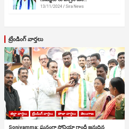
13/11/2024
Sira News
ట్రేండింగ్ వార్తలు
జిల్లా వార్తలు
ట్రేండింగ్ వార్తలు
తాజా వార్తలు
తెలంగాణ
Soniyamma: ఘ‌నంగా సోనియా గాంధీ జ‌న్మ‌దిన