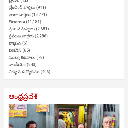
ట్రావెల్
(12)
ట్రేండింగ్ వార్తలు
(911)
తాజా వార్తలు
(19,271)
తెలంగాణ
(11,181)
ప్రజా సమస్యలు
(2,681)
ప్రముఖ వార్తలు
(2,286)
ఫ్యాషన్
(6)
బిజినెస్
(65)
ముఖ్య కథనాలు
(78)
రాజకీయం
(943)
విద్య & ఉద్యోగము
(496)
ఆంధ్రప్రదేశ్