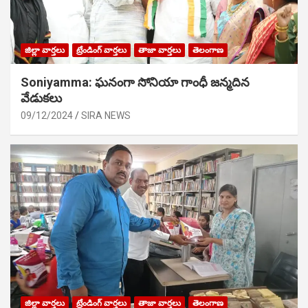
జిల్లా వార్తలు
ట్రేండింగ్ వార్తలు
తాజా వార్తలు
తెలంగాణ
Soniyamma: ఘ‌నంగా సోనియా గాంధీ జ‌న్మ‌దిన
వేడుక‌లు
09/12/2024
SIRA NEWS
జిల్లా వార్తలు
ట్రేండింగ్ వార్తలు
తాజా వార్తలు
తెలంగాణ