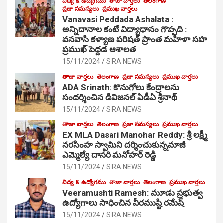
విద్య & ఉద్యోగము
తాజా వార్తలు
తెలంగాణ
ప్రజా సమస్యలు
ప్రముఖ వార్తలు
Vanavasi Peddada Ashalata :
అన్నిదానాల కంటే విద్యాధానం గొప్పది :
వనవాసి కళ్యాణ పరిషత్ ప్రాంత మహిళా సహ
ప్రముఖ్ పెద్దడ ఆశాలత
15/11/2024
SIRA NEWS
తాజా వార్తలు
తెలంగాణ
ప్రజా సమస్యలు
ప్రముఖ వార్తలు
ADA Srinath: కొనుగోలు కేంద్రాల‌ను
సంద‌ర్శించిన డివిజనల్ ఏడీఏ శ్రీనాథ్
15/11/2024
SIRA NEWS
తాజా వార్తలు
తెలంగాణ
ప్రజా సమస్యలు
ప్రముఖ వార్తలు
EX MLA Dasari Manohar Reddy: శ్రీ లక్ష్మీ
నరసింహ స్వామిని దర్శించుకున్నమాజీ
ఎమ్మెల్యే దాసరి మనోహర్ రెడ్డి
15/11/2024
SIRA NEWS
విద్య & ఉద్యోగము
తాజా వార్తలు
తెలంగాణ
ప్రముఖ వార్తలు
Veeramushti Ramesh: మూడు ప్రభుత్వ
ఉద్యోగాలు సాధించిన వీరముష్టి రమేష్
15/11/2024
SIRA NEWS