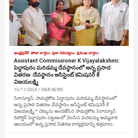
ఆంధ్రప్రదేశ్
తాజా వార్తలు
ప్రజా సమస్యలు
ప్రముఖ వార్తలు
Assistant Commissioner K Vijayalakshmi:
పెద్దాపురం మరిడమ్మ దేవస్థానంలో అన్న ప్రసాద
వితరణ :దేవస్థానం అసిస్టెంట్ కమిషనర్ కే
విజయలక్ష్మి
15/11/2024
SIRA NEWS
సిరాన్యూస్, సామర్లకోట పెద్దాపురం మరిడమ్మ దేవస్థానంలో
అన్న ప్రసాద వితరణ :దేవస్థానం అసిస్టెంట్ కమిషనర్ కే
విజయలక్ష్మి * చెక్కును అందజేసిన సామర్లకోట సిరాన్యూస్
రిపోర్టర్ పెద్దాపురం పట్టణంలో వెలసిన మరిటమ్మ అమ్మవారి
ఆలయంలో అన్న ప్రసాద వితరణ కార్యక్రమాన్ని శుక్రవారం…