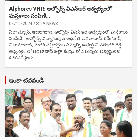
Alphores VNR: ఆల్ఫోర్స్ విఎన్ఆర్ అద్వర్యంలో
పుస్తకాలు పంపిణి…
04/12/2024
SIRA NEWS
సిరా న్యూస్, ఆదిలాబాద్: ఆల్ఫోర్స్ విఎన్ఆర్ అద్వర్యంలో పుస్తకాలు
పంపిణి… ఆల్ఫోర్స్ విద్యాసంస్థల అధినేత ఆదిలాబాద్, కరీంనగర్,
నిజామాబాద్, మెదక్ పట్టభద్రుల ఎమ్మెల్సీ అభ్యర్థి వి నరేందర్ రెడ్డి
అధ్వర్యం లో ఆదిలాబాద్ జిల్లా కేంద్రం లో పలువురు అభ్యర్థులకు
పోటిప‌రీక్ష‌ల‌కు…
ఇంకా చదవండి