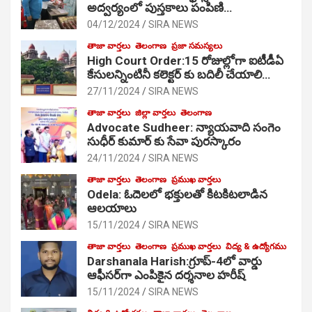
అద్వర్యంలో పుస్తకాలు పంపిణి…
04/12/2024
SIRA NEWS
తాజా వార్తలు
తెలంగాణ
ప్రజా సమస్యలు
High Court Order:15 రోజుల్లోగా ఐటీడీఏ
కేసులన్నింటినీ కలెక్టర్ కు బదిలీ చేయాలి…
27/11/2024
SIRA NEWS
తాజా వార్తలు
జిల్లా వార్తలు
తెలంగాణ
Advocate Sudheer: న్యాయవాది సంగెం
సుధీర్ కుమార్ కు సేవా పురస్కారం
24/11/2024
SIRA NEWS
తాజా వార్తలు
తెలంగాణ
ప్రముఖ వార్తలు
Odela: ఓదెల‌లో భక్తులతో కిటకిటలాడిన
ఆల‌యాలు
15/11/2024
SIRA NEWS
తాజా వార్తలు
తెలంగాణ
ప్రముఖ వార్తలు
విద్య & ఉద్యోగము
Darshanala Harish:గ్రూప్-4లో వార్డు
ఆఫీసర్‌గా ఎంపికైన దర్శనాల హరీష్
15/11/2024
SIRA NEWS