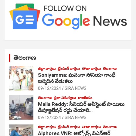
తెలంగాణ
జిల్లా వార్తలు
ట్రేండింగ్ వార్తలు
తాజా వార్తలు
తెలంగాణ
Soniyamma: ఘ‌నంగా సోనియా గాంధీ
జ‌న్మ‌దిన వేడుక‌లు
09/12/2024
SIRA NEWS
తెలంగాణ
ప్రజా సమస్యలు
రాజకీయం
Malla Reddy: సీనియర్ అసిస్టెంట్ సాయిలు
డిప్యూటేషన్ రద్దు చేయాలి…
09/12/2024
SIRA NEWS
జిల్లా వార్తలు
ట్రేండింగ్ వార్తలు
తాజా వార్తలు
తెలంగాణ
Alphores VNR: ఆల్ఫోర్స్ విఎన్ఆర్