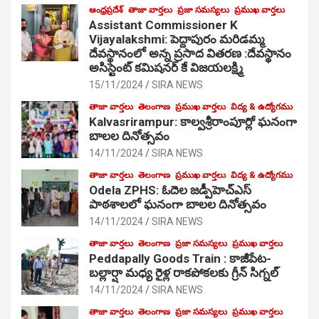
ఆంధ్రప్రదేశ్
తాజా వార్తలు
ప్రజా సమస్యలు
ప్రముఖ వార్తలు
Assistant Commissioner K
Vijayalakshmi: పెద్దాపురం మరిడమ్మ
దేవస్థానంలో అన్న ప్రసాద వితరణ :దేవస్థానం
అసిస్టెంట్ కమిషనర్ కే విజయలక్ష్మి
15/11/2024
SIRA NEWS
తాజా వార్తలు
తెలంగాణ
ప్రముఖ వార్తలు
విద్య & ఉద్యోగము
Kalvasrirampur: కాల్వశ్రీరాంపూర్లో ఘనంగా
బాలల దినోత్సవం
14/11/2024
SIRA NEWS
తాజా వార్తలు
తెలంగాణ
ప్రముఖ వార్తలు
విద్య & ఉద్యోగము
Odela ZPHS: ఓదెల జ‌డ్పీహెచ్ఎస్
పాఠ‌శాల‌లో ఘనంగా బాలల దినోత్సవం
14/11/2024
SIRA NEWS
తాజా వార్తలు
తెలంగాణ
ప్రజా సమస్యలు
ప్రముఖ వార్తలు
Peddapally Goods Train : కాజీపేట-
బల్లార్షా మధ్య రైళ్ల రాకపోకలకు గ్రీన్ సిగ్నల్
14/11/2024
SIRA NEWS
తాజా వార్తలు
తెలంగాణ
ప్రజా సమస్యలు
ప్రముఖ వార్తలు