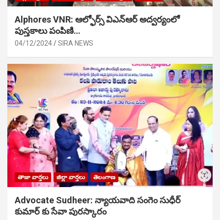
Alphores VNR: ఆల్ఫోర్స్ విఎన్ఆర్ అద్వర్యంలో
పుస్తకాలు పంపిణి…
04/12/2024
SIRA NEWS
తాజా వార్తలు
జిల్లా వార్తలు
తెలంగాణ
Advocate Sudheer: న్యాయవాది సంగెం సుధీర్
కుమార్ కు సేవా పురస్కారం