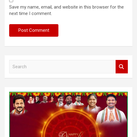
Save my name, email, and website in this browser for the
next time I comment.
S
e
a
r
c
h