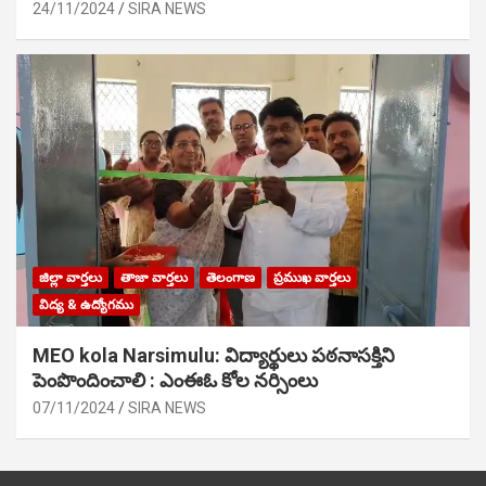
24/11/2024
SIRA NEWS
జిల్లా వార్తలు
తాజా వార్తలు
తెలంగాణ
ప్రముఖ వార్తలు
విద్య & ఉద్యోగము
MEO kola Narsimulu: విద్యార్థులు పఠ‌నాసక్తిని
పెంపొందించాలి : ఎంఈఓ కోల నర్సింలు
07/11/2024
SIRA NEWS