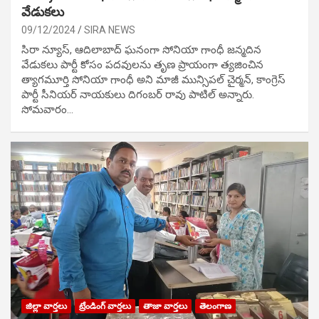
వేడుక‌లు
09/12/2024
SIRA NEWS
సిరా న్యూస్, ఆదిలాబాద్ ఘ‌నంగా సోనియా గాంధీ జ‌న్మ‌దిన
వేడుక‌లు పార్టీ కోసం ప‌ద‌వుల‌ను తృణ ప్రాయంగా త్య‌జించిన
త్యాగమూర్తి సోనియా గాంధీ అని మాజీ మున్సిప‌ల్ చైర్మ‌న్, కాంగ్రెస్
పార్టీ సీనియ‌ర్ నాయ‌కులు దిగంబ‌ర్ రావు పాటిల్ అన్నారు.
సోమవారం…
జిల్లా వార్తలు
ట్రేండింగ్ వార్తలు
తాజా వార్తలు
తెలంగాణ