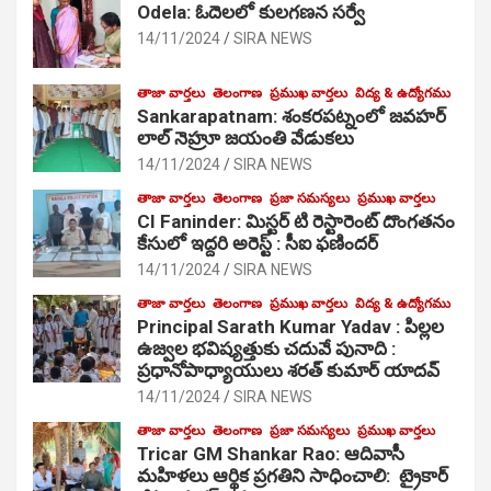
Odela: ఓదెలలో కులగణన సర్వే
14/11/2024
SIRA NEWS
తాజా వార్తలు
తెలంగాణ
ప్రముఖ వార్తలు
విద్య & ఉద్యోగము
Sankarapatnam: శంకరపట్నంలో జవహర్
లాల్ నెహ్రూ జయంతి వేడుకలు
14/11/2024
SIRA NEWS
తాజా వార్తలు
తెలంగాణ
ప్రజా సమస్యలు
ప్రముఖ వార్తలు
CI Faninder: మిస్టర్ టి రెస్టారెంట్ దొంగతనం
కేసులో ఇద్దరి అరెస్ట్ : సీఐ ఫణిందర్
14/11/2024
SIRA NEWS
తాజా వార్తలు
తెలంగాణ
ప్రముఖ వార్తలు
విద్య & ఉద్యోగము
Principal Sarath Kumar Yadav : పిల్లల
ఉజ్వల భవిష్యత్తుకు చదువే పునాది :
ప్రధానోపాధ్యాయులు శరత్ కుమార్ యాదవ్
14/11/2024
SIRA NEWS
తాజా వార్తలు
తెలంగాణ
ప్రజా సమస్యలు
ప్రముఖ వార్తలు
Tricar GM Shankar Rao: ఆదివాసీ
మహిళలు ఆర్థిక ప్రగతిని సాధించాలి: ట్రైకార్