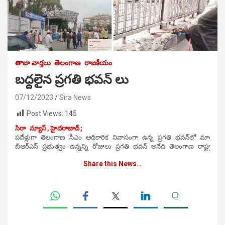
తాజా వార్తలు
తెలంగాణ
రాజకీయం
బద్దలైన ప్రగతి భవన్ లు
07/12/2023
Sira News
Post Views:
145
సిరా న్యూస్,
హైదరాబాద్;
పదేళ్లుగా తెలంగాణ సీఎం అధికారిక నివాసంగా ఉన్న ప్రగతి భవన్‌లో మార్పులు చేర్పులు జరుగుతున్నాయి.ఇప్పటికే దీన్ని అంబేద్కర్‌ ప్రజా భవన్‌గా పేరు మార్చారు. సామాన్యులకి కూడా ఆ ప్రజాభవన్‌లోకి ప్రవేశం ఉంటుందని ప్రకటించారు. అందులో భాగంగా ప్రగతి భవన్‌ వద్ద మార్పులు చేర్పులు చేస్తున్నారు.

Share this News…