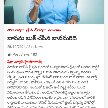
తాజా వార్తలు
ట్రేండింగ్ వార్తలు
తెలంగాణ
బావను బుక్ చేసిన బావమరిది
28/10/2024
Sira News
Post Views:
183
సిరా న్యూస్,హైదరాబాద్;
మోకిలా పోలీస్ స్టేషన్ పరిధిలో ఓ వ్యవసాయ క్షేత్రంలో జరిగిన పార్టీకి
సంబంధించి భారత రాష్ట్ర సమితి నాయకులు ఇస్తున్న వివరణ,
చేస్తున్న ప్రతి విమర్శ ఇది. కేటీఆర్ బావమరిది రాజ్ పాకాల ఈ పార్టీ
నిర్వహించారని.. పోలీసులు రాగానే వెనుక గోడ నుంచి దూకి
పారిపోయాడని.. ఇందులో విజయ్ అనే వ్యక్తి శరీరం నుంచి
నమూనాలు తీసుకుంటే.. అందులో మాదకద్రవ్యాల ఆనవాళ్లు
లభించాయని పోలీసులు చెబుతున్నారు. ఇదే సమయంలో భారత
రాష్ట్రపతి నాయకులు సోషల్ మీడియాలో ట్రెండ్ చేస్తున్న ఫోటోల్లో..
పోలీసుల పంచనామా పత్రం కనిపిస్తోంది. అందులో మాదకద్రవ్యాల