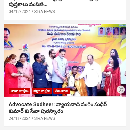
పుస్తకాలు పంపిణి…
04/12/2024
SIRA NEWS
తాజా వార్తలు
జిల్లా వార్తలు
తెలంగాణ
Advocate Sudheer: న్యాయవాది సంగెం సుధీర్
కుమార్ కు సేవా పురస్కారం
24/11/2024
SIRA NEWS