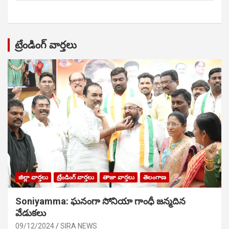
ట్రేండింగ్ వార్తలు
జిల్లా వార్తలు
ట్రేండింగ్ వార్తలు
తాజా వార్తలు
తెలంగాణ
Soniyamma: ఘ‌నంగా సోనియా గాంధీ జ‌న్మ‌దిన
వేడుక‌లు
09/12/2024
SIRA NEWS