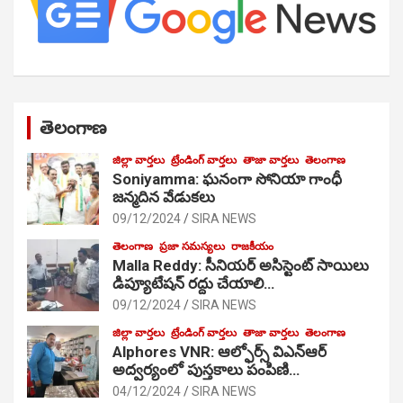
తెలంగాణ
జిల్లా వార్తలు
ట్రేండింగ్ వార్తలు
తాజా వార్తలు
తెలంగాణ
Soniyamma: ఘ‌నంగా సోనియా గాంధీ
జ‌న్మ‌దిన వేడుక‌లు
09/12/2024
SIRA NEWS
తెలంగాణ
ప్రజా సమస్యలు
రాజకీయం
Malla Reddy: సీనియర్ అసిస్టెంట్ సాయిలు
డిప్యూటేషన్ రద్దు చేయాలి…
09/12/2024
SIRA NEWS
జిల్లా వార్తలు
ట్రేండింగ్ వార్తలు
తాజా వార్తలు
తెలంగాణ
Alphores VNR: ఆల్ఫోర్స్ విఎన్ఆర్
అద్వర్యంలో పుస్తకాలు పంపిణి…
04/12/2024
SIRA NEWS