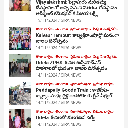
Vijayalakshmi: పెద్దాపురం మరిడమ్మ
దేవస్థానంలో అన్న ప్రసాద వితరణ :దేవస్థానం
అసిస్టెంట్ కమిషనర్ కే విజయలక్ష్మి
15/11/2024
SIRA NEWS
తాజా వార్తలు
తెలంగాణ
ప్రముఖ వార్తలు
విద్య & ఉద్యోగము
Kalvasrirampur: కాల్వశ్రీరాంపూర్లో ఘనంగా
బాలల దినోత్సవం
14/11/2024
SIRA NEWS
తాజా వార్తలు
తెలంగాణ
ప్రముఖ వార్తలు
విద్య & ఉద్యోగము
Odela ZPHS: ఓదెల జ‌డ్పీహెచ్ఎస్
పాఠ‌శాల‌లో ఘనంగా బాలల దినోత్సవం
14/11/2024
SIRA NEWS
తాజా వార్తలు
తెలంగాణ
ప్రజా సమస్యలు
ప్రముఖ వార్తలు
Peddapally Goods Train : కాజీపేట-
బల్లార్షా మధ్య రైళ్ల రాకపోకలకు గ్రీన్ సిగ్నల్
14/11/2024
SIRA NEWS
తాజా వార్తలు
తెలంగాణ
ప్రజా సమస్యలు
ప్రముఖ వార్తలు
Odela: ఓదెలలో కులగణన సర్వే
14/11/2024
SIRA NEWS