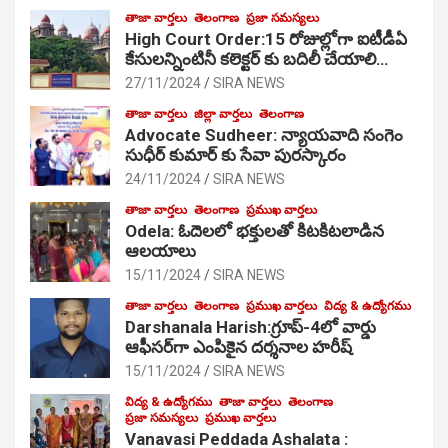
తాజా వార్తలు
తెలంగాణ
ప్రజా సమస్యలు
High Court Order:15 రోజుల్లోగా ఐటీడీఏ
కేసులన్నింటినీ కలెక్టర్ కు బదిలీ చేయాలి…
27/11/2024
SIRA NEWS
తాజా వార్తలు
జిల్లా వార్తలు
తెలంగాణ
Advocate Sudheer: న్యాయవాది సంగెం
సుధీర్ కుమార్ కు సేవా పురస్కారం
24/11/2024
SIRA NEWS
తాజా వార్తలు
తెలంగాణ
ప్రముఖ వార్తలు
Odela: ఓదెల‌లో భక్తులతో కిటకిటలాడిన
ఆల‌యాలు
15/11/2024
SIRA NEWS
తాజా వార్తలు
తెలంగాణ
ప్రముఖ వార్తలు
విద్య & ఉద్యోగము
Darshanala Harish:గ్రూప్-4లో వార్డు
ఆఫీసర్‌గా ఎంపికైన దర్శనాల హరీష్
15/11/2024
SIRA NEWS
విద్య & ఉద్యోగము
తాజా వార్తలు
తెలంగాణ
ప్రజా సమస్యలు
ప్రముఖ వార్తలు
Vanavasi Peddada Ashalata :