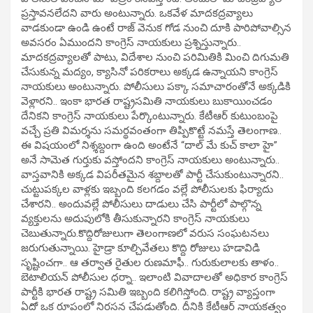
ప్రస్తావనలేదని వారు అంటున్నారు. ఒకవేళ మాదకద్రవ్యాలు
వాడకుండా ఉండి ఉంటే రాజ్ వెనుక గోడ నుంచి దూకి పారిపోవాల్సిన
అవసరం ఏముందని కాంగ్రెస్ నాయకులు ప్రశ్నిస్తున్నారు..
మాదకద్రవ్యాలతో పాటు, విదేశాల నుంచి పరిమితికి మించి దిగుమతి
చేసుకున్న మద్యం, క్యాసినో పరికరాలు అక్కడ ఉన్నాయని కాంగ్రెస్
నాయకులు అంటున్నారు. పోలీసులు పక్కా సమాచారంతోనే అక్కడికి
వెళ్లారని.. ఇంకా భారత రాష్ట్రసమితి నాయకులు బుకాయించడం
దేనికని కాంగ్రెస్ నాయకులు పేర్కొంటున్నారు. కేటీఆర్ కుటుంబంపై
వచ్చే ప్రతి విమర్శను సమర్థవంతంగా తిప్పికొట్టే నమస్తే తెలంగాణ..
ఈ విషయంలో నిశ్శబ్దంగా ఉంది అంటేనే “దాల్ మే కుచ్ కాలా హై”
అనే సామెత గుర్తుకు వస్తోందని కాంగ్రెస్ నాయకులు అంటున్నారు..
వాస్తవానికి అక్కడ విపరీతమైన శబ్దాలతో పార్టీ చేసుకుంటున్నారని..
చుట్టుపక్కల వాళ్లకు ఇబ్బంది కలగడం వల్లే పోలీసులకు ఫిర్యాదు
చేశారని.. అందువల్లే పోలీసులు దాడులు చేసి పార్టీలో పాల్గొన్న
వ్యక్తులను అదుపులోకి తీసుకున్నారని కాంగ్రెస్ నాయకులు
చెబుతున్నారు.కొద్దిరోజులుగా తెలంగాణలో వరుస సంఘటనలు
జరుగుతున్నాయి. హైడ్రా కూల్చివేతలు కొద్ది రోజులు హడావిడి
సృష్టించగా.. ఆ తర్వాత రైతుల రుణమాఫీ.. గురుకులాలకు తాళం..
బెటాలియన్ పోలీసుల ధర్నా.. ఇలాంటి వివాదాలతో అధికార కాంగ్రెస్
పార్టీకి భారత రాష్ట్ర సమితి ఇబ్బంది కలిగిస్తోంది. రాష్ట్ర వ్యాప్తంగా
ఏదో ఒక రూపంలో నిరసన చేపడుతోంది. దీనికి కేటీఆర్ నాయకత్వం