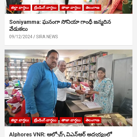
జిల్లా వార్తలు
ట్రేండింగ్ వార్తలు
తాజా వార్తలు
తెలంగాణ
Soniyamma: ఘ‌నంగా సోనియా గాంధీ జ‌న్మ‌దిన
వేడుక‌లు
09/12/2024
SIRA NEWS
జిల్లా వార్తలు
ట్రేండింగ్ వార్తలు
తాజా వార్తలు
తెలంగాణ
Alphores VNR: ఆల్ఫోర్స్ విఎన్ఆర్ అద్వర్యంలో