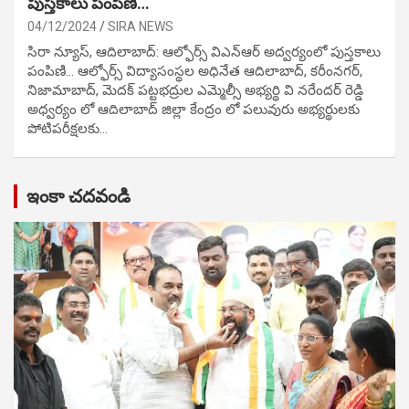
పుస్తకాలు పంపిణి…
04/12/2024
SIRA NEWS
సిరా న్యూస్, ఆదిలాబాద్: ఆల్ఫోర్స్ విఎన్ఆర్ అద్వర్యంలో పుస్తకాలు
పంపిణి… ఆల్ఫోర్స్ విద్యాసంస్థల అధినేత ఆదిలాబాద్, కరీంనగర్,
నిజామాబాద్, మెదక్ పట్టభద్రుల ఎమ్మెల్సీ అభ్యర్థి వి నరేందర్ రెడ్డి
అధ్వర్యం లో ఆదిలాబాద్ జిల్లా కేంద్రం లో పలువురు అభ్యర్థులకు
పోటిప‌రీక్ష‌ల‌కు…
ఇంకా చదవండి