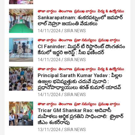
తాజా వార్తలు
తెలంగాణ
ప్రముఖ వార్తలు
విద్య & ఉద్యోగము
Sankarapatnam: శంకరపట్నంలో జవహర్
లాల్ నెహ్రూ జయంతి వేడుకలు
14/11/2024
SIRA NEWS
తాజా వార్తలు
తెలంగాణ
ప్రజా సమస్యలు
ప్రముఖ వార్తలు
CI Faninder: మిస్టర్ టి రెస్టారెంట్ దొంగతనం
కేసులో ఇద్దరి అరెస్ట్ : సీఐ ఫణిందర్
14/11/2024
SIRA NEWS
తాజా వార్తలు
తెలంగాణ
ప్రముఖ వార్తలు
విద్య & ఉద్యోగము
Principal Sarath Kumar Yadav : పిల్లల
ఉజ్వల భవిష్యత్తుకు చదువే పునాది :
ప్రధానోపాధ్యాయులు శరత్ కుమార్ యాదవ్
14/11/2024
SIRA NEWS
తాజా వార్తలు
తెలంగాణ
ప్రజా సమస్యలు
ప్రముఖ వార్తలు
Tricar GM Shankar Rao: ఆదివాసీ
మహిళలు ఆర్థిక ప్రగతిని సాధించాలి: ట్రైకార్
జీఎం శంకర్‌రావు
13/11/2024
SIRA NEWS