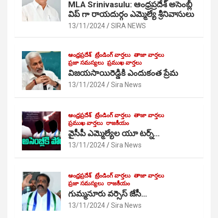
MLA Srinivasulu: ఆంధ్రప్రదేశ్ అసెంబ్లీ
విప్ గా రాయదుర్గం ఎమ్మెల్యే శ్రీనివాసులు
13/11/2024
SIRA NEWS
ఆంధ్రప్రదేశ్
ట్రేండింగ్ వార్తలు
తాజా వార్తలు
ప్రజా సమస్యలు
ప్రముఖ వార్తలు
విజయసాయిరెడ్డికి ఎందుకంత ప్రేమ
13/11/2024
Sira News
ఆంధ్రప్రదేశ్
ట్రేండింగ్ వార్తలు
తాజా వార్తలు
ప్రముఖ వార్తలు
రాజకీయం
వైసీపీ ఎమ్మెల్యేల యూ టర్న్…
13/11/2024
Sira News
ఆంధ్రప్రదేశ్
ట్రేండింగ్ వార్తలు
తాజా వార్తలు
ప్రజా సమస్యలు
రాజకీయం
గుమ్మనూరు వర్సెస్ జేసీ…
13/11/2024
Sira News