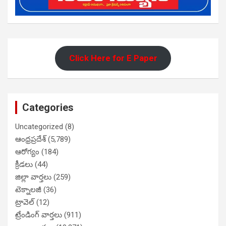
Click Here for E Paper
Categories
Uncategorized
(8)
ఆంధ్రప్రదేశ్
(5,789)
ఆరోగ్యం
(184)
క్రీడలు
(44)
జిల్లా వార్తలు
(259)
టెక్నాలజీ
(36)
ట్రావెల్
(12)
ట్రేండింగ్ వార్తలు
(911)