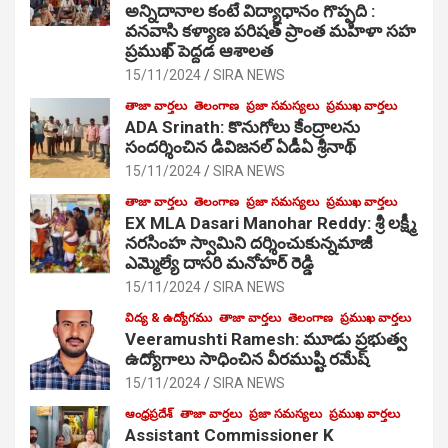
అన్నిదానాల కంటే విద్యాధానం గొప్పది :
వనవాసి కళ్యాణ పరిషత్ ప్రాంత మహిళా సహ
ప్రముఖ్ పెద్దడ ఆశాలత
15/11/2024
SIRA NEWS
తాజా వార్తలు
తెలంగాణ
ప్రజా సమస్యలు
ప్రముఖ వార్తలు
ADA Srinath: కొనుగోలు కేంద్రాల‌ను
సంద‌ర్శించిన డివిజనల్ ఏడీఏ శ్రీనాథ్
15/11/2024
SIRA NEWS
తాజా వార్తలు
తెలంగాణ
ప్రజా సమస్యలు
ప్రముఖ వార్తలు
EX MLA Dasari Manohar Reddy: శ్రీ లక్ష్మీ
నరసింహ స్వామిని దర్శించుకున్నమాజీ
ఎమ్మెల్యే దాసరి మనోహర్ రెడ్డి
15/11/2024
SIRA NEWS
విద్య & ఉద్యోగము
తాజా వార్తలు
తెలంగాణ
ప్రముఖ వార్తలు
Veeramushti Ramesh: మూడు ప్రభుత్వ
ఉద్యోగాలు సాధించిన వీరముష్టి రమేష్
15/11/2024
SIRA NEWS
ఆంధ్రప్రదేశ్
తాజా వార్తలు
ప్రజా సమస్యలు
ప్రముఖ వార్తలు
Assistant Commissioner K