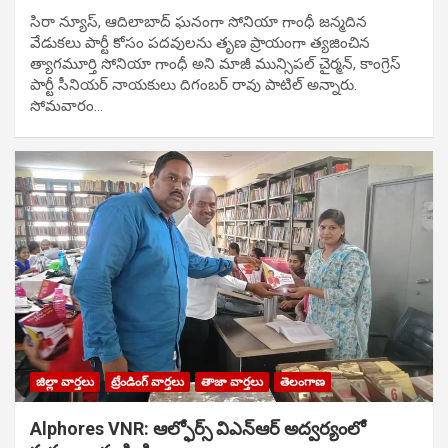
సిరా న్యూస్, ఆదిలాబాద్ ఘ‌నంగా సోనియా గాంధీ జ‌న్మ‌దిన
వేడుక‌లు పార్టీ కోసం ప‌ద‌వుల‌ను తృణ ప్రాయంగా త్య‌జించిన
త్యాగమూర్తి సోనియా గాంధీ అని మాజీ మున్సిప‌ల్ చైర్మ‌న్, కాంగ్రెస్
పార్టీ సీనియ‌ర్ నాయ‌కులు దిగంబ‌ర్ రావు పాటిల్ అన్నారు.
సోమవారం…
జిల్లా వార్తలు
ట్రేండింగ్ వార్తలు
తాజా వార్తలు
తెలంగాణ
Alphores VNR: ఆల్ఫోర్స్ విఎన్ఆర్ అద్వర్యంలో