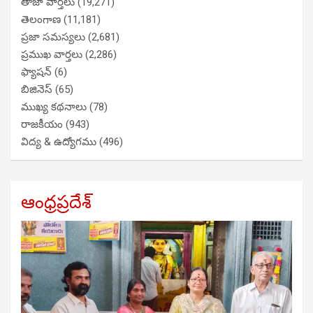
తాజా వార్తలు
(19,271)
తెలంగాణ
(11,181)
ప్రజా సమస్యలు
(2,681)
ప్రముఖ వార్తలు
(2,286)
ఫ్యాషన్
(6)
బిజినెస్
(65)
ముఖ్య కథనాలు
(78)
రాజకీయం
(943)
విద్య & ఉద్యోగము
(496)
ఆంధ్రప్రదేశ్