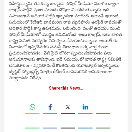
వహిస్తున్నారు. తనకున్న బలమైన సోషల్ మీడియా విభాగం ద్వారా
కాంగ్రెస్ పార్టీని ప్రజల ముందు దోషిగా నిలబెడుతున్నారు. ఇది
సహజంగానే అధికార పార్టీకి ఇబ్బందిగా మారింది. అయితే ఇలాంటి
సమయంలో కేటీఆర్ బావమరిది రాజ్ వ్యవహారం తెరపైకి రావడంతో
అధికార పార్టీకి కాస్త ఉపశమనం లభించింది. దీంతో ఉదయం నుంచి
సోషల్ మీడియాలో యుద్ధం జరుగుతోంది. అటు కాంగ్రెస్, ఇటు భారత
రాష్ట్ర సమితి పరస్పరం విమర్శలు చేసుకుంటున్నాయి. అయితే ఈ
వివాదంలో ఇప్పటివరకు నమస్తే తెలంగాణ ఒక్క వార్త కూడా
ప్రచురించకపోవడం.. వెబ్ సైట్ లోనూ స్పందించకపోవడం పలు
అనుమానాలకు తావిస్తోంది. ఇదే సమయంలో భారత రాష్ట్ర సమితికి
అనుకూలంగా వ్యవహరించే కొంతమంది యూట్యూబ్ జర్నలిస్టులు,
ట్విట్టర్ హ్యాండ్లర్స్ మాత్రం కేటీఆర్ బావమరిదికి అనుకూలంగా
మాట్లాడడం విశేషం.
Share this News…