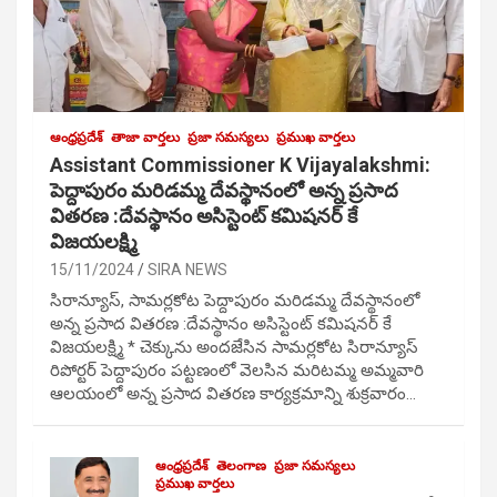
ఆంధ్రప్రదేశ్
తాజా వార్తలు
ప్రజా సమస్యలు
ప్రముఖ వార్తలు
Assistant Commissioner K Vijayalakshmi:
పెద్దాపురం మరిడమ్మ దేవస్థానంలో అన్న ప్రసాద
వితరణ :దేవస్థానం అసిస్టెంట్ కమిషనర్ కే
విజయలక్ష్మి
15/11/2024
SIRA NEWS
సిరాన్యూస్, సామర్లకోట పెద్దాపురం మరిడమ్మ దేవస్థానంలో
అన్న ప్రసాద వితరణ :దేవస్థానం అసిస్టెంట్ కమిషనర్ కే
విజయలక్ష్మి * చెక్కును అందజేసిన సామర్లకోట సిరాన్యూస్
రిపోర్టర్ పెద్దాపురం పట్టణంలో వెలసిన మరిటమ్మ అమ్మవారి
ఆలయంలో అన్న ప్రసాద వితరణ కార్యక్రమాన్ని శుక్రవారం…
ఆంధ్రప్రదేశ్
తెలంగాణ
ప్రజా సమస్యలు
ప్రముఖ వార్తలు