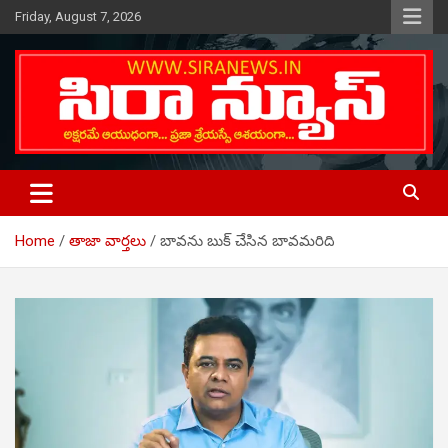
Skip
Friday, August 7, 2026
to
content
Telugu Online News Daily
SIRA NEWS
Home
తాజా వార్తలు
బావను బుక్ చేసిన బావమరిది