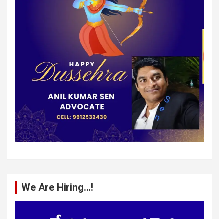
We Are Hiring…!