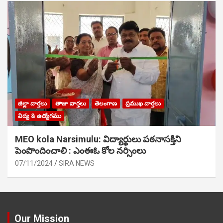
జిల్లా వార్తలు
తాజా వార్తలు
తెలంగాణ
ప్రముఖ వార్తలు
విద్య & ఉద్యోగము
MEO kola Narsimulu: విద్యార్థులు పఠ‌నాసక్తిని
పెంపొందించాలి : ఎంఈఓ కోల నర్సింలు
07/11/2024
SIRA NEWS
Our Mission