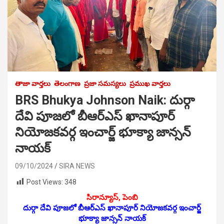
తాజా వార్తలు
తెలంగాణ
ప్రజా సమస్యలు
ప్రముఖ వార్తలు
BRS Bhukya Johnson Naik: దుర్గా
దేవి పూజలో బీఆర్ఎస్ ఖానాపూర్
నియోజకవర్గ ఇంచార్జ్ భూక్యా జాన్సన్
నాయక్
09/10/2024
SIRA NEWS
Post Views:
348
సిరాన్యూస్, పెంబి
దుర్గా దేవి పూజలో బీఆర్ఎస్ ఖానాపూర్ నియోజకవర్గ ఇంచార్జ్
భూక్యా జాన్సన్ నాయక్