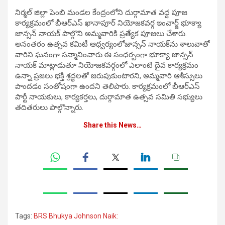
నిర్మల్ జిల్లా పెంబి మండల కేంద్రంలోని దుర్గామాత వద్ద పూజ‌
కార్యక్రమంలో బీఆర్ఎస్ ఖానాపూర్ నియోజకవర్గ ఇంచార్జ్ భూక్యా
జాన్సన్ నాయక్ పాల్గొని అమ్మవారికి ప్ర‌త్యేక పూజ‌లు చేశారు.
అనంతరం ఉత్సవ కమిటీ ఆధ్వర్యంలోజాన్సన్ నాయక్‌ను శాలువాతో
వారిని ఘనంగా సన్మానించారు.ఈ సంధర్బంగా భూక్యా జాన్సన్
నాయక్ మాట్లాడుతూ నియోజకవర్గంలో ఎలాంటి దైవ కార్యక్రమం
ఉన్నా ప్రజలు భక్తి శ్రద్ధలతో జరుపుకుంటారని, అమ్మవారి ఆశీస్సులు
పొందడం సంతోషంగా ఉందని తెలిపారు. కార్యక్రమంలో బీఆర్ఎస్
పార్టీ నాయకులు, కార్యకర్తలు, దుర్గామాత ఉత్సవ సమితి సభ్యులు
తదితరులు పాల్గొన్నారు.
Share this News…
Tags:
BRS Bhukya Johnson Naik: