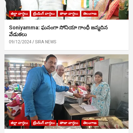
జిల్లా వార్తలు
ట్రేండింగ్ వార్తలు
తాజా వార్తలు
తెలంగాణ
Soniyamma: ఘ‌నంగా సోనియా గాంధీ జ‌న్మ‌దిన
వేడుక‌లు
09/12/2024
SIRA NEWS
జిల్లా వార్తలు
ట్రేండింగ్ వార్తలు
తాజా వార్తలు
తెలంగాణ