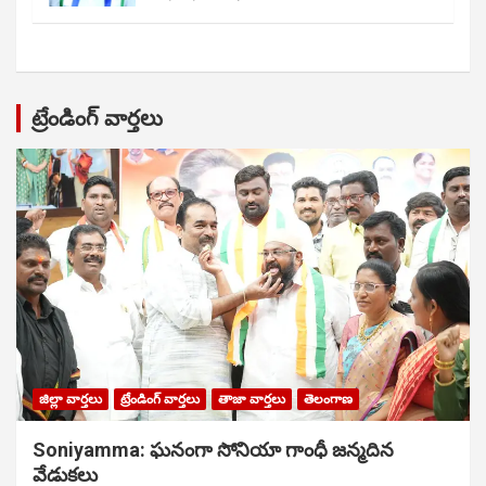
ట్రేండింగ్ వార్తలు
జిల్లా వార్తలు
ట్రేండింగ్ వార్తలు
తాజా వార్తలు
తెలంగాణ
Soniyamma: ఘ‌నంగా సోనియా గాంధీ జ‌న్మ‌దిన
వేడుక‌లు