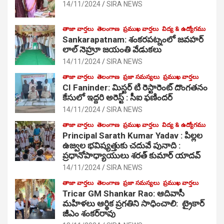
14/11/2024
SIRA NEWS
తాజా వార్తలు
తెలంగాణ
ప్రముఖ వార్తలు
విద్య & ఉద్యోగము
Sankarapatnam: శంకరపట్నంలో జవహర్
లాల్ నెహ్రూ జయంతి వేడుకలు
14/11/2024
SIRA NEWS
తాజా వార్తలు
తెలంగాణ
ప్రజా సమస్యలు
ప్రముఖ వార్తలు
CI Faninder: మిస్టర్ టి రెస్టారెంట్ దొంగతనం
కేసులో ఇద్దరి అరెస్ట్ : సీఐ ఫణిందర్
14/11/2024
SIRA NEWS
తాజా వార్తలు
తెలంగాణ
ప్రముఖ వార్తలు
విద్య & ఉద్యోగము
Principal Sarath Kumar Yadav : పిల్లల
ఉజ్వల భవిష్యత్తుకు చదువే పునాది :
ప్రధానోపాధ్యాయులు శరత్ కుమార్ యాదవ్
14/11/2024
SIRA NEWS
తాజా వార్తలు
తెలంగాణ
ప్రజా సమస్యలు
ప్రముఖ వార్తలు
Tricar GM Shankar Rao: ఆదివాసీ
మహిళలు ఆర్థిక ప్రగతిని సాధించాలి: ట్రైకార్
జీఎం శంకర్‌రావు