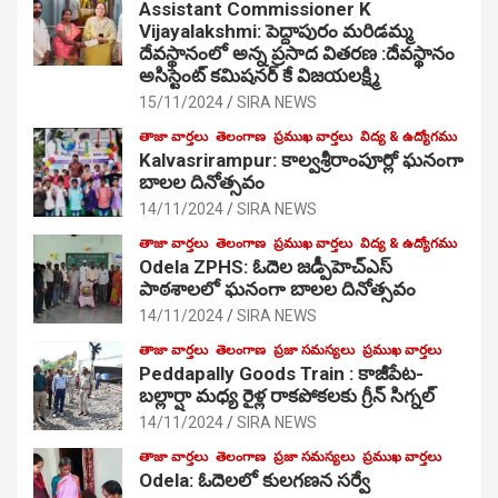
Assistant Commissioner K
Vijayalakshmi: పెద్దాపురం మరిడమ్మ
దేవస్థానంలో అన్న ప్రసాద వితరణ :దేవస్థానం
అసిస్టెంట్ కమిషనర్ కే విజయలక్ష్మి
15/11/2024
SIRA NEWS
తాజా వార్తలు
తెలంగాణ
ప్రముఖ వార్తలు
విద్య & ఉద్యోగము
Kalvasrirampur: కాల్వశ్రీరాంపూర్లో ఘనంగా
బాలల దినోత్సవం
14/11/2024
SIRA NEWS
తాజా వార్తలు
తెలంగాణ
ప్రముఖ వార్తలు
విద్య & ఉద్యోగము
Odela ZPHS: ఓదెల జ‌డ్పీహెచ్ఎస్
పాఠ‌శాల‌లో ఘనంగా బాలల దినోత్సవం
14/11/2024
SIRA NEWS
తాజా వార్తలు
తెలంగాణ
ప్రజా సమస్యలు
ప్రముఖ వార్తలు
Peddapally Goods Train : కాజీపేట-
బల్లార్షా మధ్య రైళ్ల రాకపోకలకు గ్రీన్ సిగ్నల్
14/11/2024
SIRA NEWS
తాజా వార్తలు
తెలంగాణ
ప్రజా సమస్యలు
ప్రముఖ వార్తలు
Odela: ఓదెలలో కులగణన సర్వే