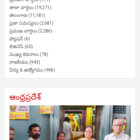
తాజా వార్తలు
(19,271)
తెలంగాణ
(11,181)
ప్రజా సమస్యలు
(2,681)
ప్రముఖ వార్తలు
(2,286)
ఫ్యాషన్
(6)
బిజినెస్
(65)
ముఖ్య కథనాలు
(78)
రాజకీయం
(943)
విద్య & ఉద్యోగము
(496)
ఆంధ్రప్రదేశ్