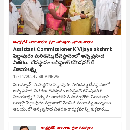
ఆంధ్రప్రదేశ్
తాజా వార్తలు
ప్రజా సమస్యలు
ప్రముఖ వార్తలు
Assistant Commissioner K Vijayalakshmi:
పెద్దాపురం మరిడమ్మ దేవస్థానంలో అన్న ప్రసాద
వితరణ :దేవస్థానం అసిస్టెంట్ కమిషనర్ కే
విజయలక్ష్మి
15/11/2024
SIRA NEWS
సిరాన్యూస్, సామర్లకోట పెద్దాపురం మరిడమ్మ దేవస్థానంలో
అన్న ప్రసాద వితరణ :దేవస్థానం అసిస్టెంట్ కమిషనర్ కే
విజయలక్ష్మి * చెక్కును అందజేసిన సామర్లకోట సిరాన్యూస్
రిపోర్టర్ పెద్దాపురం పట్టణంలో వెలసిన మరిటమ్మ అమ్మవారి
ఆలయంలో అన్న ప్రసాద వితరణ కార్యక్రమాన్ని శుక్రవారం…
ఆంధ్రప్రదేశ్
తెలంగాణ
ప్రజా సమస్యలు