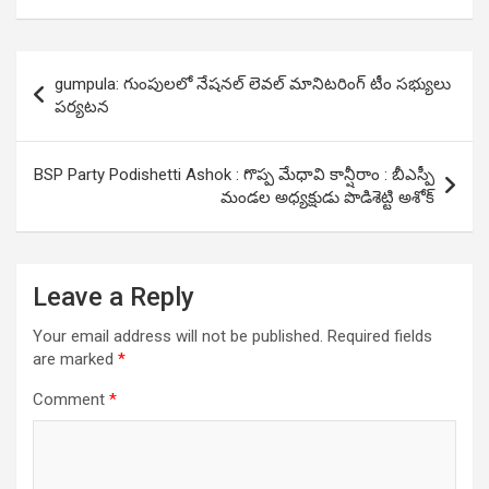
Post
gumpula: గుంపులలో నేషనల్ లెవల్ మానిటరింగ్ టీం స‌భ్యులు
navigation
పర్యటన
BSP Party Podishetti Ashok : గొప్ప మేధావి కాన్షీరాం : బీఎస్పీ
మండల అధ్యక్షుడు పొడిశెట్టి అశోక్
Leave a Reply
Your email address will not be published.
Required fields
are marked
*
Comment
*