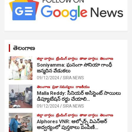
తెలంగాణ
జిల్లా వార్తలు
ట్రేండింగ్ వార్తలు
తాజా వార్తలు
తెలంగాణ
Soniyamma: ఘ‌నంగా సోనియా గాంధీ
జ‌న్మ‌దిన వేడుక‌లు
09/12/2024
SIRA NEWS
తెలంగాణ
ప్రజా సమస్యలు
రాజకీయం
Malla Reddy: సీనియర్ అసిస్టెంట్ సాయిలు
డిప్యూటేషన్ రద్దు చేయాలి…
09/12/2024
SIRA NEWS
జిల్లా వార్తలు
ట్రేండింగ్ వార్తలు
తాజా వార్తలు
తెలంగాణ
Alphores VNR: ఆల్ఫోర్స్ విఎన్ఆర్
అద్వర్యంలో పుస్తకాలు పంపిణి…