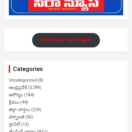
Click Here for E Paper
Categories
Uncategorized
(8)
ఆంధ్రప్రదేశ్
(5,789)
ఆరోగ్యం
(184)
క్రీడలు
(44)
జిల్లా వార్తలు
(259)
టెక్నాలజీ
(36)
ట్రావెల్
(12)
ట్రేండింగ్ వార్తలు
(911)