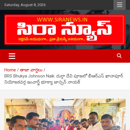
Skip
Saturday, August 8, 2026
to
content
Telugu Online News Daily
SIRA NEWS
Home
తాజా వార్తలు
BRS Bhukya Johnson Naik: దుర్గా దేవి పూజలో బీఆర్ఎస్ ఖానాపూర్
నియోజకవర్గ ఇంచార్జ్ భూక్యా జాన్సన్ నాయక్