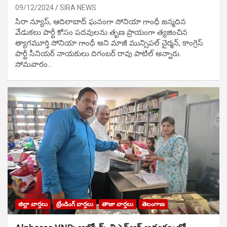
09/12/2024
SIRA NEWS
సిరా న్యూస్, ఆదిలాబాద్ ఘ‌నంగా సోనియా గాంధీ జ‌న్మ‌దిన
వేడుక‌లు పార్టీ కోసం ప‌ద‌వుల‌ను తృణ ప్రాయంగా త్య‌జించిన
త్యాగమూర్తి సోనియా గాంధీ అని మాజీ మున్సిప‌ల్ చైర్మ‌న్, కాంగ్రెస్
పార్టీ సీనియ‌ర్ నాయ‌కులు దిగంబ‌ర్ రావు పాటిల్ అన్నారు.
సోమవారం…
జిల్లా వార్తలు
ట్రేండింగ్ వార్తలు
తాజా వార్తలు
తెలంగాణ