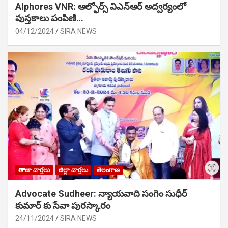
Alphores VNR: ఆల్ఫోర్స్ విఎన్ఆర్ అద్వర్యంలో
పుస్తకాలు పంపిణి…
04/12/2024
SIRA NEWS
తాజా వార్తలు
జిల్లా వార్తలు
తెలంగాణ
Advocate Sudheer: న్యాయవాది సంగెం సుధీర్
కుమార్ కు సేవా పురస్కారం
24/11/2024
SIRA NEWS