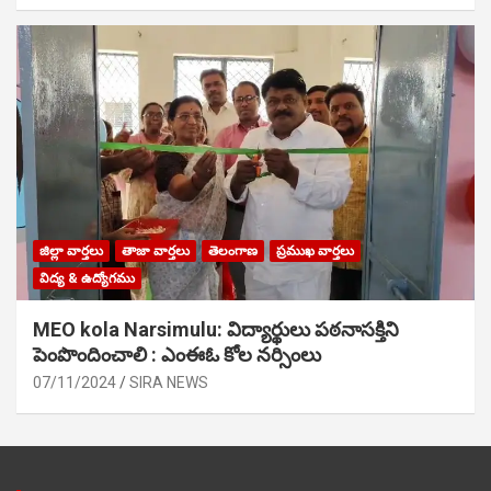
జిల్లా వార్తలు
తాజా వార్తలు
తెలంగాణ
ప్రముఖ వార్తలు
విద్య & ఉద్యోగము
MEO kola Narsimulu: విద్యార్థులు పఠ‌నాసక్తిని
పెంపొందించాలి : ఎంఈఓ కోల నర్సింలు
07/11/2024
SIRA NEWS