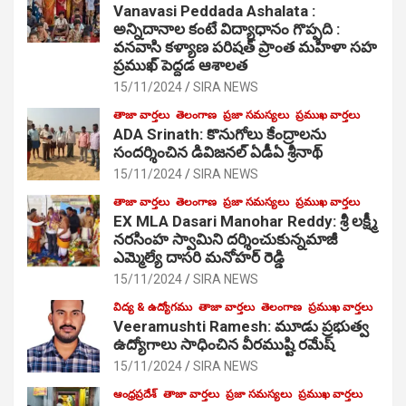
Vanavasi Peddada Ashalata :
అన్నిదానాల కంటే విద్యాధానం గొప్పది :
వనవాసి కళ్యాణ పరిషత్ ప్రాంత మహిళా సహ
ప్రముఖ్ పెద్దడ ఆశాలత
15/11/2024
SIRA NEWS
తాజా వార్తలు
తెలంగాణ
ప్రజా సమస్యలు
ప్రముఖ వార్తలు
ADA Srinath: కొనుగోలు కేంద్రాల‌ను
సంద‌ర్శించిన డివిజనల్ ఏడీఏ శ్రీనాథ్
15/11/2024
SIRA NEWS
తాజా వార్తలు
తెలంగాణ
ప్రజా సమస్యలు
ప్రముఖ వార్తలు
EX MLA Dasari Manohar Reddy: శ్రీ లక్ష్మీ
నరసింహ స్వామిని దర్శించుకున్నమాజీ
ఎమ్మెల్యే దాసరి మనోహర్ రెడ్డి
15/11/2024
SIRA NEWS
విద్య & ఉద్యోగము
తాజా వార్తలు
తెలంగాణ
ప్రముఖ వార్తలు
Veeramushti Ramesh: మూడు ప్రభుత్వ
ఉద్యోగాలు సాధించిన వీరముష్టి రమేష్
15/11/2024
SIRA NEWS
ఆంధ్రప్రదేశ్
తాజా వార్తలు
ప్రజా సమస్యలు
ప్రముఖ వార్తలు