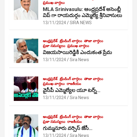
ప్రముఖ వార్తలు
MLA Srinivasulu: ఆంధ్రప్రదేశ్ అసెంబ్లీ
విప్ గా రాయదుర్గం ఎమ్మెల్యే శ్రీనివాసులు
13/11/2024
SIRA NEWS
ఆంధ్రప్రదేశ్
ట్రేండింగ్ వార్తలు
తాజా వార్తలు
ప్రజా సమస్యలు
ప్రముఖ వార్తలు
విజయసాయిరెడ్డికి ఎందుకంత ప్రేమ
13/11/2024
Sira News
ఆంధ్రప్రదేశ్
ట్రేండింగ్ వార్తలు
తాజా వార్తలు
ప్రముఖ వార్తలు
రాజకీయం
వైసీపీ ఎమ్మెల్యేల యూ టర్న్…
13/11/2024
Sira News
ఆంధ్రప్రదేశ్
ట్రేండింగ్ వార్తలు
తాజా వార్తలు
ప్రజా సమస్యలు
రాజకీయం
గుమ్మనూరు వర్సెస్ జేసీ…
13/11/2024
Sira News