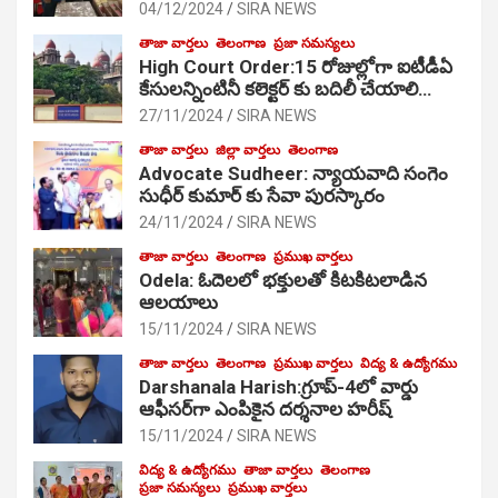
04/12/2024
SIRA NEWS
తాజా వార్తలు
తెలంగాణ
ప్రజా సమస్యలు
High Court Order:15 రోజుల్లోగా ఐటీడీఏ
కేసులన్నింటినీ కలెక్టర్ కు బదిలీ చేయాలి…
27/11/2024
SIRA NEWS
తాజా వార్తలు
జిల్లా వార్తలు
తెలంగాణ
Advocate Sudheer: న్యాయవాది సంగెం
సుధీర్ కుమార్ కు సేవా పురస్కారం
24/11/2024
SIRA NEWS
తాజా వార్తలు
తెలంగాణ
ప్రముఖ వార్తలు
Odela: ఓదెల‌లో భక్తులతో కిటకిటలాడిన
ఆల‌యాలు
15/11/2024
SIRA NEWS
తాజా వార్తలు
తెలంగాణ
ప్రముఖ వార్తలు
విద్య & ఉద్యోగము
Darshanala Harish:గ్రూప్-4లో వార్డు
ఆఫీసర్‌గా ఎంపికైన దర్శనాల హరీష్
15/11/2024
SIRA NEWS
విద్య & ఉద్యోగము
తాజా వార్తలు
తెలంగాణ
ప్రజా సమస్యలు
ప్రముఖ వార్తలు