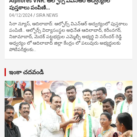
Alphores VNR: ఆల్ఫోర్స్ విఎన్ఆర్ అద్వర్యంలో
పుస్తకాలు పంపిణి…
04/12/2024
SIRA NEWS
సిరా న్యూస్, ఆదిలాబాద్: ఆల్ఫోర్స్ విఎన్ఆర్ అద్వర్యంలో పుస్తకాలు
పంపిణి… ఆల్ఫోర్స్ విద్యాసంస్థల అధినేత ఆదిలాబాద్, కరీంనగర్,
నిజామాబాద్, మెదక్ పట్టభద్రుల ఎమ్మెల్సీ అభ్యర్థి వి నరేందర్ రెడ్డి
అధ్వర్యం లో ఆదిలాబాద్ జిల్లా కేంద్రం లో పలువురు అభ్యర్థులకు
పోటిప‌రీక్ష‌ల‌కు…
ఇంకా చదవండి