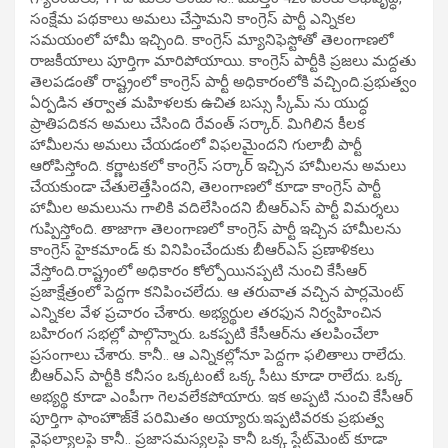
సంక్షేమ పథకాలు అమలు చేస్తామని కాంగ్రెస్ పార్టీ ఎన్నికల
సమయంలో హామీ ఇచ్చింది. కాంగ్రెస్ మ్యానిఫెస్టోతో తెలంగాణలో
రాజకీయాలు పూర్తిగా మారిపోయాయి. కాంగ్రెస్ పార్టీకి ప్రజలు మద్దతు
తెలపడంతో రాష్ట్రంలో కాంగ్రెస్ పార్టీ అధికారంలోకి వచ్చింది.ప్రభుత్వం
ఏర్పడిన తర్వాత మహిళలకు ఉచిత బస్సు స్కీమ్ ను యుద్ధ
ప్రాతిపదికన అమలు చేసింది రేవంత్ సర్కార్. మిగిలిన కీలక
హామీలను అమలు చేయడంలో విఫలమైందని గులాబీ పార్టీ
ఆరోపిస్తోంది. కర్ణాటకలో కాంగ్రెస్ సర్కార్ ఇచ్చిన హామీలను అమలు
చేయకుండా చేతులెత్తేసిందని, తెలంగాణలో కూడా కాంగ్రెస్ పార్టీ
హామీల అమలును గాలికి వదిలేసిందని బీఆర్ఎస్ పార్టీ విమర్శలు
గుప్పిస్తోంది. తాజాగా తెలంగాణలో కాంగ్రెస్ పార్టీ ఇచ్చిన హామీలను
కాంగ్రెస్ హైకమాండ్ కు వినిపించేందుకు బీఆర్ఎస్ ప్రణాళికలు
వేస్తోంది.రాష్ట్రంలో అధికారం కోల్పోయినప్పటి నుంచి కేసీఆర్
ప్రజాక్షేత్రంలో పెద్దగా కనిపించలేదు. ఆ తరువాత వచ్చిన పార్లమెంట్
ఎన్నికల వేళ ప్రచారం చేశారు. అభ్యర్థుల తరఫున నిర్వహించిన
బహిరంగ సభల్లో పాల్గొన్నారు. ఒకప్పటి కేసీఆర్‌ను తలపించేలా
ప్రసంగాలు చేశారు. కానీ.. ఆ ఎన్నికల్లోనూ పెద్దగా ఫలితాలు రాలేదు.
బీఆర్ఎస్ పార్టీకి కనీసం ఒక్కటంటే ఒక్క సీటు కూడా రాలేదు. ఒక్క
అభ్యర్థి కూడా ఎంపీగా గెలవలేకపోయారు. ఇక అప్పటి నుంచి కేసీఆర్
పూర్తిగా ఫాంహౌజ్‌కే పరిమితం అయ్యారు.ఇప్పటివరకు ప్రభుత్వ
వైఫల్యాలపై కానీ.. ప్రజాసమస్యలపై కానీ ఒక్క స్టేట్‌మెంట్ కూడా