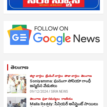
తెలంగాణ
జిల్లా వార్తలు
ట్రేండింగ్ వార్తలు
తాజా వార్తలు
తెలంగాణ
Soniyamma: ఘ‌నంగా సోనియా గాంధీ
జ‌న్మ‌దిన వేడుక‌లు
09/12/2024
SIRA NEWS
తెలంగాణ
ప్రజా సమస్యలు
రాజకీయం
Malla Reddy: సీనియర్ అసిస్టెంట్ సాయిలు