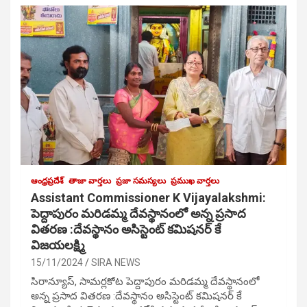
ఆంధ్రప్రదేశ్
తాజా వార్తలు
ప్రజా సమస్యలు
ప్రముఖ వార్తలు
Assistant Commissioner K Vijayalakshmi:
పెద్దాపురం మరిడమ్మ దేవస్థానంలో అన్న ప్రసాద
వితరణ :దేవస్థానం అసిస్టెంట్ కమిషనర్ కే
విజయలక్ష్మి
15/11/2024
SIRA NEWS
సిరాన్యూస్, సామర్లకోట పెద్దాపురం మరిడమ్మ దేవస్థానంలో
అన్న ప్రసాద వితరణ :దేవస్థానం అసిస్టెంట్ కమిషనర్ కే