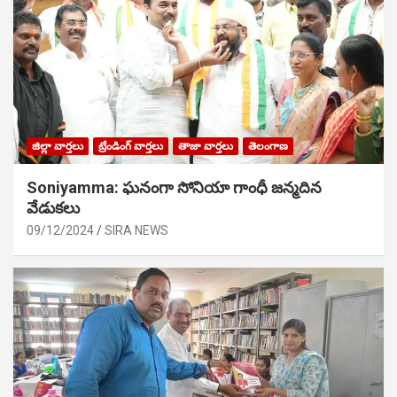
జిల్లా వార్తలు
ట్రేండింగ్ వార్తలు
తాజా వార్తలు
తెలంగాణ
Soniyamma: ఘ‌నంగా సోనియా గాంధీ జ‌న్మ‌దిన
వేడుక‌లు
09/12/2024
SIRA NEWS