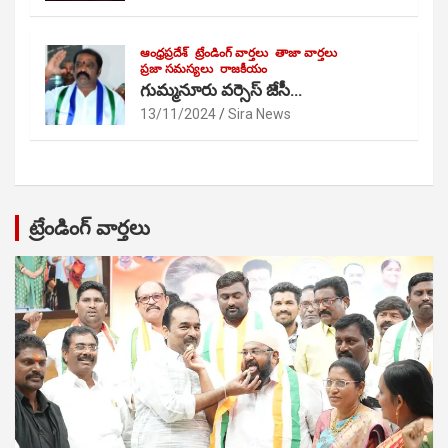
ఆంధ్రప్రదేశ్
ట్రేండింగ్ వార్తలు
తాజా వార్తలు
ప్రజా సమస్యలు
రాజకీయం
గుమ్మనూరు వర్సెస్ జేసీ…
13/11/2024
Sira News
ట్రేండింగ్ వార్తలు