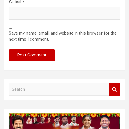
Website
Save my name, email, and website in this browser for the
next time I comment.
S
e
a
r
c
h