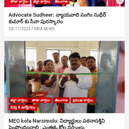
తాజా వార్తలు
జిల్లా వార్తలు
తెలంగాణ
Advocate Sudheer: న్యాయవాది సంగెం సుధీర్
కుమార్ కు సేవా పురస్కారం
24/11/2024
SIRA NEWS
జిల్లా వార్తలు
తాజా వార్తలు
తెలంగాణ
ప్రముఖ వార్తలు
విద్య & ఉద్యోగము
MEO kola Narsimulu: విద్యార్థులు పఠ‌నాసక్తిని
పెంపొందించాలి : ఎంఈఓ కోల నర్సింలు