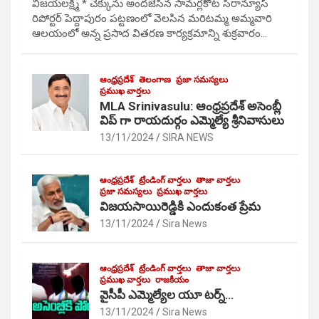
విజయలక్ష్మి * చెక్కును అందజేసిన సామర్లకోట సిరాన్యూస్
రిపోర్టర్ పెద్దాపురం పట్టణంలో వెలసిన మరిటమ్మ అమ్మవారి
ఆలయంలో అన్న ప్రసాద వితరణ కార్యక్రమాన్ని శుక్రవారం…
ఆంధ్రప్రదేశ్
తెలంగాణ
ప్రజా సమస్యలు
ప్రముఖ వార్తలు
MLA Srinivasulu: ఆంధ్రప్రదేశ్ అసెంబ్లీ
విప్ గా రాయదుర్గం ఎమ్మెల్యే శ్రీనివాసులు
13/11/2024
SIRA NEWS
ఆంధ్రప్రదేశ్
ట్రేండింగ్ వార్తలు
తాజా వార్తలు
ప్రజా సమస్యలు
ప్రముఖ వార్తలు
విజయసాయిరెడ్డికి ఎందుకంత ప్రేమ
13/11/2024
Sira News
ఆంధ్రప్రదేశ్
ట్రేండింగ్ వార్తలు
తాజా వార్తలు
ప్రముఖ వార్తలు
రాజకీయం
వైసీపీ ఎమ్మెల్యేల యూ టర్న్…
13/11/2024
Sira News