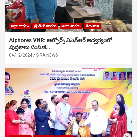
జిల్లా వార్తలు
ట్రేండింగ్ వార్తలు
తాజా వార్తలు
తెలంగాణ
Alphores VNR: ఆల్ఫోర్స్ విఎన్ఆర్ అద్వర్యంలో
పుస్తకాలు పంపిణి…
04/12/2024
SIRA NEWS