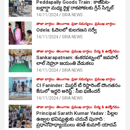
Peddapally Goods Train : కాజీపేట-
బల్లార్షా మధ్య రైళ్ల రాకపోకలకు గ్రీన్ సిగ్నల్
14/11/2024
SIRA NEWS
తాజా వార్తలు
తెలంగాణ
ప్రజా సమస్యలు
ప్రముఖ వార్తలు
Odela: ఓదెలలో కులగణన సర్వే
14/11/2024
SIRA NEWS
తాజా వార్తలు
తెలంగాణ
ప్రముఖ వార్తలు
విద్య & ఉద్యోగము
Sankarapatnam: శంకరపట్నంలో జవహర్
లాల్ నెహ్రూ జయంతి వేడుకలు
14/11/2024
SIRA NEWS
తాజా వార్తలు
తెలంగాణ
ప్రజా సమస్యలు
ప్రముఖ వార్తలు
CI Faninder: మిస్టర్ టి రెస్టారెంట్ దొంగతనం
కేసులో ఇద్దరి అరెస్ట్ : సీఐ ఫణిందర్
14/11/2024
SIRA NEWS
తాజా వార్తలు
తెలంగాణ
ప్రముఖ వార్తలు
విద్య & ఉద్యోగము
Principal Sarath Kumar Yadav : పిల్లల
ఉజ్వల భవిష్యత్తుకు చదువే పునాది :
ప్రధానోపాధ్యాయులు శరత్ కుమార్ యాదవ్