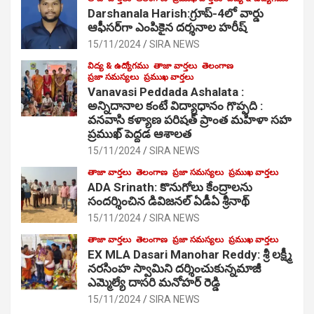
Darshanala Harish:గ్రూప్-4లో వార్డు
ఆఫీసర్‌గా ఎంపికైన దర్శనాల హరీష్
15/11/2024
SIRA NEWS
విద్య & ఉద్యోగము
తాజా వార్తలు
తెలంగాణ
ప్రజా సమస్యలు
ప్రముఖ వార్తలు
Vanavasi Peddada Ashalata :
అన్నిదానాల కంటే విద్యాధానం గొప్పది :
వనవాసి కళ్యాణ పరిషత్ ప్రాంత మహిళా సహ
ప్రముఖ్ పెద్దడ ఆశాలత
15/11/2024
SIRA NEWS
తాజా వార్తలు
తెలంగాణ
ప్రజా సమస్యలు
ప్రముఖ వార్తలు
ADA Srinath: కొనుగోలు కేంద్రాల‌ను
సంద‌ర్శించిన డివిజనల్ ఏడీఏ శ్రీనాథ్
15/11/2024
SIRA NEWS
తాజా వార్తలు
తెలంగాణ
ప్రజా సమస్యలు
ప్రముఖ వార్తలు
EX MLA Dasari Manohar Reddy: శ్రీ లక్ష్మీ
నరసింహ స్వామిని దర్శించుకున్నమాజీ
ఎమ్మెల్యే దాసరి మనోహర్ రెడ్డి
15/11/2024
SIRA NEWS