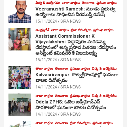
విద్య & ఉద్యోగము
తాజా వార్తలు
తెలంగాణ
ప్రముఖ వార్తలు
Veeramushti Ramesh: మూడు ప్రభుత్వ
ఉద్యోగాలు సాధించిన వీరముష్టి రమేష్
15/11/2024
SIRA NEWS
ఆంధ్రప్రదేశ్
తాజా వార్తలు
ప్రజా సమస్యలు
ప్రముఖ వార్తలు
Assistant Commissioner K
Vijayalakshmi: పెద్దాపురం మరిడమ్మ
దేవస్థానంలో అన్న ప్రసాద వితరణ :దేవస్థానం
అసిస్టెంట్ కమిషనర్ కే విజయలక్ష్మి
15/11/2024
SIRA NEWS
తాజా వార్తలు
తెలంగాణ
ప్రముఖ వార్తలు
విద్య & ఉద్యోగము
Kalvasrirampur: కాల్వశ్రీరాంపూర్లో ఘనంగా
బాలల దినోత్సవం
14/11/2024
SIRA NEWS
తాజా వార్తలు
తెలంగాణ
ప్రముఖ వార్తలు
విద్య & ఉద్యోగము
Odela ZPHS: ఓదెల జ‌డ్పీహెచ్ఎస్
పాఠ‌శాల‌లో ఘనంగా బాలల దినోత్సవం
14/11/2024
SIRA NEWS
తాజా వార్తలు
తెలంగాణ
ప్రజా సమస్యలు
ప్రముఖ వార్తలు