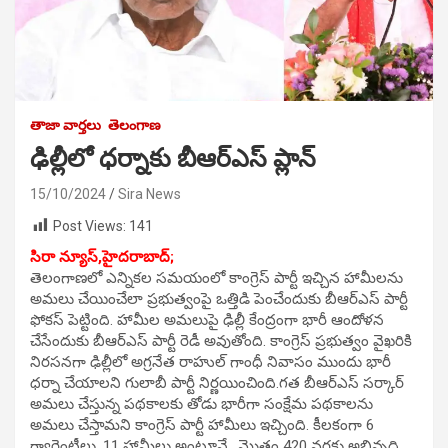
తాజా వార్తలు
తెలంగాణ
ఢిల్లీలో ధర్నాకు బీఆర్ఎస్ ప్లాన్
15/10/2024
Sira News
Post Views:
141
సిరా న్యూస్,హైదరాబాద్;
తెలంగాణలో ఎన్నికల సమయంలో కాంగ్రెస్ పార్టీ ఇచ్చిన హామీలను
అమలు చేయించేలా ప్రభుత్వంపై ఒత్తిడి పెంచేందుకు బీఆర్ఎస్ పార్టీ
ఫోకస్ పెట్టింది. హామీల అమలుపై ఢిల్లీ కేంద్రంగా భారీ ఆందోళన
చేసేందుకు బీఆర్ఎస్ పార్టీ రెడీ అవుతోంది. కాంగ్రెస్ ప్రభుత్వం వైఖరికి
నిరసనగా ఢిల్లీలో అగ్రనేత రాహుల్ గాంధీ నివాసం ముందు భారీ
ధర్నా చేయాలని గులాబీ పార్టీ నిర్ణయించింది.గత బీఆర్ఎస్ సర్కార్
అమలు చేస్తున్న పథకాలకు తోడు భారీగా సంక్షేమ పథకాలను
అమలు చేస్తామని కాంగ్రెస్ పార్టీ హామీలు ఇచ్చింది. కీలకంగా 6
గ్యారెంటీలు, 11 హామీలు అంటూనే.. మొత్తం 420 వరకు అభివృద్ధి,