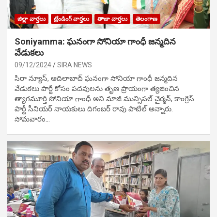
జిల్లా వార్తలు
ట్రేండింగ్ వార్తలు
తాజా వార్తలు
తెలంగాణ
Soniyamma: ఘ‌నంగా సోనియా గాంధీ జ‌న్మ‌దిన
వేడుక‌లు
09/12/2024
SIRA NEWS
సిరా న్యూస్, ఆదిలాబాద్ ఘ‌నంగా సోనియా గాంధీ జ‌న్మ‌దిన
వేడుక‌లు పార్టీ కోసం ప‌ద‌వుల‌ను తృణ ప్రాయంగా త్య‌జించిన
త్యాగమూర్తి సోనియా గాంధీ అని మాజీ మున్సిప‌ల్ చైర్మ‌న్, కాంగ్రెస్
పార్టీ సీనియ‌ర్ నాయ‌కులు దిగంబ‌ర్ రావు పాటిల్ అన్నారు.
సోమవారం…