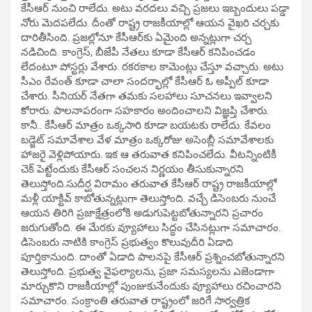
కేసీఆర్ నుంచి రాలేదు. అటు వరదలు వచ్చి ప్రజలు ఇబ్బందులు పడ్డా
నోరు మెదపలేదు. దీంతో రాష్ట్ర రాజకీయాల్లో ఆయన వైఖరి చర్చకు
దారితీసింది. ప్రజల్లోనూ కేసీఆర్‌కు ఏమైంది అన్నట్లుగా చర్చ
నడిచింది. కాంగ్రెస్, బీజేపీ నేతలు కూడా కేసీఆర్ కనిపించడం
లేదంటూ పోస్టర్లు వేశారు. రకరకాల కామెంట్లు చేస్తూ వచ్చారు. అటు
సీఎం రేవంత్ కూడా చాలా సందర్భాల్లో కేసీఆర్ ఓ అప్పీల్ కూడా
చేశారు. సీనియర్ నేతగా తమకు సలహాలు సూచనలు ఇవ్వాలని
కోరారు. పాలనాపరంగా సహకారం అందించాలని విజ్ఞప్తి చేశారు.
కానీ.. కేసీఆర్ మాత్రం ఒక్కసారి కూడా బయటకు రాలేదు. కేవలం
బడ్జెట్ సమావేశాల వేళ మాత్రం ఒక్కరోజు అసెంబ్లీ సమావేశాలకు
హాజరై వెళ్లిపోయారు. ఇక ఆ తరువాత కనిపించలేదు. వీటన్నింటికీ
చెక్ పెట్టేందుకు కేసీఆర్ సంచలన నిర్ణయం తీసుకున్నారని
తెలుస్తోంది.సుదీర్ఘ విరామం తరువాత కేసీఆర్ రాష్ట్ర రాజకీయాల్లో
మళ్లీ యాక్టివ్ కాబోతున్నట్లుగా తెలుస్తోంది. వచ్చే డిసెంబరు నుంచే
ఆయన తిరిగి ప్రజాక్షేత్రంలోకి అడుగుపెట్టబోతున్నారని ప్రచారం
జరుగుతోంది. ఈ మేరకు వ్యూహాలు సిద్ధం చేసినట్లుగా సమాచారం.
డిసెంబరు నాటికి కాంగ్రెస్ ప్రభుత్వం కొలువుదీరి ఏడాది
పూర్తికానుంది. దాంతో ఏడాది పాలనపై కేసీఆర్ ప్రశ్నించబోతున్నారని
తెలుస్తోంది. ప్రభుత్వ వైఫల్యాలను, ప్రజా సమస్యలను ఎజెండాగా
మార్చుకొని రాజకీయాల్లో పుంజుకునేందుకు వ్యూహాలు రచించారని
సమాచారం. సంక్రాంతి తరువాత రాష్ట్రంలో జరిగే సార్వత్రిక