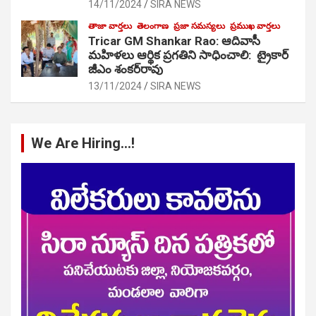
14/11/2024
SIRA NEWS
తాజా వార్తలు
తెలంగాణ
ప్రజా సమస్యలు
ప్రముఖ వార్తలు
Tricar GM Shankar Rao: ఆదివాసీ
మహిళలు ఆర్థిక ప్రగతిని సాధించాలి: ట్రైకార్
జీఎం శంకర్‌రావు
13/11/2024
SIRA NEWS
We Are Hiring…!