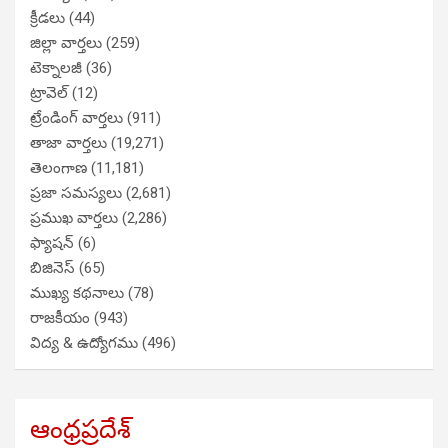
క్రీడలు
(44)
జిల్లా వార్తలు
(259)
టెక్నాలజీ
(36)
ట్రావెల్
(12)
ట్రేండింగ్ వార్తలు
(911)
తాజా వార్తలు
(19,271)
తెలంగాణ
(11,181)
ప్రజా సమస్యలు
(2,681)
ప్రముఖ వార్తలు
(2,286)
ఫ్యాషన్
(6)
బిజినెస్
(65)
ముఖ్య కథనాలు
(78)
రాజకీయం
(943)
విద్య & ఉద్యోగము
(496)
ఆంధ్రప్రదేశ్