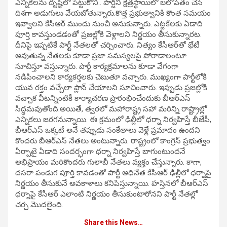
ఎన్నికలను దృష్టిలో పెట్టుకొని.. పార్టీని క్షేత్రస్థాయిలో బలోపేతం చేసే
దిశగా అడుగులు వేయబోతున్నారు.కొత్త ప్రభుత్వానికి కొంత సమయం
ఇవ్వాలని కేసీఆర్ ముందు నుంచీ అనుకున్నారు. ఎట్టకేలకు ఏడాది
పూర్తి కావస్తుండడంతో ప్రజల్లోకి వెళ్లాలని నిర్ణయం తీసుకున్నారట.
దీనిపై ఇప్పటికే పార్టీ నేతలతో చర్చించారు. నిత్యం కేసీఆర్‌తో భేటీ
అవుతున్న నేతలకు కూడా ప్రజా సమస్యలపై పోరాడాలంటూ
సూచిస్తూ వస్తున్నారు. పార్టీ కార్యక్రమాలను కూడా వేగంగా
నడిపించాలని కార్యకర్తలకు చెబుతూ వచ్చారు. ముఖ్యంగా పార్టీలోకి
యువ రక్తం వచ్చేలా ప్లాన్ చేయాలని సూచించారు. ఇప్పుడు ప్రజల్లోకి
వచ్చాక వీటన్నింటికీ కార్యాచరణ ప్రారంభించేందుకు బీఆర్ఎస్
సిద్ధమవుతోంది.అయితే, త్వరలో మహారాష్ట్ర సహా మరిన్ని రాష్ట్రాల్లో
ఎన్నికలు జరగనున్నాయి. ఈ క్రమంలో ఢిల్లీలో ధర్నా నిర్వహిస్తే బీజేపీ,
బీఆర్ఎస్ ఒక్కటే అనే తప్పుడు సంకేతాలు వెళ్లే ప్రమాదం ఉందని
కొందరు బీఆర్ఎస్ నేతలు అంటున్నారు. రాష్ట్రంలో కాంగ్రెస్ ప్రభుత్వం
ఏర్పాటై ఏడాది సందర్భంగా ధర్నా నిర్వహిస్తే బాగుంటుందనే
అభిప్రాయం మరికొందరు గులాబీ నేతలు వ్యక్తం చేస్తున్నారు. కాగా,
దసరా పండుగ పూర్తి కావడంతో పార్టీ అధినేత కేసీఆర్ ఢిల్లీలో ధర్నాపై
నిర్ణయం తీసుకునే అవకాశాలు కనిపిస్తున్నాయి. హస్తినలో బీఆర్ఎస్
ధర్నాపై కేసీఆర్ ఎలాంటి నిర్ణయం తీసుకుంటారోనని పార్టీ నేతల్లో
చర్చ మొదలైంది.
Share this News…