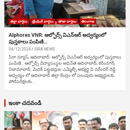
జిల్లా వార్తలు
ట్రేండింగ్ వార్తలు
తాజా వార్తలు
తెలంగాణ
Alphores VNR: ఆల్ఫోర్స్ విఎన్ఆర్ అద్వర్యంలో
పుస్తకాలు పంపిణి…
04/12/2024
SIRA NEWS
సిరా న్యూస్, ఆదిలాబాద్: ఆల్ఫోర్స్ విఎన్ఆర్ అద్వర్యంలో పుస్తకాలు
పంపిణి… ఆల్ఫోర్స్ విద్యాసంస్థల అధినేత ఆదిలాబాద్, కరీంనగర్,
నిజామాబాద్, మెదక్ పట్టభద్రుల ఎమ్మెల్సీ అభ్యర్థి వి నరేందర్ రెడ్డి
అధ్వర్యం లో ఆదిలాబాద్ జిల్లా కేంద్రం లో పలువురు అభ్యర్థులకు
పోటిప‌రీక్ష‌ల‌కు…
ఇంకా చదవండి