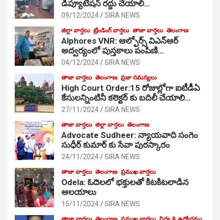
డిప్యూటేషన్ రద్దు చేయాలి…
09/12/2024
SIRA NEWS
జిల్లా వార్తలు
ట్రేండింగ్ వార్తలు
తాజా వార్తలు
తెలంగాణ
Alphores VNR: ఆల్ఫోర్స్ విఎన్ఆర్
అద్వర్యంలో పుస్తకాలు పంపిణి…
04/12/2024
SIRA NEWS
తాజా వార్తలు
తెలంగాణ
ప్రజా సమస్యలు
High Court Order:15 రోజుల్లోగా ఐటీడీఏ
కేసులన్నింటినీ కలెక్టర్ కు బదిలీ చేయాలి…
27/11/2024
SIRA NEWS
తాజా వార్తలు
జిల్లా వార్తలు
తెలంగాణ
Advocate Sudheer: న్యాయవాది సంగెం
సుధీర్ కుమార్ కు సేవా పురస్కారం
24/11/2024
SIRA NEWS
తాజా వార్తలు
తెలంగాణ
ప్రముఖ వార్తలు
Odela: ఓదెల‌లో భక్తులతో కిటకిటలాడిన
ఆల‌యాలు
15/11/2024
SIRA NEWS
తాజా వార్తలు
తెలంగాణ
ప్రముఖ వార్తలు
విద్య & ఉద్యోగము