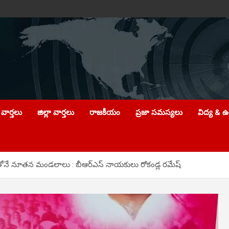
వార్తలు
జిల్లా వార్తలు
రాజకీయం
ప్రజా సమస్యలు
విద్య & 
తోనే నూతన మండలాలు : బీఆర్ఎస్ నాయకులు రోకండ్ల రమేష్