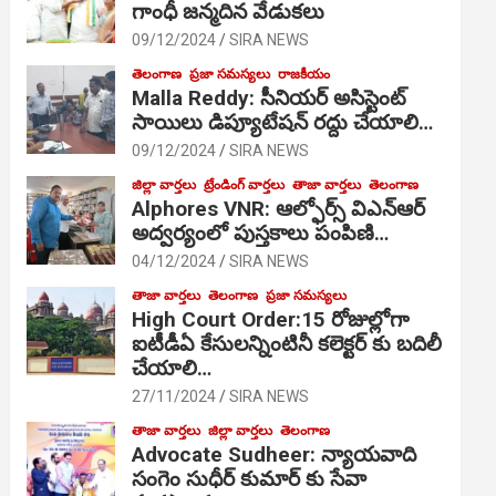
గాంధీ జ‌న్మ‌దిన వేడుక‌లు
09/12/2024
SIRA NEWS
తెలంగాణ
ప్రజా సమస్యలు
రాజకీయం
Malla Reddy: సీనియర్ అసిస్టెంట్
సాయిలు డిప్యూటేషన్ రద్దు చేయాలి…
09/12/2024
SIRA NEWS
జిల్లా వార్తలు
ట్రేండింగ్ వార్తలు
తాజా వార్తలు
తెలంగాణ
Alphores VNR: ఆల్ఫోర్స్ విఎన్ఆర్
అద్వర్యంలో పుస్తకాలు పంపిణి…
04/12/2024
SIRA NEWS
తాజా వార్తలు
తెలంగాణ
ప్రజా సమస్యలు
High Court Order:15 రోజుల్లోగా
ఐటీడీఏ కేసులన్నింటినీ కలెక్టర్ కు బదిలీ
చేయాలి…
27/11/2024
SIRA NEWS
తాజా వార్తలు
జిల్లా వార్తలు
తెలంగాణ
Advocate Sudheer: న్యాయవాది
సంగెం సుధీర్ కుమార్ కు సేవా