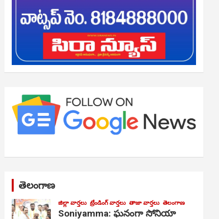
తెలంగాణ
జిల్లా వార్తలు
ట్రేండింగ్ వార్తలు
తాజా వార్తలు
తెలంగాణ
Soniyamma: ఘ‌నంగా సోనియా