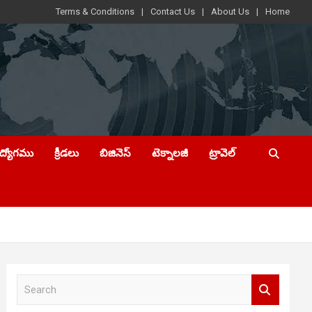
Terms & Conditions
Contact Us
About Us
Home
ఉద్యోగము
క్రీడలు
బిజినెస్
టెక్నాలజీ
ట్రావెల్
S
e
a