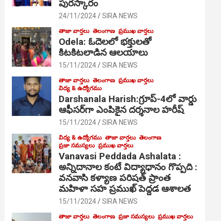
పురస్కారం
24/11/2024
SIRA NEWS
తాజా వార్తలు
తెలంగాణ
ప్రముఖ వార్తలు
Odela: ఓదెల‌లో భక్తులతో
కిటకిటలాడిన ఆల‌యాలు
15/11/2024
SIRA NEWS
తాజా వార్తలు
తెలంగాణ
ప్రముఖ వార్తలు
విద్య & ఉద్యోగము
Darshanala Harish:గ్రూప్-4లో వార్డు
ఆఫీసర్‌గా ఎంపికైన దర్శనాల హరీష్
15/11/2024
SIRA NEWS
విద్య & ఉద్యోగము
తాజా వార్తలు
తెలంగాణ
ప్రజా సమస్యలు
ప్రముఖ వార్తలు
Vanavasi Peddada Ashalata :
అన్నిదానాల కంటే విద్యాధానం గొప్పది :
వనవాసి కళ్యాణ పరిషత్ ప్రాంత
మహిళా సహ ప్రముఖ్ పెద్దడ ఆశాలత
15/11/2024
SIRA NEWS
తాజా వార్తలు
తెలంగాణ
ప్రజా సమస్యలు
ప్రముఖ వార్తలు