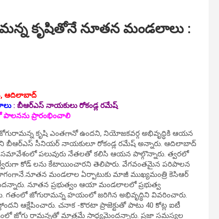
మన్న కృషితోనే నూతన మండలాలు :
, ఆదిలాబాద్‌
లాలు
:
బీఆర్ఎస్ నాయకులు రోకండ్ల రమేష్
 పాలనను ప్రారంభించాలి
జోగురామన్న కృషి ఎంతగానో ఉందని, నియోజకవర్గ అభివృద్ధికి ఆయన
బీఆర్ఎస్ సీనియర్ నాయకులూ రోకండ్ల రమేష్ అన్నారు. ఆదిలాబాద్
ా సమావేశంలో పలువురు నేతలతో కలిసి ఆయన పాల్గొన్నారు. త్వరలో
ర్వేరుగా కోడ్ లను కేటాయించారని తెలిపారు. వేగవంతమైన పరిపాలన
లో భాగంగానే.నూతన మండలాల ఏర్పాటుకు మాజీ ముఖ్యమంత్రి కెసిఆర్
ఉందన్నారు. నూతన ప్రభుత్వం ఆయా మండలాలలో ప్రభుత్వ
రు. గతంలో జోగురామన్న హయంలో జరిగిన అభివృద్ధిని వివరించారు.
స్తోందని ఆక్షేపించారు. చనాక -కొరటా ప్రాజెక్టుతో పాటు 40 కోట్ల ఐటీ
ంలో జోగు రామన్నతో మాత్రమే సాధ్యమైందన్నారు. ప్రజా సమస్యల