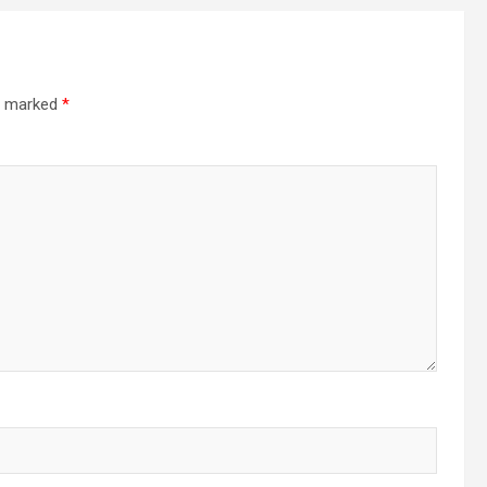
re marked
*