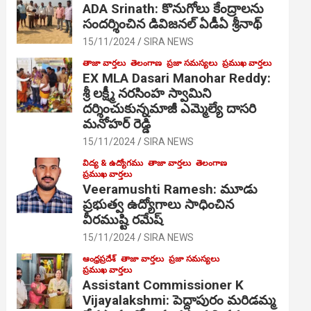
ADA Srinath: కొనుగోలు కేంద్రాల‌ను
సంద‌ర్శించిన డివిజనల్ ఏడీఏ శ్రీనాథ్
15/11/2024
SIRA NEWS
తాజా వార్తలు
తెలంగాణ
ప్రజా సమస్యలు
ప్రముఖ వార్తలు
EX MLA Dasari Manohar Reddy:
శ్రీ లక్ష్మీ నరసింహ స్వామిని
దర్శించుకున్నమాజీ ఎమ్మెల్యే దాసరి
మనోహర్ రెడ్డి
15/11/2024
SIRA NEWS
విద్య & ఉద్యోగము
తాజా వార్తలు
తెలంగాణ
ప్రముఖ వార్తలు
Veeramushti Ramesh: మూడు
ప్రభుత్వ ఉద్యోగాలు సాధించిన
వీరముష్టి రమేష్
15/11/2024
SIRA NEWS
ఆంధ్రప్రదేశ్
తాజా వార్తలు
ప్రజా సమస్యలు
ప్రముఖ వార్తలు
Assistant Commissioner K
Vijayalakshmi: పెద్దాపురం మరిడమ్మ