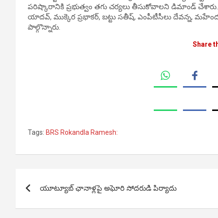
పరిష్కారానికి ప్రభుత్వం తగు చర్యలు తీసుకోవాలని డిమాండ్ చేశారు
యాదవ్, ముక్కెర ప్రభాకర్, బట్టు సతీష్, ఎంపీటీసీలు దేవన్న, మహే
పాల్గొన్నారు.
Share t
Tags:
BRS Rokandla Ramesh:
Post
యూట్యూబ్ ఛానాళ్లపై అఘోరి సోదరుడి పిర్యాదు
navigation