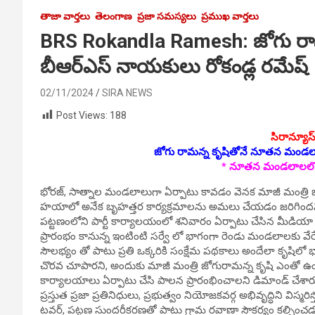
తాజా వార్తలు
తెలంగాణ
ప్రజా సమస్యలు
ప్రముఖ వార్తలు
BRS Rokandla Ramesh: జోగు రా
బీఆర్ఎస్ నాయకులు రోకండ్ల రమేష్
02/11/2024
SIRA NEWS
Post Views:
188
సిరాన్యూస్
జోగు రామన్న కృషితోనే నూతన మండ
* నూత‌న మండ‌లాల‌లో
భోరజ్, సాత్నాల మండలాలుగా ఏర్పాటు కావడం వెనక మాజీ మంత్రి 
హయాలో అనేక బృహత్తర కార్యక్రమాలను అమలు చేయడం జరిగిందని 
పట్టణంలోని పార్టీ కార్యాలయంలో శనివారం ఏర్పాటు చేసిన మీడియ
ప్రారంభం కానున్న ఇంటింటి సర్వే లో భాగంగా రెండు మండలాలకు వే
సౌలభ్యం తో పాటు ప్రతి ఒక్కరికి సంక్షేమ పథకాలు అందేలా కృషి
చొరవ చూపారని, అందుకు మాజీ మంత్రి జోగురామన్న కృషి ఎంతో 
కార్యాలయాలు ఏర్పాటు చేసి పాలన ప్రారంభించాలని డిమాండ్ చేశా
ప్రస్తుత ప్రజా ప్రతినిధులు, ప్రభుత్వం నియోజకవర్గ అభివృద్ధిని విస్మరి
టవర్, పట్టణ సుందరీకరణతో పాటు గ్రామ రవాణా సౌకర్యం కల్పించడ