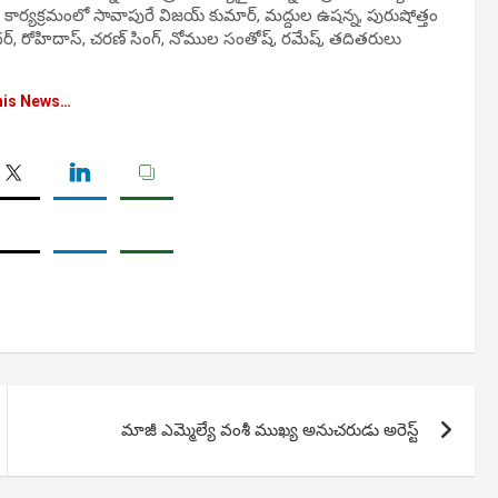
. కార్యక్రమంలో సావాపురే విజయ్ కుమార్, మద్దుల ఉషన్న, పురుషోత్తం
ందర్, రోహిదాస్, చరణ్ సింగ్, నోముల సంతోష్, రమేష్, తదితరులు
his News…
మాజీ ఎమ్మెల్యే వంశీ ముఖ్య అనుచరుడు అరెస్ట్