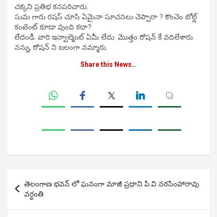
చక్కని ప్రతిభ కనపరిచారు.
సుమ గారు రషస్ చూసి ఏమైనా సూచనలు చెప్పారా ? కొంచెం బోల్డ్
కంటెంట్ కూడా వుంది కదా?
లేదండీ. వారి ఇన్వాల్మెంట్ ఏమీ లేదు. మొత్తం రోషన్ కే వదిలేశారు.
నన్ను, రోషన్ ని బలంగా నమ్మారు.
Share this News…
Post
తెలంగాణ భవన్ లో ఘనంగా మాజీ ప్రధాని పి.వి నరసింహారావు
navigation
వర్ధంతి