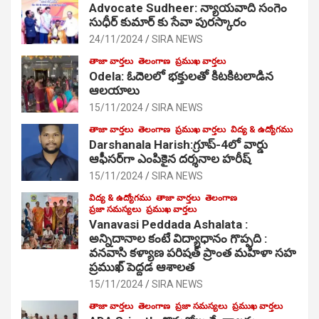
Advocate Sudheer: న్యాయవాది సంగెం
సుధీర్ కుమార్ కు సేవా పురస్కారం
24/11/2024
SIRA NEWS
తాజా వార్తలు
తెలంగాణ
ప్రముఖ వార్తలు
Odela: ఓదెల‌లో భక్తులతో కిటకిటలాడిన
ఆల‌యాలు
15/11/2024
SIRA NEWS
తాజా వార్తలు
తెలంగాణ
ప్రముఖ వార్తలు
విద్య & ఉద్యోగము
Darshanala Harish:గ్రూప్-4లో వార్డు
ఆఫీసర్‌గా ఎంపికైన దర్శనాల హరీష్
15/11/2024
SIRA NEWS
విద్య & ఉద్యోగము
తాజా వార్తలు
తెలంగాణ
ప్రజా సమస్యలు
ప్రముఖ వార్తలు
Vanavasi Peddada Ashalata :
అన్నిదానాల కంటే విద్యాధానం గొప్పది :
వనవాసి కళ్యాణ పరిషత్ ప్రాంత మహిళా సహ
ప్రముఖ్ పెద్దడ ఆశాలత
15/11/2024
SIRA NEWS
తాజా వార్తలు
తెలంగాణ
ప్రజా సమస్యలు
ప్రముఖ వార్తలు