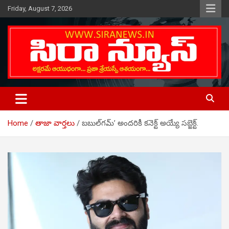
Skip
Friday, August 7, 2026
to
content
Telugu Online News Daily
SIRA NEWS
Home
తాజా వార్తలు
బబుల్‌గమ్’ అందరికీ కనెక్ట్ అయ్యే సబ్జెక్ట్.