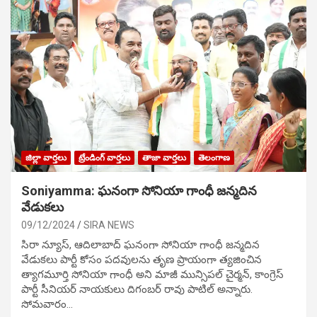
జిల్లా వార్తలు
ట్రేండింగ్ వార్తలు
తాజా వార్తలు
తెలంగాణ
Soniyamma: ఘ‌నంగా సోనియా గాంధీ జ‌న్మ‌దిన
వేడుక‌లు
09/12/2024
SIRA NEWS
సిరా న్యూస్, ఆదిలాబాద్ ఘ‌నంగా సోనియా గాంధీ జ‌న్మ‌దిన
వేడుక‌లు పార్టీ కోసం ప‌ద‌వుల‌ను తృణ ప్రాయంగా త్య‌జించిన
త్యాగమూర్తి సోనియా గాంధీ అని మాజీ మున్సిప‌ల్ చైర్మ‌న్, కాంగ్రెస్
పార్టీ సీనియ‌ర్ నాయ‌కులు దిగంబ‌ర్ రావు పాటిల్ అన్నారు.
సోమవారం…