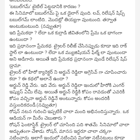
అనిపించింది.
‘బబుల్‌గమ్’ టైటిల్ పెట్టడానికి కారణం ?
ఈ సినిమాలో బబుల్‌గమ్ పై ఒక డైలాగ్ వుంది. లవ్, రిలేషన్ షిప్స్
బబుల్‌గమ్ లాంటిది.. మొదట్లో తియ్యగా వుంటుంది. తర్వాత
అంటుకుంటుంది. (నవ్వుతూ)
ఇది ప్రేమకథా ? లేదా ఒక కుర్రాడి జీవితంలోని ప్రేమ ఒక భాగంగా
ఉంటుందా ?
ఇది ప్రధానంగా ప్రేమకథ. ట్రైలర్ రిలీజ్ చేసినప్పుడు కూడా ఇది రాక్
స్టార్ లా ఉంటుందా ? లేదా ఒక మ్యుజిషియన్ ఫిల్మ్ లా వుంటుందా
అని అడిగారు. అయితే ఇది ప్రేమకథ ప్రధానంగా వుండే రిలేషన్ షిప్
డ్రామా.
ట్రైలర్ లో హీరో క్యారెక్టర్ ని అర్జున్ రెడ్డిలా అగ్రెసివ్ గా చూపించారు
కదా ? ఈ కథలో అలానే ఉందా ?
అర్జున్ రెడ్డి వేరు.. ఇది వేరు. అర్జున్ రెడ్డిలా ఇందులో హీరోకి ఎంగర్
ఇష్యుస్ ఏమీ లేవు. అయితే అర్జున్ రెడ్డికి కోపం రావడంతో ఎవరికీ
కోపం వచ్చినా అర్జున్ రెడ్డినే అంటున్నారు. కోపం అందరికీ
వస్తుందికదండీ.(నవ్వుతూ)
రోషన్ నటన గురించి ఇప్పటికే చాలా మంది అభినందిస్తున్నారు.. ఒక
ఆడియన్ గా మీరేం చెబుతారు ?
రోషన్ ఫెంటాస్టిక్. ట్రైలర్ లో చూసింది పది శాతమే. సినిమాలో చాలా
అద్భుతంగా చేశాడు. రోషన్, మానస ఇద్దరూ చాలా చక్కగా
నటించారు. అలాగే ఇందులో నటించిన మిగతా నటీనటులు కూడా