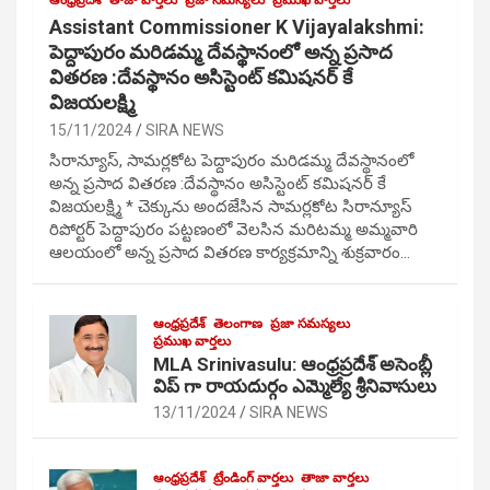
ఆంధ్రప్రదేశ్
తాజా వార్తలు
ప్రజా సమస్యలు
ప్రముఖ వార్తలు
Assistant Commissioner K Vijayalakshmi:
పెద్దాపురం మరిడమ్మ దేవస్థానంలో అన్న ప్రసాద
వితరణ :దేవస్థానం అసిస్టెంట్ కమిషనర్ కే
విజయలక్ష్మి
15/11/2024
SIRA NEWS
సిరాన్యూస్, సామర్లకోట పెద్దాపురం మరిడమ్మ దేవస్థానంలో
అన్న ప్రసాద వితరణ :దేవస్థానం అసిస్టెంట్ కమిషనర్ కే
విజయలక్ష్మి * చెక్కును అందజేసిన సామర్లకోట సిరాన్యూస్
రిపోర్టర్ పెద్దాపురం పట్టణంలో వెలసిన మరిటమ్మ అమ్మవారి
ఆలయంలో అన్న ప్రసాద వితరణ కార్యక్రమాన్ని శుక్రవారం…
ఆంధ్రప్రదేశ్
తెలంగాణ
ప్రజా సమస్యలు
ప్రముఖ వార్తలు
MLA Srinivasulu: ఆంధ్రప్రదేశ్ అసెంబ్లీ
విప్ గా రాయదుర్గం ఎమ్మెల్యే శ్రీనివాసులు
13/11/2024
SIRA NEWS
ఆంధ్రప్రదేశ్
ట్రేండింగ్ వార్తలు
తాజా వార్తలు