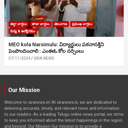
జిల్లా వార్తలు
తాజా వార్తలు
తెలంగాణ
ప్రముఖ వార్తలు
విద్య & ఉద్యోగము
MEO kola Narsimulu: విద్యార్థులు పఠ‌నాసక్తిని
పెంపొందించాలి : ఎంఈఓ కోల నర్సింలు
07/11/2024
SIRA NEWS
Our Mission
Welcome to siranews.in! At siranews.in, we are dedicated to
delivering accurate, timely, and relevant news and information
to our readers. As a leading Telugu online news portal, we strive
to keep you informed about the latest happenings in the region
and beyond. Our Mission Our mission is to provide a