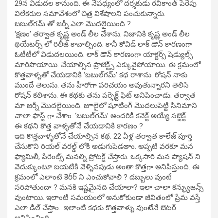
29న విడుదల కానుంది. ఈ నేపధ్యంలో దర్శకుడు రవికాంత్ పేరేపు
విలేకరుల సమావేశంలో చిత్ర విశేషాలని పంచుకున్నారు.
బబుల్‌గమ్ తో జర్నీ ఎలా మొదలైయింది ?
‘క్షణం’ తర్వాత కృష్ణ అండ్ లీల చేశాను. నిజానికి కృష్ణ అండ్ లీల
థియేటర్స్ లో రిలీజ్ కావాల్సింది. కానీ కోవిడ్ లాక్ డౌన్ కారణంగా
ఓటీటీలో విడుదలయింది. లాక్ డౌన్ కారణంగా యాక్టర్స్ షెడ్యుల్స్
మారిపొయాయి. చేయాల్సిన ప్రాజెక్ట్స్ ఎక్కువైపోయాయి. ఈ క్రమంలో
కొత్తవాళ్ళతో చేయడానికి ‘బబుల్‌గమ్’ కథ రాశాను. రోషన్ నాకు
ముందే తెలుసు. తను హీరోగా పరిచయం అవుతున్నారని తెలిసి
రోషన్ కలిశాను. ఈ కథకు తను పర్ఫెక్ట్ ఫిట్ అనిపించాడు. తర్వాత
మా జర్నీ మొదలైయింది. జూలైలో షూటింగ్ మొదలుపెట్టి సినిమాని
చాలా ఫాస్ట్ గా చేశాం. ‘బబుల్‌గమ్’ అందరికీ కనెక్ట్ అయ్యే సబ్జెక్ట్.
ఈ కథని కొత్త వాళ్ళతోనే చేయడానికి కారణం ?
ఇది కొత్తవాళ్ళతోనే చేయాల్సిన కథ. 22 ఏళ్ల తర్వాత కాలేజ్ పూర్తి
చేసుకొని రియల్ వరల్డ్ లోకి అడుగుపెడతాం. అప్పటి వరకూ మన
ఫ్యామిలీ, పేరెంట్స్ మనల్ని ప్రోటక్ట్ చేస్తారు. ఒక్కసారి మన ప్యాషన్ ని
వెదుక్కుంటూ బయటికి వెళ్ళినపుడు అంతా కొత్తగా అనిపిస్తుంది. ఈ
క్రమంలో ఎలాంటి కెరీర్ ని ఎంచుకోవాలి ? డబ్బులు వుంటే
సరిపోతుందా ? మనకి ఇష్టమైనది చేయాలా? ఇలా చాలా కన్ఫ్యుజన్స్
వుంటాయి. ఇలాంటి సమయంలో అనుకోకుండా జీవితంలో ప్రేమ వస్తే
ఎలా డీల్ చేస్తాం.. ఇలాంటి కథకు కొత్తవాళ్ళు వుంటేనే బెటర్