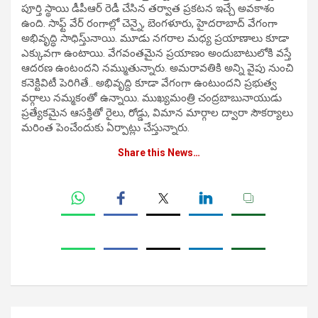
పూర్తి స్థాయి డీపీఆర్ రెడీ చేసిన తర్వాత ప్రకటన ఇచ్చే అవకాశం
ఉంది. సాఫ్ట్ వేర్ రంగాల్లో చెన్నై, బెంగళూరు, హైదరాబాద్ వేగంగా
అభివృద్ధి సాధిస్తు్నాయి. మూడు నగరాల మధ్య ప్రయాణాలు కూడా
ఎక్కువగా ఉంటాయి. వేగవంతమైన ప్రయాణం అందుబాటులోకి వస్తే
ఆదరణ ఉంటందని నమ్ముతున్నారు. అమరావతికి అన్ని వైపు నుంచి
కనెక్టివిటీ పెరిగితే.. అభివృద్ది కూడా వేగంగా ఉంటుందని ప్రభుత్వ
వర్గాలు నమ్మకంతో ఉన్నాయి. ముఖ్యమంత్రి చంద్రబాబునాయుడు
ప్రత్యేకమైన ఆసక్తితో రైలు, రోడ్డు, విమాన మార్గాల ద్వారా సౌకర్యాలు
మరింత పెంచేందుకు ఏర్పాట్లు చేస్తున్నారు.
Share this News…
Post