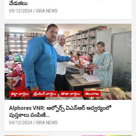
వేడుక‌లు
09/12/2024
SIRA NEWS
జిల్లా వార్తలు
ట్రేండింగ్ వార్తలు
తాజా వార్తలు
తెలంగాణ
Alphores VNR: ఆల్ఫోర్స్ విఎన్ఆర్ అద్వర్యంలో
పుస్తకాలు పంపిణి…
04/12/2024
SIRA NEWS