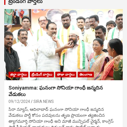
ట్రేండింగ్ వార్తలు
జిల్లా వార్తలు
ట్రేండింగ్ వార్తలు
తాజా వార్తలు
తెలంగాణ
Soniyamma: ఘ‌నంగా సోనియా గాంధీ జ‌న్మ‌దిన
వేడుక‌లు
09/12/2024
SIRA NEWS
సిరా న్యూస్, ఆదిలాబాద్ ఘ‌నంగా సోనియా గాంధీ జ‌న్మ‌దిన
వేడుక‌లు పార్టీ కోసం ప‌ద‌వుల‌ను తృణ ప్రాయంగా త్య‌జించిన
త్యాగమూర్తి సోనియా గాంధీ అని మాజీ మున్సిప‌ల్ చైర్మ‌న్, కాంగ్రెస్