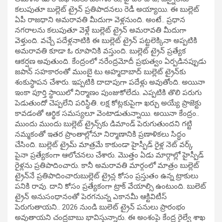
కలుపుతూ బుల్లెట్ ట్రైన్ ప్రతిపాదనలు రెడీ అయ్యాయి. ఈ బుల్లెట్
ఏపీ రాజధాని అమరావతి మీదుగా వెళ్లనుంది. అంటే.. ప్రధాన
నగరాలను కలుపుతూ వెళ్లే బుల్లెట్ ట్రైన్ అమరావతి మీదుగా
వెళ్తుంది. వచ్చే పదేళ్లనాటికి ఈ బుల్లెట్ ట్రైన్ పట్టలెక్కినా అప్పటికి
అమరావతి కూడా ఓ రూపానికి వస్తుంది. బుల్లెట్ ట్రైన్ ప్రత్యేక
ఆకర్షణ అవుతుంది. కేంద్రంలో నరేంద్రమోదీ ప్రభుత్వం ఏర్పడినప్పుడు
జపాన్ సహకారంతో ముంబై టు అహ్మదాబాద్ బుల్లెట్ ట్రైన్‌కు
శంకుస్థాపన చేశారు. ఇప్పటికి దాదాపుగా పదేళ్లు అవుతోంది. అయినా
ఇంకా పూర్తి స్థాయిలో నిర్మాణం పుంజుకోలేదు. ఎప్పటికి తొలి పరుగు
పెడుతుందో చెప్పలేని పరిస్థితి. లక్ష కోట్లకుపైగా ఖర్చు అయ్యే ప్రాజెక్టు
కావడంతో ఆర్థిక సమస్యలూ వెంటాడుతున్నాయి. అయినా కేంద్రం..
ముందు ముందు బుల్లెట్ ట్రైన్స్‌కు డిమాండ్ పెరుగుతుందని గట్టి
నమ్మకంతో ఇతర ప్రాంతాల్లోనూ నిర్మాణానికి ప్రణాళికలు సిద్ధం
చేసింది. బుల్లెట్ ట్రైమ్ మాత్రమే కాకుండా హైస్పీడ్ రైళ్ల నెట్ వర్క్
పైనా ప్రత్యేకంగా ఆలోచనలు చేశారు. మొత్తం ఏడు మార్గాల్లో హైస్పీడ్
రైళ్లను ప్రతిపాదించారు. కానీ అమరావతి మార్గంలో మాత్రం బుల్లెట్
ట్రైన్‌నే ప్రతిపాదించారుబుల్లెట్ ట్రైన్ల కోసం ప్రస్తుతం ఉన్న ట్రాకులు
పనికి రావు. దాని కోసం ప్రత్యేకంగా ట్రాక్ వేయాల్సి ఉంటుంది. బులెట్
ట్రైన్ అనుసంధానంతో పెరగనున్న ఎకానమీ ఆక్టివిటీస్
పెరుగుతాయని.. 2026 నుండి బులెట్ ట్రైన్ పనులు ప్రారంభం
అవుతాయని చంద్రబాబు భావిస్తున్నారు. ఈ అంశంపై కేంద్ర రైల్వే శాఖ