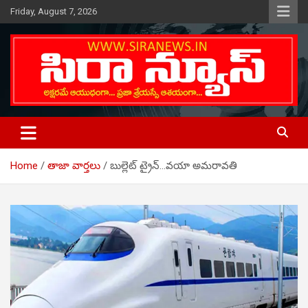
Skip
Friday, August 7, 2026
to
content
Telugu Online News Daily
SIRA NEWS
Home
తాజా వార్తలు
బుల్లెట్ ట్రైన్…వయా అమరావతి