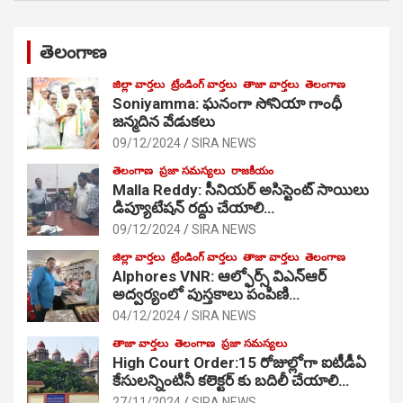
తెలంగాణ
జిల్లా వార్తలు
ట్రేండింగ్ వార్తలు
తాజా వార్తలు
తెలంగాణ
Soniyamma: ఘ‌నంగా సోనియా గాంధీ
జ‌న్మ‌దిన వేడుక‌లు
09/12/2024
SIRA NEWS
తెలంగాణ
ప్రజా సమస్యలు
రాజకీయం
Malla Reddy: సీనియర్ అసిస్టెంట్ సాయిలు
డిప్యూటేషన్ రద్దు చేయాలి…
09/12/2024
SIRA NEWS
జిల్లా వార్తలు
ట్రేండింగ్ వార్తలు
తాజా వార్తలు
తెలంగాణ
Alphores VNR: ఆల్ఫోర్స్ విఎన్ఆర్
అద్వర్యంలో పుస్తకాలు పంపిణి…
04/12/2024
SIRA NEWS
తాజా వార్తలు
తెలంగాణ
ప్రజా సమస్యలు
High Court Order:15 రోజుల్లోగా ఐటీడీఏ
కేసులన్నింటినీ కలెక్టర్ కు బదిలీ చేయాలి…
27/11/2024
SIRA NEWS