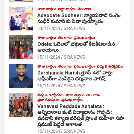
తాజా వార్తలు
జిల్లా వార్తలు
తెలంగాణ
Advocate Sudheer: న్యాయవాది సంగెం
సుధీర్ కుమార్ కు సేవా పురస్కారం
24/11/2024
SIRA NEWS
తాజా వార్తలు
తెలంగాణ
ప్రముఖ వార్తలు
Odela: ఓదెల‌లో భక్తులతో కిటకిటలాడిన
ఆల‌యాలు
15/11/2024
SIRA NEWS
తాజా వార్తలు
తెలంగాణ
ప్రముఖ వార్తలు
విద్య & ఉద్యోగము
Darshanala Harish:గ్రూప్-4లో వార్డు
ఆఫీసర్‌గా ఎంపికైన దర్శనాల హరీష్
15/11/2024
SIRA NEWS
విద్య & ఉద్యోగము
తాజా వార్తలు
తెలంగాణ
ప్రజా సమస్యలు
ప్రముఖ వార్తలు
Vanavasi Peddada Ashalata :
అన్నిదానాల కంటే విద్యాధానం గొప్పది :
వనవాసి కళ్యాణ పరిషత్ ప్రాంత మహిళా సహ
ప్రముఖ్ పెద్దడ ఆశాలత
15/11/2024
SIRA NEWS