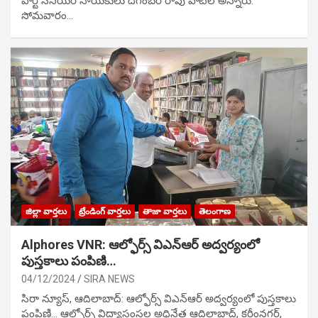
పార్టీ సీనియ‌ర్ నాయ‌కులు దిగంబ‌ర్ రావు పాటిల్ అన్నారు.
సోమవారం…
జిల్లా వార్తలు
ట్రేండింగ్ వార్తలు
తాజా వార్తలు
తెలంగాణ
Alphores VNR: ఆల్ఫోర్స్ విఎన్ఆర్ అద్వర్యంలో
పుస్తకాలు పంపిణి…
04/12/2024
SIRA NEWS
సిరా న్యూస్, ఆదిలాబాద్: ఆల్ఫోర్స్ విఎన్ఆర్ అద్వర్యంలో పుస్తకాలు
పంపిణి… ఆల్ఫోర్స్ విద్యాసంస్థల అధినేత ఆదిలాబాద్, కరీంనగర్,