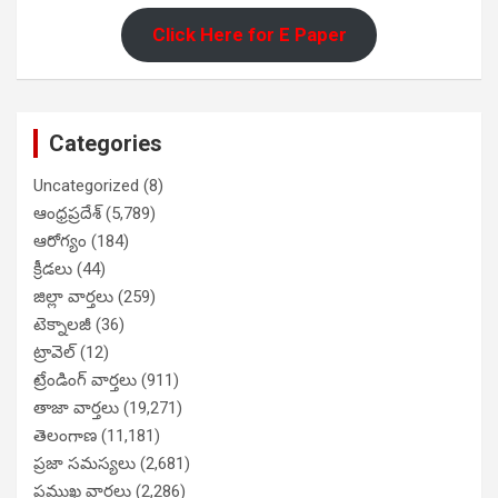
Click Here for E Paper
Categories
Uncategorized
(8)
ఆంధ్రప్రదేశ్
(5,789)
ఆరోగ్యం
(184)
క్రీడలు
(44)
జిల్లా వార్తలు
(259)
టెక్నాలజీ
(36)
ట్రావెల్
(12)
ట్రేండింగ్ వార్తలు
(911)
తాజా వార్తలు
(19,271)
తెలంగాణ
(11,181)
ప్రజా సమస్యలు
(2,681)
ప్రముఖ వార్తలు
(2,286)