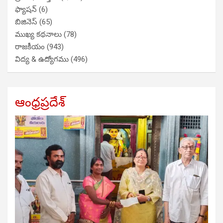
ఫ్యాషన్
(6)
బిజినెస్
(65)
ముఖ్య కథనాలు
(78)
రాజకీయం
(943)
విద్య & ఉద్యోగము
(496)
ఆంధ్రప్రదేశ్