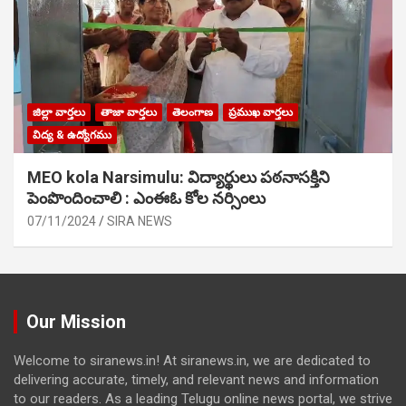
జిల్లా వార్తలు
తాజా వార్తలు
తెలంగాణ
ప్రముఖ వార్తలు
విద్య & ఉద్యోగము
MEO kola Narsimulu: విద్యార్థులు పఠ‌నాసక్తిని
పెంపొందించాలి : ఎంఈఓ కోల నర్సింలు
07/11/2024
SIRA NEWS
Our Mission
Welcome to siranews.in! At siranews.in, we are dedicated to
delivering accurate, timely, and relevant news and information
to our readers. As a leading Telugu online news portal, we strive