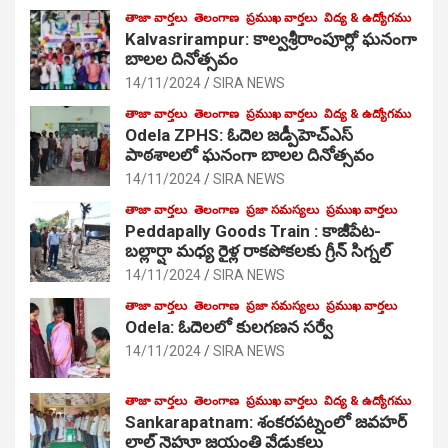
తాజా వార్తలు
తెలంగాణ
ప్రముఖ వార్తలు
విద్య & ఉద్యోగము
Kalvasrirampur: కాల్వశ్రీరాంపూర్లో ఘనంగా
బాలల దినోత్సవం
14/11/2024
SIRA NEWS
తాజా వార్తలు
తెలంగాణ
ప్రముఖ వార్తలు
విద్య & ఉద్యోగము
Odela ZPHS: ఓదెల జ‌డ్పీహెచ్ఎస్
పాఠ‌శాల‌లో ఘనంగా బాలల దినోత్సవం
14/11/2024
SIRA NEWS
తాజా వార్తలు
తెలంగాణ
ప్రజా సమస్యలు
ప్రముఖ వార్తలు
Peddapally Goods Train : కాజీపేట-
బల్లార్షా మధ్య రైళ్ల రాకపోకలకు గ్రీన్ సిగ్నల్
14/11/2024
SIRA NEWS
తాజా వార్తలు
తెలంగాణ
ప్రజా సమస్యలు
ప్రముఖ వార్తలు
Odela: ఓదెలలో కులగణన సర్వే
14/11/2024
SIRA NEWS
తాజా వార్తలు
తెలంగాణ
ప్రముఖ వార్తలు
విద్య & ఉద్యోగము
Sankarapatnam: శంకరపట్నంలో జవహర్
లాల్ నెహ్రూ జయంతి వేడుకలు