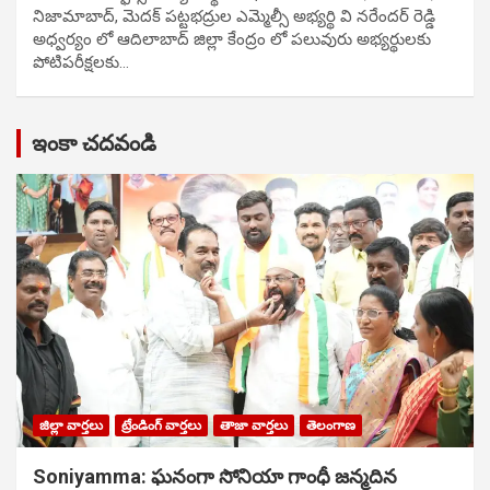
నిజామాబాద్, మెదక్ పట్టభద్రుల ఎమ్మెల్సీ అభ్యర్థి వి నరేందర్ రెడ్డి
అధ్వర్యం లో ఆదిలాబాద్ జిల్లా కేంద్రం లో పలువురు అభ్యర్థులకు
పోటిప‌రీక్ష‌ల‌కు…
ఇంకా చదవండి
జిల్లా వార్తలు
ట్రేండింగ్ వార్తలు
తాజా వార్తలు
తెలంగాణ
Soniyamma: ఘ‌నంగా సోనియా గాంధీ జ‌న్మ‌దిన