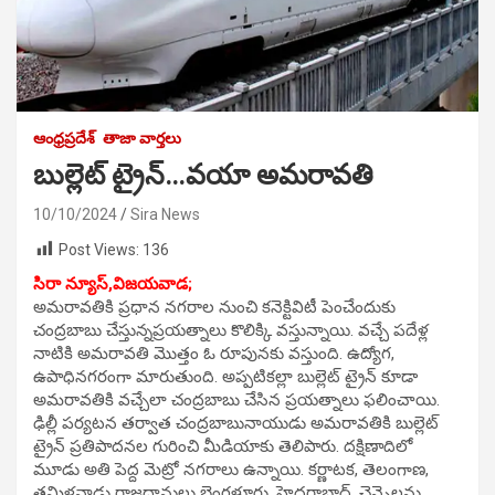
ఆంధ్రప్రదేశ్
తాజా వార్తలు
బుల్లెట్ ట్రైన్…వయా అమరావతి
10/10/2024
Sira News
Post Views:
136
సిరా న్యూస్,విజయవాడ;
అమరావతికి ప్రధాన నగరాల నుంచి కనెక్టివిటీ పెంచేందుకు
చంద్రబాబు చేస్తున్నప్రయత్నాలు కొలిక్కి వస్తున్నాయి. వచ్చే పదేళ్ల
నాటికి అమరావతి మొత్తం ఓ రూపునకు వస్తుంది. ఉద్యోగ,
ఉపాధినగరంగా మారుతుంది. అప్పటికల్లా బుల్లెట్ ట్రైన్ కూడా
అమరావతికి వచ్చేలా చంద్రబాబు చేసిన ప్రయత్నాలు ఫలించాయి.
ఢిల్లీ పర్యటన తర్వాత చంద్రబాబునాయుడు అమరావతికి బుల్లెట్
ట్రైన్ ప్రతిపాదనల గురించి మీడియాకు తెలిపారు. దక్షిణాదిలో
మూడు అతి పెద్ద మెట్రో నగరాలు ఉన్నాయి. కర్ణాటక, తెలంగాణ,
తమిళనాడు రాజధానులు బెంగళూరు, హైదరాబాద్, చెన్నైలను