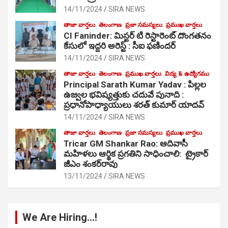
14/11/2024
SIRA NEWS
తాజా వార్తలు
తెలంగాణ
ప్రజా సమస్యలు
ప్రముఖ వార్తలు
CI Faninder: మిస్టర్ టి రెస్టారెంట్ దొంగతనం
కేసులో ఇద్దరి అరెస్ట్ : సీఐ ఫణిందర్
14/11/2024
SIRA NEWS
తాజా వార్తలు
తెలంగాణ
ప్రముఖ వార్తలు
విద్య & ఉద్యోగము
Principal Sarath Kumar Yadav : పిల్లల
ఉజ్వల భవిష్యత్తుకు చదువే పునాది :
ప్రధానోపాధ్యాయులు శరత్ కుమార్ యాదవ్
14/11/2024
SIRA NEWS
తాజా వార్తలు
తెలంగాణ
ప్రజా సమస్యలు
ప్రముఖ వార్తలు
Tricar GM Shankar Rao: ఆదివాసీ
మహిళలు ఆర్థిక ప్రగతిని సాధించాలి: ట్రైకార్
జీఎం శంకర్‌రావు
13/11/2024
SIRA NEWS
We Are Hiring…!