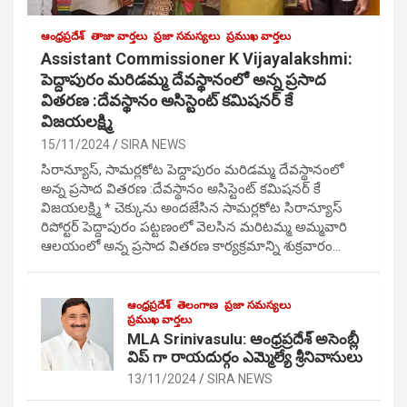
ఆంధ్రప్రదేశ్
తాజా వార్తలు
ప్రజా సమస్యలు
ప్రముఖ వార్తలు
Assistant Commissioner K Vijayalakshmi:
పెద్దాపురం మరిడమ్మ దేవస్థానంలో అన్న ప్రసాద
వితరణ :దేవస్థానం అసిస్టెంట్ కమిషనర్ కే
విజయలక్ష్మి
15/11/2024
SIRA NEWS
సిరాన్యూస్, సామర్లకోట పెద్దాపురం మరిడమ్మ దేవస్థానంలో
అన్న ప్రసాద వితరణ :దేవస్థానం అసిస్టెంట్ కమిషనర్ కే
విజయలక్ష్మి * చెక్కును అందజేసిన సామర్లకోట సిరాన్యూస్
రిపోర్టర్ పెద్దాపురం పట్టణంలో వెలసిన మరిటమ్మ అమ్మవారి
ఆలయంలో అన్న ప్రసాద వితరణ కార్యక్రమాన్ని శుక్రవారం…
ఆంధ్రప్రదేశ్
తెలంగాణ
ప్రజా సమస్యలు
ప్రముఖ వార్తలు
MLA Srinivasulu: ఆంధ్రప్రదేశ్ అసెంబ్లీ
విప్ గా రాయదుర్గం ఎమ్మెల్యే శ్రీనివాసులు
13/11/2024
SIRA NEWS