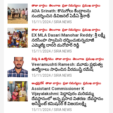
తాజా వార్తలు
తెలంగాణ
ప్రజా సమస్యలు
ప్రముఖ వార్తలు
ADA Srinath: కొనుగోలు కేంద్రాల‌ను
సంద‌ర్శించిన డివిజనల్ ఏడీఏ శ్రీనాథ్
15/11/2024
SIRA NEWS
తాజా వార్తలు
తెలంగాణ
ప్రజా సమస్యలు
ప్రముఖ వార్తలు
EX MLA Dasari Manohar Reddy: శ్రీ లక్ష్మీ
నరసింహ స్వామిని దర్శించుకున్నమాజీ
ఎమ్మెల్యే దాసరి మనోహర్ రెడ్డి
15/11/2024
SIRA NEWS
విద్య & ఉద్యోగము
తాజా వార్తలు
తెలంగాణ
ప్రముఖ వార్తలు
Veeramushti Ramesh: మూడు ప్రభుత్వ
ఉద్యోగాలు సాధించిన వీరముష్టి రమేష్
15/11/2024
SIRA NEWS
ఆంధ్రప్రదేశ్
తాజా వార్తలు
ప్రజా సమస్యలు
ప్రముఖ వార్తలు
Assistant Commissioner K
Vijayalakshmi: పెద్దాపురం మరిడమ్మ
దేవస్థానంలో అన్న ప్రసాద వితరణ :దేవస్థానం
అసిస్టెంట్ కమిషనర్ కే విజయలక్ష్మి
15/11/2024
SIRA NEWS