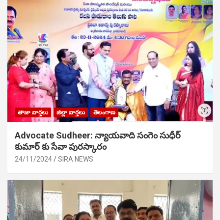
తాజా వార్తలు
జిల్లా వార్తలు
తెలంగాణ
Advocate Sudheer: న్యాయవాది సంగెం సుధీర్
కుమార్ కు సేవా పురస్కారం
24/11/2024
SIRA NEWS