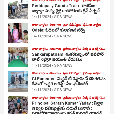
తాజా వార్తలు
తెలంగాణ
ప్రజా సమస్యలు
ప్రముఖ వార్తలు
Peddapally Goods Train : కాజీపేట-
బల్లార్షా మధ్య రైళ్ల రాకపోకలకు గ్రీన్ సిగ్నల్
14/11/2024
SIRA NEWS
తాజా వార్తలు
తెలంగాణ
ప్రజా సమస్యలు
ప్రముఖ వార్తలు
Odela: ఓదెలలో కులగణన సర్వే
14/11/2024
SIRA NEWS
తాజా వార్తలు
తెలంగాణ
ప్రముఖ వార్తలు
విద్య & ఉద్యోగము
Sankarapatnam: శంకరపట్నంలో జవహర్
లాల్ నెహ్రూ జయంతి వేడుకలు
14/11/2024
SIRA NEWS
తాజా వార్తలు
తెలంగాణ
ప్రజా సమస్యలు
ప్రముఖ వార్తలు
CI Faninder: మిస్టర్ టి రెస్టారెంట్ దొంగతనం
కేసులో ఇద్దరి అరెస్ట్ : సీఐ ఫణిందర్
14/11/2024
SIRA NEWS
తాజా వార్తలు
తెలంగాణ
ప్రముఖ వార్తలు
విద్య & ఉద్యోగము
Principal Sarath Kumar Yadav : పిల్లల
ఉజ్వల భవిష్యత్తుకు చదువే పునాది :
ప్రధానోపాధ్యాయులు శరత్ కుమార్ యాదవ్