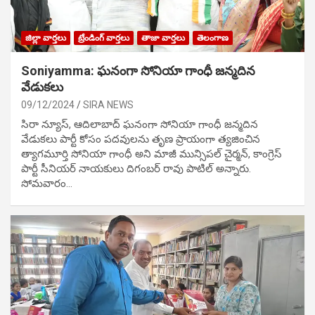
జిల్లా వార్తలు
ట్రేండింగ్ వార్తలు
తాజా వార్తలు
తెలంగాణ
Soniyamma: ఘ‌నంగా సోనియా గాంధీ జ‌న్మ‌దిన
వేడుక‌లు
09/12/2024
SIRA NEWS
సిరా న్యూస్, ఆదిలాబాద్ ఘ‌నంగా సోనియా గాంధీ జ‌న్మ‌దిన
వేడుక‌లు పార్టీ కోసం ప‌ద‌వుల‌ను తృణ ప్రాయంగా త్య‌జించిన
త్యాగమూర్తి సోనియా గాంధీ అని మాజీ మున్సిప‌ల్ చైర్మ‌న్, కాంగ్రెస్
పార్టీ సీనియ‌ర్ నాయ‌కులు దిగంబ‌ర్ రావు పాటిల్ అన్నారు.
సోమవారం…