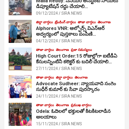
Malla Reddy: సీనియర్ అసిస్టెంట్ సాయిలు
డిప్యూటేషన్ రద్దు చేయాలి…
09/12/2024
SIRA NEWS
జిల్లా వార్తలు
ట్రేండింగ్ వార్తలు
తాజా వార్తలు
తెలంగాణ
Alphores VNR: ఆల్ఫోర్స్ విఎన్ఆర్
అద్వర్యంలో పుస్తకాలు పంపిణి…
04/12/2024
SIRA NEWS
తాజా వార్తలు
తెలంగాణ
ప్రజా సమస్యలు
High Court Order:15 రోజుల్లోగా ఐటీడీఏ
కేసులన్నింటినీ కలెక్టర్ కు బదిలీ చేయాలి…
27/11/2024
SIRA NEWS
తాజా వార్తలు
జిల్లా వార్తలు
తెలంగాణ
Advocate Sudheer: న్యాయవాది సంగెం
సుధీర్ కుమార్ కు సేవా పురస్కారం
24/11/2024
SIRA NEWS
తాజా వార్తలు
తెలంగాణ
ప్రముఖ వార్తలు
Odela: ఓదెల‌లో భక్తులతో కిటకిటలాడిన
ఆల‌యాలు
15/11/2024
SIRA NEWS