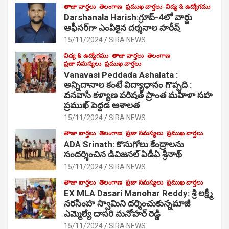
తాజా వార్తలు
తెలంగాణ
ప్రముఖ వార్తలు
విద్య & ఉద్యోగము
Darshanala Harish:గ్రూప్-4లో వార్డు
ఆఫీసర్‌గా ఎంపికైన దర్శనాల హరీష్
15/11/2024
SIRA NEWS
విద్య & ఉద్యోగము
తాజా వార్తలు
తెలంగాణ
ప్రజా సమస్యలు
ప్రముఖ వార్తలు
Vanavasi Peddada Ashalata :
అన్నిదానాల కంటే విద్యాధానం గొప్పది :
వనవాసి కళ్యాణ పరిషత్ ప్రాంత మహిళా సహ
ప్రముఖ్ పెద్దడ ఆశాలత
15/11/2024
SIRA NEWS
తాజా వార్తలు
తెలంగాణ
ప్రజా సమస్యలు
ప్రముఖ వార్తలు
ADA Srinath: కొనుగోలు కేంద్రాల‌ను
సంద‌ర్శించిన డివిజనల్ ఏడీఏ శ్రీనాథ్
15/11/2024
SIRA NEWS
తాజా వార్తలు
తెలంగాణ
ప్రజా సమస్యలు
ప్రముఖ వార్తలు
EX MLA Dasari Manohar Reddy: శ్రీ లక్ష్మీ
నరసింహ స్వామిని దర్శించుకున్నమాజీ
ఎమ్మెల్యే దాసరి మనోహర్ రెడ్డి
15/11/2024
SIRA NEWS