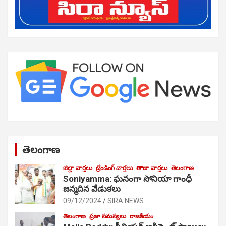
తెలంగాణ
జిల్లా వార్తలు
ట్రేండింగ్ వార్తలు
తాజా వార్తలు
తెలంగాణ
Soniyamma: ఘ‌నంగా సోనియా గాంధీ
జ‌న్మ‌దిన వేడుక‌లు
09/12/2024
SIRA NEWS
తెలంగాణ
ప్రజా సమస్యలు
రాజకీయం