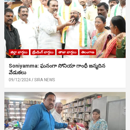
జిల్లా వార్తలు
ట్రేండింగ్ వార్తలు
తాజా వార్తలు
తెలంగాణ
Soniyamma: ఘ‌నంగా సోనియా గాంధీ జ‌న్మ‌దిన
వేడుక‌లు
09/12/2024
SIRA NEWS