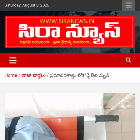
Skip
Saturday, August 8, 2026
to
content
Telugu Online News Daily
SIRA NEWS
Home
తాజా వార్తలు
ప్రమాదవశాత్తు లోకో పైలెట్ మృతి