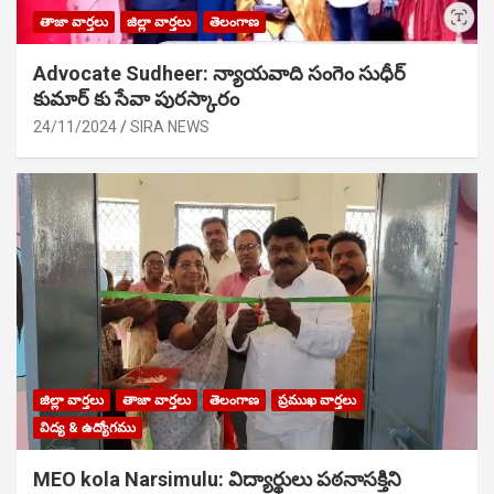
తాజా వార్తలు
జిల్లా వార్తలు
తెలంగాణ
Advocate Sudheer: న్యాయవాది సంగెం సుధీర్
కుమార్ కు సేవా పురస్కారం
24/11/2024
SIRA NEWS
జిల్లా వార్తలు
తాజా వార్తలు
తెలంగాణ
ప్రముఖ వార్తలు
విద్య & ఉద్యోగము
MEO kola Narsimulu: విద్యార్థులు పఠ‌నాసక్తిని