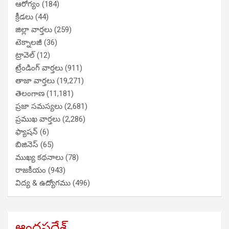
ఆరోగ్యం
(184)
క్రీడలు
(44)
జిల్లా వార్తలు
(259)
టెక్నాలజీ
(36)
ట్రావెల్
(12)
ట్రేండింగ్ వార్తలు
(911)
తాజా వార్తలు
(19,271)
తెలంగాణ
(11,181)
ప్రజా సమస్యలు
(2,681)
ప్రముఖ వార్తలు
(2,286)
ఫ్యాషన్
(6)
బిజినెస్
(65)
ముఖ్య కథనాలు
(78)
రాజకీయం
(943)
విద్య & ఉద్యోగము
(496)
ఆంధ్రప్రదేశ్