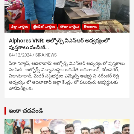
జిల్లా వార్తలు
ట్రేండింగ్ వార్తలు
తాజా వార్తలు
తెలంగాణ
Alphores VNR: ఆల్ఫోర్స్ విఎన్ఆర్ అద్వర్యంలో
పుస్తకాలు పంపిణి…
04/12/2024
SIRA NEWS
సిరా న్యూస్, ఆదిలాబాద్: ఆల్ఫోర్స్ విఎన్ఆర్ అద్వర్యంలో పుస్తకాలు
పంపిణి… ఆల్ఫోర్స్ విద్యాసంస్థల అధినేత ఆదిలాబాద్, కరీంనగర్,
నిజామాబాద్, మెదక్ పట్టభద్రుల ఎమ్మెల్సీ అభ్యర్థి వి నరేందర్ రెడ్డి
అధ్వర్యం లో ఆదిలాబాద్ జిల్లా కేంద్రం లో పలువురు అభ్యర్థులకు
పోటిప‌రీక్ష‌ల‌కు…
ఇంకా చదవండి