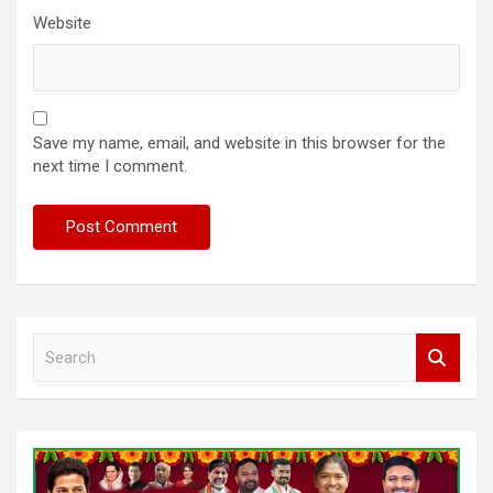
Website
Save my name, email, and website in this browser for the
next time I comment.
S
e
a
r
c
h