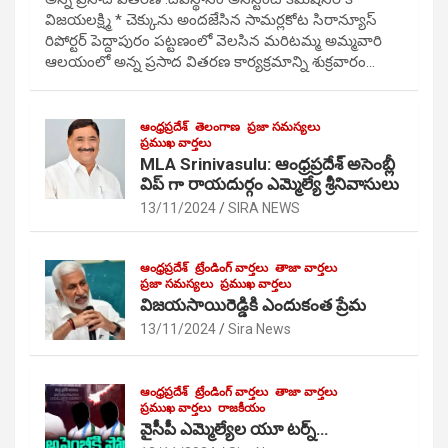
విజయలక్ష్మి * చెక్కును అందజేసిన సామర్లకోట సిరాన్యూస్
రిపోర్టర్ పెద్దాపురం పట్టణంలో వెలసిన మరిటమ్మ అమ్మవారి
ఆలయంలో అన్న ప్రసాద వితరణ కార్యక్రమాన్ని శుక్రవారం…
ఆంధ్రప్రదేశ్
తెలంగాణ
ప్రజా సమస్యలు
ప్రముఖ వార్తలు
MLA Srinivasulu: ఆంధ్రప్రదేశ్ అసెంబ్లీ
విప్ గా రాయదుర్గం ఎమ్మెల్యే శ్రీనివాసులు
13/11/2024
SIRA NEWS
ఆంధ్రప్రదేశ్
ట్రేండింగ్ వార్తలు
తాజా వార్తలు
ప్రజా సమస్యలు
ప్రముఖ వార్తలు
విజయసాయిరెడ్డికి ఎందుకంత ప్రేమ
13/11/2024
Sira News
ఆంధ్రప్రదేశ్
ట్రేండింగ్ వార్తలు
తాజా వార్తలు
ప్రముఖ వార్తలు
రాజకీయం
వైసీపీ ఎమ్మెల్యేల యూ టర్న్…