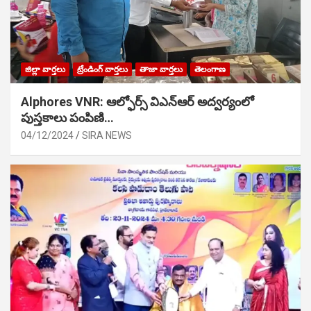
జిల్లా వార్తలు
ట్రేండింగ్ వార్తలు
తాజా వార్తలు
తెలంగాణ
Alphores VNR: ఆల్ఫోర్స్ విఎన్ఆర్ అద్వర్యంలో
పుస్తకాలు పంపిణి…
04/12/2024
SIRA NEWS