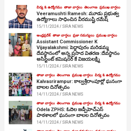
విద్య & ఉద్యోగము
తాజా వార్తలు
తెలంగాణ
ప్రముఖ వార్తలు
Veeramushti Ramesh: మూడు ప్రభుత్వ
ఉద్యోగాలు సాధించిన వీరముష్టి రమేష్
15/11/2024
SIRA NEWS
ఆంధ్రప్రదేశ్
తాజా వార్తలు
ప్రజా సమస్యలు
ప్రముఖ వార్తలు
Assistant Commissioner K
Vijayalakshmi: పెద్దాపురం మరిడమ్మ
దేవస్థానంలో అన్న ప్రసాద వితరణ :దేవస్థానం
అసిస్టెంట్ కమిషనర్ కే విజయలక్ష్మి
15/11/2024
SIRA NEWS
తాజా వార్తలు
తెలంగాణ
ప్రముఖ వార్తలు
విద్య & ఉద్యోగము
Kalvasrirampur: కాల్వశ్రీరాంపూర్లో ఘనంగా
బాలల దినోత్సవం
14/11/2024
SIRA NEWS
తాజా వార్తలు
తెలంగాణ
ప్రముఖ వార్తలు
విద్య & ఉద్యోగము
Odela ZPHS: ఓదెల జ‌డ్పీహెచ్ఎస్
పాఠ‌శాల‌లో ఘనంగా బాలల దినోత్సవం
14/11/2024
SIRA NEWS