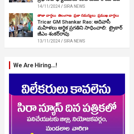
14/11/2024
SIRA NEWS
తాజా వార్తలు
తెలంగాణ
ప్రజా సమస్యలు
ప్రముఖ వార్తలు
Tricar GM Shankar Rao: ఆదివాసీ
మహిళలు ఆర్థిక ప్రగతిని సాధించాలి: ట్రైకార్
జీఎం శంకర్‌రావు
13/11/2024
SIRA NEWS
We Are Hiring…!