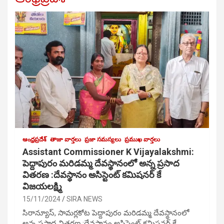
ఆంధ్రప్రదేశ్
తాజా వార్తలు
ప్రజా సమస్యలు
ప్రముఖ వార్తలు
Assistant Commissioner K Vijayalakshmi:
పెద్దాపురం మరిడమ్మ దేవస్థానంలో అన్న ప్రసాద
వితరణ :దేవస్థానం అసిస్టెంట్ కమిషనర్ కే
విజయలక్ష్మి
15/11/2024
SIRA NEWS
సిరాన్యూస్, సామర్లకోట పెద్దాపురం మరిడమ్మ దేవస్థానంలో
అన్న ప్రసాద వితరణ :దేవస్థానం అసిస్టెంట్ కమిషనర్ కే