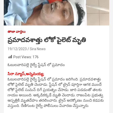
తాజా వార్తలు
ప్రమాదవశాత్తు లోకో పైలెట్ మృతి
19/12/2023
Sira News
Post Views:
176
ఓబులవారిపల్లె రైల్వే స్టేషన్ లో ప్రమాదం
సిరా న్యూస్,
అన్నమయ్య;
ఓబులవారిపల్లె రైల్వే స్టేషన్ లో ప్రమాదం జరిగింది. ప్రమాదవశాత్తు
లోకో పైలెట్ మృతి చెందాడు. స్టేషన్ లో ట్రైన్ పూర్తిగా ఆగక ముందే
లోకో పైలెట్ సుమన్ దిగే ప్రయత్నం చేసాడు. జారి పడడంతో తలకు
గాయం అయింది. అక్కడికక్కడే మృతి చెందాడు. రాజంపేట ప్రభుత్వ
ఆస్పత్రికి మృతదేహం తరలించారు. ట్రైన్ అరక్కోణం నుంచి కడపకు
వస్తుంది. రేణిగుంట రైల్వే పోలీసులు విచారణ చేస్తున్నారు.