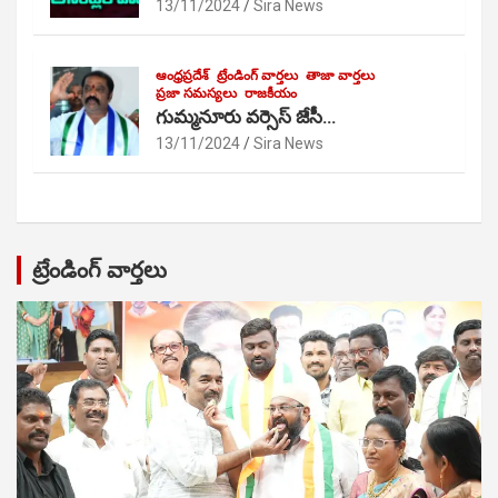
13/11/2024
Sira News
ఆంధ్రప్రదేశ్
ట్రేండింగ్ వార్తలు
తాజా వార్తలు
ప్రజా సమస్యలు
రాజకీయం
గుమ్మనూరు వర్సెస్ జేసీ…
13/11/2024
Sira News
ట్రేండింగ్ వార్తలు