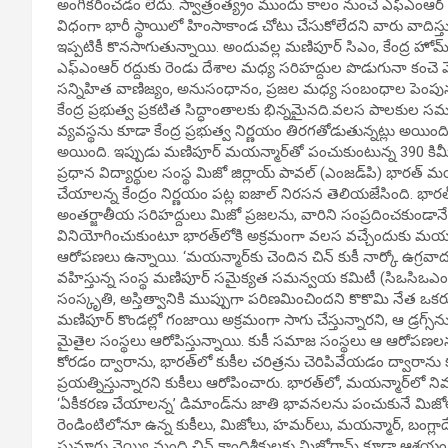
అంగీకరించడం లేదు. స్వాత్రంత్య్రం ముందు కాలం నుంచే ఎఫ్‌ఎంఆర
విధంగా భారీ స్థాయిలో హింసాకాండ చోటు చేసుకోలేదని వారు వాదిస
ఇప్పటికీ కొనసాగుతున్నాయి. అందువల్ల మణిపూర్ సిఎం, కేంద్ర హోమ
ఎఫ్‌ఎంఆర్ రద్దుకు రెండు దేశాల మధ్య సరిహద్దుల పొడుగునా కంచె
సన్నిహిత వాణిజ్యం, అనుసంధానం, ప్రజల మధ్య సంబంధాల పెంపునకు
కేంద్ర ప్రభుత్వ ప్రకటిత సిద్ధాంతాలకు భిన్నమైనది.వలస పాలకు
వ్యవస్థను కూడా కేంద్ర ప్రభుత్వ నిర్ణయం తిరగతోడుతున్నట్లు అయిం
అయింది. ఇప్పుడు మణిపూర్ మయన్మార్‌తో పంచుకుంటున్న 390 కిమ
ప్రధాన విద్యార్థుల సంస్థ మిజో జిర్లాయ్ పావల్ (ఎంజడ్‌పి) భారత్ మ
చేయాలన్న కేంద్రం నిర్ణయం పట్ల ఐజాల్ నిరసన తెలియజేసింది. భారత్
అంతర్జాతీయ సరిహద్దులు మిజో ప్రజలను, వారిని సంప్రదించకుండాన
వినియోగించుకుంటూ భారత్‌లోకి అక్రమంగా వలస వచ్చేందుకు మయన్
ఆరోపణలు ఉన్నాయి. ‘మయన్మార్‌కు చెందిన చిన్ కుకీ నార్కో ఉగ్రవా
వహిస్తున్న సంస్థ మణిపూర్ సమైక్యత సమన్వయ కమిటీ (సిఒసిఒఎంఐ
సంస్కృతి, అస్తిత్వానికి ముప్పుగా పరిణమించిందని కొకొమి నేత ఒకరు ఆ
మణిపూర్ కొండల్లో గంజాయి అక్రమంగా సాగు చేస్తున్నారని, ఆ డ్రగ్స
మైతైల సంస్థలు ఆరోపిస్తున్నాయి. కుకీ సమాజ సంస్థలు ఆ ఆరోపణలన
కోరడం ద్వారాను, భారత్‌లో కుకీల చరిత్రను చెరిపివేయడం ద్వారాను
ప్రయత్నిస్తున్నారని కుకీలు ఆరోపించారు. భారత్‌లో, మయన్మార్‌లో నివ
‘ఏకీకరణ చేయాలన్న’ డిమాండ్‌ను జాతి భావనలను పంచుకునే మిజోలు
రెండింటిలోనూ ఉన్న కుకీలు, మిజోలు, హమర్‌లు, మయన్మార్, బంగ్లాదేశ్
సుమారు వెయ్యి మంది చిన్ కాందిశీకులకు మిజోరామ్ కూడా ఆశ్రయం క