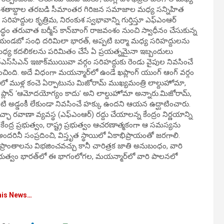
రు.శతాబ్దాల తరబడి సీమాంతర గిరిజన సమాజాల మధ్య సన్నిహిత
దుల కృత్రిమ, నిరంకుశ స్వభావాన్ని గుర్తిస్తూ ఎఫ్‌ఎంఆర్
్ధం తరువాత బర్మీస్ కాన్‌బాంగ్ రాజవంశం నుంచి స్వాధీనం చేసుకున్న
యండబో సంధి దరిమిలా భారత్, అప్పటి బర్మా మధ్య సరిహద్దులను
 మధ్య కదలికలను పరిమితం చేసే ఏ ప్రయత్నమైనా ఇబ్బందులు
‌ఎస్‌సిఎన్ ఇజాక్‌ముయివా వర్గం సరిహద్దుకు రెండు వైపుల నివసించే
చింది. అదే విధంగా మయన్మార్‌లో ఉండే ఖప్లాంగ్ యుంగ్ ఆంగ్ వర్గం
ద్దులో ముళ్ల కంచె ఏర్పాటును మిజోరామ్ ముఖ్యమంత్రి లాల్దుహోమా,
ఆ ప్లాన్ ‘ఆమోదయోగ్యం కాదు’ అని లాల్దుహోమా అన్నారు.మిజోరామ్,
ి అడ్డంకీ లేకుండా నివసించే హక్కు ఉందని ఆయన ఉద్ఘాటించారు.
ా రవాణా వ్యవస్థ (ఎఫ్‌ఎంఆర్) రద్దు చేయాలన్న కేంద్రం నిర్ణయాన్ని
కేంద్ర ప్రభుత్వం, రాష్ట్ర ప్రభుత్వం ఆచరణాత్మకంగా ఆ సమస్యను
ందరినీ సంప్రదించి, విస్తృత స్థాయిలో ఏకాభిప్రాయంతో జరగాలి.
ోళిక ప్రాంతాలను విభజించవచ్చు కానీ చారిత్రక జాతి అనుబంధం, వారి
ప్రభుత్వం భారత్‌లో ఈ భాగంలోగల, మయన్మార్‌లో వారి పాలనలో
his News…