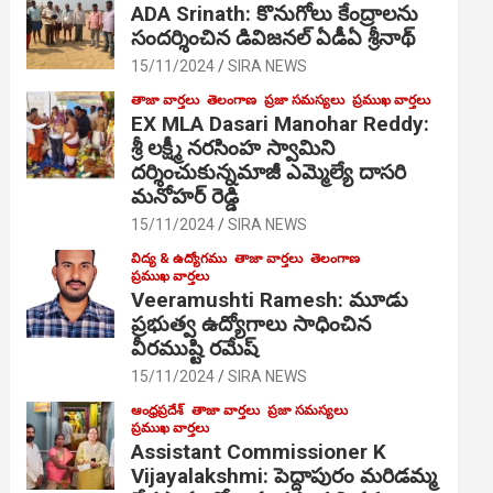
ADA Srinath: కొనుగోలు కేంద్రాల‌ను
సంద‌ర్శించిన డివిజనల్ ఏడీఏ శ్రీనాథ్
15/11/2024
SIRA NEWS
తాజా వార్తలు
తెలంగాణ
ప్రజా సమస్యలు
ప్రముఖ వార్తలు
EX MLA Dasari Manohar Reddy:
శ్రీ లక్ష్మీ నరసింహ స్వామిని
దర్శించుకున్నమాజీ ఎమ్మెల్యే దాసరి
మనోహర్ రెడ్డి
15/11/2024
SIRA NEWS
విద్య & ఉద్యోగము
తాజా వార్తలు
తెలంగాణ
ప్రముఖ వార్తలు
Veeramushti Ramesh: మూడు
ప్రభుత్వ ఉద్యోగాలు సాధించిన
వీరముష్టి రమేష్
15/11/2024
SIRA NEWS
ఆంధ్రప్రదేశ్
తాజా వార్తలు
ప్రజా సమస్యలు
ప్రముఖ వార్తలు
Assistant Commissioner K
Vijayalakshmi: పెద్దాపురం మరిడమ్మ