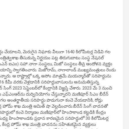
్దు చేయాలని, మెరుగైన నిఘాకు వీలుగా 1640 కిలోమీటర్ల నిడివి గల
మంత్రిత్వశాఖ తీసుకున్న నిర్ణయం పట్ల తిరుగుబాటు సంస్థ నేషనల్
‌సిఎన్ ఐఎం) సహా నాగా సంస్థలు, మిజో సంస్థలు తీవ్ర ఆందోళన వ్యక్తం
్ణయాన్ని స్వాగతించారు. మిజోరామ్, నాగాలాండ్ ముఖ్యమంత్రులు రెండు
న్నారు. ఆ రాష్ట్రాల్లో ఒక్క అసోం మాత్రమే మయన్మార్‌తో సరిహద్దును
 కిమీ వరకు వెళ్లడానికి సరిహద్దువాసులను అనుమతిస్తున్న
గ్ 2023 సెప్టెంబర్‌లో కేంద్రానికి విజ్ఞప్తి చేశారు. 2023 మే 3 నుంచి
ఎఫ్‌ఎంఆర్‌ను దుర్వినియోగం చేస్తున్నారని మణిపూర్ సిఎం బీరేన్
 గల అంతర్జాతీయ సరిహద్దు పొడుగునా కంచె వేయడానికి, రోడ్లు
ేంద్ర హోమ్ శాఖ మంత్రి అమిత్ షా వెల్లడించారు.బీరేన్ సింగ్ వాదనతో
హద్దులో కంచె నిర్మాణం మణిపూర్‌లో హింసాకాండ కట్టడికి కేంద్రం
ల మధ్య హింసాకాండకు ప్రధాన కారణమైన సరిహద్దులో 30 కిలోమీటర్ల
 కేంద్ర హోమ్ శాఖ మంత్రి వాదనను సహేతుకమైన వ్యక్తులు