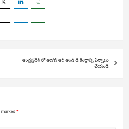
ఆంధ్రప్రదేశ్ లో అడోబ్ ఆర్ అండ్ డి కేంద్రాన్ని ఏర్పాటు
చేయండి
re marked
*