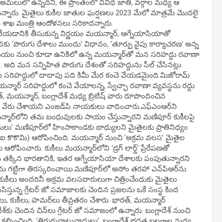
్ అమలులో ఉన్నదని, ఈ ప్రాంతంలో వివిధ జాతి, వర్గాల మధ్య ఆ
్తున్నారు. మైతైలు కుకీల జాతుల ఘర్షణలు 2023 మేలో మాత్రమే మొదలై
్ శాఖ మంత్రి ఆందోళనలు సరికాదన్నారు.
 వేయడానికి తీసుకున్న నిర్ణయం మయన్మార్, ఆగ్నేయాసియాతో
 ‘పొరుగు దేశాలు ముందు’ విధానం, ‘తూర్పు వైపు కార్యాచరణ’ అన్న
ల సమయం నుంచి కూడా ఉనికిలో ఉన్న మయన్మార్‌తో మన సరిహద్దు రవాణా
ది. అది మన సన్నిహిత పొరుగు దేశంతో సరిహద్దును సీల్ చేసినట్లు
ీ సరిహద్దులో దాదాపు పది కిమీ మేర కంచె వేయడమైంది.మిజోరామ్
యన్మార్ సరిహద్దులో కంచె వేయాలన్న, స్వేచ్ఛా రవాణా వ్యవస్థను రద్దు
, మయన్మార్, బంగ్లాదేశ్ మధ్య బ్రిటిష్ వారు రూపొందించిన
ే వేరు చేశాయని ఎంజడ్‌పి నాయకులు వాదించారు.ఎఫ్‌ఎంఆర్‌ని
మార్‌లోని తమ బంధువులకు సాయం చేస్తున్నారని మణిపూర్ కుకీలపై
దులు’ మణిపూర్‌లో హింసాకాండకు బాధ్యులని మైతైలకు ప్రాతినిధ్యం
 కొకొమి) ఆరోపించింది. మయన్మార్ నుంచి ‘అక్రమ వలస’ మైతైల
రోపించారు. కుకీలు మయన్మార్‌లోని ‘డ్రగ్ లార్డ్’ ప్రేరేపణతో
్‌ను తక్కిన భారతానికి, ఇతర ఆగ్నేయాసియా దేశాలకు పంపుతున్నారని
ు గట్టిగా తిరస్కరించాయి.మణిపూర్‌లో అసోం తరహా ఎన్‌పిఆర్‌ను
 కుకీలు అందరినీ అక్రమ వలసదారులుగా చిత్రించేందుకు మైతైలు
సిస్తున్న గ్రేటర్ జో సమాజాలకు చెందిన ప్రజలను ఒకే సంస్థ కింద
, కుకీలు, హమర్‌లు తీవ్రతరం చేశారు. భారత్, మయన్మార్
‌కు చెందిన చిన్‌లు గ్రేటర్ జో సమాజంలో ఉన్నారు. బంగ్లాదేశ్ నుంచి
ల్పించింది. ‘తిరుగువాటువాదులు’, బంగ్లాదేశ్ భద్రత బలగాల మధ్య