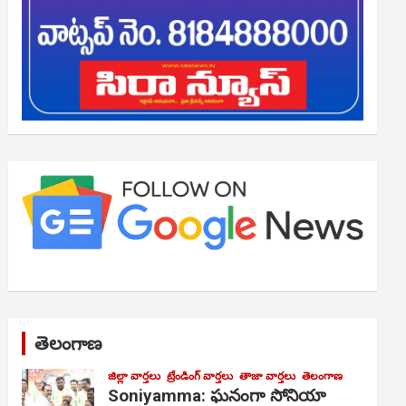
తెలంగాణ
జిల్లా వార్తలు
ట్రేండింగ్ వార్తలు
తాజా వార్తలు
తెలంగాణ
Soniyamma: ఘ‌నంగా సోనియా