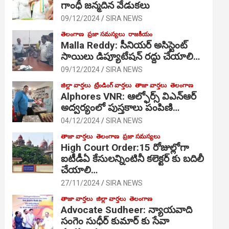
గాంధీ జ‌న్మ‌దిన వేడుక‌లు
09/12/2024
SIRA NEWS
తెలంగాణ
ప్రజా సమస్యలు
రాజకీయం
Malla Reddy: సీనియర్ అసిస్టెంట్
సాయిలు డిప్యూటేషన్ రద్దు చేయాలి…
09/12/2024
SIRA NEWS
జిల్లా వార్తలు
ట్రేండింగ్ వార్తలు
తాజా వార్తలు
తెలంగాణ
Alphores VNR: ఆల్ఫోర్స్ విఎన్ఆర్
అద్వర్యంలో పుస్తకాలు పంపిణి…
04/12/2024
SIRA NEWS
తాజా వార్తలు
తెలంగాణ
ప్రజా సమస్యలు
High Court Order:15 రోజుల్లోగా
ఐటీడీఏ కేసులన్నింటినీ కలెక్టర్ కు బదిలీ
చేయాలి…
27/11/2024
SIRA NEWS
తాజా వార్తలు
జిల్లా వార్తలు
తెలంగాణ
Advocate Sudheer: న్యాయవాది
సంగెం సుధీర్ కుమార్ కు సేవా