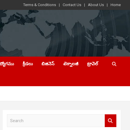
Terms & Conditions
Contact Us
About Us
Home
ఉద్యోగము
క్రీడలు
బిజినెస్
టెక్నాలజీ
ట్రావెల్
S
e
a