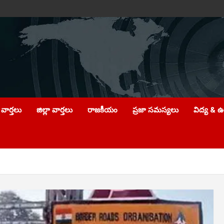
వార్తలు
జిల్లా వార్తలు
రాజకీయం
ప్రజా సమస్యలు
విద్య & 