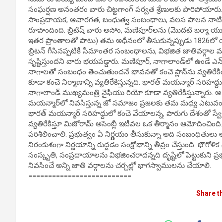
సంఘర్షణ అనంతరం వారు చిట్టగాంగ్ పర్వత శ్రేణులకు పారిపోయా
సాంప్రదాయక, ఆచారగత, బంధుత్వ సంబంధాలు, వలస పాలన నాటి సరిహద్
రూపొందింది. బ్రిటిష్ వారు అసోం, మణిపూర్‌లను (మొదటి బర్మా యుద
ఇతర ప్రాంతాలతో పాటు) తమ అధీనంలో తీసుకున్నప్పుడు 1826లో 
బ్రిటన్ గీసినప్పటికీ సీమాంతర సంబంధాలను, విభజిత జాతివర్గాల
సృష్టిస్తుందని వారు భయపడ్డారు. మణిపూర్, నాగాలాండ్‌లో ఉండే ఎన్
నాగాలతో సంబంధం తెంచుతుందనే భావనతో కంచె ప్లాన్‌ను వ్యతిరేకిం
కూడా కంచె నిర్మాణాన్ని వ్యతిరేకిస్తున్నది. భారత్ మయన్మార్ సరిహ
నాగాలాండ్ ముఖ్యమంత్రి నైఫియు రియో కూడా వ్యతిరేకిస్తున్నారు. 
మయన్మార్‌లో నివసిస్తున్న జో సమాజం ప్రజలకు తమ మధ్య ఎటువంట
భారత్ మయన్మార్ సరిహద్దులో కంచె వేయాలన్న, పొరుగు దేశంతో స్వేచ్ఛ
వ్యతిరేకిస్తూ మిజోరామ్ అసెంబ్లీ ఇటీవల ఒక తీర్మానం ఆమోదించింది.
పరిశీలించాలి. ప్రభుత్వం ఏ నిర్ణయం తీసుకున్నా అది సంబంధితులు అ
నిరంకుశంగా నిర్ణయాన్ని రుద్దడం సంక్షోభాన్ని తీవ్రం చేస్తుంది. భౌగ
సంస్కృతి, సంప్రదాయాలను విభజించరాదన్నది దృష్టిలో పెట్టుకుని 
నివసించే అన్ని జాతి వర్గాలను చర్చల్లో భాగస్వాములను చేయాలి.
==========================
Share t