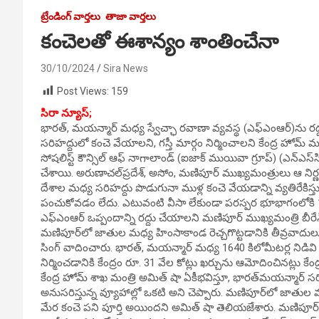
ట్రేండింగ్ వార్తలు
తాజా వార్తలు
కంచెలతో ఈశాన్యం శాంతించేనా
30/10/2024
Sira News
Post Views:
159
సిరా న్యూస్;
భారత్, మయన్మార్ మధ్య స్వేచ్ఛా రవాణా వ్యవస్థ (ఎఫ్‌ఎంఆర్)ను రద
సరిహద్దులో కంచె వేయాలని, గస్తీ మార్గం నిర్మించాలని కేంద్ర హోమ్ 
సోషలిస్ట్ కౌన్సిల్ ఆఫ్ నాగాలాండ్ (ఐజాక్ ముయివా గ్రూప్) (ఎన్‌ఎస్
చేశాయి. అరుణాచల్‌ప్రదేశ్, అసోం, మణిపూర్ ముఖ్యమంత్రులు ఆ నిర
దేశాల మధ్య సరిహద్దు పొడుగునా ముళ్ల కంచె వేయడాన్ని వ్యతిరేకిస్తు
పంచుకోవడం లేదు. ఎటువంటి వీసా లేకుండా పరస్పర భూభాగంలోకి 16
ఎఫ్‌ఎంఆర్ ఒప్పందాన్ని రద్దు చేయాలని మణిపూర్ ముఖ్యమంత్రి బీరేన్ సిం
మణిపూర్‌లో జాతుల మధ్య హింసాకాండ రెచ్చగొట్టడానికి తీవ్రవాదులు 
సింగ్ వాదించారు. భారత్, మయన్మార్ మధ్య 1640 కిలోమీటర్ల నిడివి
నిర్మించడానికి కేంద్రం రూ. 31 వేల కోట్లు ఖర్చును ఆమోదించినట్లు క
కేంద్ర హోమ్ శాఖ మంత్రి అమిత్ షా ఏకీభవిస్తూ, భారత్‌మయన్మార్ సరి
అనుసరిస్తున్న వ్యూహాల్లో ఒకటి అని చెప్పారు. మణిపూర్‌లో జాతు
మేర కంచె పని పూర్తి అయిందని అమిత్ షా తెలియజేశారు. మణిపూర్,