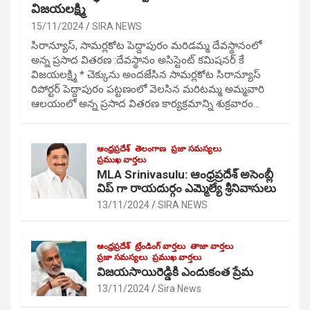
విజయలక్ష్మి
15/11/2024
SIRA NEWS
సిరాన్యూస్, సామర్లకోట పెద్దాపురం మరిడమ్మ దేవస్థానంలో
అన్న ప్రసాద వితరణ :దేవస్థానం అసిస్టెంట్ కమిషనర్ కే
విజయలక్ష్మి * చెక్కును అందజేసిన సామర్లకోట సిరాన్యూస్
రిపోర్టర్ పెద్దాపురం పట్టణంలో వెలసిన మరిటమ్మ అమ్మవారి
ఆలయంలో అన్న ప్రసాద వితరణ కార్యక్రమాన్ని శుక్రవారం…
ఆంధ్రప్రదేశ్
తెలంగాణ
ప్రజా సమస్యలు
ప్రముఖ వార్తలు
MLA Srinivasulu: ఆంధ్రప్రదేశ్ అసెంబ్లీ
విప్ గా రాయదుర్గం ఎమ్మెల్యే శ్రీనివాసులు
13/11/2024
SIRA NEWS
ఆంధ్రప్రదేశ్
ట్రేండింగ్ వార్తలు
తాజా వార్తలు
ప్రజా సమస్యలు
ప్రముఖ వార్తలు
విజయసాయిరెడ్డికి ఎందుకంత ప్రేమ
13/11/2024
Sira News