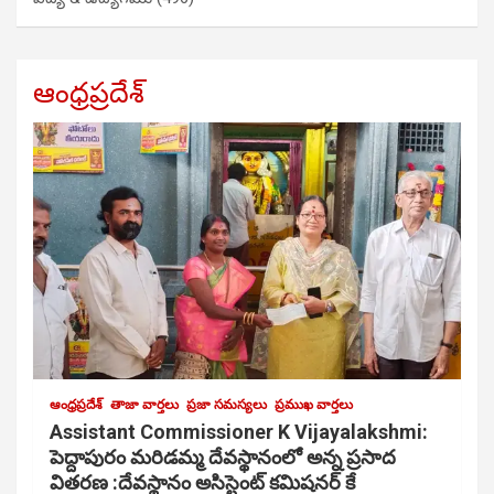
ఆంధ్రప్రదేశ్
ఆంధ్రప్రదేశ్
తాజా వార్తలు
ప్రజా సమస్యలు
ప్రముఖ వార్తలు
Assistant Commissioner K Vijayalakshmi:
పెద్దాపురం మరిడమ్మ దేవస్థానంలో అన్న ప్రసాద
వితరణ :దేవస్థానం అసిస్టెంట్ కమిషనర్ కే