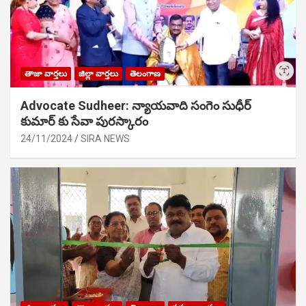
తాజా వార్తలు
జిల్లా వార్తలు
తెలంగాణ
Advocate Sudheer: న్యాయవాది సంగెం సుధీర్
కుమార్ కు సేవా పురస్కారం
24/11/2024
SIRA NEWS