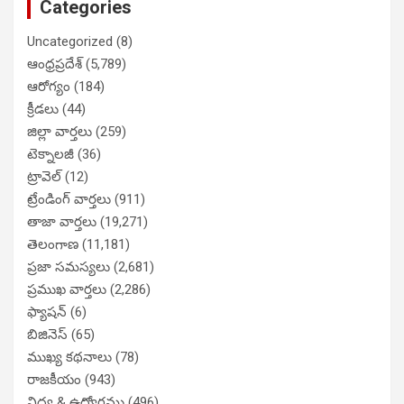
Categories
Uncategorized
(8)
ఆంధ్రప్రదేశ్
(5,789)
ఆరోగ్యం
(184)
క్రీడలు
(44)
జిల్లా వార్తలు
(259)
టెక్నాలజీ
(36)
ట్రావెల్
(12)
ట్రేండింగ్ వార్తలు
(911)
తాజా వార్తలు
(19,271)
తెలంగాణ
(11,181)
ప్రజా సమస్యలు
(2,681)
ప్రముఖ వార్తలు
(2,286)
ఫ్యాషన్
(6)
బిజినెస్
(65)
ముఖ్య కథనాలు
(78)
రాజకీయం
(943)
విద్య & ఉద్యోగము
(496)