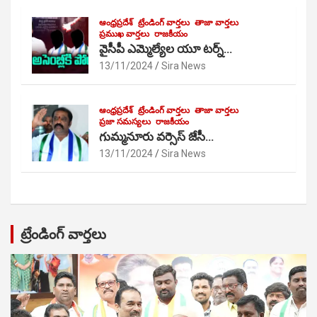
ఆంధ్రప్రదేశ్
ట్రేండింగ్ వార్తలు
తాజా వార్తలు
ప్రముఖ వార్తలు
రాజకీయం
వైసీపీ ఎమ్మెల్యేల యూ టర్న్…
13/11/2024
Sira News
ఆంధ్రప్రదేశ్
ట్రేండింగ్ వార్తలు
తాజా వార్తలు
ప్రజా సమస్యలు
రాజకీయం
గుమ్మనూరు వర్సెస్ జేసీ…
13/11/2024
Sira News
ట్రేండింగ్ వార్తలు