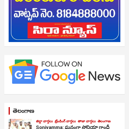
తెలంగాణ
జిల్లా వార్తలు
ట్రేండింగ్ వార్తలు
తాజా వార్తలు
తెలంగాణ
Soniyamma: ఘ‌నంగా సోనియా గాంధీ