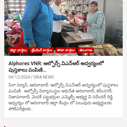
జిల్లా వార్తలు
ట్రేండింగ్ వార్తలు
తాజా వార్తలు
తెలంగాణ
Alphores VNR: ఆల్ఫోర్స్ విఎన్ఆర్ అద్వర్యంలో
పుస్తకాలు పంపిణి…
04/12/2024
SIRA NEWS
సిరా న్యూస్, ఆదిలాబాద్: ఆల్ఫోర్స్ విఎన్ఆర్ అద్వర్యంలో పుస్తకాలు
పంపిణి… ఆల్ఫోర్స్ విద్యాసంస్థల అధినేత ఆదిలాబాద్, కరీంనగర్,
నిజామాబాద్, మెదక్ పట్టభద్రుల ఎమ్మెల్సీ అభ్యర్థి వి నరేందర్ రెడ్డి
అధ్వర్యం లో ఆదిలాబాద్ జిల్లా కేంద్రం లో పలువురు అభ్యర్థులకు
పోటిప‌రీక్ష‌ల‌కు…