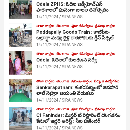
Odela ZPHS: ఓదెల జ‌డ్పీహెచ్ఎస్
పాఠ‌శాల‌లో ఘనంగా బాలల దినోత్సవం
14/11/2024
SIRA NEWS
తాజా వార్తలు
తెలంగాణ
ప్రజా సమస్యలు
ప్రముఖ వార్తలు
Peddapally Goods Train : కాజీపేట-
బల్లార్షా మధ్య రైళ్ల రాకపోకలకు గ్రీన్ సిగ్నల్
14/11/2024
SIRA NEWS
తాజా వార్తలు
తెలంగాణ
ప్రజా సమస్యలు
ప్రముఖ వార్తలు
Odela: ఓదెలలో కులగణన సర్వే
14/11/2024
SIRA NEWS
తాజా వార్తలు
తెలంగాణ
ప్రముఖ వార్తలు
విద్య & ఉద్యోగము
Sankarapatnam: శంకరపట్నంలో జవహర్
లాల్ నెహ్రూ జయంతి వేడుకలు
14/11/2024
SIRA NEWS
తాజా వార్తలు
తెలంగాణ
ప్రజా సమస్యలు
ప్రముఖ వార్తలు
CI Faninder: మిస్టర్ టి రెస్టారెంట్ దొంగతనం
కేసులో ఇద్దరి అరెస్ట్ : సీఐ ఫణిందర్
14/11/2024
SIRA NEWS