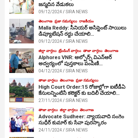
జ‌న్మ‌దిన వేడుక‌లు
09/12/2024
SIRA NEWS
తెలంగాణ
ప్రజా సమస్యలు
రాజకీయం
Malla Reddy: సీనియర్ అసిస్టెంట్ సాయిలు
డిప్యూటేషన్ రద్దు చేయాలి…
09/12/2024
SIRA NEWS
జిల్లా వార్తలు
ట్రేండింగ్ వార్తలు
తాజా వార్తలు
తెలంగాణ
Alphores VNR: ఆల్ఫోర్స్ విఎన్ఆర్
అద్వర్యంలో పుస్తకాలు పంపిణి…
04/12/2024
SIRA NEWS
తాజా వార్తలు
తెలంగాణ
ప్రజా సమస్యలు
High Court Order:15 రోజుల్లోగా ఐటీడీఏ
కేసులన్నింటినీ కలెక్టర్ కు బదిలీ చేయాలి…
27/11/2024
SIRA NEWS
తాజా వార్తలు
జిల్లా వార్తలు
తెలంగాణ
Advocate Sudheer: న్యాయవాది సంగెం
సుధీర్ కుమార్ కు సేవా పురస్కారం
24/11/2024
SIRA NEWS