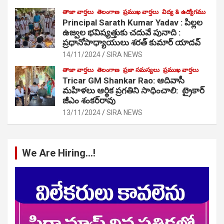
తాజా వార్తలు
తెలంగాణ
ప్రముఖ వార్తలు
విద్య & ఉద్యోగము
Principal Sarath Kumar Yadav : పిల్లల
ఉజ్వల భవిష్యత్తుకు చదువే పునాది :
ప్రధానోపాధ్యాయులు శరత్ కుమార్ యాదవ్
14/11/2024
SIRA NEWS
తాజా వార్తలు
తెలంగాణ
ప్రజా సమస్యలు
ప్రముఖ వార్తలు
Tricar GM Shankar Rao: ఆదివాసీ
మహిళలు ఆర్థిక ప్రగతిని సాధించాలి: ట్రైకార్
జీఎం శంకర్‌రావు
13/11/2024
SIRA NEWS
We Are Hiring…!