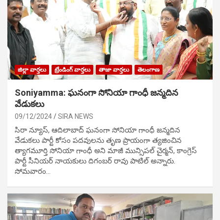
జిల్లా వార్తలు
ట్రేండింగ్ వార్తలు
తాజా వార్తలు
తెలంగాణ
Soniyamma: ఘ‌నంగా సోనియా గాంధీ జ‌న్మ‌దిన
వేడుక‌లు
09/12/2024
SIRA NEWS
సిరా న్యూస్, ఆదిలాబాద్ ఘ‌నంగా సోనియా గాంధీ జ‌న్మ‌దిన
వేడుక‌లు పార్టీ కోసం ప‌ద‌వుల‌ను తృణ ప్రాయంగా త్య‌జించిన
త్యాగమూర్తి సోనియా గాంధీ అని మాజీ మున్సిప‌ల్ చైర్మ‌న్, కాంగ్రెస్
పార్టీ సీనియ‌ర్ నాయ‌కులు దిగంబ‌ర్ రావు పాటిల్ అన్నారు.
సోమవారం…