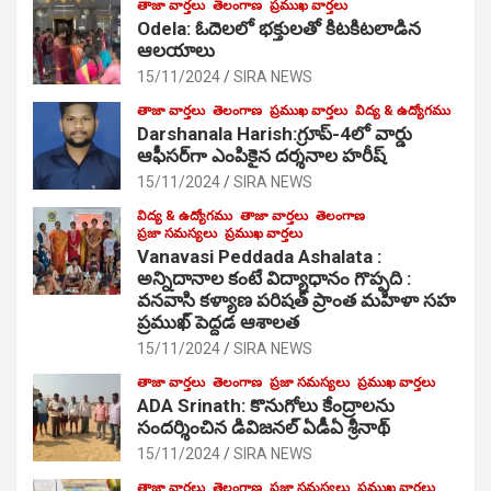
తాజా వార్తలు
తెలంగాణ
ప్రముఖ వార్తలు
Odela: ఓదెల‌లో భక్తులతో కిటకిటలాడిన
ఆల‌యాలు
15/11/2024
SIRA NEWS
తాజా వార్తలు
తెలంగాణ
ప్రముఖ వార్తలు
విద్య & ఉద్యోగము
Darshanala Harish:గ్రూప్-4లో వార్డు
ఆఫీసర్‌గా ఎంపికైన దర్శనాల హరీష్
15/11/2024
SIRA NEWS
విద్య & ఉద్యోగము
తాజా వార్తలు
తెలంగాణ
ప్రజా సమస్యలు
ప్రముఖ వార్తలు
Vanavasi Peddada Ashalata :
అన్నిదానాల కంటే విద్యాధానం గొప్పది :
వనవాసి కళ్యాణ పరిషత్ ప్రాంత మహిళా సహ
ప్రముఖ్ పెద్దడ ఆశాలత
15/11/2024
SIRA NEWS
తాజా వార్తలు
తెలంగాణ
ప్రజా సమస్యలు
ప్రముఖ వార్తలు
ADA Srinath: కొనుగోలు కేంద్రాల‌ను
సంద‌ర్శించిన డివిజనల్ ఏడీఏ శ్రీనాథ్
15/11/2024
SIRA NEWS
తాజా వార్తలు
తెలంగాణ
ప్రజా సమస్యలు
ప్రముఖ వార్తలు