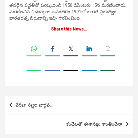
తనదైన పద్దతితో పరిష్కరించి 1950 డిసెంబరు 15న మరణించాడు.
మరణించిన 4 దశాబ్దాల అనంతరం 1991లో భారత ప్రభుత్వం
భారతరత్న బిరుదాన్ని ఇచ్చి గౌరవించింది.
Share this News…
Post
వేరీజు సజ్జల భార్గవ….
navigation
కంచెలతో ఈశాన్యం శాంతించేనా