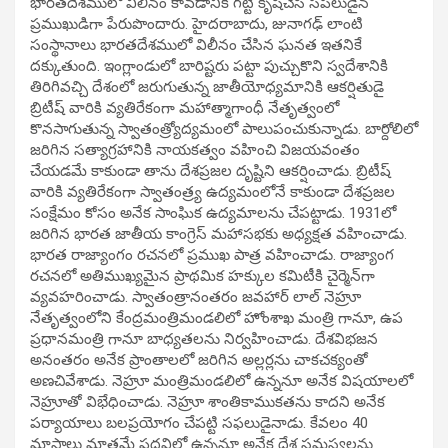
భారతదేశములో విలీనం కావడానికి గట్టి కృషిచేసి సపలుడైన
ప్రముఖుడిగా పేరుపొందారు. హైదరాబాదు, జునాగఢ్ లాంటి
సంస్థానాలు భారతదేశములో విలీనం చేసిన ఘనత ఇతనికే
దక్కుతుంది. ఇంగ్లాండులో బారిష్టరు పట్టా పుచ్చుకొని స్వదేశానికి
తిరిగివచ్చి దేశంలో జరుగుతున్న జాతీయోధ్యమానికి ఆకర్షితుడై
బ్రిటీష్ వారికి వ్యతిరేకంగా మహాత్మాగాంధీ నేతృత్వంలో
కొనసాగుతున్న స్వాతంత్ర్యోద్యమంలో పాలుపంచుకున్నాడు. బార్దోలిలో
జరిగిన సత్యాగ్రహానికి నాయకత్వం వహించి విజయవంతం
చేయడమే కాకుండా తాను దేశప్రజల దృష్టిని ఆకర్షించాడు. బ్రిటీష్
వారికి వ్యతిరేకంగా స్వాతంత్ర్య ఉద్యమంలోనే కాకుండా దేశప్రజల
సంక్షేమం కోసం అనేక సాంఘిక ఉద్యమాలను చేపట్టాడు. 1931లో
జరిగిన భారత జాతీయ కాంగ్రెస్ మహాసభకు అధ్యక్షత వహించాడు.
భారత రాజ్యాంగం రచనలో ప్రముఖ పాత్ర వహించాడు. రాజ్యాంగ
రచనలో అతిముఖ్యమైన ప్రాథమిక హక్కుల కమిటీకి చైర్మెన్‌గా
వ్యవహరించాడు. స్వాతంత్రానంతరం జవహార్ లాల్ నెహ్రూ
నేతృత్వంలోని కేంద్రమంత్రిమండలిలో హోంశాఖ మంత్రి గానూ, ఉప
ప్రధానమంత్రి గానూ బాధ్యతలను నిర్వహించాడు. దేశవిభజన
అనంతరం అనేక ప్రాంతాలలో జరిగిన అల్లర్లను చాకచక్యంతో
అణచివేశాడు. నెహ్రూ మంత్రిమండలిలో ఉన్ననూ అనేక విషయాలలో
నెహ్రూతో విభేధించాడు. నెహ్రూ శాంతికాముకతను కాదని అనేక
పర్యాయాలు బలప్రయోగం చేపట్టి సఫలుడైనాడు. కేవలం 40
మాసాలు మాత్రమే పదవిలో ఉన్ననూ అనేక దేశ సమస్యలను