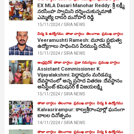
EX MLA Dasari Manohar Reddy: శ్రీ లక్ష్మీ
నరసింహ స్వామిని దర్శించుకున్నమాజీ
ఎమ్మెల్యే దాసరి మనోహర్ రెడ్డి
15/11/2024
SIRA NEWS
విద్య & ఉద్యోగము
తాజా వార్తలు
తెలంగాణ
ప్రముఖ వార్తలు
Veeramushti Ramesh: మూడు ప్రభుత్వ
ఉద్యోగాలు సాధించిన వీరముష్టి రమేష్
15/11/2024
SIRA NEWS
ఆంధ్రప్రదేశ్
తాజా వార్తలు
ప్రజా సమస్యలు
ప్రముఖ వార్తలు
Assistant Commissioner K
Vijayalakshmi: పెద్దాపురం మరిడమ్మ
దేవస్థానంలో అన్న ప్రసాద వితరణ :దేవస్థానం
అసిస్టెంట్ కమిషనర్ కే విజయలక్ష్మి
15/11/2024
SIRA NEWS
తాజా వార్తలు
తెలంగాణ
ప్రముఖ వార్తలు
విద్య & ఉద్యోగము
Kalvasrirampur: కాల్వశ్రీరాంపూర్లో ఘనంగా
బాలల దినోత్సవం
14/11/2024
SIRA NEWS
తాజా వార్తలు
తెలంగాణ
ప్రముఖ వార్తలు
విద్య & ఉద్యోగము