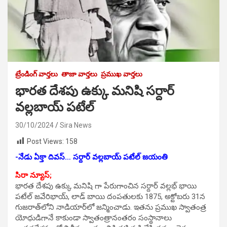
ట్రేండింగ్ వార్తలు
తాజా వార్తలు
ప్రముఖ వార్తలు
భారత దేశపు ఉక్కు మనిషి సర్దార్
వల్లబాయ్ పటేల్
30/10/2024
Sira News
Post Views:
158
-నేడు ఏక్తా దివస్… సర్దార్ వల్లబాయ్ పటేల్ జయంతి
సిరా న్యూస్;
భారత దేశపు ఉక్కు మనిషి గా పేరుగాంచిన సర్దార్ వల్లభ్ భాయి
పటేల్ జవేరిభాయ్, లాడ్ బాయి దంపతులకు 1875, అక్టోబరు 31న
గుజరాత్‌లోని నాడియార్‌లో జన్మించాడు. ఇతను ప్రముఖ స్వాతంత్ర
యోధుడిగానే కాకుండా స్వాతంత్రానంతరం సంస్థానాలు