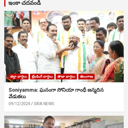
ఇంకా చదవండి
జిల్లా వార్తలు
ట్రేండింగ్ వార్తలు
తాజా వార్తలు
తెలంగాణ
Soniyamma: ఘ‌నంగా సోనియా గాంధీ జ‌న్మ‌దిన
వేడుక‌లు
09/12/2024
SIRA NEWS