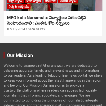
జిల్లా వార్తలు
తాజా వార్తలు
తెలంగాణ
ప్రముఖ వార్తలు
విద్య & ఉద్యోగము
MEO kola Narsimulu: విద్యార్థులు పఠ‌నాసక్తిని
పెంపొందించాలి : ఎంఈఓ కోల నర్సింలు
07/11/2024
SIRA NEWS
Our Mission
Welcome to siranews.in! At siranews.in, we are dedicated to
delivering accurate, timely, and relevant news and information
to our readers. As a leading Telugu online news portal, we strive
to keep you informed about the latest happenings in the region
and beyond. Our Mission Our mission is to provide a
trustworthy platform where readers can access high-quality
journalism that informs, educates, and engages. We are
committed to upholding the principles of journalistic integrity,
independence, and transparency in all our endeavors. In present