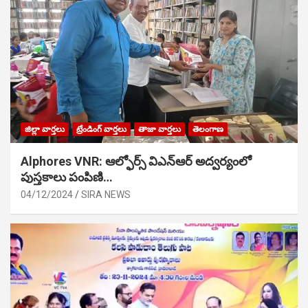
జిల్లా వార్తలు
ట్రేండింగ్ వార్తలు
తాజా వార్తలు
తెలంగాణ
Alphores VNR: ఆల్ఫోర్స్ విఎన్ఆర్ అద్వర్యంలో
పుస్తకాలు పంపిణి…
04/12/2024
SIRA NEWS