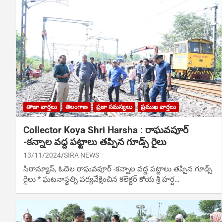
తాజా వార్తలు
తెలంగాణ
ప్రజా సమస్యలు
ప్రముఖ వార్తలు
Collector Koya Shri Harsha : రాఘవపూర్
-కన్నాల వద్ద పట్టాలు తప్పిన గూడ్స్ రైలు
13/11/2024
SIRA NEWS
సిరాన్యూస్‌, ఓదెల రాఘవపూర్ -కన్నాల వద్ద పట్టాలు తప్పిన గూడ్స్
రైలు * ఘటనాస్థల్ని పర్యవేక్షించిన కలెక్టర్ కోయ శ్రీ హర్ష…