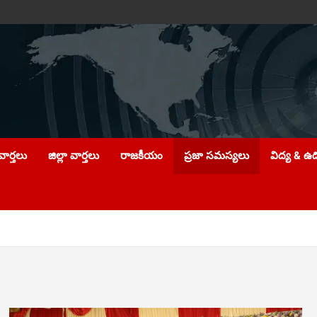
ార్తలు
జిల్లా వార్తలు
రాజకీయం
ప్రజా సమస్యలు
విద్య & ఉ