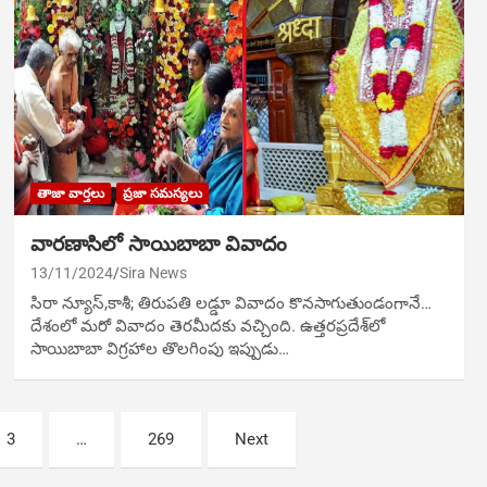
తాజా వార్తలు
ప్రజా సమస్యలు
వారణాసిలో సాయిబాబా వివాదం
13/11/2024
Sira News
సిరా న్యూస్,కాశీ; తిరుపతి లడ్డూ వివాదం కొనసాగుతుండంగానే…
దేశంలో మరో వివాదం తెరమీదకు వచ్చింది. ఉత్తరప్రదేశ్‌లో
సాయిబాబా విగ్రహాల తొలగింపు ఇప్పుడు…
3
…
269
Next