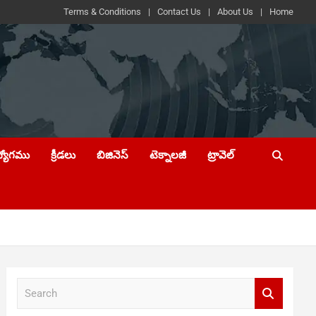
Terms & Conditions
Contact Us
About Us
Home
ద్యోగము
క్రీడలు
బిజినెస్
టెక్నాలజీ
ట్రావెల్
S
e
a