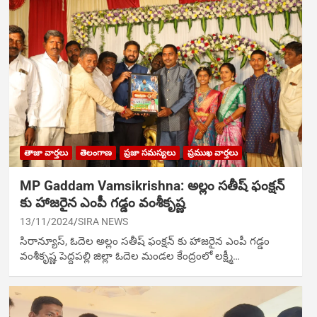
తాజా వార్తలు
తెలంగాణ
ప్రజా సమస్యలు
ప్రముఖ వార్తలు
MP Gaddam Vamsikrishna: అల్లం సతీష్ ఫంక్షన్
కు హాజ‌రైన ఎంపీ గడ్డం వంశీకృష్ణ
13/11/2024
SIRA NEWS
సిరాన్యూస్‌, ఓదెల అల్లం సతీష్ ఫంక్షన్ కు హాజ‌రైన ఎంపీ గడ్డం
వంశీకృష్ణ పెద్దపల్లి జిల్లా ఓదెల మండల కేంద్రంలో లక్ష్మీ…