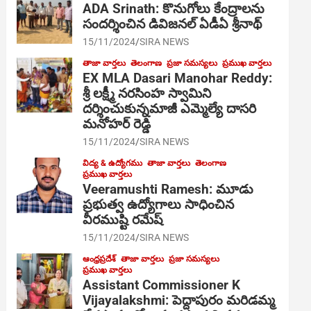
ADA Srinath: కొనుగోలు కేంద్రాల‌ను
సంద‌ర్శించిన డివిజనల్ ఏడీఏ శ్రీనాథ్
15/11/2024
SIRA NEWS
తాజా వార్తలు
తెలంగాణ
ప్రజా సమస్యలు
ప్రముఖ వార్తలు
EX MLA Dasari Manohar Reddy:
శ్రీ లక్ష్మీ నరసింహ స్వామిని
దర్శించుకున్నమాజీ ఎమ్మెల్యే దాసరి
మనోహర్ రెడ్డి
15/11/2024
SIRA NEWS
విద్య & ఉద్యోగము
తాజా వార్తలు
తెలంగాణ
ప్రముఖ వార్తలు
Veeramushti Ramesh: మూడు
ప్రభుత్వ ఉద్యోగాలు సాధించిన
వీరముష్టి రమేష్
15/11/2024
SIRA NEWS
ఆంధ్రప్రదేశ్
తాజా వార్తలు
ప్రజా సమస్యలు
ప్రముఖ వార్తలు
Assistant Commissioner K
Vijayalakshmi: పెద్దాపురం మరిడమ్మ