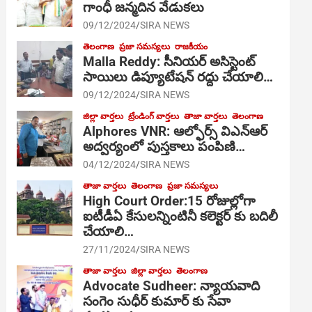
గాంధీ జ‌న్మ‌దిన వేడుక‌లు
09/12/2024
SIRA NEWS
తెలంగాణ
ప్రజా సమస్యలు
రాజకీయం
Malla Reddy: సీనియర్ అసిస్టెంట్
సాయిలు డిప్యూటేషన్ రద్దు చేయాలి…
09/12/2024
SIRA NEWS
జిల్లా వార్తలు
ట్రేండింగ్ వార్తలు
తాజా వార్తలు
తెలంగాణ
Alphores VNR: ఆల్ఫోర్స్ విఎన్ఆర్
అద్వర్యంలో పుస్తకాలు పంపిణి…
04/12/2024
SIRA NEWS
తాజా వార్తలు
తెలంగాణ
ప్రజా సమస్యలు
High Court Order:15 రోజుల్లోగా
ఐటీడీఏ కేసులన్నింటినీ కలెక్టర్ కు బదిలీ
చేయాలి…
27/11/2024
SIRA NEWS
తాజా వార్తలు
జిల్లా వార్తలు
తెలంగాణ
Advocate Sudheer: న్యాయవాది
సంగెం సుధీర్ కుమార్ కు సేవా