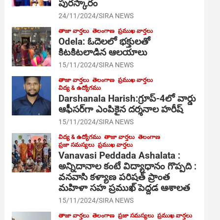
పురస్కారం
24/11/2024
SIRA NEWS
తాజా వార్తలు
తెలంగాణ
ప్రముఖ వార్తలు
Odela: ఓదెల‌లో భక్తులతో
కిటకిటలాడిన ఆల‌యాలు
15/11/2024
SIRA NEWS
తాజా వార్తలు
తెలంగాణ
ప్రముఖ వార్తలు
విద్య & ఉద్యోగము
Darshanala Harish:గ్రూప్-4లో వార్డు
ఆఫీసర్‌గా ఎంపికైన దర్శనాల హరీష్
15/11/2024
SIRA NEWS
విద్య & ఉద్యోగము
తాజా వార్తలు
తెలంగాణ
ప్రజా సమస్యలు
ప్రముఖ వార్తలు
Vanavasi Peddada Ashalata :
అన్నిదానాల కంటే విద్యాధానం గొప్పది :
వనవాసి కళ్యాణ పరిషత్ ప్రాంత
మహిళా సహ ప్రముఖ్ పెద్దడ ఆశాలత
15/11/2024
SIRA NEWS
తాజా వార్తలు
తెలంగాణ
ప్రజా సమస్యలు
ప్రముఖ వార్తలు