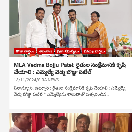
తాజా వార్తలు
తెలంగాణ
ప్రజా సమస్యలు
ప్రముఖ వార్తలు
MLA Vedma Bojju Patel: రైతుల సంక్షేమానికి కృషి
చేయాలి : ఎమ్మెల్యే వెడ్మ బొజ్జు పటేల్
13/11/2024
SIRA NEWS
సిరాన్యూస్‌, ఉట్నూర్ : రైతుల సంక్షేమానికి కృషి చేయాలి : ఎమ్మెల్యే
వెడ్మ బొజ్జు పటేల్ * ఎమ్మెల్యేను శాలువాతో సత్కరించిన…