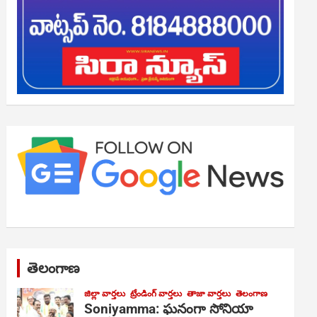
తెలంగాణ
జిల్లా వార్తలు
ట్రేండింగ్ వార్తలు
తాజా వార్తలు
తెలంగాణ
Soniyamma: ఘ‌నంగా సోనియా