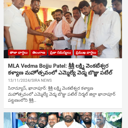
తాజా వార్తలు
తెలంగాణ
ప్రజా సమస్యలు
ప్రముఖ వార్తలు
MLA Vedma Bojju Patel: శ్రీశ్రీ లక్ష్మి వెంకటేశ్వర
కళ్యాణ మహోత్సవంలో ఎమ్మెల్యే వెడ్మ బొజ్జు పటేల్
13/11/2024
SIRA NEWS
సిరాన్యూస్‌, ఖానాపూర్: శ్రీశ్రీ లక్ష్మి వెంకటేశ్వర కళ్యాణ
మహోత్సవంలో ఎమ్మెల్యే వెడ్మ బొజ్జు పటేల్ నిర్మ‌ల్ జిల్లా ఖానాపూర్
పట్టణంలోని శ్రీశ్రీ…