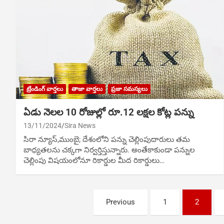
ట్రేండింగ్ వార్తలు
తాజా వార్తలు
ప్రజా సమస్యలు
ఏడు నెలల 10 రోజుల్లో రూ.12 లక్షల కోట్ల పన్ను
13/11/2024
Sira News
సిరా న్యూస్,ముంబై; దేశంలోని పన్ను చెల్లింపుదారులు తమ
బాధ్యతలను చక్కగా నిర్వర్తిస్తున్నారు. అంతేకాకుండా పన్నుల
చెల్లింపు విషయంలోనూ రికార్డుల మీద రికార్డులు…
Posts
Previous
1
2
navigation