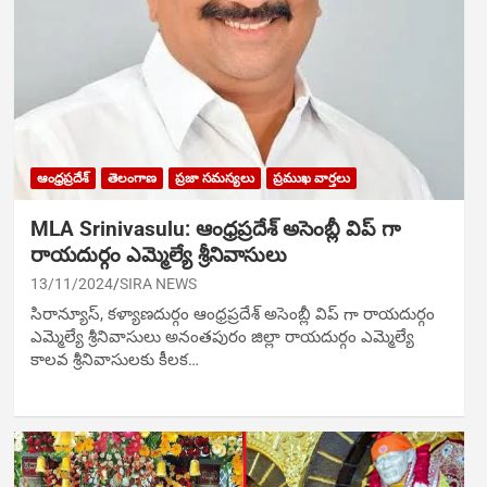
ఆంధ్రప్రదేశ్
తెలంగాణ
ప్రజా సమస్యలు
ప్రముఖ వార్తలు
MLA Srinivasulu: ఆంధ్రప్రదేశ్ అసెంబ్లీ విప్ గా
రాయదుర్గం ఎమ్మెల్యే శ్రీనివాసులు
13/11/2024
SIRA NEWS
సిరాన్యూస్‌, కళ్యాణదుర్గం ఆంధ్రప్రదేశ్ అసెంబ్లీ విప్ గా రాయదుర్గం
ఎమ్మెల్యే శ్రీనివాసులు అనంతపురం జిల్లా రాయదుర్గం ఎమ్మెల్యే
కాలవ శ్రీనివాసులకు కీలక…