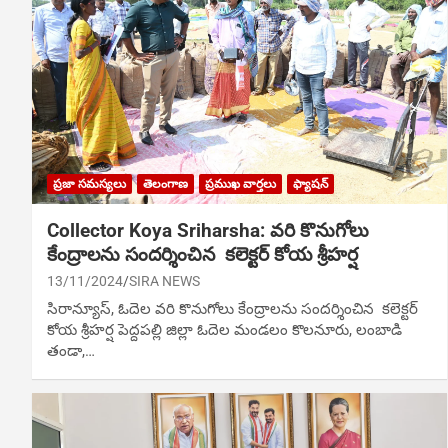
ప్రజా సమస్యలు
తెలంగాణ
ప్రముఖ వార్తలు
ఫ్యాషన్
Collector Koya Sriharsha: వరి కొనుగోలు
కేంద్రాలను సందర్శించిన కలెక్టర్ కోయ శ్రీహర్ష
13/11/2024
SIRA NEWS
సిరాన్యూస్‌, ఓదెల వరి కొనుగోలు కేంద్రాలను సందర్శించిన కలెక్టర్
కోయ శ్రీహర్ష పెద్దపల్లి జిల్లా ఓదెల మండలం కొలనూరు, లంబాడి
తండా,…