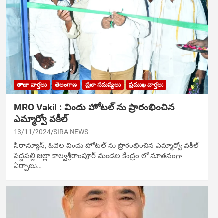
తాజా వార్తలు
తెలంగాణ
ప్రజా సమస్యలు
ప్రముఖ వార్తలు
MRO Vakil : విందు హోటల్ ను ప్రారంభించిన
ఎమ్మార్వో వకీల్
13/11/2024
SIRA NEWS
సిరాన్యూస్‌, ఓదెల‌ విందు హోటల్ ను ప్రారంభించిన ఎమ్మార్వో వకీల్
పెద్దపల్లి జిల్లా కాల్వశ్రీరాంపూర్ మండల కేంద్రం లో నూతనంగా
ఏర్పాటు…