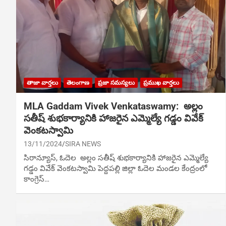
తాజా వార్తలు
తెలంగాణ
ప్రజా సమస్యలు
ప్రముఖ వార్తలు
MLA Gaddam Vivek Venkataswamy: అల్లం
సతీష్ శుభకార్యానికి హాజరైన ఎమ్మెల్యే గడ్డం వివేక్
వెంకటస్వామి
13/11/2024
SIRA NEWS
సిరాన్యూస్‌, ఓదెల‌ అల్లం సతీష్ శుభకార్యానికి హాజరైన ఎమ్మెల్యే
గడ్డం వివేక్ వెంకటస్వామి పెద్దపల్లి జిల్లా ఓదెల మండల కేంద్రంలో
కాంగ్రెస్…