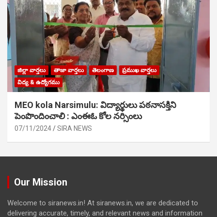
జిల్లా వార్తలు
తాజా వార్తలు
తెలంగాణ
ప్రముఖ వార్తలు
విద్య & ఉద్యోగము
MEO kola Narsimulu: విద్యార్థులు పఠ‌నాసక్తిని
పెంపొందించాలి : ఎంఈఓ కోల నర్సింలు
07/11/2024
SIRA NEWS
Our Mission
Welcome to siranews.in! At siranews.in, we are dedicated to
delivering accurate, timely, and relevant news and information