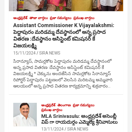
ఆంధ్రప్రదేశ్
తాజా వార్తలు
ప్రజా సమస్యలు
ప్రముఖ వార్తలు
Assistant Commissioner K Vijayalakshmi:
పెద్దాపురం మరిడమ్మ దేవస్థానంలో అన్న ప్రసాద
వితరణ :దేవస్థానం అసిస్టెంట్ కమిషనర్ కే
విజయలక్ష్మి
15/11/2024
SIRA NEWS
సిరాన్యూస్, సామర్లకోట పెద్దాపురం మరిడమ్మ దేవస్థానంలో
అన్న ప్రసాద వితరణ :దేవస్థానం అసిస్టెంట్ కమిషనర్ కే
విజయలక్ష్మి * చెక్కును అందజేసిన సామర్లకోట సిరాన్యూస్
రిపోర్టర్ పెద్దాపురం పట్టణంలో వెలసిన మరిటమ్మ అమ్మవారి
ఆలయంలో అన్న ప్రసాద వితరణ కార్యక్రమాన్ని శుక్రవారం…
ఆంధ్రప్రదేశ్
తెలంగాణ
ప్రజా సమస్యలు
ప్రముఖ వార్తలు
MLA Srinivasulu: ఆంధ్రప్రదేశ్ అసెంబ్లీ
విప్ గా రాయదుర్గం ఎమ్మెల్యే శ్రీనివాసులు
13/11/2024
SIRA NEWS