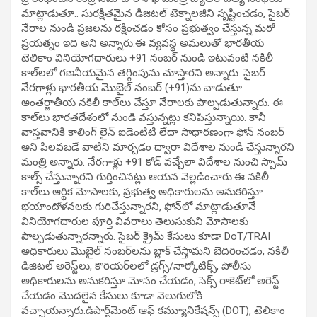
మాట్లాడుతూ.. సురక్షితమైన డిజిటల్ టెక్నాలజీని సృష్టించడం, సైబర్
నేరాల నుండి ప్రజలను రక్షించడం కోసం ప్రభుత్వం చేస్తున్న మరో
ప్రయత్నం ఇది అని అన్నారు.ఈ వ్యవస్థ అమలుతో భారతీయ
టెలికాం వినియోగదారులు +91 నంబర్ నుండి ఇటువంటి నకిలీ
కాల్‌లలో గణనీయమైన తగ్గింపును చూస్తారని అన్నారు. సైబర్
నేరగాళ్లు భారతీయ మొబైల్ నంబర్ (+91)ను వాడుతూ
అంతర్జాతీయ నకిలీ కాల్‌లు చేస్తూ నేరాలకు పాల్పడుతున్నారు. ఈ
కాల్‌లు భారతదేశంలో నుండి వస్తున్నట్లు కనిపిస్తున్నాయి. కానీ
వాస్తవానికి కాలింగ్ లైన్ ఐడెంటిటీ లేదా సాధారణంగా ఫోన్ నంబర్
అని పిలవబడే వాటిని మార్చడం ద్వారా విదేశాల నుండి చేస్తున్నారని
మంత్రి అన్నారు. నేరగాళ్లు +91 కోడ్‌ వచ్చేలా విదేశాల నుంచి స్పామ్‌
కాల్స్‌ చేస్తున్నారని గుర్తించినట్లు ఆయన వెల్లడించారు.ఈ నకిలీ
కాల్‌లు ఆర్థిక మోసాలకు, ప్రభుత్వ అధికారులను అనుకరిస్తూ
భయాందోళనలకు గురిచేస్తున్నారని, ఫోన్‌లో మాట్లాడుతూనే
వినియోగదారుల పూర్తి వివరాలు తెలుసుకుని మోసాలకు
పాల్పడుతున్నారన్నారు. సైబర్ క్రైమ్ కేసులు కూడా DoT/TRAI
అధికారులు మొబైల్ నంబర్‌లను బ్లాక్ చేస్తామని బెదిరించడం, నకిలీ
డిజిటల్ అరెస్ట్‌లు, కొరియర్‌లలో డ్రగ్స్/నార్కోటిక్స్, పోలీసు
అధికారులను అనుకరిస్తూ మోసం చేయడం, సెక్స్ రాకెట్‌లో అరెస్ట్
చేయడం మొదలైన కేసులు కూడా వెలుగులోకి
వచ్చాయన్నారు.డిపార్ట్‌మెంట్ ఆఫ్ కమ్యూనికేషన్స్ (DOT), టెలికాం