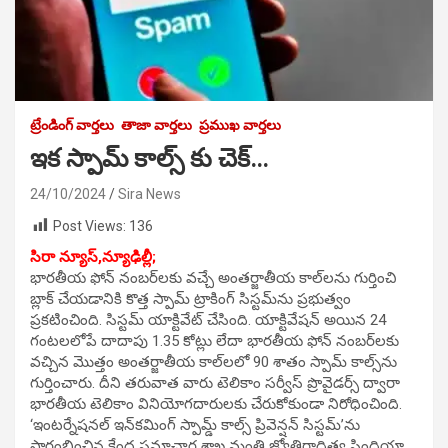
ట్రేండింగ్ వార్తలు
తాజా వార్తలు
ప్రముఖ వార్తలు
ఇక స్పామ్ కాల్స్ కు చెక్…
24/10/2024
Sira News
Post Views:
136
సిరా న్యూస్,న్యూఢిల్లీ;
భారతీయ ఫోన్ నంబర్‌లకు వచ్చే అంతర్జాతీయ కాల్‌లను గుర్తించి
బ్లాక్ చేయడానికి కొత్త స్పామ్ ట్రాకింగ్ సిస్టమ్‌ను ప్రభుత్వం
ప్రకటించింది. సిస్టమ్ యాక్టివేట్ చేసింది. యాక్టివేషన్ అయిన 24
గంటలలోపే దాదాపు 1.35 కోట్లు లేదా భారతీయ ఫోన్ నంబర్‌లకు
వచ్చిన మొత్తం అంతర్జాతీయ కాల్‌లలో 90 శాతం స్పామ్‌ కాల్స్‌ను
గుర్తించారు. దీని తరువాత వారు టెలికాం సర్వీస్ ప్రొవైడర్స్ ద్వారా
భారతీయ టెలికాం వినియోగదారులకు చేరుకోకుండా నిరోధించింది.
‘ఇంటర్నేషనల్ ఇన్‌కమింగ్ స్పామ్డ్‌ కాల్స్ ప్రివెన్షన్ సిస్టమ్’ను
ప్రారంభించిన కేంద్ర సమాచార శాఖ మంత్రి జ్యోతిరాదిత్య సింధియా