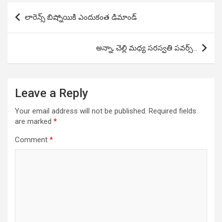
Post
లారెన్స్ బిష్నోయికి ఎందుకంత డిమాండ్
navigation
అన్నా, చెల్లి మధ్య సరస్వతి పవర్స్…
Leave a Reply
Your email address will not be published.
Required fields
are marked
*
Comment
*