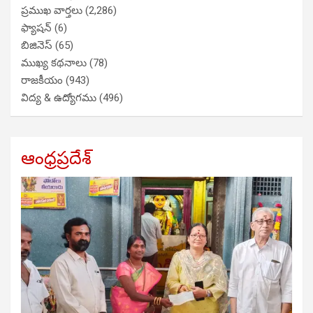
ప్రముఖ వార్తలు
(2,286)
ఫ్యాషన్
(6)
బిజినెస్
(65)
ముఖ్య కథనాలు
(78)
రాజకీయం
(943)
విద్య & ఉద్యోగము
(496)
ఆంధ్రప్రదేశ్