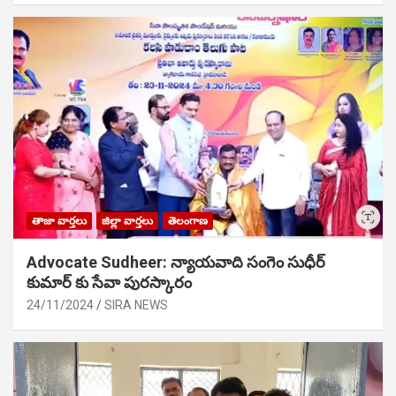
తాజా వార్తలు
జిల్లా వార్తలు
తెలంగాణ
Advocate Sudheer: న్యాయవాది సంగెం సుధీర్
కుమార్ కు సేవా పురస్కారం
24/11/2024
SIRA NEWS