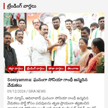
ట్రేండింగ్ వార్తలు
జిల్లా వార్తలు
ట్రేండింగ్ వార్తలు
తాజా వార్తలు
తెలంగాణ
Soniyamma: ఘ‌నంగా సోనియా గాంధీ జ‌న్మ‌దిన
వేడుక‌లు
09/12/2024
SIRA NEWS
సిరా న్యూస్, ఆదిలాబాద్ ఘ‌నంగా సోనియా గాంధీ జ‌న్మ‌దిన
వేడుక‌లు పార్టీ కోసం ప‌ద‌వుల‌ను తృణ ప్రాయంగా త్య‌జించిన