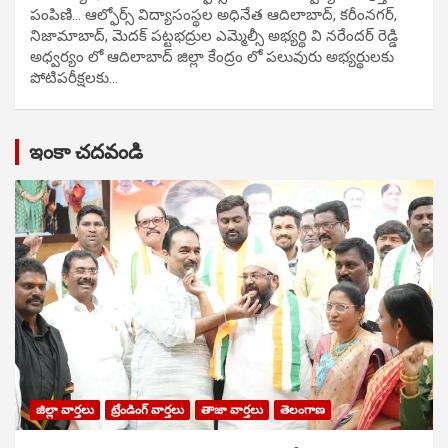
పంపిణి… ఆల్ఫోర్స్ విద్యాసంస్థల అధినేత ఆదిలాబాద్, కరీంనగర్,
నిజామాబాద్, మెదక్ పట్టభద్రుల ఎమ్మెల్సీ అభ్యర్థి వి నరేందర్ రెడ్డి
అధ్వర్యం లో ఆదిలాబాద్ జిల్లా కేంద్రం లో పలువురు అభ్యర్థులకు
పోటిప‌రీక్ష‌ల‌కు…
ఇంకా చదవండి
జిల్లా వార్తలు
ట్రేండింగ్ వార్తలు
తాజా వార్తలు
తెలంగాణ