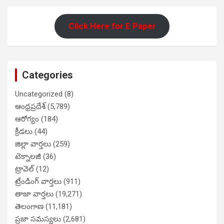
Click Here for E Paper
Categories
Uncategorized
(8)
ఆంధ్రప్రదేశ్
(5,789)
ఆరోగ్యం
(184)
క్రీడలు
(44)
జిల్లా వార్తలు
(259)
టెక్నాలజీ
(36)
ట్రావెల్
(12)
ట్రేండింగ్ వార్తలు
(911)
తాజా వార్తలు
(19,271)
తెలంగాణ
(11,181)
ప్రజా సమస్యలు
(2,681)