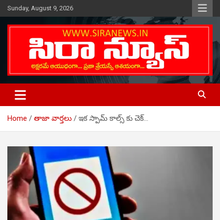
Skip
Sunday, August 9, 2026
to
content
Telugu Online News Daily
SIRA NEWS
Home
తాజా వార్తలు
ఇక స్పామ్ కాల్స్ కు చెక్…