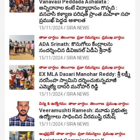
Vanavasi Peddada Ashalata :
అన్నిదానాల కంటే విద్యాధానం గొప్పది :
వనవాసి కళ్యాణ పరిషత్ ప్రాంత మహిళా సహ
ప్రముఖ్ పెద్దడ ఆశాలత
15/11/2024
SIRA NEWS
తాజా వార్తలు
తెలంగాణ
ప్రజా సమస్యలు
ప్రముఖ వార్తలు
ADA Srinath: కొనుగోలు కేంద్రాల‌ను
సంద‌ర్శించిన డివిజనల్ ఏడీఏ శ్రీనాథ్
15/11/2024
SIRA NEWS
తాజా వార్తలు
తెలంగాణ
ప్రజా సమస్యలు
ప్రముఖ వార్తలు
EX MLA Dasari Manohar Reddy: శ్రీ లక్ష్మీ
నరసింహ స్వామిని దర్శించుకున్నమాజీ
ఎమ్మెల్యే దాసరి మనోహర్ రెడ్డి
15/11/2024
SIRA NEWS
విద్య & ఉద్యోగము
తాజా వార్తలు
తెలంగాణ
ప్రముఖ వార్తలు
Veeramushti Ramesh: మూడు ప్రభుత్వ
ఉద్యోగాలు సాధించిన వీరముష్టి రమేష్
15/11/2024
SIRA NEWS
ఆంధ్రప్రదేశ్
తాజా వార్తలు
ప్రజా సమస్యలు
ప్రముఖ వార్తలు