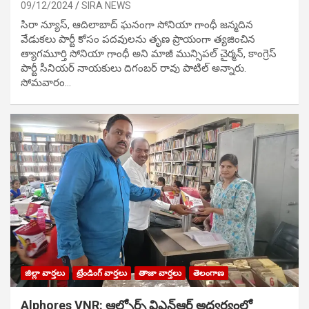
09/12/2024
SIRA NEWS
సిరా న్యూస్, ఆదిలాబాద్ ఘ‌నంగా సోనియా గాంధీ జ‌న్మ‌దిన
వేడుక‌లు పార్టీ కోసం ప‌ద‌వుల‌ను తృణ ప్రాయంగా త్య‌జించిన
త్యాగమూర్తి సోనియా గాంధీ అని మాజీ మున్సిప‌ల్ చైర్మ‌న్, కాంగ్రెస్
పార్టీ సీనియ‌ర్ నాయ‌కులు దిగంబ‌ర్ రావు పాటిల్ అన్నారు.
సోమవారం…
జిల్లా వార్తలు
ట్రేండింగ్ వార్తలు
తాజా వార్తలు
తెలంగాణ
Alphores VNR: ఆల్ఫోర్స్ విఎన్ఆర్ అద్వర్యంలో