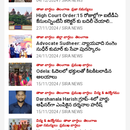
04/12/2024
SIRA NEWS
తాజా వార్తలు
తెలంగాణ
ప్రజా సమస్యలు
High Court Order:15 రోజుల్లోగా ఐటీడీఏ
కేసులన్నింటినీ కలెక్టర్ కు బదిలీ చేయాలి…
27/11/2024
SIRA NEWS
తాజా వార్తలు
జిల్లా వార్తలు
తెలంగాణ
Advocate Sudheer: న్యాయవాది సంగెం
సుధీర్ కుమార్ కు సేవా పురస్కారం
24/11/2024
SIRA NEWS
తాజా వార్తలు
తెలంగాణ
ప్రముఖ వార్తలు
Odela: ఓదెల‌లో భక్తులతో కిటకిటలాడిన
ఆల‌యాలు
15/11/2024
SIRA NEWS
తాజా వార్తలు
తెలంగాణ
ప్రముఖ వార్తలు
విద్య & ఉద్యోగము
Darshanala Harish:గ్రూప్-4లో వార్డు
ఆఫీసర్‌గా ఎంపికైన దర్శనాల హరీష్
15/11/2024
SIRA NEWS
విద్య & ఉద్యోగము
తాజా వార్తలు
తెలంగాణ
ప్రజా సమస్యలు
ప్రముఖ వార్తలు