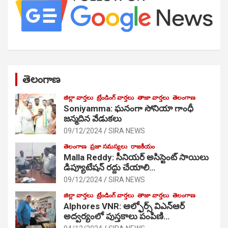
తెలంగాణ
జిల్లా వార్తలు
ట్రేండింగ్ వార్తలు
తాజా వార్తలు
తెలంగాణ
Soniyamma: ఘ‌నంగా సోనియా గాంధీ
జ‌న్మ‌దిన వేడుక‌లు
09/12/2024
SIRA NEWS
తెలంగాణ
ప్రజా సమస్యలు
రాజకీయం
Malla Reddy: సీనియర్ అసిస్టెంట్ సాయిలు
డిప్యూటేషన్ రద్దు చేయాలి…
09/12/2024
SIRA NEWS
జిల్లా వార్తలు
ట్రేండింగ్ వార్తలు
తాజా వార్తలు
తెలంగాణ
Alphores VNR: ఆల్ఫోర్స్ విఎన్ఆర్
అద్వర్యంలో పుస్తకాలు పంపిణి…