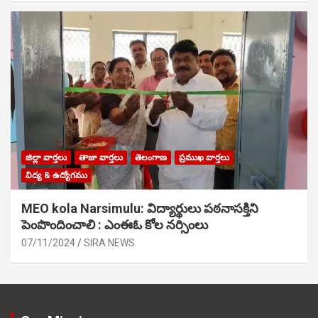
జిల్లా వార్తలు
తాజా వార్తలు
తెలంగాణ
ప్రముఖ వార్తలు
విద్య & ఉద్యోగము
MEO kola Narsimulu: విద్యార్థులు పఠ‌నాసక్తిని
పెంపొందించాలి : ఎంఈఓ కోల నర్సింలు
07/11/2024
SIRA NEWS