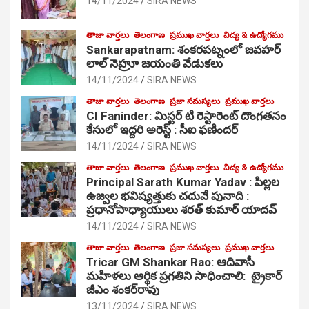
14/11/2024
SIRA NEWS
తాజా వార్తలు
తెలంగాణ
ప్రముఖ వార్తలు
విద్య & ఉద్యోగము
Sankarapatnam: శంకరపట్నంలో జవహర్
లాల్ నెహ్రూ జయంతి వేడుకలు
14/11/2024
SIRA NEWS
తాజా వార్తలు
తెలంగాణ
ప్రజా సమస్యలు
ప్రముఖ వార్తలు
CI Faninder: మిస్టర్ టి రెస్టారెంట్ దొంగతనం
కేసులో ఇద్దరి అరెస్ట్ : సీఐ ఫణిందర్
14/11/2024
SIRA NEWS
తాజా వార్తలు
తెలంగాణ
ప్రముఖ వార్తలు
విద్య & ఉద్యోగము
Principal Sarath Kumar Yadav : పిల్లల
ఉజ్వల భవిష్యత్తుకు చదువే పునాది :
ప్రధానోపాధ్యాయులు శరత్ కుమార్ యాదవ్
14/11/2024
SIRA NEWS
తాజా వార్తలు
తెలంగాణ
ప్రజా సమస్యలు
ప్రముఖ వార్తలు
Tricar GM Shankar Rao: ఆదివాసీ
మహిళలు ఆర్థిక ప్రగతిని సాధించాలి: ట్రైకార్
జీఎం శంకర్‌రావు
13/11/2024
SIRA NEWS