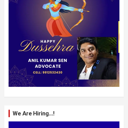
We Are Hiring…!