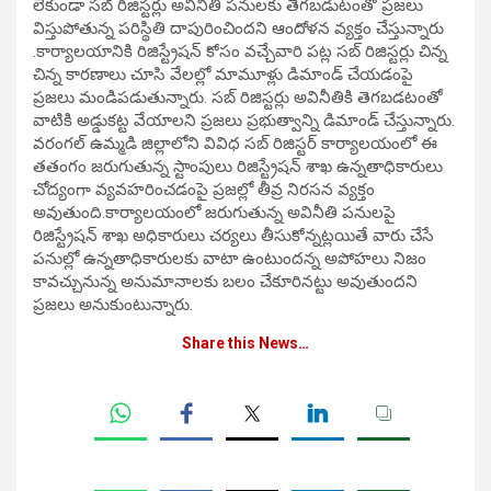
లేకుండా సబ్ రిజిస్టర్లు అవినీతి పనులకు తెగబడుటంతో ప్రజలు
విస్తుపోతున్న పరిస్థితి దాపురించిందని ఆందోళన వ్యక్తం చేస్తున్నారు
.కార్యాలయానికి రిజిస్ట్రేషన్ కోసం వచ్చేవారి పట్ల సబ్ రిజిస్టర్లు చిన్న
చిన్న కారణాలు చూసి వేలల్లో మామూళ్లు డిమాండ్ చేయడంపై
ప్రజలు మండిపడుతున్నారు. సబ్ రిజిస్టర్లు అవినీతికి తెగబడటంతో
వాటికి అడ్డుకట్ట వేయాలని ప్రజలు ప్రభుత్వాన్ని డిమాండ్ చేస్తున్నారు.
వరంగల్ ఉమ్మడి జిల్లాలోని వివిధ సబ్ రిజిస్టర్ కార్యాలయంలో ఈ
తతంగం జరుగుతున్న స్టాంపులు రిజిస్ట్రేషన్ శాఖ ఉన్నతాధికారులు
చోద్యంగా వ్యవహరించడంపై ప్రజల్లో తీవ్ర నిరసన వ్యక్తం
అవుతుంది.కార్యాలయంలో జరుగుతున్న అవినీతి పనులపై
రిజిస్ట్రేషన్ శాఖ అధికారులు చర్యలు తీసుకోన్నట్లయితే వారు చేసే
పనుల్లో ఉన్నతాధికారులకు వాటా ఉంటుందన్న అపోహలు నిజం
కావచ్చునున్న అనుమానాలకు బలం చేకూరినట్టు అవుతుందని
ప్రజలు అనుకుంటున్నారు.
Share this News…