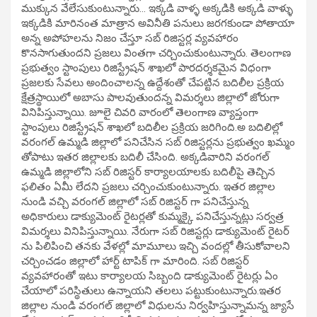
ముక్కున వేలేసుకుంటున్నారు… ఇక్కడి వాళ్ళ అక్కడికి అక్కడి వాళ్ళు
ఇక్కడికి మారినంత మాత్రాన అవినీతి పనులు జరగకుండా పోతాయా
అన్న అపోహలను నిజం చేస్తూ సబ్ రిజిస్టర్ల వ్యవహారం
కొనసాగుతుందని ప్రజలు వింతగా చర్చించుకుంటున్నారు. తెలంగాణ
ప్రభుత్వం స్టాంపులు రిజిస్ట్రేషన్ శాఖలో పారదర్శకమైన విధంగా
ప్రజలకు సేవలు అందించాలన్న ఉద్దేశంతో చేపట్టిన బదిలీల ప్రక్రియ
క్షేత్రస్థాయిలో అబాసు పాలవుతుందన్న విమర్శలు జిల్లాలో జోరుగా
వినిపిస్తున్నాయి. జూలై చివరి వారంలో తెలంగాణ వ్యాప్తంగా
స్టాంపులు రిజిస్ట్రేషన్ శాఖలో బదిలీల ప్రక్రియ జరిగింది.అ బదిలిల్లో
వరంగల్ ఉమ్మడి జిల్లాలో పనిచేసిన సబ్ రిజిస్టర్లను ప్రభుత్వం ఖమ్మం
తోపాటు ఇతర జిల్లాలకు బదిలీ చేసింది. అక్కడివారిని వరంగల్
ఉమ్మడి జిల్లాలోని సబ్ రిజిస్టర్ కార్యాలయాలకు బదిలీపై తెచ్చిన
ఫలితం ఏమీ లేదని ప్రజలు చర్చించుకుంటున్నారు. ఇతర జిల్లాల
నుండి వచ్చి వరంగల్ జిల్లాలో సబ్ రిజిస్టర్ గా పనిచేస్తున్న
అధికారులు డాక్యుమెంట్ రైటర్లతో కుమ్మక్కై పనిచేస్తున్నట్లు సర్వత్ర
విమర్శలు వినిపిస్తున్నాయి. నేరుగా సబ్ రిజిస్టర్లు డాక్యుమెంట్ రైటర్
ను పిలిపించి తనకు వేళల్లో మామూలు ఇచ్చి వందల్లో తీసుకోవాలని
చర్చించడం జిల్లాలో హార్ట్ టాపిక్ గా మారింది. సబ్ రిజిస్టర్
వ్యవహారంతో ఇటు కార్యాలయ సిబ్బంది డాక్యుమెంట్ రైటర్లు ఏం
చేయాలో పరిస్థితులు ఉన్నాయని తలలు పట్టుకుంటున్నారు.ఇతర
జిల్లాల నుండి వరంగల్ జిల్లాలో విధులను నిర్వహిస్తున్నామన్న జ్యాసే