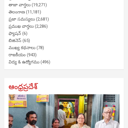
తాజా వార్తలు
(19,271)
తెలంగాణ
(11,181)
ప్రజా సమస్యలు
(2,681)
ప్రముఖ వార్తలు
(2,286)
ఫ్యాషన్
(6)
బిజినెస్
(65)
ముఖ్య కథనాలు
(78)
రాజకీయం
(943)
విద్య & ఉద్యోగము
(496)
ఆంధ్రప్రదేశ్