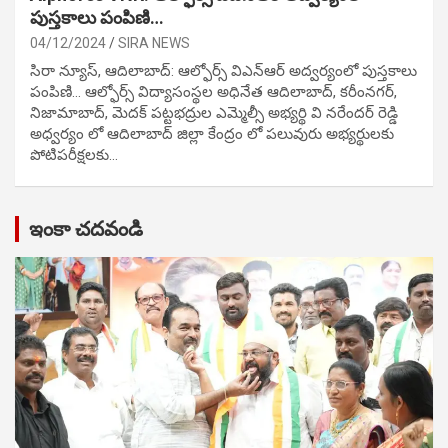
పుస్తకాలు పంపిణి…
04/12/2024
SIRA NEWS
సిరా న్యూస్, ఆదిలాబాద్: ఆల్ఫోర్స్ విఎన్ఆర్ అద్వర్యంలో పుస్తకాలు
పంపిణి… ఆల్ఫోర్స్ విద్యాసంస్థల అధినేత ఆదిలాబాద్, కరీంనగర్,
నిజామాబాద్, మెదక్ పట్టభద్రుల ఎమ్మెల్సీ అభ్యర్థి వి నరేందర్ రెడ్డి
అధ్వర్యం లో ఆదిలాబాద్ జిల్లా కేంద్రం లో పలువురు అభ్యర్థులకు
పోటిప‌రీక్ష‌ల‌కు…
ఇంకా చదవండి