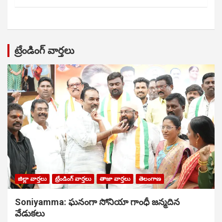
ట్రేండింగ్ వార్తలు
జిల్లా వార్తలు
ట్రేండింగ్ వార్తలు
తాజా వార్తలు
తెలంగాణ
Soniyamma: ఘ‌నంగా సోనియా గాంధీ జ‌న్మ‌దిన
వేడుక‌లు