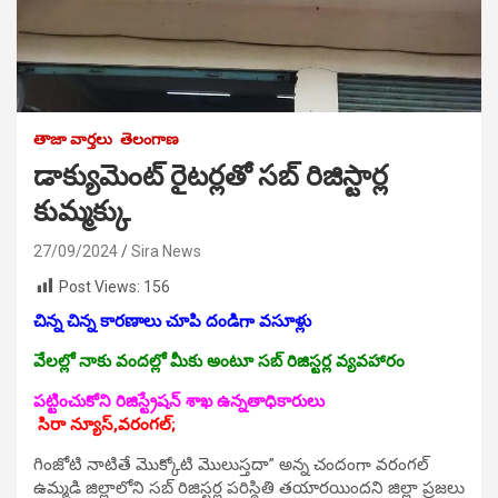
తాజా వార్తలు
తెలంగాణ
డాక్యుమెంట్ రైటర్లతో సబ్ రిజిస్టార్ల
కుమ్మక్కు
27/09/2024
Sira News
Post Views:
156
చిన్న చిన్న కారణాలు చూపి దండిగా వసూళ్లు
వేలల్లో నాకు వందల్లో మీకు అంటూ సబ్ రిజిస్టర్ల వ్యవహారం
పట్టించుకోని రిజిస్ట్రేషన్ శాఖ ఉన్నతాధికారులు
సిరా న్యూస్,వరంగల్;
గింజోటి నాటితే మొక్కోటి మొలుస్తదా” అన్న చందంగా వరంగల్
ఉమ్మడి జిల్లాలోని సబ్ రిజిస్టర్ల పరిస్థితి తయారయిందని జిల్లా ప్రజలు