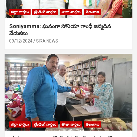
జిల్లా వార్తలు
ట్రేండింగ్ వార్తలు
తాజా వార్తలు
తెలంగాణ
Soniyamma: ఘ‌నంగా సోనియా గాంధీ జ‌న్మ‌దిన
వేడుక‌లు
09/12/2024
SIRA NEWS
జిల్లా వార్తలు
ట్రేండింగ్ వార్తలు
తాజా వార్తలు
తెలంగాణ