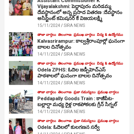
Assistant Commissioner K
Vijayalakshmi: పెద్దాపురం మరిడమ్మ
దేవస్థానంలో అన్న ప్రసాద వితరణ :దేవస్థానం
అసిస్టెంట్ కమిషనర్ కే విజయలక్ష్మి
15/11/2024
SIRA NEWS
తాజా వార్తలు
తెలంగాణ
ప్రముఖ వార్తలు
విద్య & ఉద్యోగము
Kalvasrirampur: కాల్వశ్రీరాంపూర్లో ఘనంగా
బాలల దినోత్సవం
14/11/2024
SIRA NEWS
తాజా వార్తలు
తెలంగాణ
ప్రముఖ వార్తలు
విద్య & ఉద్యోగము
Odela ZPHS: ఓదెల జ‌డ్పీహెచ్ఎస్
పాఠ‌శాల‌లో ఘనంగా బాలల దినోత్సవం
14/11/2024
SIRA NEWS
తాజా వార్తలు
తెలంగాణ
ప్రజా సమస్యలు
ప్రముఖ వార్తలు
Peddapally Goods Train : కాజీపేట-
బల్లార్షా మధ్య రైళ్ల రాకపోకలకు గ్రీన్ సిగ్నల్
14/11/2024
SIRA NEWS
తాజా వార్తలు
తెలంగాణ
ప్రజా సమస్యలు
ప్రముఖ వార్తలు
Odela: ఓదెలలో కులగణన సర్వే