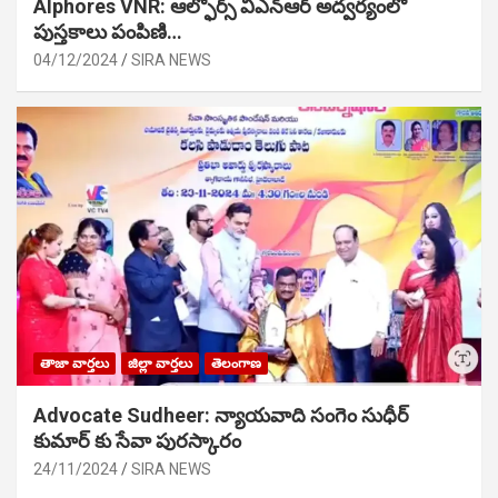
Alphores VNR: ఆల్ఫోర్స్ విఎన్ఆర్ అద్వర్యంలో
పుస్తకాలు పంపిణి…
04/12/2024
SIRA NEWS
తాజా వార్తలు
జిల్లా వార్తలు
తెలంగాణ
Advocate Sudheer: న్యాయవాది సంగెం సుధీర్
కుమార్ కు సేవా పురస్కారం
24/11/2024
SIRA NEWS