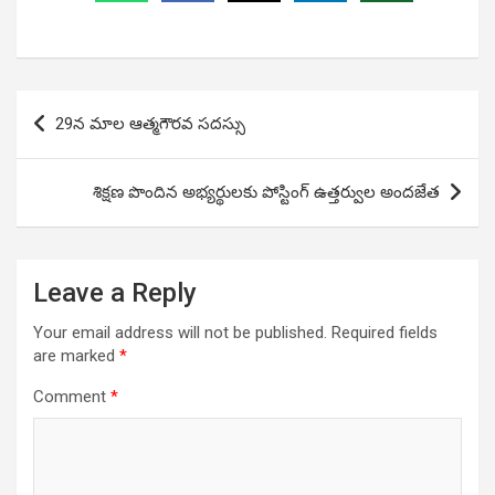
Post
29న మాల ఆత్మగౌరవ సదస్సు
navigation
శిక్షణ పొందిన అభ్యర్థులకు పోస్టింగ్ ఉత్తర్వుల అందజేత
Leave a Reply
Your email address will not be published.
Required fields
are marked
*
Comment
*