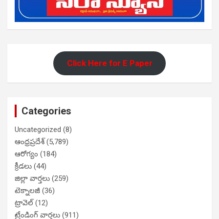
Click Here for E Paper
Categories
Uncategorized
(8)
ఆంధ్రప్రదేశ్
(5,789)
ఆరోగ్యం
(184)
క్రీడలు
(44)
జిల్లా వార్తలు
(259)
టెక్నాలజీ
(36)
ట్రావెల్
(12)
ట్రేండింగ్ వార్తలు
(911)