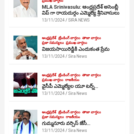
ప్రముఖ వార్తలు
MLA Srinivasulu: ఆంధ్రప్రదేశ్ అసెంబ్లీ
విప్ గా రాయదుర్గం ఎమ్మెల్యే శ్రీనివాసులు
13/11/2024
SIRA NEWS
ఆంధ్రప్రదేశ్
ట్రేండింగ్ వార్తలు
తాజా వార్తలు
ప్రజా సమస్యలు
ప్రముఖ వార్తలు
విజయసాయిరెడ్డికి ఎందుకంత ప్రేమ
13/11/2024
Sira News
ఆంధ్రప్రదేశ్
ట్రేండింగ్ వార్తలు
తాజా వార్తలు
ప్రముఖ వార్తలు
రాజకీయం
వైసీపీ ఎమ్మెల్యేల యూ టర్న్…
13/11/2024
Sira News
ఆంధ్రప్రదేశ్
ట్రేండింగ్ వార్తలు
తాజా వార్తలు
ప్రజా సమస్యలు
రాజకీయం
గుమ్మనూరు వర్సెస్ జేసీ…
13/11/2024
Sira News