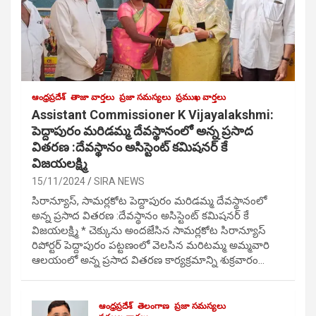
ఆంధ్రప్రదేశ్
తాజా వార్తలు
ప్రజా సమస్యలు
ప్రముఖ వార్తలు
Assistant Commissioner K Vijayalakshmi:
పెద్దాపురం మరిడమ్మ దేవస్థానంలో అన్న ప్రసాద
వితరణ :దేవస్థానం అసిస్టెంట్ కమిషనర్ కే
విజయలక్ష్మి
15/11/2024
SIRA NEWS
సిరాన్యూస్, సామర్లకోట పెద్దాపురం మరిడమ్మ దేవస్థానంలో
అన్న ప్రసాద వితరణ :దేవస్థానం అసిస్టెంట్ కమిషనర్ కే
విజయలక్ష్మి * చెక్కును అందజేసిన సామర్లకోట సిరాన్యూస్
రిపోర్టర్ పెద్దాపురం పట్టణంలో వెలసిన మరిటమ్మ అమ్మవారి
ఆలయంలో అన్న ప్రసాద వితరణ కార్యక్రమాన్ని శుక్రవారం…
ఆంధ్రప్రదేశ్
తెలంగాణ
ప్రజా సమస్యలు