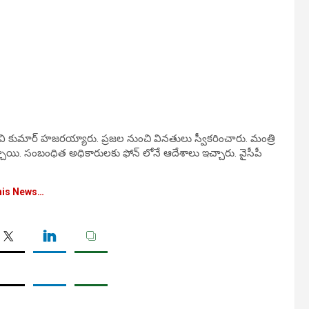
టి రవి కుమార్ హజరయ్యారు. ప్రజల నుంచి వినతులు స్వీకరించారు. మంత్రి
్చాయి. సంబంధిత అధికారులకు ఫోన్ లోనే ఆదేశాలు ఇచ్చారు. వైసీపీ
his News…