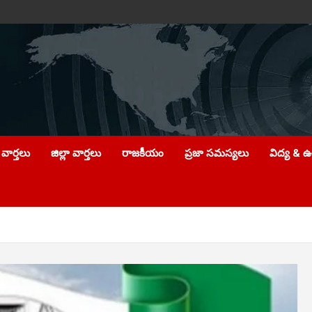
వార్తలు
జిల్లా వార్తలు
రాజకీయం
ప్రజా సమస్యలు
విద్య & 