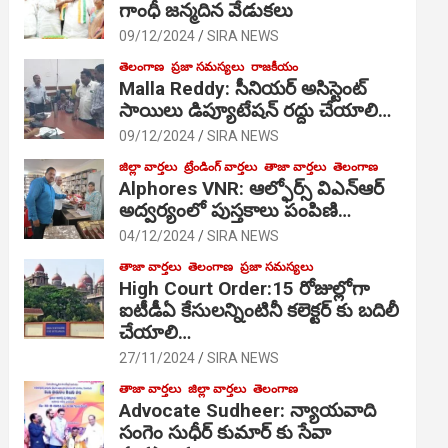
గాంధీ జ‌న్మ‌దిన వేడుక‌లు
09/12/2024
SIRA NEWS
తెలంగాణ
ప్రజా సమస్యలు
రాజకీయం
Malla Reddy: సీనియర్ అసిస్టెంట్
సాయిలు డిప్యూటేషన్ రద్దు చేయాలి…
09/12/2024
SIRA NEWS
జిల్లా వార్తలు
ట్రేండింగ్ వార్తలు
తాజా వార్తలు
తెలంగాణ
Alphores VNR: ఆల్ఫోర్స్ విఎన్ఆర్
అద్వర్యంలో పుస్తకాలు పంపిణి…
04/12/2024
SIRA NEWS
తాజా వార్తలు
తెలంగాణ
ప్రజా సమస్యలు
High Court Order:15 రోజుల్లోగా
ఐటీడీఏ కేసులన్నింటినీ కలెక్టర్ కు బదిలీ
చేయాలి…
27/11/2024
SIRA NEWS
తాజా వార్తలు
జిల్లా వార్తలు
తెలంగాణ
Advocate Sudheer: న్యాయవాది
సంగెం సుధీర్ కుమార్ కు సేవా