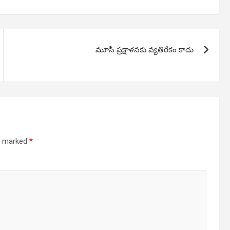
మూసీ ప్రక్షాళనకు వ్యతిరేకం కాదు
re marked
*