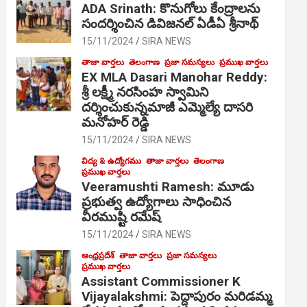
ADA Srinath: కొనుగోలు కేంద్రాల‌ను
సంద‌ర్శించిన డివిజనల్ ఏడీఏ శ్రీనాథ్
15/11/2024
SIRA NEWS
తాజా వార్తలు
తెలంగాణ
ప్రజా సమస్యలు
ప్రముఖ వార్తలు
EX MLA Dasari Manohar Reddy:
శ్రీ లక్ష్మీ నరసింహ స్వామిని
దర్శించుకున్నమాజీ ఎమ్మెల్యే దాసరి
మనోహర్ రెడ్డి
15/11/2024
SIRA NEWS
విద్య & ఉద్యోగము
తాజా వార్తలు
తెలంగాణ
ప్రముఖ వార్తలు
Veeramushti Ramesh: మూడు
ప్రభుత్వ ఉద్యోగాలు సాధించిన
వీరముష్టి రమేష్
15/11/2024
SIRA NEWS
ఆంధ్రప్రదేశ్
తాజా వార్తలు
ప్రజా సమస్యలు
ప్రముఖ వార్తలు
Assistant Commissioner K
Vijayalakshmi: పెద్దాపురం మరిడమ్మ