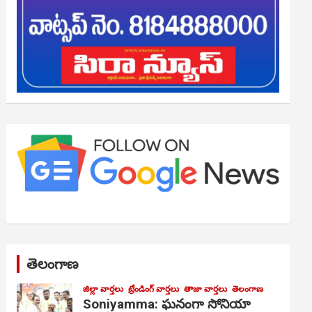
తెలంగాణ
జిల్లా వార్తలు
ట్రేండింగ్ వార్తలు
తాజా వార్తలు
తెలంగాణ
Soniyamma: ఘ‌నంగా సోనియా