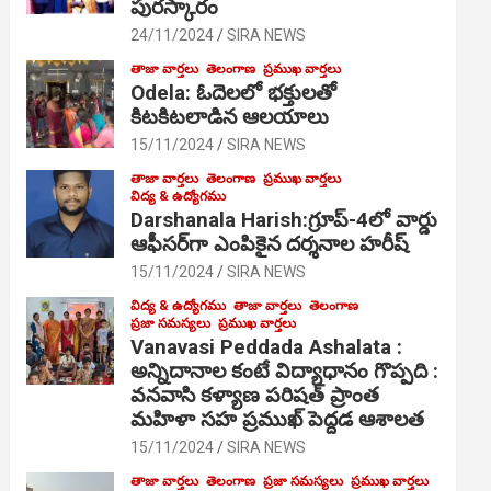
పురస్కారం
24/11/2024
SIRA NEWS
తాజా వార్తలు
తెలంగాణ
ప్రముఖ వార్తలు
Odela: ఓదెల‌లో భక్తులతో
కిటకిటలాడిన ఆల‌యాలు
15/11/2024
SIRA NEWS
తాజా వార్తలు
తెలంగాణ
ప్రముఖ వార్తలు
విద్య & ఉద్యోగము
Darshanala Harish:గ్రూప్-4లో వార్డు
ఆఫీసర్‌గా ఎంపికైన దర్శనాల హరీష్
15/11/2024
SIRA NEWS
విద్య & ఉద్యోగము
తాజా వార్తలు
తెలంగాణ
ప్రజా సమస్యలు
ప్రముఖ వార్తలు
Vanavasi Peddada Ashalata :
అన్నిదానాల కంటే విద్యాధానం గొప్పది :
వనవాసి కళ్యాణ పరిషత్ ప్రాంత
మహిళా సహ ప్రముఖ్ పెద్దడ ఆశాలత
15/11/2024
SIRA NEWS
తాజా వార్తలు
తెలంగాణ
ప్రజా సమస్యలు
ప్రముఖ వార్తలు