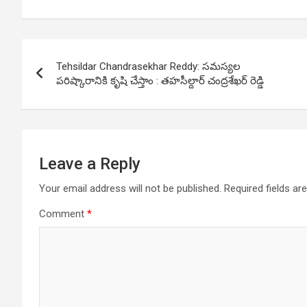
Post
Tehsildar Chandrasekhar Reddy: స‌మ‌స్య‌ల
navigation
ప‌రిష్కారానికి కృషి చేస్తాం : తహసీల్దార్ చంద్రశేఖర్ రెడ్డి
Leave a Reply
Your email address will not be published.
Required fields a
Comment
*