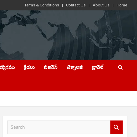
Terms & Conditions
Contact Us
About Us
Home
ఉద్యోగము
క్రీడలు
బిజినెస్
టెక్నాలజీ
ట్రావెల్
S
e
a