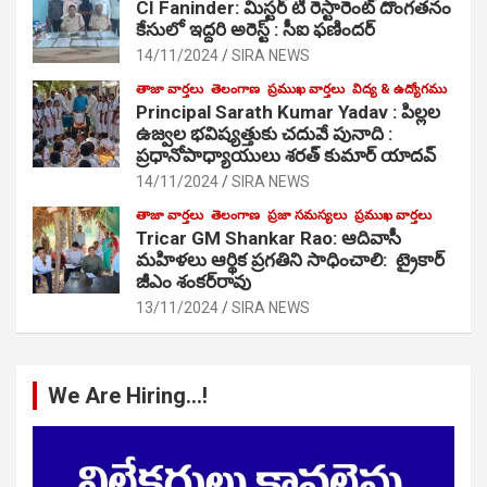
CI Faninder: మిస్టర్ టి రెస్టారెంట్ దొంగతనం
కేసులో ఇద్దరి అరెస్ట్ : సీఐ ఫణిందర్
14/11/2024
SIRA NEWS
తాజా వార్తలు
తెలంగాణ
ప్రముఖ వార్తలు
విద్య & ఉద్యోగము
Principal Sarath Kumar Yadav : పిల్లల
ఉజ్వల భవిష్యత్తుకు చదువే పునాది :
ప్రధానోపాధ్యాయులు శరత్ కుమార్ యాదవ్
14/11/2024
SIRA NEWS
తాజా వార్తలు
తెలంగాణ
ప్రజా సమస్యలు
ప్రముఖ వార్తలు
Tricar GM Shankar Rao: ఆదివాసీ
మహిళలు ఆర్థిక ప్రగతిని సాధించాలి: ట్రైకార్
జీఎం శంకర్‌రావు
13/11/2024
SIRA NEWS
We Are Hiring…!