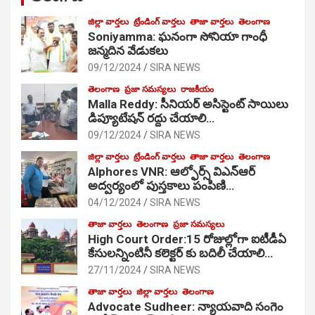
జిల్లా వార్తలు
ట్రేండింగ్ వార్తలు
తాజా వార్తలు
తెలంగాణ
Soniyamma: ఘ‌నంగా సోనియా గాంధీ
జ‌న్మ‌దిన వేడుక‌లు
09/12/2024
SIRA NEWS
తెలంగాణ
ప్రజా సమస్యలు
రాజకీయం
Malla Reddy: సీనియర్ అసిస్టెంట్ సాయిలు
డిప్యూటేషన్ రద్దు చేయాలి…
09/12/2024
SIRA NEWS
జిల్లా వార్తలు
ట్రేండింగ్ వార్తలు
తాజా వార్తలు
తెలంగాణ
Alphores VNR: ఆల్ఫోర్స్ విఎన్ఆర్
అద్వర్యంలో పుస్తకాలు పంపిణి…
04/12/2024
SIRA NEWS
తాజా వార్తలు
తెలంగాణ
ప్రజా సమస్యలు
High Court Order:15 రోజుల్లోగా ఐటీడీఏ
కేసులన్నింటినీ కలెక్టర్ కు బదిలీ చేయాలి…
27/11/2024
SIRA NEWS
తాజా వార్తలు
జిల్లా వార్తలు
తెలంగాణ
Advocate Sudheer: న్యాయవాది సంగెం