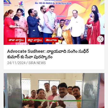
తాజా వార్తలు
జిల్లా వార్తలు
తెలంగాణ
Advocate Sudheer: న్యాయవాది సంగెం సుధీర్
కుమార్ కు సేవా పురస్కారం
24/11/2024
SIRA NEWS