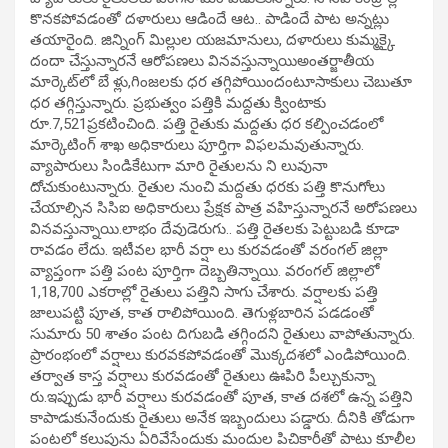
కొనకపోవడంతో దళారులు ఆడిందే ఆట.. పాడిందే పాట అన్నట్లు
తయారైంది. జిన్నింగ్ మిల్లుల యజమానులు, దళారులు కుమ్మక్కై
దందా చేస్తున్నారనే ఆరోపణలు వినవస్తున్నాయిఅంతర్జాతీయ
మార్కెట్‌లో బే ళ్లు,గింజలకు ధర తగ్గిపోయిందంటూసాకులు చెబుతూ
ధర తగ్గిస్తున్నారు. ప్రభుత్వం పత్తికి మద్దతు క్వింటాకు
రూ.7,521ప్రకటించింది. పత్తి రైతుకు మద్దతు ధర కల్పించడంలో
మార్కెటింగ్ శాఖ అధికారులు పూర్తిగా విఫలమవుతున్నారు.
వ్యాపారులు సిండికేటుగా మారి రైతులను ని లువునా
దోచుకుంటున్నారు. రైతుల నుంచి మద్దతు ధరకు పత్తి కొనుగోలు
చేయాల్సిన సిసిఐ అధికారులు ప్రేక్షక పాత్ర వహిస్తున్నారనే అరోపణలు
వినవస్తున్నాయి.లాభం దేవుడెరుగు.. పత్తి రైతలకు పెట్టుబడి కూడా
రావడం లేదు. ఇటీవల భారీ వర్షా లు కురవడంతో వరంగల్ జిల్లా
వ్యాప్తంగా పత్తి పంట పూర్తిగా దెబ్బతిన్నాయి. వరంగల్ జిల్లాలో
1,18,700 ఎకరాల్లో రైతులు పత్తిని సాగు చేశారు. వర్షాలకు పత్తి
జాలుపట్టి పూత, కాత రాలిపోయింది. తెగుళ్లబారిన పడడంతో
సుమారు 50 శాతం పంట దిగుబడి తగ్గిందని రైతులు వాపోతున్నారు.
ప్రారంభంలో వర్షాలు కురవకపోవడంతో మొక్కదశలో ఎండిపోయింది.
తర్వాత కాస్త వర్షాలు కురవడంతో రైతులు ఊపిరి పీల్చుకున్నా
రు.ఇప్పుడు భారీ వర్షాలు కురవడంతో పూత, కాత దశలో ఉన్న పత్తిని
కాపాడుకునేందుకు రైతులు అనేక ఇబ్బందులు పడ్డారు. దీనికి తోడుగా
పంటలో కలుపును ఏరివేసేందుకు మందుల పిచికారీతో పాటు కూలీల