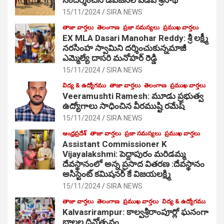
15/11/2024
SIRA NEWS
తాజా వార్తలు
తెలంగాణ
ప్రజా సమస్యలు
ప్రముఖ వార్తలు
EX MLA Dasari Manohar Reddy: శ్రీ లక్ష్మీ
నరసింహ స్వామిని దర్శించుకున్నమాజీ
ఎమ్మెల్యే దాసరి మనోహర్ రెడ్డి
15/11/2024
SIRA NEWS
విద్య & ఉద్యోగము
తాజా వార్తలు
తెలంగాణ
ప్రముఖ వార్తలు
Veeramushti Ramesh: మూడు ప్రభుత్వ
ఉద్యోగాలు సాధించిన వీరముష్టి రమేష్
15/11/2024
SIRA NEWS
ఆంధ్రప్రదేశ్
తాజా వార్తలు
ప్రజా సమస్యలు
ప్రముఖ వార్తలు
Assistant Commissioner K
Vijayalakshmi: పెద్దాపురం మరిడమ్మ
దేవస్థానంలో అన్న ప్రసాద వితరణ :దేవస్థానం
అసిస్టెంట్ కమిషనర్ కే విజయలక్ష్మి
15/11/2024
SIRA NEWS
తాజా వార్తలు
తెలంగాణ
ప్రముఖ వార్తలు
విద్య & ఉద్యోగము
Kalvasrirampur: కాల్వశ్రీరాంపూర్లో ఘనంగా
బాలల దినోత్సవం