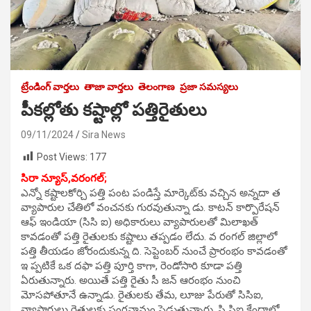
ట్రేండింగ్ వార్తలు
తాజా వార్తలు
తెలంగాణ
ప్రజా సమస్యలు
పీకల్లోతు కష్టాల్లో పత్తిరైతులు
09/11/2024
Sira News
Post Views:
177
సిరా న్యూస్,వరంగల్;
ఎన్నో కష్టాలకోర్చి పత్తి పంట పండిస్తే మార్కెట్‌కు వచ్చిన అన్నదా త
వ్యాపారుల చేతిలో వంచనకు గురవుతున్నా డు. కాటన్ కార్పొరేషన్
ఆఫ్ ఇండియా (సిసి ఐ) అధికారులు వ్యాపారులతో మిలాఖత్
కావడంతో పత్తి రైతులకు కష్టాలు తప్పడం లేదు. వ రంగల్ జిల్లాలో
పత్తి తీయడం జోరందుకున్న ది. సెప్టెంబర్ నుంచే ప్రారంభం కావడంతో
ఇ ప్పటికే ఒక దఫా పత్తి పూర్తి కాగా, రెండోసారి కూడా పత్తి
ఏరుతున్నారు. అయితే పత్తి రైతు సీ జన్ ఆరంభం నుంచి
మోసపోతూనే ఉన్నాడు. రైతులకు తేమ, లూజు పేరుతో సిసిఐ,
వ్యాపారులు రైతులకు పంగనామం పెడుతున్నారు. సి సిఐ కేంద్రాల్లో