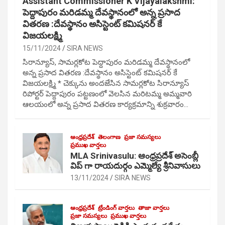
Assistant Commissioner K Vijayalakshmi:
పెద్దాపురం మరిడమ్మ దేవస్థానంలో అన్న ప్రసాద
వితరణ :దేవస్థానం అసిస్టెంట్ కమిషనర్ కే
విజయలక్ష్మి
15/11/2024
SIRA NEWS
సిరాన్యూస్, సామర్లకోట పెద్దాపురం మరిడమ్మ దేవస్థానంలో
అన్న ప్రసాద వితరణ :దేవస్థానం అసిస్టెంట్ కమిషనర్ కే
విజయలక్ష్మి * చెక్కును అందజేసిన సామర్లకోట సిరాన్యూస్
రిపోర్టర్ పెద్దాపురం పట్టణంలో వెలసిన మరిటమ్మ అమ్మవారి
ఆలయంలో అన్న ప్రసాద వితరణ కార్యక్రమాన్ని శుక్రవారం…
ఆంధ్రప్రదేశ్
తెలంగాణ
ప్రజా సమస్యలు
ప్రముఖ వార్తలు
MLA Srinivasulu: ఆంధ్రప్రదేశ్ అసెంబ్లీ
విప్ గా రాయదుర్గం ఎమ్మెల్యే శ్రీనివాసులు
13/11/2024
SIRA NEWS
ఆంధ్రప్రదేశ్
ట్రేండింగ్ వార్తలు
తాజా వార్తలు
ప్రజా సమస్యలు
ప్రముఖ వార్తలు