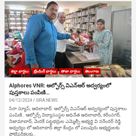
జిల్లా వార్తలు
ట్రేండింగ్ వార్తలు
తాజా వార్తలు
తెలంగాణ
Alphores VNR: ఆల్ఫోర్స్ విఎన్ఆర్ అద్వర్యంలో
పుస్తకాలు పంపిణి…
04/12/2024
SIRA NEWS
సిరా న్యూస్, ఆదిలాబాద్: ఆల్ఫోర్స్ విఎన్ఆర్ అద్వర్యంలో పుస్తకాలు
పంపిణి… ఆల్ఫోర్స్ విద్యాసంస్థల అధినేత ఆదిలాబాద్, కరీంనగర్,
నిజామాబాద్, మెదక్ పట్టభద్రుల ఎమ్మెల్సీ అభ్యర్థి వి నరేందర్ రెడ్డి
అధ్వర్యం లో ఆదిలాబాద్ జిల్లా కేంద్రం లో పలువురు అభ్యర్థులకు
పోటిప‌రీక్ష‌ల‌కు…