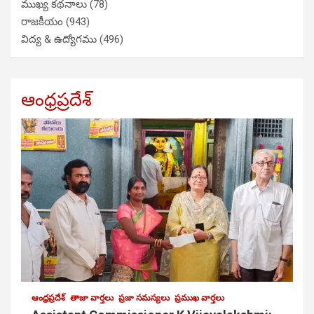
ముఖ్య కథనాలు
(78)
రాజకీయం
(943)
విద్య & ఉద్యోగము
(496)
ఆంధ్రప్రదేశ్
ఆంధ్రప్రదేశ్
తాజా వార్తలు
ప్రజా సమస్యలు
ప్రముఖ వార్తలు