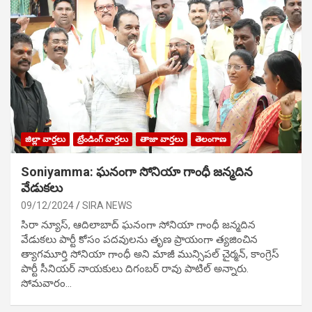
జిల్లా వార్తలు
ట్రేండింగ్ వార్తలు
తాజా వార్తలు
తెలంగాణ
Soniyamma: ఘ‌నంగా సోనియా గాంధీ జ‌న్మ‌దిన
వేడుక‌లు
09/12/2024
SIRA NEWS
సిరా న్యూస్, ఆదిలాబాద్ ఘ‌నంగా సోనియా గాంధీ జ‌న్మ‌దిన
వేడుక‌లు పార్టీ కోసం ప‌ద‌వుల‌ను తృణ ప్రాయంగా త్య‌జించిన
త్యాగమూర్తి సోనియా గాంధీ అని మాజీ మున్సిప‌ల్ చైర్మ‌న్, కాంగ్రెస్
పార్టీ సీనియ‌ర్ నాయ‌కులు దిగంబ‌ర్ రావు పాటిల్ అన్నారు.
సోమవారం…