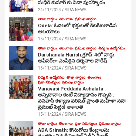
సుధీర్ కుమార్ కు సేవా పురస్కారం
24/11/2024
SIRA NEWS
తాజా వార్తలు
తెలంగాణ
ప్రముఖ వార్తలు
Odela: ఓదెల‌లో భక్తులతో కిటకిటలాడిన
ఆల‌యాలు
15/11/2024
SIRA NEWS
తాజా వార్తలు
తెలంగాణ
ప్రముఖ వార్తలు
విద్య & ఉద్యోగము
Darshanala Harish:గ్రూప్-4లో వార్డు
ఆఫీసర్‌గా ఎంపికైన దర్శనాల హరీష్
15/11/2024
SIRA NEWS
విద్య & ఉద్యోగము
తాజా వార్తలు
తెలంగాణ
ప్రజా సమస్యలు
ప్రముఖ వార్తలు
Vanavasi Peddada Ashalata :
అన్నిదానాల కంటే విద్యాధానం గొప్పది :
వనవాసి కళ్యాణ పరిషత్ ప్రాంత మహిళా సహ
ప్రముఖ్ పెద్దడ ఆశాలత
15/11/2024
SIRA NEWS
తాజా వార్తలు
తెలంగాణ
ప్రజా సమస్యలు
ప్రముఖ వార్తలు
ADA Srinath: కొనుగోలు కేంద్రాల‌ను
సంద‌ర్శించిన డివిజనల్ ఏడీఏ శ్రీనాథ్