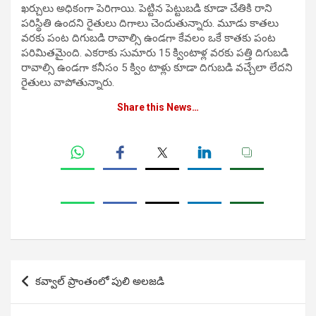
ఖర్చులు అధికంగా పెరిగాయి. పెట్టిన పెట్టుబడి కూడా చేతికి రాని
పరిస్థితి ఉందని రైతులు దిగాలు చెందుతున్నారు. మూడు కాతలు
వరకు పంట దిగుబడి రావాల్సి ఉండగా కేవలం ఒకే కాతకు పంట
పరిమితమైంది. ఎకరాకు సుమారు 15 క్వింటాళ్ల వరకు పత్తి దిగుబడి
రావాల్సి ఉండగా కనీసం 5 క్విం టాళ్లు కూడా దిగుబడి వచ్చేలా లేదని
రైతులు వాపోతున్నారు.
Share this News…
Post
కవ్వాల్ ప్రాంతంలో పులి అలజడి
navigation