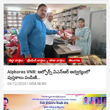
జిల్లా వార్తలు
ట్రేండింగ్ వార్తలు
తాజా వార్తలు
తెలంగాణ
Alphores VNR: ఆల్ఫోర్స్ విఎన్ఆర్ అద్వర్యంలో
పుస్తకాలు పంపిణి…
04/12/2024
SIRA NEWS