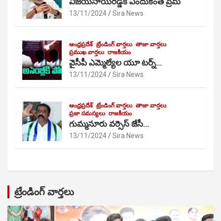
విజయసాయిరెడ్డికి ఎందుకంత ప్రేమ
13/11/2024
Sira News
ఆంధ్రప్రదేశ్
ట్రేండింగ్ వార్తలు
తాజా వార్తలు
ప్రముఖ వార్తలు
రాజకీయం
వైసీపీ ఎమ్మెల్యేల యూ టర్న్…
13/11/2024
Sira News
ఆంధ్రప్రదేశ్
ట్రేండింగ్ వార్తలు
తాజా వార్తలు
ప్రజా సమస్యలు
రాజకీయం
గుమ్మనూరు వర్సెస్ జేసీ…
13/11/2024
Sira News
ట్రేండింగ్ వార్తలు