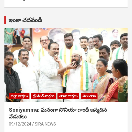
ఇంకా చదవండి
జిల్లా వార్తలు
ట్రేండింగ్ వార్తలు
తాజా వార్తలు
తెలంగాణ
Soniyamma: ఘ‌నంగా సోనియా గాంధీ జ‌న్మ‌దిన
వేడుక‌లు
09/12/2024
SIRA NEWS