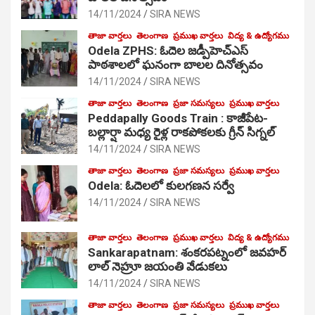
14/11/2024
SIRA NEWS
తాజా వార్తలు
తెలంగాణ
ప్రముఖ వార్తలు
విద్య & ఉద్యోగము
Odela ZPHS: ఓదెల జ‌డ్పీహెచ్ఎస్
పాఠ‌శాల‌లో ఘనంగా బాలల దినోత్సవం
14/11/2024
SIRA NEWS
తాజా వార్తలు
తెలంగాణ
ప్రజా సమస్యలు
ప్రముఖ వార్తలు
Peddapally Goods Train : కాజీపేట-
బల్లార్షా మధ్య రైళ్ల రాకపోకలకు గ్రీన్ సిగ్నల్
14/11/2024
SIRA NEWS
తాజా వార్తలు
తెలంగాణ
ప్రజా సమస్యలు
ప్రముఖ వార్తలు
Odela: ఓదెలలో కులగణన సర్వే
14/11/2024
SIRA NEWS
తాజా వార్తలు
తెలంగాణ
ప్రముఖ వార్తలు
విద్య & ఉద్యోగము
Sankarapatnam: శంకరపట్నంలో జవహర్
లాల్ నెహ్రూ జయంతి వేడుకలు
14/11/2024
SIRA NEWS
తాజా వార్తలు
తెలంగాణ
ప్రజా సమస్యలు
ప్రముఖ వార్తలు