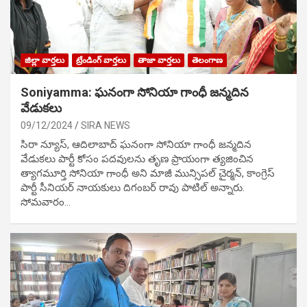
జిల్లా వార్తలు
ట్రేండింగ్ వార్తలు
తాజా వార్తలు
తెలంగాణ
Soniyamma: ఘ‌నంగా సోనియా గాంధీ జ‌న్మ‌దిన
వేడుక‌లు
09/12/2024
SIRA NEWS
సిరా న్యూస్, ఆదిలాబాద్ ఘ‌నంగా సోనియా గాంధీ జ‌న్మ‌దిన
వేడుక‌లు పార్టీ కోసం ప‌ద‌వుల‌ను తృణ ప్రాయంగా త్య‌జించిన
త్యాగమూర్తి సోనియా గాంధీ అని మాజీ మున్సిప‌ల్ చైర్మ‌న్, కాంగ్రెస్
పార్టీ సీనియ‌ర్ నాయ‌కులు దిగంబ‌ర్ రావు పాటిల్ అన్నారు.
సోమవారం…