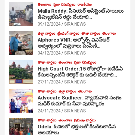
తెలంగాణ
ప్రజా సమస్యలు
రాజకీయం
Malla Reddy: సీనియర్ అసిస్టెంట్ సాయిలు
డిప్యూటేషన్ రద్దు చేయాలి…
09/12/2024
SIRA NEWS
జిల్లా వార్తలు
ట్రేండింగ్ వార్తలు
తాజా వార్తలు
తెలంగాణ
Alphores VNR: ఆల్ఫోర్స్ విఎన్ఆర్
అద్వర్యంలో పుస్తకాలు పంపిణి…
04/12/2024
SIRA NEWS
తాజా వార్తలు
తెలంగాణ
ప్రజా సమస్యలు
High Court Order:15 రోజుల్లోగా ఐటీడీఏ
కేసులన్నింటినీ కలెక్టర్ కు బదిలీ చేయాలి…
27/11/2024
SIRA NEWS
తాజా వార్తలు
జిల్లా వార్తలు
తెలంగాణ
Advocate Sudheer: న్యాయవాది సంగెం
సుధీర్ కుమార్ కు సేవా పురస్కారం
24/11/2024
SIRA NEWS
తాజా వార్తలు
తెలంగాణ
ప్రముఖ వార్తలు
Odela: ఓదెల‌లో భక్తులతో కిటకిటలాడిన
ఆల‌యాలు