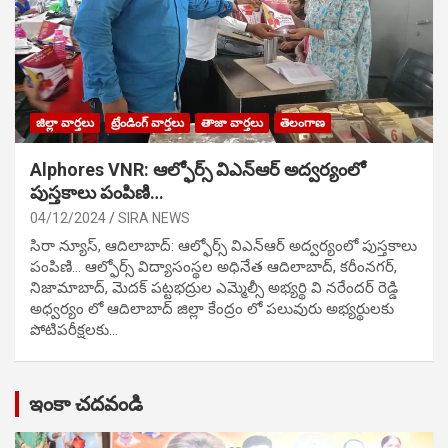
జిల్లా వార్తలు
ట్రేండింగ్ వార్తలు
తాజా వార్తలు
తెలంగాణ
Alphores VNR: ఆల్ఫోర్స్ విఎన్ఆర్ అద్వర్యంలో
పుస్తకాలు పంపిణి…
04/12/2024
SIRA NEWS
సిరా న్యూస్, ఆదిలాబాద్: ఆల్ఫోర్స్ విఎన్ఆర్ అద్వర్యంలో పుస్తకాలు
పంపిణి… ఆల్ఫోర్స్ విద్యాసంస్థల అధినేత ఆదిలాబాద్, కరీంనగర్,
నిజామాబాద్, మెదక్ పట్టభద్రుల ఎమ్మెల్సీ అభ్యర్థి వి నరేందర్ రెడ్డి
అధ్వర్యం లో ఆదిలాబాద్ జిల్లా కేంద్రం లో పలువురు అభ్యర్థులకు
పోటిప‌రీక్ష‌ల‌కు…
ఇంకా చదవండి