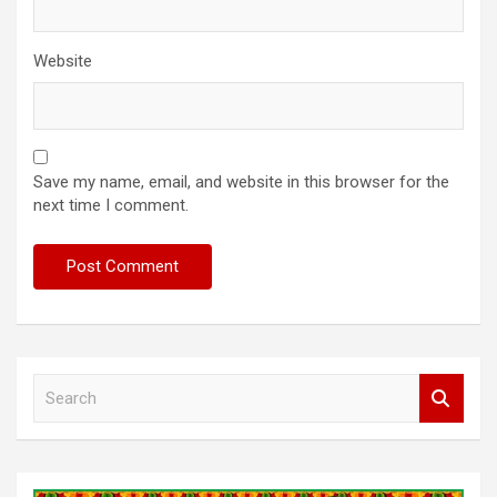
Website
Save my name, email, and website in this browser for the
next time I comment.
S
e
a
r
c