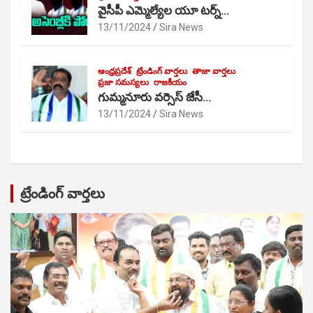
వైసీపీ ఎమ్మెల్యేల యూ టర్న్…
13/11/2024
Sira News
ఆంధ్రప్రదేశ్
ట్రేండింగ్ వార్తలు
తాజా వార్తలు
ప్రజా సమస్యలు
రాజకీయం
గుమ్మనూరు వర్సెస్ జేసీ…
13/11/2024
Sira News
ట్రేండింగ్ వార్తలు