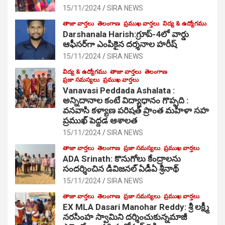
15/11/2024
SIRA NEWS
తాజా వార్తలు
తెలంగాణ
ప్రముఖ వార్తలు
విద్య & ఉద్యోగము
Darshanala Harish:గ్రూప్-4లో వార్డు
ఆఫీసర్‌గా ఎంపికైన దర్శనాల హరీష్
15/11/2024
SIRA NEWS
విద్య & ఉద్యోగము
తాజా వార్తలు
తెలంగాణ
ప్రజా సమస్యలు
ప్రముఖ వార్తలు
Vanavasi Peddada Ashalata :
అన్నిదానాల కంటే విద్యాధానం గొప్పది :
వనవాసి కళ్యాణ పరిషత్ ప్రాంత మహిళా సహ
ప్రముఖ్ పెద్దడ ఆశాలత
15/11/2024
SIRA NEWS
తాజా వార్తలు
తెలంగాణ
ప్రజా సమస్యలు
ప్రముఖ వార్తలు
ADA Srinath: కొనుగోలు కేంద్రాల‌ను
సంద‌ర్శించిన డివిజనల్ ఏడీఏ శ్రీనాథ్
15/11/2024
SIRA NEWS
తాజా వార్తలు
తెలంగాణ
ప్రజా సమస్యలు
ప్రముఖ వార్తలు
EX MLA Dasari Manohar Reddy: శ్రీ లక్ష్మీ
నరసింహ స్వామిని దర్శించుకున్నమాజీ