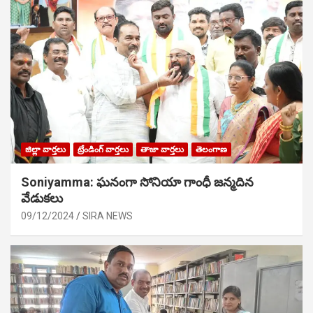
జిల్లా వార్తలు
ట్రేండింగ్ వార్తలు
తాజా వార్తలు
తెలంగాణ
Soniyamma: ఘ‌నంగా సోనియా గాంధీ జ‌న్మ‌దిన
వేడుక‌లు
09/12/2024
SIRA NEWS