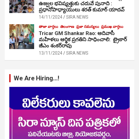
ఉజ్వల భవిష్యత్తుకు చదువే పునాది :
ప్రధానోపాధ్యాయులు శరత్ కుమార్ యాదవ్
14/11/2024
SIRA NEWS
తాజా వార్తలు
తెలంగాణ
ప్రజా సమస్యలు
ప్రముఖ వార్తలు
Tricar GM Shankar Rao: ఆదివాసీ
మహిళలు ఆర్థిక ప్రగతిని సాధించాలి: ట్రైకార్
జీఎం శంకర్‌రావు
13/11/2024
SIRA NEWS
We Are Hiring…!