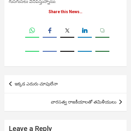
గుసగుసలు వినిపిస్తున్నాయి.
Share this News…
Post
ఇక్కడ ఎదురు చూపులేనా
navigation
వారసత్వ రాజకీయాలతో తమిళీయులు
Leave a Reply