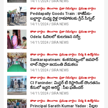
14/11/2024
SIRA NEWS
తాజా వార్తలు
తెలంగాణ
ప్రజా సమస్యలు
ప్రముఖ వార్తలు
Peddapally Goods Train : కాజీపేట-
బల్లార్షా మధ్య రైళ్ల రాకపోకలకు గ్రీన్ సిగ్నల్
14/11/2024
SIRA NEWS
తాజా వార్తలు
తెలంగాణ
ప్రజా సమస్యలు
ప్రముఖ వార్తలు
Odela: ఓదెలలో కులగణన సర్వే
14/11/2024
SIRA NEWS
తాజా వార్తలు
తెలంగాణ
ప్రముఖ వార్తలు
విద్య & ఉద్యోగము
Sankarapatnam: శంకరపట్నంలో జవహర్
లాల్ నెహ్రూ జయంతి వేడుకలు
14/11/2024
SIRA NEWS
తాజా వార్తలు
తెలంగాణ
ప్రజా సమస్యలు
ప్రముఖ వార్తలు
CI Faninder: మిస్టర్ టి రెస్టారెంట్ దొంగతనం
కేసులో ఇద్దరి అరెస్ట్ : సీఐ ఫణిందర్
14/11/2024
SIRA NEWS
తాజా వార్తలు
తెలంగాణ
ప్రముఖ వార్తలు
విద్య & ఉద్యోగము
Principal Sarath Kumar Yadav : పిల్లల