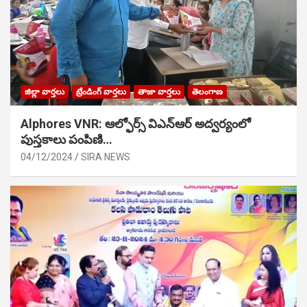
జిల్లా వార్తలు
ట్రేండింగ్ వార్తలు
తాజా వార్తలు
తెలంగాణ
Alphores VNR: ఆల్ఫోర్స్ విఎన్ఆర్ అద్వర్యంలో
పుస్తకాలు పంపిణి…
04/12/2024
SIRA NEWS