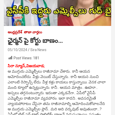
ఆంధ్రప్రదేశ్
తాజా వార్తలు
ఛైర్మన్ పై కోర్టు బాణం…
05/10/2024
Sira News
Post Views:
181
సిరా న్యూస్,విజయవాడ;
ఆ ముగ్గురు ఎమ్మెల్సీలు రాజీనామా చేశారు.. కానీ ఆయన
ఆమోదించలేదు. వీళ్లు వెయిట్‌ చేస్తున్నారు.. కానీ ఆయన నుంచి
ఎలాంటి రెస్పాన్స్‌ లేదు. వీళ్ల కళ్లు కాయలు కాస్తున్నాయి. వెనక చాలా
మంది క్యూలో ఉన్నట్లున్నారు. కానీ.. ఆయన మాత్రం.. ఊహూ…
అస్సలు తగ్గనంటున్నారు. ఇదంతా ఎక్కడనేగా.. ఏపీలో వైసీపీ
ఎమ్మెల్సీల రాజీనామా వ్యవహారం. ఇలా కాదని.. అవసరమైతే
న్యాయపోరాటం చేసైనా తమ రాజీనామాల్ని ఆమోదించుకోవాలనేది
ఆ ముగ్గురు ఎమ్మెల్సీల ప్లాన్‌.. మరి అది వర్కవుట్‌ అవుతుందా…?
ఏపీలో టిట్‌ ఫర్ టాట్‌ పాలిటిక్స్‌ బాగానే నడుస్తున్నాయి. ప్రస్తుతం