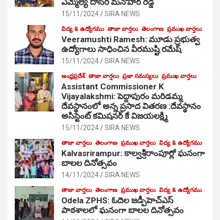
ఎమ్మెల్యే దాసరి మనోహర్ రెడ్డి
15/11/2024
SIRA NEWS
విద్య & ఉద్యోగము
తాజా వార్తలు
తెలంగాణ
ప్రముఖ వార్తలు
Veeramushti Ramesh: మూడు ప్రభుత్వ
ఉద్యోగాలు సాధించిన వీరముష్టి రమేష్
15/11/2024
SIRA NEWS
ఆంధ్రప్రదేశ్
తాజా వార్తలు
ప్రజా సమస్యలు
ప్రముఖ వార్తలు
Assistant Commissioner K
Vijayalakshmi: పెద్దాపురం మరిడమ్మ
దేవస్థానంలో అన్న ప్రసాద వితరణ :దేవస్థానం
అసిస్టెంట్ కమిషనర్ కే విజయలక్ష్మి
15/11/2024
SIRA NEWS
తాజా వార్తలు
తెలంగాణ
ప్రముఖ వార్తలు
విద్య & ఉద్యోగము
Kalvasrirampur: కాల్వశ్రీరాంపూర్లో ఘనంగా
బాలల దినోత్సవం
14/11/2024
SIRA NEWS
తాజా వార్తలు
తెలంగాణ
ప్రముఖ వార్తలు
విద్య & ఉద్యోగము
Odela ZPHS: ఓదెల జ‌డ్పీహెచ్ఎస్
పాఠ‌శాల‌లో ఘనంగా బాలల దినోత్సవం