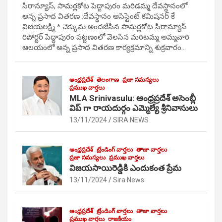
సిరాన్యూస్, సామర్లకోట పెద్దాపురం మరిడమ్మ దేవస్థానంలో
అన్న ప్రసాద వితరణ :దేవస్థానం అసిస్టెంట్ కమిషనర్ కే
విజయలక్ష్మి * చెక్కును అందజేసిన సామర్లకోట సిరాన్యూస్
రిపోర్టర్ పెద్దాపురం పట్టణంలో వెలసిన మరిటమ్మ అమ్మవారి
ఆలయంలో అన్న ప్రసాద వితరణ కార్యక్రమాన్ని శుక్రవారం…
ఆంధ్రప్రదేశ్
తెలంగాణ
ప్రజా సమస్యలు
ప్రముఖ వార్తలు
MLA Srinivasulu: ఆంధ్రప్రదేశ్ అసెంబ్లీ
విప్ గా రాయదుర్గం ఎమ్మెల్యే శ్రీనివాసులు
13/11/2024
SIRA NEWS
ఆంధ్రప్రదేశ్
ట్రేండింగ్ వార్తలు
తాజా వార్తలు
ప్రజా సమస్యలు
ప్రముఖ వార్తలు
విజయసాయిరెడ్డికి ఎందుకంత ప్రేమ
13/11/2024
Sira News
ఆంధ్రప్రదేశ్
ట్రేండింగ్ వార్తలు
తాజా వార్తలు
ప్రముఖ వార్తలు
రాజకీయం