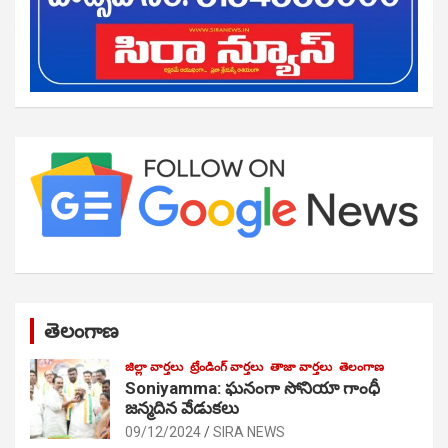
తెలంగాణ
జిల్లా వార్తలు
ట్రేండింగ్ వార్తలు
తాజా వార్తలు
తెలంగాణ
Soniyamma: ఘ‌నంగా సోనియా గాంధీ
జ‌న్మ‌దిన వేడుక‌లు
09/12/2024
SIRA NEWS