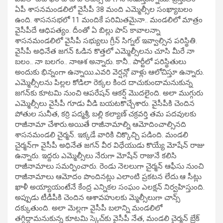
ఏపీ శాసనమండలిలో వైసీపీ 38 మంది ఎమ్మెల్సీల సంఖ్యాబలం
ఉంది. శాసనసభలో 11 మందికే పరిమితమైనా.. మండలిలో మాత్రం
వైసీపీదే ఆధిపత్యం. దీంతో ఏ బిల్లు పాస్‌ కావాలన్నా
శాసనమండలిలో వైసీపీ సభ్యులు గ్రీన్‌ సిగ్నల్‌ ఇవ్వాల్సిన పరిస్థితి.
వైసీపీ అధినేత జగన్‌ ఓడిన కొత్తలో ఎమ్మెల్సీలను చూసి మీరే నా
బలం.. నా బలగం.. నాఆశ అన్నారు. కానీ.. పార్టీలో పరిస్థితులు
అందుకు భిన్నంగా ఉన్నాయి.ఎవరి వెర్షన్లో వాళ్లు ఆలోచిస్తూ ఉన్నారు.
ఎమ్మెల్సీలను పిల్లల కోడిలా రెక్కల కింద దాచుకుందామనుకున్న
జగన్‌కు కూటమి నుంచి ఆపరేషన్‌ ఆకర్ష్‌ మొదలైంది. అలా ముగ్గురు
ఎమ్మెల్సీలు వైసీపీ గూడు వీడి బయటకొచ్చేశారు. వైసీపీకి చెందిన
పోతుల సునీత, కర్రి పద్మశ్రీ, బల్లి కల్యాణ్‌ చక్రవర్తి తమ పదవులకు
రాజీనామా చేశారు.అయితే రాజీనామాల్ని ఆమోదించాల్సినది
శాసనమండలి చైర్మన్‌. ఇక్కడే వారికి చిక్కొచ్చి పడింది. మండలి
చైర్మన్‌గా వైసీపీ అధినేత జగన్‌ వీర విధేయుడు కొయ్యే మోషేన్‌ రాజు
ఉన్నారు. ఇద్దరు ఎమ్మెల్సీలు నేరుగా మోషేన్‌ రాజునే కలిసి
రాజీనామాలు సమర్పించారు. రెండు నెలలుగా చైర్మన్‌ ఆఫీసు నుంచి
రాజీనామాలు ఆమోదం పొందినట్లు ఎలాంటి ప్రకటన లేదు.ఆ సీట్లు
ఖాళీ అయ్యాయంటేనే కేంద్ర ఎన్నికల సంఘం ఎలక్షన్‌ నిర్వహిస్తుంది.
అప్పుడు టీడీపీకి చెందిన ఆశావహులకు మ్మెల్సీలుగా చాన్స్‌
దక్కుతుంది. అలా మెల్లగా వైసీపీ బలాన్ని మండలిలో
తగ్గిద్దామనుకున్న కూటమి స్కెచ్‌కు వైసీపీ నేత, మండలి చైర్మన్‌ బ్రేక్‌