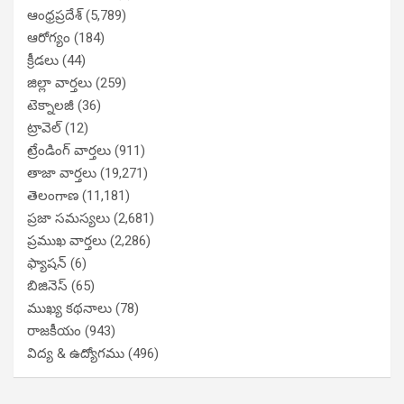
ఆంధ్రప్రదేశ్
(5,789)
ఆరోగ్యం
(184)
క్రీడలు
(44)
జిల్లా వార్తలు
(259)
టెక్నాలజీ
(36)
ట్రావెల్
(12)
ట్రేండింగ్ వార్తలు
(911)
తాజా వార్తలు
(19,271)
తెలంగాణ
(11,181)
ప్రజా సమస్యలు
(2,681)
ప్రముఖ వార్తలు
(2,286)
ఫ్యాషన్
(6)
బిజినెస్
(65)
ముఖ్య కథనాలు
(78)
రాజకీయం
(943)
విద్య & ఉద్యోగము
(496)