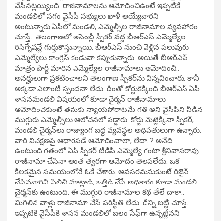
వేసినట్లయ్యింది. రాజీనామాలను ఆమోదించిఉంటే ఇప్పటికే
మండలిలో సగం వైసీపీ సభ్యులు ఖాళీ అయ్యేవారని
అంటున్నారు.ఏపీలో మండలి, ఎమ్మెల్సీల రాజీనామాల వ్యవహారం
చూస్తే.. తెలంగాణలో అసెంబ్లీ స్పీకర్‌ వద్ద బీఆర్ఎస్‌ ఎమ్మెల్యేల
రిసిగ్నేషన్లే గుర్తుకొస్తున్నాయి. బీఆర్ఎస్‌ నుంచి వెళ్లిన పలువురు
ఎమ్మెల్యేలు కాంగ్రెస్‌ కండువా కప్పుకున్నారు. అయితే బీఆర్ఎస్‌
మాత్రం పార్టీ మారిన ఎమ్మెల్యేల రాజీనామాలు ఆమోదించి..
అనర్హులుగా ప్రకటించాలని తెలంగాణ స్పీకర్‌ను విన్నవించారు. కానీ
అక్కడా ఎలాంటి స్పందనా లేదు. దీంతో కోర్టుకెక్కింది బీఆర్ఎస్‌.ఏపీ
శాసనమండలి విషయంలో కూడా చైర్మన్‌ రాజీనామాలు
ఆమోదించకుంటే తమకు న్యాయపోరాటమే గతి అని వైసీపీని వీడిన
ముగ్గురు ఎమ్మెల్సీలు ఆలోచనలో పడ్డారు. కోర్టు మెట్లెక్కినా స్పీకర్‌,
మండలి చైర్మన్‌లు రాజ్యాంగ బద్ధ వ్యవస్థల అధిపతులుగా ఉన్నారు.
వారి విచక్షణపై ఆధారపడే ఆమోదించాలా, లేదా..? అనేది
ఉంటుంది.గతంలో ఏపీ స్పీకర్‌ టీడీపీ ఎమ్మెల్యే గంటా శ్రీనివాసరావు
రాజీనామా చేసినా అంత త్వరగా ఆమోదం తెలపలేదు. ఒక
కీలకమైన సమయంలోనే ఓకే చేశారు. అవసరమనుకుంటే రిజైన్‌
చేసినవారిని పిలిచి మాట్లాడి, ఒత్తిడి చేసే అధికారం కూడా మండలి
చైర్మన్‌కు ఉంటుంది. ఈ ముగ్గురి రాజీనామాల కథ తేలే దాకా..
మిగిలిన వాళ్లు రాజీనామా చేసే పరిస్థితి లేదు. దీన్ని బట్టి చూస్తే..
ఇప్పటికి వైసీపీకి శాసన మండలిలో బలం సేఫ్‌గా ఉన్నట్లేనని