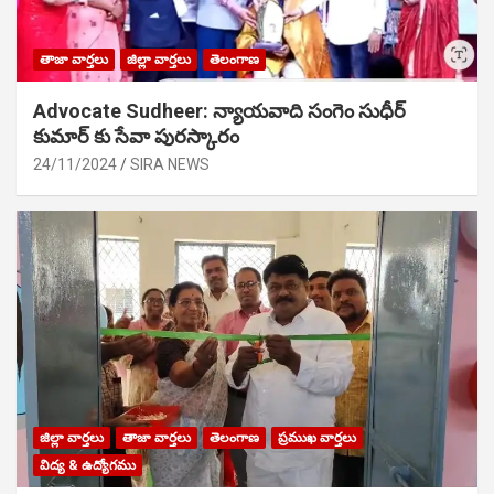
తాజా వార్తలు
జిల్లా వార్తలు
తెలంగాణ
Advocate Sudheer: న్యాయవాది సంగెం సుధీర్
కుమార్ కు సేవా పురస్కారం
24/11/2024
SIRA NEWS
జిల్లా వార్తలు
తాజా వార్తలు
తెలంగాణ
ప్రముఖ వార్తలు
విద్య & ఉద్యోగము