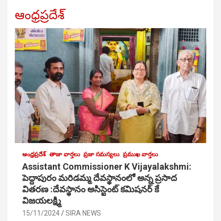
ఆంధ్రప్రదేశ్
ఆంధ్రప్రదేశ్
తాజా వార్తలు
ప్రజా సమస్యలు
ప్రముఖ వార్తలు
Assistant Commissioner K Vijayalakshmi:
పెద్దాపురం మరిడమ్మ దేవస్థానంలో అన్న ప్రసాద
వితరణ :దేవస్థానం అసిస్టెంట్ కమిషనర్ కే
విజయలక్ష్మి
15/11/2024
SIRA NEWS