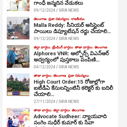
గాంధీ జ‌న్మ‌దిన వేడుక‌లు
09/12/2024
SIRA NEWS
తెలంగాణ
ప్రజా సమస్యలు
రాజకీయం
Malla Reddy: సీనియర్ అసిస్టెంట్
సాయిలు డిప్యూటేషన్ రద్దు చేయాలి…
09/12/2024
SIRA NEWS
జిల్లా వార్తలు
ట్రేండింగ్ వార్తలు
తాజా వార్తలు
తెలంగాణ
Alphores VNR: ఆల్ఫోర్స్ విఎన్ఆర్
అద్వర్యంలో పుస్తకాలు పంపిణి…
04/12/2024
SIRA NEWS
తాజా వార్తలు
తెలంగాణ
ప్రజా సమస్యలు
High Court Order:15 రోజుల్లోగా
ఐటీడీఏ కేసులన్నింటినీ కలెక్టర్ కు బదిలీ
చేయాలి…
27/11/2024
SIRA NEWS
తాజా వార్తలు
జిల్లా వార్తలు
తెలంగాణ
Advocate Sudheer: న్యాయవాది
సంగెం సుధీర్ కుమార్ కు సేవా