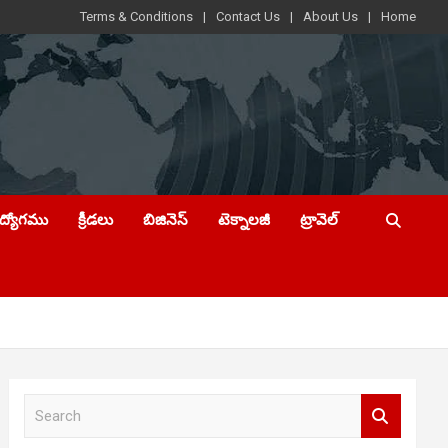
Terms & Conditions
Contact Us
About Us
Home
ఉద్యోగము
క్రీడలు
బిజినెస్
టెక్నాలజీ
ట్రావెల్
S
e
a