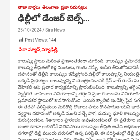
తాజా వార్తలు
తెలంగాణ
ప్రజా సమస్యలు
ఢిల్లీలో డేంజర్ బెల్స్…
25/10/2024
Sira News
Post Views:
144
సిరా న్యూస్,న్యూఢిల్లీ;
కాలుష్య స్థాయి మరింత ప్రాణాంతకంగా మారింది. కాలుష్యం ప్రమాద
కాలుష్య తీవ్రతతో కళ్ల మంటలు, గొంతు నొప్పి, ఊపిరి తీసుకోవడానికి
దహనంతో ఢిల్లీని కాలుష్యం కమ్మేస్తోంది.ఢిల్లీలో కాలుష్యాన్ని నియంత్రించ
అక్కడి ప్రభుత్వం. కాలుష్యాన్ని నియంత్రించడానికి గ్రీన్ వార్ రూమ్ ను ఏర్
వెహికల్ ఆఫ్ ప్రచార కార్యక్రమాన్ని ప్రారంభించింది. కాలుష్యాన్ని త
వ్యక్తిగత వాహనాల వినియోగాన్ని తగ్గించి ప్రజా రవాణాను వినియోగి
ప్రమాదకర స్థాయిలో కొనసాగుతోంది. ఎయిర్ క్వాలిటీ ఇండెక్స్ పైన
ఈ తరహా పరిస్థితులు మరికొద్ది రోజులు పాటు కొనసాగుతాయని భారత 
వ్యర్థాల దహనంతో అక్కడి నుంచి వచ్చే పొగ, దుమ్ము, ధూళి కాలుష్యం అం
కురుస్తుండటం, శీతాకాలం ప్రారంభం అవుతుండటంతో ఈ ప్రతికూల వాత
అంతా కూడా గాలిలోనే నిలిచిపోయి కాలుష్యం తీవ్రత అనేది అధికంగా
నగరాల్లో ఢిల్లీ ముందు వరుసలో ఉన్న పరిస్థితి. ఈ పరిస్థితుల్లో ఢిల్ల
ముఖ్యంగా కళ్ల మంటలు, దగ్గు, గొంతు నిప్పి, శ్వాస కోశ సంబంధ సమ