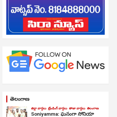
తెలంగాణ
జిల్లా వార్తలు
ట్రేండింగ్ వార్తలు
తాజా వార్తలు
తెలంగాణ
Soniyamma: ఘ‌నంగా సోనియా