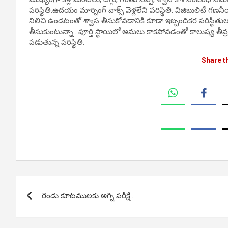
పరిస్థితి.ఉదయం మార్నింగ్ వాక్స్ వెళ్లలేని పరిస్థితి. విజిబులిటీ 
నిలిచి ఉండటంతో శ్వాస తీసుకోవడానికి కూడా ఇబ్బందికర పరిస్థితులు ఢి
తీసుకుంటున్నా.. పూర్తి స్థాయిలో అమలు కాకపోవడంతో కాలుష్య తీవ్
పడుతున్న పరిస్థితి.
Share t
Post
రెండు కూటములకు అగ్ని పరీక్షే…
navigation