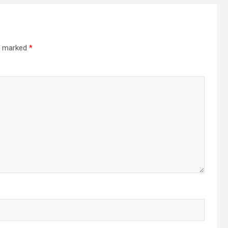
re marked
*