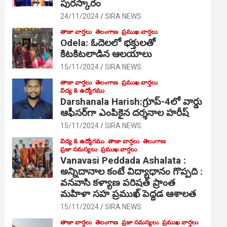
పురస్కారం
24/11/2024
SIRA NEWS
తాజా వార్తలు
తెలంగాణ
ప్రముఖ వార్తలు
Odela: ఓదెల‌లో భక్తులతో
కిటకిటలాడిన ఆల‌యాలు
15/11/2024
SIRA NEWS
తాజా వార్తలు
తెలంగాణ
ప్రముఖ వార్తలు
విద్య & ఉద్యోగము
Darshanala Harish:గ్రూప్-4లో వార్డు
ఆఫీసర్‌గా ఎంపికైన దర్శనాల హరీష్
15/11/2024
SIRA NEWS
విద్య & ఉద్యోగము
తాజా వార్తలు
తెలంగాణ
ప్రజా సమస్యలు
ప్రముఖ వార్తలు
Vanavasi Peddada Ashalata :
అన్నిదానాల కంటే విద్యాధానం గొప్పది :
వనవాసి కళ్యాణ పరిషత్ ప్రాంత
మహిళా సహ ప్రముఖ్ పెద్దడ ఆశాలత
15/11/2024
SIRA NEWS
తాజా వార్తలు
తెలంగాణ
ప్రజా సమస్యలు
ప్రముఖ వార్తలు