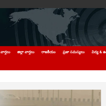
వార్తలు
జిల్లా వార్తలు
రాజకీయం
ప్రజా సమస్యలు
విద్య & 