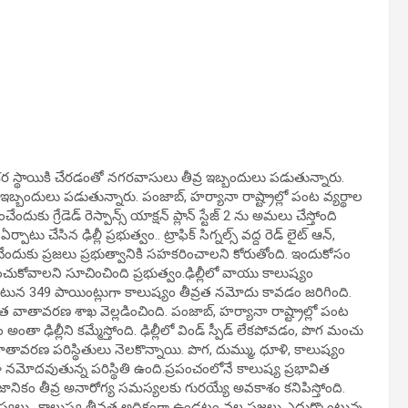
కర స్థాయికి చేరడంతో నగరవాసులు తీవ్ర ఇబ్బందులు పడుతున్నారు.
 ఇబ్బందులు పడుతున్నారు. పంజాబ్, హర్యానా రాష్ట్రాల్లో పంట వ్యర్థాల
ేందుకు గ్రేడెడ్ రెస్పాన్స్ యాక్షన్ ప్లాన్ స్టేజ్ 2 ను అమలు చేస్తోంది
పాటు చేసిన ఢిల్లీ ప్రభుత్వం.. ట్రాఫిక్ సిగ్నల్స్ వద్ద రెడ్ లైట్ ఆన్,
గ్గించేందుకు ప్రజలు ప్రభుత్వానికి సహకరించాలని కోరుతోంది. ఇందుకోసం
ంచుకోవాలని సూచించింది ప్రభుత్వం.ఢిల్లీలో వాయు కాలుష్యం
 సగటున 349 పాయింట్లుగా కాలుష్యం తీవ్రత నమోదు కావడం జరిగింది.
వాతావరణ శాఖ వెల్లడించింది. పంజాబ్, హర్యానా రాష్ట్రాల్లో పంట
తా ఢిల్లీని కమ్మేస్తోంది. ఢిల్లీలో విండ్ స్పీడ్ లేకపోవడం, పొగ మంచు
ావరణ పరిస్థితులు నెలకొన్నాయి. పొగ, దుమ్ము, ధూళి, కాలుష్యం
 నమోదవుతున్న పరిస్థితి ఉంది.ప్రపంచంలోనే కాలుష్య ప్రభావిత
ీ ప్రజానికం తీవ్ర అనారోగ్య సమస్యలకు గురయ్యే అవకాశం కనిపిస్తోంది.
స్యలు.. కాలుష్య తీవ్రత అధికంగా ఉండటం వల్ల ప్రజలు ఎదుర్కొంటున్న