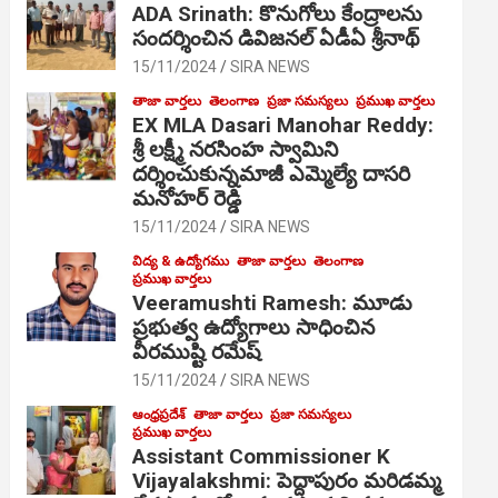
ADA Srinath: కొనుగోలు కేంద్రాల‌ను
సంద‌ర్శించిన డివిజనల్ ఏడీఏ శ్రీనాథ్
15/11/2024
SIRA NEWS
తాజా వార్తలు
తెలంగాణ
ప్రజా సమస్యలు
ప్రముఖ వార్తలు
EX MLA Dasari Manohar Reddy:
శ్రీ లక్ష్మీ నరసింహ స్వామిని
దర్శించుకున్నమాజీ ఎమ్మెల్యే దాసరి
మనోహర్ రెడ్డి
15/11/2024
SIRA NEWS
విద్య & ఉద్యోగము
తాజా వార్తలు
తెలంగాణ
ప్రముఖ వార్తలు
Veeramushti Ramesh: మూడు
ప్రభుత్వ ఉద్యోగాలు సాధించిన
వీరముష్టి రమేష్
15/11/2024
SIRA NEWS
ఆంధ్రప్రదేశ్
తాజా వార్తలు
ప్రజా సమస్యలు
ప్రముఖ వార్తలు
Assistant Commissioner K
Vijayalakshmi: పెద్దాపురం మరిడమ్మ