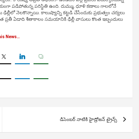
గణనీయంగా పడిపోతున్న పరిస్థితి ఉంది. దుమ్ము, ధూళి కణాలు గాలలోనే
ల్లీలో నెలకొన్నాయి. కాలుష్యాన్ని కట్టడి చేసేందుకు ప్రభుత్వం చర్యలు
రత ప్రతీ ఏడాది శీతాకాలం సమయానికి ఢిల్లీ వాసులు కొంత ఇబ్బందులు
his News…
డిసెంబర్ నాటికి హైడ్రోజన్ ట్రైన్స్