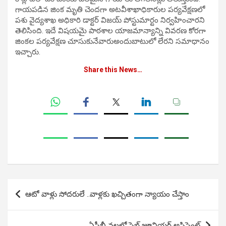
గాయపడిన జింక మృతి చెందగా అటవీశాఖాధికారుల పర్యవేక్షణలో
పశు వైద్యశాఖ అధికారి డాక్టర్ విజయ్ పోస్టుమార్టం నిర్వహించారని
తెలిసింది. ఇదే విషయమై పాఠశాల యాజమాన్యాన్ని వివరణ కోరగా
జింకల పర్యవేక్షణ చూసుకునేవారుఅందుబాటులో లేరని సమాధానం
ఇచ్చారు.
Share this News…
Post
ఆటో వాళ్లు సోదరులే ..వాళ్లకు ఖచ్చితంగా న్యాయం చేస్తాం
navigation
ఏసీబీ వలలో సెబ్ జూనియర్ అసిస్టెంట్