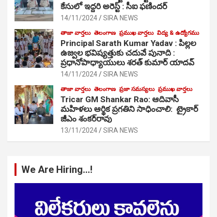
కేసులో ఇద్దరి అరెస్ట్ : సీఐ ఫణిందర్
14/11/2024
SIRA NEWS
తాజా వార్తలు
తెలంగాణ
ప్రముఖ వార్తలు
విద్య & ఉద్యోగము
Principal Sarath Kumar Yadav : పిల్లల
ఉజ్వల భవిష్యత్తుకు చదువే పునాది :
ప్రధానోపాధ్యాయులు శరత్ కుమార్ యాదవ్
14/11/2024
SIRA NEWS
తాజా వార్తలు
తెలంగాణ
ప్రజా సమస్యలు
ప్రముఖ వార్తలు
Tricar GM Shankar Rao: ఆదివాసీ
మహిళలు ఆర్థిక ప్రగతిని సాధించాలి: ట్రైకార్
జీఎం శంకర్‌రావు
13/11/2024
SIRA NEWS
We Are Hiring…!