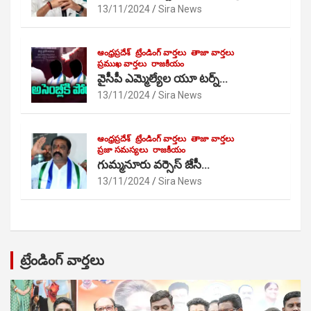
13/11/2024
Sira News
ఆంధ్రప్రదేశ్
ట్రేండింగ్ వార్తలు
తాజా వార్తలు
ప్రముఖ వార్తలు
రాజకీయం
వైసీపీ ఎమ్మెల్యేల యూ టర్న్…
13/11/2024
Sira News
ఆంధ్రప్రదేశ్
ట్రేండింగ్ వార్తలు
తాజా వార్తలు
ప్రజా సమస్యలు
రాజకీయం
గుమ్మనూరు వర్సెస్ జేసీ…
13/11/2024
Sira News
ట్రేండింగ్ వార్తలు