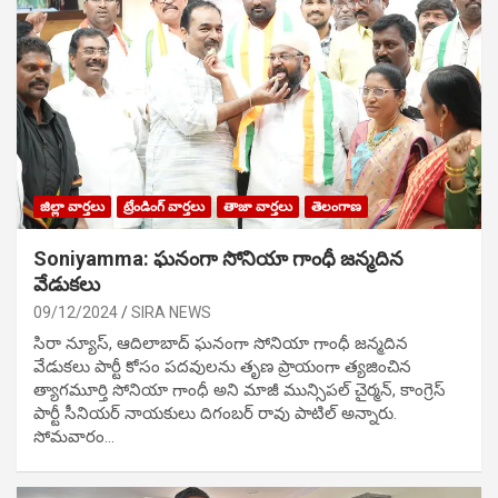
జిల్లా వార్తలు
ట్రేండింగ్ వార్తలు
తాజా వార్తలు
తెలంగాణ
Soniyamma: ఘ‌నంగా సోనియా గాంధీ జ‌న్మ‌దిన
వేడుక‌లు
09/12/2024
SIRA NEWS
సిరా న్యూస్, ఆదిలాబాద్ ఘ‌నంగా సోనియా గాంధీ జ‌న్మ‌దిన
వేడుక‌లు పార్టీ కోసం ప‌ద‌వుల‌ను తృణ ప్రాయంగా త్య‌జించిన
త్యాగమూర్తి సోనియా గాంధీ అని మాజీ మున్సిప‌ల్ చైర్మ‌న్, కాంగ్రెస్
పార్టీ సీనియ‌ర్ నాయ‌కులు దిగంబ‌ర్ రావు పాటిల్ అన్నారు.
సోమవారం…