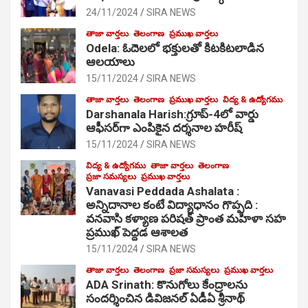
24/11/2024
SIRA NEWS
తాజా వార్తలు
తెలంగాణ
ప్రముఖ వార్తలు
Odela: ఓదెల‌లో భక్తులతో కిటకిటలాడిన
ఆల‌యాలు
15/11/2024
SIRA NEWS
తాజా వార్తలు
తెలంగాణ
ప్రముఖ వార్తలు
విద్య & ఉద్యోగము
Darshanala Harish:గ్రూప్-4లో వార్డు
ఆఫీసర్‌గా ఎంపికైన దర్శనాల హరీష్
15/11/2024
SIRA NEWS
విద్య & ఉద్యోగము
తాజా వార్తలు
తెలంగాణ
ప్రజా సమస్యలు
ప్రముఖ వార్తలు
Vanavasi Peddada Ashalata :
అన్నిదానాల కంటే విద్యాధానం గొప్పది :
వనవాసి కళ్యాణ పరిషత్ ప్రాంత మహిళా సహ
ప్రముఖ్ పెద్దడ ఆశాలత
15/11/2024
SIRA NEWS
తాజా వార్తలు
తెలంగాణ
ప్రజా సమస్యలు
ప్రముఖ వార్తలు
ADA Srinath: కొనుగోలు కేంద్రాల‌ను
సంద‌ర్శించిన డివిజనల్ ఏడీఏ శ్రీనాథ్