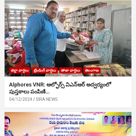
జిల్లా వార్తలు
ట్రేండింగ్ వార్తలు
తాజా వార్తలు
తెలంగాణ
Alphores VNR: ఆల్ఫోర్స్ విఎన్ఆర్ అద్వర్యంలో
పుస్తకాలు పంపిణి…
04/12/2024
SIRA NEWS