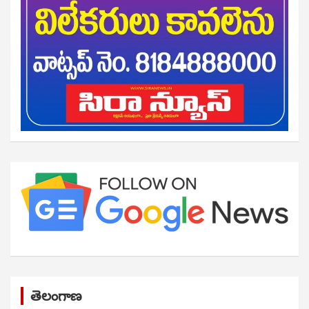
తెలంగాణ