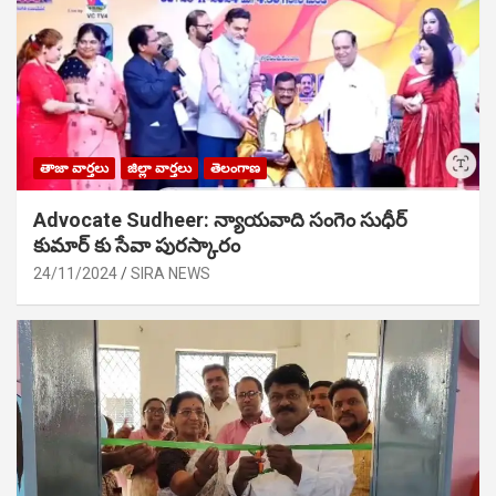
తాజా వార్తలు
జిల్లా వార్తలు
తెలంగాణ
Advocate Sudheer: న్యాయవాది సంగెం సుధీర్
కుమార్ కు సేవా పురస్కారం
24/11/2024
SIRA NEWS