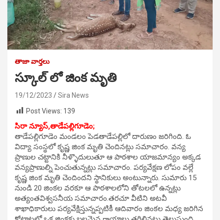
తాజా వార్తలు
స్కూల్ లో జింక మృతి
19/12/2023
Sira News
Post Views:
139
సిరా న్యూస్,
తాడేపల్లిగూడెం;
తాడేపల్లిగూడెం మండలం పెడతాడేపల్లిలో దారుణం జరిగింది. ఓ
విద్యా సంస్థలో కృష్ణ జింక మృతి చెందినట్లు సమాచారం. వన్య
ప్రాణుల చట్టానికి నీళ్ళొదులుతూ ఆ పాఠశాల యాజమాన్యం అక్కడ
వన్యప్రాణుల్ని పెంచుతున్నట్లు సమాచారం. పర్యవేక్షణ లోపం వల్లే
కృష్ణ జింక మృతి చెందిందని స్థానికులు అంటున్నారు. సుమారు 15
నుండి 20 జింకల వరకూ ఆ పాఠశాలలోని తోటలలో ఉన్నట్లు
అత్యంతవిశ్వసనీయ సమాచారం.తరచూ వీటిని అటవీ
శాఖాధికారులు పర్యవేక్షిస్తున్నప్పటికీ ఆదివారం జింకల మధ్య జరిగిన
కోట్లాటలో ఒక జింకకు బలమైన గాయాలు తగిలినట్లు తెలుస్తుంది.