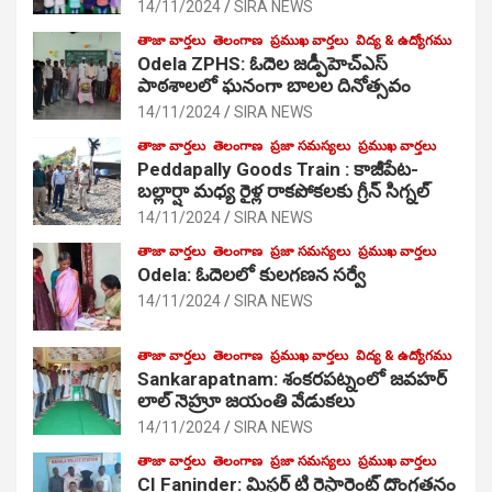
14/11/2024
SIRA NEWS
తాజా వార్తలు
తెలంగాణ
ప్రముఖ వార్తలు
విద్య & ఉద్యోగము
Odela ZPHS: ఓదెల జ‌డ్పీహెచ్ఎస్
పాఠ‌శాల‌లో ఘనంగా బాలల దినోత్సవం
14/11/2024
SIRA NEWS
తాజా వార్తలు
తెలంగాణ
ప్రజా సమస్యలు
ప్రముఖ వార్తలు
Peddapally Goods Train : కాజీపేట-
బల్లార్షా మధ్య రైళ్ల రాకపోకలకు గ్రీన్ సిగ్నల్
14/11/2024
SIRA NEWS
తాజా వార్తలు
తెలంగాణ
ప్రజా సమస్యలు
ప్రముఖ వార్తలు
Odela: ఓదెలలో కులగణన సర్వే
14/11/2024
SIRA NEWS
తాజా వార్తలు
తెలంగాణ
ప్రముఖ వార్తలు
విద్య & ఉద్యోగము
Sankarapatnam: శంకరపట్నంలో జవహర్
లాల్ నెహ్రూ జయంతి వేడుకలు
14/11/2024
SIRA NEWS
తాజా వార్తలు
తెలంగాణ
ప్రజా సమస్యలు
ప్రముఖ వార్తలు
CI Faninder: మిస్టర్ టి రెస్టారెంట్ దొంగతనం