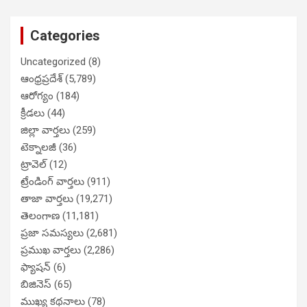
Categories
Uncategorized
(8)
ఆంధ్రప్రదేశ్
(5,789)
ఆరోగ్యం
(184)
క్రీడలు
(44)
జిల్లా వార్తలు
(259)
టెక్నాలజీ
(36)
ట్రావెల్
(12)
ట్రేండింగ్ వార్తలు
(911)
తాజా వార్తలు
(19,271)
తెలంగాణ
(11,181)
ప్రజా సమస్యలు
(2,681)
ప్రముఖ వార్తలు
(2,286)
ఫ్యాషన్
(6)
బిజినెస్
(65)
ముఖ్య కథనాలు
(78)