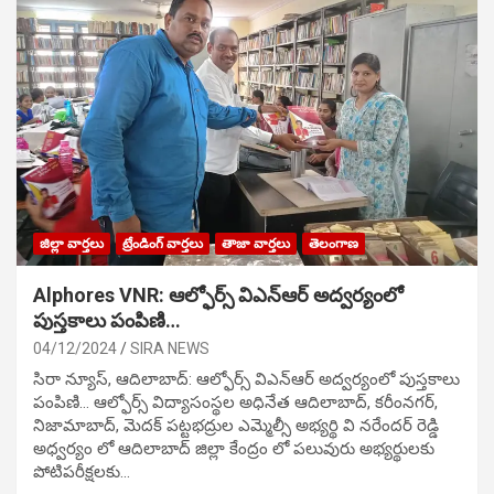
జిల్లా వార్తలు
ట్రేండింగ్ వార్తలు
తాజా వార్తలు
తెలంగాణ
Alphores VNR: ఆల్ఫోర్స్ విఎన్ఆర్ అద్వర్యంలో
పుస్తకాలు పంపిణి…
04/12/2024
SIRA NEWS
సిరా న్యూస్, ఆదిలాబాద్: ఆల్ఫోర్స్ విఎన్ఆర్ అద్వర్యంలో పుస్తకాలు
పంపిణి… ఆల్ఫోర్స్ విద్యాసంస్థల అధినేత ఆదిలాబాద్, కరీంనగర్,
నిజామాబాద్, మెదక్ పట్టభద్రుల ఎమ్మెల్సీ అభ్యర్థి వి నరేందర్ రెడ్డి
అధ్వర్యం లో ఆదిలాబాద్ జిల్లా కేంద్రం లో పలువురు అభ్యర్థులకు
పోటిప‌రీక్ష‌ల‌కు…