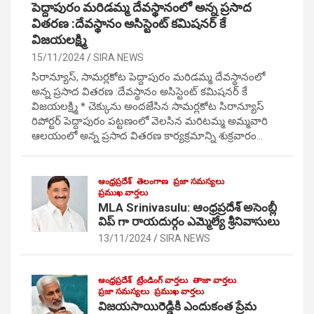
పెద్దాపురం మరిడమ్మ దేవస్థానంలో అన్న ప్రసాద
వితరణ :దేవస్థానం అసిస్టెంట్ కమిషనర్ కే
విజయలక్ష్మి
15/11/2024
SIRA NEWS
సిరాన్యూస్, సామర్లకోట పెద్దాపురం మరిడమ్మ దేవస్థానంలో
అన్న ప్రసాద వితరణ :దేవస్థానం అసిస్టెంట్ కమిషనర్ కే
విజయలక్ష్మి * చెక్కును అందజేసిన సామర్లకోట సిరాన్యూస్
రిపోర్టర్ పెద్దాపురం పట్టణంలో వెలసిన మరిటమ్మ అమ్మవారి
ఆలయంలో అన్న ప్రసాద వితరణ కార్యక్రమాన్ని శుక్రవారం…
ఆంధ్రప్రదేశ్
తెలంగాణ
ప్రజా సమస్యలు
ప్రముఖ వార్తలు
MLA Srinivasulu: ఆంధ్రప్రదేశ్ అసెంబ్లీ
విప్ గా రాయదుర్గం ఎమ్మెల్యే శ్రీనివాసులు
13/11/2024
SIRA NEWS
ఆంధ్రప్రదేశ్
ట్రేండింగ్ వార్తలు
తాజా వార్తలు
ప్రజా సమస్యలు
ప్రముఖ వార్తలు
విజయసాయిరెడ్డికి ఎందుకంత ప్రేమ