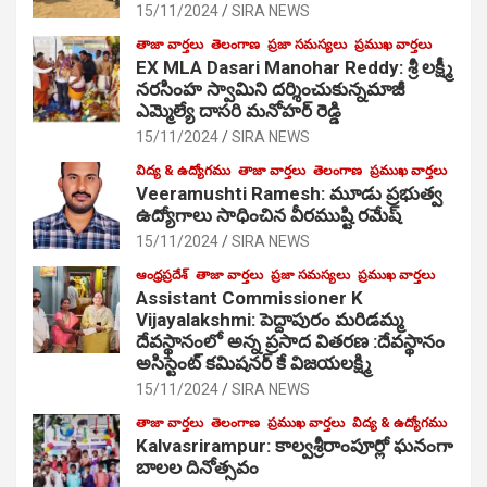
15/11/2024
SIRA NEWS
తాజా వార్తలు
తెలంగాణ
ప్రజా సమస్యలు
ప్రముఖ వార్తలు
EX MLA Dasari Manohar Reddy: శ్రీ లక్ష్మీ
నరసింహ స్వామిని దర్శించుకున్నమాజీ
ఎమ్మెల్యే దాసరి మనోహర్ రెడ్డి
15/11/2024
SIRA NEWS
విద్య & ఉద్యోగము
తాజా వార్తలు
తెలంగాణ
ప్రముఖ వార్తలు
Veeramushti Ramesh: మూడు ప్రభుత్వ
ఉద్యోగాలు సాధించిన వీరముష్టి రమేష్
15/11/2024
SIRA NEWS
ఆంధ్రప్రదేశ్
తాజా వార్తలు
ప్రజా సమస్యలు
ప్రముఖ వార్తలు
Assistant Commissioner K
Vijayalakshmi: పెద్దాపురం మరిడమ్మ
దేవస్థానంలో అన్న ప్రసాద వితరణ :దేవస్థానం
అసిస్టెంట్ కమిషనర్ కే విజయలక్ష్మి
15/11/2024
SIRA NEWS
తాజా వార్తలు
తెలంగాణ
ప్రముఖ వార్తలు
విద్య & ఉద్యోగము
Kalvasrirampur: కాల్వశ్రీరాంపూర్లో ఘనంగా
బాలల దినోత్సవం