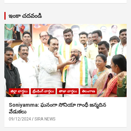
ఇంకా చదవండి
జిల్లా వార్తలు
ట్రేండింగ్ వార్తలు
తాజా వార్తలు
తెలంగాణ
Soniyamma: ఘ‌నంగా సోనియా గాంధీ జ‌న్మ‌దిన
వేడుక‌లు
09/12/2024
SIRA NEWS