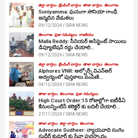
జిల్లా వార్తలు
ట్రేండింగ్ వార్తలు
తాజా వార్తలు
తెలంగాణ
Soniyamma: ఘ‌నంగా సోనియా గాంధీ
జ‌న్మ‌దిన వేడుక‌లు
09/12/2024
SIRA NEWS
తెలంగాణ
ప్రజా సమస్యలు
రాజకీయం
Malla Reddy: సీనియర్ అసిస్టెంట్ సాయిలు
డిప్యూటేషన్ రద్దు చేయాలి…
09/12/2024
SIRA NEWS
జిల్లా వార్తలు
ట్రేండింగ్ వార్తలు
తాజా వార్తలు
తెలంగాణ
Alphores VNR: ఆల్ఫోర్స్ విఎన్ఆర్
అద్వర్యంలో పుస్తకాలు పంపిణి…
04/12/2024
SIRA NEWS
తాజా వార్తలు
తెలంగాణ
ప్రజా సమస్యలు
High Court Order:15 రోజుల్లోగా ఐటీడీఏ
కేసులన్నింటినీ కలెక్టర్ కు బదిలీ చేయాలి…
27/11/2024
SIRA NEWS
తాజా వార్తలు
జిల్లా వార్తలు
తెలంగాణ
Advocate Sudheer: న్యాయవాది సంగెం
సుధీర్ కుమార్ కు సేవా పురస్కారం