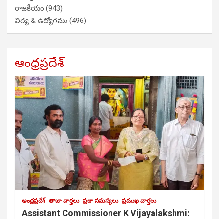
రాజకీయం
(943)
విద్య & ఉద్యోగము
(496)
ఆంధ్రప్రదేశ్
ఆంధ్రప్రదేశ్
తాజా వార్తలు
ప్రజా సమస్యలు
ప్రముఖ వార్తలు
Assistant Commissioner K Vijayalakshmi: