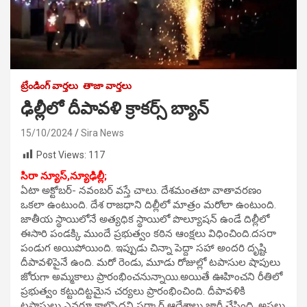
ట్రేండింగ్ వార్తలు
తాజా వార్తలు
ఢిల్లీలో దీపావళి క్రాకర్స్ బ్యాన్
15/10/2024
Sira News
Post Views:
117
సిరా న్యూస్,న్యూఢిల్లీ;
ఏటా అక్టోబర్- నవంబర్ వస్తే చాలు. దేశమంతటా వాతావరణం
ఒకలా ఉంటుంది. దేశ రాజధాని దిల్లీలో మాత్రం మరోలా ఉంటుంది.
జాతీయ స్థాయిలోనే అత్యధిక స్థాయిలో పొల్యూషన్ ఉండే దిల్లీలో
ఈసారి పండక్కి ముందే ప్రభుత్వం కఠిన ఆంక్షలు విధించింది.దసరా
పండుగ అయిపోయింది. ఇప్పుడు చిన్నా పెద్దా సహా అందరి దృష్టి
దీపావళిపైనే ఉంది. మరో రెండు, మూడు రోజుల్లో టపాసుల షాపులు
జోరుగా అమ్మకాలు ప్రారంభించనున్నాయి.అయితే ఊహించని రీతిలో
ప్రభుత్వం కట్టుదిట్టమైన చర్యలు ప్రారంభించింది. దీపావళికి
టపాసులు ఎవరూ కాల్చొద్దని సర్కార్ ఆదేశాలు జారీ చేసింది. అసలు