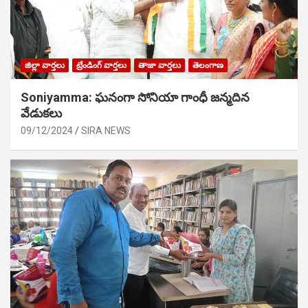
జిల్లా వార్తలు
ట్రేండింగ్ వార్తలు
తాజా వార్తలు
తెలంగాణ
Soniyamma: ఘ‌నంగా సోనియా గాంధీ జ‌న్మ‌దిన
వేడుక‌లు
09/12/2024
SIRA NEWS