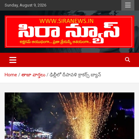
Skip
Sunday, August 9, 2026
to
content
Telugu Online News Daily
SIRA NEWS
Home
తాజా వార్తలు
ఢిల్లీలో దీపావళి క్రాకర్స్ బ్యాన్