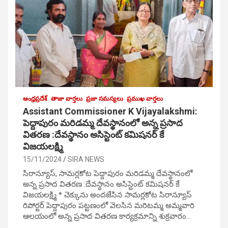
ఆంధ్రప్రదేశ్
తాజా వార్తలు
ప్రజా సమస్యలు
ప్రముఖ వార్తలు
Assistant Commissioner K Vijayalakshmi:
పెద్దాపురం మరిడమ్మ దేవస్థానంలో అన్న ప్రసాద
వితరణ :దేవస్థానం అసిస్టెంట్ కమిషనర్ కే
విజయలక్ష్మి
15/11/2024
SIRA NEWS
సిరాన్యూస్, సామర్లకోట పెద్దాపురం మరిడమ్మ దేవస్థానంలో
అన్న ప్రసాద వితరణ :దేవస్థానం అసిస్టెంట్ కమిషనర్ కే
విజయలక్ష్మి * చెక్కును అందజేసిన సామర్లకోట సిరాన్యూస్
రిపోర్టర్ పెద్దాపురం పట్టణంలో వెలసిన మరిటమ్మ అమ్మవారి
ఆలయంలో అన్న ప్రసాద వితరణ కార్యక్రమాన్ని శుక్రవారం…