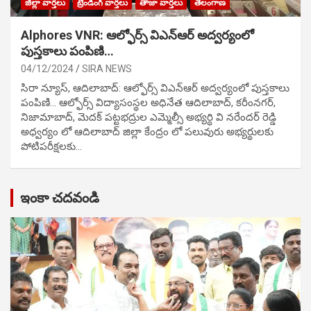
జిల్లా వార్తలు
ట్రేండింగ్ వార్తలు
తాజా వార్తలు
తెలంగాణ
Alphores VNR: ఆల్ఫోర్స్ విఎన్ఆర్ అద్వర్యంలో
పుస్తకాలు పంపిణి…
04/12/2024
SIRA NEWS
సిరా న్యూస్, ఆదిలాబాద్: ఆల్ఫోర్స్ విఎన్ఆర్ అద్వర్యంలో పుస్తకాలు
పంపిణి… ఆల్ఫోర్స్ విద్యాసంస్థల అధినేత ఆదిలాబాద్, కరీంనగర్,
నిజామాబాద్, మెదక్ పట్టభద్రుల ఎమ్మెల్సీ అభ్యర్థి వి నరేందర్ రెడ్డి
అధ్వర్యం లో ఆదిలాబాద్ జిల్లా కేంద్రం లో పలువురు అభ్యర్థులకు
పోటిప‌రీక్ష‌ల‌కు…
ఇంకా చదవండి