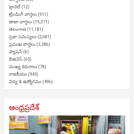
ట్రావెల్
(12)
ట్రేండింగ్ వార్తలు
(911)
తాజా వార్తలు
(19,271)
తెలంగాణ
(11,181)
ప్రజా సమస్యలు
(2,681)
ప్రముఖ వార్తలు
(2,286)
ఫ్యాషన్
(6)
బిజినెస్
(65)
ముఖ్య కథనాలు
(78)
రాజకీయం
(943)
విద్య & ఉద్యోగము
(496)
ఆంధ్రప్రదేశ్