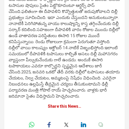
టసాసుల షాపులు సైతం పెట్టొకూదంటూ ఆర్డర్స్ పాస్
చేసింది.ఫలితంగా ఈ దీపావళిని కొవ్వొత్తులతో జరుపుకోవాలని దిల్లీ
ప్రభుత్వం సూచించింది. ఇదా ఎందుకు చేస్తుందని అనుకుంటున్నారా.
నానాటికీ పెరిగిపోతున్న వాయు కాలుష్యాన్ని కాస్త తగ్గించేందుకు దిల్లీ
సర్కార్ కదిలింది.సహజంగా దీపావళికి వారం రోజుల ముందు దిల్లీలో
ఉండే వాతావరణ పరిస్థితులు ఈసారి 15 రోజుల ముందే
కనిపిస్తున్నాయి. రెండు రోజులుగా క్రమంగా పెరుగుతూ వస్తోంది.
దిల్లీలో వాయి కాలుష్యం అక్టోబర్ 14 నాటికే విజృంభిస్తోంది.ఇలాంటి
సమయంలో దీపావళికి టపాసులు కాల్చితే అసలు దిల్లీ మహానగరం
వ్యాప్తంగా పీల్చుకునేందుకు గాలే ఉండదు. అందుకే ఈసారి
టపాకాయలు ఎవరూ కాల్చొద్దని స్పష్టమైన ఆదేశాలు జారీ
చేసింది.2025, జనవరి ఒకటో తేదీ వరకు దిల్లీలో టపాసులు తయారు
చేయటం, నిల్వ చేయటం, అమ్మటంపై నిషేధం విధించింది. ఎవరైనా
నిబంధనలు ఉల్లఘిస్తే తీవ్రమైన చర్యలు తీసుకుంటామని ఢిల్లీ
పర్యావరణ మంత్రి గోపాల్ రాయ్ హెచ్చరించారు. వాళ్లకు భారీ
జరిమానా సైతం విధిస్తామని హెచ్చరించారు.
Share this News…