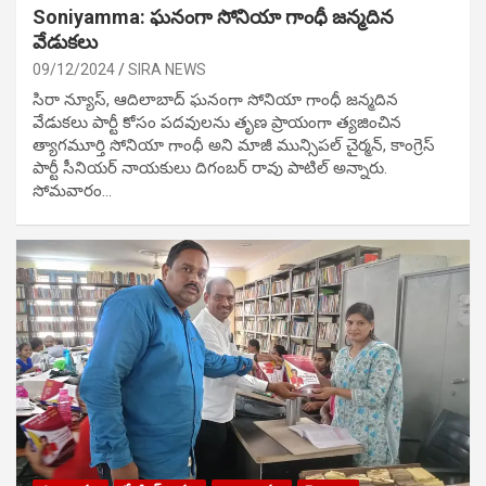
Soniyamma: ఘ‌నంగా సోనియా గాంధీ జ‌న్మ‌దిన
వేడుక‌లు
09/12/2024
SIRA NEWS
సిరా న్యూస్, ఆదిలాబాద్ ఘ‌నంగా సోనియా గాంధీ జ‌న్మ‌దిన
వేడుక‌లు పార్టీ కోసం ప‌ద‌వుల‌ను తృణ ప్రాయంగా త్య‌జించిన
త్యాగమూర్తి సోనియా గాంధీ అని మాజీ మున్సిప‌ల్ చైర్మ‌న్, కాంగ్రెస్
పార్టీ సీనియ‌ర్ నాయ‌కులు దిగంబ‌ర్ రావు పాటిల్ అన్నారు.
సోమవారం…