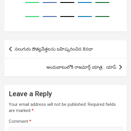
Post
నలుగురు దౌత్యవేత్తలను బహిష్కరించిన కెనడా
navigation
అందుబాటులోకి రాజమార్గ్ యాత్ర… యాప్
Leave a Reply
Your email address will not be published.
Required fields
are marked
*
Comment
*