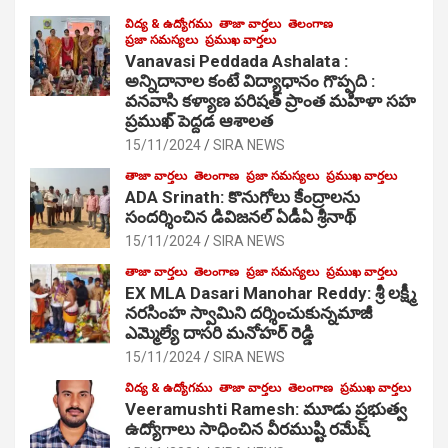
విద్య & ఉద్యోగము
తాజా వార్తలు
తెలంగాణ
ప్రజా సమస్యలు
ప్రముఖ వార్తలు
Vanavasi Peddada Ashalata :
అన్నిదానాల కంటే విద్యాధానం గొప్పది :
వనవాసి కళ్యాణ పరిషత్ ప్రాంత మహిళా సహ
ప్రముఖ్ పెద్దడ ఆశాలత
15/11/2024
SIRA NEWS
తాజా వార్తలు
తెలంగాణ
ప్రజా సమస్యలు
ప్రముఖ వార్తలు
ADA Srinath: కొనుగోలు కేంద్రాల‌ను
సంద‌ర్శించిన డివిజనల్ ఏడీఏ శ్రీనాథ్
15/11/2024
SIRA NEWS
తాజా వార్తలు
తెలంగాణ
ప్రజా సమస్యలు
ప్రముఖ వార్తలు
EX MLA Dasari Manohar Reddy: శ్రీ లక్ష్మీ
నరసింహ స్వామిని దర్శించుకున్నమాజీ
ఎమ్మెల్యే దాసరి మనోహర్ రెడ్డి
15/11/2024
SIRA NEWS
విద్య & ఉద్యోగము
తాజా వార్తలు
తెలంగాణ
ప్రముఖ వార్తలు
Veeramushti Ramesh: మూడు ప్రభుత్వ
ఉద్యోగాలు సాధించిన వీరముష్టి రమేష్