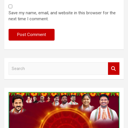
Save my name, email, and website in this browser for the
next time I comment.
S
e
a
r
c
h