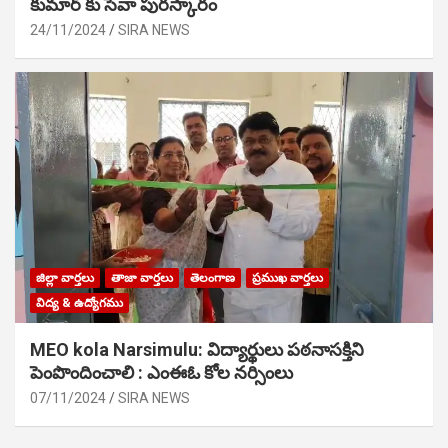
కుమార్ కు సేవా పురస్కారం
24/11/2024
SIRA NEWS
జిల్లా వార్తలు
తాజా వార్తలు
తెలంగాణ
ప్రముఖ వార్తలు
విద్య & ఉద్యోగము
MEO kola Narsimulu: విద్యార్థులు పఠ‌నాసక్తిని
పెంపొందించాలి : ఎంఈఓ కోల నర్సింలు
07/11/2024
SIRA NEWS