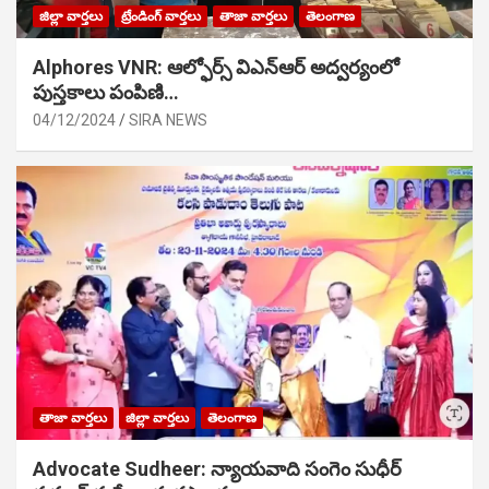
జిల్లా వార్తలు
ట్రేండింగ్ వార్తలు
తాజా వార్తలు
తెలంగాణ
Alphores VNR: ఆల్ఫోర్స్ విఎన్ఆర్ అద్వర్యంలో
పుస్తకాలు పంపిణి…
04/12/2024
SIRA NEWS
తాజా వార్తలు
జిల్లా వార్తలు
తెలంగాణ
Advocate Sudheer: న్యాయవాది సంగెం సుధీర్