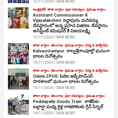
15/11/2024
SIRA NEWS
ఆంధ్రప్రదేశ్
తాజా వార్తలు
ప్రజా సమస్యలు
ప్రముఖ వార్తలు
Assistant Commissioner K
Vijayalakshmi: పెద్దాపురం మరిడమ్మ
దేవస్థానంలో అన్న ప్రసాద వితరణ :దేవస్థానం
అసిస్టెంట్ కమిషనర్ కే విజయలక్ష్మి
15/11/2024
SIRA NEWS
తాజా వార్తలు
తెలంగాణ
ప్రముఖ వార్తలు
విద్య & ఉద్యోగము
Kalvasrirampur: కాల్వశ్రీరాంపూర్లో ఘనంగా
బాలల దినోత్సవం
14/11/2024
SIRA NEWS
తాజా వార్తలు
తెలంగాణ
ప్రముఖ వార్తలు
విద్య & ఉద్యోగము
Odela ZPHS: ఓదెల జ‌డ్పీహెచ్ఎస్
పాఠ‌శాల‌లో ఘనంగా బాలల దినోత్సవం
14/11/2024
SIRA NEWS
తాజా వార్తలు
తెలంగాణ
ప్రజా సమస్యలు
ప్రముఖ వార్తలు
Peddapally Goods Train : కాజీపేట-
బల్లార్షా మధ్య రైళ్ల రాకపోకలకు గ్రీన్ సిగ్నల్
14/11/2024
SIRA NEWS