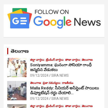
తెలంగాణ
జిల్లా వార్తలు
ట్రేండింగ్ వార్తలు
తాజా వార్తలు
తెలంగాణ
Soniyamma: ఘ‌నంగా సోనియా గాంధీ
జ‌న్మ‌దిన వేడుక‌లు
09/12/2024
SIRA NEWS
తెలంగాణ
ప్రజా సమస్యలు
రాజకీయం
Malla Reddy: సీనియర్ అసిస్టెంట్ సాయిలు
డిప్యూటేషన్ రద్దు చేయాలి…
09/12/2024
SIRA NEWS
జిల్లా వార్తలు
ట్రేండింగ్ వార్తలు
తాజా వార్తలు
తెలంగాణ