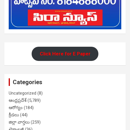
Click Here for E Paper
Categories
Uncategorized
(8)
ఆంధ్రప్రదేశ్
(5,789)
ఆరోగ్యం
(184)
క్రీడలు
(44)
జిల్లా వార్తలు
(259)
టెక్నాలజీ
(36)