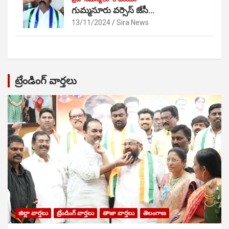
గుమ్మనూరు వర్సెస్ జేసీ…
13/11/2024
Sira News
ట్రేండింగ్ వార్తలు
జిల్లా వార్తలు
ట్రేండింగ్ వార్తలు
తాజా వార్తలు
తెలంగాణ