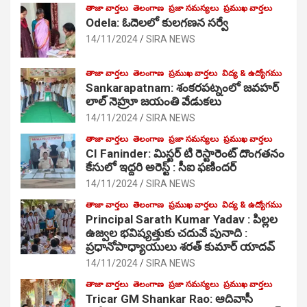
తాజా వార్తలు
తెలంగాణ
ప్రజా సమస్యలు
ప్రముఖ వార్తలు
Odela: ఓదెలలో కులగణన సర్వే
14/11/2024
SIRA NEWS
తాజా వార్తలు
తెలంగాణ
ప్రముఖ వార్తలు
విద్య & ఉద్యోగము
Sankarapatnam: శంకరపట్నంలో జవహర్
లాల్ నెహ్రూ జయంతి వేడుకలు
14/11/2024
SIRA NEWS
తాజా వార్తలు
తెలంగాణ
ప్రజా సమస్యలు
ప్రముఖ వార్తలు
CI Faninder: మిస్టర్ టి రెస్టారెంట్ దొంగతనం
కేసులో ఇద్దరి అరెస్ట్ : సీఐ ఫణిందర్
14/11/2024
SIRA NEWS
తాజా వార్తలు
తెలంగాణ
ప్రముఖ వార్తలు
విద్య & ఉద్యోగము
Principal Sarath Kumar Yadav : పిల్లల
ఉజ్వల భవిష్యత్తుకు చదువే పునాది :
ప్రధానోపాధ్యాయులు శరత్ కుమార్ యాదవ్
14/11/2024
SIRA NEWS
తాజా వార్తలు
తెలంగాణ
ప్రజా సమస్యలు
ప్రముఖ వార్తలు
Tricar GM Shankar Rao: ఆదివాసీ