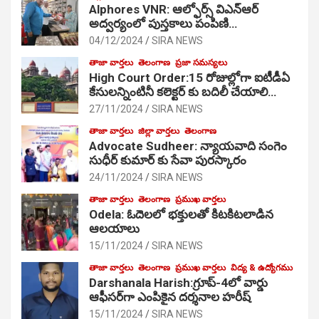
Alphores VNR: ఆల్ఫోర్స్ విఎన్ఆర్
అద్వర్యంలో పుస్తకాలు పంపిణి…
04/12/2024
SIRA NEWS
తాజా వార్తలు
తెలంగాణ
ప్రజా సమస్యలు
High Court Order:15 రోజుల్లోగా ఐటీడీఏ
కేసులన్నింటినీ కలెక్టర్ కు బదిలీ చేయాలి…
27/11/2024
SIRA NEWS
తాజా వార్తలు
జిల్లా వార్తలు
తెలంగాణ
Advocate Sudheer: న్యాయవాది సంగెం
సుధీర్ కుమార్ కు సేవా పురస్కారం
24/11/2024
SIRA NEWS
తాజా వార్తలు
తెలంగాణ
ప్రముఖ వార్తలు
Odela: ఓదెల‌లో భక్తులతో కిటకిటలాడిన
ఆల‌యాలు
15/11/2024
SIRA NEWS
తాజా వార్తలు
తెలంగాణ
ప్రముఖ వార్తలు
విద్య & ఉద్యోగము
Darshanala Harish:గ్రూప్-4లో వార్డు
ఆఫీసర్‌గా ఎంపికైన దర్శనాల హరీష్
15/11/2024
SIRA NEWS