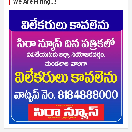
We Are Hiring…!