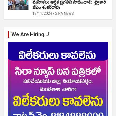
మహిళలు ఆర్థిక ప్రగతిని సాధించాలి: ట్రైకార్
జీఎం శంకర్‌రావు
13/11/2024
SIRA NEWS
We Are Hiring…!