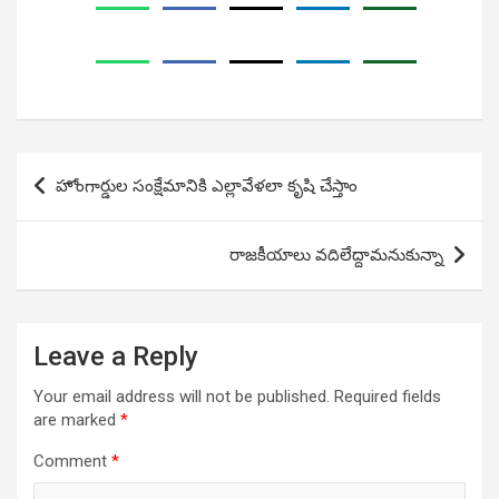
Post
హోంగార్డుల సంక్షేమానికి ఎల్లావేళలా కృషి చేస్తాం
navigation
రాజకీయాలు వదిలేద్దామనుకున్నా
Leave a Reply
Your email address will not be published.
Required fields
are marked
*
Comment
*