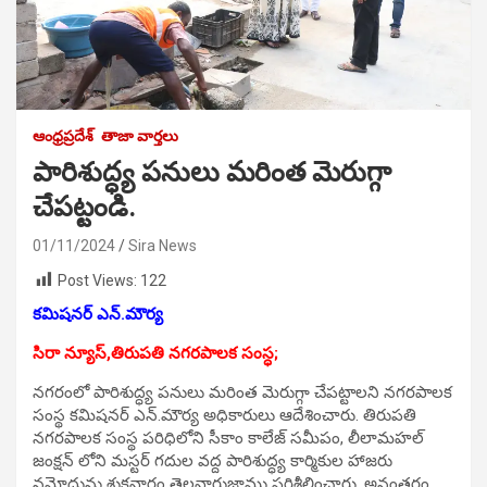
ఆంధ్రప్రదేశ్
తాజా వార్తలు
పారిశుద్ధ్య పనులు మరింత మెరుగ్గా
చేపట్టండి.
01/11/2024
Sira News
Post Views:
122
కమిషనర్ ఎన్.మౌర్య
సిరా న్యూస్,తిరుపతి నగరపాలక సంస్ధ;
నగరంలో పారిశుద్ధ్య పనులు మరింత మెరుగ్గా చేపట్టాలని నగరపాలక
సంస్థ కమిషనర్ ఎన్.మౌర్య అధికారులు ఆదేశించారు. తిరుపతి
నగరపాలక సంస్థ పరిధిలోని సీకాం కాలేజ్ సమీపం, లీలామహల్
జంక్షన్ లోని మస్టర్ గదుల వద్ద పారిశుద్ధ్య కార్మికుల హాజరు
నమోదును శుక్రవారం తెల్లవారుజాము పరిశీలించారు. అనంతరం