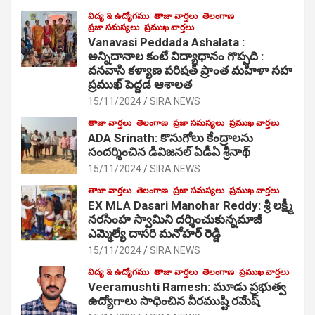
విద్య & ఉద్యోగము
తాజా వార్తలు
తెలంగాణ
ప్రజా సమస్యలు
ప్రముఖ వార్తలు
Vanavasi Peddada Ashalata :
అన్నిదానాల కంటే విద్యాధానం గొప్పది :
వనవాసి కళ్యాణ పరిషత్ ప్రాంత మహిళా సహ
ప్రముఖ్ పెద్దడ ఆశాలత
15/11/2024
SIRA NEWS
తాజా వార్తలు
తెలంగాణ
ప్రజా సమస్యలు
ప్రముఖ వార్తలు
ADA Srinath: కొనుగోలు కేంద్రాల‌ను
సంద‌ర్శించిన డివిజనల్ ఏడీఏ శ్రీనాథ్
15/11/2024
SIRA NEWS
తాజా వార్తలు
తెలంగాణ
ప్రజా సమస్యలు
ప్రముఖ వార్తలు
EX MLA Dasari Manohar Reddy: శ్రీ లక్ష్మీ
నరసింహ స్వామిని దర్శించుకున్నమాజీ
ఎమ్మెల్యే దాసరి మనోహర్ రెడ్డి
15/11/2024
SIRA NEWS
విద్య & ఉద్యోగము
తాజా వార్తలు
తెలంగాణ
ప్రముఖ వార్తలు
Veeramushti Ramesh: మూడు ప్రభుత్వ
ఉద్యోగాలు సాధించిన వీరముష్టి రమేష్