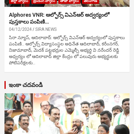
జిల్లా వార్తలు
ట్రేండింగ్ వార్తలు
తాజా వార్తలు
తెలంగాణ
Alphores VNR: ఆల్ఫోర్స్ విఎన్ఆర్ అద్వర్యంలో
పుస్తకాలు పంపిణి…
04/12/2024
SIRA NEWS
సిరా న్యూస్, ఆదిలాబాద్: ఆల్ఫోర్స్ విఎన్ఆర్ అద్వర్యంలో పుస్తకాలు
పంపిణి… ఆల్ఫోర్స్ విద్యాసంస్థల అధినేత ఆదిలాబాద్, కరీంనగర్,
నిజామాబాద్, మెదక్ పట్టభద్రుల ఎమ్మెల్సీ అభ్యర్థి వి నరేందర్ రెడ్డి
అధ్వర్యం లో ఆదిలాబాద్ జిల్లా కేంద్రం లో పలువురు అభ్యర్థులకు
పోటిప‌రీక్ష‌ల‌కు…
ఇంకా చదవండి