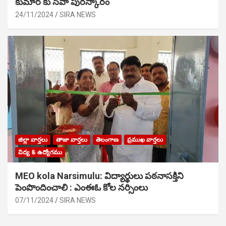
కుమార్ కు సేవా పురస్కారం
24/11/2024
SIRA NEWS
జిల్లా వార్తలు
తాజా వార్తలు
తెలంగాణ
ప్రముఖ వార్తలు
విద్య & ఉద్యోగము
MEO kola Narsimulu: విద్యార్థులు పఠ‌నాసక్తిని
పెంపొందించాలి : ఎంఈఓ కోల నర్సింలు
07/11/2024
SIRA NEWS