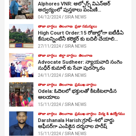
Alphores VNR: ఆల్ఫోర్స్ విఎన్ఆర్
అద్వర్యంలో పుస్తకాలు పంపిణి…
04/12/2024
SIRA NEWS
తాజా వార్తలు
తెలంగాణ
ప్రజా సమస్యలు
High Court Order:15 రోజుల్లోగా ఐటీడీఏ
కేసులన్నింటినీ కలెక్టర్ కు బదిలీ చేయాలి…
27/11/2024
SIRA NEWS
తాజా వార్తలు
జిల్లా వార్తలు
తెలంగాణ
Advocate Sudheer: న్యాయవాది సంగెం
సుధీర్ కుమార్ కు సేవా పురస్కారం
24/11/2024
SIRA NEWS
తాజా వార్తలు
తెలంగాణ
ప్రముఖ వార్తలు
Odela: ఓదెల‌లో భక్తులతో కిటకిటలాడిన
ఆల‌యాలు
15/11/2024
SIRA NEWS
తాజా వార్తలు
తెలంగాణ
ప్రముఖ వార్తలు
విద్య & ఉద్యోగము
Darshanala Harish:గ్రూప్-4లో వార్డు
ఆఫీసర్‌గా ఎంపికైన దర్శనాల హరీష్
15/11/2024
SIRA NEWS