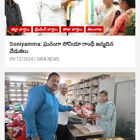
జిల్లా వార్తలు
ట్రేండింగ్ వార్తలు
తాజా వార్తలు
తెలంగాణ
Soniyamma: ఘ‌నంగా సోనియా గాంధీ జ‌న్మ‌దిన
వేడుక‌లు
09/12/2024
SIRA NEWS