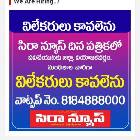
We Are Hiring…!