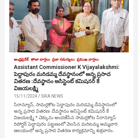
ఆంధ్రప్రదేశ్
తాజా వార్తలు
ప్రజా సమస్యలు
ప్రముఖ వార్తలు
Assistant Commissioner K Vijayalakshmi:
పెద్దాపురం మరిడమ్మ దేవస్థానంలో అన్న ప్రసాద
వితరణ :దేవస్థానం అసిస్టెంట్ కమిషనర్ కే
విజయలక్ష్మి
15/11/2024
SIRA NEWS
సిరాన్యూస్, సామర్లకోట పెద్దాపురం మరిడమ్మ దేవస్థానంలో
అన్న ప్రసాద వితరణ :దేవస్థానం అసిస్టెంట్ కమిషనర్ కే
విజయలక్ష్మి * చెక్కును అందజేసిన సామర్లకోట సిరాన్యూస్
రిపోర్టర్ పెద్దాపురం పట్టణంలో వెలసిన మరిటమ్మ అమ్మవారి
ఆలయంలో అన్న ప్రసాద వితరణ కార్యక్రమాన్ని శుక్రవారం…