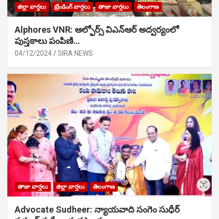
జిల్లా వార్తలు
ట్రేండింగ్ వార్తలు
తాజా వార్తలు
తెలంగాణ
Alphores VNR: ఆల్ఫోర్స్ విఎన్ఆర్ అద్వర్యంలో
పుస్తకాలు పంపిణి…
04/12/2024
SIRA NEWS
తాజా వార్తలు
జిల్లా వార్తలు
తెలంగాణ
Advocate Sudheer: న్యాయవాది సంగెం సుధీర్