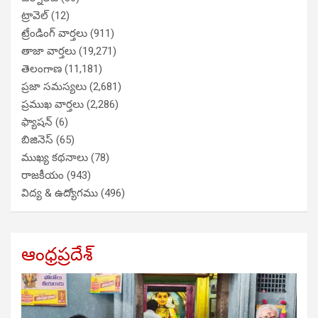
ట్రావెల్
(12)
ట్రేండింగ్ వార్తలు
(911)
తాజా వార్తలు
(19,271)
తెలంగాణ
(11,181)
ప్రజా సమస్యలు
(2,681)
ప్రముఖ వార్తలు
(2,286)
ఫ్యాషన్
(6)
బిజినెస్
(65)
ముఖ్య కథనాలు
(78)
రాజకీయం
(943)
విద్య & ఉద్యోగము
(496)
ఆంధ్రప్రదేశ్