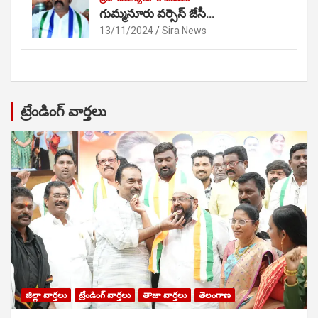
గుమ్మనూరు వర్సెస్ జేసీ…
13/11/2024
Sira News
ట్రేండింగ్ వార్తలు
జిల్లా వార్తలు
ట్రేండింగ్ వార్తలు
తాజా వార్తలు
తెలంగాణ