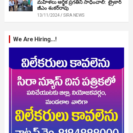
మహిళలు ఆర్థిక ప్రగతిని సాధించాలి: ట్రైకార్
జీఎం శంకర్‌రావు
13/11/2024
SIRA NEWS
We Are Hiring…!