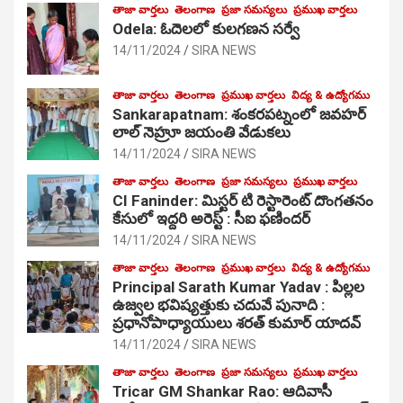
తాజా వార్తలు
తెలంగాణ
ప్రజా సమస్యలు
ప్రముఖ వార్తలు
Odela: ఓదెలలో కులగణన సర్వే
14/11/2024
SIRA NEWS
తాజా వార్తలు
తెలంగాణ
ప్రముఖ వార్తలు
విద్య & ఉద్యోగము
Sankarapatnam: శంకరపట్నంలో జవహర్
లాల్ నెహ్రూ జయంతి వేడుకలు
14/11/2024
SIRA NEWS
తాజా వార్తలు
తెలంగాణ
ప్రజా సమస్యలు
ప్రముఖ వార్తలు
CI Faninder: మిస్టర్ టి రెస్టారెంట్ దొంగతనం
కేసులో ఇద్దరి అరెస్ట్ : సీఐ ఫణిందర్
14/11/2024
SIRA NEWS
తాజా వార్తలు
తెలంగాణ
ప్రముఖ వార్తలు
విద్య & ఉద్యోగము
Principal Sarath Kumar Yadav : పిల్లల
ఉజ్వల భవిష్యత్తుకు చదువే పునాది :
ప్రధానోపాధ్యాయులు శరత్ కుమార్ యాదవ్
14/11/2024
SIRA NEWS
తాజా వార్తలు
తెలంగాణ
ప్రజా సమస్యలు
ప్రముఖ వార్తలు
Tricar GM Shankar Rao: ఆదివాసీ