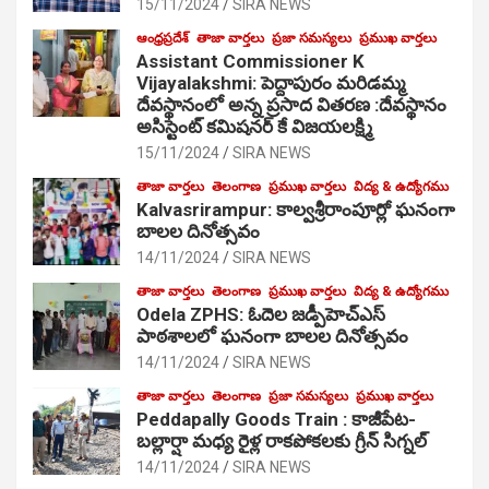
15/11/2024
SIRA NEWS
ఆంధ్రప్రదేశ్
తాజా వార్తలు
ప్రజా సమస్యలు
ప్రముఖ వార్తలు
Assistant Commissioner K
Vijayalakshmi: పెద్దాపురం మరిడమ్మ
దేవస్థానంలో అన్న ప్రసాద వితరణ :దేవస్థానం
అసిస్టెంట్ కమిషనర్ కే విజయలక్ష్మి
15/11/2024
SIRA NEWS
తాజా వార్తలు
తెలంగాణ
ప్రముఖ వార్తలు
విద్య & ఉద్యోగము
Kalvasrirampur: కాల్వశ్రీరాంపూర్లో ఘనంగా
బాలల దినోత్సవం
14/11/2024
SIRA NEWS
తాజా వార్తలు
తెలంగాణ
ప్రముఖ వార్తలు
విద్య & ఉద్యోగము
Odela ZPHS: ఓదెల జ‌డ్పీహెచ్ఎస్
పాఠ‌శాల‌లో ఘనంగా బాలల దినోత్సవం
14/11/2024
SIRA NEWS
తాజా వార్తలు
తెలంగాణ
ప్రజా సమస్యలు
ప్రముఖ వార్తలు
Peddapally Goods Train : కాజీపేట-
బల్లార్షా మధ్య రైళ్ల రాకపోకలకు గ్రీన్ సిగ్నల్
14/11/2024
SIRA NEWS