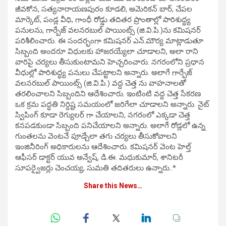
జీవకోన, సత్యనారాయణపురం కూడలి, అమెరికన్ బార్, చేపల
మార్కెట్, పండ్ల వీధి, గాంధీ రోడ్డు తదితర ప్రాంతాల్లో పారిశుద్ధ్య
పనులను, గార్బేజ్ వలనరబుల్ పాయింట్స్ (జి.వి.పి.)ను కమిషనర్
పరిశీలించారు. ఈ సందర్భంగా కమిషనర్ ఎన్.మౌర్య మాట్లాడుతూ
సిబ్బంది అందరూ విధులకు హాజరయ్యేలా చూడాలని, అలా రాని
వారిపై చర్యలు తీసుకుంటామని హెచ్చరించారు. నగరంలోని ప్రధాన
వీధుల్లో పారిశుద్ధ్య పనులు చేపట్టాలని అన్నారు. అలాగే గార్బేజ్
వలనరబుల్ పాయింట్స్ (జి.వి.పి.) వద్ద చెత్త ను వాహనాలతో
తరలించాలని సిబ్బందిని ఆదేశించారు. ఇంటింటి వద్ద చెత్త సేకరణ
ఒక క్రమ పద్ధతి నిర్దిష్ట సమయంలో జరిగేలా చూడాలని అన్నారు. నైట్
స్విపింగ్ కూడా రెగ్యులర్ గా చేయాలని, నగరంలో ఎక్కడా చెత్త
కనపడకుండా సిబ్బంది పనిచేయాలని అన్నారు. అలాగే రోడ్లలో ఉన్న
గుంతలను వెంటనే పూడ్చేలా తగు చర్యలు తీసుకోవాలని
ఇంజినీరింగ్ అధికారులను ఆదేశించారు. కమిషనర్ వెంట హెల్త్
ఆఫీసర్ డాక్టర్ యువ అన్వేష్, డి.ఈ. మధుకుమార్, శానిటరీ
సూపర్వైజర్లు చెంచయ్య, సుమతి తదితరులు ఉన్నారు..*
Share this News…