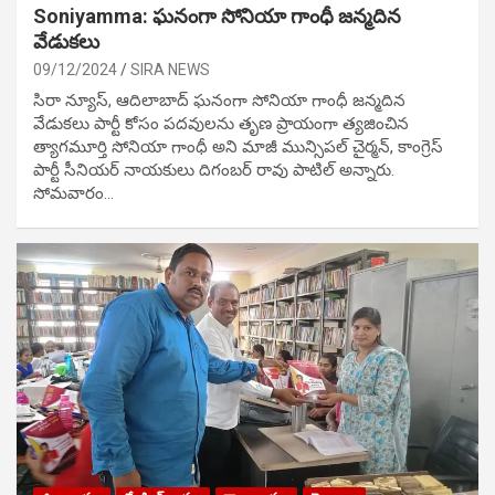
Soniyamma: ఘ‌నంగా సోనియా గాంధీ జ‌న్మ‌దిన
వేడుక‌లు
09/12/2024
SIRA NEWS
సిరా న్యూస్, ఆదిలాబాద్ ఘ‌నంగా సోనియా గాంధీ జ‌న్మ‌దిన
వేడుక‌లు పార్టీ కోసం ప‌ద‌వుల‌ను తృణ ప్రాయంగా త్య‌జించిన
త్యాగమూర్తి సోనియా గాంధీ అని మాజీ మున్సిప‌ల్ చైర్మ‌న్, కాంగ్రెస్
పార్టీ సీనియ‌ర్ నాయ‌కులు దిగంబ‌ర్ రావు పాటిల్ అన్నారు.
సోమవారం…