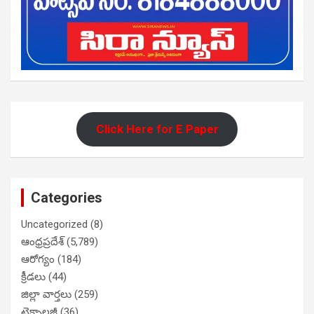
Click Here for E Paper
Categories
Uncategorized
(8)
ఆంధ్రప్రదేశ్
(5,789)
ఆరోగ్యం
(184)
క్రీడలు
(44)
జిల్లా వార్తలు
(259)
టెక్నాలజీ
(36)