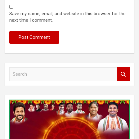
Save my name, email, and website in this browser for the
next time I comment.
S
e
a
r
c
h