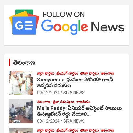
తెలంగాణ
జిల్లా వార్తలు
ట్రేండింగ్ వార్తలు
తాజా వార్తలు
తెలంగాణ
Soniyamma: ఘ‌నంగా సోనియా గాంధీ
జ‌న్మ‌దిన వేడుక‌లు
09/12/2024
SIRA NEWS
తెలంగాణ
ప్రజా సమస్యలు
రాజకీయం
Malla Reddy: సీనియర్ అసిస్టెంట్ సాయిలు
డిప్యూటేషన్ రద్దు చేయాలి…
09/12/2024
SIRA NEWS
జిల్లా వార్తలు
ట్రేండింగ్ వార్తలు
తాజా వార్తలు
తెలంగాణ