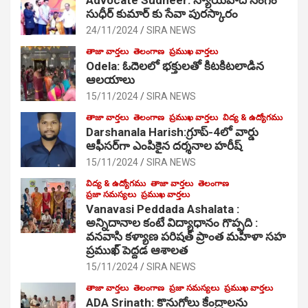
సుధీర్ కుమార్ కు సేవా పురస్కారం
24/11/2024
SIRA NEWS
తాజా వార్తలు
తెలంగాణ
ప్రముఖ వార్తలు
Odela: ఓదెల‌లో భక్తులతో కిటకిటలాడిన
ఆల‌యాలు
15/11/2024
SIRA NEWS
తాజా వార్తలు
తెలంగాణ
ప్రముఖ వార్తలు
విద్య & ఉద్యోగము
Darshanala Harish:గ్రూప్-4లో వార్డు
ఆఫీసర్‌గా ఎంపికైన దర్శనాల హరీష్
15/11/2024
SIRA NEWS
విద్య & ఉద్యోగము
తాజా వార్తలు
తెలంగాణ
ప్రజా సమస్యలు
ప్రముఖ వార్తలు
Vanavasi Peddada Ashalata :
అన్నిదానాల కంటే విద్యాధానం గొప్పది :
వనవాసి కళ్యాణ పరిషత్ ప్రాంత మహిళా సహ
ప్రముఖ్ పెద్దడ ఆశాలత
15/11/2024
SIRA NEWS
తాజా వార్తలు
తెలంగాణ
ప్రజా సమస్యలు
ప్రముఖ వార్తలు
ADA Srinath: కొనుగోలు కేంద్రాల‌ను