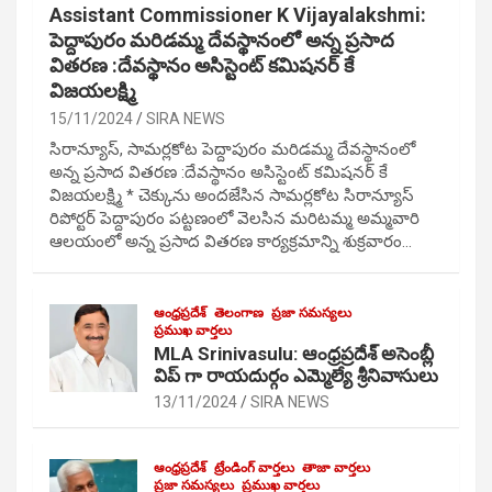
Assistant Commissioner K Vijayalakshmi:
పెద్దాపురం మరిడమ్మ దేవస్థానంలో అన్న ప్రసాద
వితరణ :దేవస్థానం అసిస్టెంట్ కమిషనర్ కే
విజయలక్ష్మి
15/11/2024
SIRA NEWS
సిరాన్యూస్, సామర్లకోట పెద్దాపురం మరిడమ్మ దేవస్థానంలో
అన్న ప్రసాద వితరణ :దేవస్థానం అసిస్టెంట్ కమిషనర్ కే
విజయలక్ష్మి * చెక్కును అందజేసిన సామర్లకోట సిరాన్యూస్
రిపోర్టర్ పెద్దాపురం పట్టణంలో వెలసిన మరిటమ్మ అమ్మవారి
ఆలయంలో అన్న ప్రసాద వితరణ కార్యక్రమాన్ని శుక్రవారం…
ఆంధ్రప్రదేశ్
తెలంగాణ
ప్రజా సమస్యలు
ప్రముఖ వార్తలు
MLA Srinivasulu: ఆంధ్రప్రదేశ్ అసెంబ్లీ
విప్ గా రాయదుర్గం ఎమ్మెల్యే శ్రీనివాసులు
13/11/2024
SIRA NEWS
ఆంధ్రప్రదేశ్
ట్రేండింగ్ వార్తలు
తాజా వార్తలు
ప్రజా సమస్యలు
ప్రముఖ వార్తలు