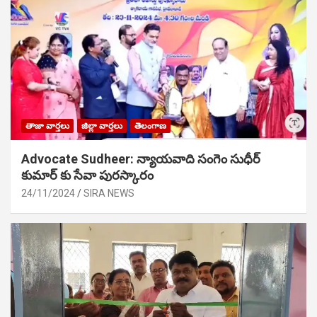
తాజా వార్తలు
జిల్లా వార్తలు
తెలంగాణ
Advocate Sudheer: న్యాయవాది సంగెం సుధీర్
కుమార్ కు సేవా పురస్కారం
24/11/2024
SIRA NEWS