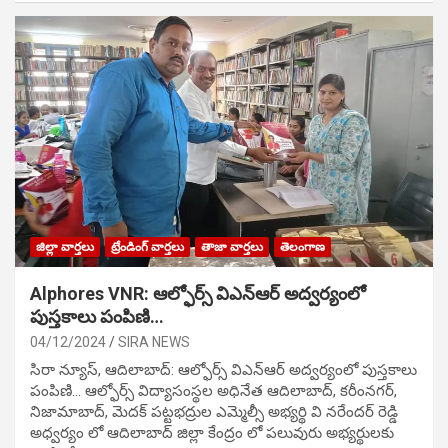
జిల్లా వార్తలు
ట్రేండింగ్ వార్తలు
తాజా వార్తలు
తెలంగాణ
Alphores VNR: ఆల్ఫోర్స్ విఎన్ఆర్ అద్వర్యంలో
పుస్తకాలు పంపిణి…
04/12/2024
SIRA NEWS
సిరా న్యూస్, ఆదిలాబాద్: ఆల్ఫోర్స్ విఎన్ఆర్ అద్వర్యంలో పుస్తకాలు
పంపిణి… ఆల్ఫోర్స్ విద్యాసంస్థల అధినేత ఆదిలాబాద్, కరీంనగర్,
నిజామాబాద్, మెదక్ పట్టభద్రుల ఎమ్మెల్సీ అభ్యర్థి వి నరేందర్ రెడ్డి
అధ్వర్యం లో ఆదిలాబాద్ జిల్లా కేంద్రం లో పలువురు అభ్యర్థులకు