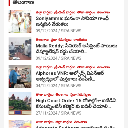
తెలంగాణ
జిల్లా వార్తలు
ట్రేండింగ్ వార్తలు
తాజా వార్తలు
తెలంగాణ
Soniyamma: ఘ‌నంగా సోనియా గాంధీ
జ‌న్మ‌దిన వేడుక‌లు
09/12/2024
SIRA NEWS
తెలంగాణ
ప్రజా సమస్యలు
రాజకీయం
Malla Reddy: సీనియర్ అసిస్టెంట్ సాయిలు
డిప్యూటేషన్ రద్దు చేయాలి…
09/12/2024
SIRA NEWS
జిల్లా వార్తలు
ట్రేండింగ్ వార్తలు
తాజా వార్తలు
తెలంగాణ
Alphores VNR: ఆల్ఫోర్స్ విఎన్ఆర్
అద్వర్యంలో పుస్తకాలు పంపిణి…
04/12/2024
SIRA NEWS
తాజా వార్తలు
తెలంగాణ
ప్రజా సమస్యలు
High Court Order:15 రోజుల్లోగా ఐటీడీఏ
కేసులన్నింటినీ కలెక్టర్ కు బదిలీ చేయాలి…
27/11/2024
SIRA NEWS
తాజా వార్తలు
జిల్లా వార్తలు
తెలంగాణ
Advocate Sudheer: న్యాయవాది సంగెం