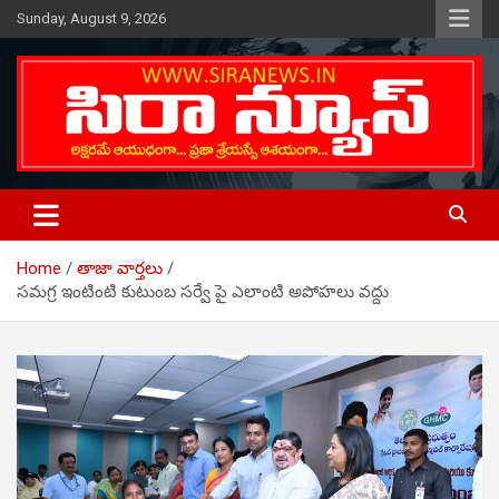
Skip
Sunday, August 9, 2026
to
content
Telugu Online News Daily
SIRA NEWS
Home
తాజా వార్తలు
సమగ్ర ఇంటింటి కుటుంబ సర్వే పై ఎలాంటి అపోహలు వద్దు