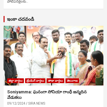
పోటిప‌రీక్ష‌ల‌కు…
ఇంకా చదవండి
జిల్లా వార్తలు
ట్రేండింగ్ వార్తలు
తాజా వార్తలు
తెలంగాణ
Soniyamma: ఘ‌నంగా సోనియా గాంధీ జ‌న్మ‌దిన
వేడుక‌లు
09/12/2024
SIRA NEWS