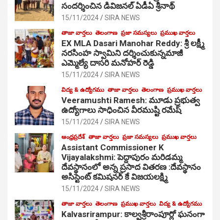
సంద‌ర్శించిన డివిజనల్ ఏడీఏ శ్రీనాథ్
15/11/2024
SIRA NEWS
తాజా వార్తలు
తెలంగాణ
ప్రజా సమస్యలు
ప్రముఖ వార్తలు
EX MLA Dasari Manohar Reddy: శ్రీ లక్ష్మీ
నరసింహ స్వామిని దర్శించుకున్నమాజీ
ఎమ్మెల్యే దాసరి మనోహర్ రెడ్డి
15/11/2024
SIRA NEWS
విద్య & ఉద్యోగము
తాజా వార్తలు
తెలంగాణ
ప్రముఖ వార్తలు
Veeramushti Ramesh: మూడు ప్రభుత్వ
ఉద్యోగాలు సాధించిన వీరముష్టి రమేష్
15/11/2024
SIRA NEWS
ఆంధ్రప్రదేశ్
తాజా వార్తలు
ప్రజా సమస్యలు
ప్రముఖ వార్తలు
Assistant Commissioner K
Vijayalakshmi: పెద్దాపురం మరిడమ్మ
దేవస్థానంలో అన్న ప్రసాద వితరణ :దేవస్థానం
అసిస్టెంట్ కమిషనర్ కే విజయలక్ష్మి
15/11/2024
SIRA NEWS
తాజా వార్తలు
తెలంగాణ
ప్రముఖ వార్తలు
విద్య & ఉద్యోగము
Kalvasrirampur: కాల్వశ్రీరాంపూర్లో ఘనంగా