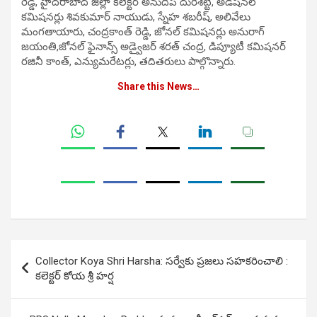
రెడ్డి, హైదరాబాద్ జిల్లా కలెక్టర్ అనుదీప్ దురిశెట్టి, అడిషనల్
కమిషనర్లు శివకుమార్ నాయుడు, స్నేహ శబరీష్, అలివేలు
మంగతాయారు, చంద్రకాంత్ రెడ్డి, జోనల్ కమిషనర్లు అనురాగ్
జయంతి,జోనల్ ఫైనాన్స్ అడ్వైజర్ శరత్ చంద్ర, డిప్యూటీ కమిషనర్
రజినీ కాంత్, ఎన్యుమరేటర్లు, తదితరులు పాల్గొన్నారు.
Share this News…
Post
Collector Koya Shri Harsha: సర్వేకు ప్రజలు సహకరించాలి :
navigation
కలెక్టర్ కోయ శ్రీ హర్ష