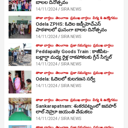
బాలల దినోత్సవం
14/11/2024
SIRA NEWS
తాజా వార్తలు
తెలంగాణ
ప్రముఖ వార్తలు
విద్య & ఉద్యోగము
Odela ZPHS: ఓదెల జ‌డ్పీహెచ్ఎస్
పాఠ‌శాల‌లో ఘనంగా బాలల దినోత్సవం
14/11/2024
SIRA NEWS
తాజా వార్తలు
తెలంగాణ
ప్రజా సమస్యలు
ప్రముఖ వార్తలు
Peddapally Goods Train : కాజీపేట-
బల్లార్షా మధ్య రైళ్ల రాకపోకలకు గ్రీన్ సిగ్నల్
14/11/2024
SIRA NEWS
తాజా వార్తలు
తెలంగాణ
ప్రజా సమస్యలు
ప్రముఖ వార్తలు
Odela: ఓదెలలో కులగణన సర్వే
14/11/2024
SIRA NEWS
తాజా వార్తలు
తెలంగాణ
ప్రముఖ వార్తలు
విద్య & ఉద్యోగము
Sankarapatnam: శంకరపట్నంలో జవహర్
లాల్ నెహ్రూ జయంతి వేడుకలు
14/11/2024
SIRA NEWS
తాజా వార్తలు
తెలంగాణ
ప్రజా సమస్యలు
ప్రముఖ వార్తలు