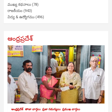
ముఖ్య కథనాలు
(78)
రాజకీయం
(943)
విద్య & ఉద్యోగము
(496)
ఆంధ్రప్రదేశ్
ఆంధ్రప్రదేశ్
తాజా వార్తలు
ప్రజా సమస్యలు
ప్రముఖ వార్తలు