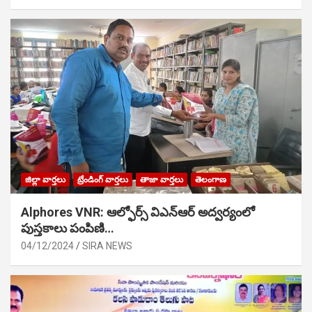
జిల్లా వార్తలు
ట్రేండింగ్ వార్తలు
తాజా వార్తలు
తెలంగాణ
Alphores VNR: ఆల్ఫోర్స్ విఎన్ఆర్ అద్వర్యంలో
పుస్తకాలు పంపిణి…
04/12/2024
SIRA NEWS