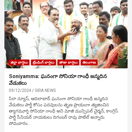
జిల్లా వార్తలు
ట్రేండింగ్ వార్తలు
తాజా వార్తలు
తెలంగాణ
Soniyamma: ఘ‌నంగా సోనియా గాంధీ జ‌న్మ‌దిన
వేడుక‌లు
09/12/2024
SIRA NEWS
సిరా న్యూస్, ఆదిలాబాద్ ఘ‌నంగా సోనియా గాంధీ జ‌న్మ‌దిన
వేడుక‌లు పార్టీ కోసం ప‌ద‌వుల‌ను తృణ ప్రాయంగా త్య‌జించిన
త్యాగమూర్తి సోనియా గాంధీ అని మాజీ మున్సిప‌ల్ చైర్మ‌న్, కాంగ్రెస్
పార్టీ సీనియ‌ర్ నాయ‌కులు దిగంబ‌ర్ రావు పాటిల్ అన్నారు.
సోమవారం…