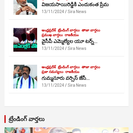
విజయసాయిరెడ్డికి ఎందుకంత ప్రేమ
13/11/2024
Sira News
ఆంధ్రప్రదేశ్
ట్రేండింగ్ వార్తలు
తాజా వార్తలు
ప్రముఖ వార్తలు
రాజకీయం
వైసీపీ ఎమ్మెల్యేల యూ టర్న్…
13/11/2024
Sira News
ఆంధ్రప్రదేశ్
ట్రేండింగ్ వార్తలు
తాజా వార్తలు
ప్రజా సమస్యలు
రాజకీయం
గుమ్మనూరు వర్సెస్ జేసీ…
13/11/2024
Sira News
ట్రేండింగ్ వార్తలు