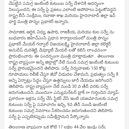
చేపట్టిన సమగ్ర ఇంటింటి కుటుంబ సర్వే దేశానికి ఆదర్శంగా
నిలుస్తుందని, ఈ సర్వే పై ప్రజలు ఎలాంటి అపోహలు పెట్టుకోవద్దని
రాష్ట్ర బీసీ సంక్షేమం, రవాణా శాఖ మరియు హైదరాబాద్ జిల్లా ఇన్
ఛార్జి మంత్రి పొన్నం ప్రభాకర్ అన్నారు.
సామాజిక, ఆర్థిక, విద్య, ఉపాధి, రాజకీయ, మరియు కుల సర్వే ను
బుధవారం జిహెచ్ఎంసి ప్రధాన కార్యాలయంలో మంత్రి పొన్నం
ప్రభాకర్ మేయర్ గద్వాల్ విజయలక్ష్మి, హైదరాబాద్ జిల్లా కలెక్టర్
అనుదీప్ దురిశెట్టి, డిప్యూటీ మేయర్ లతో కలిసి లాంఛనంగా
ప్రారంభించారు. ఈ సందర్భంగా మంత్రి మాట్లాడుతూ… తెలంగాణ
రాష్ట్ర వ్యాప్తంగా అన్ని జిల్లాల్లో నేటి నుండి సమగ్ర ఇంటింటి కుటుంబ
సర్వే ప్రారంభమైందని తెలిపారు. సర్వే నిర్వహణకు 150 కోట్ల
రూపాయలు రిలీజ్ చేస్తూ జీవో విడుదల చేశామని, ప్రభుత్వం సర్వే కి
అన్ని ఏర్పాట్లు సిద్ధం చేస్తూ ఉత్తర్వులు జారీ చేయడం జరిగిందని
తెలిపారు. రాష్ట్ర వ్యాప్తంగా నేటి నుండి 30 వ తేదీ వరకు సర్వే
జరుగుతుందని, ముందుగా ఎన్యుమరేటర్ బ్లాక్ గా గుర్తించిన మ్యాప్
ప్రకారంగా ఇళ్లను సర్వే చేసి స్టికర్ వేసి ఇంటి యజమానులకు సమగ్ర
కుటుంబ సర్వే పై సమాచారం ఇచ్చి, 9వ తేదీ నుండి ఇంటింటి
కుటుంబ సమగ్ర వివరాలు సేకరించడం జరుగుతుందని తెలిపారు.
సర్వే పై ఎప్పటికప్పుడు సమీక్షిస్తామని పేర్కొన్నారు.
తెలంగాణ వ్యాప్తంగా ఒక కోటి 17 లక్షల 44 వేల ఇండ్లు సర్వే