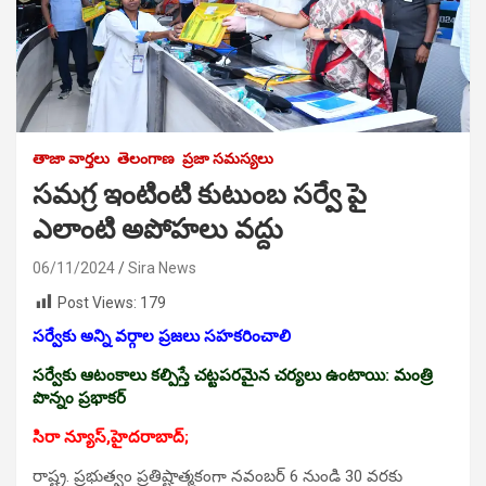
తాజా వార్తలు
తెలంగాణ
ప్రజా సమస్యలు
సమగ్ర ఇంటింటి కుటుంబ సర్వే పై
ఎలాంటి అపోహలు వద్దు
06/11/2024
Sira News
Post Views:
179
సర్వేకు అన్ని వర్గాల ప్రజలు సహకరించాలి
సర్వేకు ఆటంకాలు కల్పిస్తే చట్టపరమైన చర్యలు ఉంటాయి: మంత్రి
పొన్నం ప్రభాకర్
సిరా న్యూస్,హైదరాబాద్;
రాష్ట్ర. ప్రభుత్వం ప్రతిష్టాత్మకంగా నవంబర్ 6 నుండి 30 వరకు