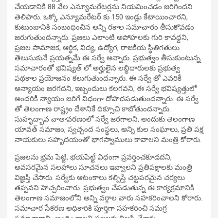
చేయడానికి 88 వేల ఎన్యూమరేటర్లను నియమించడం జరిగిందని
తెలిపారు. ఒక్కో ఎన్యూమరేటర్ కు 150 ఇండ్లు కేటాయించారని,
కుటుంబానికి సంబంధించిన అన్ని రకాల సమాచారం తీసుకోవడం
జరుగుతుందన్నారు. ప్రజలు ఎలాంటి అపోహలకు గురి కావద్దని,
ప్రజల సామాజిక, ఆర్థిక, విద్య, ఉద్యోగ, రాజకీయ స్థితిగతులు
తెలుసుకునే ప్రయత్నమే ఈ సర్వే అన్నారు. ప్రభుత్వం తీసుకుంటున్న
సమాచారంతో భవిష్యత్ లో అర్హులైన లబ్ధిదారులకు ప్రభుత్వ
పథకాల ప్రయోజనం కలుగుతుందన్నారు. ఈ సర్వే తో ఎవరికీ
అన్యాయం జరగదని, ఇబ్బందులు కలగవని, ఈ సర్వే భవిష్యత్తులో
అందరికీ న్యాయం జరిగే విధంగా దోహదపడుతుందన్నారు. ఈ సర్వే
తో తెలంగాణ రాష్ట్రం దేశానికే దిక్సూచి కాబోతుందన్నారు.
సుహృద్భావ వాతావరణంలో సర్వే జరగాలని, అందుకు తెలంగాణ
యావత్ సమాజం, స్వచ్ఛంద సంస్థలు, అన్ని కుల సంఘాలు, ప్రతి పక్ష
నాయకులు సహృదయంతో భాగస్వాములు కావాలని మంత్రి కోరారు.
ప్రజలను భ్రమ పెట్టి, భయపెట్టే విధంగా ప్రవర్తించకూడదని,
అవసరమైన సలహాలు సూచనలు ఇవ్వాలని ప్రతిపక్షాలకు మంత్రి
విజ్ఞప్తి చేసారు. సర్వేకు ఆటంకాలు కల్పిస్తే చట్టపరమైన చర్యలు
తప్పవని హెచ్చరించారు. ప్రభుత్వం చేపడుతున్న ఈ కార్యక్రమానికి
తెలంగాణ సమాజంలోని అన్ని వర్గాల వారు సహకరించాలని కోరారు.
సమాచార సేకరణ అధికారికి పూర్తిగా సహకరించి సమగ్ర