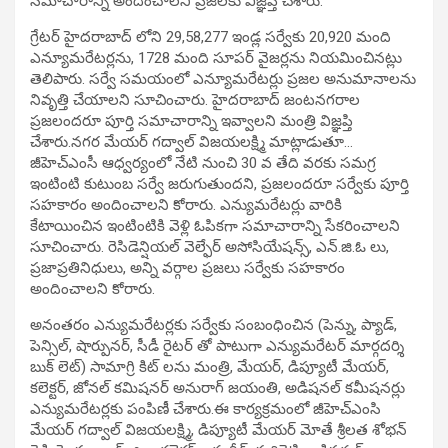
సమాచారాన్ని అందించాలని ప్రజలకు విజ్ఞప్తి చేశారు.
గ్రేటర్ హైదరాబాద్ లోని 29,58,277 ఇండ్ల సర్వేకు 20,920 మంది
ఎన్యూమరేటర్లను, 1728 మంది సూపర్ వైజర్లను నియమించినట్లు
తెలిపారు. సర్వే సమయంలో ఎన్యూమరేటర్లు ప్రజల అనుమానాలను
నివృత్తి చేయాలని సూచించారు. హైదరాబాద్ జంటనగరాల
ప్రజలందరూ పూర్తి సమాచారాన్ని ఇవ్వాలని మంత్రి విజ్ఞప్తి
చేశారు.నగర మేయర్ గద్వాల్ విజయలక్ష్మి మాట్లాడుతూ…
జీహెచ్ఎంసీ ఆధ్వర్యంలో నేటి నుంచి 30 వ తేది వరకు సమగ్ర
ఇంటింటి కుటుంబ సర్వే జరుగుతుందని, ప్రజలందరూ సర్వేకు పూర్తి
సహకారం అందించాలని కోరారు. ఎన్యుమరేటర్లు వారికి
కేటాయించిన ఇంటింటికి వెళ్లి ఓపికగా సమాచారాన్ని సేకరించాలని
సూచించారు. రెసిడెన్షియల్ వెల్ఫేర్ అసోసియేషన్స్, ఎన్.జి.ఓ లు,
ప్రజాప్రతినిధులు, అన్ని వర్గాల ప్రజలు సర్వేకు సహకారం
అందించాలని కోరారు.
అనంతరం ఎన్యుమరేటర్లకు సర్వేకు సంబంధించిన (పెన్ను, ప్యాడ్,
పెన్సిల్, షార్పునర్, సీడీ రైటర్ తో పాటుగా ఎన్యుమరేటర్ మార్గదర్శి
బుక్ లెట్) సామాగ్రి కిట్ లను మంత్రి, మేయర్, డిప్యూటీ మేయర్,
కలెక్టర్, జోనల్ కమిషనర్ అనురాగ్ జయంతి, అడిషనల్ కమీషనర్లు
ఎన్యుమరేటర్లకు పంపిణీ చేశారు.ఈ కార్యక్రమంలో జీహెచ్ఎంసి
మేయర్ గద్వాల్ విజయలక్ష్మి, డిప్యూటీ మేయర్ మోతే శ్రీలత శోభన్