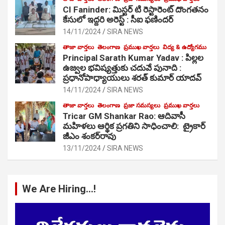
CI Faninder: మిస్టర్ టి రెస్టారెంట్ దొంగతనం
కేసులో ఇద్దరి అరెస్ట్ : సీఐ ఫణిందర్
14/11/2024
SIRA NEWS
తాజా వార్తలు
తెలంగాణ
ప్రముఖ వార్తలు
విద్య & ఉద్యోగము
Principal Sarath Kumar Yadav : పిల్లల
ఉజ్వల భవిష్యత్తుకు చదువే పునాది :
ప్రధానోపాధ్యాయులు శరత్ కుమార్ యాదవ్
14/11/2024
SIRA NEWS
తాజా వార్తలు
తెలంగాణ
ప్రజా సమస్యలు
ప్రముఖ వార్తలు
Tricar GM Shankar Rao: ఆదివాసీ
మహిళలు ఆర్థిక ప్రగతిని సాధించాలి: ట్రైకార్
జీఎం శంకర్‌రావు
13/11/2024
SIRA NEWS
We Are Hiring…!