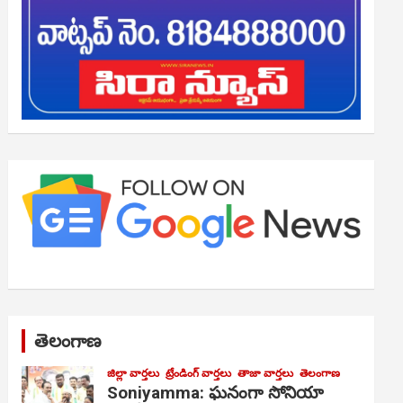
తెలంగాణ
జిల్లా వార్తలు
ట్రేండింగ్ వార్తలు
తాజా వార్తలు
తెలంగాణ
Soniyamma: ఘ‌నంగా సోనియా