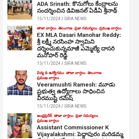
ADA Srinath: కొనుగోలు కేంద్రాల‌ను
సంద‌ర్శించిన డివిజనల్ ఏడీఏ శ్రీనాథ్
15/11/2024
SIRA NEWS
తాజా వార్తలు
తెలంగాణ
ప్రజా సమస్యలు
ప్రముఖ వార్తలు
EX MLA Dasari Manohar Reddy:
శ్రీ లక్ష్మీ నరసింహ స్వామిని
దర్శించుకున్నమాజీ ఎమ్మెల్యే దాసరి
మనోహర్ రెడ్డి
15/11/2024
SIRA NEWS
విద్య & ఉద్యోగము
తాజా వార్తలు
తెలంగాణ
ప్రముఖ వార్తలు
Veeramushti Ramesh: మూడు
ప్రభుత్వ ఉద్యోగాలు సాధించిన
వీరముష్టి రమేష్
15/11/2024
SIRA NEWS
ఆంధ్రప్రదేశ్
తాజా వార్తలు
ప్రజా సమస్యలు
ప్రముఖ వార్తలు
Assistant Commissioner K
Vijayalakshmi: పెద్దాపురం మరిడమ్మ