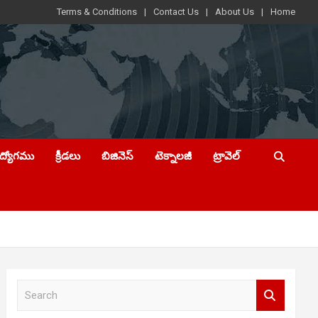
Terms & Conditions
Contact Us
About Us
Home
ఉద్యోగము
క్రీడలు
బిజినెస్
టెక్నాలజీ
ట్రావెల్
S
e
a