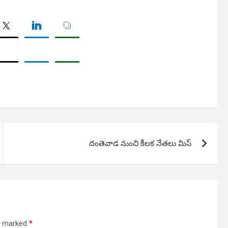
దంతెవాడ నుంచి కీలక నేతలు మిస్
re marked
*