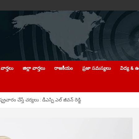
వార్తలు
జిల్లా వార్తలు
రాజకీయం
ప్రజా సమస్యలు
విద్య & 
రం చేస్తే చర్యలు : డీఎస్పి ఎల్ జీవన్ రెడ్డి