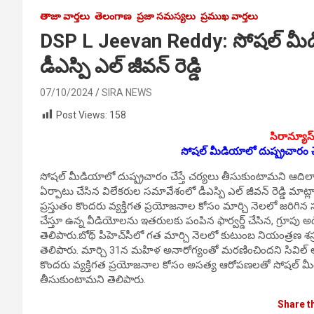
తాజా వార్తలు
తెలంగాణ
ప్రజా సమస్యలు
ప్రముఖ వార్తలు
DSP L Jeevan Reddy: సోషల్ మీడియ
డీఎస్పి ఎల్ జీవన్ రెడ్డి
07/10/2024
SIRA NEWS
Post Views:
158
సిరాన్యూస్
సోషల్ మీడియాలో దుష్ప్రచారం చే
సోషల్ మీడియాలో దుష్ప్రచారం చేస్తే చర్యలు తీసుకుంటామ‌ని ఆదిలాబా
ఏర్పాటు చేసిన విలేక‌రుల స‌మావేశంలో డీఎస్పి ఎల్ జీవన్ రెడ్డి 
ప్రస్తుతం కొందరు వ్యక్తిగత ప్రయోజనాల కోసం మార్చి నెలలో జరిగ
చేస్తూ ఉన్న వీడియోలను ఇతరులకు పంపిన ఫార్వర్డ్ చేసిన, గ్రూపు అడ
తెలిపారు.బోథ్ పీహెచ్‌సీలో గ‌త మార్చి నెల‌లో కుటుంబ నియంత్ర‌ణ శ‌స్ర
తెలిపారు. మార్చి 31న మ‌హిళ అనారోగ్యంతో మ‌ర‌ణించింద‌ని సివిల్ అసిస్
కొంద‌రు వ్య‌క్తిగ‌త ప్ర‌యోజ‌నాల కోసం అస‌త్య ఆరోప‌ణ‌లతో సోష‌ల్ మీడియ
తీసుకుంటామ‌ని తెలిపారు.
Share t