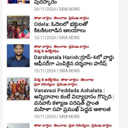
పురస్కారం
24/11/2024
SIRA NEWS
తాజా వార్తలు
తెలంగాణ
ప్రముఖ వార్తలు
Odela: ఓదెల‌లో భక్తులతో
కిటకిటలాడిన ఆల‌యాలు
15/11/2024
SIRA NEWS
తాజా వార్తలు
తెలంగాణ
ప్రముఖ వార్తలు
విద్య & ఉద్యోగము
Darshanala Harish:గ్రూప్-4లో వార్డు
ఆఫీసర్‌గా ఎంపికైన దర్శనాల హరీష్
15/11/2024
SIRA NEWS
విద్య & ఉద్యోగము
తాజా వార్తలు
తెలంగాణ
ప్రజా సమస్యలు
ప్రముఖ వార్తలు
Vanavasi Peddada Ashalata :
అన్నిదానాల కంటే విద్యాధానం గొప్పది :
వనవాసి కళ్యాణ పరిషత్ ప్రాంత
మహిళా సహ ప్రముఖ్ పెద్దడ ఆశాలత
15/11/2024
SIRA NEWS
తాజా వార్తలు
తెలంగాణ
ప్రజా సమస్యలు
ప్రముఖ వార్తలు