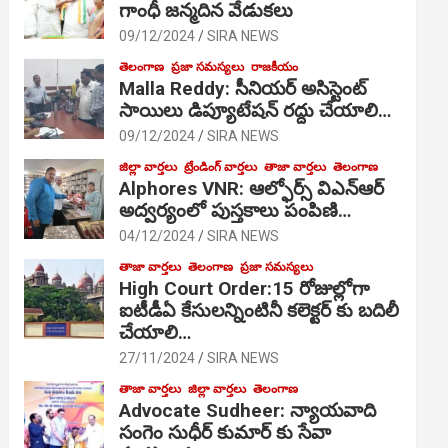
గాంధీ జ‌న్మ‌దిన వేడుక‌లు
09/12/2024
SIRA NEWS
తెలంగాణ
ప్రజా సమస్యలు
రాజకీయం
Malla Reddy: సీనియర్ అసిస్టెంట్
సాయిలు డిప్యూటేషన్ రద్దు చేయాలి…
09/12/2024
SIRA NEWS
జిల్లా వార్తలు
ట్రేండింగ్ వార్తలు
తాజా వార్తలు
తెలంగాణ
Alphores VNR: ఆల్ఫోర్స్ విఎన్ఆర్
అద్వర్యంలో పుస్తకాలు పంపిణి…
04/12/2024
SIRA NEWS
తాజా వార్తలు
తెలంగాణ
ప్రజా సమస్యలు
High Court Order:15 రోజుల్లోగా
ఐటీడీఏ కేసులన్నింటినీ కలెక్టర్ కు బదిలీ
చేయాలి…
27/11/2024
SIRA NEWS
తాజా వార్తలు
జిల్లా వార్తలు
తెలంగాణ
Advocate Sudheer: న్యాయవాది
సంగెం సుధీర్ కుమార్ కు సేవా