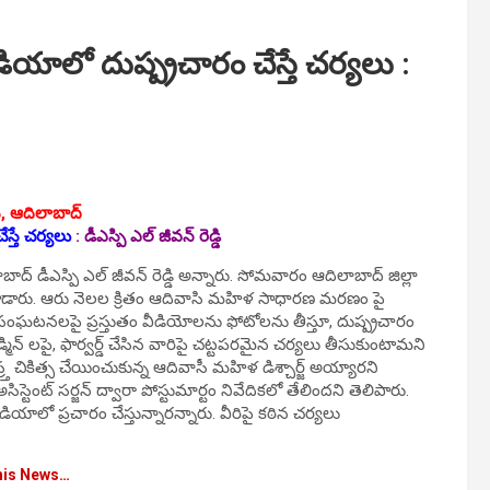
ాలో దుష్ప్రచారం చేస్తే చర్యలు :
‌, ఆదిలాబాద్‌
స్తే చర్యలు
:
డీఎస్పి ఎల్ జీవన్ రెడ్డి
ద్ డీఎస్పి ఎల్ జీవన్ రెడ్డి అన్నారు. సోమ‌వారం ఆదిలాబాద్ జిల్లా
మాట్లాడారు. ఆరు నెలల క్రితం ఆదివాసి మహిళ సాధారణ మరణం పై
ిన సంఘటనలపై ప్రస్తుతం వీడియోలను ఫోటోలను తీస్తూ, దుష్ప్రచారం
్మిన్ లపై, ఫార్వర్డ్ చేసిన వారిపై చట్టపరమైన చర్యలు తీసుకుంటామని
్త చికిత్స‌ చేయించుకున్న ఆదివాసీ మ‌హిళ డిశ్చార్జ్ అయ్యార‌ని
టెంట్ స‌ర్జ‌న్ ద్వారా పోస్టుమార్టం నివేదిక‌లో తేలింద‌ని తెలిపారు.
ాలో ప్ర‌చారం చేస్తున్నార‌న్నారు. వీరిపై క‌ఠిన చ‌ర్య‌లు
his News…