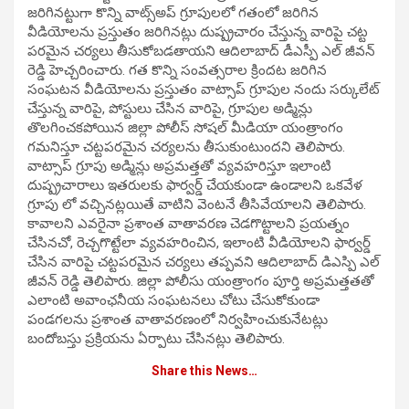
జరిగినట్టుగా కొన్ని వాట్స్అప్ గ్రూపులలో గతంలో జరిగిన
వీడియోలను ప్రస్తుతం జరిగినట్లు దుష్ప్రచారం చేస్తున్న వారిపై చట్ట
పరమైన చర్యలు తీసుకోబడతాయని ఆదిలాబాద్ డీఎస్పీ ఎల్ జీవన్
రెడ్డి హెచ్చరించారు. గత కొన్ని సంవత్సరాల క్రిందట జరిగిన
సంఘటన వీడియోలను ప్రస్తుతం వాట్సాప్ గ్రూపుల నందు సర్కులేట్
చేస్తున్న వారిపై, పోస్టులు చేసిన వారిపై, గ్రూపుల అడ్మిన్లు
తొలగించకపోయిన జిల్లా పోలీస్ సోషల్ మీడియా యంత్రాంగం
గమనిస్తూ చట్టపరమైన చర్యలను తీసుకుంటుందని తెలిపారు.
వాట్సాప్ గ్రూపు అడ్మిన్లు అప్రమత్తతో వ్యవహరిస్తూ ఇలాంటి
దుష్ప్రచారాలు ఇతరులకు ఫార్వర్డ్ చేయకుండా ఉండాలని ఒకవేళ
గ్రూపు లో వచ్చినట్లయితే వాటిని వెంటనే తీసివేయాలని తెలిపారు.
కావాలని ఎవరైనా ప్రశాంత వాతావరణ చెడగొట్టాలని ప్రయత్నం
చేసినచో, రెచ్చగొట్టేలా వ్యవహరించిన, ఇలాంటి వీడియోలని ఫార్వర్డ్
చేసిన వారిపై చట్టపరమైన చర్యలు తప్పవని ఆదిలాబాద్ డిఎస్పి ఎల్
జీవన్ రెడ్డి తెలిపారు. జిల్లా పోలీసు యంత్రాంగం పూర్తి అప్రమత్తతతో
ఎలాంటి అవాంఛనీయ సంఘటనలు చోటు చేసుకోకుండా
పండగలను ప్రశాంత వాతావరణంలో నిర్వహించుకునేటట్లు
బందోబస్తు ప్రక్రియను ఏర్పాటు చేసినట్లు తెలిపారు.
Share this News…