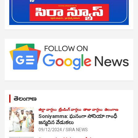
తెలంగాణ
జిల్లా వార్తలు
ట్రేండింగ్ వార్తలు
తాజా వార్తలు
తెలంగాణ
Soniyamma: ఘ‌నంగా సోనియా గాంధీ
జ‌న్మ‌దిన వేడుక‌లు
09/12/2024
SIRA NEWS