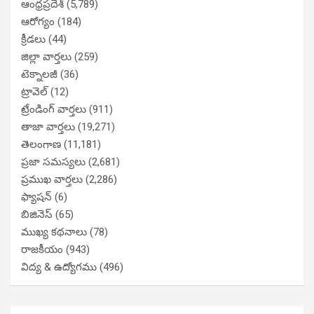
ఆంధ్రప్రదేశ్
(5,789)
ఆరోగ్యం
(184)
క్రీడలు
(44)
జిల్లా వార్తలు
(259)
టెక్నాలజీ
(36)
ట్రావెల్
(12)
ట్రేండింగ్ వార్తలు
(911)
తాజా వార్తలు
(19,271)
తెలంగాణ
(11,181)
ప్రజా సమస్యలు
(2,681)
ప్రముఖ వార్తలు
(2,286)
ఫ్యాషన్
(6)
బిజినెస్
(65)
ముఖ్య కథనాలు
(78)
రాజకీయం
(943)
విద్య & ఉద్యోగము
(496)