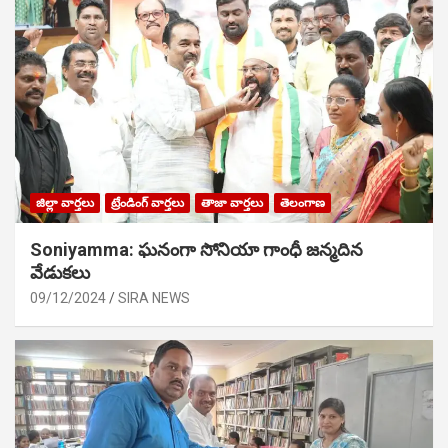
జిల్లా వార్తలు
ట్రేండింగ్ వార్తలు
తాజా వార్తలు
తెలంగాణ
Soniyamma: ఘ‌నంగా సోనియా గాంధీ జ‌న్మ‌దిన
వేడుక‌లు
09/12/2024
SIRA NEWS