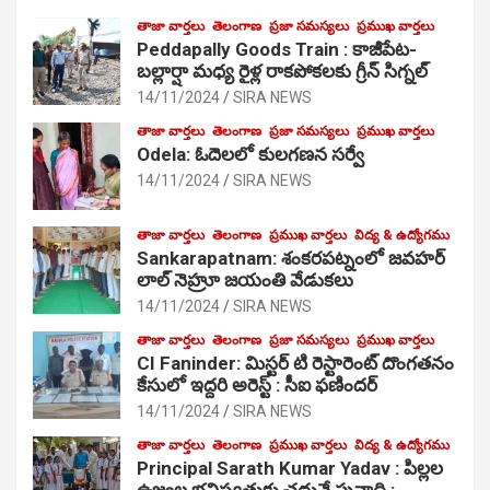
తాజా వార్తలు
తెలంగాణ
ప్రజా సమస్యలు
ప్రముఖ వార్తలు
Peddapally Goods Train : కాజీపేట-
బల్లార్షా మధ్య రైళ్ల రాకపోకలకు గ్రీన్ సిగ్నల్
14/11/2024
SIRA NEWS
తాజా వార్తలు
తెలంగాణ
ప్రజా సమస్యలు
ప్రముఖ వార్తలు
Odela: ఓదెలలో కులగణన సర్వే
14/11/2024
SIRA NEWS
తాజా వార్తలు
తెలంగాణ
ప్రముఖ వార్తలు
విద్య & ఉద్యోగము
Sankarapatnam: శంకరపట్నంలో జవహర్
లాల్ నెహ్రూ జయంతి వేడుకలు
14/11/2024
SIRA NEWS
తాజా వార్తలు
తెలంగాణ
ప్రజా సమస్యలు
ప్రముఖ వార్తలు
CI Faninder: మిస్టర్ టి రెస్టారెంట్ దొంగతనం
కేసులో ఇద్దరి అరెస్ట్ : సీఐ ఫణిందర్
14/11/2024
SIRA NEWS
తాజా వార్తలు
తెలంగాణ
ప్రముఖ వార్తలు
విద్య & ఉద్యోగము
Principal Sarath Kumar Yadav : పిల్లల
ఉజ్వల భవిష్యత్తుకు చదువే పునాది :