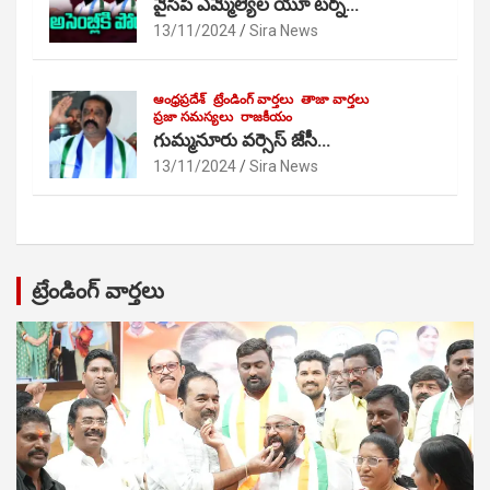
వైసీపీ ఎమ్మెల్యేల యూ టర్న్…
13/11/2024
Sira News
ఆంధ్రప్రదేశ్
ట్రేండింగ్ వార్తలు
తాజా వార్తలు
ప్రజా సమస్యలు
రాజకీయం
గుమ్మనూరు వర్సెస్ జేసీ…
13/11/2024
Sira News
ట్రేండింగ్ వార్తలు