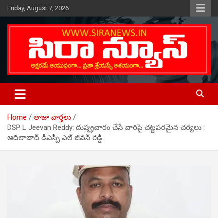
Skip
Friday, August 7, 2026
to
content
Telugu Online News Daily
SIRA NEWS
Home
తాజా వార్తలు
DSP L Jeevan Reddy: దుష్ప్రచారం చేసే వారిపై చట్టపరమైన చర్యలు :
ఆదిలాబాద్ డీఎస్పీ ఎల్ జీవన్ రెడ్డి