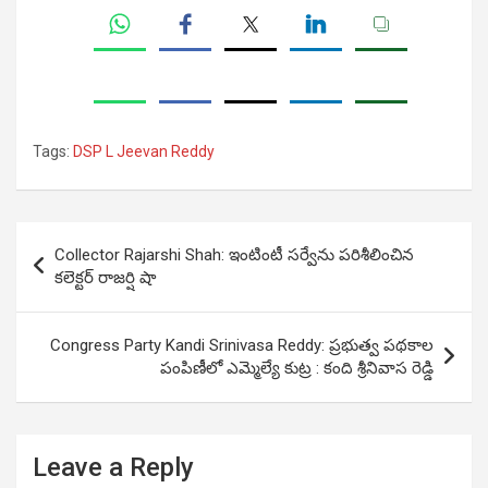
Tags:
DSP L Jeevan Reddy
Post
Collector Rajarshi Shah: ఇంటింటీ స‌ర్వేను ప‌రిశీలించిన
navigation
క‌లెక్ట‌ర్ రాజర్షి షా
Congress Party Kandi Srinivasa Reddy: ప్ర‌భుత్వ ప‌థ‌కాల
పంపిణీలో ఎమ్మెల్యే కుట్ర : కంది శ్రీ‌నివాస రెడ్డి
Leave a Reply