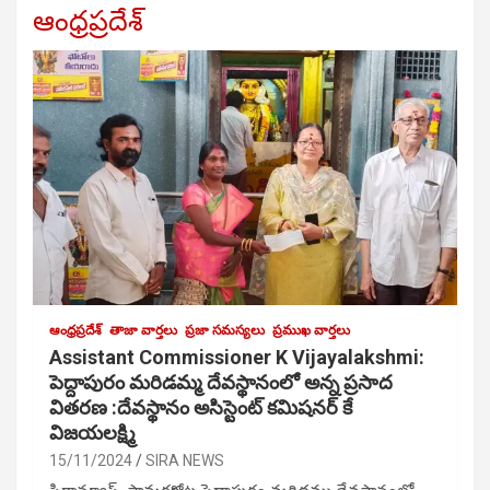
ఆంధ్రప్రదేశ్
ఆంధ్రప్రదేశ్
తాజా వార్తలు
ప్రజా సమస్యలు
ప్రముఖ వార్తలు
Assistant Commissioner K Vijayalakshmi:
పెద్దాపురం మరిడమ్మ దేవస్థానంలో అన్న ప్రసాద
వితరణ :దేవస్థానం అసిస్టెంట్ కమిషనర్ కే
విజయలక్ష్మి
15/11/2024
SIRA NEWS