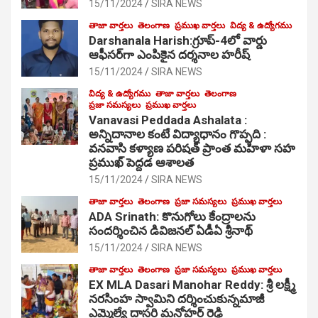
15/11/2024
SIRA NEWS
తాజా వార్తలు
తెలంగాణ
ప్రముఖ వార్తలు
విద్య & ఉద్యోగము
Darshanala Harish:గ్రూప్-4లో వార్డు
ఆఫీసర్‌గా ఎంపికైన దర్శనాల హరీష్
15/11/2024
SIRA NEWS
విద్య & ఉద్యోగము
తాజా వార్తలు
తెలంగాణ
ప్రజా సమస్యలు
ప్రముఖ వార్తలు
Vanavasi Peddada Ashalata :
అన్నిదానాల కంటే విద్యాధానం గొప్పది :
వనవాసి కళ్యాణ పరిషత్ ప్రాంత మహిళా సహ
ప్రముఖ్ పెద్దడ ఆశాలత
15/11/2024
SIRA NEWS
తాజా వార్తలు
తెలంగాణ
ప్రజా సమస్యలు
ప్రముఖ వార్తలు
ADA Srinath: కొనుగోలు కేంద్రాల‌ను
సంద‌ర్శించిన డివిజనల్ ఏడీఏ శ్రీనాథ్
15/11/2024
SIRA NEWS
తాజా వార్తలు
తెలంగాణ
ప్రజా సమస్యలు
ప్రముఖ వార్తలు
EX MLA Dasari Manohar Reddy: శ్రీ లక్ష్మీ
నరసింహ స్వామిని దర్శించుకున్నమాజీ
ఎమ్మెల్యే దాసరి మనోహర్ రెడ్డి