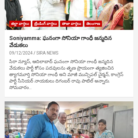
జిల్లా వార్తలు
ట్రేండింగ్ వార్తలు
తాజా వార్తలు
తెలంగాణ
Soniyamma: ఘ‌నంగా సోనియా గాంధీ జ‌న్మ‌దిన
వేడుక‌లు
09/12/2024
SIRA NEWS
సిరా న్యూస్, ఆదిలాబాద్ ఘ‌నంగా సోనియా గాంధీ జ‌న్మ‌దిన
వేడుక‌లు పార్టీ కోసం ప‌ద‌వుల‌ను తృణ ప్రాయంగా త్య‌జించిన
త్యాగమూర్తి సోనియా గాంధీ అని మాజీ మున్సిప‌ల్ చైర్మ‌న్, కాంగ్రెస్
పార్టీ సీనియ‌ర్ నాయ‌కులు దిగంబ‌ర్ రావు పాటిల్ అన్నారు.
సోమవారం…