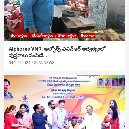
జిల్లా వార్తలు
ట్రేండింగ్ వార్తలు
తాజా వార్తలు
తెలంగాణ
Alphores VNR: ఆల్ఫోర్స్ విఎన్ఆర్ అద్వర్యంలో
పుస్తకాలు పంపిణి…
04/12/2024
SIRA NEWS