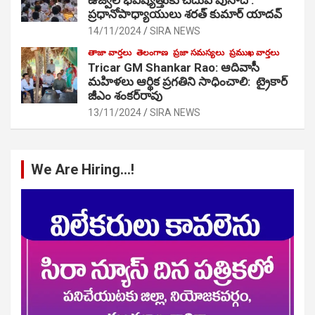
ప్రధానోపాధ్యాయులు శరత్ కుమార్ యాదవ్
14/11/2024
SIRA NEWS
తాజా వార్తలు
తెలంగాణ
ప్రజా సమస్యలు
ప్రముఖ వార్తలు
Tricar GM Shankar Rao: ఆదివాసీ
మహిళలు ఆర్థిక ప్రగతిని సాధించాలి: ట్రైకార్
జీఎం శంకర్‌రావు
13/11/2024
SIRA NEWS
We Are Hiring…!