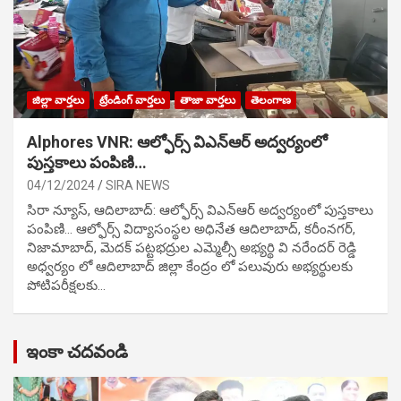
జిల్లా వార్తలు
ట్రేండింగ్ వార్తలు
తాజా వార్తలు
తెలంగాణ
Alphores VNR: ఆల్ఫోర్స్ విఎన్ఆర్ అద్వర్యంలో
పుస్తకాలు పంపిణి…
04/12/2024
SIRA NEWS
సిరా న్యూస్, ఆదిలాబాద్: ఆల్ఫోర్స్ విఎన్ఆర్ అద్వర్యంలో పుస్తకాలు
పంపిణి… ఆల్ఫోర్స్ విద్యాసంస్థల అధినేత ఆదిలాబాద్, కరీంనగర్,
నిజామాబాద్, మెదక్ పట్టభద్రుల ఎమ్మెల్సీ అభ్యర్థి వి నరేందర్ రెడ్డి
అధ్వర్యం లో ఆదిలాబాద్ జిల్లా కేంద్రం లో పలువురు అభ్యర్థులకు
పోటిప‌రీక్ష‌ల‌కు…
ఇంకా చదవండి