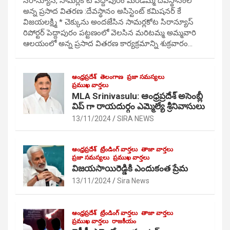
సిరాన్యూస్, సామర్లకోట పెద్దాపురం మరిడమ్మ దేవస్థానంలో
అన్న ప్రసాద వితరణ :దేవస్థానం అసిస్టెంట్ కమిషనర్ కే
విజయలక్ష్మి * చెక్కును అందజేసిన సామర్లకోట సిరాన్యూస్
రిపోర్టర్ పెద్దాపురం పట్టణంలో వెలసిన మరిటమ్మ అమ్మవారి
ఆలయంలో అన్న ప్రసాద వితరణ కార్యక్రమాన్ని శుక్రవారం…
ఆంధ్రప్రదేశ్
తెలంగాణ
ప్రజా సమస్యలు
ప్రముఖ వార్తలు
MLA Srinivasulu: ఆంధ్రప్రదేశ్ అసెంబ్లీ
విప్ గా రాయదుర్గం ఎమ్మెల్యే శ్రీనివాసులు
13/11/2024
SIRA NEWS
ఆంధ్రప్రదేశ్
ట్రేండింగ్ వార్తలు
తాజా వార్తలు
ప్రజా సమస్యలు
ప్రముఖ వార్తలు
విజయసాయిరెడ్డికి ఎందుకంత ప్రేమ
13/11/2024
Sira News
ఆంధ్రప్రదేశ్
ట్రేండింగ్ వార్తలు
తాజా వార్తలు
ప్రముఖ వార్తలు
రాజకీయం