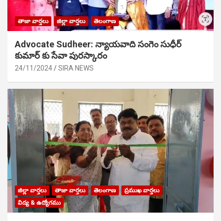
తాజా వార్తలు
జిల్లా వార్తలు
తెలంగాణ
Advocate Sudheer: న్యాయవాది సంగెం సుధీర్
కుమార్ కు సేవా పురస్కారం
24/11/2024
SIRA NEWS
జిల్లా వార్తలు
తాజా వార్తలు
తెలంగాణ
ప్రముఖ వార్తలు
విద్య & ఉద్యోగము