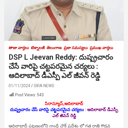
తాజా వార్తలు
టెక్నాలజీ
తెలంగాణ
ప్రజా సమస్యలు
ప్రముఖ వార్తలు
DSP L Jeevan Reddy: దుష్ప్రచారం
చేసే వారిపై చట్టపరమైన చర్యలు :
ఆదిలాబాద్ డీఎస్పీ ఎల్ జీవన్ రెడ్డి
01/11/2024
SIRA NEWS
Post Views:
543
సిరాన్యూస్,ఆదిలాబాద్‌
దుష్ప్రచారం చేసే వారిపై చట్టపరమైన చర్యలు
:
ఆదిలాబాద్ డీఎస్పీ
ఎల్ జీవన్ రెడ్డి
ఆదిలాబాద్ పట్టణంలోని గాంధీ చౌక్ ప్రదేశం లో గత రాత్రి గొడవ