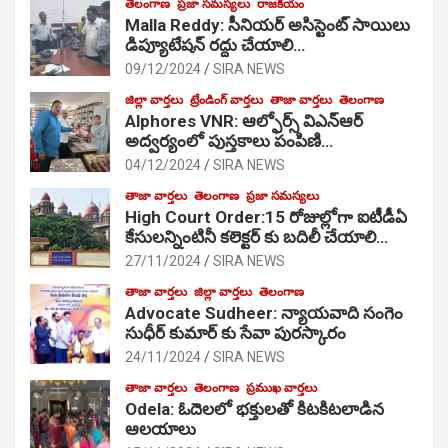
తెలంగాణ
ప్రజా సమస్యలు
రాజకీయం
Malla Reddy: సీనియర్ అసిస్టెంట్ సాయిలు
డిప్యూటేషన్ రద్దు చేయాలి…
09/12/2024
SIRA NEWS
జిల్లా వార్తలు
ట్రేండింగ్ వార్తలు
తాజా వార్తలు
తెలంగాణ
Alphores VNR: ఆల్ఫోర్స్ విఎన్ఆర్
అద్వర్యంలో పుస్తకాలు పంపిణి…
04/12/2024
SIRA NEWS
తాజా వార్తలు
తెలంగాణ
ప్రజా సమస్యలు
High Court Order:15 రోజుల్లోగా ఐటీడీఏ
కేసులన్నింటినీ కలెక్టర్ కు బదిలీ చేయాలి…
27/11/2024
SIRA NEWS
తాజా వార్తలు
జిల్లా వార్తలు
తెలంగాణ
Advocate Sudheer: న్యాయవాది సంగెం
సుధీర్ కుమార్ కు సేవా పురస్కారం
24/11/2024
SIRA NEWS
తాజా వార్తలు
తెలంగాణ
ప్రముఖ వార్తలు
Odela: ఓదెల‌లో భక్తులతో కిటకిటలాడిన
ఆల‌యాలు