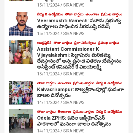
15/11/2024
SIRA NEWS
విద్య & ఉద్యోగము
తాజా వార్తలు
తెలంగాణ
ప్రముఖ వార్తలు
Veeramushti Ramesh: మూడు ప్రభుత్వ
ఉద్యోగాలు సాధించిన వీరముష్టి రమేష్
15/11/2024
SIRA NEWS
ఆంధ్రప్రదేశ్
తాజా వార్తలు
ప్రజా సమస్యలు
ప్రముఖ వార్తలు
Assistant Commissioner K
Vijayalakshmi: పెద్దాపురం మరిడమ్మ
దేవస్థానంలో అన్న ప్రసాద వితరణ :దేవస్థానం
అసిస్టెంట్ కమిషనర్ కే విజయలక్ష్మి
15/11/2024
SIRA NEWS
తాజా వార్తలు
తెలంగాణ
ప్రముఖ వార్తలు
విద్య & ఉద్యోగము
Kalvasrirampur: కాల్వశ్రీరాంపూర్లో ఘనంగా
బాలల దినోత్సవం
14/11/2024
SIRA NEWS
తాజా వార్తలు
తెలంగాణ
ప్రముఖ వార్తలు
విద్య & ఉద్యోగము
Odela ZPHS: ఓదెల జ‌డ్పీహెచ్ఎస్
పాఠ‌శాల‌లో ఘనంగా బాలల దినోత్సవం
14/11/2024
SIRA NEWS