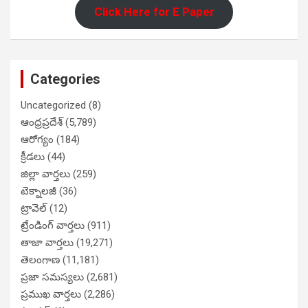
Click Here for E Paper
Categories
Uncategorized
(8)
ఆంధ్రప్రదేశ్
(5,789)
ఆరోగ్యం
(184)
క్రీడలు
(44)
జిల్లా వార్తలు
(259)
టెక్నాలజీ
(36)
ట్రావెల్
(12)
ట్రేండింగ్ వార్తలు
(911)
తాజా వార్తలు
(19,271)
తెలంగాణ
(11,181)
ప్రజా సమస్యలు
(2,681)
ప్రముఖ వార్తలు
(2,286)