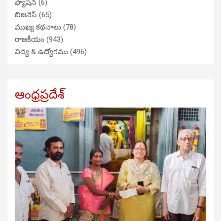
ఫ్యాషన్
(6)
బిజినెస్
(65)
ముఖ్య కథనాలు
(78)
రాజకీయం
(943)
విద్య & ఉద్యోగము
(496)
ఆంధ్రప్రదేశ్