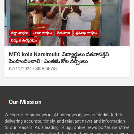
జిల్లా వార్తలు
తాజా వార్తలు
తెలంగాణ
ప్రముఖ వార్తలు
విద్య & ఉద్యోగము
MEO kola Narsimulu: విద్యార్థులు పఠ‌నాసక్తిని
పెంపొందించాలి : ఎంఈఓ కోల నర్సింలు
07/11/2024
SIRA NEWS
Our Mission
Welcome to siranews.in! At siranews.in, we are dedicated to
delivering accurate, timely, and relevant news and information
to our readers. As a leading Telugu online news portal, we strive
to keep you informed about the latest happenings in the region