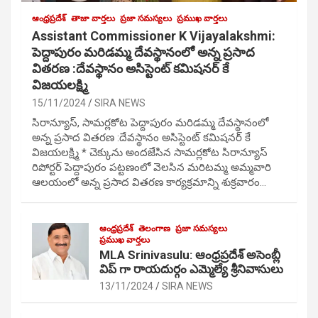
ఆంధ్రప్రదేశ్
తాజా వార్తలు
ప్రజా సమస్యలు
ప్రముఖ వార్తలు
Assistant Commissioner K Vijayalakshmi:
పెద్దాపురం మరిడమ్మ దేవస్థానంలో అన్న ప్రసాద
వితరణ :దేవస్థానం అసిస్టెంట్ కమిషనర్ కే
విజయలక్ష్మి
15/11/2024
SIRA NEWS
సిరాన్యూస్, సామర్లకోట పెద్దాపురం మరిడమ్మ దేవస్థానంలో
అన్న ప్రసాద వితరణ :దేవస్థానం అసిస్టెంట్ కమిషనర్ కే
విజయలక్ష్మి * చెక్కును అందజేసిన సామర్లకోట సిరాన్యూస్
రిపోర్టర్ పెద్దాపురం పట్టణంలో వెలసిన మరిటమ్మ అమ్మవారి
ఆలయంలో అన్న ప్రసాద వితరణ కార్యక్రమాన్ని శుక్రవారం…
ఆంధ్రప్రదేశ్
తెలంగాణ
ప్రజా సమస్యలు
ప్రముఖ వార్తలు
MLA Srinivasulu: ఆంధ్రప్రదేశ్ అసెంబ్లీ
విప్ గా రాయదుర్గం ఎమ్మెల్యే శ్రీనివాసులు
13/11/2024
SIRA NEWS