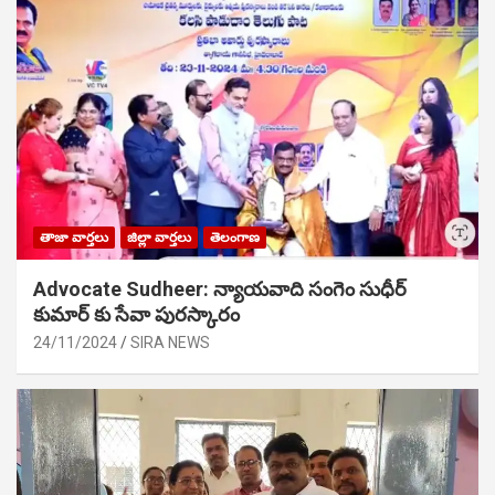
తాజా వార్తలు
జిల్లా వార్తలు
తెలంగాణ
Advocate Sudheer: న్యాయవాది సంగెం సుధీర్
కుమార్ కు సేవా పురస్కారం
24/11/2024
SIRA NEWS