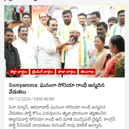
జిల్లా వార్తలు
ట్రేండింగ్ వార్తలు
తాజా వార్తలు
తెలంగాణ
Soniyamma: ఘ‌నంగా సోనియా గాంధీ జ‌న్మ‌దిన
వేడుక‌లు
09/12/2024
SIRA NEWS
సిరా న్యూస్, ఆదిలాబాద్ ఘ‌నంగా సోనియా గాంధీ జ‌న్మ‌దిన
వేడుక‌లు పార్టీ కోసం ప‌ద‌వుల‌ను తృణ ప్రాయంగా త్య‌జించిన
త్యాగమూర్తి సోనియా గాంధీ అని మాజీ మున్సిప‌ల్ చైర్మ‌న్, కాంగ్రెస్
పార్టీ సీనియ‌ర్ నాయ‌కులు దిగంబ‌ర్ రావు పాటిల్ అన్నారు.