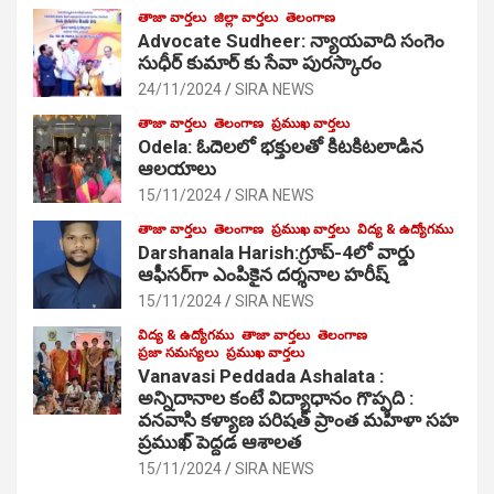
తాజా వార్తలు
జిల్లా వార్తలు
తెలంగాణ
Advocate Sudheer: న్యాయవాది సంగెం
సుధీర్ కుమార్ కు సేవా పురస్కారం
24/11/2024
SIRA NEWS
తాజా వార్తలు
తెలంగాణ
ప్రముఖ వార్తలు
Odela: ఓదెల‌లో భక్తులతో కిటకిటలాడిన
ఆల‌యాలు
15/11/2024
SIRA NEWS
తాజా వార్తలు
తెలంగాణ
ప్రముఖ వార్తలు
విద్య & ఉద్యోగము
Darshanala Harish:గ్రూప్-4లో వార్డు
ఆఫీసర్‌గా ఎంపికైన దర్శనాల హరీష్
15/11/2024
SIRA NEWS
విద్య & ఉద్యోగము
తాజా వార్తలు
తెలంగాణ
ప్రజా సమస్యలు
ప్రముఖ వార్తలు
Vanavasi Peddada Ashalata :
అన్నిదానాల కంటే విద్యాధానం గొప్పది :
వనవాసి కళ్యాణ పరిషత్ ప్రాంత మహిళా సహ
ప్రముఖ్ పెద్దడ ఆశాలత
15/11/2024
SIRA NEWS