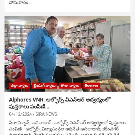
సోమవారం…
జిల్లా వార్తలు
ట్రేండింగ్ వార్తలు
తాజా వార్తలు
తెలంగాణ
Alphores VNR: ఆల్ఫోర్స్ విఎన్ఆర్ అద్వర్యంలో
పుస్తకాలు పంపిణి…
04/12/2024
SIRA NEWS
సిరా న్యూస్, ఆదిలాబాద్: ఆల్ఫోర్స్ విఎన్ఆర్ అద్వర్యంలో పుస్తకాలు
పంపిణి… ఆల్ఫోర్స్ విద్యాసంస్థల అధినేత ఆదిలాబాద్, కరీంనగర్,