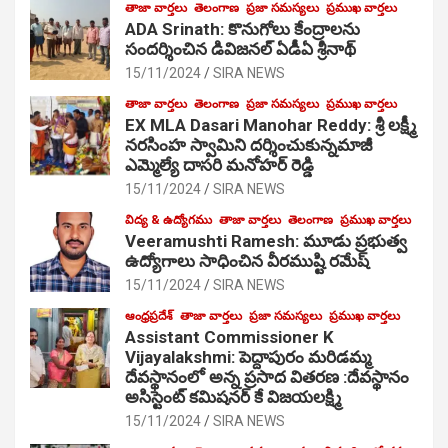
తాజా వార్తలు
తెలంగాణ
ప్రజా సమస్యలు
ప్రముఖ వార్తలు
ADA Srinath: కొనుగోలు కేంద్రాల‌ను
సంద‌ర్శించిన డివిజనల్ ఏడీఏ శ్రీనాథ్
15/11/2024
SIRA NEWS
తాజా వార్తలు
తెలంగాణ
ప్రజా సమస్యలు
ప్రముఖ వార్తలు
EX MLA Dasari Manohar Reddy: శ్రీ లక్ష్మీ
నరసింహ స్వామిని దర్శించుకున్నమాజీ
ఎమ్మెల్యే దాసరి మనోహర్ రెడ్డి
15/11/2024
SIRA NEWS
విద్య & ఉద్యోగము
తాజా వార్తలు
తెలంగాణ
ప్రముఖ వార్తలు
Veeramushti Ramesh: మూడు ప్రభుత్వ
ఉద్యోగాలు సాధించిన వీరముష్టి రమేష్
15/11/2024
SIRA NEWS
ఆంధ్రప్రదేశ్
తాజా వార్తలు
ప్రజా సమస్యలు
ప్రముఖ వార్తలు
Assistant Commissioner K
Vijayalakshmi: పెద్దాపురం మరిడమ్మ
దేవస్థానంలో అన్న ప్రసాద వితరణ :దేవస్థానం
అసిస్టెంట్ కమిషనర్ కే విజయలక్ష్మి
15/11/2024
SIRA NEWS