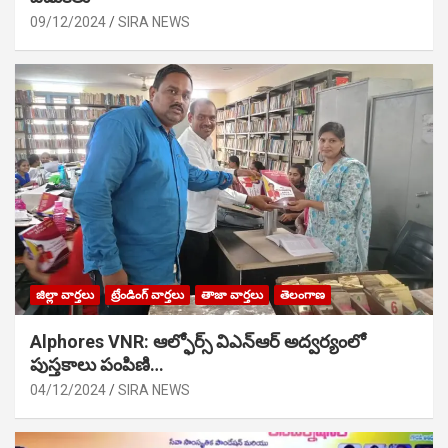
09/12/2024
SIRA NEWS
జిల్లా వార్తలు
ట్రేండింగ్ వార్తలు
తాజా వార్తలు
తెలంగాణ
Alphores VNR: ఆల్ఫోర్స్ విఎన్ఆర్ అద్వర్యంలో
పుస్తకాలు పంపిణి…
04/12/2024
SIRA NEWS