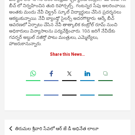
బీచ్ లో నిర్వహించిన తుది రిహార్సల్స్.. గంటన్నర సేపు అలరించాయి.
అంతకు మందు నేవీ చిల్డ్రన్ స్కూల్ విద్యార్థులు చేసిన ప్రదర్శనలు
ఆకట్టుకున్నాయి. నేవీ బ్యాండ్తో సైలర్స్ అదరగొట్టారు. ఆర్కే బీచ్
ఆవరణలో ఏర్పాటు చేసిన నేవీ తాత్కాలిక కంట్రోల్ రూమ్ నుంచి
అధికారులు విన్యాసాలను పర్యవేక్షించారు. 10న జరిగే నేవీడేకు
గవర్నర్ అబ్దుల్ నజీర్తో పాటు మంత్రులు, ఎమ్మెల్యేలు,
హాజరుకానున్నారు.
Share this News…
Post
తిరుమల శ్రీవారి సేవలో ఆర్ జే డీ అధినేత లాలూ
navigation