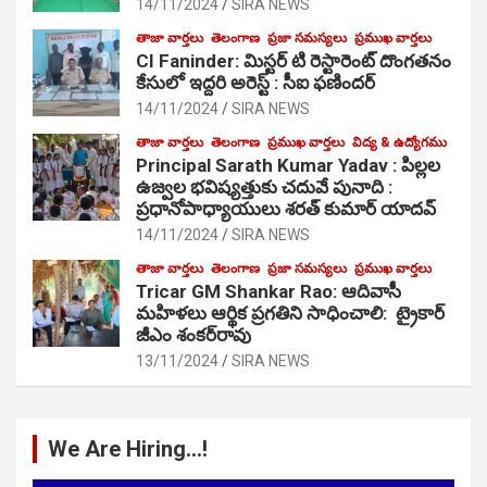
14/11/2024
SIRA NEWS
తాజా వార్తలు
తెలంగాణ
ప్రజా సమస్యలు
ప్రముఖ వార్తలు
CI Faninder: మిస్టర్ టి రెస్టారెంట్ దొంగతనం
కేసులో ఇద్దరి అరెస్ట్ : సీఐ ఫణిందర్
14/11/2024
SIRA NEWS
తాజా వార్తలు
తెలంగాణ
ప్రముఖ వార్తలు
విద్య & ఉద్యోగము
Principal Sarath Kumar Yadav : పిల్లల
ఉజ్వల భవిష్యత్తుకు చదువే పునాది :
ప్రధానోపాధ్యాయులు శరత్ కుమార్ యాదవ్
14/11/2024
SIRA NEWS
తాజా వార్తలు
తెలంగాణ
ప్రజా సమస్యలు
ప్రముఖ వార్తలు
Tricar GM Shankar Rao: ఆదివాసీ
మహిళలు ఆర్థిక ప్రగతిని సాధించాలి: ట్రైకార్
జీఎం శంకర్‌రావు
13/11/2024
SIRA NEWS
We Are Hiring…!