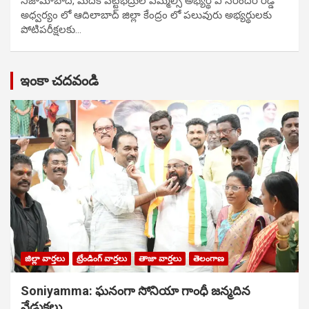
నిజామాబాద్, మెదక్ పట్టభద్రుల ఎమ్మెల్సీ అభ్యర్థి వి నరేందర్ రెడ్డి
అధ్వర్యం లో ఆదిలాబాద్ జిల్లా కేంద్రం లో పలువురు అభ్యర్థులకు
పోటిప‌రీక్ష‌ల‌కు…
ఇంకా చదవండి
జిల్లా వార్తలు
ట్రేండింగ్ వార్తలు
తాజా వార్తలు
తెలంగాణ
Soniyamma: ఘ‌నంగా సోనియా గాంధీ జ‌న్మ‌దిన
వేడుక‌లు