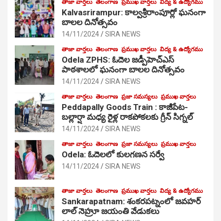
తాజా వార్తలు
తెలంగాణ
ప్రముఖ వార్తలు
విద్య & ఉద్యోగము
Kalvasrirampur: కాల్వశ్రీరాంపూర్లో ఘనంగా
బాలల దినోత్సవం
14/11/2024
SIRA NEWS
తాజా వార్తలు
తెలంగాణ
ప్రముఖ వార్తలు
విద్య & ఉద్యోగము
Odela ZPHS: ఓదెల జ‌డ్పీహెచ్ఎస్
పాఠ‌శాల‌లో ఘనంగా బాలల దినోత్సవం
14/11/2024
SIRA NEWS
తాజా వార్తలు
తెలంగాణ
ప్రజా సమస్యలు
ప్రముఖ వార్తలు
Peddapally Goods Train : కాజీపేట-
బల్లార్షా మధ్య రైళ్ల రాకపోకలకు గ్రీన్ సిగ్నల్
14/11/2024
SIRA NEWS
తాజా వార్తలు
తెలంగాణ
ప్రజా సమస్యలు
ప్రముఖ వార్తలు
Odela: ఓదెలలో కులగణన సర్వే
14/11/2024
SIRA NEWS
తాజా వార్తలు
తెలంగాణ
ప్రముఖ వార్తలు
విద్య & ఉద్యోగము
Sankarapatnam: శంకరపట్నంలో జవహర్
లాల్ నెహ్రూ జయంతి వేడుకలు