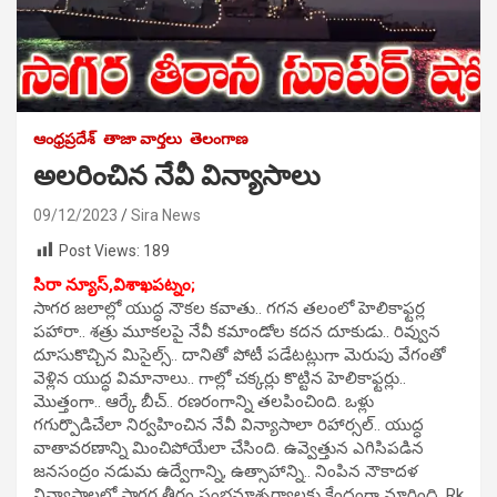
ఆంధ్రప్రదేశ్
తాజా వార్తలు
తెలంగాణ
అలరించిన నేవీ విన్యాసాలు
09/12/2023
Sira News
Post Views:
189
సిరా న్యూస్,
విశాఖపట్నం;
సాగర జలాల్లో యుద్ధ నౌకల కవాతు.. గగన తలంలో హెలికాఫ్టర్ల
పహారా.. శత్రు మూకలపై నేవీ కమాండోల కదన దూకుడు.. రివ్వున
దూసుకొచ్చిన మిసైల్స్.. దానితో పోటీ పడేటట్లుగా మెరుపు వేగంతో
వెళ్లిన యుద్ధ విమానాలు.. గాల్లో చక్కర్లు కొట్టిన హెలికాఫ్టర్లు..
మొత్తంగా.. ఆర్కే బీచ్.. రణరంగాన్ని తలపించింది. ఒళ్లు
గగుర్పొడిచేలా నిర్వహించిన నేవీ విన్యాసాలా రిహార్సల్.. యుద్ధ
వాతావరణాన్ని మించిపోయేలా చేసింది. ఉవ్వెత్తున ఎగిసిపడిన
జనసంద్రం నడుమ ఉద్వేగాన్ని, ఉత్సాహాన్ని.. నింపిన నౌకాదళ
విన్యాసాలలో సాగర తీరం సంభ్రమాశ్చర్యాలకు కేంద్రంగా మారింది. Rk