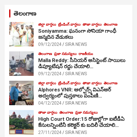
తెలంగాణ
జిల్లా వార్తలు
ట్రేండింగ్ వార్తలు
తాజా వార్తలు
తెలంగాణ
Soniyamma: ఘ‌నంగా సోనియా గాంధీ
జ‌న్మ‌దిన వేడుక‌లు
09/12/2024
SIRA NEWS
తెలంగాణ
ప్రజా సమస్యలు
రాజకీయం
Malla Reddy: సీనియర్ అసిస్టెంట్ సాయిలు
డిప్యూటేషన్ రద్దు చేయాలి…
09/12/2024
SIRA NEWS
జిల్లా వార్తలు
ట్రేండింగ్ వార్తలు
తాజా వార్తలు
తెలంగాణ
Alphores VNR: ఆల్ఫోర్స్ విఎన్ఆర్
అద్వర్యంలో పుస్తకాలు పంపిణి…
04/12/2024
SIRA NEWS
తాజా వార్తలు
తెలంగాణ
ప్రజా సమస్యలు
High Court Order:15 రోజుల్లోగా ఐటీడీఏ
కేసులన్నింటినీ కలెక్టర్ కు బదిలీ చేయాలి…
27/11/2024
SIRA NEWS