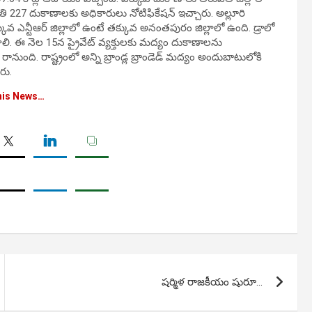
తి 227 దుకాణాలకు అధికారులు నోటిఫికేషన్ ఇచ్చారు. అల్లూరి
వ ఎన్టీఆర్ జిల్లాలో ఉంటే తక్కువ అనంతపురం జిల్లాలో ఉంది. డ్రాలో
ంచాలి. ఈ నెల 15న ప్రైవేట్ వ్యక్తులకు మద్యం దుకాణాలను
ంది. రాష్ట్రంలో అన్ని బ్రాండ్ల బ్రాండెడ్ మద్యం అందుబాటులోకి
రు.
his News…
షర్మిళ రాజకీయం షురూ…