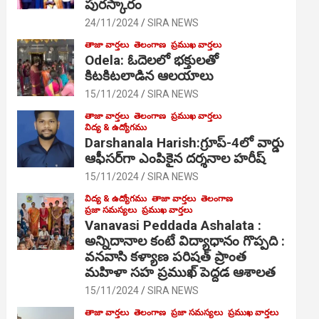
పురస్కారం
24/11/2024
SIRA NEWS
తాజా వార్తలు
తెలంగాణ
ప్రముఖ వార్తలు
Odela: ఓదెల‌లో భక్తులతో
కిటకిటలాడిన ఆల‌యాలు
15/11/2024
SIRA NEWS
తాజా వార్తలు
తెలంగాణ
ప్రముఖ వార్తలు
విద్య & ఉద్యోగము
Darshanala Harish:గ్రూప్-4లో వార్డు
ఆఫీసర్‌గా ఎంపికైన దర్శనాల హరీష్
15/11/2024
SIRA NEWS
విద్య & ఉద్యోగము
తాజా వార్తలు
తెలంగాణ
ప్రజా సమస్యలు
ప్రముఖ వార్తలు
Vanavasi Peddada Ashalata :
అన్నిదానాల కంటే విద్యాధానం గొప్పది :
వనవాసి కళ్యాణ పరిషత్ ప్రాంత
మహిళా సహ ప్రముఖ్ పెద్దడ ఆశాలత
15/11/2024
SIRA NEWS
తాజా వార్తలు
తెలంగాణ
ప్రజా సమస్యలు
ప్రముఖ వార్తలు