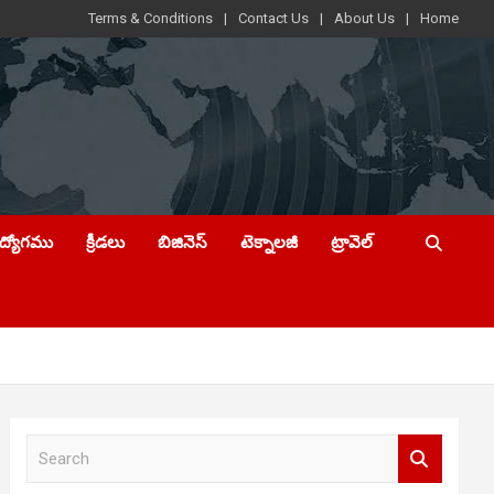
Terms & Conditions
Contact Us
About Us
Home
ఉద్యోగము
క్రీడలు
బిజినెస్
టెక్నాలజీ
ట్రావెల్
S
e
a