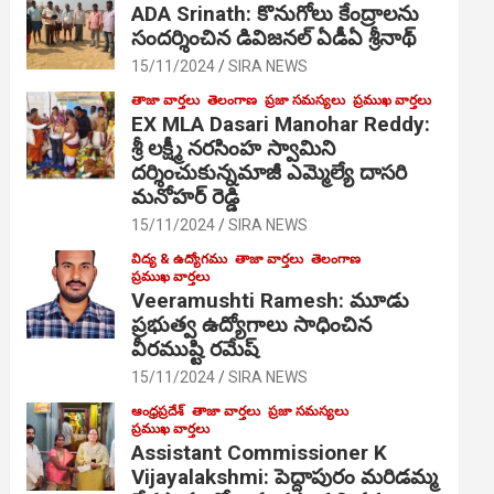
ADA Srinath: కొనుగోలు కేంద్రాల‌ను
సంద‌ర్శించిన డివిజనల్ ఏడీఏ శ్రీనాథ్
15/11/2024
SIRA NEWS
తాజా వార్తలు
తెలంగాణ
ప్రజా సమస్యలు
ప్రముఖ వార్తలు
EX MLA Dasari Manohar Reddy:
శ్రీ లక్ష్మీ నరసింహ స్వామిని
దర్శించుకున్నమాజీ ఎమ్మెల్యే దాసరి
మనోహర్ రెడ్డి
15/11/2024
SIRA NEWS
విద్య & ఉద్యోగము
తాజా వార్తలు
తెలంగాణ
ప్రముఖ వార్తలు
Veeramushti Ramesh: మూడు
ప్రభుత్వ ఉద్యోగాలు సాధించిన
వీరముష్టి రమేష్
15/11/2024
SIRA NEWS
ఆంధ్రప్రదేశ్
తాజా వార్తలు
ప్రజా సమస్యలు
ప్రముఖ వార్తలు
Assistant Commissioner K
Vijayalakshmi: పెద్దాపురం మరిడమ్మ