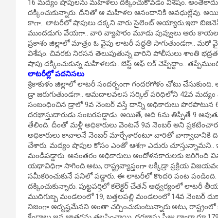
16 మద్యం షాపులను మహిళలు దక్కించుకోవడం విశేషం. అంతేకాదు 
దక్కించుకున్నారు. దీనితో ఆ మహిళల ఆనందానికి అవధుల్లేవు. అయి
కాగా.. లాటరీలో షాపులు దక్కని వారు సైలెంట్ అయ్యారు.ఇలా బిజ
ముందడుగు వేయగా.. వారి వ్యాపారం మూడు పువ్వులు ఆరు కాయలుగ
ప్రకాశం జిల్లాలో మాత్రం ఓ వైపు లాటరీ పద్దతి సాగుతుండగా.. 
విశేషం. చివరకు నిరసన తెలుపుతున్న వారిని పోలీసులు శాంతి భద్ర
షాపు దక్కించుకున్న మహిళలకు.. బెస్ట్ ఆఫ్ లక్ చెప్పేద్దాం.. తప్పేముంద
లాటరీల్లో పదనిసలు
శ్రీకాకుళం జిల్లాలో లాటరీ సందర్భంగా గందరగోళం చోటు చేసుకుంది. అంబ
డ్రా జరుగుతుండగా.. ఆమదాలవలస సర్కిల్ పరిధిలోని 42వ మద్యం షా
సంబంధించిన డ్రాలో 9వ నెంబర్ వస్తే దాన్ని అధికారులు పొరపాటున 
దరఖాస్తుదారుడు సంబరపడ్డాడు. అయితే, అది 6ను తిప్పితే 9 అవుతుంద
తేలింది. దీంతో మళ్లీ అధికారులు వెంటనే 9వ నెంబర్ అని ప్రకటించారు
అధికారులు కావాలనే నెంబర్ మార్చేశారంటూ వారితో వాగ్వాదానికి ది
చేశారు. మద్యం షాపుల కోసం ఎంతో ఆశగా ఎదురు చూస్తున్నామని..
మండిపడ్డారు. అనంతరం అధికారులు ఆందోళనకారులకు జరిగింది వివరించ
యథావిధిగా సాగింది.అటు, రాష్ట్రవ్యాప్తంగా లక్కీడ్రా ప్రక్రియ వి
సమీకరించుకునే పనిలో పడ్డారు. ఈ లాటరీలో కొందరి పంట పండింది. బ
దక్కించుకున్నారు. పుట్టపర్తిలో కలెక్టర్ చేతన్ ఆధ్వర్యంలో లాటరీ 
ముదిగుబ్బ మండలంలో 19, బత్తలపల్లి మండలంలో 14వ నెంబర్ దుక
నిజంగా అదృష్టమేనని అంతా చర్చించుకుంటున్నారు.అటు, రాష్ట్రంలో
కేంద్రాలు జన జాతరను తలపించాయి. దరఖాస్తు ఫీజు ద్వారా రూ.1797