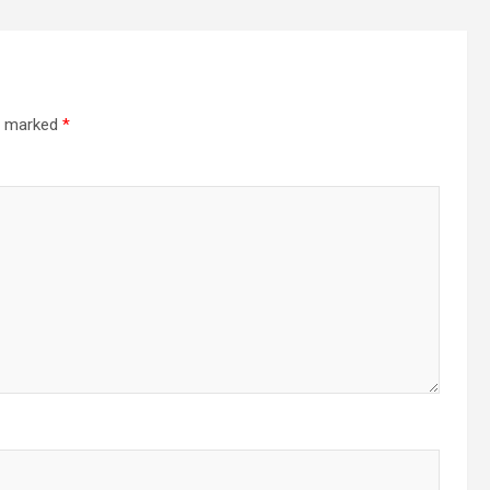
re marked
*