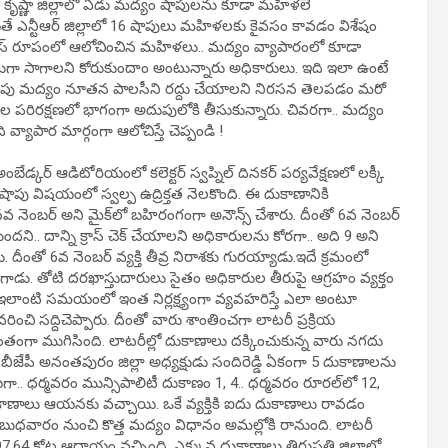
కృష్ణా జిల్లాలో ఏడు మద్యం షాపులను కూడా మహిళలే
తే ఎన్టీఆర్ జిల్లాలో 16 షాపులు మహిళలకు కైవసం కావడం విశేషం
ినెస్ రూపంలో ఆలోచించిన మహిళలు.. మద్యం వ్యాపారంలో కూడా
ా సాగాలని కోరుకుందాం అంటున్నారు అధికారులు. ఇది ఇలా ఉంటే
మరో వైపు మద్యం నూతన పాలసీని రద్దు చేయాలని నిరసన తెలపడం మరో
తల పరిరక్షణలో భాగంగా అదుపులోకి తీసుకున్నారు. చివరగా.. మద్యం
ి వ్యాపార మార్గంగా ఆలోచిస్తే చెప్పండి !
ేడ్కర్ ఆడిటోరియంలో కలెక్టర్ స్వప్నిల్ దినకర్ పర్యవేక్షణలో లక్కీ
పు విషయంలో స్వల్ప ఉద్రిక్తత నెలకొంది. ఈ దుకాణానికి
6వ నెంబర్ అని మైక్‌లో బహిరంగంగా అనౌన్స్ చేశారు. దీంతో 6వ నెంబర్
ని.. దాన్ని క్రాస్ చెక్ చేయాలని అధికారులను కోరగా.. అది 9 అని
. దీంతో 6వ నెంబర్ వ్యక్తి తీవ్ర నిరాశకు గురయ్యాడు.ఇదే క్రమంలో
గాడు. తోటి దరఖాస్తుదారులు సైతం అధికారుల తీరుపై ఆగ్రహం వ్యక్తం
 ఇలాంటి సమయంలో ఇంత నిర్లక్ష్యంగా వ్యవహరిస్తే ఎలా అంటూ
ి సద్దిచెప్పారు. దీంతో వారు శాంతించగా లాటరీ ప్రక్రియ
జయవంతంగా ముగిసింది. లాటరీల్లో దుకాణాలు దక్కించుకున్న వారు నగదు
ీజేపీ అనంతపురం జిల్లా అధ్యక్షుడు సందిరెడ్డి ఏకంగా 5 దుకాణాలను
తీయగా.. ధర్మవరం మున్సిపాలిటీ దుకాణం 1, 4.. ధర్మవరం రూరల్‌లో 12,
ాణాలు ఆయనకు వచ్చాయి. ఒకే వ్యక్తికి ఐదు దుకాణాలు రావడం
 బుధవారం నుంచి కొత్త మద్యం విధానం అమల్లోకి రానుంది. లాటరీ
.64 కోట్ల ఆదాయం వచ్చింది. ఎక్కువ దుకాణాలు తిరుపతి జిల్లాలో