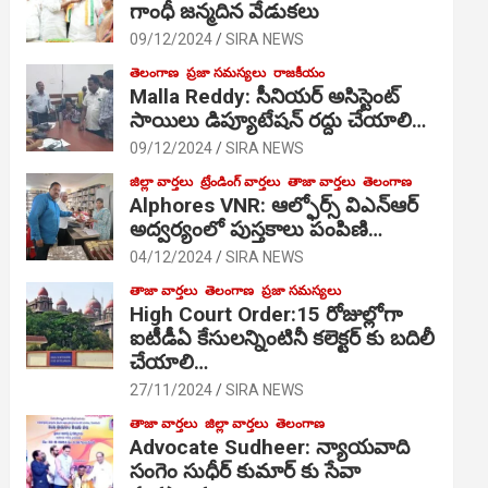
గాంధీ జ‌న్మ‌దిన వేడుక‌లు
09/12/2024
SIRA NEWS
తెలంగాణ
ప్రజా సమస్యలు
రాజకీయం
Malla Reddy: సీనియర్ అసిస్టెంట్
సాయిలు డిప్యూటేషన్ రద్దు చేయాలి…
09/12/2024
SIRA NEWS
జిల్లా వార్తలు
ట్రేండింగ్ వార్తలు
తాజా వార్తలు
తెలంగాణ
Alphores VNR: ఆల్ఫోర్స్ విఎన్ఆర్
అద్వర్యంలో పుస్తకాలు పంపిణి…
04/12/2024
SIRA NEWS
తాజా వార్తలు
తెలంగాణ
ప్రజా సమస్యలు
High Court Order:15 రోజుల్లోగా
ఐటీడీఏ కేసులన్నింటినీ కలెక్టర్ కు బదిలీ
చేయాలి…
27/11/2024
SIRA NEWS
తాజా వార్తలు
జిల్లా వార్తలు
తెలంగాణ
Advocate Sudheer: న్యాయవాది
సంగెం సుధీర్ కుమార్ కు సేవా