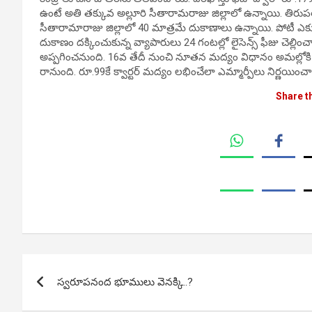
ఉంటే అతి తక్కువ అల్లూరి సీతారామరాజు జిల్లాలో ఉన్నాయి. తిరుప
సీతారామారాజు జిల్లాలో 40 మాత్రమే దుకాణాలు ఉన్నాయి. పోటీ ఎక్కు
దుకాణం దక్కించుకున్న వ్యాపారులు 24 గంటల్లో లైసెన్స్ ఫీజు చెల్లి
అప్పగించనుంది. 16వ తేదీ నుంచి నూతన మద్యం విధానం అమల్లోకి రాను
రానుంది. రూ.99కే క్వార్టర్ మద్యం లభించేలా ఎమ్మార్పీలు నిర్ణయించా
Share t
Post
స్వరూపనంద భూములు వెనక్కి..?
navigation