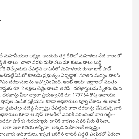
…
 మహనీయుల లక్ష్యం. అందుకు తగ్గ రీతిలో మహిళలు నేటి కాలంలో
త్తితే చాలు.. చాలా వరకు మహిళలు మా కుటుంబాలు బుగ్గి
ి తెచ్చేందుకు చేపట్టిన లాటరీలో మహిళలకు కూడా జాక్ పాట్
ించినట్లే.ఏపీలో కూటమి ప్రభుత్వం ఏర్పడ్డాక.. నూతన మద్యం పాలసీ
కోసం దరఖాస్తులను ఆహ్వానించింది. అంటే ఆయా జిల్లాలలో మొత్తం
ాస్తుకు రూ. 2 లక్షలు చెల్లించాలని తెలిపి.. దరఖాస్తులను స్వీకరించింది.
దరఖాస్తు ఫీజు ద్వారా ప్రభుత్వానికి రూ. 1797.64 కోట్ల ఆదాయం
 షాపుల ఎంపిక ప్రక్రియను కూడా అధికారులు పూర్తి చేశారు. ఈ లాటరీ
 ప్రభుత్వం పటిష్ట ఏర్పాట్లు చేపట్టింది.కాగా దరఖాస్తు చేసుకున్న వారి
. అధికారులు కూడా ఆ షాప్ లాటరీలో ఎవరికి వరించిందో వారి గట్టిగా
 అందరూ షాక్ కు గురయ్యారు. దానికి కారణం ఎవరి పేరు తీసినా..
చినా… అలా ఇలా కలియ తిప్పినా.. అక్కడ మహిళలకే అదృష్టం
్వహించారు అధికారులు. ఇక్కడ జరిగిన లాటరీ పద్దతి ఎంపికలో ఏకంగా