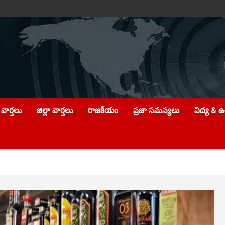
వార్తలు
జిల్లా వార్తలు
రాజకీయం
ప్రజా సమస్యలు
విద్య & 