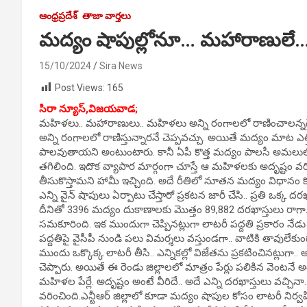
ఆంధ్రప్రదేశ్
తాజా వార్తలు
మద్యం షాపుల్లోనూ… మహారాణులే
15/10/2024
Sira News
Post Views:
165
సిరా న్యూస్,విజయవాడ;
మహిళలు.. మహారాణులు.. మహిళలు అన్ని రంగాలలో రాణించాలన్నదే
అన్ని రంగాలలో రాణిస్తున్నారనే చెప్పవచ్చు. అయితే మద్యం మాట ఎ
పాలవుతాయని అంటుంటారు. కానీ ఏపీ కొత్త మద్యం పాలసీ అమలులోక
తగిలింది. ఇదొక వ్యాపార మార్గంగా చూస్తే ఆ మహిళలకు అదృష్టం వర
తీసుకొస్తామని హామీ ఇచ్చింది. అదే రీతిలో నూతన మద్యం విధానం 
ఎన్ని వైన్ షాపులు ఏర్పాటు చేస్తారో ప్రకటన జారీ చేసి.. ప్రతి ఒక్క దరఖ
దీనితో 3396 మద్యం దుకాణాలకు మొత్తం 89,882 దరఖాస్తులు రాగా.. 
సమకూరింది. ఇక ముందుగా చెప్పినట్లుగా లాటరీ పద్దతి ప్రకారం నేడు
పద్దతిపై వైసీపీ నుండి పలు విమర్శలు వస్తుండగా.. వాటికి తావులేకుండా
ముందు ఒక్కొక్క లాటరీ తీసి.. ఎన్నికల్లో విజేతను ప్రకటించినట్లుగా.
చెప్పారు. అయితే ఈ రెండు జిల్లాలలో మాత్రం పేర్లు పలికిన వెంటనే
మహిళల పేర్లే. అదృష్టం అంటే వీరిదే.. అదే ఎన్ని దరఖాస్తులు వచ్
వరించింది.ఎన్టీఆర్‌ జిల్లాలో కూడా మద్యం షాపుల కోసం లాటరీ నిర