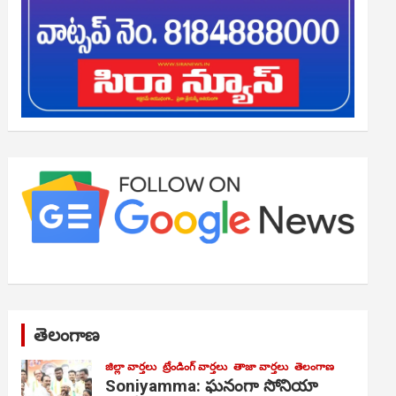
తెలంగాణ
జిల్లా వార్తలు
ట్రేండింగ్ వార్తలు
తాజా వార్తలు
తెలంగాణ
Soniyamma: ఘ‌నంగా సోనియా