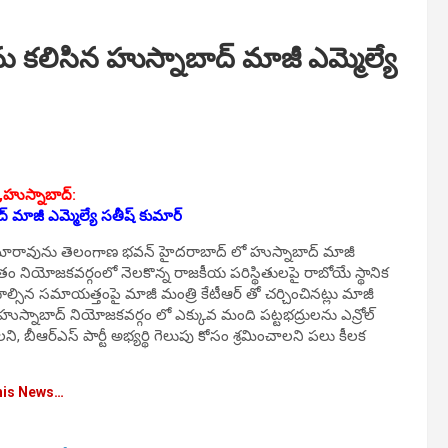
 కలిసిన హుస్నాబాద్ మాజీ ఎమ్మెల్యే
‌,హుస్నాబాద్:
్ మాజీ ఎమ్మెల్యే సతీష్ కుమార్
ారక రామారావును తెలంగాణ భవన్ హైదరాబాద్ లో హుస్నాబాద్ మాజీ
ుతం నియోజకవర్గంలో నెలకొన్న రాజకీయ పరిస్థితులపై రాబోయే స్థానిక
యాల్సిన సమాయత్తంపై మాజీ మంత్రి కేటీఆర్ తో చర్చించినట్లు మాజీ
ి హుస్నాబాద్ నియోజకవర్గం లో ఎక్కువ మంది పట్టభద్రులను ఎన్రోల్
, బీఆర్ఎస్ పార్టీ అభ్యర్థి గెలుపు కోసం శ్రమించాలని పలు కీలక
his News…