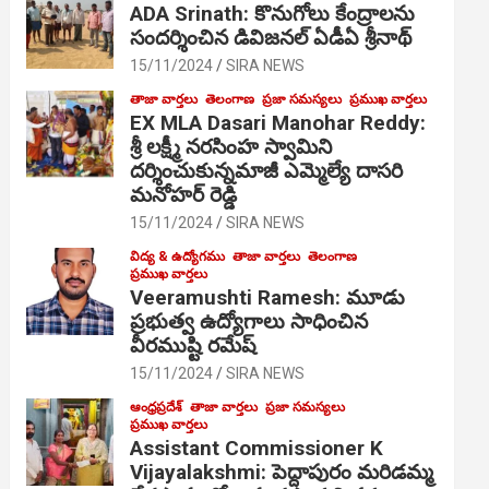
ADA Srinath: కొనుగోలు కేంద్రాల‌ను
సంద‌ర్శించిన డివిజనల్ ఏడీఏ శ్రీనాథ్
15/11/2024
SIRA NEWS
తాజా వార్తలు
తెలంగాణ
ప్రజా సమస్యలు
ప్రముఖ వార్తలు
EX MLA Dasari Manohar Reddy:
శ్రీ లక్ష్మీ నరసింహ స్వామిని
దర్శించుకున్నమాజీ ఎమ్మెల్యే దాసరి
మనోహర్ రెడ్డి
15/11/2024
SIRA NEWS
విద్య & ఉద్యోగము
తాజా వార్తలు
తెలంగాణ
ప్రముఖ వార్తలు
Veeramushti Ramesh: మూడు
ప్రభుత్వ ఉద్యోగాలు సాధించిన
వీరముష్టి రమేష్
15/11/2024
SIRA NEWS
ఆంధ్రప్రదేశ్
తాజా వార్తలు
ప్రజా సమస్యలు
ప్రముఖ వార్తలు
Assistant Commissioner K
Vijayalakshmi: పెద్దాపురం మరిడమ్మ