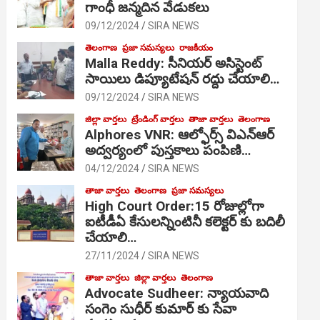
గాంధీ జ‌న్మ‌దిన వేడుక‌లు
09/12/2024
SIRA NEWS
తెలంగాణ
ప్రజా సమస్యలు
రాజకీయం
Malla Reddy: సీనియర్ అసిస్టెంట్
సాయిలు డిప్యూటేషన్ రద్దు చేయాలి…
09/12/2024
SIRA NEWS
జిల్లా వార్తలు
ట్రేండింగ్ వార్తలు
తాజా వార్తలు
తెలంగాణ
Alphores VNR: ఆల్ఫోర్స్ విఎన్ఆర్
అద్వర్యంలో పుస్తకాలు పంపిణి…
04/12/2024
SIRA NEWS
తాజా వార్తలు
తెలంగాణ
ప్రజా సమస్యలు
High Court Order:15 రోజుల్లోగా
ఐటీడీఏ కేసులన్నింటినీ కలెక్టర్ కు బదిలీ
చేయాలి…
27/11/2024
SIRA NEWS
తాజా వార్తలు
జిల్లా వార్తలు
తెలంగాణ
Advocate Sudheer: న్యాయవాది
సంగెం సుధీర్ కుమార్ కు సేవా