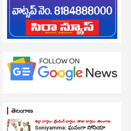
తెలంగాణ
జిల్లా వార్తలు
ట్రేండింగ్ వార్తలు
తాజా వార్తలు
తెలంగాణ
Soniyamma: ఘ‌నంగా సోనియా