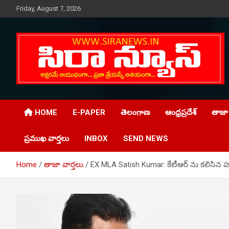
Skip
Friday, August 7, 2026
to
content
Telugu Online News Daily
SIRA NEWS
HOME
E-PAPER
తెలంగాణ
ఆంధ్రప్రదేశ్
తాజా 
ప్రముఖ వార్తలు
INBOX
SEND NEWS
Home
తాజా వార్తలు
EX MLA Satish Kumar: కేటీఆర్ ను కలిసిన హు