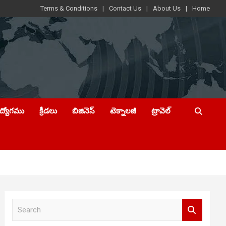
Terms & Conditions
Contact Us
About Us
Home
ఉద్యోగము
క్రీడలు
బిజినెస్
టెక్నాలజీ
ట్రావెల్
S
e
a