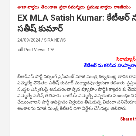
తాజా వార్తలు
తెలంగాణ
ప్రజా సమస్యలు
ప్రముఖ వార్తలు
రాజకీయం
EX MLA Satish Kumar: కేటీఆర్ ను
సతీష్ కుమార్
24/09/2024
SIRA NEWS
Post Views:
176
సిరాన్యూస్
కేటీఆర్ ను కలిసిన హుస్నాబాద
బీఆర్ఎస్ పార్టీ వర్కింగ్ ప్రెసిడెంట్ మాజీ మంత్రి కల్వకుంట్ల త
ఎమ్మెల్యే వొడితల సతీష్ కుమార్ మర్యాదపూర్వకంగా కలిశారు. ప్రస్త
సంస్థల ఎన్నికలపై అనుసరించాల్సిన వ్యూహం పార్టీకి క్యాడర్ కు చే
ఎమ్మెల్యే సతీష్ తెలిపారు. రాబోయే ఎమ్మెల్సీ ఎన్నికలకు సంబంధించ
చేయించాలని పార్టీ అధిష్టానం నిర్ణయం తీసుకున్న విధంగా పనిచేయాలని
అంశాలను మాజీ మంత్రి కేటీఆర్ దిశా నిర్దేశం చేసినట్లు తెలిపారు.
Share t