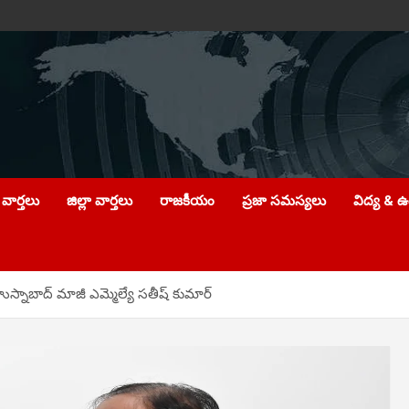
వార్తలు
జిల్లా వార్తలు
రాజకీయం
ప్రజా సమస్యలు
విద్య & 
స్నాబాద్ మాజీ ఎమ్మెల్యే సతీష్ కుమార్