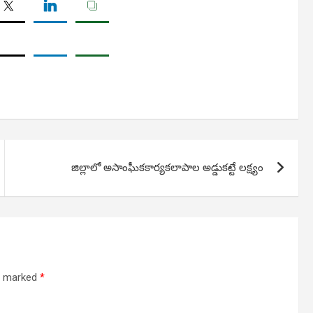
జిల్లాలో అసాంఘీకకార్యకలాపాల అడ్డుకట్టే లక్ష్యం
re marked
*