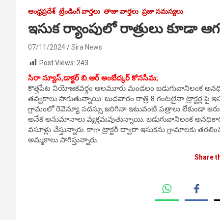
ఆంధ్రప్రదేశ్
ట్రేండింగ్ వార్తలు
తాజా వార్తలు
ప్రజా సమస్యలు
ఇసుక ర్యాంపులో రాత్రులు కూడా ఆగ
07/11/2024
Sira News
Post Views:
243
సిరా న్యూస్,డాక్టర్ బి.ఆర్ అంబేద్కర్ కోనసీమ;
కొత్తపేట నియోజకవర్గం ఆలమూరు మండలం బడుగువానిలంక అనధి
తవ్వకాలు సాగుతున్నాయి. బుధవారం రాత్రి 8 గంటలైనా ట్రాక్టర్ల
గ్రామంలో రెవెన్యూ సదస్సు జరిగినా ఇటువంటి పత్రాలు లేకుండా 
అనేక అనుమానాలు వ్యక్తమవుతున్నాయి. బడుగువానిలంక అనధికార ర్
వసూళ్లు చేస్తున్నారు. కాగా ట్రాక్టర్ ద్వారా ఇసుకను గ్రామాలక
అమ్మకాలు సాగిస్తున్నారు.
Share t