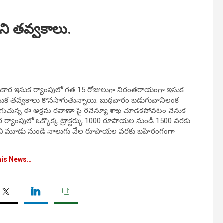
ని తవ్వకాలు.
కార ఇసుక ర్యాంపులో గత 15 రోజులుగా నిరంతరాయంగా ఇసుక
 పై ఇసుక తవ్వకాలు కొనసాగుతున్నాయి. బుధవారం బడుగువానిలంక
జరుగుచున్న ఈ అక్రమ రవాణా పై రెవెన్యూ శాఖ చూడకపోవటం వెనుక
యాంపులో ఒక్కొక్క ట్రాక్టర్కు 1000 రూపాయల నుండి 1500 వరకు
ు తరలించి మూడు నుండి నాలుగు వేల రూపాయల వరకు బహిరంగంగా
his News…