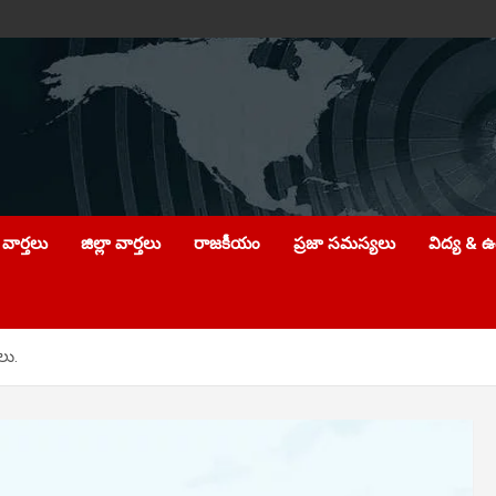
వార్తలు
జిల్లా వార్తలు
రాజకీయం
ప్రజా సమస్యలు
విద్య & 
లు.