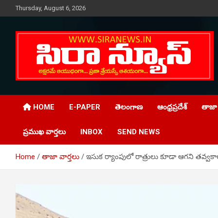
Skip
Thursday, August 6, 2026
to
content
Telugu Online News Daily
SIRA NEWS
HOME
E-PAPER
తెలంగాణ
ఆంధ్రప్రదేశ్
తాజా 
ప్రముఖ వార్తలు
INBOX
SEND NEWS
Home
తాజా వార్తలు
ఇసుక ర్యాంపులో రాత్రులు కూడా ఆగని తవ్వకా