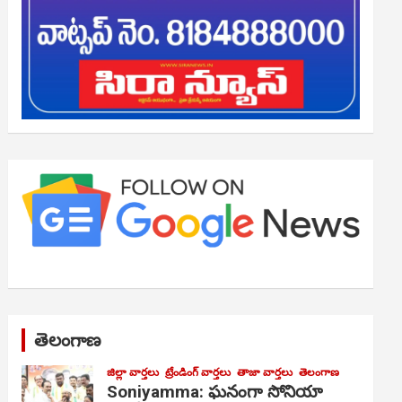
తెలంగాణ
జిల్లా వార్తలు
ట్రేండింగ్ వార్తలు
తాజా వార్తలు
తెలంగాణ
Soniyamma: ఘ‌నంగా సోనియా