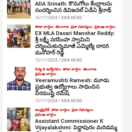
ADA Srinath: కొనుగోలు కేంద్రాల‌ను
సంద‌ర్శించిన డివిజనల్ ఏడీఏ శ్రీనాథ్
15/11/2024
SIRA NEWS
తాజా వార్తలు
తెలంగాణ
ప్రజా సమస్యలు
ప్రముఖ వార్తలు
EX MLA Dasari Manohar Reddy:
శ్రీ లక్ష్మీ నరసింహ స్వామిని
దర్శించుకున్నమాజీ ఎమ్మెల్యే దాసరి
మనోహర్ రెడ్డి
15/11/2024
SIRA NEWS
విద్య & ఉద్యోగము
తాజా వార్తలు
తెలంగాణ
ప్రముఖ వార్తలు
Veeramushti Ramesh: మూడు
ప్రభుత్వ ఉద్యోగాలు సాధించిన
వీరముష్టి రమేష్
15/11/2024
SIRA NEWS
ఆంధ్రప్రదేశ్
తాజా వార్తలు
ప్రజా సమస్యలు
ప్రముఖ వార్తలు
Assistant Commissioner K
Vijayalakshmi: పెద్దాపురం మరిడమ్మ