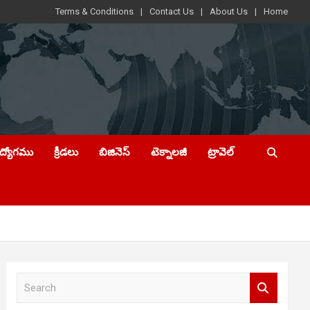
Terms & Conditions
Contact Us
About Us
Home
ఉద్యోగము
క్రీడలు
బిజినెస్
టెక్నాలజీ
ట్రావెల్
S
e
a