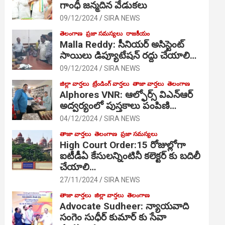
గాంధీ జ‌న్మ‌దిన వేడుక‌లు
09/12/2024
SIRA NEWS
తెలంగాణ
ప్రజా సమస్యలు
రాజకీయం
Malla Reddy: సీనియర్ అసిస్టెంట్
సాయిలు డిప్యూటేషన్ రద్దు చేయాలి…
09/12/2024
SIRA NEWS
జిల్లా వార్తలు
ట్రేండింగ్ వార్తలు
తాజా వార్తలు
తెలంగాణ
Alphores VNR: ఆల్ఫోర్స్ విఎన్ఆర్
అద్వర్యంలో పుస్తకాలు పంపిణి…
04/12/2024
SIRA NEWS
తాజా వార్తలు
తెలంగాణ
ప్రజా సమస్యలు
High Court Order:15 రోజుల్లోగా
ఐటీడీఏ కేసులన్నింటినీ కలెక్టర్ కు బదిలీ
చేయాలి…
27/11/2024
SIRA NEWS
తాజా వార్తలు
జిల్లా వార్తలు
తెలంగాణ
Advocate Sudheer: న్యాయవాది
సంగెం సుధీర్ కుమార్ కు సేవా