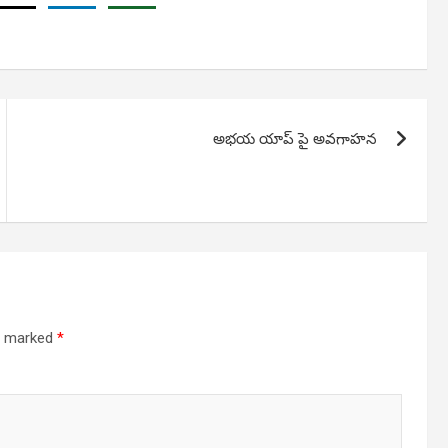
అభయ యాప్ పై అవగాహన
re marked
*