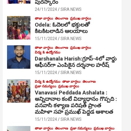
పురస్కారం
24/11/2024
SIRA NEWS
తాజా వార్తలు
తెలంగాణ
ప్రముఖ వార్తలు
Odela: ఓదెల‌లో భక్తులతో
కిటకిటలాడిన ఆల‌యాలు
15/11/2024
SIRA NEWS
తాజా వార్తలు
తెలంగాణ
ప్రముఖ వార్తలు
విద్య & ఉద్యోగము
Darshanala Harish:గ్రూప్-4లో వార్డు
ఆఫీసర్‌గా ఎంపికైన దర్శనాల హరీష్
15/11/2024
SIRA NEWS
విద్య & ఉద్యోగము
తాజా వార్తలు
తెలంగాణ
ప్రజా సమస్యలు
ప్రముఖ వార్తలు
Vanavasi Peddada Ashalata :
అన్నిదానాల కంటే విద్యాధానం గొప్పది :
వనవాసి కళ్యాణ పరిషత్ ప్రాంత
మహిళా సహ ప్రముఖ్ పెద్దడ ఆశాలత
15/11/2024
SIRA NEWS
తాజా వార్తలు
తెలంగాణ
ప్రజా సమస్యలు
ప్రముఖ వార్తలు