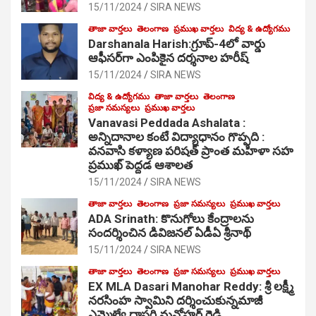
15/11/2024
SIRA NEWS
తాజా వార్తలు
తెలంగాణ
ప్రముఖ వార్తలు
విద్య & ఉద్యోగము
Darshanala Harish:గ్రూప్-4లో వార్డు
ఆఫీసర్‌గా ఎంపికైన దర్శనాల హరీష్
15/11/2024
SIRA NEWS
విద్య & ఉద్యోగము
తాజా వార్తలు
తెలంగాణ
ప్రజా సమస్యలు
ప్రముఖ వార్తలు
Vanavasi Peddada Ashalata :
అన్నిదానాల కంటే విద్యాధానం గొప్పది :
వనవాసి కళ్యాణ పరిషత్ ప్రాంత మహిళా సహ
ప్రముఖ్ పెద్దడ ఆశాలత
15/11/2024
SIRA NEWS
తాజా వార్తలు
తెలంగాణ
ప్రజా సమస్యలు
ప్రముఖ వార్తలు
ADA Srinath: కొనుగోలు కేంద్రాల‌ను
సంద‌ర్శించిన డివిజనల్ ఏడీఏ శ్రీనాథ్
15/11/2024
SIRA NEWS
తాజా వార్తలు
తెలంగాణ
ప్రజా సమస్యలు
ప్రముఖ వార్తలు
EX MLA Dasari Manohar Reddy: శ్రీ లక్ష్మీ
నరసింహ స్వామిని దర్శించుకున్నమాజీ
ఎమ్మెల్యే దాసరి మనోహర్ రెడ్డి