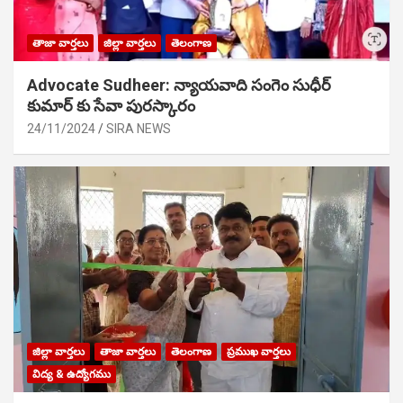
తాజా వార్తలు
జిల్లా వార్తలు
తెలంగాణ
Advocate Sudheer: న్యాయవాది సంగెం సుధీర్
కుమార్ కు సేవా పురస్కారం
24/11/2024
SIRA NEWS
జిల్లా వార్తలు
తాజా వార్తలు
తెలంగాణ
ప్రముఖ వార్తలు
విద్య & ఉద్యోగము