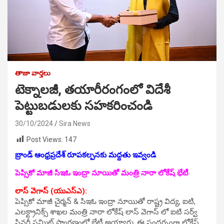
తాజా వార్తలు
టెక్నాలజీ, తయారీరంగంలో విదేశీ
పెట్టుబడులకు సహకరించండి
30/10/2024
Sira News
Post Views:
147
బ్రాండ్ ఆంధ్రప్రదేశ్ రూపకల్పనకు మద్దతు ఇవ్వండి
పెప్సికో మాజీ సిఇఓ ఇంద్రా నూయితో మంత్రి నారా లోకేష్ భేటీ
లాస్ వెగాస్ (యుఎస్ఎ):
పెప్సికో మాజీ చైర్మన్ & సిఇఓ ఇంద్రా నూయితో రాష్ట్ర విద్య, ఐటి,
ఎలక్ట్రానిక్స్ శాఖల మంత్రి నారా లోకేష్ లాస్ వెగాస్ లో ఐటి సర్వ్
సినర్జీ సమ్మిట్ ప్రాంగణంలో భేటీ అయ్యారు. ఈ సందర్భంగా లోకేష్