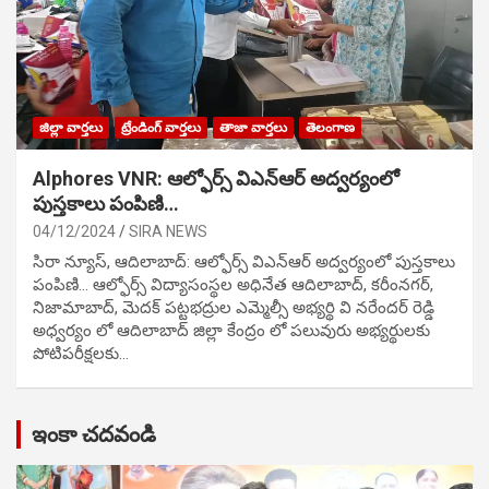
జిల్లా వార్తలు
ట్రేండింగ్ వార్తలు
తాజా వార్తలు
తెలంగాణ
Alphores VNR: ఆల్ఫోర్స్ విఎన్ఆర్ అద్వర్యంలో
పుస్తకాలు పంపిణి…
04/12/2024
SIRA NEWS
సిరా న్యూస్, ఆదిలాబాద్: ఆల్ఫోర్స్ విఎన్ఆర్ అద్వర్యంలో పుస్తకాలు
పంపిణి… ఆల్ఫోర్స్ విద్యాసంస్థల అధినేత ఆదిలాబాద్, కరీంనగర్,
నిజామాబాద్, మెదక్ పట్టభద్రుల ఎమ్మెల్సీ అభ్యర్థి వి నరేందర్ రెడ్డి
అధ్వర్యం లో ఆదిలాబాద్ జిల్లా కేంద్రం లో పలువురు అభ్యర్థులకు
పోటిప‌రీక్ష‌ల‌కు…
ఇంకా చదవండి