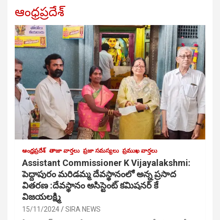
ఆంధ్రప్రదేశ్
ఆంధ్రప్రదేశ్
తాజా వార్తలు
ప్రజా సమస్యలు
ప్రముఖ వార్తలు
Assistant Commissioner K Vijayalakshmi:
పెద్దాపురం మరిడమ్మ దేవస్థానంలో అన్న ప్రసాద
వితరణ :దేవస్థానం అసిస్టెంట్ కమిషనర్ కే
విజయలక్ష్మి
15/11/2024
SIRA NEWS