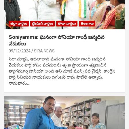
జిల్లా వార్తలు
ట్రేండింగ్ వార్తలు
తాజా వార్తలు
తెలంగాణ
Soniyamma: ఘ‌నంగా సోనియా గాంధీ జ‌న్మ‌దిన
వేడుక‌లు
09/12/2024
SIRA NEWS
సిరా న్యూస్, ఆదిలాబాద్ ఘ‌నంగా సోనియా గాంధీ జ‌న్మ‌దిన
వేడుక‌లు పార్టీ కోసం ప‌ద‌వుల‌ను తృణ ప్రాయంగా త్య‌జించిన
త్యాగమూర్తి సోనియా గాంధీ అని మాజీ మున్సిప‌ల్ చైర్మ‌న్, కాంగ్రెస్
పార్టీ సీనియ‌ర్ నాయ‌కులు దిగంబ‌ర్ రావు పాటిల్ అన్నారు.
సోమవారం…