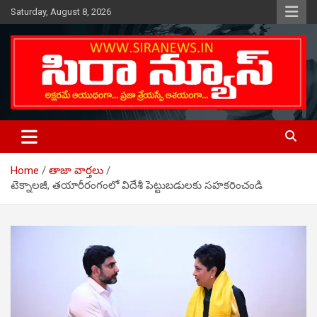
Skip
Saturday, August 8, 2026
to
content
Telugu Online News Daily
SIRA NEWS
Home
తాజా వార్తలు
టెక్నాలజీ, తయారీరంగంలో విదేశీ పెట్టుబడులకు సహకరించండి