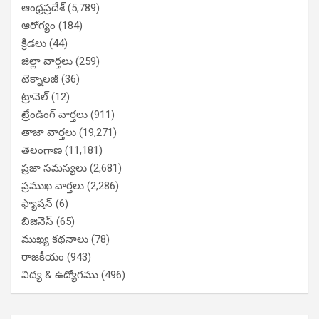
ఆంధ్రప్రదేశ్
(5,789)
ఆరోగ్యం
(184)
క్రీడలు
(44)
జిల్లా వార్తలు
(259)
టెక్నాలజీ
(36)
ట్రావెల్
(12)
ట్రేండింగ్ వార్తలు
(911)
తాజా వార్తలు
(19,271)
తెలంగాణ
(11,181)
ప్రజా సమస్యలు
(2,681)
ప్రముఖ వార్తలు
(2,286)
ఫ్యాషన్
(6)
బిజినెస్
(65)
ముఖ్య కథనాలు
(78)
రాజకీయం
(943)
విద్య & ఉద్యోగము
(496)