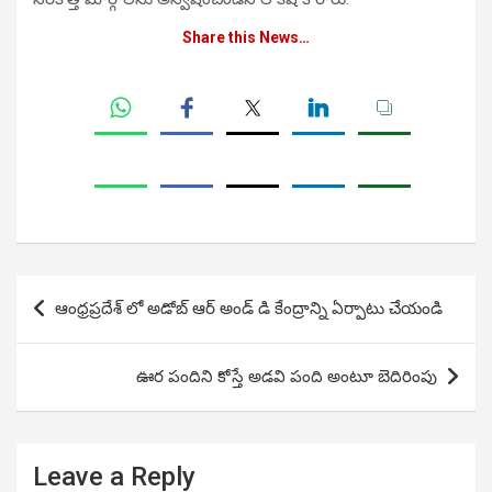
Share this News…
Post
ఆంధ్రప్రదేశ్ లో అడోబ్ ఆర్ అండ్ డి కేంద్రాన్ని ఏర్పాటు చేయండి
navigation
ఊర పందిని కోస్తే అడవి పంది అంటూ బెదిరింపు
Leave a Reply