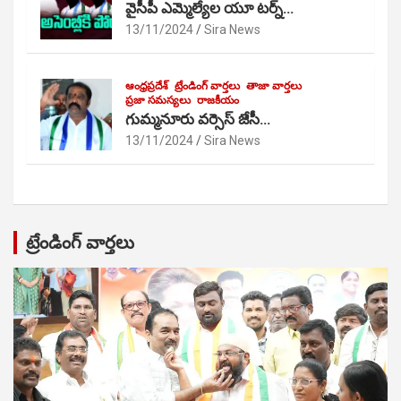
వైసీపీ ఎమ్మెల్యేల యూ టర్న్…
13/11/2024
Sira News
ఆంధ్రప్రదేశ్
ట్రేండింగ్ వార్తలు
తాజా వార్తలు
ప్రజా సమస్యలు
రాజకీయం
గుమ్మనూరు వర్సెస్ జేసీ…
13/11/2024
Sira News
ట్రేండింగ్ వార్తలు