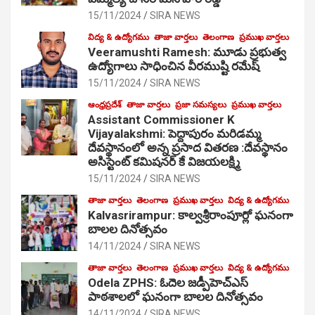
15/11/2024
SIRA NEWS
విద్య & ఉద్యోగము
తాజా వార్తలు
తెలంగాణ
ప్రముఖ వార్తలు
Veeramushti Ramesh: మూడు ప్రభుత్వ
ఉద్యోగాలు సాధించిన వీరముష్టి రమేష్
15/11/2024
SIRA NEWS
ఆంధ్రప్రదేశ్
తాజా వార్తలు
ప్రజా సమస్యలు
ప్రముఖ వార్తలు
Assistant Commissioner K
Vijayalakshmi: పెద్దాపురం మరిడమ్మ
దేవస్థానంలో అన్న ప్రసాద వితరణ :దేవస్థానం
అసిస్టెంట్ కమిషనర్ కే విజయలక్ష్మి
15/11/2024
SIRA NEWS
తాజా వార్తలు
తెలంగాణ
ప్రముఖ వార్తలు
విద్య & ఉద్యోగము
Kalvasrirampur: కాల్వశ్రీరాంపూర్లో ఘనంగా
బాలల దినోత్సవం
14/11/2024
SIRA NEWS
తాజా వార్తలు
తెలంగాణ
ప్రముఖ వార్తలు
విద్య & ఉద్యోగము
Odela ZPHS: ఓదెల జ‌డ్పీహెచ్ఎస్
పాఠ‌శాల‌లో ఘనంగా బాలల దినోత్సవం
14/11/2024
SIRA NEWS