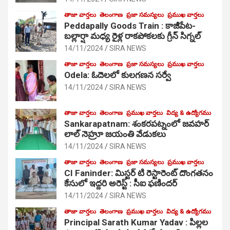
తాజా వార్తలు
తెలంగాణ
ప్రజా సమస్యలు
ప్రముఖ వార్తలు
Peddapally Goods Train : కాజీపేట-
బల్లార్షా మధ్య రైళ్ల రాకపోకలకు గ్రీన్ సిగ్నల్
14/11/2024
SIRA NEWS
తాజా వార్తలు
తెలంగాణ
ప్రజా సమస్యలు
ప్రముఖ వార్తలు
Odela: ఓదెలలో కులగణన సర్వే
14/11/2024
SIRA NEWS
తాజా వార్తలు
తెలంగాణ
ప్రముఖ వార్తలు
విద్య & ఉద్యోగము
Sankarapatnam: శంకరపట్నంలో జవహర్
లాల్ నెహ్రూ జయంతి వేడుకలు
14/11/2024
SIRA NEWS
తాజా వార్తలు
తెలంగాణ
ప్రజా సమస్యలు
ప్రముఖ వార్తలు
CI Faninder: మిస్టర్ టి రెస్టారెంట్ దొంగతనం
కేసులో ఇద్దరి అరెస్ట్ : సీఐ ఫణిందర్
14/11/2024
SIRA NEWS
తాజా వార్తలు
తెలంగాణ
ప్రముఖ వార్తలు
విద్య & ఉద్యోగము
Principal Sarath Kumar Yadav : పిల్లల