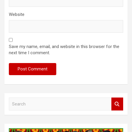
Website
Save my name, email, and website in this browser for the
next time I comment.
S
e
a
r
c
h