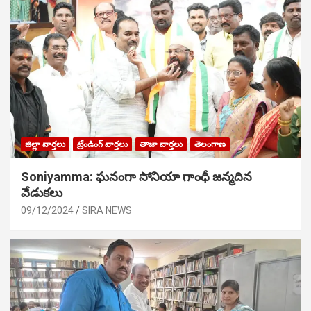
జిల్లా వార్తలు
ట్రేండింగ్ వార్తలు
తాజా వార్తలు
తెలంగాణ
Soniyamma: ఘ‌నంగా సోనియా గాంధీ జ‌న్మ‌దిన
వేడుక‌లు
09/12/2024
SIRA NEWS