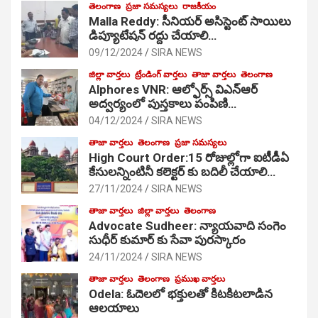
తెలంగాణ
ప్రజా సమస్యలు
రాజకీయం
Malla Reddy: సీనియర్ అసిస్టెంట్ సాయిలు
డిప్యూటేషన్ రద్దు చేయాలి…
09/12/2024
SIRA NEWS
జిల్లా వార్తలు
ట్రేండింగ్ వార్తలు
తాజా వార్తలు
తెలంగాణ
Alphores VNR: ఆల్ఫోర్స్ విఎన్ఆర్
అద్వర్యంలో పుస్తకాలు పంపిణి…
04/12/2024
SIRA NEWS
తాజా వార్తలు
తెలంగాణ
ప్రజా సమస్యలు
High Court Order:15 రోజుల్లోగా ఐటీడీఏ
కేసులన్నింటినీ కలెక్టర్ కు బదిలీ చేయాలి…
27/11/2024
SIRA NEWS
తాజా వార్తలు
జిల్లా వార్తలు
తెలంగాణ
Advocate Sudheer: న్యాయవాది సంగెం
సుధీర్ కుమార్ కు సేవా పురస్కారం
24/11/2024
SIRA NEWS
తాజా వార్తలు
తెలంగాణ
ప్రముఖ వార్తలు
Odela: ఓదెల‌లో భక్తులతో కిటకిటలాడిన
ఆల‌యాలు