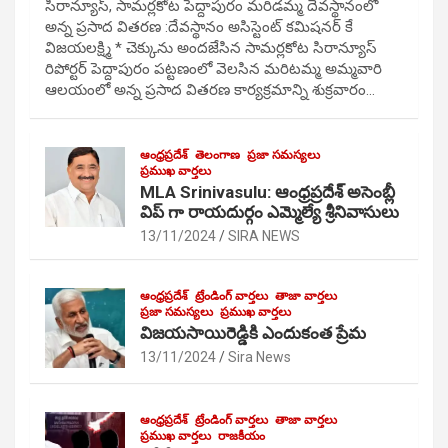
సిరాన్యూస్, సామర్లకోట పెద్దాపురం మరిడమ్మ దేవస్థానంలో
అన్న ప్రసాద వితరణ :దేవస్థానం అసిస్టెంట్ కమిషనర్ కే
విజయలక్ష్మి * చెక్కును అందజేసిన సామర్లకోట సిరాన్యూస్
రిపోర్టర్ పెద్దాపురం పట్టణంలో వెలసిన మరిటమ్మ అమ్మవారి
ఆలయంలో అన్న ప్రసాద వితరణ కార్యక్రమాన్ని శుక్రవారం…
ఆంధ్రప్రదేశ్
తెలంగాణ
ప్రజా సమస్యలు
ప్రముఖ వార్తలు
MLA Srinivasulu: ఆంధ్రప్రదేశ్ అసెంబ్లీ
విప్ గా రాయదుర్గం ఎమ్మెల్యే శ్రీనివాసులు
13/11/2024
SIRA NEWS
ఆంధ్రప్రదేశ్
ట్రేండింగ్ వార్తలు
తాజా వార్తలు
ప్రజా సమస్యలు
ప్రముఖ వార్తలు
విజయసాయిరెడ్డికి ఎందుకంత ప్రేమ
13/11/2024
Sira News
ఆంధ్రప్రదేశ్
ట్రేండింగ్ వార్తలు
తాజా వార్తలు
ప్రముఖ వార్తలు
రాజకీయం