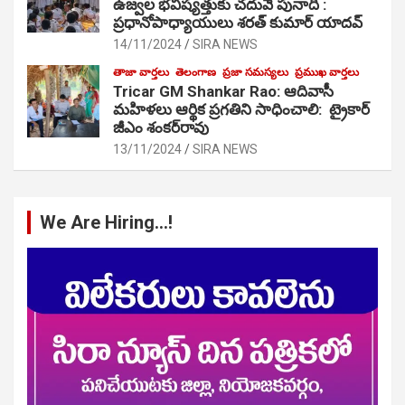
ఉజ్వల భవిష్యత్తుకు చదువే పునాది :
ప్రధానోపాధ్యాయులు శరత్ కుమార్ యాదవ్
14/11/2024
SIRA NEWS
తాజా వార్తలు
తెలంగాణ
ప్రజా సమస్యలు
ప్రముఖ వార్తలు
Tricar GM Shankar Rao: ఆదివాసీ
మహిళలు ఆర్థిక ప్రగతిని సాధించాలి: ట్రైకార్
జీఎం శంకర్‌రావు
13/11/2024
SIRA NEWS
We Are Hiring…!