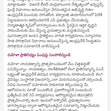
మాట్లాడుతూ… విజనరీ లీడర్ చంద్రబాబుగారి నేతృత్వంలో ఇన్వెస్టర్స్
ఫ్రెండ్లీ విధానాలు అమలుచేస్తూ వేగవంతమైన అభివృద్ధి దిశగా
ఆంధ్రప్రదేశ్ ముందుకు సాగుతోంది. టెక్నాలజీ, తయారీరంగంలో విదేశీ
పెట్టుబడులను ఆకర్షించడానికి ఎపి ప్రభుత్వం చేపడుతున్న
నిర్మాణాత్మక కృషిలో భాగస్వాములు కండి. స్థిరమైన ఆర్థిక వృద్ధిని
సాధించేందుకు మేం చేస్తున్న ప్రయత్నాలకు మద్దతునివ్వండి.
పునరుత్పాదక ఇంధన ప్రాజెక్టులు, హరిత కార్యక్రమాలు, పర్యావరణ
హిత పారిశ్రామిక విధానాలు అమలుచేస్తున్న ఆంధ్రప్రదేశ్ నిబద్ధతను
పారిశ్రామిక సమాజానికి చాటిచెప్పండి.
మహిళా ప్రాతినిధ్యం పెంపుపై సలహాలివ్వండి
మహిళా నాయకత్వాన్ని ప్రోత్సహించడంలో మేం చిత్తశుద్ధితో
పనిచేస్తున్నాం. నాయకత్వం, సాంకేతికతలో లింగ ప్రాతినిధ్యాన్ని పెంచే
లక్ష్యంతో ఆంధ్రప్రదేశ్ తరపున కార్యక్రమాలను రూపొందించండి. లింగ
వైవిధ్యం సంస్థాగత విజయాన్ని ఎలా మెరుగుపరుస్తుందో చర్చించండి.
వివిధ రంగాలలో మహిళలకు సాధికారత కల్పించడంపై మీ
ఆలోచనలను మాతో పంచుకోండి. ప్రజారోగ్యానికి సంబంధించి
ప్రత్యేకించి వెల్ నెస్ కార్యక్రమాలు, ఆరోగ్యకరమైన జీవనశైలిని
ప్రోత్సహించాల్సి ఉంది. ఇందులో కార్పొరేట్, ప్రభుత్వరంగాల
భాగస్వామ్యం ద్వారా ఆరోగ్యవంతమైన సమాజాన్ని నిర్మించేందుకు
సరికొత్త మార్గాలను అన్వేషించండని లోకేష్ కోరారు.