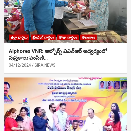
జిల్లా వార్తలు
ట్రేండింగ్ వార్తలు
తాజా వార్తలు
తెలంగాణ
Alphores VNR: ఆల్ఫోర్స్ విఎన్ఆర్ అద్వర్యంలో
పుస్తకాలు పంపిణి…
04/12/2024
SIRA NEWS