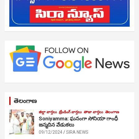
తెలంగాణ
జిల్లా వార్తలు
ట్రేండింగ్ వార్తలు
తాజా వార్తలు
తెలంగాణ
Soniyamma: ఘ‌నంగా సోనియా గాంధీ
జ‌న్మ‌దిన వేడుక‌లు
09/12/2024
SIRA NEWS