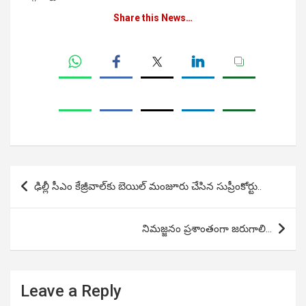
Share this News…
Post
ఢిల్లీ సీఎం కేజ్రీవాల్‌కు బెయిల్ మంజూరు చేసిన సుప్రీంకోర్టు..
navigation
నిమజ్జనం ప్రశాంతంగా జరుగాలి…
Leave a Reply