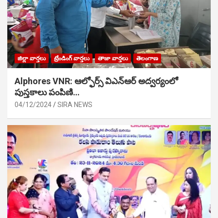
జిల్లా వార్తలు
ట్రేండింగ్ వార్తలు
తాజా వార్తలు
తెలంగాణ
Alphores VNR: ఆల్ఫోర్స్ విఎన్ఆర్ అద్వర్యంలో
పుస్తకాలు పంపిణి…
04/12/2024
SIRA NEWS