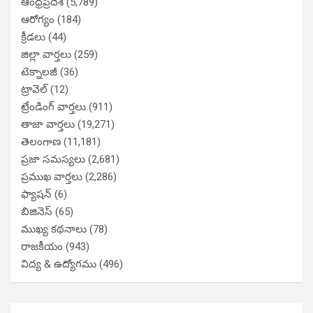
ఆంధ్రప్రదేశ్
(5,789)
ఆరోగ్యం
(184)
క్రీడలు
(44)
జిల్లా వార్తలు
(259)
టెక్నాలజీ
(36)
ట్రావెల్
(12)
ట్రేండింగ్ వార్తలు
(911)
తాజా వార్తలు
(19,271)
తెలంగాణ
(11,181)
ప్రజా సమస్యలు
(2,681)
ప్రముఖ వార్తలు
(2,286)
ఫ్యాషన్
(6)
బిజినెస్
(65)
ముఖ్య కథనాలు
(78)
రాజకీయం
(943)
విద్య & ఉద్యోగము
(496)