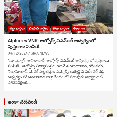
జిల్లా వార్తలు
ట్రేండింగ్ వార్తలు
తాజా వార్తలు
తెలంగాణ
Alphores VNR: ఆల్ఫోర్స్ విఎన్ఆర్ అద్వర్యంలో
పుస్తకాలు పంపిణి…
04/12/2024
SIRA NEWS
సిరా న్యూస్, ఆదిలాబాద్: ఆల్ఫోర్స్ విఎన్ఆర్ అద్వర్యంలో పుస్తకాలు
పంపిణి… ఆల్ఫోర్స్ విద్యాసంస్థల అధినేత ఆదిలాబాద్, కరీంనగర్,
నిజామాబాద్, మెదక్ పట్టభద్రుల ఎమ్మెల్సీ అభ్యర్థి వి నరేందర్ రెడ్డి
అధ్వర్యం లో ఆదిలాబాద్ జిల్లా కేంద్రం లో పలువురు అభ్యర్థులకు
పోటిప‌రీక్ష‌ల‌కు…
ఇంకా చదవండి