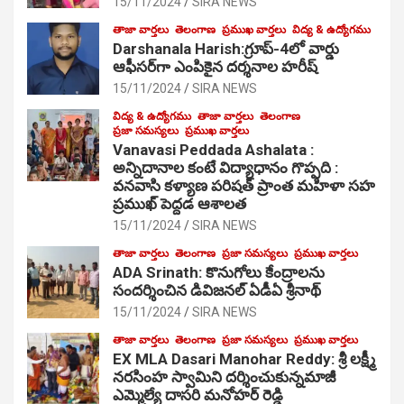
15/11/2024
SIRA NEWS
తాజా వార్తలు
తెలంగాణ
ప్రముఖ వార్తలు
విద్య & ఉద్యోగము
Darshanala Harish:గ్రూప్-4లో వార్డు
ఆఫీసర్‌గా ఎంపికైన దర్శనాల హరీష్
15/11/2024
SIRA NEWS
విద్య & ఉద్యోగము
తాజా వార్తలు
తెలంగాణ
ప్రజా సమస్యలు
ప్రముఖ వార్తలు
Vanavasi Peddada Ashalata :
అన్నిదానాల కంటే విద్యాధానం గొప్పది :
వనవాసి కళ్యాణ పరిషత్ ప్రాంత మహిళా సహ
ప్రముఖ్ పెద్దడ ఆశాలత
15/11/2024
SIRA NEWS
తాజా వార్తలు
తెలంగాణ
ప్రజా సమస్యలు
ప్రముఖ వార్తలు
ADA Srinath: కొనుగోలు కేంద్రాల‌ను
సంద‌ర్శించిన డివిజనల్ ఏడీఏ శ్రీనాథ్
15/11/2024
SIRA NEWS
తాజా వార్తలు
తెలంగాణ
ప్రజా సమస్యలు
ప్రముఖ వార్తలు
EX MLA Dasari Manohar Reddy: శ్రీ లక్ష్మీ
నరసింహ స్వామిని దర్శించుకున్నమాజీ
ఎమ్మెల్యే దాసరి మనోహర్ రెడ్డి