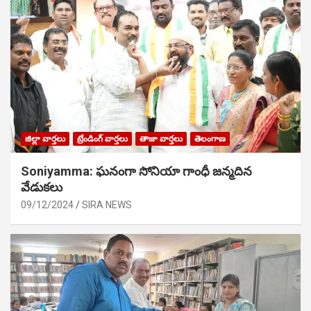
జిల్లా వార్తలు
ట్రేండింగ్ వార్తలు
తాజా వార్తలు
తెలంగాణ
Soniyamma: ఘ‌నంగా సోనియా గాంధీ జ‌న్మ‌దిన
వేడుక‌లు
09/12/2024
SIRA NEWS