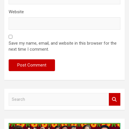
Website
Save my name, email, and website in this browser for the
next time I comment.
S
e
a
r
c
h