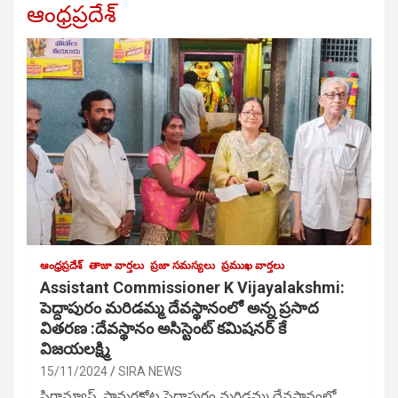
ఆంధ్రప్రదేశ్
ఆంధ్రప్రదేశ్
తాజా వార్తలు
ప్రజా సమస్యలు
ప్రముఖ వార్తలు
Assistant Commissioner K Vijayalakshmi:
పెద్దాపురం మరిడమ్మ దేవస్థానంలో అన్న ప్రసాద
వితరణ :దేవస్థానం అసిస్టెంట్ కమిషనర్ కే
విజయలక్ష్మి
15/11/2024
SIRA NEWS
సిరాన్యూస్, సామర్లకోట పెద్దాపురం మరిడమ్మ దేవస్థానంలో