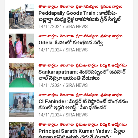
తాజా వార్తలు
తెలంగాణ
ప్రజా సమస్యలు
ప్రముఖ వార్తలు
Peddapally Goods Train : కాజీపేట-
బల్లార్షా మధ్య రైళ్ల రాకపోకలకు గ్రీన్ సిగ్నల్
14/11/2024
SIRA NEWS
తాజా వార్తలు
తెలంగాణ
ప్రజా సమస్యలు
ప్రముఖ వార్తలు
Odela: ఓదెలలో కులగణన సర్వే
14/11/2024
SIRA NEWS
తాజా వార్తలు
తెలంగాణ
ప్రముఖ వార్తలు
విద్య & ఉద్యోగము
Sankarapatnam: శంకరపట్నంలో జవహర్
లాల్ నెహ్రూ జయంతి వేడుకలు
14/11/2024
SIRA NEWS
తాజా వార్తలు
తెలంగాణ
ప్రజా సమస్యలు
ప్రముఖ వార్తలు
CI Faninder: మిస్టర్ టి రెస్టారెంట్ దొంగతనం
కేసులో ఇద్దరి అరెస్ట్ : సీఐ ఫణిందర్
14/11/2024
SIRA NEWS
తాజా వార్తలు
తెలంగాణ
ప్రముఖ వార్తలు
విద్య & ఉద్యోగము
Principal Sarath Kumar Yadav : పిల్లల
ఉజ్వల భవిష్యత్తుకు చదువే పునాది :