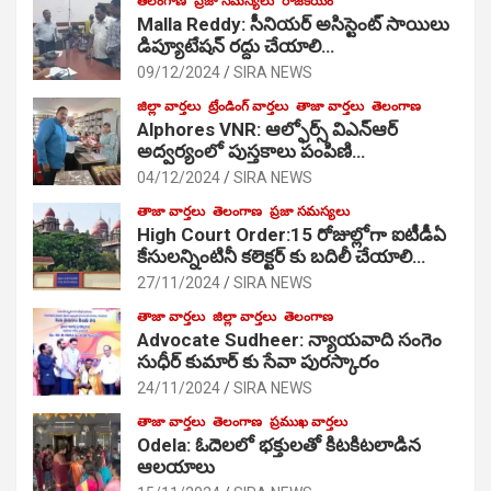
తెలంగాణ
ప్రజా సమస్యలు
రాజకీయం
Malla Reddy: సీనియర్ అసిస్టెంట్ సాయిలు
డిప్యూటేషన్ రద్దు చేయాలి…
09/12/2024
SIRA NEWS
జిల్లా వార్తలు
ట్రేండింగ్ వార్తలు
తాజా వార్తలు
తెలంగాణ
Alphores VNR: ఆల్ఫోర్స్ విఎన్ఆర్
అద్వర్యంలో పుస్తకాలు పంపిణి…
04/12/2024
SIRA NEWS
తాజా వార్తలు
తెలంగాణ
ప్రజా సమస్యలు
High Court Order:15 రోజుల్లోగా ఐటీడీఏ
కేసులన్నింటినీ కలెక్టర్ కు బదిలీ చేయాలి…
27/11/2024
SIRA NEWS
తాజా వార్తలు
జిల్లా వార్తలు
తెలంగాణ
Advocate Sudheer: న్యాయవాది సంగెం
సుధీర్ కుమార్ కు సేవా పురస్కారం
24/11/2024
SIRA NEWS
తాజా వార్తలు
తెలంగాణ
ప్రముఖ వార్తలు
Odela: ఓదెల‌లో భక్తులతో కిటకిటలాడిన
ఆల‌యాలు