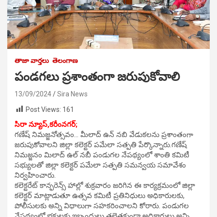
తాజా వార్తలు
తెలంగాణ
పండగలు ప్రశాంతంగా జరుపుకోవాలి
13/09/2024
Sira News
Post Views:
161
సిరా న్యూస్,కరీంనగర్;
గణేష్ నిమజ్జనోత్సవం… మీలాద్ ఉన్ నబి వేడుకలను ప్రశాంతంగా
జరుపుకోవాలని జిల్లా కలెక్టర్ పమేలా సత్పతి పేర్కొన్నారు.గణేష్
నిమజ్జనం మిలాద్ ఉల్ నబీ పండుగల నేపథ్యంలో శాంతి కమిటీ
సభ్యులతో జిల్లా కలెక్టర్ పమేలా సత్పతి సమన్వయ సమావేశం
నిర్వహించారు.
కలెక్టరేట్ కాన్ఫరెన్స్ హాల్లో శుక్రవారం జరిగిన ఈ కార్యక్రమంలో జిల్లా
కలెక్టర్ మాట్లాడుతూ ఉత్సవ కమిటీ ప్రతినిధులు అధికారులకు,
పోలీసులకు అన్ని విధాలుగా సహకరించాలని కోరారు. పండుగల
నేపథ్యంలో భక్తులకు ఇబ్బందులు తలెత్తకుండా అధికారులు అన్ని