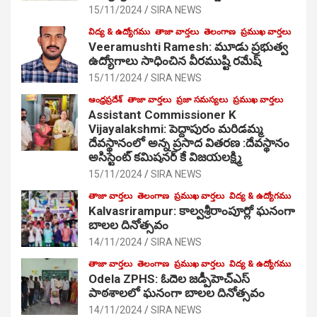
15/11/2024
SIRA NEWS
విద్య & ఉద్యోగము
తాజా వార్తలు
తెలంగాణ
ప్రముఖ వార్తలు
Veeramushti Ramesh: మూడు ప్రభుత్వ
ఉద్యోగాలు సాధించిన వీరముష్టి రమేష్
15/11/2024
SIRA NEWS
ఆంధ్రప్రదేశ్
తాజా వార్తలు
ప్రజా సమస్యలు
ప్రముఖ వార్తలు
Assistant Commissioner K
Vijayalakshmi: పెద్దాపురం మరిడమ్మ
దేవస్థానంలో అన్న ప్రసాద వితరణ :దేవస్థానం
అసిస్టెంట్ కమిషనర్ కే విజయలక్ష్మి
15/11/2024
SIRA NEWS
తాజా వార్తలు
తెలంగాణ
ప్రముఖ వార్తలు
విద్య & ఉద్యోగము
Kalvasrirampur: కాల్వశ్రీరాంపూర్లో ఘనంగా
బాలల దినోత్సవం
14/11/2024
SIRA NEWS
తాజా వార్తలు
తెలంగాణ
ప్రముఖ వార్తలు
విద్య & ఉద్యోగము
Odela ZPHS: ఓదెల జ‌డ్పీహెచ్ఎస్
పాఠ‌శాల‌లో ఘనంగా బాలల దినోత్సవం
14/11/2024
SIRA NEWS