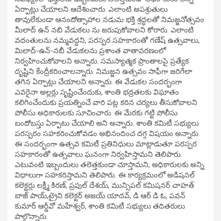
ఏర్పాట్లు చేయాలని ఆదేశించారు. ఎలాంటి అపశ్రుతులు
తావులేకుండా ఆనందోత్సాహాల నడుమ భక్తి శ్రద్ధలతో నిమజ్జనోత్సవం
మీలాద్ ఉన్ నబి వేడుకలు ను జరుపుకోవాలని కోరారు. ఎలాంటి
వదంతులను నమ్మవద్దని, పరస్పర సహకారంతో గణేష్ ఉత్సవాలు,
మిలాద్-ఉన్-నబీ వేడుకలను ప్రశాంత వాతావరణంలో
నిర్వహించుకోవాలని అన్నారు. సమస్యాత్మక ప్రాంతాలపై ప్రత్యేక
దృష్టిని కేంద్రీకరించాలన్నారు. నిమజ్జన ఉత్సవం సాఫీగా జరిగేలా
తగిన ఏర్పాట్లు చేయాలని అన్నారు. ఈ వేడుకల సందర్భంగా
ఎవరైనా అల్లర్లు సృష్టించేందుకు, శాంతి భద్రతలకు విఘాతం
కలిగించేందుకు ప్రయత్నించే వారి పట్ల కఠిన చర్యలు తీసుకోవాలని
పోలీసు అధికారులకు సూచించారు. ఈ మేరకు గట్టి పోలీసు
బందోబస్తు ఏర్పాటు చేయాలి అని అన్నారు. శాంతి కమిటీ సభ్యులు
పరస్పరం సహకరించుకోవడం అభినందించ దగ్గ విషయం అన్నారు.
ఈ సందర్భంగా ఉత్సవ కమిటీ ప్రతినిధులు మాట్లాడుతూ పరస్పర
సహకారంతో ఉత్సవాలు ఘనంగా నిర్వహిస్తామని తెలిపారు.
ఎటువంటి ఇబ్బందులు తలెత్తకుండా చూస్తామని, అధికారులకు అన్ని
విధాలుగా సహకరిస్తామని తెలిపారు. ఈ కార్యక్రమంలో అడిషనల్
కలెక్టర్లు లక్ష్మీ కిరణ్, ప్రపుల్ దేశయ్, మున్సిపల్ కమిషనర్ చాహత్
బాజ్ పాయ్,ట్రైని కలెక్టర్ అజయ్ యాదవ్, డి ఆర్ డి ఓ, పవన్
కుమార్ ఆర్డీవో మహేశ్వర్, శాంతి కమిటీ సభ్యులు తదితరులు
పాల్గొన్నారు.