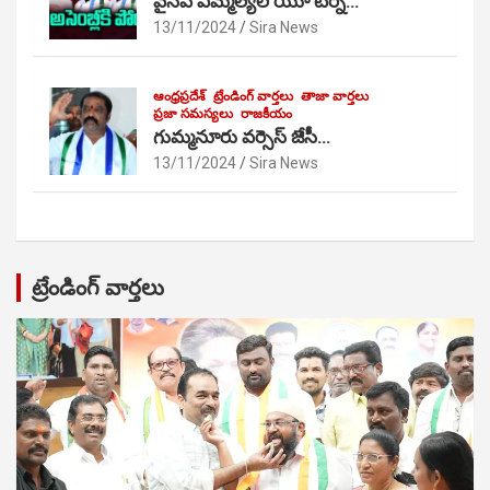
వైసీపీ ఎమ్మెల్యేల యూ టర్న్…
13/11/2024
Sira News
ఆంధ్రప్రదేశ్
ట్రేండింగ్ వార్తలు
తాజా వార్తలు
ప్రజా సమస్యలు
రాజకీయం
గుమ్మనూరు వర్సెస్ జేసీ…
13/11/2024
Sira News
ట్రేండింగ్ వార్తలు