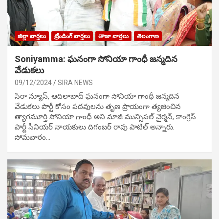
జిల్లా వార్తలు
ట్రేండింగ్ వార్తలు
తాజా వార్తలు
తెలంగాణ
Soniyamma: ఘ‌నంగా సోనియా గాంధీ జ‌న్మ‌దిన
వేడుక‌లు
09/12/2024
SIRA NEWS
సిరా న్యూస్, ఆదిలాబాద్ ఘ‌నంగా సోనియా గాంధీ జ‌న్మ‌దిన
వేడుక‌లు పార్టీ కోసం ప‌ద‌వుల‌ను తృణ ప్రాయంగా త్య‌జించిన
త్యాగమూర్తి సోనియా గాంధీ అని మాజీ మున్సిప‌ల్ చైర్మ‌న్, కాంగ్రెస్
పార్టీ సీనియ‌ర్ నాయ‌కులు దిగంబ‌ర్ రావు పాటిల్ అన్నారు.
సోమవారం…