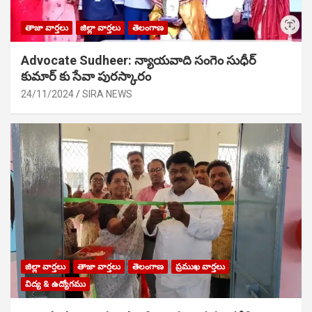
తాజా వార్తలు
జిల్లా వార్తలు
తెలంగాణ
Advocate Sudheer: న్యాయవాది సంగెం సుధీర్
కుమార్ కు సేవా పురస్కారం
24/11/2024
SIRA NEWS
జిల్లా వార్తలు
తాజా వార్తలు
తెలంగాణ
ప్రముఖ వార్తలు
విద్య & ఉద్యోగము