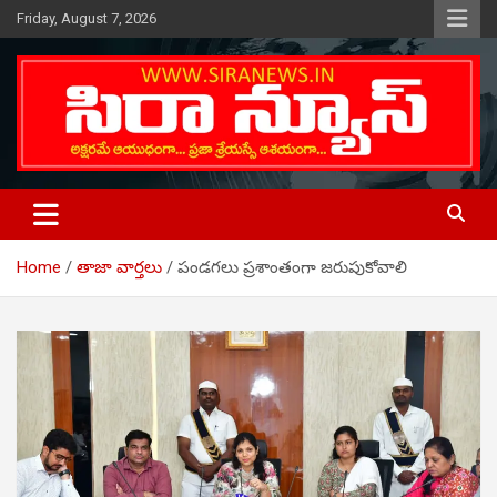
Skip
Friday, August 7, 2026
to
content
Telugu Online News Daily
SIRA NEWS
Home
తాజా వార్తలు
పండగలు ప్రశాంతంగా జరుపుకోవాలి