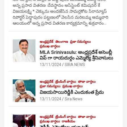
అన్న ప్రసాద వితరణ :దేవస్థానం అసిస్టెంట్ కమిషనర్ కే
విజయలక్ష్మి * చెక్కును అందజేసిన సామర్లకోట సిరాన్యూస్
రిపోర్టర్ పెద్దాపురం పట్టణంలో వెలసిన మరిటమ్మ అమ్మవారి
ఆలయంలో అన్న ప్రసాద వితరణ కార్యక్రమాన్ని శుక్రవారం…
ఆంధ్రప్రదేశ్
తెలంగాణ
ప్రజా సమస్యలు
ప్రముఖ వార్తలు
MLA Srinivasulu: ఆంధ్రప్రదేశ్ అసెంబ్లీ
విప్ గా రాయదుర్గం ఎమ్మెల్యే శ్రీనివాసులు
13/11/2024
SIRA NEWS
ఆంధ్రప్రదేశ్
ట్రేండింగ్ వార్తలు
తాజా వార్తలు
ప్రజా సమస్యలు
ప్రముఖ వార్తలు
విజయసాయిరెడ్డికి ఎందుకంత ప్రేమ
13/11/2024
Sira News
ఆంధ్రప్రదేశ్
ట్రేండింగ్ వార్తలు
తాజా వార్తలు
ప్రముఖ వార్తలు
రాజకీయం