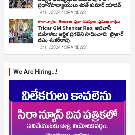
ప్రధానోపాధ్యాయులు శరత్ కుమార్ యాదవ్
14/11/2024
SIRA NEWS
తాజా వార్తలు
తెలంగాణ
ప్రజా సమస్యలు
ప్రముఖ వార్తలు
Tricar GM Shankar Rao: ఆదివాసీ
మహిళలు ఆర్థిక ప్రగతిని సాధించాలి: ట్రైకార్
జీఎం శంకర్‌రావు
13/11/2024
SIRA NEWS
We Are Hiring…!