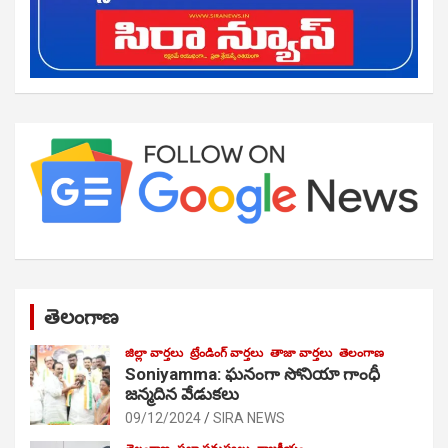
తెలంగాణ
జిల్లా వార్తలు
ట్రేండింగ్ వార్తలు
తాజా వార్తలు
తెలంగాణ
Soniyamma: ఘ‌నంగా సోనియా గాంధీ
జ‌న్మ‌దిన వేడుక‌లు
09/12/2024
SIRA NEWS