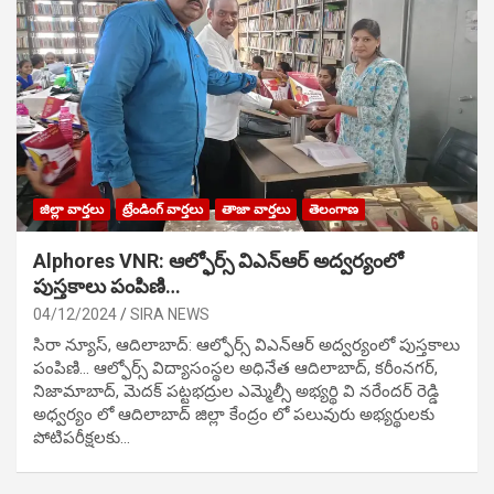
జిల్లా వార్తలు
ట్రేండింగ్ వార్తలు
తాజా వార్తలు
తెలంగాణ
Alphores VNR: ఆల్ఫోర్స్ విఎన్ఆర్ అద్వర్యంలో
పుస్తకాలు పంపిణి…
04/12/2024
SIRA NEWS
సిరా న్యూస్, ఆదిలాబాద్: ఆల్ఫోర్స్ విఎన్ఆర్ అద్వర్యంలో పుస్తకాలు
పంపిణి… ఆల్ఫోర్స్ విద్యాసంస్థల అధినేత ఆదిలాబాద్, కరీంనగర్,
నిజామాబాద్, మెదక్ పట్టభద్రుల ఎమ్మెల్సీ అభ్యర్థి వి నరేందర్ రెడ్డి
అధ్వర్యం లో ఆదిలాబాద్ జిల్లా కేంద్రం లో పలువురు అభ్యర్థులకు
పోటిప‌రీక్ష‌ల‌కు…