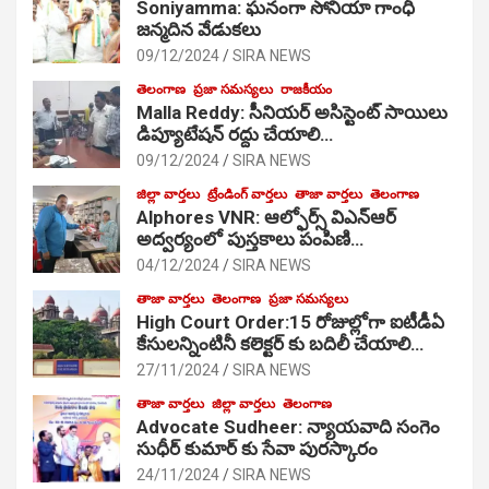
Soniyamma: ఘ‌నంగా సోనియా గాంధీ
జ‌న్మ‌దిన వేడుక‌లు
09/12/2024
SIRA NEWS
తెలంగాణ
ప్రజా సమస్యలు
రాజకీయం
Malla Reddy: సీనియర్ అసిస్టెంట్ సాయిలు
డిప్యూటేషన్ రద్దు చేయాలి…
09/12/2024
SIRA NEWS
జిల్లా వార్తలు
ట్రేండింగ్ వార్తలు
తాజా వార్తలు
తెలంగాణ
Alphores VNR: ఆల్ఫోర్స్ విఎన్ఆర్
అద్వర్యంలో పుస్తకాలు పంపిణి…
04/12/2024
SIRA NEWS
తాజా వార్తలు
తెలంగాణ
ప్రజా సమస్యలు
High Court Order:15 రోజుల్లోగా ఐటీడీఏ
కేసులన్నింటినీ కలెక్టర్ కు బదిలీ చేయాలి…
27/11/2024
SIRA NEWS
తాజా వార్తలు
జిల్లా వార్తలు
తెలంగాణ
Advocate Sudheer: న్యాయవాది సంగెం
సుధీర్ కుమార్ కు సేవా పురస్కారం
24/11/2024
SIRA NEWS