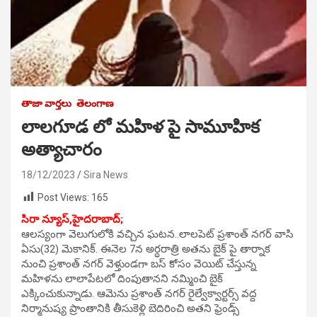
తాజా వార్తలు
తెలంగాణ
లాలగూడ లో మహిళ పై సామూహిక
అత్యాచారం
18/12/2023
Sira News
Post Views:
165
సిరా న్యూస్,
హైదరాబాద్;
ఆలస్యంగా వెలుగులోకి వచ్చిన ఘటన..లాలపెట్ ప్రశాంత్ నగర్ వాసి
ఏసు(32) మెకానిక్. ఈనెల 7న అర్ధరాత్రి అతను బైక్ పై తార్నాక
నుంచి ప్రశాంత్ నగర్ వెళ్తుండగా బస్ కోసం వెయిట్ చేస్తున్న
మహిళను లాలాపేటలో దింపుతానని నమ్మించి బైక్
ఎక్కించుకున్నాడు. ఆమెను ప్రశాంత్ నగర్ రైల్వేక్వార్టర్స్ వద్ద
నిర్మానుష్య ప్రాంతానికి తీసుకెళ్లి బెదిరించి అతని ఫ్రెండ్స్