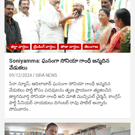
జిల్లా వార్తలు
ట్రేండింగ్ వార్తలు
తాజా వార్తలు
తెలంగాణ
Soniyamma: ఘ‌నంగా సోనియా గాంధీ జ‌న్మ‌దిన
వేడుక‌లు
09/12/2024
SIRA NEWS
సిరా న్యూస్, ఆదిలాబాద్ ఘ‌నంగా సోనియా గాంధీ జ‌న్మ‌దిన
వేడుక‌లు పార్టీ కోసం ప‌ద‌వుల‌ను తృణ ప్రాయంగా త్య‌జించిన
త్యాగమూర్తి సోనియా గాంధీ అని మాజీ మున్సిప‌ల్ చైర్మ‌న్, కాంగ్రెస్
పార్టీ సీనియ‌ర్ నాయ‌కులు దిగంబ‌ర్ రావు పాటిల్ అన్నారు.
సోమవారం…