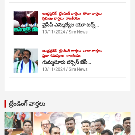
ఆంధ్రప్రదేశ్
ట్రేండింగ్ వార్తలు
తాజా వార్తలు
ప్రముఖ వార్తలు
రాజకీయం
వైసీపీ ఎమ్మెల్యేల యూ టర్న్…
13/11/2024
Sira News
ఆంధ్రప్రదేశ్
ట్రేండింగ్ వార్తలు
తాజా వార్తలు
ప్రజా సమస్యలు
రాజకీయం
గుమ్మనూరు వర్సెస్ జేసీ…
13/11/2024
Sira News
ట్రేండింగ్ వార్తలు