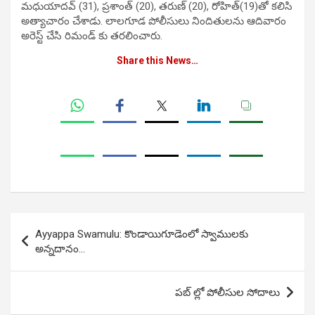
మధుయాదవ్ (31), ప్రశాంత్ (20), తరుణ్ (20), రోహిత్(19)తో కలిసి
అత్యాచారం చేశాడు. లాలగూడ పోలీసులు నిందితులను ఆదివారం
అరెస్ట్ చేసి రిమండ్ కు తరలించారు.
Share this News…
Post
Ayyappa Swamulu: కొండాయిగూడెంలో స్వాములకు
navigation
అన్నదానం…
పబ్ ల్లో పోలీసుల సోదాలు