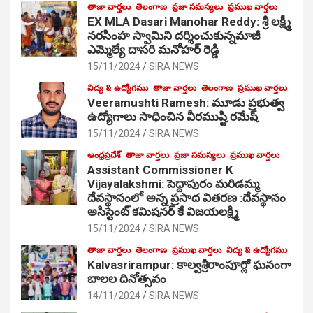
తాజా వార్తలు
తెలంగాణ
ప్రజా సమస్యలు
ప్రముఖ వార్తలు
EX MLA Dasari Manohar Reddy: శ్రీ లక్ష్మీ
నరసింహ స్వామిని దర్శించుకున్నమాజీ
ఎమ్మెల్యే దాసరి మనోహర్ రెడ్డి
15/11/2024
SIRA NEWS
విద్య & ఉద్యోగము
తాజా వార్తలు
తెలంగాణ
ప్రముఖ వార్తలు
Veeramushti Ramesh: మూడు ప్రభుత్వ
ఉద్యోగాలు సాధించిన వీరముష్టి రమేష్
15/11/2024
SIRA NEWS
ఆంధ్రప్రదేశ్
తాజా వార్తలు
ప్రజా సమస్యలు
ప్రముఖ వార్తలు
Assistant Commissioner K
Vijayalakshmi: పెద్దాపురం మరిడమ్మ
దేవస్థానంలో అన్న ప్రసాద వితరణ :దేవస్థానం
అసిస్టెంట్ కమిషనర్ కే విజయలక్ష్మి
15/11/2024
SIRA NEWS
తాజా వార్తలు
తెలంగాణ
ప్రముఖ వార్తలు
విద్య & ఉద్యోగము
Kalvasrirampur: కాల్వశ్రీరాంపూర్లో ఘనంగా
బాలల దినోత్సవం
14/11/2024
SIRA NEWS