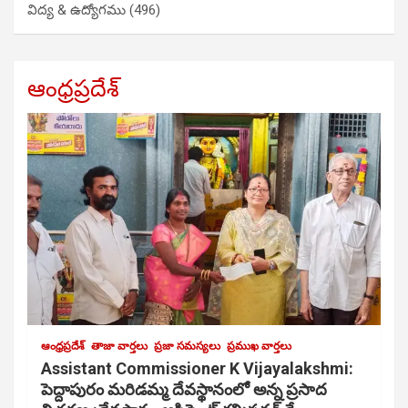
విద్య & ఉద్యోగము
(496)
ఆంధ్రప్రదేశ్
ఆంధ్రప్రదేశ్
తాజా వార్తలు
ప్రజా సమస్యలు
ప్రముఖ వార్తలు
Assistant Commissioner K Vijayalakshmi:
పెద్దాపురం మరిడమ్మ దేవస్థానంలో అన్న ప్రసాద