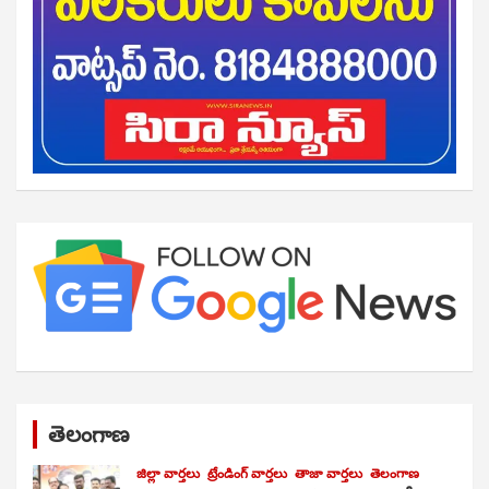
తెలంగాణ
జిల్లా వార్తలు
ట్రేండింగ్ వార్తలు
తాజా వార్తలు
తెలంగాణ