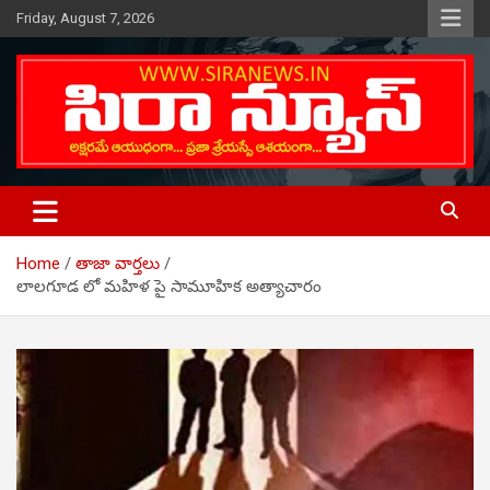
Skip
Friday, August 7, 2026
to
content
Telugu Online News Daily
SIRA NEWS
Home
తాజా వార్తలు
లాలగూడ లో మహిళ పై సామూహిక అత్యాచారం