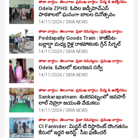
తాజా వార్తలు
తెలంగాణ
ప్రముఖ వార్తలు
విద్య & ఉద్యోగము
Odela ZPHS: ఓదెల జ‌డ్పీహెచ్ఎస్
పాఠ‌శాల‌లో ఘనంగా బాలల దినోత్సవం
14/11/2024
SIRA NEWS
తాజా వార్తలు
తెలంగాణ
ప్రజా సమస్యలు
ప్రముఖ వార్తలు
Peddapally Goods Train : కాజీపేట-
బల్లార్షా మధ్య రైళ్ల రాకపోకలకు గ్రీన్ సిగ్నల్
14/11/2024
SIRA NEWS
తాజా వార్తలు
తెలంగాణ
ప్రజా సమస్యలు
ప్రముఖ వార్తలు
Odela: ఓదెలలో కులగణన సర్వే
14/11/2024
SIRA NEWS
తాజా వార్తలు
తెలంగాణ
ప్రముఖ వార్తలు
విద్య & ఉద్యోగము
Sankarapatnam: శంకరపట్నంలో జవహర్
లాల్ నెహ్రూ జయంతి వేడుకలు
14/11/2024
SIRA NEWS
తాజా వార్తలు
తెలంగాణ
ప్రజా సమస్యలు
ప్రముఖ వార్తలు
CI Faninder: మిస్టర్ టి రెస్టారెంట్ దొంగతనం
కేసులో ఇద్దరి అరెస్ట్ : సీఐ ఫణిందర్