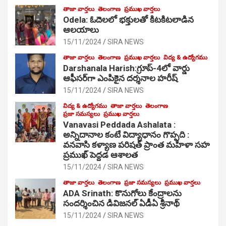
తాజా వార్తలు
తెలంగాణ
ప్రముఖ వార్తలు
Odela: ఓదెల‌లో భక్తులతో కిటకిటలాడిన
ఆల‌యాలు
15/11/2024
SIRA NEWS
తాజా వార్తలు
తెలంగాణ
ప్రముఖ వార్తలు
విద్య & ఉద్యోగము
Darshanala Harish:గ్రూప్-4లో వార్డు
ఆఫీసర్‌గా ఎంపికైన దర్శనాల హరీష్
15/11/2024
SIRA NEWS
విద్య & ఉద్యోగము
తాజా వార్తలు
తెలంగాణ
ప్రజా సమస్యలు
ప్రముఖ వార్తలు
Vanavasi Peddada Ashalata :
అన్నిదానాల కంటే విద్యాధానం గొప్పది :
వనవాసి కళ్యాణ పరిషత్ ప్రాంత మహిళా సహ
ప్రముఖ్ పెద్దడ ఆశాలత
15/11/2024
SIRA NEWS
తాజా వార్తలు
తెలంగాణ
ప్రజా సమస్యలు
ప్రముఖ వార్తలు
ADA Srinath: కొనుగోలు కేంద్రాల‌ను
సంద‌ర్శించిన డివిజనల్ ఏడీఏ శ్రీనాథ్
15/11/2024
SIRA NEWS