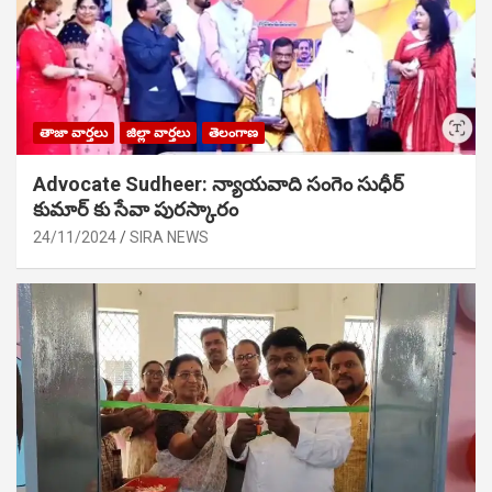
తాజా వార్తలు
జిల్లా వార్తలు
తెలంగాణ
Advocate Sudheer: న్యాయవాది సంగెం సుధీర్
కుమార్ కు సేవా పురస్కారం
24/11/2024
SIRA NEWS