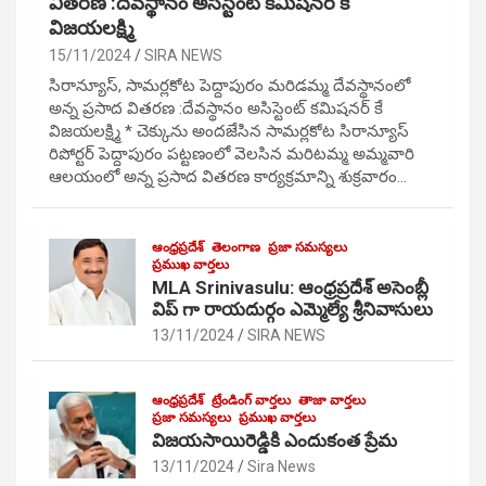
వితరణ :దేవస్థానం అసిస్టెంట్ కమిషనర్ కే
విజయలక్ష్మి
15/11/2024
SIRA NEWS
సిరాన్యూస్, సామర్లకోట పెద్దాపురం మరిడమ్మ దేవస్థానంలో
అన్న ప్రసాద వితరణ :దేవస్థానం అసిస్టెంట్ కమిషనర్ కే
విజయలక్ష్మి * చెక్కును అందజేసిన సామర్లకోట సిరాన్యూస్
రిపోర్టర్ పెద్దాపురం పట్టణంలో వెలసిన మరిటమ్మ అమ్మవారి
ఆలయంలో అన్న ప్రసాద వితరణ కార్యక్రమాన్ని శుక్రవారం…
ఆంధ్రప్రదేశ్
తెలంగాణ
ప్రజా సమస్యలు
ప్రముఖ వార్తలు
MLA Srinivasulu: ఆంధ్రప్రదేశ్ అసెంబ్లీ
విప్ గా రాయదుర్గం ఎమ్మెల్యే శ్రీనివాసులు
13/11/2024
SIRA NEWS
ఆంధ్రప్రదేశ్
ట్రేండింగ్ వార్తలు
తాజా వార్తలు
ప్రజా సమస్యలు
ప్రముఖ వార్తలు
విజయసాయిరెడ్డికి ఎందుకంత ప్రేమ
13/11/2024
Sira News