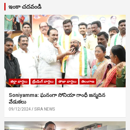
ఇంకా చదవండి
జిల్లా వార్తలు
ట్రేండింగ్ వార్తలు
తాజా వార్తలు
తెలంగాణ
Soniyamma: ఘ‌నంగా సోనియా గాంధీ జ‌న్మ‌దిన
వేడుక‌లు
09/12/2024
SIRA NEWS