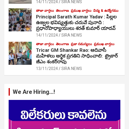
14/11/2024
SIRA NEWS
తాజా వార్తలు
తెలంగాణ
ప్రముఖ వార్తలు
విద్య & ఉద్యోగము
Principal Sarath Kumar Yadav : పిల్లల
ఉజ్వల భవిష్యత్తుకు చదువే పునాది :
ప్రధానోపాధ్యాయులు శరత్ కుమార్ యాదవ్
14/11/2024
SIRA NEWS
తాజా వార్తలు
తెలంగాణ
ప్రజా సమస్యలు
ప్రముఖ వార్తలు
Tricar GM Shankar Rao: ఆదివాసీ
మహిళలు ఆర్థిక ప్రగతిని సాధించాలి: ట్రైకార్
జీఎం శంకర్‌రావు
13/11/2024
SIRA NEWS
We Are Hiring…!