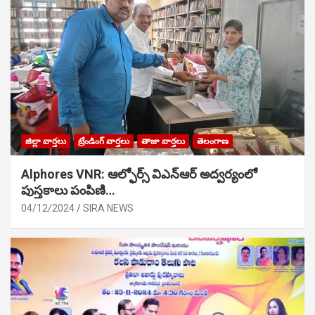
జిల్లా వార్తలు
ట్రేండింగ్ వార్తలు
తాజా వార్తలు
తెలంగాణ
Alphores VNR: ఆల్ఫోర్స్ విఎన్ఆర్ అద్వర్యంలో
పుస్తకాలు పంపిణి…
04/12/2024
SIRA NEWS