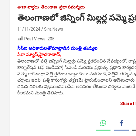
తాజా వార్తలు
తెలంగాణ
ప్రజా సమస్యలు
తెలంగాణలో జిన్నింగ్ మిల్లర్ల సమ్మె ప
11/11/2024
Sira News
Post Views:
205
సీసీఐ అధికారులతోమాట్లాడిన మంత్రి తుమ్మల
సిరా న్యూస్,హైదరాబాద్;
తెలంగాణలో పత్తి జిన్నింగ్ మిల్లర్లు సమ్మె ప్రకటించిన నేపథ్యంలో, 
కార్పొరేషన్ ఆఫ్ ఇండియా) సీఎండీ మరియు ప్రభుత్వ ప్రధాన కార్యదర్శ
సమ్మె కారణంగా పత్తి రైతులు ఇబ్బందులు పడకుండ, పత్తిని తక్కువ ధరలక
చర్చలు జరిపి, పత్తి కొనుగోళ్లు తక్షణమే ప్రారంభించాలని ఆదేశించా
దిగువ ధరలకు విక్రయించవలసిన అవసరం లేకుండా చర్యలు వెంటనే త
కీలకమని మంత్రి తెలిపారు.
Share t