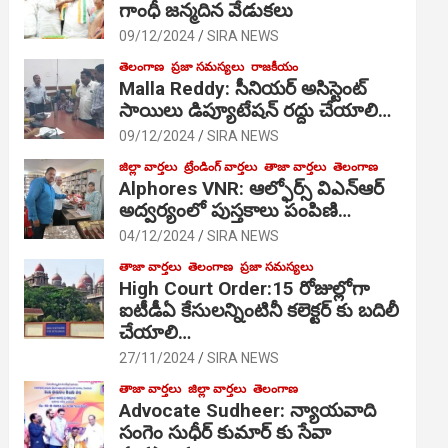
గాంధీ జ‌న్మ‌దిన వేడుక‌లు
09/12/2024
SIRA NEWS
తెలంగాణ
ప్రజా సమస్యలు
రాజకీయం
Malla Reddy: సీనియర్ అసిస్టెంట్
సాయిలు డిప్యూటేషన్ రద్దు చేయాలి…
09/12/2024
SIRA NEWS
జిల్లా వార్తలు
ట్రేండింగ్ వార్తలు
తాజా వార్తలు
తెలంగాణ
Alphores VNR: ఆల్ఫోర్స్ విఎన్ఆర్
అద్వర్యంలో పుస్తకాలు పంపిణి…
04/12/2024
SIRA NEWS
తాజా వార్తలు
తెలంగాణ
ప్రజా సమస్యలు
High Court Order:15 రోజుల్లోగా
ఐటీడీఏ కేసులన్నింటినీ కలెక్టర్ కు బదిలీ
చేయాలి…
27/11/2024
SIRA NEWS
తాజా వార్తలు
జిల్లా వార్తలు
తెలంగాణ
Advocate Sudheer: న్యాయవాది
సంగెం సుధీర్ కుమార్ కు సేవా