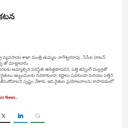
్రకటన
రాష్ట్ర వ్యవసాయ శాఖా మంత్రి తుమ్మల నాగేశ్వరరావు , సీసీఐ (కాటన్
ి తో మాట్లాడారు.
ు అమ్మాల్సిన పరిస్థితి తలెత్తకూడదని, పత్తి జిన్నింగ్ మిల్లర్లతో
రు. రైతులు ఇబ్బందులకు గురికాకుండా, కష్టాలు పడకుండా మరియు పత్తిని
ీసుకోవాలని స్పష్టం చేశారు. ఇది రైతుల ప్రయోజనాలను కాపాడడంలో
his News…