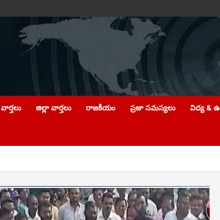
వార్తలు
జిల్లా వార్తలు
రాజకీయం
ప్రజా సమస్యలు
విద్య & 