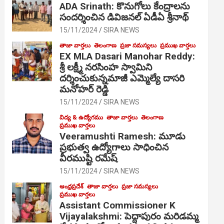
ADA Srinath: కొనుగోలు కేంద్రాల‌ను
సంద‌ర్శించిన డివిజనల్ ఏడీఏ శ్రీనాథ్
15/11/2024
SIRA NEWS
తాజా వార్తలు
తెలంగాణ
ప్రజా సమస్యలు
ప్రముఖ వార్తలు
EX MLA Dasari Manohar Reddy:
శ్రీ లక్ష్మీ నరసింహ స్వామిని
దర్శించుకున్నమాజీ ఎమ్మెల్యే దాసరి
మనోహర్ రెడ్డి
15/11/2024
SIRA NEWS
విద్య & ఉద్యోగము
తాజా వార్తలు
తెలంగాణ
ప్రముఖ వార్తలు
Veeramushti Ramesh: మూడు
ప్రభుత్వ ఉద్యోగాలు సాధించిన
వీరముష్టి రమేష్
15/11/2024
SIRA NEWS
ఆంధ్రప్రదేశ్
తాజా వార్తలు
ప్రజా సమస్యలు
ప్రముఖ వార్తలు
Assistant Commissioner K
Vijayalakshmi: పెద్దాపురం మరిడమ్మ