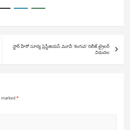
స్టార్ హీరో సూర్య ప్రెస్టీజియస్ మూవీ ‘కంగువ’ రిలీజ్ ట్రైలర్
విడుదల
re marked
*