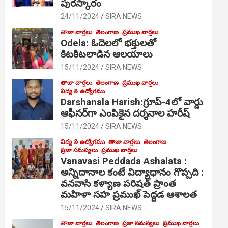
పురస్కారం
24/11/2024
SIRA NEWS
తాజా వార్తలు
తెలంగాణ
ప్రముఖ వార్తలు
Odela: ఓదెల‌లో భక్తులతో
కిటకిటలాడిన ఆల‌యాలు
15/11/2024
SIRA NEWS
తాజా వార్తలు
తెలంగాణ
ప్రముఖ వార్తలు
విద్య & ఉద్యోగము
Darshanala Harish:గ్రూప్-4లో వార్డు
ఆఫీసర్‌గా ఎంపికైన దర్శనాల హరీష్
15/11/2024
SIRA NEWS
విద్య & ఉద్యోగము
తాజా వార్తలు
తెలంగాణ
ప్రజా సమస్యలు
ప్రముఖ వార్తలు
Vanavasi Peddada Ashalata :
అన్నిదానాల కంటే విద్యాధానం గొప్పది :
వనవాసి కళ్యాణ పరిషత్ ప్రాంత
మహిళా సహ ప్రముఖ్ పెద్దడ ఆశాలత
15/11/2024
SIRA NEWS
తాజా వార్తలు
తెలంగాణ
ప్రజా సమస్యలు
ప్రముఖ వార్తలు