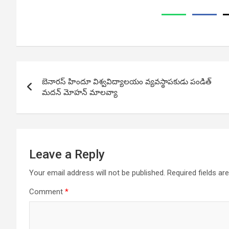
Post
బెనారస్ హిందూ విశ్వవిద్యాలయం వ్యవస్థాపకుడు పండిత్
navigation
మదన్ మోహన్ మాలవ్యా
Leave a Reply
Your email address will not be published.
Required fields a
Comment
*