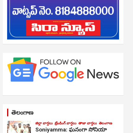
తెలంగాణ
జిల్లా వార్తలు
ట్రేండింగ్ వార్తలు
తాజా వార్తలు
తెలంగాణ
Soniyamma: ఘ‌నంగా సోనియా