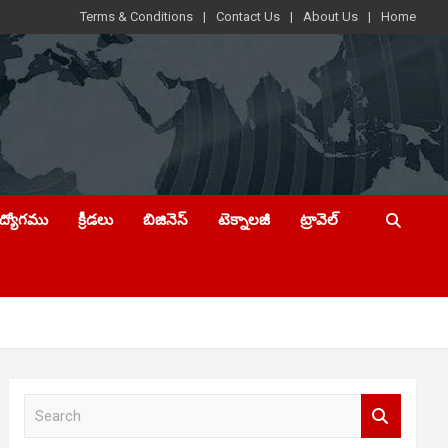
Terms & Conditions
Contact Us
About Us
Home
ఉద్యోగము
క్రీడలు
బిజినెస్
టెక్నాలజీ
ట్రావెల్
S
e
a