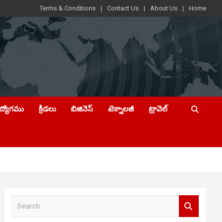
Terms & Conditions
Contact Us
About Us
Home
ఉద్యోగము
క్రీడలు
బిజినెస్
టెక్నాలజీ
ట్రావెల్
S
e
a