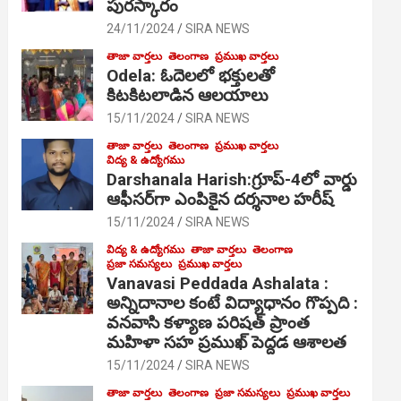
పురస్కారం
24/11/2024
SIRA NEWS
తాజా వార్తలు
తెలంగాణ
ప్రముఖ వార్తలు
Odela: ఓదెల‌లో భక్తులతో
కిటకిటలాడిన ఆల‌యాలు
15/11/2024
SIRA NEWS
తాజా వార్తలు
తెలంగాణ
ప్రముఖ వార్తలు
విద్య & ఉద్యోగము
Darshanala Harish:గ్రూప్-4లో వార్డు
ఆఫీసర్‌గా ఎంపికైన దర్శనాల హరీష్
15/11/2024
SIRA NEWS
విద్య & ఉద్యోగము
తాజా వార్తలు
తెలంగాణ
ప్రజా సమస్యలు
ప్రముఖ వార్తలు
Vanavasi Peddada Ashalata :
అన్నిదానాల కంటే విద్యాధానం గొప్పది :
వనవాసి కళ్యాణ పరిషత్ ప్రాంత
మహిళా సహ ప్రముఖ్ పెద్దడ ఆశాలత
15/11/2024
SIRA NEWS
తాజా వార్తలు
తెలంగాణ
ప్రజా సమస్యలు
ప్రముఖ వార్తలు