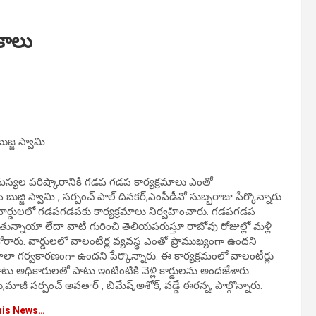
థకాలు
ుజ్జ స్వామి
సమస్యల పరిష్కారానికి గడప గడప కార్యక్రమాలు ఎంతో
జి స్వామి , సర్పంచ్ పాల్ దినకర్,ఎంపీడీవో సుబ్బరాజు పేర్కొన్నారు
,వార్డులలో గడపగడపకు కార్యక్రమాలు నిర్వహించారు. గడపగడప
ూరుతున్నాయా లేదా వాటి గురించి తెలియపరుస్తూ రాబోవు రోజుల్లో మళ్లీ
రారు. వార్డులలో వాలంటీర్ల వ్యవస్థ ఎంతో ప్రాముఖ్యంగా ఉందని
ర్వకారణంగా ఉందని పేర్కొన్నారు. ఈ కార్యక్రమంలో వాలంటీర్లు
లతోపాటు అధికారులతో పాటు ఇంటింటికి వెళ్లి కార్డులను అందజేశారు.
జీ సర్పంచ్ అవతార్ , బిమేష్,అశోక్, వడ్డే ఈరన్న, పాల్గొన్నారు.
his News…