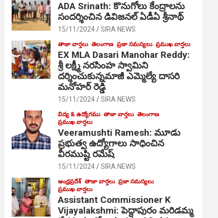
ADA Srinath: కొనుగోలు కేంద్రాల‌ను
సంద‌ర్శించిన డివిజనల్ ఏడీఏ శ్రీనాథ్
15/11/2024
SIRA NEWS
తాజా వార్తలు
తెలంగాణ
ప్రజా సమస్యలు
ప్రముఖ వార్తలు
EX MLA Dasari Manohar Reddy:
శ్రీ లక్ష్మీ నరసింహ స్వామిని
దర్శించుకున్నమాజీ ఎమ్మెల్యే దాసరి
మనోహర్ రెడ్డి
15/11/2024
SIRA NEWS
విద్య & ఉద్యోగము
తాజా వార్తలు
తెలంగాణ
ప్రముఖ వార్తలు
Veeramushti Ramesh: మూడు
ప్రభుత్వ ఉద్యోగాలు సాధించిన
వీరముష్టి రమేష్
15/11/2024
SIRA NEWS
ఆంధ్రప్రదేశ్
తాజా వార్తలు
ప్రజా సమస్యలు
ప్రముఖ వార్తలు
Assistant Commissioner K
Vijayalakshmi: పెద్దాపురం మరిడమ్మ