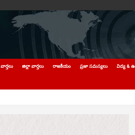
వార్తలు
జిల్లా వార్తలు
రాజకీయం
ప్రజా సమస్యలు
విద్య & 