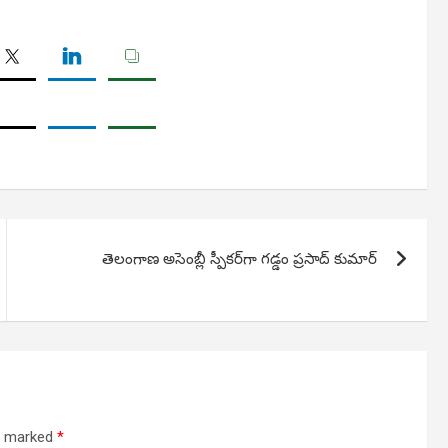
తెలంగాణ అసెంబ్లీ స్పీకర్‌గా గడ్డం ప్రసాద్ కుమార్
re marked
*