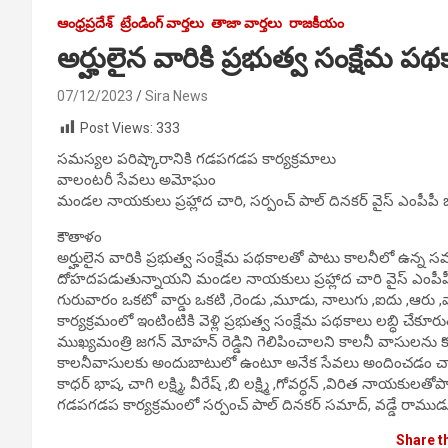
ఆంధ్రప్రదేశ్
ట్రేండింగ్ వార్తలు
తాజా వార్తలు
రాజకీయం
అర్హులైన వారికి ప్రభుత్వ సంక్షేమ ప
07/12/2023
Sira News
Post Views:
333
సమస్యల పరిష్కారానికి గడపగడప కార్యక్రమాలు
వాలంటరీ సేవలు అమోఘం
మండల నాయకులు ప్రహ్లాద చారి, సర్పంచ్ పాల్ దినకర్ వైస్ ఎంపీపీ బ
కౌతాళం
అర్హులైన వారికి ప్రభుత్వ సంక్షేమ పథకాలతో పాటు కాలనీలో ఉన్న 
దోహదపడుతున్నాయని మండల నాయకులు ప్రహ్లాద చారి వైస్ ఎంపీపీ బుజ్
గురువారం ఒకటో వార్డు ఒకటి ,రెండు ,మూడు, నాలుగు ,ఐదు ,ఆరు 
కార్యక్రమంలో ఇంటింటికి వెళ్లి ప్రభుత్వ సంక్షేమ పథకాలు లబ్ధి చేక
ముఖ్యమంత్రి జగన్ మోహన్ రెడ్డిని గెలిపించాలని కాలనీ వాసులను కో
కాలనీవాసులకు అందుబాటులో ఉంటూ అనేక సేవలు అందించడం చాలా గ
కాధర్ భాష, చాగి లక్ష్మి, వీరేష్ ,బి లక్ష్మి ,గోవర్ధన్ ,విరిత నాయకు
గడపగడప కార్యక్రమంలో సర్పంచ్ పాల్ దినకర్ సమాద్, వడ్డే రాముడు,మా
Share t