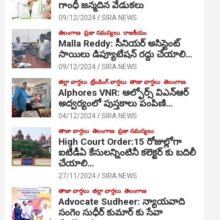
గాంధీ జ‌న్మ‌దిన వేడుక‌లు
09/12/2024
SIRA NEWS
తెలంగాణ
ప్రజా సమస్యలు
రాజకీయం
Malla Reddy: సీనియర్ అసిస్టెంట్
సాయిలు డిప్యూటేషన్ రద్దు చేయాలి…
09/12/2024
SIRA NEWS
జిల్లా వార్తలు
ట్రేండింగ్ వార్తలు
తాజా వార్తలు
తెలంగాణ
Alphores VNR: ఆల్ఫోర్స్ విఎన్ఆర్
అద్వర్యంలో పుస్తకాలు పంపిణి…
04/12/2024
SIRA NEWS
తాజా వార్తలు
తెలంగాణ
ప్రజా సమస్యలు
High Court Order:15 రోజుల్లోగా
ఐటీడీఏ కేసులన్నింటినీ కలెక్టర్ కు బదిలీ
చేయాలి…
27/11/2024
SIRA NEWS
తాజా వార్తలు
జిల్లా వార్తలు
తెలంగాణ
Advocate Sudheer: న్యాయవాది
సంగెం సుధీర్ కుమార్ కు సేవా