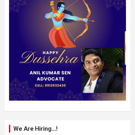
We Are Hiring…!