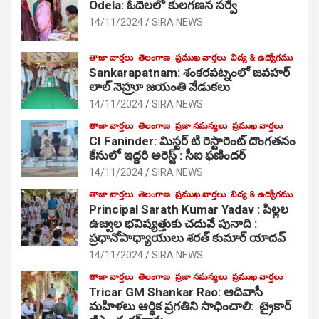
Odela: ఓదెలలో కులగణన సర్వే
14/11/2024
SIRA NEWS
తాజా వార్తలు
తెలంగాణ
ప్రముఖ వార్తలు
విద్య & ఉద్యోగము
Sankarapatnam: శంకరపట్నంలో జవహర్
లాల్ నెహ్రూ జయంతి వేడుకలు
14/11/2024
SIRA NEWS
తాజా వార్తలు
తెలంగాణ
ప్రజా సమస్యలు
ప్రముఖ వార్తలు
CI Faninder: మిస్టర్ టి రెస్టారెంట్ దొంగతనం
కేసులో ఇద్దరి అరెస్ట్ : సీఐ ఫణిందర్
14/11/2024
SIRA NEWS
తాజా వార్తలు
తెలంగాణ
ప్రముఖ వార్తలు
విద్య & ఉద్యోగము
Principal Sarath Kumar Yadav : పిల్లల
ఉజ్వల భవిష్యత్తుకు చదువే పునాది :
ప్రధానోపాధ్యాయులు శరత్ కుమార్ యాదవ్
14/11/2024
SIRA NEWS
తాజా వార్తలు
తెలంగాణ
ప్రజా సమస్యలు
ప్రముఖ వార్తలు
Tricar GM Shankar Rao: ఆదివాసీ
మహిళలు ఆర్థిక ప్రగతిని సాధించాలి: ట్రైకార్