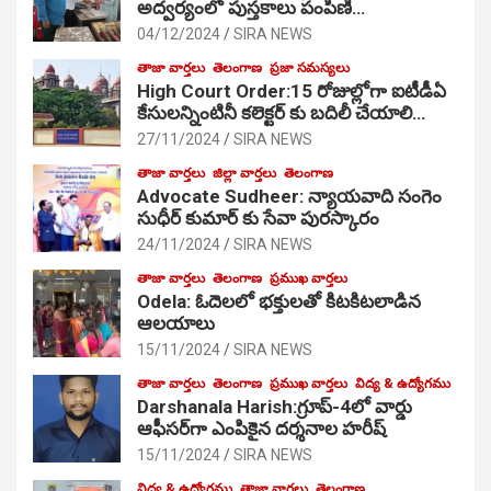
అద్వర్యంలో పుస్తకాలు పంపిణి…
04/12/2024
SIRA NEWS
తాజా వార్తలు
తెలంగాణ
ప్రజా సమస్యలు
High Court Order:15 రోజుల్లోగా ఐటీడీఏ
కేసులన్నింటినీ కలెక్టర్ కు బదిలీ చేయాలి…
27/11/2024
SIRA NEWS
తాజా వార్తలు
జిల్లా వార్తలు
తెలంగాణ
Advocate Sudheer: న్యాయవాది సంగెం
సుధీర్ కుమార్ కు సేవా పురస్కారం
24/11/2024
SIRA NEWS
తాజా వార్తలు
తెలంగాణ
ప్రముఖ వార్తలు
Odela: ఓదెల‌లో భక్తులతో కిటకిటలాడిన
ఆల‌యాలు
15/11/2024
SIRA NEWS
తాజా వార్తలు
తెలంగాణ
ప్రముఖ వార్తలు
విద్య & ఉద్యోగము
Darshanala Harish:గ్రూప్-4లో వార్డు
ఆఫీసర్‌గా ఎంపికైన దర్శనాల హరీష్
15/11/2024
SIRA NEWS
విద్య & ఉద్యోగము
తాజా వార్తలు
తెలంగాణ