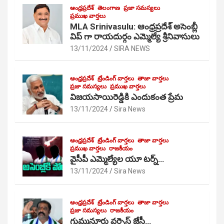
ఆంధ్రప్రదేశ్
తెలంగాణ
ప్రజా సమస్యలు
ప్రముఖ వార్తలు
MLA Srinivasulu: ఆంధ్రప్రదేశ్ అసెంబ్లీ
విప్ గా రాయదుర్గం ఎమ్మెల్యే శ్రీనివాసులు
13/11/2024
SIRA NEWS
ఆంధ్రప్రదేశ్
ట్రేండింగ్ వార్తలు
తాజా వార్తలు
ప్రజా సమస్యలు
ప్రముఖ వార్తలు
విజయసాయిరెడ్డికి ఎందుకంత ప్రేమ
13/11/2024
Sira News
ఆంధ్రప్రదేశ్
ట్రేండింగ్ వార్తలు
తాజా వార్తలు
ప్రముఖ వార్తలు
రాజకీయం
వైసీపీ ఎమ్మెల్యేల యూ టర్న్…
13/11/2024
Sira News
ఆంధ్రప్రదేశ్
ట్రేండింగ్ వార్తలు
తాజా వార్తలు
ప్రజా సమస్యలు
రాజకీయం
గుమ్మనూరు వర్సెస్ జేసీ…