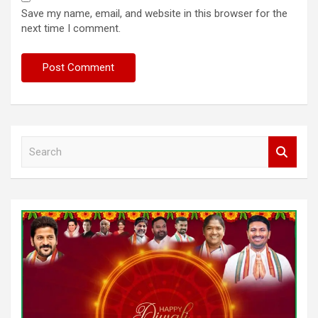
Save my name, email, and website in this browser for the
next time I comment.
S
e
a
r
c
h