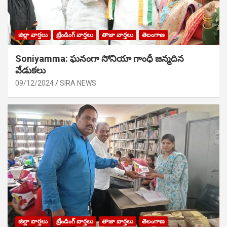
జిల్లా వార్తలు
ట్రేండింగ్ వార్తలు
తాజా వార్తలు
తెలంగాణ
Soniyamma: ఘ‌నంగా సోనియా గాంధీ జ‌న్మ‌దిన
వేడుక‌లు
09/12/2024
SIRA NEWS
జిల్లా వార్తలు
ట్రేండింగ్ వార్తలు
తాజా వార్తలు
తెలంగాణ