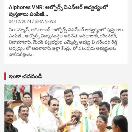
Alphores VNR: ఆల్ఫోర్స్ విఎన్ఆర్ అద్వర్యంలో
పుస్తకాలు పంపిణి…
04/12/2024
SIRA NEWS
సిరా న్యూస్, ఆదిలాబాద్: ఆల్ఫోర్స్ విఎన్ఆర్ అద్వర్యంలో పుస్తకాలు
పంపిణి… ఆల్ఫోర్స్ విద్యాసంస్థల అధినేత ఆదిలాబాద్, కరీంనగర్,
నిజామాబాద్, మెదక్ పట్టభద్రుల ఎమ్మెల్సీ అభ్యర్థి వి నరేందర్ రెడ్డి
అధ్వర్యం లో ఆదిలాబాద్ జిల్లా కేంద్రం లో పలువురు అభ్యర్థులకు
పోటిప‌రీక్ష‌ల‌కు…
ఇంకా చదవండి