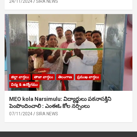
24/11/2024
SIRA NEWS
జిల్లా వార్తలు
తాజా వార్తలు
తెలంగాణ
ప్రముఖ వార్తలు
విద్య & ఉద్యోగము
MEO kola Narsimulu: విద్యార్థులు పఠ‌నాసక్తిని
పెంపొందించాలి : ఎంఈఓ కోల నర్సింలు
07/11/2024
SIRA NEWS