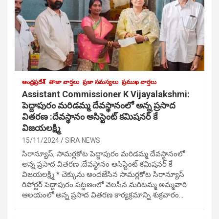
ఆంధ్రప్రదేశ్
తాజా వార్తలు
ప్రజా సమస్యలు
ప్రముఖ వార్తలు
Assistant Commissioner K Vijayalakshmi:
పెద్దాపురం మరిడమ్మ దేవస్థానంలో అన్న ప్రసాద
వితరణ :దేవస్థానం అసిస్టెంట్ కమిషనర్ కే
విజయలక్ష్మి
15/11/2024
SIRA NEWS
సిరాన్యూస్, సామర్లకోట పెద్దాపురం మరిడమ్మ దేవస్థానంలో
అన్న ప్రసాద వితరణ :దేవస్థానం అసిస్టెంట్ కమిషనర్ కే
విజయలక్ష్మి * చెక్కును అందజేసిన సామర్లకోట సిరాన్యూస్
రిపోర్టర్ పెద్దాపురం పట్టణంలో వెలసిన మరిటమ్మ అమ్మవారి
ఆలయంలో అన్న ప్రసాద వితరణ కార్యక్రమాన్ని శుక్రవారం…