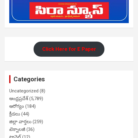
Click Here for E Paper
Categories
Uncategorized
(8)
ఆంధ్రప్రదేశ్
(5,789)
ఆరోగ్యం
(184)
క్రీడలు
(44)
జిల్లా వార్తలు
(259)
టెక్నాలజీ
(36)
ట్రావెల్
(12)