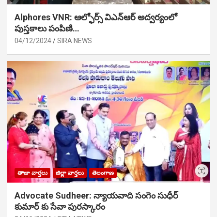
Alphores VNR: ఆల్ఫోర్స్ విఎన్ఆర్ అద్వర్యంలో
పుస్తకాలు పంపిణి…
04/12/2024
SIRA NEWS
తాజా వార్తలు
జిల్లా వార్తలు
తెలంగాణ
Advocate Sudheer: న్యాయవాది సంగెం సుధీర్
కుమార్ కు సేవా పురస్కారం