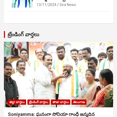
13/11/2024
Sira News
ట్రేండింగ్ వార్తలు
జిల్లా వార్తలు
ట్రేండింగ్ వార్తలు
తాజా వార్తలు
తెలంగాణ
Soniyamma: ఘ‌నంగా సోనియా గాంధీ జ‌న్మ‌దిన