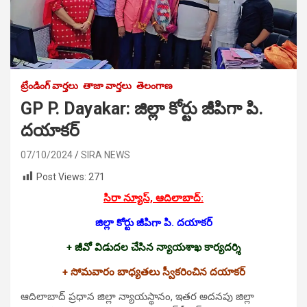
ట్రేండింగ్ వార్తలు
తాజా వార్తలు
తెలంగాణ
GP P. Dayakar: జిల్లా కోర్టు జీపిగా పి.
దయాకర్‌
07/10/2024
SIRA NEWS
Post Views:
271
సిరా న్యూస్, ఆదిలాబాద్‌:
జిల్లా కోర్టు జీపిగా పి. దయాకర్‌
+ జీవో విడుదల చేసిన న్యాయశాఖ కార్యదర్శి
+ సోమవారం బాధ్యతలు స్వీకరించిన దయాకర్‌
ఆదిలాబాద్‌ ప్రధాన జిల్లా న్యాయస్థానం, ఇతర అదనపు జిల్లా