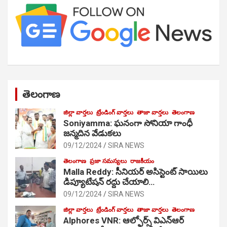
తెలంగాణ
జిల్లా వార్తలు
ట్రేండింగ్ వార్తలు
తాజా వార్తలు
తెలంగాణ
Soniyamma: ఘ‌నంగా సోనియా గాంధీ
జ‌న్మ‌దిన వేడుక‌లు
09/12/2024
SIRA NEWS
తెలంగాణ
ప్రజా సమస్యలు
రాజకీయం
Malla Reddy: సీనియర్ అసిస్టెంట్ సాయిలు
డిప్యూటేషన్ రద్దు చేయాలి…
09/12/2024
SIRA NEWS
జిల్లా వార్తలు
ట్రేండింగ్ వార్తలు
తాజా వార్తలు
తెలంగాణ
Alphores VNR: ఆల్ఫోర్స్ విఎన్ఆర్