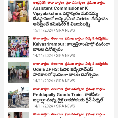
ఆంధ్రప్రదేశ్
తాజా వార్తలు
ప్రజా సమస్యలు
ప్రముఖ వార్తలు
Assistant Commissioner K
Vijayalakshmi: పెద్దాపురం మరిడమ్మ
దేవస్థానంలో అన్న ప్రసాద వితరణ :దేవస్థానం
అసిస్టెంట్ కమిషనర్ కే విజయలక్ష్మి
15/11/2024
SIRA NEWS
తాజా వార్తలు
తెలంగాణ
ప్రముఖ వార్తలు
విద్య & ఉద్యోగము
Kalvasrirampur: కాల్వశ్రీరాంపూర్లో ఘనంగా
బాలల దినోత్సవం
14/11/2024
SIRA NEWS
తాజా వార్తలు
తెలంగాణ
ప్రముఖ వార్తలు
విద్య & ఉద్యోగము
Odela ZPHS: ఓదెల జ‌డ్పీహెచ్ఎస్
పాఠ‌శాల‌లో ఘనంగా బాలల దినోత్సవం
14/11/2024
SIRA NEWS
తాజా వార్తలు
తెలంగాణ
ప్రజా సమస్యలు
ప్రముఖ వార్తలు
Peddapally Goods Train : కాజీపేట-
బల్లార్షా మధ్య రైళ్ల రాకపోకలకు గ్రీన్ సిగ్నల్
14/11/2024
SIRA NEWS
తాజా వార్తలు
తెలంగాణ
ప్రజా సమస్యలు
ప్రముఖ వార్తలు