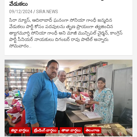
వేడుక‌లు
09/12/2024
SIRA NEWS
సిరా న్యూస్, ఆదిలాబాద్ ఘ‌నంగా సోనియా గాంధీ జ‌న్మ‌దిన
వేడుక‌లు పార్టీ కోసం ప‌ద‌వుల‌ను తృణ ప్రాయంగా త్య‌జించిన
త్యాగమూర్తి సోనియా గాంధీ అని మాజీ మున్సిప‌ల్ చైర్మ‌న్, కాంగ్రెస్
పార్టీ సీనియ‌ర్ నాయ‌కులు దిగంబ‌ర్ రావు పాటిల్ అన్నారు.
సోమవారం…
జిల్లా వార్తలు
ట్రేండింగ్ వార్తలు
తాజా వార్తలు
తెలంగాణ