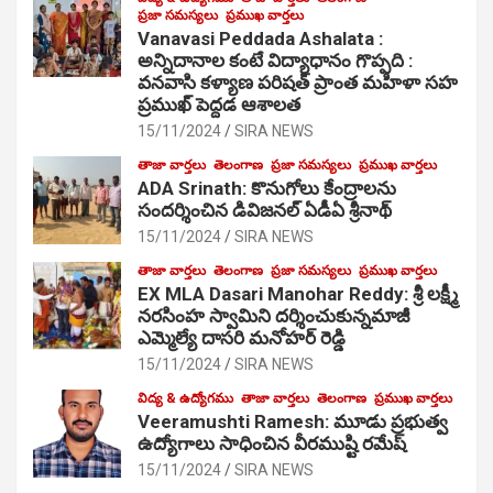
ప్రజా సమస్యలు
ప్రముఖ వార్తలు
Vanavasi Peddada Ashalata :
అన్నిదానాల కంటే విద్యాధానం గొప్పది :
వనవాసి కళ్యాణ పరిషత్ ప్రాంత మహిళా సహ
ప్రముఖ్ పెద్దడ ఆశాలత
15/11/2024
SIRA NEWS
తాజా వార్తలు
తెలంగాణ
ప్రజా సమస్యలు
ప్రముఖ వార్తలు
ADA Srinath: కొనుగోలు కేంద్రాల‌ను
సంద‌ర్శించిన డివిజనల్ ఏడీఏ శ్రీనాథ్
15/11/2024
SIRA NEWS
తాజా వార్తలు
తెలంగాణ
ప్రజా సమస్యలు
ప్రముఖ వార్తలు
EX MLA Dasari Manohar Reddy: శ్రీ లక్ష్మీ
నరసింహ స్వామిని దర్శించుకున్నమాజీ
ఎమ్మెల్యే దాసరి మనోహర్ రెడ్డి
15/11/2024
SIRA NEWS
విద్య & ఉద్యోగము
తాజా వార్తలు
తెలంగాణ
ప్రముఖ వార్తలు
Veeramushti Ramesh: మూడు ప్రభుత్వ
ఉద్యోగాలు సాధించిన వీరముష్టి రమేష్
15/11/2024
SIRA NEWS