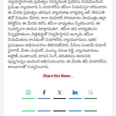
న్యాయస్థానాలకు ప్రభుత్వం గవర్నమెంట్‌ ప్లీడర్‌ను నియమించింది.
ప్రముఖ న్యాయవాది పి దయాకర్‌ను జీపీగా నియమిస్తూ సోమవారం
ఈ మేరకు ప్రభుత్వం తరపున న్యాయశాఖ కార్యదర్శి ఆర్‌. తిరుపతి
జీవో విడుదల చేసారు. కాగా దయాకర్‌ సోయవారం సాయంత్రం జిల్లా
కలెక్టర్‌ను ఈ మేరకు కలిసి, జీపీగా బాధ్యతలు స్వీకరించారు. ఈ
సందర్భంగా ఆయన మాట్లాడుతూ… జీపీగా తన బాధ్యతలను
నిస్పక్షపాతంగా, చిత్తశుద్ధితో నిర్వహిస్తానని అన్నారు. జీపీగా
నియమితులు కావడంతో దయాకర్‌కు న్యాయవాదులు, ఇతర
ప్రముఖులు అభినందనలు తెలియజేసారు. పీపీలు సంజయ్‌ కుమార్‌
వైరాగరే, మేకల మధుకర్, ముస్కు రమణ రెడ్డి, న్యాయవాదులు
అఫ్రోజ్, ముజాయిద్, భావన సింగ్, తదితరులు ఆయనకు
పుష్పగుచ్చం అందించి అభినందించారు. ఈ మేరకు జీపీ దయాకర్‌ను
శాలువాలతో సన్మానించారు.
Share this News…