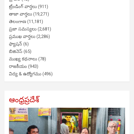
ట్రేండింగ్ వార్తలు
(911)
తాజా వార్తలు
(19,271)
తెలంగాణ
(11,181)
ప్రజా సమస్యలు
(2,681)
ప్రముఖ వార్తలు
(2,286)
ఫ్యాషన్
(6)
బిజినెస్
(65)
ముఖ్య కథనాలు
(78)
రాజకీయం
(943)
విద్య & ఉద్యోగము
(496)
ఆంధ్రప్రదేశ్