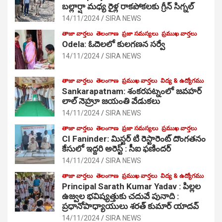
బల్లార్షా మధ్య రైళ్ల రాకపోకలకు గ్రీన్ సిగ్నల్
14/11/2024
SIRA NEWS
తాజా వార్తలు
తెలంగాణ
ప్రజా సమస్యలు
ప్రముఖ వార్తలు
Odela: ఓదెలలో కులగణన సర్వే
14/11/2024
SIRA NEWS
తాజా వార్తలు
తెలంగాణ
ప్రముఖ వార్తలు
విద్య & ఉద్యోగము
Sankarapatnam: శంకరపట్నంలో జవహర్
లాల్ నెహ్రూ జయంతి వేడుకలు
14/11/2024
SIRA NEWS
తాజా వార్తలు
తెలంగాణ
ప్రజా సమస్యలు
ప్రముఖ వార్తలు
CI Faninder: మిస్టర్ టి రెస్టారెంట్ దొంగతనం
కేసులో ఇద్దరి అరెస్ట్ : సీఐ ఫణిందర్
14/11/2024
SIRA NEWS
తాజా వార్తలు
తెలంగాణ
ప్రముఖ వార్తలు
విద్య & ఉద్యోగము
Principal Sarath Kumar Yadav : పిల్లల
ఉజ్వల భవిష్యత్తుకు చదువే పునాది :
ప్రధానోపాధ్యాయులు శరత్ కుమార్ యాదవ్
14/11/2024
SIRA NEWS