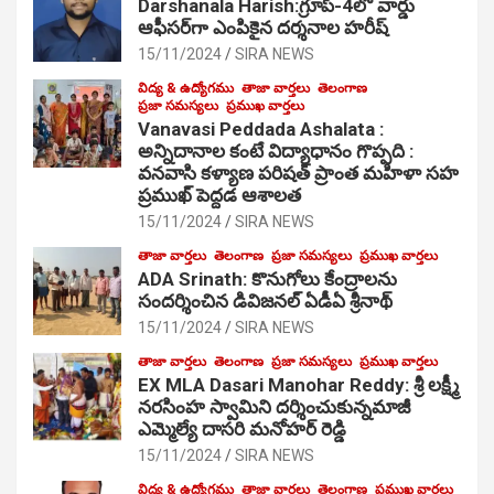
Darshanala Harish:గ్రూప్-4లో వార్డు
ఆఫీసర్‌గా ఎంపికైన దర్శనాల హరీష్
15/11/2024
SIRA NEWS
విద్య & ఉద్యోగము
తాజా వార్తలు
తెలంగాణ
ప్రజా సమస్యలు
ప్రముఖ వార్తలు
Vanavasi Peddada Ashalata :
అన్నిదానాల కంటే విద్యాధానం గొప్పది :
వనవాసి కళ్యాణ పరిషత్ ప్రాంత మహిళా సహ
ప్రముఖ్ పెద్దడ ఆశాలత
15/11/2024
SIRA NEWS
తాజా వార్తలు
తెలంగాణ
ప్రజా సమస్యలు
ప్రముఖ వార్తలు
ADA Srinath: కొనుగోలు కేంద్రాల‌ను
సంద‌ర్శించిన డివిజనల్ ఏడీఏ శ్రీనాథ్
15/11/2024
SIRA NEWS
తాజా వార్తలు
తెలంగాణ
ప్రజా సమస్యలు
ప్రముఖ వార్తలు
EX MLA Dasari Manohar Reddy: శ్రీ లక్ష్మీ
నరసింహ స్వామిని దర్శించుకున్నమాజీ
ఎమ్మెల్యే దాసరి మనోహర్ రెడ్డి
15/11/2024
SIRA NEWS
విద్య & ఉద్యోగము
తాజా వార్తలు
తెలంగాణ
ప్రముఖ వార్తలు