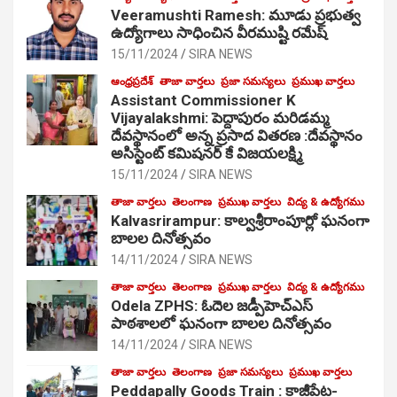
Veeramushti Ramesh: మూడు ప్రభుత్వ
ఉద్యోగాలు సాధించిన వీరముష్టి రమేష్
15/11/2024
SIRA NEWS
ఆంధ్రప్రదేశ్
తాజా వార్తలు
ప్రజా సమస్యలు
ప్రముఖ వార్తలు
Assistant Commissioner K
Vijayalakshmi: పెద్దాపురం మరిడమ్మ
దేవస్థానంలో అన్న ప్రసాద వితరణ :దేవస్థానం
అసిస్టెంట్ కమిషనర్ కే విజయలక్ష్మి
15/11/2024
SIRA NEWS
తాజా వార్తలు
తెలంగాణ
ప్రముఖ వార్తలు
విద్య & ఉద్యోగము
Kalvasrirampur: కాల్వశ్రీరాంపూర్లో ఘనంగా
బాలల దినోత్సవం
14/11/2024
SIRA NEWS
తాజా వార్తలు
తెలంగాణ
ప్రముఖ వార్తలు
విద్య & ఉద్యోగము
Odela ZPHS: ఓదెల జ‌డ్పీహెచ్ఎస్
పాఠ‌శాల‌లో ఘనంగా బాలల దినోత్సవం
14/11/2024
SIRA NEWS
తాజా వార్తలు
తెలంగాణ
ప్రజా సమస్యలు
ప్రముఖ వార్తలు
Peddapally Goods Train : కాజీపేట-