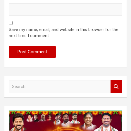
Save my name, email, and website in this browser for the
next time I comment.
S
e
a
r
c
h