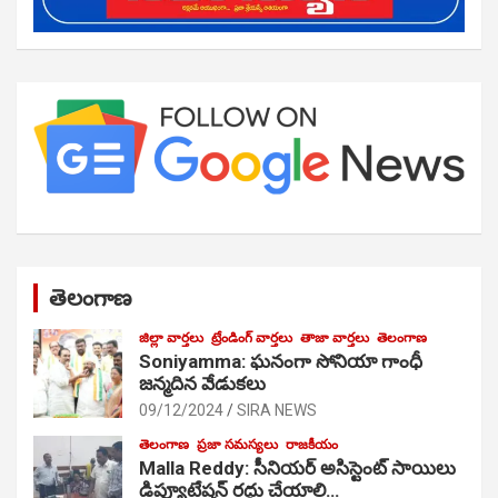
తెలంగాణ
జిల్లా వార్తలు
ట్రేండింగ్ వార్తలు
తాజా వార్తలు
తెలంగాణ
Soniyamma: ఘ‌నంగా సోనియా గాంధీ
జ‌న్మ‌దిన వేడుక‌లు
09/12/2024
SIRA NEWS
తెలంగాణ
ప్రజా సమస్యలు
రాజకీయం
Malla Reddy: సీనియర్ అసిస్టెంట్ సాయిలు
డిప్యూటేషన్ రద్దు చేయాలి…