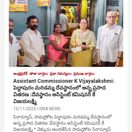
ఆంధ్రప్రదేశ్
తాజా వార్తలు
ప్రజా సమస్యలు
ప్రముఖ వార్తలు
Assistant Commissioner K Vijayalakshmi:
పెద్దాపురం మరిడమ్మ దేవస్థానంలో అన్న ప్రసాద
వితరణ :దేవస్థానం అసిస్టెంట్ కమిషనర్ కే
విజయలక్ష్మి
15/11/2024
SIRA NEWS
సిరాన్యూస్, సామర్లకోట పెద్దాపురం మరిడమ్మ దేవస్థానంలో
అన్న ప్రసాద వితరణ :దేవస్థానం అసిస్టెంట్ కమిషనర్ కే
విజయలక్ష్మి * చెక్కును అందజేసిన సామర్లకోట సిరాన్యూస్