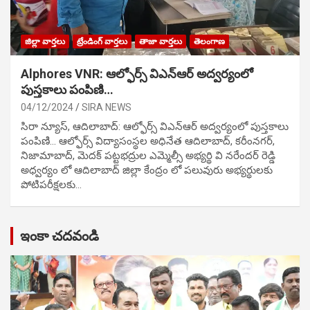
జిల్లా వార్తలు
ట్రేండింగ్ వార్తలు
తాజా వార్తలు
తెలంగాణ
Alphores VNR: ఆల్ఫోర్స్ విఎన్ఆర్ అద్వర్యంలో
పుస్తకాలు పంపిణి…
04/12/2024
SIRA NEWS
సిరా న్యూస్, ఆదిలాబాద్: ఆల్ఫోర్స్ విఎన్ఆర్ అద్వర్యంలో పుస్తకాలు
పంపిణి… ఆల్ఫోర్స్ విద్యాసంస్థల అధినేత ఆదిలాబాద్, కరీంనగర్,
నిజామాబాద్, మెదక్ పట్టభద్రుల ఎమ్మెల్సీ అభ్యర్థి వి నరేందర్ రెడ్డి
అధ్వర్యం లో ఆదిలాబాద్ జిల్లా కేంద్రం లో పలువురు అభ్యర్థులకు
పోటిప‌రీక్ష‌ల‌కు…
ఇంకా చదవండి