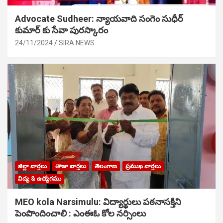
Advocate Sudheer: న్యాయవాది సంగెం సుధీర్
కుమార్ కు సేవా పురస్కారం
24/11/2024
SIRA NEWS
జిల్లా వార్తలు
తాజా వార్తలు
తెలంగాణ
ప్రముఖ వార్తలు
విద్య & ఉద్యోగము
MEO kola Narsimulu: విద్యార్థులు పఠ‌నాసక్తిని
పెంపొందించాలి : ఎంఈఓ కోల నర్సింలు