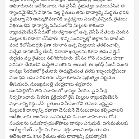
అధికారులను ఆదేశించారు. గత వైసీపీ ప్రభుత్వం అమలుచేసిన ఈ
ర్యాండమైజేషన్ విధానం వల్ల రైతులు తమ దాన్యాన్ని మద్దతు ధరకు
ప్రభుత్వా వికి అమ్ముకోవడానికి అష్టకష్టాలు పడాల్సివచ్చింది. రైతులు
విక్రయించిన ధాన్యాన్ని సమీపంలోని మిల్లుకు కాకుండా
ర్యాండమైజేషన్ పేరుతో దూరప్రాంతాల్లో ఉన్న వైసీపీ నేతలకు చెందిన
మిల్లులకు రవాణా చేసేవారు. కొన్ని సందర్భాల్లో జిల్లాలను దాటించి
వంద కిలోమీటర్లకు పైగా దూరాన ఉన్న మిల్లులకు తరలించాల్సి
వచ్చేది దానికయ్యే లేబర్, రవాణా ఖర్చులను కూడా తమ నెత్తినే
రుద్దడం వల్ల రైతులు నలిగిపోయారు. కనీసం గోనె సంచులు కూడా
సరఫరా చేయలేని దుస్థితి నెలకొంది. అయితే, ఈ ఖరీఫ్ సీజన్ నుంచి
ధాన్యం సేకరణలో రైతులకు సాధ్యమైనంత వరకు ఇబ్బందుల్లేకుండా
నిబంధన లను సరళతరం చేస్తూ కూటమి ప్రభుత్వం నిర్ణయం
తీసుకుంది. ముఖ్యమంత్రి చంద్రబాబు శుక్రవారం
ఉండవల్లిలోని తన నివాసంలో ధాన్యం సేకరణ ఫై సమీక్ష
నిర్వహించారు. సేకరణ ప్రక్రియలో రైస్ మిల్లుల ర్యాండమైజేషన్
విధానాన్ని రద్దు చేసి, రైతులు సమీపంలోని తమకు ఇష్టమైన
మిల్లులకి ధాన్యాన్ని రవాణా చేసుకునే వెసులుబాటు కల్పించాలని
ఆదేశించారు. అందుకు అవసరమైన రవాణా వాహనాలు, గోనె
సంచులను సమకూర్చడంతోపాటు ధాన్యం ఎగుమతి, దిగుమతులకు
అయ్యే లేబర్ చార్జీలను కూడా చెల్లించాలని అధికారులను
ఆదేశించారు. కౌలు రైతులు తమ ధాన్యాన్ని ప్రభుత్వానికి