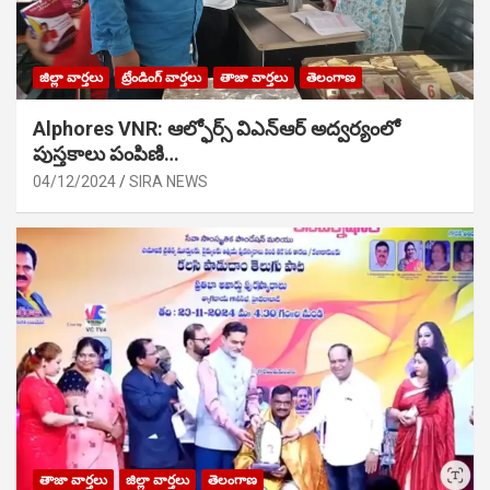
జిల్లా వార్తలు
ట్రేండింగ్ వార్తలు
తాజా వార్తలు
తెలంగాణ
Alphores VNR: ఆల్ఫోర్స్ విఎన్ఆర్ అద్వర్యంలో
పుస్తకాలు పంపిణి…
04/12/2024
SIRA NEWS
తాజా వార్తలు
జిల్లా వార్తలు
తెలంగాణ