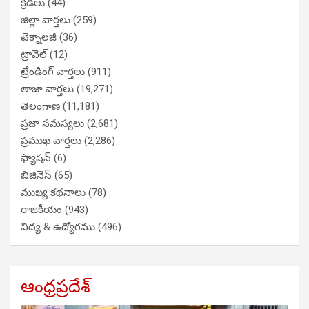
క్రీడలు
(44)
జిల్లా వార్తలు
(259)
టెక్నాలజీ
(36)
ట్రావెల్
(12)
ట్రేండింగ్ వార్తలు
(911)
తాజా వార్తలు
(19,271)
తెలంగాణ
(11,181)
ప్రజా సమస్యలు
(2,681)
ప్రముఖ వార్తలు
(2,286)
ఫ్యాషన్
(6)
బిజినెస్
(65)
ముఖ్య కథనాలు
(78)
రాజకీయం
(943)
విద్య & ఉద్యోగము
(496)
ఆంధ్రప్రదేశ్