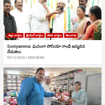
జిల్లా వార్తలు
ట్రేండింగ్ వార్తలు
తాజా వార్తలు
తెలంగాణ
Soniyamma: ఘ‌నంగా సోనియా గాంధీ జ‌న్మ‌దిన
వేడుక‌లు
09/12/2024
SIRA NEWS