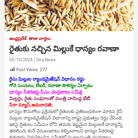
ఆంధ్రప్రదేశ్
తాజా వార్తలు
రైతుకు నచ్చిన మిల్లుకే ధాన్యం రవాణా
05/10/2024
Sira News
Post Views:
277
రైసు మిల్లుల ర్యాండమైజేషన్ విధానం రద్దు
గోనె సంచులు, లేబర్, రవాణా సౌకర్యం ఏర్పాటు
ధాన్యం సేకరణపై సీఎం చంద్రబాబు సమీక్ష
మిల్లర్లు, రైతు సంఘాలతో మంత్రి నాదెండ్ల భేటీ
సిరా న్యూస్,అమరావతి;
ధాన్యం కొనుగోలు ప్రక్రియలో రైతులకు ప్రతిబంధకంగా మారిన రైస్
మిల్లుల ర్యాండమైజేషన్ విధానాన్ని రాష్ట్ర ప్రభుత్వం రద్దు చేసింది.
ఇకపై రైతులు సమీపం లోని తమకు ఇష్టమైన మిల్లులకే ధాన్యాన్ని
తరలించు కునే వెసులుబాటు కల్పించాలని ధాన్యం సేకరణపై
శుక్రవారం నిర్వహించిన సమీక్షలో ముఖ్యమంత్రి చంద్రబాబు