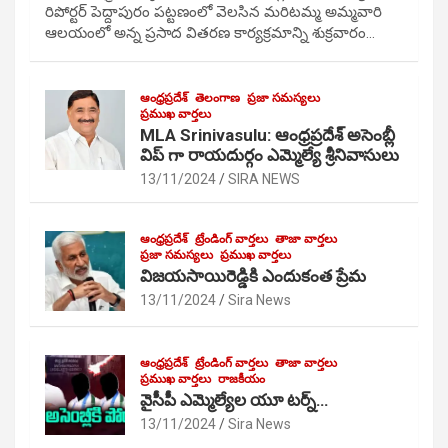
రిపోర్టర్ పెద్దాపురం పట్టణంలో వెలసిన మరిటమ్మ అమ్మవారి
ఆలయంలో అన్న ప్రసాద వితరణ కార్యక్రమాన్ని శుక్రవారం…
ఆంధ్రప్రదేశ్
తెలంగాణ
ప్రజా సమస్యలు
ప్రముఖ వార్తలు
MLA Srinivasulu: ఆంధ్రప్రదేశ్ అసెంబ్లీ
విప్ గా రాయదుర్గం ఎమ్మెల్యే శ్రీనివాసులు
13/11/2024
SIRA NEWS
ఆంధ్రప్రదేశ్
ట్రేండింగ్ వార్తలు
తాజా వార్తలు
ప్రజా సమస్యలు
ప్రముఖ వార్తలు
విజయసాయిరెడ్డికి ఎందుకంత ప్రేమ
13/11/2024
Sira News
ఆంధ్రప్రదేశ్
ట్రేండింగ్ వార్తలు
తాజా వార్తలు
ప్రముఖ వార్తలు
రాజకీయం
వైసీపీ ఎమ్మెల్యేల యూ టర్న్…
13/11/2024
Sira News