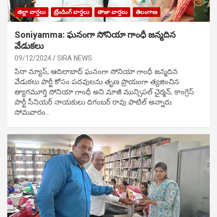
జిల్లా వార్తలు
ట్రేండింగ్ వార్తలు
తాజా వార్తలు
తెలంగాణ
Soniyamma: ఘ‌నంగా సోనియా గాంధీ జ‌న్మ‌దిన
వేడుక‌లు
09/12/2024
SIRA NEWS
సిరా న్యూస్, ఆదిలాబాద్ ఘ‌నంగా సోనియా గాంధీ జ‌న్మ‌దిన
వేడుక‌లు పార్టీ కోసం ప‌ద‌వుల‌ను తృణ ప్రాయంగా త్య‌జించిన
త్యాగమూర్తి సోనియా గాంధీ అని మాజీ మున్సిప‌ల్ చైర్మ‌న్, కాంగ్రెస్
పార్టీ సీనియ‌ర్ నాయ‌కులు దిగంబ‌ర్ రావు పాటిల్ అన్నారు.
సోమవారం…