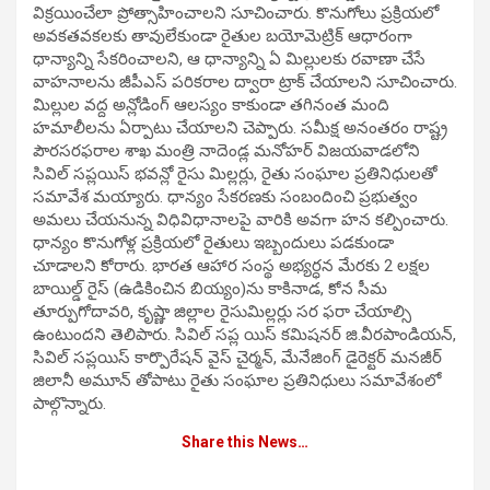
విక్రయించేలా ప్రోత్సాహించాలని సూచించారు. కొనుగోలు ప్రక్రియలో
అవకతవకలకు తావులేకుండా రైతుల బయోమెట్రిక్ ఆధారంగా
ధాన్యాన్ని సేకరించాలని, ఆ ధాన్యాన్ని ఏ మిల్లులకు రవాణా చేసే
వాహనాలను జీపీఎస్ పరికరాల ద్వారా ట్రాక్ చేయాలని సూచించారు.
మిల్లుల వద్ద అన్లోడింగ్ ఆలస్యం కాకుండా తగినంత మంది
హమాలీలను ఏర్పాటు చేయాలని చెప్పారు. సమీక్ష అనంతరం రాష్ట్ర
పౌరసరఫరాల శాఖ మంత్రి నాదెండ్ల మనోహర్ విజయవాడలోని
సివిల్ సప్లయిస్ భవన్లో రైసు మిల్లర్లు, రైతు సంఘాల ప్రతినిధులతో
సమావేశ మయ్యారు. ధాన్యం సేకరణకు సంబందించి ప్రభుత్వం
అమలు చేయనున్న విధివిధానాలపై వారికి అవగా హన కల్పించారు.
ధాన్యం కొనుగోళ్ల ప్రక్రియలో రైతులు ఇబ్బందులు పడకుండా
చూడాలని కోరారు. భారత ఆహార సంస్థ అభ్యర్ధన మేరకు 2 లక్షల
బాయిల్డ్ రైస్ (ఉడికించిన బియ్యం)ను కాకినాడ, కోన సీమ
తూర్పుగోదావరి, కృష్ణా జిల్లాల రైసుమిల్లర్లు సర ఫరా చేయాల్సి
ఉంటుందని తెలిపారు. సివిల్ సప్ల యిస్ కమిషనర్ జి.వీరపాండియన్,
సివిల్ సప్లయిస్ కార్పొరేషన్ వైస్ చైర్మన్, మేనేజింగ్ డైరెక్టర్ మనజీర్
జిలానీ అమూన్ తోపాటు రైతు సంఘాల ప్రతినిధులు సమావేశంలో
పాల్గొన్నారు.
Share this News…