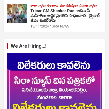
తాజా వార్తలు
తెలంగాణ
ప్రజా సమస్యలు
ప్రముఖ వార్తలు
Tricar GM Shankar Rao: ఆదివాసీ
మహిళలు ఆర్థిక ప్రగతిని సాధించాలి: ట్రైకార్
జీఎం శంకర్‌రావు
13/11/2024
SIRA NEWS
We Are Hiring…!