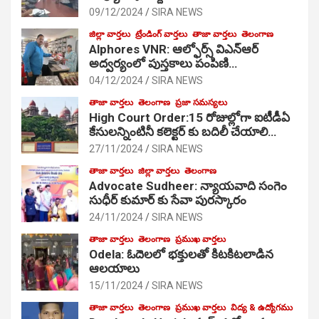
09/12/2024
SIRA NEWS
జిల్లా వార్తలు
ట్రేండింగ్ వార్తలు
తాజా వార్తలు
తెలంగాణ
Alphores VNR: ఆల్ఫోర్స్ విఎన్ఆర్
అద్వర్యంలో పుస్తకాలు పంపిణి…
04/12/2024
SIRA NEWS
తాజా వార్తలు
తెలంగాణ
ప్రజా సమస్యలు
High Court Order:15 రోజుల్లోగా ఐటీడీఏ
కేసులన్నింటినీ కలెక్టర్ కు బదిలీ చేయాలి…
27/11/2024
SIRA NEWS
తాజా వార్తలు
జిల్లా వార్తలు
తెలంగాణ
Advocate Sudheer: న్యాయవాది సంగెం
సుధీర్ కుమార్ కు సేవా పురస్కారం
24/11/2024
SIRA NEWS
తాజా వార్తలు
తెలంగాణ
ప్రముఖ వార్తలు
Odela: ఓదెల‌లో భక్తులతో కిటకిటలాడిన
ఆల‌యాలు
15/11/2024
SIRA NEWS
తాజా వార్తలు
తెలంగాణ
ప్రముఖ వార్తలు
విద్య & ఉద్యోగము