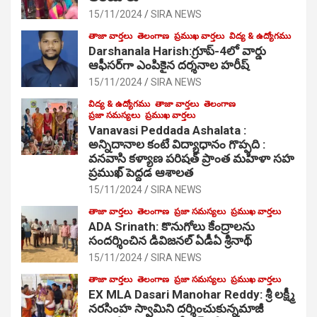
15/11/2024
SIRA NEWS
తాజా వార్తలు
తెలంగాణ
ప్రముఖ వార్తలు
విద్య & ఉద్యోగము
Darshanala Harish:గ్రూప్-4లో వార్డు
ఆఫీసర్‌గా ఎంపికైన దర్శనాల హరీష్
15/11/2024
SIRA NEWS
విద్య & ఉద్యోగము
తాజా వార్తలు
తెలంగాణ
ప్రజా సమస్యలు
ప్రముఖ వార్తలు
Vanavasi Peddada Ashalata :
అన్నిదానాల కంటే విద్యాధానం గొప్పది :
వనవాసి కళ్యాణ పరిషత్ ప్రాంత మహిళా సహ
ప్రముఖ్ పెద్దడ ఆశాలత
15/11/2024
SIRA NEWS
తాజా వార్తలు
తెలంగాణ
ప్రజా సమస్యలు
ప్రముఖ వార్తలు
ADA Srinath: కొనుగోలు కేంద్రాల‌ను
సంద‌ర్శించిన డివిజనల్ ఏడీఏ శ్రీనాథ్
15/11/2024
SIRA NEWS
తాజా వార్తలు
తెలంగాణ
ప్రజా సమస్యలు
ప్రముఖ వార్తలు
EX MLA Dasari Manohar Reddy: శ్రీ లక్ష్మీ
నరసింహ స్వామిని దర్శించుకున్నమాజీ