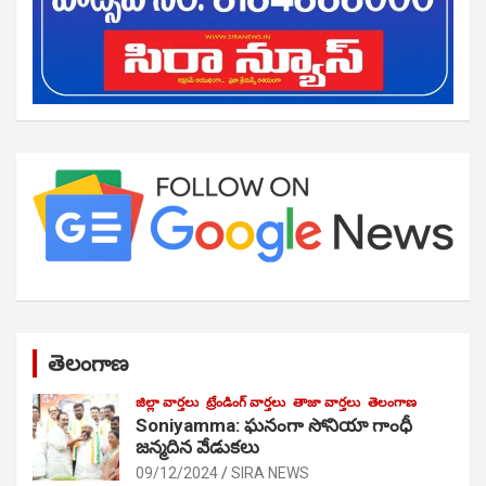
తెలంగాణ
జిల్లా వార్తలు
ట్రేండింగ్ వార్తలు
తాజా వార్తలు
తెలంగాణ
Soniyamma: ఘ‌నంగా సోనియా గాంధీ
జ‌న్మ‌దిన వేడుక‌లు
09/12/2024
SIRA NEWS