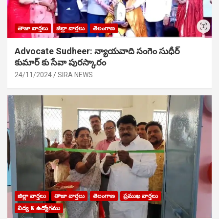
తాజా వార్తలు
జిల్లా వార్తలు
తెలంగాణ
Advocate Sudheer: న్యాయవాది సంగెం సుధీర్
కుమార్ కు సేవా పురస్కారం
24/11/2024
SIRA NEWS
జిల్లా వార్తలు
తాజా వార్తలు
తెలంగాణ
ప్రముఖ వార్తలు
విద్య & ఉద్యోగము