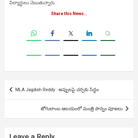
విద్యార్థులు చెబుతున్నారు. .
Share this News…
Post
MLA Jagdish Reddy : అప్పులపై చర్చకు సిద్దం
navigation
జోగులాంబ ఆలయంలో మంత్రి పొన్నం పూజలు
Leave a Reply