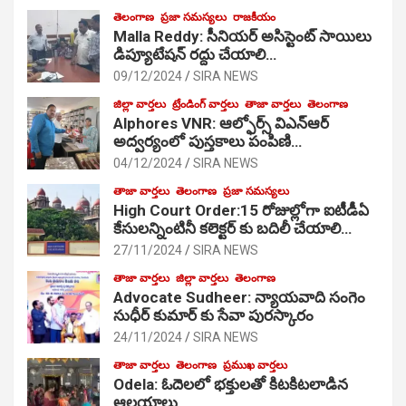
తెలంగాణ
ప్రజా సమస్యలు
రాజకీయం
Malla Reddy: సీనియర్ అసిస్టెంట్ సాయిలు
డిప్యూటేషన్ రద్దు చేయాలి…
09/12/2024
SIRA NEWS
జిల్లా వార్తలు
ట్రేండింగ్ వార్తలు
తాజా వార్తలు
తెలంగాణ
Alphores VNR: ఆల్ఫోర్స్ విఎన్ఆర్
అద్వర్యంలో పుస్తకాలు పంపిణి…
04/12/2024
SIRA NEWS
తాజా వార్తలు
తెలంగాణ
ప్రజా సమస్యలు
High Court Order:15 రోజుల్లోగా ఐటీడీఏ
కేసులన్నింటినీ కలెక్టర్ కు బదిలీ చేయాలి…
27/11/2024
SIRA NEWS
తాజా వార్తలు
జిల్లా వార్తలు
తెలంగాణ
Advocate Sudheer: న్యాయవాది సంగెం
సుధీర్ కుమార్ కు సేవా పురస్కారం
24/11/2024
SIRA NEWS
తాజా వార్తలు
తెలంగాణ
ప్రముఖ వార్తలు
Odela: ఓదెల‌లో భక్తులతో కిటకిటలాడిన
ఆల‌యాలు