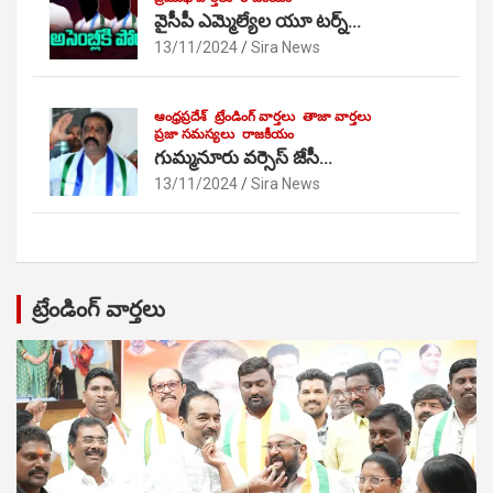
వైసీపీ ఎమ్మెల్యేల యూ టర్న్…
13/11/2024
Sira News
ఆంధ్రప్రదేశ్
ట్రేండింగ్ వార్తలు
తాజా వార్తలు
ప్రజా సమస్యలు
రాజకీయం
గుమ్మనూరు వర్సెస్ జేసీ…
13/11/2024
Sira News
ట్రేండింగ్ వార్తలు