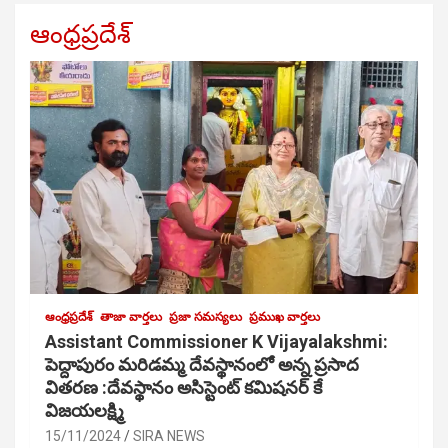
ఆంధ్రప్రదేశ్
ఆంధ్రప్రదేశ్
తాజా వార్తలు
ప్రజా సమస్యలు
ప్రముఖ వార్తలు
Assistant Commissioner K Vijayalakshmi:
పెద్దాపురం మరిడమ్మ దేవస్థానంలో అన్న ప్రసాద
వితరణ :దేవస్థానం అసిస్టెంట్ కమిషనర్ కే
విజయలక్ష్మి
15/11/2024
SIRA NEWS