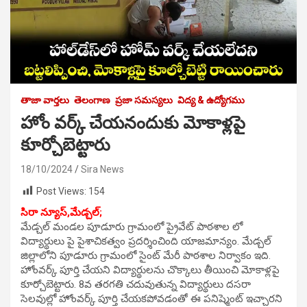
తాజా వార్తలు
తెలంగాణ
ప్రజా సమస్యలు
విద్య & ఉద్యోగము
హోం వర్క్ చేయనందుకు మోకాళ్లపై
కూర్చోబెట్టారు
18/10/2024
Sira News
Post Views:
154
సిరా న్యూస్,మేడ్చల్;
మేడ్చల్ మండల పూడూరు గ్రామంలో ప్రైవేట్ పాఠశాల లో
విద్యార్థులు పై పైశాచికత్వం ప్రదర్శించింది యాజమాన్యం. మేడ్చల్
జిల్లాలోని పూడూరు గ్రామంలో సైంట్ మేరీ పాఠశాల నిర్వాకం ఇది.
హోంవర్క్ పూర్తి చేయని విద్యార్థులను చొక్కాలు తీయించి మోకాళ్లపై
కూర్చోబెట్టారు. 8వ తరగతి చదువుతున్న విద్యార్థులు దసరా
సెలవుల్లో హోంవర్క్ పూర్తి చేయకపోవడంతో ఈ పనిష్మెంట్ ఇచ్చారని