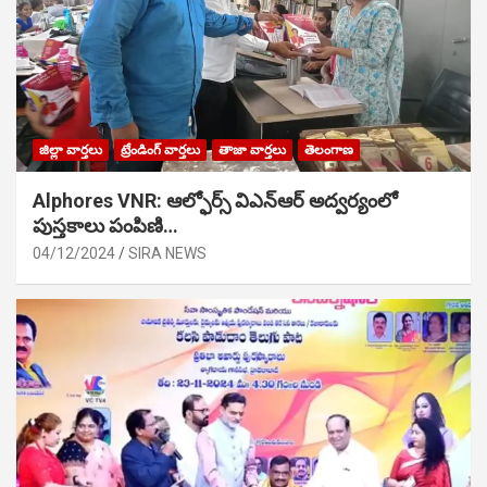
జిల్లా వార్తలు
ట్రేండింగ్ వార్తలు
తాజా వార్తలు
తెలంగాణ
Alphores VNR: ఆల్ఫోర్స్ విఎన్ఆర్ అద్వర్యంలో
పుస్తకాలు పంపిణి…
04/12/2024
SIRA NEWS