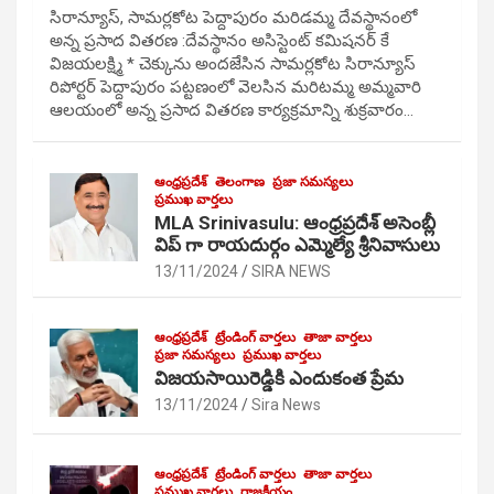
సిరాన్యూస్, సామర్లకోట పెద్దాపురం మరిడమ్మ దేవస్థానంలో
అన్న ప్రసాద వితరణ :దేవస్థానం అసిస్టెంట్ కమిషనర్ కే
విజయలక్ష్మి * చెక్కును అందజేసిన సామర్లకోట సిరాన్యూస్
రిపోర్టర్ పెద్దాపురం పట్టణంలో వెలసిన మరిటమ్మ అమ్మవారి
ఆలయంలో అన్న ప్రసాద వితరణ కార్యక్రమాన్ని శుక్రవారం…
ఆంధ్రప్రదేశ్
తెలంగాణ
ప్రజా సమస్యలు
ప్రముఖ వార్తలు
MLA Srinivasulu: ఆంధ్రప్రదేశ్ అసెంబ్లీ
విప్ గా రాయదుర్గం ఎమ్మెల్యే శ్రీనివాసులు
13/11/2024
SIRA NEWS
ఆంధ్రప్రదేశ్
ట్రేండింగ్ వార్తలు
తాజా వార్తలు
ప్రజా సమస్యలు
ప్రముఖ వార్తలు
విజయసాయిరెడ్డికి ఎందుకంత ప్రేమ
13/11/2024
Sira News
ఆంధ్రప్రదేశ్
ట్రేండింగ్ వార్తలు
తాజా వార్తలు
ప్రముఖ వార్తలు
రాజకీయం