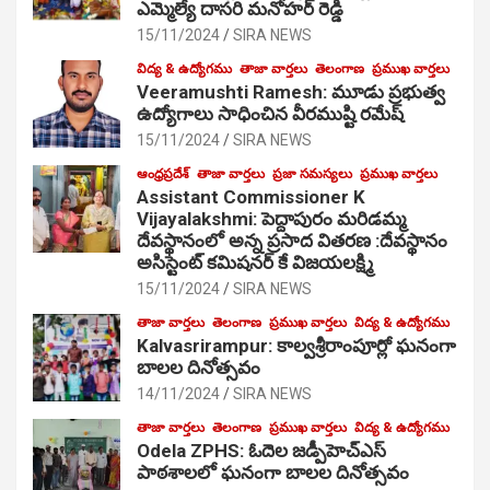
ఎమ్మెల్యే దాసరి మనోహర్ రెడ్డి
15/11/2024
SIRA NEWS
విద్య & ఉద్యోగము
తాజా వార్తలు
తెలంగాణ
ప్రముఖ వార్తలు
Veeramushti Ramesh: మూడు ప్రభుత్వ
ఉద్యోగాలు సాధించిన వీరముష్టి రమేష్
15/11/2024
SIRA NEWS
ఆంధ్రప్రదేశ్
తాజా వార్తలు
ప్రజా సమస్యలు
ప్రముఖ వార్తలు
Assistant Commissioner K
Vijayalakshmi: పెద్దాపురం మరిడమ్మ
దేవస్థానంలో అన్న ప్రసాద వితరణ :దేవస్థానం
అసిస్టెంట్ కమిషనర్ కే విజయలక్ష్మి
15/11/2024
SIRA NEWS
తాజా వార్తలు
తెలంగాణ
ప్రముఖ వార్తలు
విద్య & ఉద్యోగము
Kalvasrirampur: కాల్వశ్రీరాంపూర్లో ఘనంగా
బాలల దినోత్సవం
14/11/2024
SIRA NEWS
తాజా వార్తలు
తెలంగాణ
ప్రముఖ వార్తలు
విద్య & ఉద్యోగము
Odela ZPHS: ఓదెల జ‌డ్పీహెచ్ఎస్
పాఠ‌శాల‌లో ఘనంగా బాలల దినోత్సవం