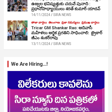
ఉజ్వల భవిష్యత్తుకు చదువే పునాది :
ప్రధానోపాధ్యాయులు శరత్ కుమార్ యాదవ్
14/11/2024
SIRA NEWS
తాజా వార్తలు
తెలంగాణ
ప్రజా సమస్యలు
ప్రముఖ వార్తలు
Tricar GM Shankar Rao: ఆదివాసీ
మహిళలు ఆర్థిక ప్రగతిని సాధించాలి: ట్రైకార్
జీఎం శంకర్‌రావు
13/11/2024
SIRA NEWS
We Are Hiring…!