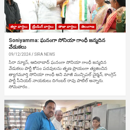
జిల్లా వార్తలు
ట్రేండింగ్ వార్తలు
తాజా వార్తలు
తెలంగాణ
Soniyamma: ఘ‌నంగా సోనియా గాంధీ జ‌న్మ‌దిన
వేడుక‌లు
09/12/2024
SIRA NEWS
సిరా న్యూస్, ఆదిలాబాద్ ఘ‌నంగా సోనియా గాంధీ జ‌న్మ‌దిన
వేడుక‌లు పార్టీ కోసం ప‌ద‌వుల‌ను తృణ ప్రాయంగా త్య‌జించిన
త్యాగమూర్తి సోనియా గాంధీ అని మాజీ మున్సిప‌ల్ చైర్మ‌న్, కాంగ్రెస్
పార్టీ సీనియ‌ర్ నాయ‌కులు దిగంబ‌ర్ రావు పాటిల్ అన్నారు.
సోమవారం…