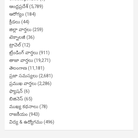
ఆంధ్రప్రదేశ్
(5,789)
ఆరోగ్యం
(184)
క్రీడలు
(44)
జిల్లా వార్తలు
(259)
టెక్నాలజీ
(36)
ట్రావెల్
(12)
ట్రేండింగ్ వార్తలు
(911)
తాజా వార్తలు
(19,271)
తెలంగాణ
(11,181)
ప్రజా సమస్యలు
(2,681)
ప్రముఖ వార్తలు
(2,286)
ఫ్యాషన్
(6)
బిజినెస్
(65)
ముఖ్య కథనాలు
(78)
రాజకీయం
(943)
విద్య & ఉద్యోగము
(496)