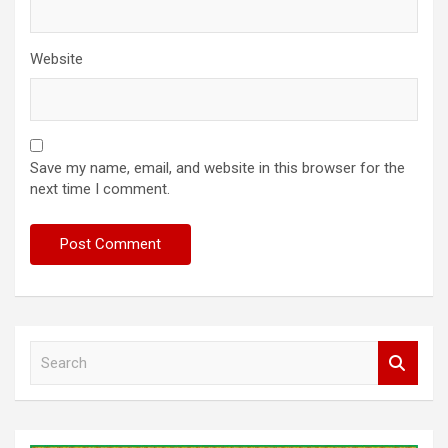
Website
Save my name, email, and website in this browser for the
next time I comment.
S
e
a
r
c