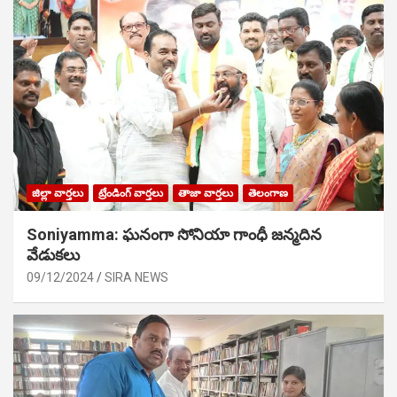
జిల్లా వార్తలు
ట్రేండింగ్ వార్తలు
తాజా వార్తలు
తెలంగాణ
Soniyamma: ఘ‌నంగా సోనియా గాంధీ జ‌న్మ‌దిన
వేడుక‌లు
09/12/2024
SIRA NEWS