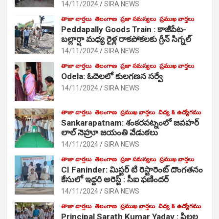
14/11/2024
SIRA NEWS
తాజా వార్తలు
తెలంగాణ
ప్రజా సమస్యలు
ప్రముఖ వార్తలు
Peddapally Goods Train : కాజీపేట-
బల్లార్షా మధ్య రైళ్ల రాకపోకలకు గ్రీన్ సిగ్నల్
14/11/2024
SIRA NEWS
తాజా వార్తలు
తెలంగాణ
ప్రజా సమస్యలు
ప్రముఖ వార్తలు
Odela: ఓదెలలో కులగణన సర్వే
14/11/2024
SIRA NEWS
తాజా వార్తలు
తెలంగాణ
ప్రముఖ వార్తలు
విద్య & ఉద్యోగము
Sankarapatnam: శంకరపట్నంలో జవహర్
లాల్ నెహ్రూ జయంతి వేడుకలు
14/11/2024
SIRA NEWS
తాజా వార్తలు
తెలంగాణ
ప్రజా సమస్యలు
ప్రముఖ వార్తలు
CI Faninder: మిస్టర్ టి రెస్టారెంట్ దొంగతనం
కేసులో ఇద్దరి అరెస్ట్ : సీఐ ఫణిందర్
14/11/2024
SIRA NEWS
తాజా వార్తలు
తెలంగాణ
ప్రముఖ వార్తలు
విద్య & ఉద్యోగము
Principal Sarath Kumar Yadav : పిల్లల