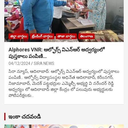
జిల్లా వార్తలు
ట్రేండింగ్ వార్తలు
తాజా వార్తలు
తెలంగాణ
Alphores VNR: ఆల్ఫోర్స్ విఎన్ఆర్ అద్వర్యంలో
పుస్తకాలు పంపిణి…
04/12/2024
SIRA NEWS
సిరా న్యూస్, ఆదిలాబాద్: ఆల్ఫోర్స్ విఎన్ఆర్ అద్వర్యంలో పుస్తకాలు
పంపిణి… ఆల్ఫోర్స్ విద్యాసంస్థల అధినేత ఆదిలాబాద్, కరీంనగర్,
నిజామాబాద్, మెదక్ పట్టభద్రుల ఎమ్మెల్సీ అభ్యర్థి వి నరేందర్ రెడ్డి
అధ్వర్యం లో ఆదిలాబాద్ జిల్లా కేంద్రం లో పలువురు అభ్యర్థులకు
పోటిప‌రీక్ష‌ల‌కు…
ఇంకా చదవండి