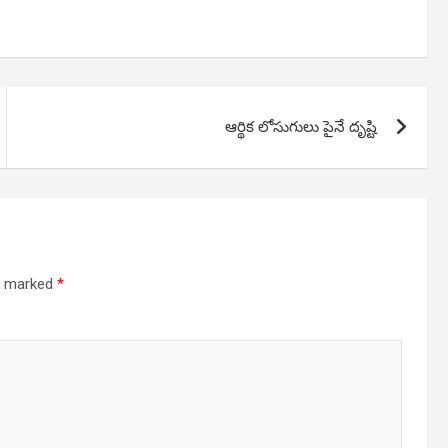
ఆర్థిక లోసుగులు పైనే దృష్టి
re marked
*