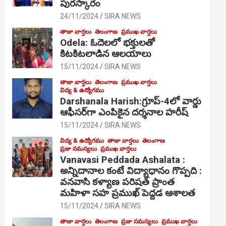
పురస్కారం
24/11/2024
SIRA NEWS
తాజా వార్తలు
తెలంగాణ
ప్రముఖ వార్తలు
Odela: ఓదెల‌లో భక్తులతో
కిటకిటలాడిన ఆల‌యాలు
15/11/2024
SIRA NEWS
తాజా వార్తలు
తెలంగాణ
ప్రముఖ వార్తలు
విద్య & ఉద్యోగము
Darshanala Harish:గ్రూప్-4లో వార్డు
ఆఫీసర్‌గా ఎంపికైన దర్శనాల హరీష్
15/11/2024
SIRA NEWS
విద్య & ఉద్యోగము
తాజా వార్తలు
తెలంగాణ
ప్రజా సమస్యలు
ప్రముఖ వార్తలు
Vanavasi Peddada Ashalata :
అన్నిదానాల కంటే విద్యాధానం గొప్పది :
వనవాసి కళ్యాణ పరిషత్ ప్రాంత
మహిళా సహ ప్రముఖ్ పెద్దడ ఆశాలత
15/11/2024
SIRA NEWS
తాజా వార్తలు
తెలంగాణ
ప్రజా సమస్యలు
ప్రముఖ వార్తలు