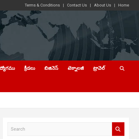
Terms & Conditions
Contact Us
About Us
Home
ఉద్యోగము
క్రీడలు
బిజినెస్
టెక్నాలజీ
ట్రావెల్
S
e
a