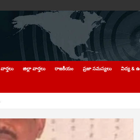
వార్తలు
జిల్లా వార్తలు
రాజకీయం
ప్రజా సమస్యలు
విద్య & 
.