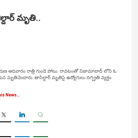
దార్ మృతి..
నారాయణ ఆదివారం రాత్రి గుండె పోటు రావటంతో నిజామాబాద్ లోని ఓ
ృతిచెందారు. తాసిల్దార్ మృతిపై ఉద్యోగులు దిగ్బ్రతి వ్యక్తం
his News…