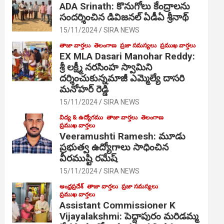
ADA Srinath: కొనుగోలు కేంద్రాల‌ను
సంద‌ర్శించిన డివిజనల్ ఏడీఏ శ్రీనాథ్
15/11/2024
SIRA NEWS
తాజా వార్తలు
తెలంగాణ
ప్రజా సమస్యలు
ప్రముఖ వార్తలు
EX MLA Dasari Manohar Reddy:
శ్రీ లక్ష్మీ నరసింహ స్వామిని
దర్శించుకున్నమాజీ ఎమ్మెల్యే దాసరి
మనోహర్ రెడ్డి
15/11/2024
SIRA NEWS
విద్య & ఉద్యోగము
తాజా వార్తలు
తెలంగాణ
ప్రముఖ వార్తలు
Veeramushti Ramesh: మూడు
ప్రభుత్వ ఉద్యోగాలు సాధించిన
వీరముష్టి రమేష్
15/11/2024
SIRA NEWS
ఆంధ్రప్రదేశ్
తాజా వార్తలు
ప్రజా సమస్యలు
ప్రముఖ వార్తలు
Assistant Commissioner K
Vijayalakshmi: పెద్దాపురం మరిడమ్మ