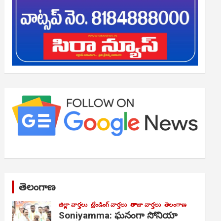
తెలంగాణ
జిల్లా వార్తలు
ట్రేండింగ్ వార్తలు
తాజా వార్తలు
తెలంగాణ
Soniyamma: ఘ‌నంగా సోనియా