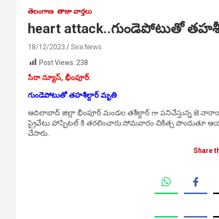
తెలంగాణ
తాజా వార్తలు
heart attack..గుండెపోటుతో తహశీల్
18/12/2023
Sira News
Post Views:
238
సిరా న్యూస్, భీంపూర్:
గుండెపోటుతో తహశీల్దార్ మృతి
ఆదిలాబాద్ జిల్లా భీంపూర్ మండల తశీల్దార్ గా పనిచేస్తున్న జె.
ప్రైవేటు హాస్పిటల్ కి తరలించారు.సోమవారం చికిత్స పొందుతూ ఆయన మ
చేసారు..
Share t