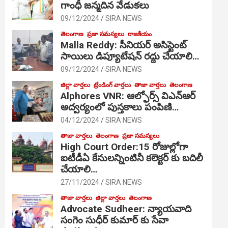
గాంధీ జ‌న్మ‌దిన వేడుక‌లు
09/12/2024
SIRA NEWS
తెలంగాణ
ప్రజా సమస్యలు
రాజకీయం
Malla Reddy: సీనియర్ అసిస్టెంట్
సాయిలు డిప్యూటేషన్ రద్దు చేయాలి…
09/12/2024
SIRA NEWS
జిల్లా వార్తలు
ట్రేండింగ్ వార్తలు
తాజా వార్తలు
తెలంగాణ
Alphores VNR: ఆల్ఫోర్స్ విఎన్ఆర్
అద్వర్యంలో పుస్తకాలు పంపిణి…
04/12/2024
SIRA NEWS
తాజా వార్తలు
తెలంగాణ
ప్రజా సమస్యలు
High Court Order:15 రోజుల్లోగా
ఐటీడీఏ కేసులన్నింటినీ కలెక్టర్ కు బదిలీ
చేయాలి…
27/11/2024
SIRA NEWS
తాజా వార్తలు
జిల్లా వార్తలు
తెలంగాణ
Advocate Sudheer: న్యాయవాది
సంగెం సుధీర్ కుమార్ కు సేవా